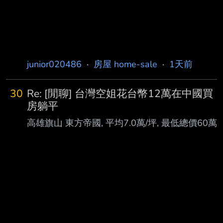
者，歸責於貼文者。 以上說明文得以Ctrl+Y全數
刪除。 > --------------------------------------
-------------------
junior020486
·
房屋 home-sale
·
1天前
30
Re: [閒聊] 台灣空姐花台幣12萬在中國買
房躺平
高雄旗山 東方帝國, 平均7.0萬/坪, 最低總價60萬
台幣, https://market.591.com.tw/15772 中華路
536號 | 8樓之1 104-08中樓層無車位 3.6萬/坪
16.5坪 60 萬 屏東潮州 日新花園廣場, 潮州市區
屏東縣潮州鎮太平路232號, 最低總價93 萬台幣,
https://market.591.com.tw/5899910 3.4萬/坪
27.4坪 93 萬 真想躺平, 為何要去鶴岡, 台灣不是
只有台北市能住人 : 中國3線城市買間房，只要