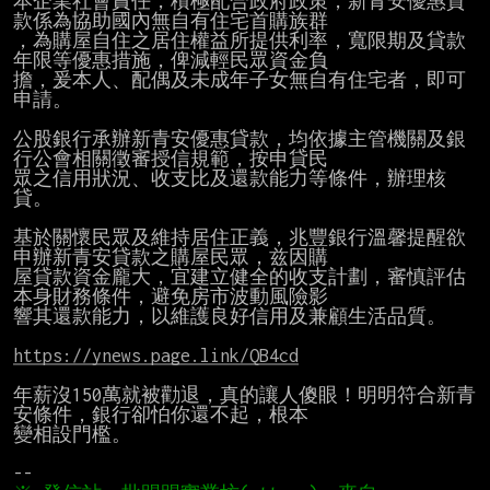
本企業社會責任，積極配合政府政策，新青安優惠貸
款係為協助國內無自有住宅首購族群

，為購屋自住之居住權益所提供利率，寬限期及貸款
年限等優惠措施，俾減輕民眾資金負

擔，爰本人、配偶及未成年子女無自有住宅者，即可
申請。

公股銀行承辦新青安優惠貸款，均依據主管機關及銀
行公會相關徵審授信規範，按申貸民

眾之信用狀況、收支比及還款能力等條件，辦理核
貸。

基於關懷民眾及維持居住正義，兆豐銀行溫馨提醒欲
申辦新青安貸款之購屋民眾，兹因購

屋貸款資金龐大，宜建立健全的收支計劃，審慎評估
本身財務條件，避免房市波動風險影

響其還款能力，以維護良好信用及兼顧生活品質。

https://ynews.page.link/QB4cd
年薪沒150萬就被勸退，真的讓人傻眼！明明符合新青
安條件，銀行卻怕你還不起，根本

變相設門檻。
