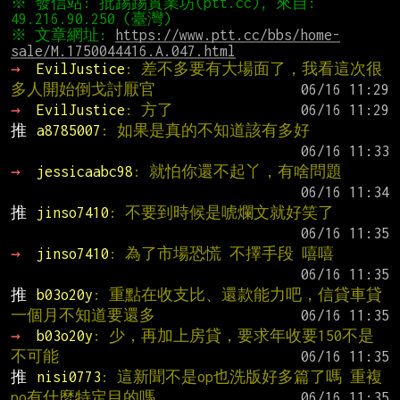
※ 發信站: 批踢踢實業坊(ptt.cc), 來自: 
※ 文章網址: 
https://www.ptt.cc/bbs/home-
sale/M.1750044416.A.047.html
→ 
EvilJustice
: 差不多要有大場面了，我看這次很
多人開始倒戈討厭官
→ 
EvilJustice
: 方了
推 
a8785007
: 如果是真的不知道該有多好
→ 
jessicaabc98
: 就怕你還不起丫，有啥問題
推 
jinso7410
: 不要到時候是唬爛文就好笑了
→ 
jinso7410
: 為了市場恐慌 不擇手段 嘻嘻
推 
b03o20y
: 重點在收支比、還款能力吧，信貸車貸
一個月不知道要還多
→ 
b03o20y
: 少，再加上房貸，要求年收要150不是
不可能
推 
nisi0773
: 這新聞不是op也洗版好多篇了嗎 重複
po有什麼特定目的嗎