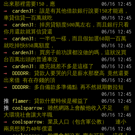
出來那裡需要150，應
→ 
carden31
: 該是有其他借款銀行說要150才能過，
車貸信貸一百萬就吃
→ 
carden31
: 掉房貸額度600萬左右，而且銀行只看
你月還款就算信貸還
→ 
carden31
: 一半也一樣，而且假如選60期一百萬
就吃掉快850萬額度，
→ 
carden31
: 買房子前功課都沒做的嗎，這狀況買
台百萬出頭的普通車沒
→ 
carden31
: 繳完就差不多是這樣了
→ 
DDDDRR
: 貸款人要哭的只是薪水那麼高 竟然還要
出來借 有在存錢的頂
→ 
DDDDRR
: 多自備款多準備點 再不然就期數拉短
推 
flamer
: 貸款什麼時候是權益了
推 
coolsparrow
: 雖然網路上會酸他收入不足    但
大環境社會讓大半職
→ 
coolsparrow
: 業及人口（包含軍公教）   連小
兩房想努力40年償還