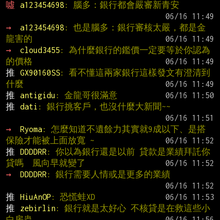
噓 
a123454698
: 腦多：銀行都會嚴審新青安
→ 
a123454698
: 也是腦多：銀行審核太嚴，都是金
龍害的
→ 
cloud3455
: 為什麼銀行的鑑價一定要等於你認為
的價格
推 
GX90160SS
: 看不懂這兩家銀行這樣發文有澄清到
什麼
推 
antigidu
: 金龍哥很滿意
推 
dati
: 銀行挑客戶，也沒什麼大新聞~~
→ 
Ryoma
: 怎麼知道不遺餘力其實就9成以下、是搭
保險才能被上面放寬 ~
推 
DDDDRR
: 你以為銀行還是以前 貸款是業績拜託你
貸嗎  風向早就變了
→ 
DDDDRR
: 銀行需要人情或是更多的業績
推 
HiuAnOP
: 恐慌蛙XD
推 
zebirlin
: 銀行就是太好心 不核貸是在救這些小
白房蟲