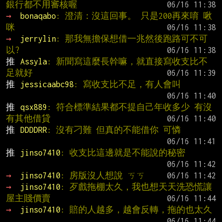
銀行都不用審核喔
→ 
bonaqabo
: 澄清：沒這回事。 只是200再來唷 啾
咪
→ 
jerrylin
: 那我無擔保想借一兆然後跑路可不可
以?
推 
Assyla
: 新聞寫這麼長幹嘛，就直接寫收支比不
足就好
推 
jessicaabc98
: 寫收支比不足，有人會叫
推 
qsx889
: 符合標準結果都不提自己年收多少 有沒
有其他借貸
推 
DDDDRR
: 沒有刁難 但真的不能借你 可憐
推 
jinso7410
: 收支比這邊就是不能說的秘密
→ 
jinso7410
: 房版沒人想說 ㄎㄎ
→ 
jinso7410
: 歹戲拖棚太久，我也想天天洗恐慌讓
屋主賤價賣
→ 
jinso7410
: 賠的人越多，越會反轉，拖的也太久