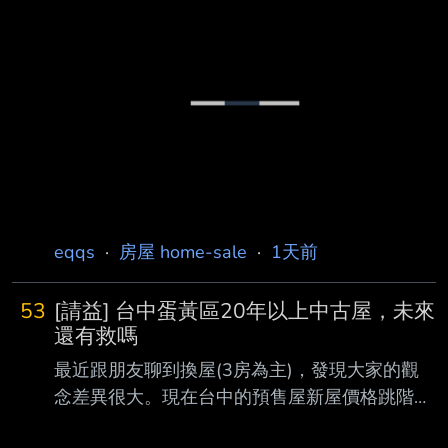
巴克 2020遠雄新未來被酸2字頭太貴 文青學區2
字頭被酸太貴說雙語學校擠不進去 後來3字頭的
時候被酸合宜住宅解禁會崩盤 4字頭的時候被酸
空氣有怪味、酸門牌 5字頭的時候被酸說2字頭
時不買現在去接盤 6字頭的時候被酸早上擠不上
捷運 現在7字頭出現了，被酸a7的7是7字頭的7
說真的現在星巴克要回來了 麥當勞也要來了 應
該沒有可以酸的了吧 台灣有哪個地區跟a7一樣
嗎？
eqqs
·
房屋 home-sale
·
1天前
53
[請益] 台中蛋黃區20年以上中古屋，未來
還有救嗎
最近跟朋友聊到換屋(3房為主)，發現大家的觀
念差異很大。現在台中的預售屋新屋價格跳階
後，水 湳、14期甚至機捷，動輒5-7字頭起跳，