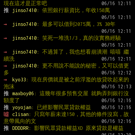
現在這才是正常吧
推 
jinso7410
: 依照銀行薪資比，年收150萬
→ 
jinso7410
: 最多可以借到2075萬，3% 30年
→ 
jinso7410
: 笑死一堆洗1/3，真的沒實務經驗
→ 
jinso7410
: 不過算了，我也想看崩潰潮 嘻嘻 繼
續洗
→ 
jinso7410
: 更不用說不能說的秘密，又可以借更
多
→ 
kyo33
: 現在房價就是被之前浮濫的放貸吹起來的
泡沫
推 
maxboy06
: 這幾年很多預售交屋 就夠弄到銀行沒
額度了
推 
yoyojan
: 已經影響民眾貸款權益
噓 
clisan
: 只寫年薪未達150，其他的條件沒寫，故
意帶風向的文
推 
DDDDRR
: 影響民眾貸款權益XD 原來貸款是權益