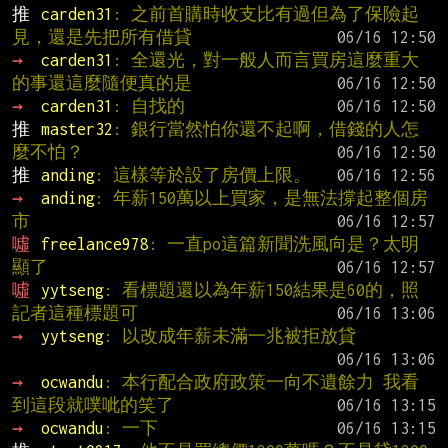
推 
carden31
: 之前首購時收支比有過但為了保險起
見，還是先把所有借貸
→ 
carden31
: 全還光，對一般人而言買房這麼重大
的事還這麼隨便真的是
→ 
carden31
: 自找的
推 
master32
: 銀行當然怕你還不起啊，借錢的人怎
麼不怕？
推 
anding
: 這樣等於設了房價上限。
→ 
anding
: 年薪150萬以上買家，是無法撐起整個房
市
噓 
freelance978
: 一直po這篇新聞洗風向是？太明
顯了
噓 
yytseng
: 看標題還以為年薪150結果是60的，照
記者這種標題可
→ 
yytseng
: 以改成年薪未滿一兆被拒放貸
→ 
ocwandu
: 本行配合政府政策一向不遺餘力 我看
到這段就噗呲的笑了
→ 
ocwandu
: 一下