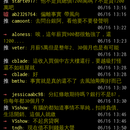
推 
start0917
: 他不是買總價1200萬嗎？不是貸1200
萬吧
噓 
ab2326764
: 偏離事實 帶風向
推 
camoont
: 去問台銀阿, 看他要不要發聲明
→ 
aloness
: 唉，這年薪買900都很勉強了，還
1200....
推 
veter
: 月薪5萬但是整年2、30個月也是有可能
推 
cblade
: 這收入買個中古大樓還行，要越級打怪
還不如租屋就
→ 
cblade
: 好
推 
bmthu
: 事實就是真的還不了 去風險剛剛好而已
→ 
jessicaabc98
: 分紅條敢期待嗎？銀行不是87，
你每年都30個月？
推 
VSshow
: 有腦的都知道事情不單純，扣掉負債、
生活開銷、這個人就繳
→ 
VSshow
: 不起房貸啊
→ 
tndh
: 現在借不到錢最大聲