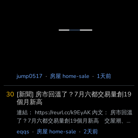
甚至很多首購族為了總價，只能去買海線或烏日
蛋白區的小三房(室內25坪)。 但回頭看台中傳統
蛋黃區（比如西區美術館、科博館周邊、五期、
八期或七期外圍），屋 齡20-30年的中古大樓
(室內35坪)，每坪可能還在30-40萬左右。總價
差不多，但室內坪數大很多，生 活機能、學區
也都是現成的。 可是朋友一直勸退，說台中的
都市發展跟台北完全不同： 台中重劃區太多、
土地源源不絕，台北是因
jump0517
·
房屋 home-sale
·
1天前
30
[新聞] 房市回溫了？7月六都交易量創19
個月新高
連結： https://reurl.cc/k9EyAK 內文： 房市回溫
了？7月六都交易量創19個月新高 交屋潮、股
市資金撐買氣 住展房屋網 更新時間 2026年8月
eqqs
·
房屋 home-sale
·
2天前
4日週二 上午9:05 六都建物買賣移轉棟數創19