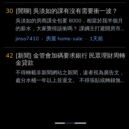
個月新高！根據六都地政局公布資料，今年7月
30
[閒聊] 吳淡如的課有沒有需要衝一波？
六都合計建物 買賣移轉棟數達2萬506棟，月增
吳淡如的房商課全包要 8000，相當於我半個月
12%、年增8.8%，不僅是今年以來單月新高，
的薪水，大家覺得該衝嗎？ 課綱主打避開房市
也是自2025 年1月以來首次突破2萬棟。對此，
地雷與預測未來趨勢。 現在房市明顯分化： 1.
永慶房屋研展中心分析，受惠於國內經濟穩健成
jinso7410
·
房屋 home-sale
·
1天前
雙北（特別是北市）緊跟 GDP 2.其餘區域則受
長、台 股資金回流房市及新屋交屋潮帶動，推
限薪資停滯和信用管制，房價呈現盤整，甚至有
升7月房市交易表現。 根據統
42
[新聞] 金管會加碼要求銀行 民眾理財周轉
供給過剩的下行風險。 拿半月薪買這門課，投
金貸款
資報酬率高嗎？ --
不得轉載非新聞網站之新聞，違者視為廣告文，
處分水桶一年以上並退文。 不得張貼或轉錄無
關本板之新聞，違者水桶一年以上並退文。 連
結超過一行應縮網址，內文應含新聞作者及日
期，並應自行撰寫二十字以上心得， 心得不得
置於內文或連結之前，不得張貼超過90日之新
聞，違者文章刪除並水桶十四日。 內文和連結
之間無明顯分隔因而無法判定心得字數而遭砍除