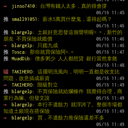
→ 
jinso7410
: 台灣有錢人太多，真的很會撐
推 
small91051
: 薪水5萬買什麼鬼，還得起嗎？
推 
blargelp
: 土銀好意思發這個聲明喔= =，新竹的
朋友 不買保險就鑑價
→ 
blargelp
: 只鑑九成
推 
Tosca
: 那你就買保險阿=.=
推 
MuadDib
: 僧多粥少 人人都想貸 銀行當然拿翹
噓 
TAKIHERO
: 這擺明洗風向，明明一直都是收支比
問題，故意搞成薪資
→ 
TAKIHERO
: 階級對立
推 
blargelp
: 不買保險就給爛條件 我覺得合理，商
業行為嘛。但發文說
→ 
blargelp
: 本行不遺餘力 就浮誇了。整個市場都
知道土銀現在搭保險
→ 
blargelp
: 買，不遺餘力推保險還差不多