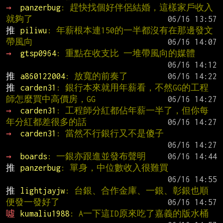
→ 
panzerbug
: 趕快找個好伴侶結婚，這樣家戶收入
就夠了
推 
piliwu
: 年薪根本連150的一半都沒有在那邊發文
帶風向
→ 
gtsp0964
: 重點在收支比 一堆帶風向的媒體
推 
a860122004
: 放寬的前奏了
推 
carden31
: 銀行本來就用年薪看，不然GG的工程
師怎麼買中高價房，GG
→ 
carden31
: 工程師分紅都佔年薪一半了，但你每
年分紅都差很多的話
→ 
carden31
: 當然不行銀行又不是傻子
→ 
boards
: 一銀亦跟進並發布聲明
推 
panzerbug
: 單身，中位數收入很難買
推 
lightjayjw
: 台銀、合作金庫、一銀、彰銀也順
便發一發好了
噓 
kumaliu1988
: A一下這ID原來吃了嘉義的版水桶