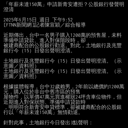
「年薪未達150萬」申請新青安遭拒？公股銀行發聲明
澄清

2025年6月15日 週日 下午9:52

[FTNN新聞網]記者陳宣穎／綜合報導

近期傳出，台中一名男子購入1200萬的預售屋，未料
準備申請貸款、進入對保階段時，卻

被建商配合的公股銀行勸退。對此，土地銀行及兆豐
銀行今（15）日發出聲明澄清。

土地銀行及兆豐銀行今（15）日發出聲明澄清。（示
意圖／資料照）

土地銀行及兆豐銀行今（15）日發出聲明澄清。（示
意圖／資料照）

根據媒體報導，台中32歲賴男，2年前以總價約1200萬
元，購入位於非台中舊市區的預售

屋物件，以單價47萬元買進權狀24坪含車位物件，但
近期進入對保狀態、準備申請貸款時

，明明符合新青安申貸標準，卻被建商配合的公股銀
行以「年薪未達150萬」無情勸退。

針對此事，土地銀行今日發出3點聲明：
