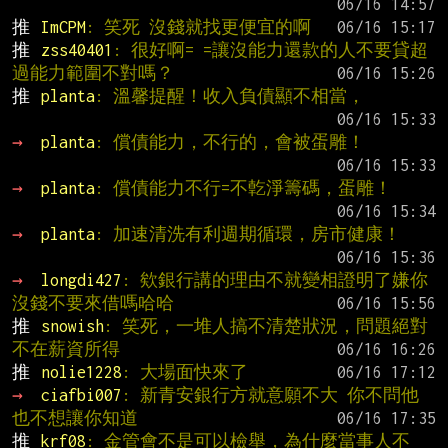
推 
ImCPM
: 笑死 沒錢就找更便宜的啊
推 
zss40401
: 很好啊= =讓沒能力還款的人不要貸超
過能力範圍不對嗎？
推 
planta
: 溫馨提醒！收入負債顯不相當，
→ 
planta
: 償債能力，不行的，會被蛋雕！
→ 
planta
: 償債能力不行=不亁淨籌碼，蛋雕！
→ 
planta
: 加速清洗有利週期循環，房市健康！
→ 
longdi427
: 欸銀行講的理由不就變相證明了嫌你
沒錢不要來借嗎哈哈
推 
snowish
: 笑死，一堆人搞不清楚狀況，問題絕對
不在薪資所得
推 
nolie1228
: 大場面快來了
→ 
ciafbi007
: 新青安銀行方就意願不大 你不問他
也不想讓你知道
推 
krf08
: 金管會不是可以檢舉，為什麼當事人不