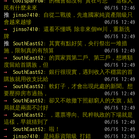
→ 
coolsparrow
: 的機會都沒有 實在可悲   這樣人
民有什麼未來
推 
jinso7410
: 自從二戰後，先進國家純資產階級只
會越來越慘
→ 
jinso7410
: 還看不懂嗎 除非來個WW川，重新洗
牌
推 
SouthEast62
: 其實有點好笑，央行祭出一堆措
施，限制真的有預算
→ 
SouthEast62
: 的買家買第二戶、第三戶，想將額
度留給首購族，但
→ 
SouthEast62
: 銀行很現實，遇到收入不穩當的首
購族就用收支比給
→ 
SouthEast62
: 軟釘子，才會出現此處的新聞。想
要壓抑房市過熱，
→ 
SouthEast62
: 卻又不敢撤下照顧窮人的大旗，結
局就是兩面不討好
→ 
SouthEast62
: ，選票導向、民粹執政的下場就是
這樣，早就猜到了
→ 
SouthEast62
: 啦！
→ 
jinso7410
: 是純薪資階級 打錯