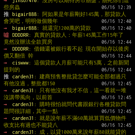
→ 
jinso7410
: 沒房可以期待房市崩盤，崩死你們這
些房蟲
推 
bigair888
: 阿如果是年薪剛好145萬，那貸款人
會哭吧，明明做個幾年
→ 
bigair888
: 就還完1200萬的貸款
噓 
DDDDRR
: 真實的貸款人：年薪145萬工作15年了 
竟然沒辦法全款買房
→ 
DDDDRR
: 借錢還被銀行看不起 現在開始存以後房
價又翻倍 幹
→ 
ciswww
: 這個貸款人月薪可能只有5萬，之前新聞
提到的
推 
carden31
: 建商預售整批貸怎麼可能全部都過只
有他沒過，整批都150
→ 
carden31
: 只有他沒有我才不信，這一看就一堆
沒講帶風向，以前首
→ 
carden31
: 購時很怕就問代書跟銀行各種貸款問
題問很詳細，其中一點
→ 
carden31
: 就是說年薪不滿60萬就算買低價物件
收支比有過也不能貸八
→ 
carden31
: 成，以貸1000萬來說年薪80就能貸的