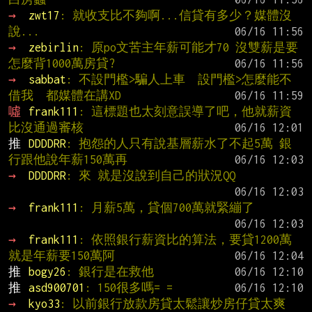
→ 
zwt17
: 就收支比不夠啊...信貸有多少？媒體沒
說...
→ 
zebirlin
: 原po文苦主年薪可能才70 沒雙薪是要
怎麼背1000萬房貸?
→ 
sabbat
: 不設門檻>騙人上車  設門檻>怎麼能不
借我  都媒體在講XD
噓 
frank111
: 這標題也太刻意誤導了吧，他就薪資
比沒通過審核
推 
DDDDRR
: 抱怨的人只有說基層薪水了不起5萬 銀
行跟他說年薪150萬再
→ 
DDDDRR
: 來 就是沒說到自己的狀況QQ
→ 
frank111
: 月薪5萬，貸個700萬就緊繃了
→ 
frank111
: 依照銀行薪資比的算法，要貸1200萬
就是年薪要150萬阿
推 
bogy26
: 銀行是在救他
推 
asd900701
: 150很多嗎= =
→ 
kyo33
: 以前銀行放款房貸太鬆讓炒房仔貸太爽 