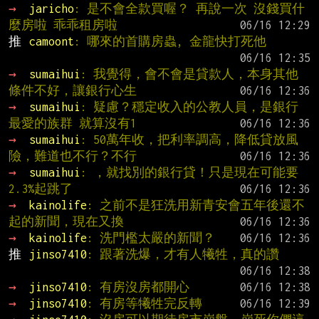
→ 
jaricho
: 是不會全款買喔？ 再說一次 沒錢買什
麼房啦 乖乖租房啦
推 
camoont
: 哪來的首購房蟲, 金龍快打死他
→ 
sumaihui
: 我覺得，會不會是貸款人，本身其他
條件不好，讓銀行心生
→ 
sumaihui
: 疑慮？穩定收入的公教人員，是銀行
最愛的族群 就算沒有1
→ 
sumaihui
: 50萬年收，把利率調高，降低貸放風
險，難道也不行？不行
→ 
sumaihui
: ，就找別的銀行貸！只是現在可能要
2.3%起跳了
→ 
kainolife
: 之前不是狂洗用新青安會五年後還不
起的新聞，現在又換
→ 
kainolife
: 洗門檻太嚴的新聞？
推 
jinso7410
: 跟著洗爆，才有人犧牲，真的讚
→ 
jinso7410
: 有房沒房都開心
→ 
jinso7410
: 有房等犧牲完反轉