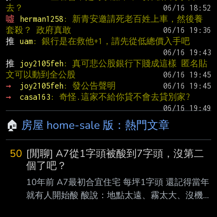
去？
噓 
herman1258
: 新青安邀請死老百姓上車，然後養
套殺？ 政府真敢
推 
uam
: 銀行是在救他+1，請先從低總價入手吧
推 
joy2105feh
: 真可悲公股銀行下賤成這樣 匿名貼
文可以動到全公股
→ 
joy2105feh
: 發公告聲明
→ 
casa163
: 奇怪.這家不給你貸不會去貸別家?
🏠
房屋 home-sale 版：熱門文章
50
[閒聊] A7從1字頭被酸到7字頭，沒第二
個了吧？
10年前 A7最初合宜住宅 每坪1字頭 還記得當年
就有人開始酸 酸說：地點太遠、霧太大、沒機
能 後來好像2018星巴克撤離換路易莎 被酸沒星