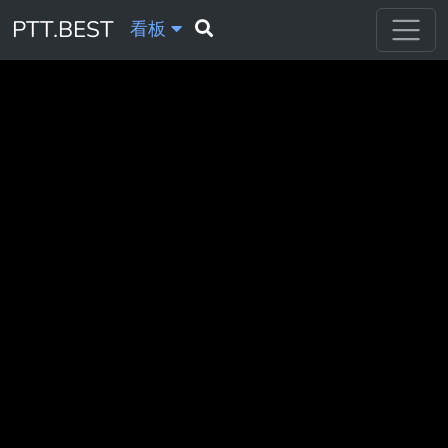
PTT.BEST
看板