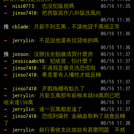
→ 
nisi0773
:  也沒犯版規嗎
→ 
jinso7410
: 把房版當作八卦版洗風向
推 
cblade
: 月薪不到五萬，不讓他貸千萬很正常
→ 
jerrylin
: 不是說他還有信貸啥的嗎
推 
jonson
: 沒辦法全額繳清買什麼房
→ 
jessicaabc98
: 犯啥規，怕什麼？
→ 
jinso7410
: 不過我是樂見洗恐慌啦
→ 
jinso7410
: 畢竟要有人犧牲才能反轉
→ 
jinso7410
: 歹戲拖棚有點久了
→ 
jerrylin
: 月薪五萬那年薪根本就60萬而已吧  
啥未達150萬
→ 
jerrylin
: 連一百萬都差遠了
→ 
jinso7410
: 恐慌到爆炸 金融血祭夠了就會反轉
了
→ 
jerrylin
: 銀行看收支比放款有甚麼問題  不然