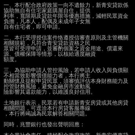
一、本行配合政府政策一向不遺餘力，新青安貸款係
協助無自有住宅家庭購屋自住，提供

利率，寬限期及貸款年限等優惠措施，減輕民眾資金
負擔，凡本人，配偶及未成年子女無

自有住宅者，即可申請。

二、本行受理授信案件恪遵授信審查原則及主管機關
相關規範，凡符合青安貸款資格之民

眾皆可受理申請，並審酌個案之資金用途、償還來
源、債權保障等情形，以核給適度融資

額度。

三、為協助申請人管控風險，若申請人收入與負債顯
不相當致影響償債能力者，本行將主

動關懷及提醒申貸民眾，須審慎評估本身財務能力及
控管財務風險，避免金融房市波動風

險影響其還款能力，以維護良好信用。

土地銀行表示，民眾若有申請新青安房貸或其他房貸
相關問題，可逕洽本行房貸客服專線

，本行將竭誠為民眾解答相關問題。

同時，兆豐銀行也發出聲明回應：
