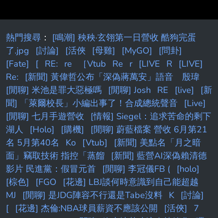
熱門搜尋
：
[鳴潮] 秧秧·玄翎第一日營收 酷狗完蛋
了.jpg
[討論]
[活俠
[母雞]
[MyGO]
[問卦]
[Fate]
[
RE:
re
［Vtub
Re
r
[LIVE
R
[LIVE]
Re:
[新聞] 黃偉哲公布「深偽蔣萬安」語音 殷瑋
[閒聊] 米池是罪大惡極嗎
[閒聊] Josh
RE
[live]
[新
聞] 「萊爾校長」小編出事了！合成總統聲音
[Live]
[閒聊] 七月手遊營收
[情報] Siegel：追求苦命的剩下
湖人
[Holo]
[購機]
[閒聊] 蔚藍檔案 營收 6月第21
名 5月第40名
Ko
[Vtub]
[新聞] 美點名「月之暗
面」竊取技術 指控「蒸餾
[新聞] 藍營AI深偽賴清德
影片 民進黨：假冒元首
[閒聊] 李冠儀FB (
[holo]
[棕色]
[FGO
[花邊] LBJ談何時意識到自己能超越
MJ
[閒聊] 是JDG陣容不行還是Tabe沒料
K
[討論]
[
[花邊] 杰倫:NBA球員薪資不應該公開
[活俠]
7