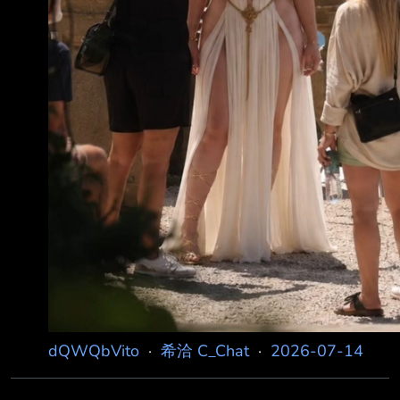
dQWQbVito
·
希洽 C_Chat
·
2026-07-14