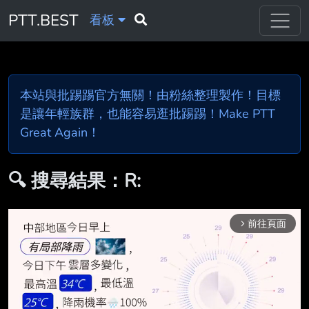
PTT.BEST
看板
本站與批踢踢官方無關！由粉絲整理製作！目標
是讓年輕族群，也能容易逛批踢踢！Make PTT
Great Again！
🔍 搜尋結果：R:
前往頁面
arrow_forward_ios