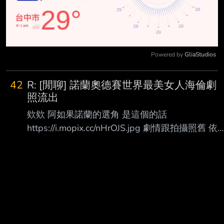
Powered by 
GliaStudios
Mute
42
R: [閒聊] 諾蘭奧德賽世界最美女人海倫劇
照流出
欸欸 阿如果諾蘭的選角 是這個的話
https://i.mopix.cc/nHrOJS.jpg 劇情跟拍攝照舊 依
舊該被丟到水溝嗎？ 還是有辦法拿今年的奧斯
卡？ 想拿多少自己填的那種 我很好奇！ --