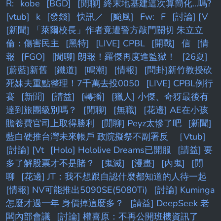
R:
kobe
[BGD]
[閒聊] 終末地基建這次算簡化...嗎?
[vtub]
k
[發錢]
快訊／
[颱風]
Fw:
F
[討論] [V
[新聞] 「萊爾校長」作者竟遭警方敲門關切 朱立立
倫：傷害民主
[黑特]
[LIVE] CPBL
[開戰]
信
[情
報
[FGO]
[閒聊] 朗報！羅傑再度進監獄！
[26夏]
[蔚藍]新舊
[鐵道]
[鳴潮]
[情報]
[問卦]新竹教授砍
死妹夫重點整理！7千萬去投0050
[LIVE] CPBL例行
賽
[新聞]
[請益]
[轉播]
[獵人] 小傑、奇犽最後有
達到旅團級別嗎？
[閒聊]
[無職]
[花邊] AE在小孩
贍養費官司上取得勝利
[閒聊] Peyz太慘了吧
[新聞]
藍白硬推台灣未來帳戶 政院擬祭不副署反
［Vtub]
[討論] [Vt
[Holo] Hololive Dreams已開服
[請益] 要
多了解股票才不是賭？
[鬼滅]
[漫畫]
[內鬼]
[閒
聊
[花邊] JT：我不想跟自認什麼都知道的人待一起
[情報] NV可能推出5090SE(5080Ti)
[討論] Kuminga
怎麼才過一年 身價掉這麼多？
[請益] DeepSeek 老
闆內部會議
[討論] 權喜原：不再公開班機資訊了