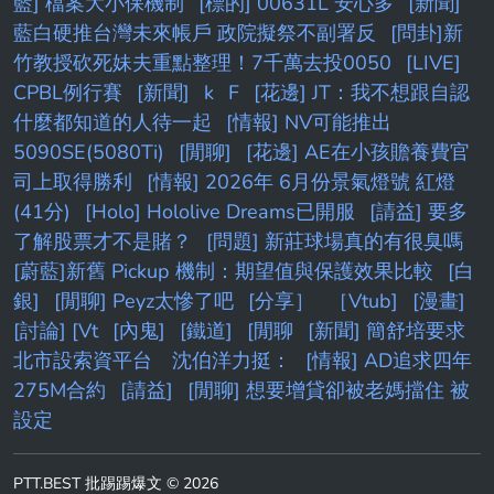
藍] 檔案大小保機制
[標的] 00631L 安心多
[新聞]
藍白硬推台灣未來帳戶 政院擬祭不副署反
[問卦]新
竹教授砍死妹夫重點整理！7千萬去投0050
[LIVE]
CPBL例行賽
[新聞]
k
F
[花邊] JT：我不想跟自認
什麼都知道的人待一起
[情報] NV可能推出
5090SE(5080Ti)
[閒聊]
[花邊] AE在小孩贍養費官
司上取得勝利
[情報] 2026年 6月份景氣燈號 紅燈
(41分)
[Holo] Hololive Dreams已開服
[請益] 要多
了解股票才不是賭？
[問題] 新莊球場真的有很臭嗎
[蔚藍]新舊 Pickup 機制：期望值與保護效果比較
[白
銀]
[閒聊] Peyz太慘了吧
[分享］
［Vtub]
[漫畫]
[討論] [Vt
[內鬼]
[鐵道]
[閒聊
[新聞] 簡舒培要求
北市設索資平台 沈伯洋力挺：
[情報] AD追求四年
275M合約
[請益]
[閒聊] 想要增貸卻被老媽擋住 被
設定
PTT.BEST 批踢踢爆文 © 2026