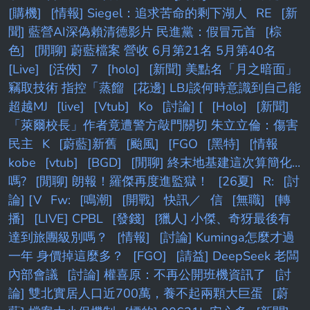
[購機]
[情報] Siegel：追求苦命的剩下湖人
RE
[新
聞] 藍營AI深偽賴清德影片 民進黨：假冒元首
[棕
色]
[閒聊] 蔚藍檔案 營收 6月第21名 5月第40名
[Live]
[活俠]
7
[holo]
[新聞] 美點名「月之暗面」
竊取技術 指控「蒸餾
[花邊] LBJ談何時意識到自己能
超越MJ
[live]
[Vtub]
Ko
[討論] [
[Holo]
[新聞]
「萊爾校長」作者竟遭警方敲門關切 朱立立倫：傷害
民主
K
[蔚藍]新舊
[颱風]
[FGO
[黑特]
[情報
kobe
[vtub]
[BGD]
[閒聊] 終末地基建這次算簡化...
嗎?
[閒聊] 朗報！羅傑再度進監獄！
[26夏]
R:
[討
論] [V
Fw:
[鳴潮]
[開戰]
快訊／
信
[無職]
[轉
播]
[LIVE] CPBL
[發錢]
[獵人] 小傑、奇犽最後有
達到旅團級別嗎？
[情報]
[討論] Kuminga怎麼才過
一年 身價掉這麼多？
[FGO]
[請益] DeepSeek 老闆
內部會議
[討論] 權喜原：不再公開班機資訊了
[討
論] 雙北實居人口近700萬，養不起兩顆大巨蛋
[蔚