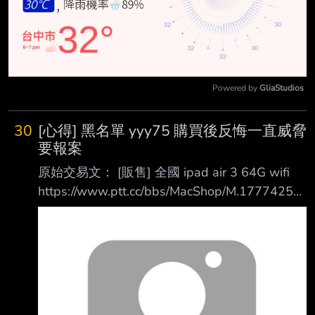
Powered by 
GliaStudios
Mute
30
[心得] 黑名單 yyy75 購買後反悔一直威脅
要報案
原始交易文： [販售] 全國 ipad air 3 64G wifi
https://www.ptt.cc/bbs/MacShop/M.17774255
49.A.2EE.html 版友yyy75 殺價購買後反悔，說
我惡意隱藏瑕疵， 且在物品尚未退回狀況下就
要求賣家退款， 最後我想說二手商品好壞自行
認定，所以這次就算了並同意退貨， 但y版友持
續態度強硬殺價後還要爭那個運費， 且不停說
將會提送消保官等與事實不符狀況， 得了便宜