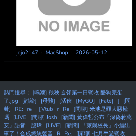
還賣乖，請各位版友注意。 懶人包及時間軸如
下： 1. 物品可正常使用，因物品有年紀，
jojo2147
·
MacShop
·
2026-05-12
熱門搜尋
：
[鳴潮] 秧秧·玄翎第一日營收 酷狗完蛋
了.jpg
[討論]
[母雞]
[活俠
[MyGO]
[Fate]
[
[問
卦]
RE:
re
［Vtub
r
Re
[閒聊] 米池是罪大惡極
嗎
[LIVE
[閒聊] Josh
[新聞] 黃偉哲公布「深偽蔣萬
安」語音 殷瑋
[LIVE]
[新聞] 「萊爾校長」小編出
事了！合成總統聲音
R
Re:
[閒聊] 七月手遊營收