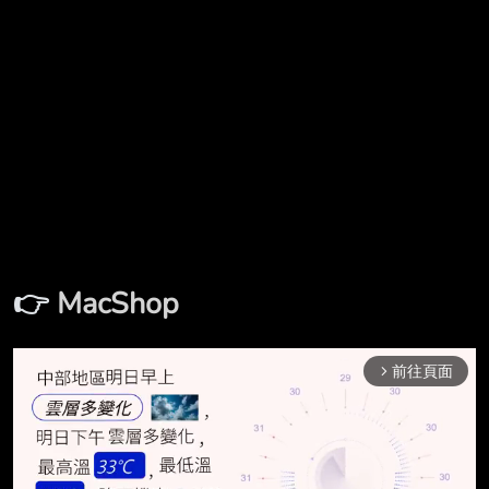
👉
MacShop
前往頁面
arrow_forward_ios