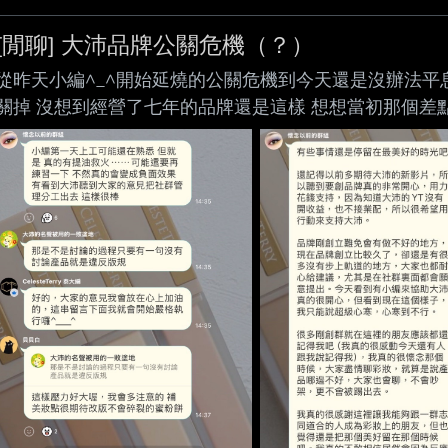
[閒聊] 大沛品牌公關危機（？）
從昨天小編^_^開始延燒的公關危機到今天還是沒辦法平
關掉 沒想到經營了七年的品牌還是這樣 想想當初那個差
個美妝點 新上市的腮紅液影片一直說什麼抽出膚色我真的
紅的操作而已嗎？講得很像什麼創世紀發明 ----- Sent from JPT