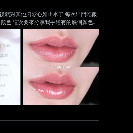
Mute
之後就對其他唇彩心如止水了 每次出門吃飯
顏色 這次要來分享我手邊有的幾個顏色
c/eDjkx2.jpg
6，因為送朋友了） 香奈兒 40
擁有的雙頭唇釉！ 超級百搭的顏色，是比較