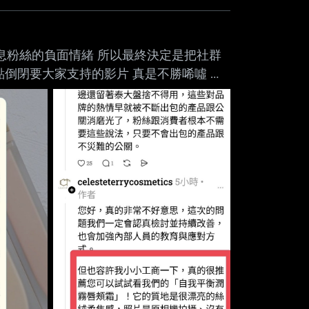
息粉絲的負面情緒 所以最終決定是把社群
點倒閉要大家支持的影片 真是不勝唏噓 補
是有看沒有懂 不就是一個在底妝前先上腮
T on my iPhone --