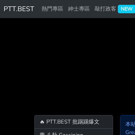
PTT.BEST
熱門專區
紳士專區
敲打政客
NEW
🔥 PTT.BEST 批踢踢爆文
本
Gre
💬 八卦 Gossiping