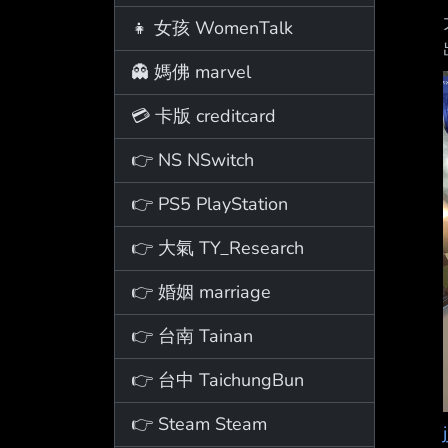
👧 女孩 WomenTalk
👻 媽佛 marvel
💳 卡版 creditcard
👉 NS NSwitch
👉 PS5 PlayStation
👉 大氣 TY_Research
👉 婚姻 marriage
👉 台南 Tainan
👉 台中 TaichungBun
👉 Steam Steam