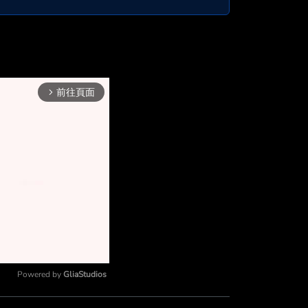
前往頁面
arrow_forward_ios
Powered by 
GliaStudios