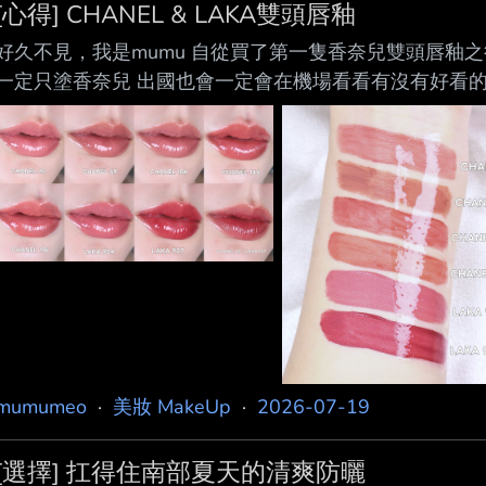
[心得] CHANEL & LAKA雙頭唇釉
好久不見，我是mumu 自從買了第一隻香奈兒雙頭唇釉
一定只塗香奈兒 出國也會一定會在機場看看有沒有好看的
還有傳說中是香奈兒平替版的LAKA雙頭唇釉 https://i.mopix.c
https://i.mopix.cc/vUdEwd.jpg （手部試色沒有18
https://i.mopix.cc/mtYB2K.jpg 這是我第一隻
mumumeo
·
美妝 MakeUp
·
2026-07-19
[選擇] 扛得住南部夏天的清爽防曬