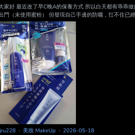
大家好 最近改了早C晚A的保養方式 所以白天都有乖乖做
出門（未使用蜜粉） 但發現自己手邊的防曬，扛不住已經
著，很快就爆油融化又燻眼QQ 本人膚況夏天混合偏油，
使用的防曬產品是 1. 肌膚之鑰 逆齡光采防曬霜（日本
且瘋狂燻眼 可能是本身還不夠熟齡肌，對我來說太保濕了
根本不適合自己 2. RMK UV防護乳高效保濕型
jjru228
·
美妝 MakeUp
·
2026-05-18