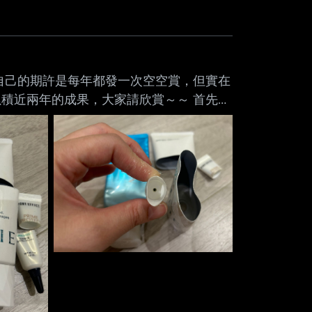
自己的期許是每年都發一次空空賞，但實在
積近兩年的成果，大家請欣賞～～ 首先放
i.mopix.cc/xOQlZy.jpg
e蜜妮水防曬保濕水凝乳 平價好用，很水潤又不會跟底妝打
多言