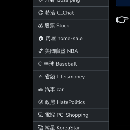
😊 希洽 C_Chat

💰 股票 Stock
🏠 房屋 home-sale
🏀 美國職籃 NBA
⚾ 棒球 Baseball
👛 省錢 Lifeismoney
🚗 汽車 car
😡 政黑 HatePolitics
💻 電蝦 PC_Shopping
🥰 韓星 KoreaStar