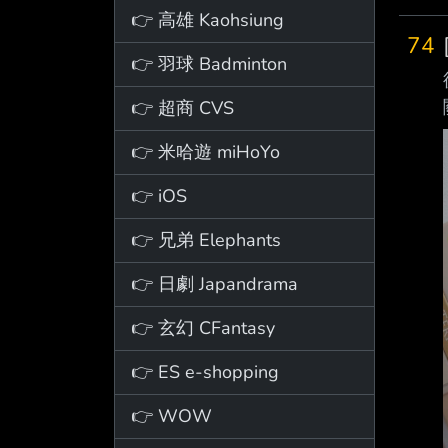
👉 高雄 Kaohsiung
74
👉 羽球 Badminton
👉 超商 CVS
👉 米哈遊 miHoYo
👉 iOS
👉 兄弟 Elephants
👉 日劇 Japandrama
👉 玄幻 CFantasy
👉 ES e-shopping
👉 WOW