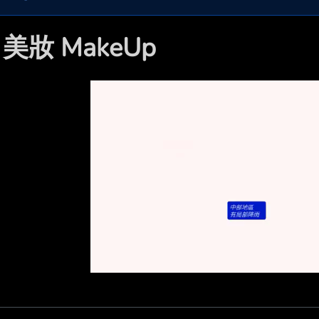

美妝 MakeUp