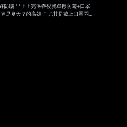
好防曬 早上上完保養後就單擦防曬+口罩
算是夏天？的高雄了 尤其是戴上口罩悶
T字容易出油 習慣使用無潤色的防曬 目前
版 台灣無販售） 這個我出油出到爆炸！！而
、高雄又熱到扛不住 被推坑買了之後發現