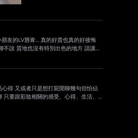
友的LV唇膏... 真的好貴也真的好後悔
聊不說 質地也沒有特別出色的地方 請讓我
後悔的彩妝品 3Q --
品心得 又或者只是想打屁閒聊幾句但怕佔
聊 只要跟彩妝相關的感受、心得、生活、
在不違反國家法規、美妝板規前提下 任何正
是否認同都請尊重每個人的言論自由 美妝
討論而不是互相爭執 因為是公開的論壇
容的原則