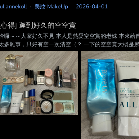
juliannekoll
·
美妝 MakeUp
·
2026-04-01
[心得] 遲到好久的空空賞
哈囉～～大家好久不見 本人是熱愛空空賞的老妹 本來給
太多雜事，只好有空一次清空（？ 一下的空空賞大概是累
大合照 https://i.mopix.cc/NeaWBy.jpg 一、防曬部門 https://
https://i.mopix.cc/69zLTW.jpg 左—Bior
架 如果有需要會回購～ 中間—ALLIE防曬 這個也是無須