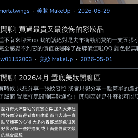
mortalwings
·
美妝 MakeUp
·
2026-05-29
[閒聊] 買過最貴又最後悔的彩妝品
睡不著來聊天(x) 我的話絕對是去年衝動消費的一支五張小朋
完全感覺不到它的價值在哪除了品牌價值啦QQ 顏色很無
知道板上也有人買了很後悔!! 或是分享一下買了什麼很貴又很
tw01152003
·
美妝 MakeUp
·
2026-05-01
[閒聊] 2026/4月 置底美妝閒聊區
有時候 只想分享一張妝容照 或者只想分享一點簡單的產
了版面 置底打屁閒聊區歡迎您！ 閒聊區就是什麼都可以
喜怒哀樂 就到置底閒聊區吧 美妝板不論發文推文噓文 
面負面想法心得在美妝板都可以被分享也可以被討論 不論
板是公開的論壇不是個人的日記本 需要大家熱情分享理性
所以不論是發文者或推噓文 請各位板友秉持理性尊重寬