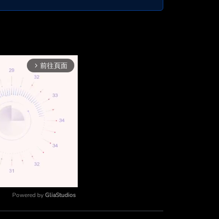
前往頁面
arrow_forward_ios
Powered by 
GliaStudios