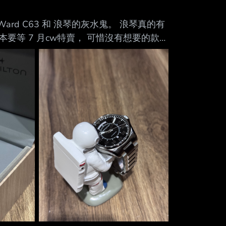
Mute
Ward C63 和 浪琴的灰水鬼。 浪琴真的有
等 7 月cw特賣， 可惜沒有想要的款
星際效應的cooper 前前後後跑去店裡試戴了
復古。 而最後讓我決定帶它回家的，不只
際 戴在手上的感覺。 照片真的很難完全呈