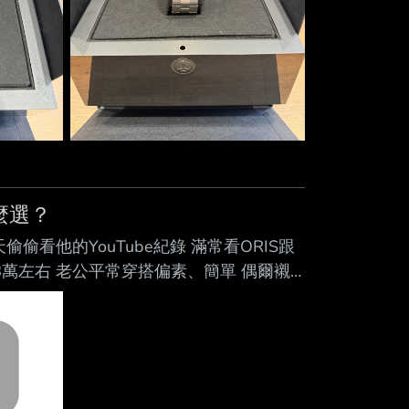
怎麼選？
看他的YouTube紀錄 滿常看ORIS跟
抓8萬左右 老公平常穿搭偏素、簡單 偶爾襯
Big Crown和Spirit這兩隻好像滿
://i.meee.com.tw/UQE24Wd.jpg 但我自己