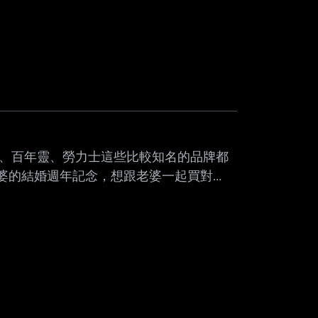
程師、AT去賞錶XD
ga、百年靈、勞力士這些比較知名的品牌都
老婆的結婚週年記念，想跟老婆一起買對
erra、Cartier Santos（這兩個錶款
這兩款，想多收集一些名單然後再帶我老婆
0~60萬以內 感謝大家QQ --