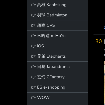
👉 高雄 Kaohsiung
👉 羽球 Badminton
👉 超商 CVS
👉 米哈遊 miHoYo
30
👉 iOS
👉 兄弟 Elephants
👉 日劇 Japandrama
👉 玄幻 CFantasy
👉 ES e-shopping
👉 WOW