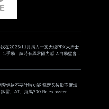
在2025/11月購入一支天梭PRX大馬士
異常： 1.手動上鍊時有異常阻力感 2.自動盤會被
(北市市民大道那邊)後 第一次判定為齒輪油
發。 因為覺得有點誇張，第二次送修前有
表示對洗油維護失去信心，最後提出更換機
鋼帶鋼款不要計時功能 穩定又後勤不麻煩
AT、海馬300 Rolex oyster
或是其他推薦可以分享 -- 雖然沒有勞歐的偏好
意50蟳XD 竟然漏了224270，感謝