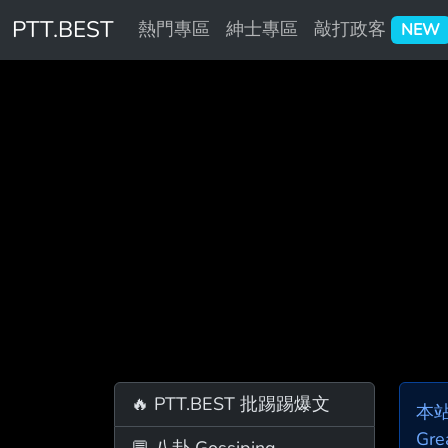
PTT.BEST
熱門專區
紳士專區
敲打政客
NEW
🔥 PTT.BEST 批踢踢爆文
本
Gre
💬 八卦 Gossiping