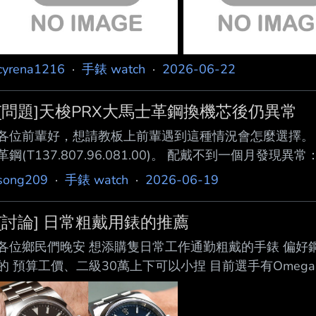
cyrena1216
·
手錶 watch
·
2026-06-22
[問題]天梭PRX大馬士革鋼換機芯後仍異常
各位前輩好，想請教板上前輩遇到這種情況會怎麼選擇。 我
革鋼(T137.807.96.081.00)。 配戴不到一個月發現
帶動旋轉 3.伴隨不正常齒輪聲 直接跑一趟原廠維修中心
song209
·
手錶 watch
·
2026-06-19
異常，進行洗油保養。 一個多月後取回，結果三天後即復
先去官網客戶服務寫訊息。 主要是再詳細描述問題然後
[討論] 日常粗戴用錶的推薦
芯的要求。 應該是因為有
各位鄉民們晚安 想添購隻日常工作通勤粗戴的手錶 偏好
的 預算工價、二級30萬上下可以小捏 目前選手有Omega 鐵霸、
perpetual 伯爵polos （？） 希望有錶友的使用心得
但土豆先不考慮謝謝推薦 那篇我也有推但要我自己買沒有很中