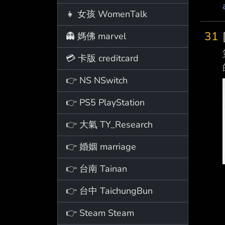
👧 女孩 WomenTalk
31
👻 媽佛 marvel
💳 卡版 creditcard
👉 NS NSwitch
👉 PS5 PlayStation
👉 大氣 TY_Research
👉 婚姻 marriage
👉 台南 Tainan
👉 台中 TaichungBun
👉 Steam Steam