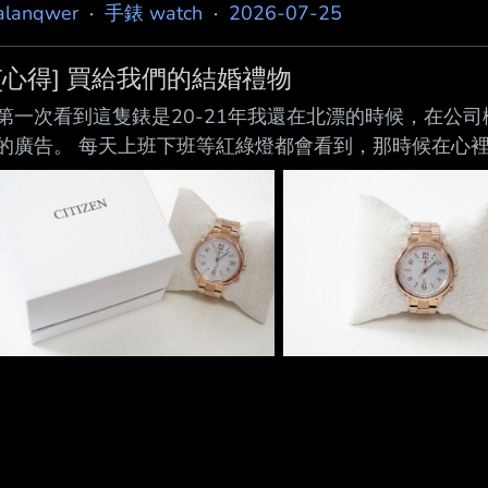
alanqwer
·
手錶 watch
·
2026-07-25
[心得] 買給我們的結婚禮物
第一次看到這隻錶是20-21年我還在北漂的時候，在公
的廣告。 每天上班下班等紅綠燈都會看到，那時候在心
一隻出來，或是去旁邊相機街，帶一台萊卡回南部。 反
本不知道這隻錶多少錢，我也不敢走進去看 起來很高級的
有閃過戴機械錶的念頭，但上網查了這隻錶的價錢，還是慶
對自己來說，是值得紀念的一年。 結婚、買房什麼的都