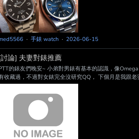
提醒 三眼計時先不考慮 謝謝板友推薦~ 目前鎖定探一、工
med5566
·
手錶 watch
·
2026-06-15
[討論] 夫妻對錶推薦
PTT的錶友們晚安~ 小弟對男錶有基本的認識，像Ome
有收藏過，不過對女錶完全沒研究QQ， 下個月是我跟
錶，不知道大家是否能幫忙推薦 目前有想到的有Omega Aqua T
剛好都有分大小錶徑） 不過為了預防我老婆不喜歡上述
去看 不知道大家是否有其他的對錶推薦？ 預算大概是兩隻錶5