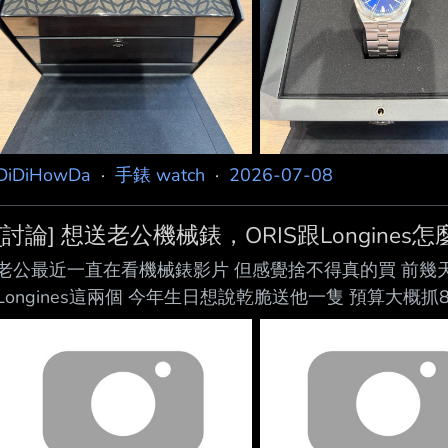
DiDiHowDa
·
手錶 watch
·
2026-07-08
[討論] 想送老公機械錶，ORIS跟Longines
老公最近一直在看機械錶影片 但感覺捨不得真的買 前幾天偷偷
Longines這兩個 今年生日想說乾脆送他一隻 預算大概
衫，大多是休閒穿搭 不喜歡太浮誇，喜歡低調 目前找了一下 感覺
符合他的風格 https://i.meee.com.tw/5MePtXO.jpg https
完全不懂錶 只看得出來它們都滿好看的 不知道實