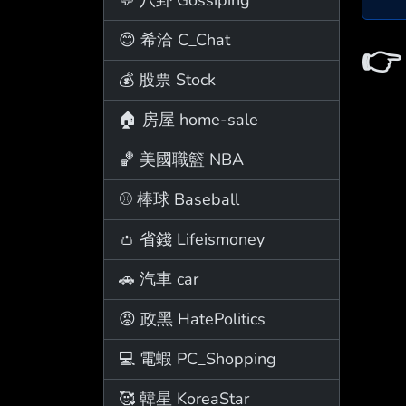
😊 希洽 C_Chat

💰 股票 Stock
🏠 房屋 home-sale
🏀 美國職籃 NBA
⚾ 棒球 Baseball
👛 省錢 Lifeismoney
🚗 汽車 car
😡 政黑 HatePolitics
💻 電蝦 PC_Shopping
🥰 韓星 KoreaStar