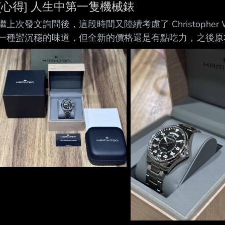
[心得] 人生中第一隻機械錶
繼上次發文詢問後，這段時間又陸續考慮了 Christopher 
一種蠻沉穩的味道，但全新的價格還是有點吃力，之後原本要
式。 就在這樣反覆猶豫了一陣子後，最後選了Hamilton
好幾次，也考慮了大家比較常買的墨菲但感覺上有點過於
是星際效應裡 Cooper 的故事，也不是規格，而是它實
現，它的立體時標在