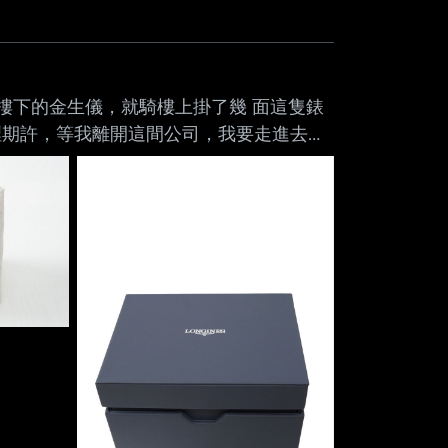
司樓下的金生儀，就騎樓上掛了幾 面這隻錶
裡期許，等我離開這間公司，我要走進去帶
正在心裡呢喃而已，沒人會知道，而且我根
店，給人的壓力很大。 後來幾年心裡雖然
幸我當年離 職後沒有直接走進去。 今年
在今年陸陸