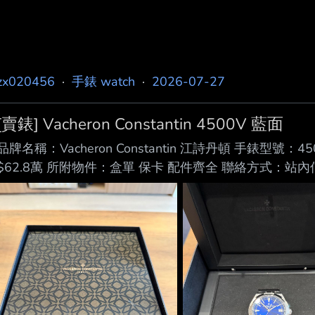
zx020456
·
手錶 watch
·
2026-07-27
[賣錶] Vacheron Constantin 4500V 藍面
品牌名稱：Vacheron Constantin 江詩丹頓 手錶型號：
$62.8萬 所附物件：盒單 保卡 配件齊全 聯絡方式：站內
很喜歡這隻手錶，但生活的無奈還是要說再見，希望接手
手錶，再見了我的愛人，我會永遠思念你。 可以配合驗證
喜歡詐騙，所以不收訂金，保護你我他。 https://i.mopix.cc/xH