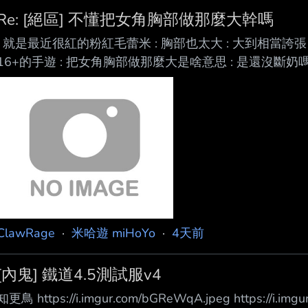
Re: [絕區] 不懂把女角胸部做那麼大幹嗎
: 就是最近很紅的粉紅毛蕾米 : 胸部也太大 : 大到相當誇張 
16+的手遊 : 把女角胸部做那麼大是啥意思 : 是還沒斷奶嗎
18禁遊戲 : 行行好 : 不要讓國高中生 : 認為世上有這麼
把女角色的胸部通通檢測過一遍後 如果我沒量錯的話 最
麗娜莎芭絲緹安 https://i.meee.com.tw/Eq6KQma.png
ClawRage
·
米哈遊 miHoYo
·
4天前
[內鬼] 鐵道4.5測試服v4
知更鳥 https://i.imgur.com/bGReWqA.jpeg https://i.img