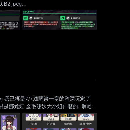
cQJB2.jpeg
憶隊的爆傷加強 一二魂效果對調，新二魂還額外多了六魂的
贏同金數的火花，V4還繼續加強 很難想像後
I8.jpeg 我已經是7/7通關第一章的資深玩家了
得是娜維婭 金毛辣妹大小姐什麼的…啊哈…
和木偶 是想問兩個問題 1.月體系該不該補
放 感電三個比較弱的元素反應被補強 這樣星
伍全面一點是不是該從月體系的少女開始補