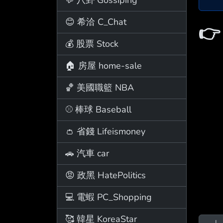
😊 希洽 C_Chat

💰 股票 Stock
🏠 房屋 home-sale
🏀 美國職籃 NBA
⚾ 棒球 Baseball
👛 省錢 Lifeismoney
🚗 汽車 car
😡 政黑 HatePolitics
💻 電蝦 PC_Shopping
🥰 韓星 KoreaStar