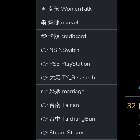
👧 女孩 WomenTalk
👻 媽佛 marvel
💳 卡版 creditcard
👉 NS NSwitch
👉 PS5 PlayStation
👉 大氣 TY_Research
👉 婚姻 marriage
32
👉 台南 Tainan
👉 台中 TaichungBun
👉 Steam Steam