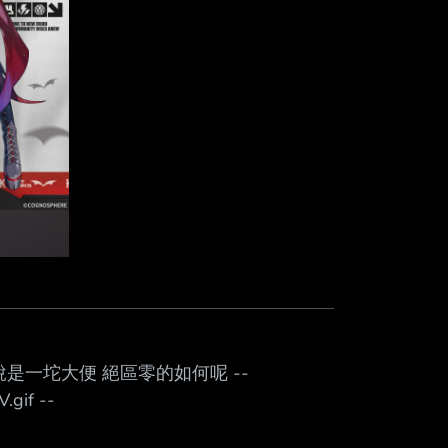
是一坨大便 絕區零的如何呢 --
V.gif --