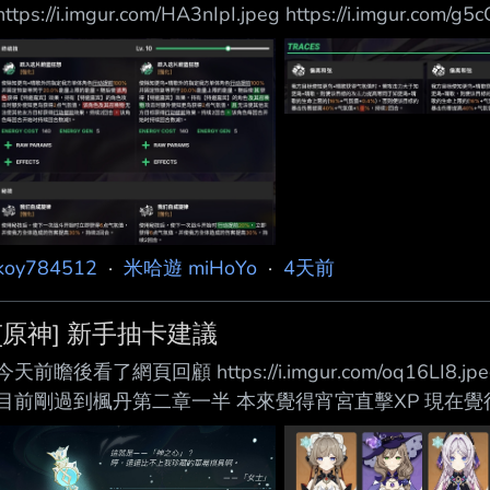
https://i.imgur.com/HA3nIpI.jpeg https://i.imgur.com/g5
https://i.imgur.com/2poD3Fq.jpeg 給記
抗穿20% 2+1王朝了 V3進歡愉隊純靠力大磚飛都能打
面的歡愉角色要怎
koy784512
·
米哈遊 miHoYo
·
4天前
[原神] 新手抽卡建議
今天前瞻後看了網頁回顧 https://i.imgur.com/oq16L
目前剛過到楓丹第二章一半 本來覺得宵宮直擊XP 現在覺
啊哈… 總之看完前瞻有點猶豫抽卡規劃 目前限定抽了奶奶
雖然7.0有新的星體系 不過月體系是不是就只有結晶 綻
體系會不會也就只是補強超導 擴散 冰凍之類的 想要隊