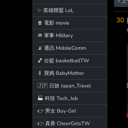
« 
✨ 英雄聯盟 LoL
30
🍿 電影 movie
🪖 軍事 Military
📡 通訊 MobileComm
🏀 台籃 basketballTW
🍼 寶媽 BabyMother
🇯🇵 日旅 Japan_Travel
🏭 科技 Tech_Job
👉 男女 Boy-Girl
👉 真香 CheerGirlsTW