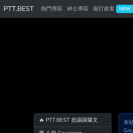
PTT.BEST
熱門專區
紳士專區
敲打政客
NEW
🔥 PTT.BEST 批踢踢爆文
本
Gre
💬 八卦 Gossiping