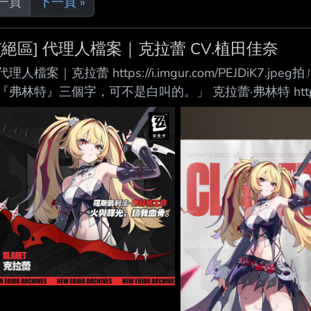
上一頁
下一頁 »
[絕區] 代理人檔案｜克拉蕾 CV.植田佳奈
代理人檔案｜克拉蕾 https://i.imgur.com/PEJDiK
『弗林特』三個字，可不是白叫的。」 克拉蕾·弗林特 https://i.i
甜點就想換輝金……你該不會以為同一招我會中兩次吧？」
麼好打發……」 https://i.imgur.com/GaKe9A3.jpeg https:
ラレッ