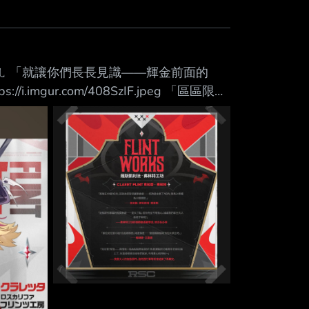
Mute
7.jpeg拍ㄦ 「就讓你們長長見識——輝金前面的
mgur.com/408SzIF.jpeg 「區區限定
 「什、什麼？兩份？」 「哼，我還沒那
//i.imgur.com/chJI0Cu.jpeg 【声優発表】 ク