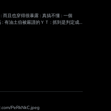
: 而且也穿得很暴露 : 真搞不懂 : 一個
 : 有油土伯被嚴謹的ＹＴ : 抓到是判定成
大胸部的女人 可是 兄弟啊 你知道嗎 我拿皮尺
大胸之人 不是最近出的大粉紅 是亞麗珊德
 所以 絕區零
ur.com/PeRkNkC.jpeg