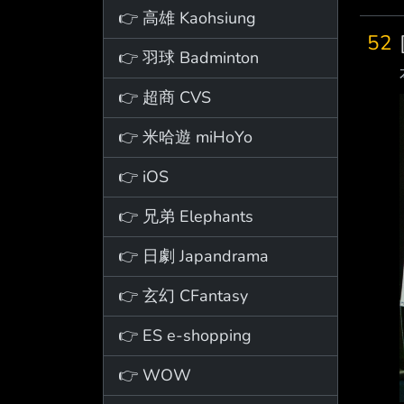
👉 高雄 Kaohsiung
52
👉 羽球 Badminton
👉 超商 CVS
👉 米哈遊 miHoYo
👉 iOS
👉 兄弟 Elephants
👉 日劇 Japandrama
👉 玄幻 CFantasy
👉 ES e-shopping
👉 WOW