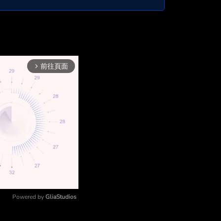
前往頁面
arrow_forward_ios
Powered by 
GliaStudios