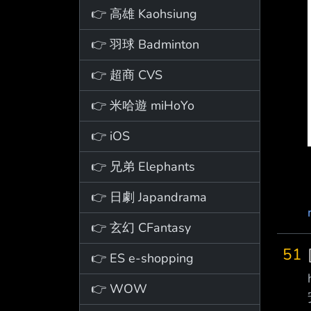
👉 高雄 Kaohsiung
👉 羽球 Badminton
👉 超商 CVS
👉 米哈遊 miHoYo
👉 iOS
👉 兄弟 Elephants
👉 日劇 Japandrama
👉 玄幻 CFantasy
51
👉 ES e-shopping
👉 WOW