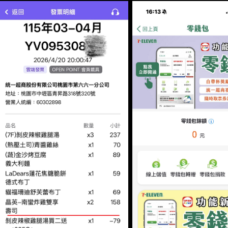
疑慮批 號之鮮食商品，公布退費辦法如下 1.若結帳有報unio
會員消費紀錄，主動將購買疑慮批號商品退費至OPENPOINT
日 06:00開始退至OPENPOINT APP零錢包，未開通OPE