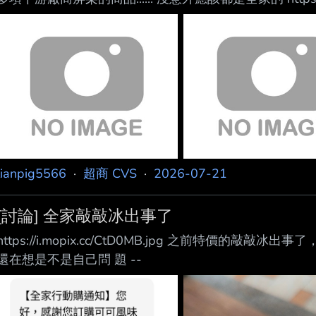
https://imgpoi.com/i/CVNVXG.png 如果這些
同個名字的商品會有好幾個廠商製作 全家要嘛都是屏榮 要嘛
lianpig5566
·
超商 CVS
·
2026-07-21
[討論] 全家敲敲冰出事了
https://i.mopix.cc/CtD0MB.jpg 之前特價
還在想是不是自己問 題 --