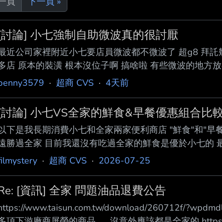
上一頁
下一頁 »
[討論] 小七強制自助微波真的很討厭
最近公司家裡附近小七要店員微波都不微波了 超g8 拜託
多店 原本的裝潢 根本沒位子啊 搞啥啦 有些微波的地方
狹窄走道裡面 啊吃飯時間排隊好幾個一堆人卡在那 真的
benny3579
·
超商 CVS
·
4天前
老人不會弄直接卡死整個隊伍 拜託要強推自助微波至少給
頻率大量減少吃小七 煩 --
[討論] 小七VS全家的鮮食&早餐優惠組合比
以下是我長期消費小七和全家兩家便利商店 "鮮食"和"早
遠勝過全家 目前我還沒有吃過全家的鮮食是優於小七的 
勝出 比方說 全家的"海鮮清炒義大利麵" VS 小七的"白
filmystery
·
超商 CVS
·
2026-07-25
價格差了20塊啊 至於什麼燴飯、炒麵 幾乎都是小七勝出
是小七沒有的品項 (有人能推薦小七和全家都有的鮮食品項
Re: [資訊] 全家 問題油品退費公告
優惠組合 (全家49、59、69、
https://www.taisun.com.tw/download/260712f
多項下游廠商屏榮的商品...... 沒意外應該都是全家的 https://im