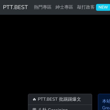
PTT.BEST
熱門專區
紳士專區
敲打政客
NEW
🔥 PTT.BEST 批踢踢爆文
本
Gre
💬 八卦 Gossiping