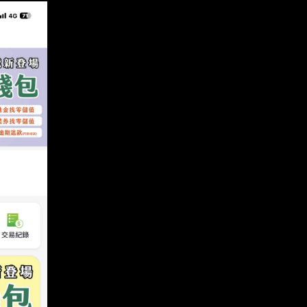
pen會員： 將由統一超商盤點uniopen
 APP 零錢包。 預計於2026年7月14
N