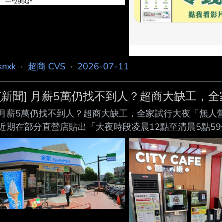
snxk
·
超商 CVS
·
2026-07-11
[新聞] 月薪5萬仍找不到人？超商大缺工，全
月薪5萬仍找不到人？超商大缺工，全家試行大夜「無人營運」 https:
近期在部分直營店貼出「大夜時段凌晨12點至清晨5點5
營運的新模式。 (來源：Dreamstime/典匠影像) 撰文者：
時代來臨，全家便利商店近期計畫在部分直營店導入大夜
頸；台灣連鎖暨加盟協會秘書長洪雅齡直言，「台灣人對2
她說