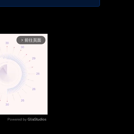
前往頁面
arrow_forward_ios
Powered by 
GliaStudios