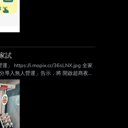
家試
//i.mopix.cc/36sLNX.jpg 全家
9分導入無人營運」告示，將 開啟超商夜間
中央社 中央社 2026/07/07 零售業大缺工
班無人營運模式， 要以科技緩解人力瓶
4小時營運 的理所當然，逐漸變珍貴。」