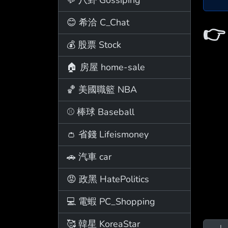
😊 希洽 C_Chat

💰 股票 Stock
🏠 房屋 home-sale
🏀 美國職籃 NBA
⚾ 棒球 Baseball
👛 省錢 Lifeismoney
🚗 汽車 car
😡 政黑 HatePolitics
💻 電蝦 PC_Shopping
🥰 韓星 KoreaStar