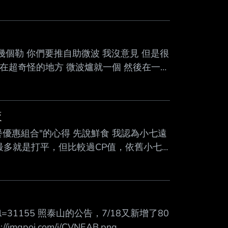
Mute
幾個勒 你們要推自助微波 我沒意見 但是很
放在超奇怪的地方 微波爐就一個 然後在一個
很搞 連排隊都不知道怎麼排 更別說來幾個
客人一個適合微波動線的環境好不好 近期
較
餐優惠組合"的心得 先說鮮食 我認為小七遠
最多就是打平，但比較過CP值，依舊小七
酒蛤蠣義大利麵" 兩家水準幾乎不相上下 但是
 我少數想得到我會在全家買的鮮食 幾乎都
，但是由全家勝出的案例嗎??) 至於早餐
/?wpdmdl=31155 照泰山的公告，7/18又新增了80
gpoi.com/i/CVNEAB.png