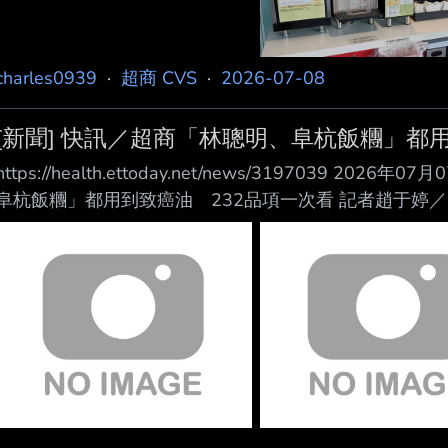
charles0939
·
超商 CVS
·
2026-07-08
[新聞] 快訊／超商「林聰明、阜杭飯糰」都
https://health.ettoday.net/news/3197039 202
阜杭飯糰」都用到致癌油 232品項一次看 記者趙于婷
擴大下架，食藥署今公布232項受影響產品，其中有不少
雞肉飯糰、阜杭豆漿的飯糰」，其它知名產品還 有「桂
等。 衛福部部長石崇良今下午在記者會上表示，為確保食