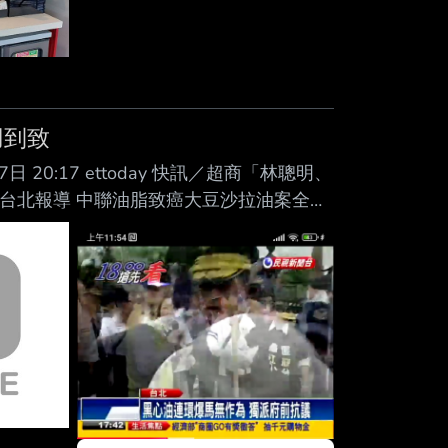
用到致
6年07月07日 20:17 ettoday 快訊／超商「林聰明、
／台北報導 中聯油脂致癌大豆沙拉油案全面
 由聯華食品代工的超商食物，如「林聰明
冠沙拉、味全多款醬料、廣達香素食香鬆」
安，不分比例「232項產品」全數預