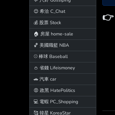
😊 希洽 C_Chat

💰 股票 Stock
🏠 房屋 home-sale
🏀 美國職籃 NBA
⚾ 棒球 Baseball
👛 省錢 Lifeismoney
🚗 汽車 car
😡 政黑 HatePolitics
💻 電蝦 PC_Shopping
🥰 韓星 KoreaStar