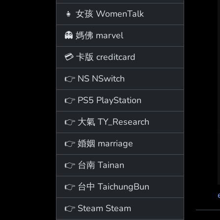
👧 女孩 WomenTalk
👻 媽佛 marvel
💳 卡版 creditcard
👉 NS NSwitch
👉 PS5 PlayStation
👉 大氣 TY_Research
👉 婚姻 marriage
👉 台南 Tainan
👉 台中 TaichungBun
👉 Steam Steam