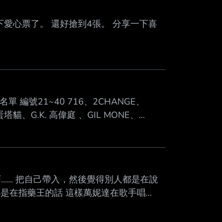
Mute
愛心票了。 還好搶到4張。 分享一下喜
 編號21~40 716、2CHANGE、
蛋塔貓、G.K. 高偉庭 、GIL MONE、
celyn 9.4.0、 Joshtrynagethigh、
y、LYNZI （0） 零、MADLUV、MEZZO、
友勸一下啊...... 把自己帶入，然後覺得別人都是在說
y都是在指藥王的話 這樣萬妮達在歌手唱