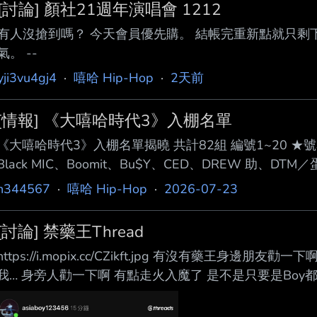
[討論] 顏社21週年演唱會 1212
有人沒搶到嗎？ 今天會員優先購。 結帳完重新點就只剩下
氣。 --
yji3vu4gj4
·
嘻哈 Hip-Hop
·
2天前
[情報] 《大嘻哈時代3》入棚名單
《大嘻哈時代3》入棚名單揭曉 共計82組 編號1~20 ★號名單
Black MIC、Boomit、Bu$Y、CED、DREW 助、DTM／
HengJones大亨、HenrV、ICYBOI冰男、JAYRoll、Jeslyn、Jo
h344567
·
嘻哈 Hip-Hop
·
2026-07-23
KALAI 家麗、LC、Le Shing（了星） 編號41~60 Lost
O.Dk
[討論] 禁藥王Thread
https://i.mopix.cc/CZikft.jpg 有沒有藥王身邊朋
我… 身旁人勸一下啊 有點走火入魔了 是不是只要是Bo
Badboy是不是在勾引藥王啊 感覺有點開始過頭了 --