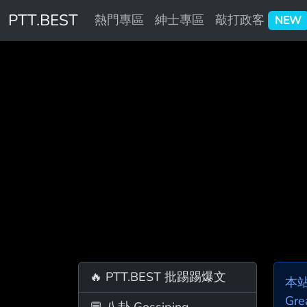
PTT.BEST
熱門專區
紳士專區
敲打政客
NEW
🔥 PTT.BEST 批踢踢爆文
本
Gre
💬 八卦 Gossiping