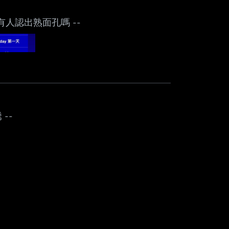
本名 有人認出熟面孔嗎 --
 --