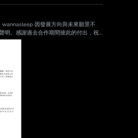
nnasleep 因發展方向與未來願景不
聲明。感謝過去合作期間彼此的付出，祝
展，考量到此廠牌名稱承載了創立以來的種
續對外經營。此帳號即日起停止更新，僅
作，持續為台灣的音樂產業盡一份心力。
26/0