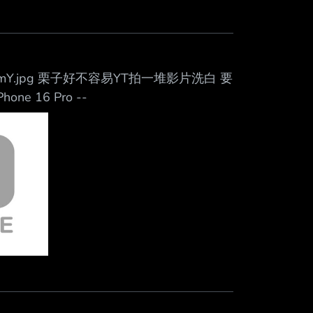
.tw/GPLoSCmY.jpg 栗子好不容易YT拍一堆影片洗白 要
one 16 Pro --