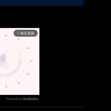
前往頁面
arrow_forward_ios
Powered by 
GliaStudios