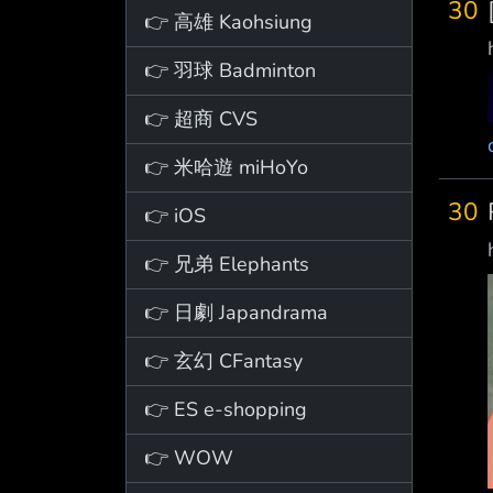
30
👉 高雄 Kaohsiung
👉 羽球 Badminton
👉 超商 CVS
👉 米哈遊 miHoYo
30
👉 iOS
👉 兄弟 Elephants
👉 日劇 Japandrama
👉 玄幻 CFantasy
👉 ES e-shopping
👉 WOW