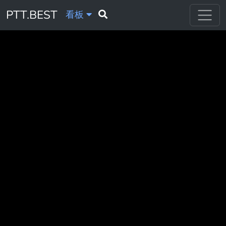
PTT.BEST
看板