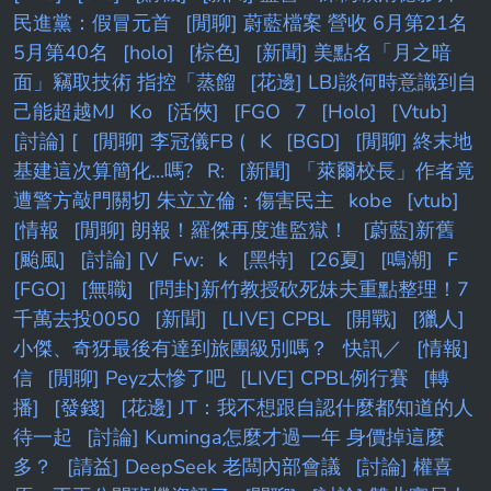
民進黨：假冒元首
[閒聊] 蔚藍檔案 營收 6月第21名
5月第40名
[holo]
[棕色]
[新聞] 美點名「月之暗
面」竊取技術 指控「蒸餾
[花邊] LBJ談何時意識到自
己能超越MJ
Ko
[活俠]
[FGO
7
[Holo]
[Vtub]
[討論] [
[閒聊] 李冠儀FB (
K
[BGD]
[閒聊] 終末地
基建這次算簡化...嗎?
R:
[新聞] 「萊爾校長」作者竟
遭警方敲門關切 朱立立倫：傷害民主
kobe
[vtub]
[情報
[閒聊] 朗報！羅傑再度進監獄！
[蔚藍]新舊
[颱風]
[討論] [V
Fw:
k
[黑特]
[26夏]
[鳴潮]
F
[FGO]
[無職]
[問卦]新竹教授砍死妹夫重點整理！7
千萬去投0050
[新聞]
[LIVE] CPBL
[開戰]
[獵人]
小傑、奇犽最後有達到旅團級別嗎？
快訊／
[情報]
信
[閒聊] Peyz太慘了吧
[LIVE] CPBL例行賽
[轉
播]
[發錢]
[花邊] JT：我不想跟自認什麼都知道的人
待一起
[討論] Kuminga怎麼才過一年 身價掉這麼
多？
[請益] DeepSeek 老闆內部會議
[討論] 權喜