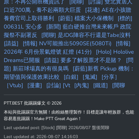
原：不再公開班機資訊了
[閒聊]
[討論] 雙北實居人
口近700萬，養不起兩顆大巨蛋
[花邊] AE在小孩贍
養費官司上取得勝利
[蔚藍] 檔案大小保機制
[標的]
00631L 安心多
[新聞] 藍白硬推台灣未來帳戶 政院
擬祭不副署反
[閒聊] 是JDG陣容不行還是Tabe沒料
[請益]
[情報] NV可能推出5090SE(5080Ti)
[情報]
2026年 6月份景氣燈號 紅燈 (41分)
[Holo] Hololive
Dreams已開服
[請益] 要多了解股票才不是賭？
[問
題] 新莊球場真的有很臭嗎
[蔚藍]新舊 Pickup 機制：
期望值與保護效果比較
[白銀]
[鬼滅]
[分享］
［Vtub]
[漫畫]
[討論] [Vt
[內鬼]
[鐵道]
[閒聊
PTT.BEST 批踢踢爆文 © 2026
本站與批踢踢官方無關！由粉絲整理製作！目標是讓年輕族群，也能
容易逛批踢踢！Make PTT Great Again！
Last updated post:
[Stock] [閒聊] 2026/08/07 盤後閒聊
Last updated at: 2026-08-07 14:16:03