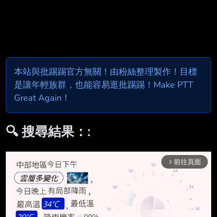
本站與批踢踢官方無關！由粉絲整理製作！目標
是讓年輕族群，也能容易逛批踢踢！Make PTT
Great Again！
🔍 搜尋結果：:
前往頁面
arrow_forward_ios