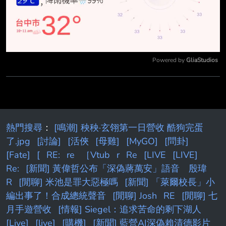
Powered by 
GliaStudios
Mute
熱門搜尋
：
[鳴潮] 秧秧·玄翎第一日營收 酷狗完蛋
了.jpg
[討論]
[活俠
[母雞]
[MyGO]
[問卦]
[Fate]
[
RE:
re
［Vtub
r
Re
[LIVE
[LIVE]
Re:
[新聞] 黃偉哲公布「深偽蔣萬安」語音 殷瑋
R
[閒聊] 米池是罪大惡極嗎
[新聞] 「萊爾校長」小
編出事了！合成總統聲音
[閒聊] Josh
RE
[閒聊] 七
月手遊營收
[情報] Siegel：追求苦命的剩下湖人
[Live]
[live]
[購機]
[新聞] 藍營AI深偽賴清德影片