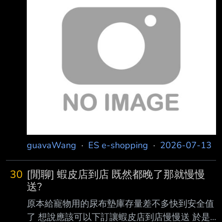
https://momo.dm/irejne ☆網誌心得： 飛利浦的
品質真的變很差 想說買一隻大廠牌的應該比較
安全 買回了 吹了半年之後 開始會有有時候不熱
的問題 再來大概使用了一年 就開始會自行發熱
插著插頭 不開電源的時候 就會發熱 而且有燒焦
味 想說趁著2年內保固趕快去修理 去了飛利浦維
修中心 店員說會給我一
guavaWang
·
ES e-shopping
·
2026-07-13
30
[閒聊] 蝦皮店到店 既然都晚了那就慢慢
送?
原本給寵物用的尿布墊庫存量差不多快到安全值
了 想說應該可以下訂讓蝦皮店到店慢慢送 於是