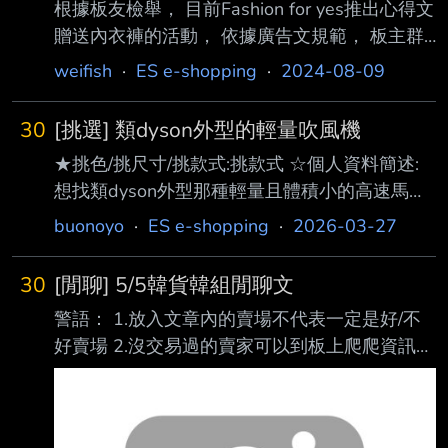
根據板友檢舉， 目前Fashion for yes推出心得文
贈送內衣褲的活動， 依據廣告文規範， 板主群
決議暫時將Fashion for yes列為本版不歡迎賣
weifish
·
ES e-shopping
·
2024-08-09
家， 期限暫定為三個月(至2024/10/31)， 後續
會視情況進行調整。 本文同步收錄於本板精華
30
[挑選] 類dyson外型的輕量吹風機
區z-19(不歡迎賣家名單)留存， 供板友日後備
★挑色/挑尺寸/挑款式:挑款式 ☆個人資料簡述:
查。 --
想找類dyson外型那種輕量且體積小的高速馬達
吹風機 ★挑選需求: 預算1千多到2千多都能接受
buonoyo
·
ES e-shopping
·
2026-03-27
選手1號 TESCOM TD760TW ★物品連結:
https://www.momoshop.com.tw/goods/GoodsD
30
[閒聊] 5/5韓貨韓組閒聊文
etail.jsp?i_code=14743722 ☆猶豫不決: 價格最
警語： 1.放入文章內的賣場不代表一定是好/不
便宜，且日本品牌這點也有加分，很多人推薦
好賣場 2.沒交易過的賣家可以到板上爬爬資訊或
TESCOM都是說CP值很高，這支是1200W另 外
是推文詢問板友 3.本文僅做資訊彙整，不代表任
2支都是1400W，不確定有沒有影響，但這支
何立場 4.下標前請三思，自己的荷包自己守護 5.
320g也是裡面最輕的
推文區自由討論，也歡迎討論不在名單內的賣家