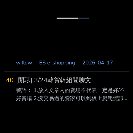
乎是穿一次就想丟的程度 去年買LIZDAYS的傘
在風不大的情況下傘骨就斷了（只用了兩次）
雖然說是輕量傘但也實在太脆弱了吧...... 總覺得
以前賣家還會篩選一下品質 現在都是追海量商
品，難逛又難買 這次的失望經驗可能要從日貨
連線畢業了QQ -- 買第二次才學乖的我..
willow
·
ES e-shopping
·
2026-04-17
40
[閒聊] 3/24韓貨韓組閒聊文
警語： 1.放入文章內的賣場不代表一定是好/不
好賣場 2.沒交易過的賣家可以到板上爬爬資訊或
是推文詢問板友 3.本文僅做資訊彙整，不代表任
何立場 4.下標前請三思，自己的荷包自己守護 5.
推文區自由討論，也歡迎討論不在名單內的賣家
-------------------- Cozyfee：3/14~3/24