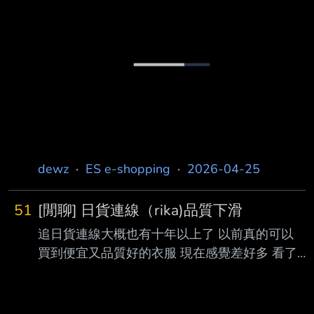
https://i.meee.com.tw/GAJ9kcc.png 收到的商品
圖： https://i.meee.com.tw/UYabpzC.jpg 翻過來
背面 有代理商的中文標籤：
https://i.meee.com.tw/jgDe5Ad.jpg 仔細一看
嗯？ https://i.meee.com.tw/cQLpJn2.jpg
dewz
·
ES e-shopping
·
2026-04-25
51
[閒聊] 日貨連線（rika)品質下滑
追日貨連線大概也有十年以上了 以前真的可以
買到便宜又品質好的衣服 現在感覺差好多 看了
一下紀錄這兩次是跟Rika買的 踩雷的品牌是
blueeast跟Alotta 價格雖然不高（約700）但品
質比我在Net買了兩三百還差 材質很悶不透氣 幾