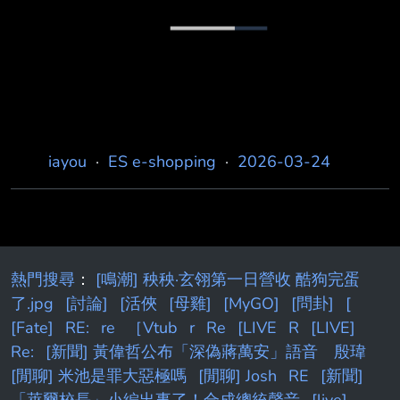
https://www.cozyfee.com/ Rei：3/19~3/25
https://www.reishop.com.tw/ Zoey's：
3/21~3/29 95折 https://www.
iayou
·
ES e-shopping
·
2026-03-24
熱門搜尋
：
[鳴潮] 秧秧·玄翎第一日營收 酷狗完蛋
了.jpg
[討論]
[活俠
[母雞]
[MyGO]
[問卦]
[
[Fate]
RE:
re
［Vtub
r
Re
[LIVE
R
[LIVE]
Re:
[新聞] 黃偉哲公布「深偽蔣萬安」語音 殷瑋
[閒聊] 米池是罪大惡極嗎
[閒聊] Josh
RE
[新聞]
「萊爾校長」小編出事了！合成總統聲音
[live]