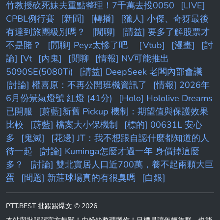
竹教授砍死妹夫重點整理！7千萬去投0050
[LIVE]
CPBL例行賽
[新聞]
[轉播]
[獵人] 小傑、奇犽最後
有達到旅團級別嗎？
[閒聊]
[請益] 要多了解股票才
不是賭？
[閒聊] Peyz太慘了吧
［Vtub]
[漫畫]
[討
論] [Vt
[內鬼]
[閒聊
[情報] NV可能推出
5090SE(5080Ti)
[請益] DeepSeek 老闆內部會議
[討論] 權喜原：不再公開班機資訊了
[情報] 2026年
6月份景氣燈號 紅燈 (41分)
[Holo] Hololive Dreams
已開服
[蔚藍]新舊 Pickup 機制：期望值與保護效果
比較
[蔚藍] 檔案大小保機制
[標的] 00631L 安心
多
[鬼滅]
[花邊] JT：我不想跟自認什麼都知道的人
待一起
[討論] Kuminga怎麼才過一年 身價掉這麼
多？
[討論] 雙北實居人口近700萬，養不起兩顆大巨
蛋
[問題] 新莊球場真的有很臭嗎
[白銀]
PTT.BEST 批踢踢爆文 © 2026