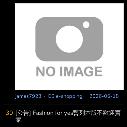
在5/6下訂 賣家也在5/7出貨了 5/8~5/11都陸續
有配送進度 但到了5/11就一直卡在「分貨作業
中」 直到5/14都還是沒動靜 依照之前用蝦皮店
到店有貨被弄丟的經驗 我的直覺告訴我，這次
貨品應該也是遺失了 所以5/14當天就用APP聯
絡蝦皮客服
https://images2.imgbox.com/29/e7/NdySQPJi_o
.png 看來是AI回應，反正就只能先讓他加快配
送，再等48小時更新看看... ht
james7923
·
ES e-shopping
·
2026-05-18
30
[公告] Fashion for yes暫列本版不歡迎賣
家