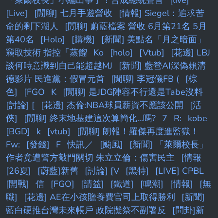
[Live]
[閒聊] 七月手遊營收
[情報] Siegel：追求苦
命的剩下湖人
[閒聊] 蔚藍檔案 營收 6月第21名 5月
第40名
[Holo]
[購機]
[新聞] 美點名「月之暗面」
竊取技術 指控「蒸餾
Ko
[holo]
[Vtub]
[花邊] LBJ
談何時意識到自己能超越MJ
[新聞] 藍營AI深偽賴清
德影片 民進黨：假冒元首
[閒聊] 李冠儀FB (
[棕
色]
[FGO
K
[閒聊] 是JDG陣容不行還是Tabe沒料
[討論] [
[花邊] 杰倫:NBA球員薪資不應該公開
[活
俠]
[閒聊] 終末地基建這次算簡化...嗎?
7
R:
kobe
[BGD]
k
[vtub]
[閒聊] 朗報！羅傑再度進監獄！
Fw:
[發錢]
F
快訊／
[颱風]
[新聞] 「萊爾校長」
作者竟遭警方敲門關切 朱立立倫：傷害民主
[情報
[26夏]
[蔚藍]新舊
[討論] [V
[黑特]
[LIVE] CPBL
[開戰]
信
[FGO]
[請益]
[鐵道]
[鳴潮]
[情報]
[無
職]
[花邊] AE在小孩贍養費官司上取得勝利
[新聞]
藍白硬推台灣未來帳戶 政院擬祭不副署反
[問卦]新