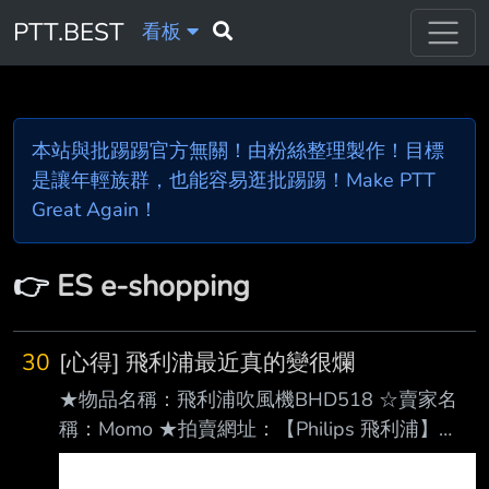
PTT.BEST
看板
本站與批踢踢官方無關！由粉絲整理製作！目標
是讓年輕族群，也能容易逛批踢踢！Make PTT
Great Again！
👉
ES e-shopping
30
[心得] 飛利浦最近真的變很爛
★物品名稱：飛利浦吹風機BHD518 ☆賣家名
稱：Momo ★拍賣網址：【Philips 飛利浦】
BHD518 沙龍級負離子吹風機 (霧藍黑/4000萬
負離子/附烘罩/官方直營)【1688元】