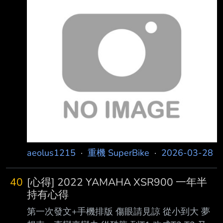
賣家先付了訂金， 接下來就開始思考怎麼把車
讓xdd 因應原物料上漲，勿嘴 真的夠瘋，汽車
從北部運回南部。 題外話： 板上不時的會有很
卷的更誇張 也不能這樣
多選車文，其中很常見的建議就是 「直上大台
的，中量級你遲早會騎膩」 （例如07 09怎麼
選） 這個以過來人的角度確實是正確的， 加上
車子一買一賣還要花費一堆時間金錢， 不過換
個角度來看，這種升級的興奮感， 中間花時間
做的功課，等到最後搞定的成就感， 其實也是
一種快樂啦。 回歸正題，如果要北上過戶
aeolus1215
·
重機 SuperBike
·
2026-03-28
40
[心得] 2022 YAMAHA XSR900 一年半
持有心得
第一次發文+手機排版 傷眼請見諒 從小到大 夢