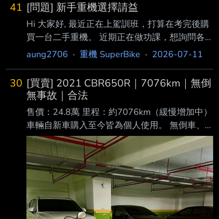
41
[問題] 新手重機選擇請益
Hi 大家好, 最近正在上駕訓班，打算在考完後購
買一台二手重機。 近期正在做功課，想詢問各
位前輩的意見。 目前我的使用狀況以及場景如
aung2706
·
重機 SuperBike
·
2026-07-11
下: 1.平日通勤使用白牌機車、捷運，此次購車
目的為假日出遊、偶爾跨縣市 2.使用場景40%
30
[買賣] 2021 CBR650R｜7076km｜無倒
市區、40%快速道路、20%山路 3.預算約10-
無事故｜合法
15萬之間，希望的年份是2021年後，儘量不超
售價：24.8萬 里程：約7076km（緩慢增加中）
過2萬公里 4.每年玩車費用(保養、稅金、耗材、
車輛自新車購入至今皆為個人使用。 無倒車、
油...等等)預計在3-5萬 5.只有在十年前騎過
無原地倒、無摔車、無事故。 【車況】 台本公
KTR，因此目標放在入門黃牌-入門紅牌之間(第
司車 無倒無摔無事故 車庫停放 驗車已完成 驗車
三點的限制應該也買 不? 以下是我目前正在物色
有效至明年6/30 今年牌照稅、燃料費已繳
https://i.mopix.cc/pMoows.jpg
https://i.mopix.cc/uGeHwP.jpg 【改裝及配件】
Akrapovi 全段單孔排氣
https://i.mopix.cc/ihafQx.jpg * 已完成噪音檢測 *