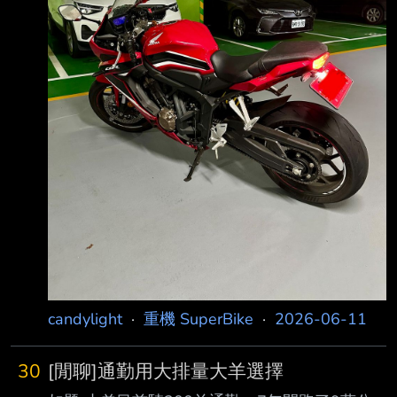
附噪音認證鐵牌 * 驗車可
candylight
·
重機 SuperBike
·
2026-06-11
30
[閒聊]通勤用大排量大羊選擇