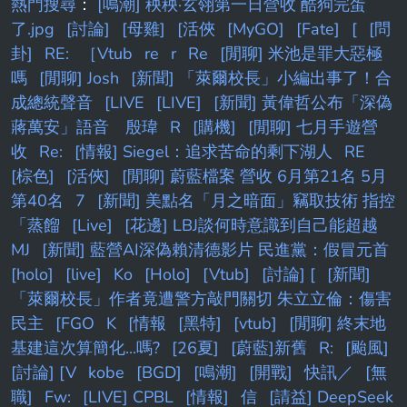
熱門搜尋
：
[鳴潮] 秧秧·玄翎第一日營收 酷狗完蛋
動機）方面，由於汽缸加工的製程管理不當，導
了.jpg
[討論]
[母雞]
[活俠
[MyGO]
[Fate]
[
[問
卦]
RE:
［Vtub
re
r
Re
[閒聊] 米池是罪大惡極
嗎
[閒聊] Josh
[新聞] 「萊爾校長」小編出事了！合
成總統聲音
[LIVE
[LIVE]
[新聞] 黃偉哲公布「深偽
蔣萬安」語音 殷瑋
R
[購機]
[閒聊] 七月手遊營
收
Re:
[情報] Siegel：追求苦命的剩下湖人
RE
[棕色]
[活俠]
[閒聊] 蔚藍檔案 營收 6月第21名 5月
第40名
7
[新聞] 美點名「月之暗面」竊取技術 指控
「蒸餾
[Live]
[花邊] LBJ談何時意識到自己能超越
MJ
[新聞] 藍營AI深偽賴清德影片 民進黨：假冒元首
[holo]
[live]
Ko
[Holo]
[Vtub]
[討論] [
[新聞]
「萊爾校長」作者竟遭警方敲門關切 朱立立倫：傷害
民主
[FGO
K
[情報
[黑特]
[vtub]
[閒聊] 終末地
基建這次算簡化...嗎?
[26夏]
[蔚藍]新舊
R:
[颱風]
[討論] [V
kobe
[BGD]
[鳴潮]
[開戰]
快訊／
[無
職]
Fw:
[LIVE] CPBL
[情報]
信
[請益] DeepSeek