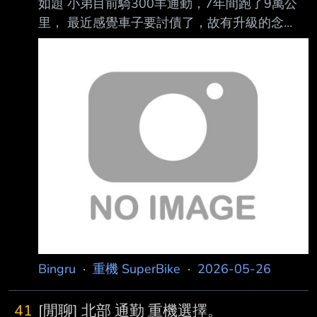
如題 小弟目前騎300羊通勤，7年間跑了9萬公
里， 最近感覺車子要討債了，故有升級的念
頭。 每日通勤來回60公里，主要走61移動， 希
望找保養及妥善佳，且雙載也能超車的車款 預
算捏在 40 萬上下， 希望找後續保養及妥善佳的
車款。 目前口袋名單如下： 1. SYM Maxsym TL
508 (全新) 租過，騎起來還不錯但油耗不好，
預算內買全新車還可以省一筆改裝費， 沒有電
動風鏡。 2. KYMCO AK550 Premium (全新) 預
算內一起詢問，這台電控給不錯， 也有電動風
鏡及定速， 皮帶傳動，
Bingru
·
重機 SuperBike
·
2026-05-26
41
[閒聊] 北部 通勤 重機選擇。