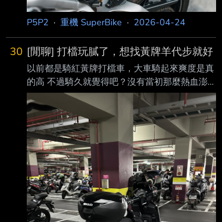
P5P2
·
重機 SuperBike
·
2026-04-24
30
[閒聊] 打檔玩膩了，想找黃牌羊代步就好
以前都是騎紅黃牌打檔車，大車騎起來爽度是真
的高 不過騎久就覺得吧？沒有當初那麼熱血澎
湃 尤其天氣回溫以後騎沒多久引擎溫度就變得
很高 只是騎個短程移動也常常覺得燒襠… 算了保
養成本，對市區通勤車來說是偏高一些 加上本
來又騎大車，出門都在找汽車格，有點膩了 雖
然現在有開放一些機車格可以停 但我本來的車
兩格放進去也是有點大台不好停 想說找台黃牌
代步車，不要太大，好牽好移的 有腳踏、日常
使用放東西不會卡，求個方便輕鬆就好 我有先
看過幾台入門黃牌羊 以目前來說會覺得STR300
較貼合我需求 設計偏通勤取向，是300