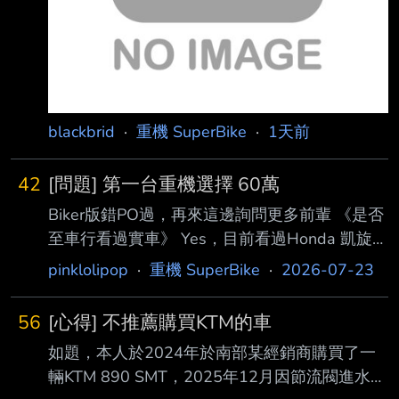
blackbrid
·
重機 SuperBike
·
1天前
42
[問題] 第一台重機選擇 60萬
Biker版錯PO過，再來這邊詢問更多前輩 《是否
至車行看過實車》 Yes，目前看過Honda 凱旋
《欲比較之品牌及車種》 (1) Rebel 1100SE
pinklolipop
·
重機 SuperBike
·
2026-07-23
DCT (2) 凱旋 Speed twin 900 (3) CB1000F/GT
(4)二手哈雷 XL1200 二手印第安scout bobber
56
[心得] 不推薦購買KTM的車
(5) MT09 《車主需求》 ←請儘量詳細列舉以方
如題，本人於2024年於南部某經銷商購買了一
便板友幫您建議 1.台北沒下雨天天通勤騎，住處
輛KTM 890 SMT，2025年12月因節流閥進水
距離公司5公里，都有地下停車場。以城市車為