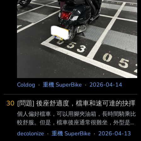
Coldog
·
重機 SuperBike
·
2026-04-14
30
[問題] 後座舒適度，檔車和速可達的抉擇
個人偏好檔車，可以用腳夾油箱，長時間騎乘比
較舒服。但是，檔車後座通常很難坐，外型是
帥，只是讓妹子坐久了一定出事 想問有沒有什
decolonize
·
重機 SuperBike
·
2026-04-13
麼比較便宜後座也好坐的檔車？上西濱要穩的不