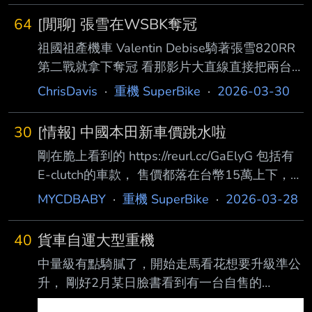
會很震或動力不夠 如果沒有便宜的檔車後座好
64
[閒聊] 張雪在WSBK奪冠
坐的話，就只能為了把到妹的屁股含淚選擇速可
祖國祖產機車 Valentin Debise騎著張雪820RR
達了，速可達也不錯有國產的相對便宜又方便 --
第二戰就拿下奪冠 看那影片大直線直接把兩台
YAMAHA吞掉超扯== 要變成國產一代神車惹嗎
ChrisDavis
·
重機 SuperBike
·
2026-03-30
-- Yes I know Syndergaard is throwing 90 mph
change ups. Don't @ me please. by ithrow88 -
30
[情報] 中國本田新車價跳水啦
-
剛在脆上看到的 https://reurl.cc/GaElyG 包括有
E-clutch的車款， 售價都落在台幣15萬上下，
幾乎是只要台灣1/3價格， 就算是13年要報廢，
MYCDBABY
·
重機 SuperBike
·
2026-03-28
也還是超香， 報廢也只是虧10來萬， 比台灣折
舊大概30萬跑不掉， 只能說張雪真的二輪市場
40
貨車自運大型重機
瘋子， 致敬+內卷的極致， 就是逼著原廠一起卷
中量級有點騎膩了，開始走馬看花想要升級準公
下去。 -- 跟喜不喜歡無關，重點是沒人想當盤
升， 剛好2月某日臉書看到有一台自售的
子吧 主要本土廠商競爭力不足， 如果夠力，你
Z900RS， 年份、里程、價格都不錯，馬上私訊
會發現所謂的合理利潤， 其實有很大空間可以