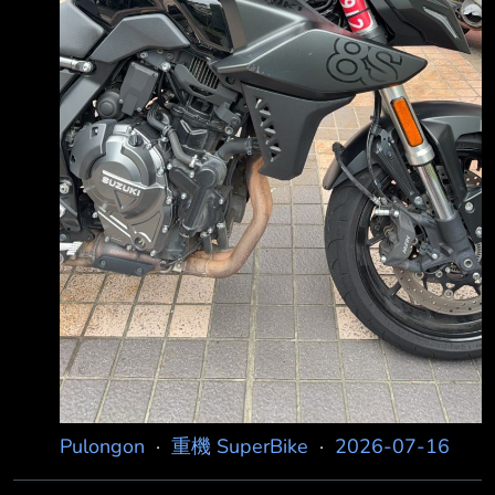
Pulongon
·
重機 SuperBike
·
2026-07-16