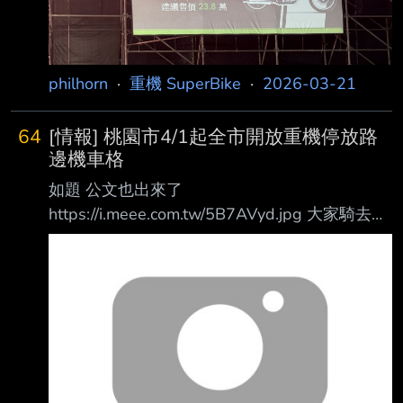
philhorn
·
重機 SuperBike
·
2026-03-21
64
[情報] 桃園市4/1起全市開放重機停放路
邊機車格
如題 公文也出來了
https://i.meee.com.tw/5B7AVyd.jpg 大家騎去桃
園會方便些，這試辦可比隔壁的台北新北大器多
了 --