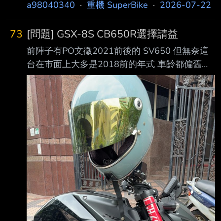
，送回原廠維修出保，至今已過七個月仍未維修
大部分考 量，不太上山下海 偏愛美式重機或街
a98040340
·
重機 SuperBike
·
2026-07-22
完畢，無車可用，過程我曾詢問進度，原 廠告
車 2.一定會雙載
知需待料，但未明確說需要多久時間 最近一個
73
[問題] GSX-8S CB650R選擇請益
多月詢問ktm臺灣原廠與南部經銷商，皆未得到
前陣子有PO文徵2021前後的 SV650 但無奈這
回覆，訊息未讀未回，我認為ktm 的維修與出保
台在市面上大多是2018前的年式 車齡都偏舊了
流程明顯有問題，對車主無任何保障 建議之後
上禮拜重機展跨了新的SV-7GX 感覺800mm以
如果有人想購入KTM的車千萬三思，品質堪慮 --
下的座高好像對我都有點小台 只能放棄更低座
看，又來一個鄉憨的，我自己選擇的沒錯，所以
高的SV650了~ 原本10-15萬的預算也買不到有
我上來po給大家看，鬧大一點我沒差
電控的車 想說只好捏著蛋蛋提高預算到20-25萬
車款目前是鎖定中排量的車款 GSX-8S(270度並
雙聲浪好聽)和CB650R(重機長青樹) 兩者都有電
控，車重也差不多 因目標持有三年後售出 主要
考量有 1.脫手的折舊 2.日常保養花費 3.騎乘的
舒適性 騎乘環境