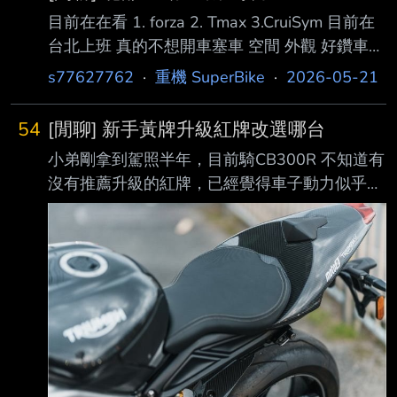
目前在在看 1. forza 2. Tmax 3.CruiSym 目前在
台北上班 真的不想開車塞車 空間 外觀 好鑽車
省油 預算抓25內 但也有在考慮中古車15內 各
s77627762
·
重機 SuperBike
·
2026-05-21
位大大有什麼推薦的車款嗎 --
54
[閒聊] 新手黃牌升級紅牌改選哪台
小弟剛拿到駕照半年，目前騎CB300R 不知道有
沒有推薦升級的紅牌，已經覺得車子動力似乎不
太夠了 考慮購入二手車，預算約20以內 因為是
停大樓的機車格，不能太大台的 --