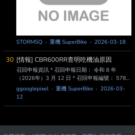
STORMSQ
·
重機 SuperBike
·
2026-03-18
30
[情報] CBR600RR查明吃機油原因
召回申報資訊 * 召回申報日期： 令和 8 年
（2026年）3 月 12 日 * 召回申報編號： 5786
* 召回開始日期： 令和 8 年（2026年）3 月 13
ggooglepixel
·
重機 SuperBike
·
2026-03-
日 * 申報者名稱： 本田技研工業株式會社
12
（Honda Motor Co., Ltd.） * 代表執行役社長：
三部 敏宏 * 諮詢窗口： 市場措施客服中心
0120-370004 故障狀況詳情 * 故障部位（零件
名稱）： 原動機（汽缸） * 認定為不符基準之
構造、裝置或性能狀況及其原因： 在引擎（原