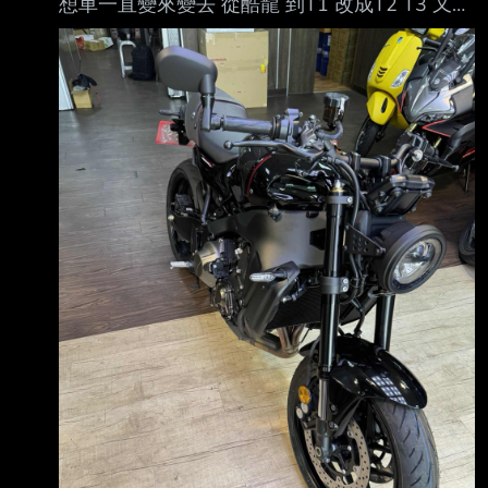
想車一直變來變去 從酷龍 到T1 改成T2 T3 又看
上小阿魯 CRF300 但心裡喜歡還是四缸的聲浪
從CB650F到S750 後來CBR650R 三叉戟也有心
動過 舊款的XSR900也有興趣 不過當時還是學
生 說白了沒有太多能力負擔 一直都是當夢想 沒
能實際行動 出了社會後看到新改款的XSR900
老實說 第一眼見到覺得很醜 再來就是那個售價
記得當初好像第一批要68萬吧？ 自然就沒有在
考慮範圍內 直到隔了大約兩年 偶然發現
XSR900在清庫存 很多水貨的