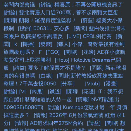
老闆內部會議
[討論] 權喜原：不再公開班機資訊了
[討論] 雙北實居人口近700萬，養不起兩顆大巨蛋
[閒聊] 朗報！羅傑再度進監獄！
[蔚藍] 檔案大小保
機制
[標的] 00631L 安心多
[新聞] 藍白硬推台灣未
來帳戶 政院擬祭不副署反
[LIVE] CPBL例行賽
[新
聞]
k
[轉播]
[發錢]
[獵人] 小傑、奇犽最後有達到
旅團級別嗎？
F
[FGO]
[閒聊]
[花邊] AE在小孩贍
養費官司上取得勝利
[Holo] Hololive Dreams已開
服
[請益] 要多了解股票才不是賭？
[問題] 新莊球場
真的有很臭嗎
[白銀]
[問卦]新竹教授砍死妹夫重點
整理！7千萬去投0050
[分享］
［Vtub]
[漫畫]
[討論] [Vt
[內鬼]
[鐵道]
[閒聊
[花邊] JT：我不想
跟自認什麼都知道的人待一起
[情報] NV可能推出
5090SE(5080Ti)
[討論] Kuminga怎麼才過一年 身價
掉這麼多？
[情報] 2026年 6月份景氣燈號 紅燈 (41
分)
[情報] AD追求四年275M合約
[請益]
[閒聊] 想
要增貸卻被老媽擋住 被設定
[新聞] 簡舒培要求北市