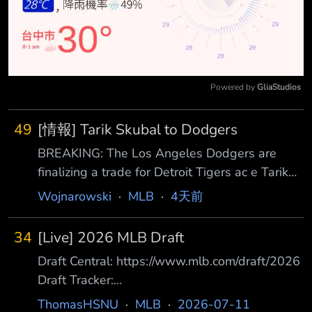
Powered by 
GliaStudios
Mute
49
[情報] Tarik Skubal to Dodgers
BREAKING: The Los Angeles Dodgers are
finalizing a trade for Detroit Tigers ac e Tarik
Skubal, sources tell ESPN.
Wojnarowski
·
MLB
·
4天前
https://x.com/jeffpassan/status/208375757227
2652400 The Los Angeles Dodgers are
34
[Live] 2026 MLB Draft
acquiring Tarik Skubal for outfielder Zyhir
Draft Central: https://www.mlb.com/draft/2026
Hope, right-hande
Draft Tracker:
https://www.mlb.com/draft/tracker/ 2026 MLB
ThomasHSNU
·
MLB
·
2026-07-11