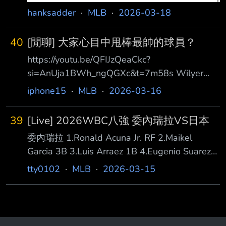
hanksadder
·
MLB
·
2026-03-18
40
[閒聊] 大家心目中甩棒最帥的球員？
https://youtu.be/QFIJzQeaCkc?
si=AnUja1BWh_ngQGXc&t=7m58s Wilyer
Abreu對日本逆轉3分砲的甩棒實在有夠熱血 大
iphone15
·
MLB
·
2026-03-16
家心目中甩棒最帥的球員是誰？ MLB2年前有剪
甩棒集錦 封面當然是辣個男人
39
[Live] 2026WBC八強 委內瑞拉VS日本
https://youtu.be/WeU2LiUb_f4?
委內瑞拉 1.Ronald Acuna Jr. RF 2.Maikel
si=KROyUmaBgKxv2C7t 除了辣個男人外 還有
Garcia 3B 3.Luis Arraez 1B 4.Eugenio Suarez
哪些球員的甩棒值得一看？ ----- Sent from
DH 5.Ezequiel Tovar SS 6.Gleyber Torres 2B
JPTT on my iPhone --
tty0102
·
MLB
·
2026-03-15
7.Wilyer Abreu LF 8.Salvador Perez C
9.Jackson Chourio CF SP:Ranger Suarez 日本
1.大谷翔平 DH 2.佐藤輝明 RF 3.鈴木誠也 CF 4.
吉田正尚 LF 5.岡本和真 3B 6.村上