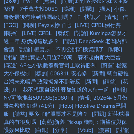
[26夏]
Fw:
k
[無職]
[問卦]新竹教授砍死妹夫重點
整理！7千萬去投0050
[鳴潮]
[開戰]
[獵人] 小傑、
奇犽最後有達到旅團級別嗎？
F
快訊／
[情報]
信
[FGO]
[閒聊] Peyz太慘了吧
[LIVE] CPBL例行賽
[轉播]
[LIVE] CPBL
[發錢]
[討論] Kuminga怎麼才
過一年 身價掉這麼多？
[請益] DeepSeek 老闆內部
會議
[討論] 權喜原：不再公開班機資訊了
[閒聊]
[討論] 雙北實居人口近700萬，養不起兩顆大巨蛋
[花邊] AE在小孩贍養費官司上取得勝利
[蔚藍] 檔案
大小保機制
[標的] 00631L 安心多
[新聞] 藍白硬推
台灣未來帳戶 政院擬祭不副署反
[新聞]
[請益]
[花
邊] JT：我不想跟自認什麼都知道的人待一起
[情報]
NV可能推出5090SE(5080Ti)
[情報] 2026年 6月份
景氣燈號 紅燈 (41分)
[Holo] Hololive Dreams已開
服
[請益] 要多了解股票才不是賭？
[問題] 新莊球場
真的有很臭嗎
[蔚藍]新舊 Pickup 機制：期望值與保
護效果比較
[白銀]
[分享］
［Vtub]
[漫畫]
[討論]