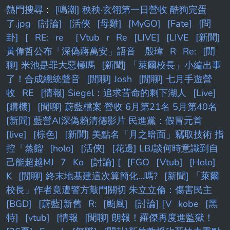
熱門搜尋
：
[鳴潮] 秧秧·玄翎第一日營收 酷狗完蛋
了.jpg
[討論]
[活俠
[母雞]
[MyGO]
[Fate]
[問
卦]
[
RE:
re
［Vtub
r
Re
[LIVE]
[LIVE
[新聞]
黃偉哲公布「深偽蔣萬安」語音 殷瑋
R
Re:
[閒
聊] 米池是罪大惡極嗎
[新聞] 「萊爾校長」小編出事
了！合成總統聲音
[閒聊] Josh
[閒聊] 七月手遊營
收
RE
[情報] Siegel：追求苦命的剩下湖人
[Live]
[購機]
[閒聊] 蔚藍檔案 營收 6月第21名 5月第40名
[新聞] 藍營AI深偽賴清德影片 民進黨：假冒元首
[live]
[棕色]
[新聞] 美點名「月之暗面」竊取技術 指
控「蒸餾
[holo]
[活俠]
[花邊] LBJ談何時意識到自
己能超越MJ
7
Ko
[討論] [
[FGO
[Vtub]
[Holo]
K
[閒聊] 終末地基建這次算簡化...嗎?
[新聞] 「萊爾
校長」作者竟遭警方敲門關切 朱立立倫：傷害民主
[BGD]
[蔚藍]新舊
R:
[颱風]
[討論] [V
kobe
[黑
特]
[vtub]
[情報
[閒聊] 朗報！羅傑再度進監獄！