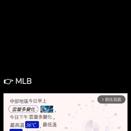
👉
MLB
前往頁面
arrow_forward_ios