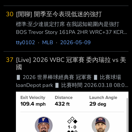
DRAFT PRESENTED BY NIPPON EXPRESS
Day 1: Saturday, July 11 (Rounds 1-4) ‧ 1:00-
30
[閒聊] 開季至今表現低迷的強打
2:30 p.m. ET - Preview show + Picks 1-10
標準:至少達規定打席 在我認知範圍內是強打
(NBC/Peacock) ‧ 2:30-4:30 p.m.
BOS Trevor Story 161PA 2HR WRC+37 KCR
Salvardo Perez 160PA 5HR WRC+50 PIT
tty0102
·
MLB
·
2026-05-09
Marcell Ozuna 133PA 4HR WRC+66 SFG
Willy Adames 155PA 3HR WRC+61 BOS
37
[Live] 2026 WBC 冠軍賽 委內瑞拉 vs 美
Jarren Duran 145PA 4HR WRC+58 SFG
國
Rafael Devers 144PA 4HR WRC+74 NYM Bo
▋ 2026 世界棒球經典賽 冠軍賽 ▋ 比賽球場
Bichette 167PA 2HR
loanDepot park ▋ 比賽時間 2026.03.18 08:00
委內瑞拉 美國 先 發 球 員 Starting Lineup
１.Ronald Acuna Jr. (R) RF １.Bobby Witt Jr.
(R) SS ２.Maikel Garcia (R) 3B ２.Bryce Harper
(L) 1B ３.Luis Arraez (L) 1B ３.Aaron Judge (R)
RF ４.Eugenio Suarez (R)