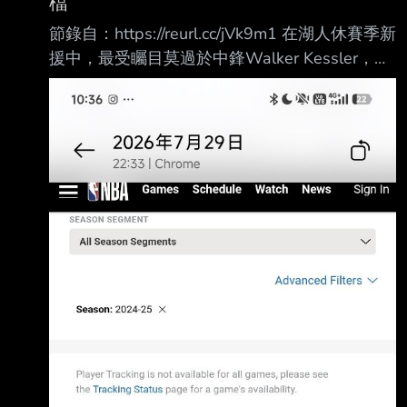
檔
（296 次對 262 次）。 而
節錄自：https://reurl.cc/jVk9m1 在湖人休賽季新
援中，最受矚目莫過於中鋒Walker Kessler，不
僅僅是因為他簽下4年、1.3億美元大約，湖人為
了搶下身為受限自由球員的他，不惜送出兩首
輪、兩首輪互換權，才讓爵士願意鬆手接受先簽
後換，過去NBA簽換案例，大多是簡單送出如次
輪等些許代價為手續費，幾乎未曾有過如同湖人
這樣被爵士總管Danny Ainge「勒索」情況，何
況湖人原先手上就僅剩3枚首輪籤可以操作，幾
乎是ALL IN，搶人執念可見一斑。 Kessler究竟
是何方神聖？攤開基礎