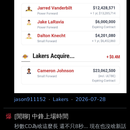
jason911152
·
Lakers
·
2026-07-28
爆
[閒聊] 中鋒上場時間
秒數CD為啥這麼長 還不只8秒.... 現在也沒啥新話