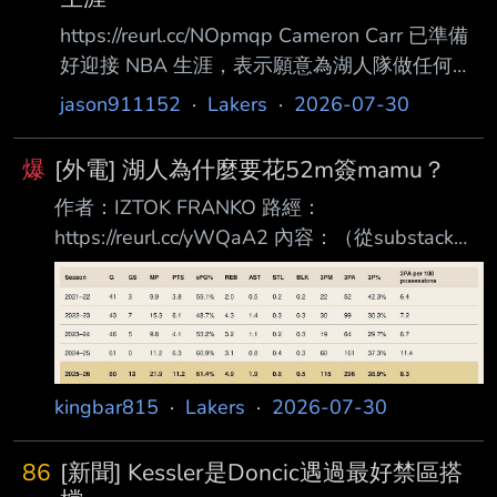
不知道為啥 沒有LBJ跟AR 但有DK 現在一樣沒有
https://reurl.cc/NOpmqp Cameron Carr 已準備
AR 很可惜 但有補上老詹 也有新同學的數據 但
好迎接 NBA 生涯，表示願意為湖人隊做任何球
出賽數太少的 基本就沒有在排名上 這邊主看無
隊需要的事 洛杉磯湖人隊在 2026 NBA 選秀會
jason911152
·
Lakers
·
2026-07-30
球外圍吸引力 因為這數字很不直觀 一樣放上別
選中了 Cameron Carr。而新秀適應計劃正協助
隊球員作為參考物
新秀們 為 NBA 生涯做好準備。 Tomer Azarly
爆
[外電] 湖人為什麼要花52m簽mamu？
拉斯維加斯 —— 在 2026 NBA 選秀會第 24 順
作者：IZTOK FRANKO 路經：
位，湖人隊選中了來自 Baylor 大學的 Cameron
https://reurl.cc/yWQaA2 內容：（從substack裡
Carr。這位身高六呎五吋的後衛，大三球季表現
面擷取的付費文章，由於文章很長。有興趣的可
十分亮眼，在 34 場比賽中平均 繳出 18.9 分
以下載app去看一 下作者寫的，分析得蠻全面
的。我就單純簡述，不附原文了） 1.從數據看：
一個高產的大個子射手 Mamu 上季多數時間擔任
兼具四、五號功能的小球中鋒，而非傳統大前
kingbar815
·
Lakers
·
2026-07-30
鋒，因此拿他與八 村壘相比並不完全貼切。作為
比較，但八村上場時間比他多了 176 分鐘，
86
[新聞] Kessler是Doncic遇過最好禁區搭
Mamu 的三分出 手次數仍比 Rui 多了 34 次