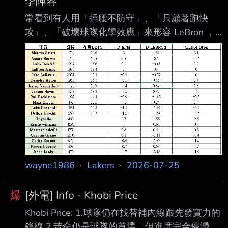
季陣容
常看到有人用「插腰不防守」、「只顧著跑快
攻」、「破壞球隊化學效應」來形容 LeBron ，
甚至把湖人防守不佳的責任歸到他身上，因此整
理了上賽季的防守進階數據，也順便分析 下季陣
容。 https://i.imgur.com/sJrjnnb.jpeg LeBron上賽
季： D-EPM：0 D-LEBRON：+0.4 Crafted
DPM：0 在湖人主要輪換中，他的 D-EPM與 D-
LEBRON都排名第4，Crafted DPM則並列第7，
整體大致 落在平均附近，並不是陣中明顯的防守
漏洞。 他現在確實不可能
wayne1986
·
Lakers
·
2026-07-25
爆
[外電] Info - Khobi Price
Khobi Price: 1.球隊仍在找替補內線跟先發實力的
鋒線 2.苦命仍是球隊的首選，但進度完全停滯 3.