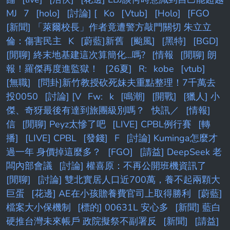
MJ
7
[holo]
[討論] [
Ko
[Vtub]
[Holo]
[FGO
[新聞] 「萊爾校長」作者竟遭警方敲門關切 朱立立
倫：傷害民主
K
[蔚藍]新舊
[颱風]
[黑特]
[BGD]
[閒聊] 終末地基建這次算簡化...嗎?
[情報
[閒聊] 朗
報！羅傑再度進監獄！
[26夏]
R:
kobe
[vtub]
[無職]
[問卦]新竹教授砍死妹夫重點整理！7千萬去
投0050
[討論] [V
Fw:
k
[鳴潮]
[開戰]
[獵人] 小
傑、奇犽最後有達到旅團級別嗎？
快訊／
[情報]
信
[閒聊] Peyz太慘了吧
[LIVE] CPBL例行賽
[轉
播]
[LIVE] CPBL
[發錢]
F
[討論] Kuminga怎麼才
過一年 身價掉這麼多？
[FGO]
[請益] DeepSeek 老
闆內部會議
[討論] 權喜原：不再公開班機資訊了
[閒聊]
[討論] 雙北實居人口近700萬，養不起兩顆大
巨蛋
[花邊] AE在小孩贍養費官司上取得勝利
[蔚藍]
檔案大小保機制
[標的] 00631L 安心多
[新聞] 藍白
硬推台灣未來帳戶 政院擬祭不副署反
[新聞]
[請益]