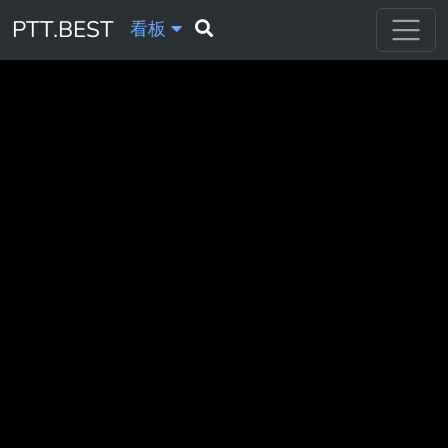
PTT.BEST
看板