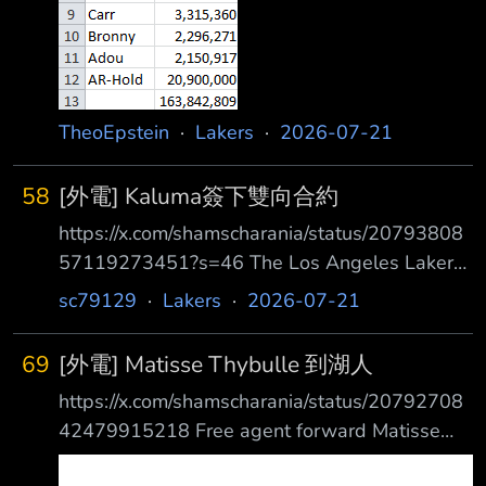
TheoEpstein
·
Lakers
·
2026-07-21
58
[外電] Kaluma簽下雙向合約
https://x.com/shamscharania/status/20793808
57119273451?s=46 The Los Angeles Lakers
are signing F Arthur Kaluma to a two-way
sc79129
·
Lakers
·
2026-07-21
NBA deal, Todd R amasar and Mike Simonetta
of Life Sports Agency tell ESPN. Kaluma, who
69
[外電] Matisse Thybulle 到湖人
spent 202 5-26 in Lakers G League program,
https://x.com/shamscharania/status/20792708
42479915218 Free agent forward Matisse
Thybulle has agreed on one-year, $3.3 million