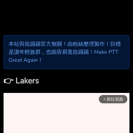
本站與批踢踢官方無關！由粉絲整理製作！目標
是讓年輕族群，也能容易逛批踢踢！Make PTT
Great Again！
👉
Lakers
前往頁面
arrow_forward_ios