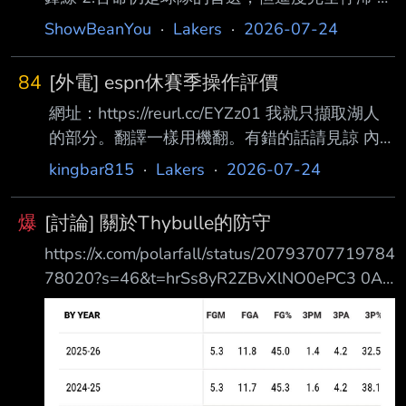
湖人應該要有Plan B，自由市場上還有Ochai
ShowBeanYou
·
Lakers
·
2026-07-24
Agbaji、Trendon Watford， 這兩人跟AR 77很
搭，但出任先發球員還有一段差距。 4.還是只能
84
[外電] espn休賽季操作評價
透過交易取得先發大前鋒，P.J. Washington確實
網址：https://reurl.cc/EYZz01 我就只擷取湖人
有傳言， 但他4年8,800萬全額保障讓湖人卻
的部分。翻譯一樣用機翻。有錯的話請見諒 內
步。 5.Khobi分析認為考量湖人想保留明年賽季
容： 評價：C+ 湖人隊可能是夏季最繁忙的球
的全額中產這一點，湖人交易對象非常有限，
kingbar815
·
Lakers
·
2026-07-24
隊。 但所有這些活動是讓他們變得更好，還是
Kyle Kuzma跟De'Andre
他們只是原 地執行？ 收進：Walker Kessler、
爆
[討論] 關於Thybulle的防守
Sandro Mamukelashvili、Quentin Grimes、
https://x.com/polarfall/status/20793707719784
Collin Sexton、Ke von Looney、Jaden Hardy、
78020?s=46&t=hrSs8yR2ZBvXlNO0ePC3 0A
Matisse Thybulle和Ziaire Williams。 離隊：
Thybulle notes for Lakers. 1. 雙腿多次受傷影響
LeBron James、R
了他的狀態，使他的定位與評價層級下滑。 2. 原
本他的問題是在面對對手假動作（fake actions）
時容易被影響，但受傷後，他變 得更專注於追求
STOCK（搶斷＋封阻數據）。 - 卡位能力下降