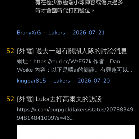
BronyXrG
·
Lakers
·
2026-07-21
52
[外電] 過去一週有關湖人隊的討論消息
網址：https://reurl.cc/WzE57k 作者：Dan
Woike 內容：以下是喂ai的簡譯。有興趣可以查
看原文 1. 湖人的重建還沒結束 目前管理層仍在
kingbar815
·
Lakers
·
2026-07-20
尋找： * 一名側翼（Wing） * 一名禁區長人
（Big Man） 2. 庫明加（Jonathan Kuminga）
52
[外電] Luka去打高爾夫的訪談
交易熱度降溫 文章提到： * 湖人仍然喜歡庫明
https://x.com/purpgoldlakers/status/20788349
加的天賦。 * 但雙方對合約金額有明顯落差。 *
94814841009?s=46
湖人不願意為了先簽後換（Sign-and-Trade）付
https://x.com/purpgoldlakers/status/20788430
出大量重要資產。 因此目前談判幾乎停滯。不
47958208954?s=46
過如果市場持續冷清，湖人未來仍有