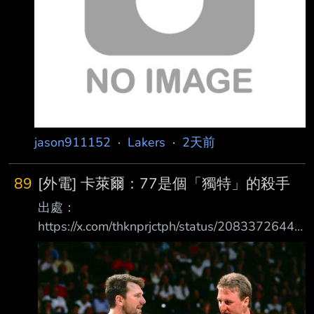
real
jason911152
·
Lakers
·
2天前
89
[外電] 卡萊爾：77是個「獨特」的殺手
出處：
https://x.com/thknprjctph/status/20833726449
59985670?s=46 內容：（內容是卡萊爾上嘴綠
頻道談77部分） 最獨特的「殺手」 「你在他身
邊配上合適的隊友，他就挑戰你所找到任何能擊
敗他的方法，因為他聰明得要 命，他知道書裡