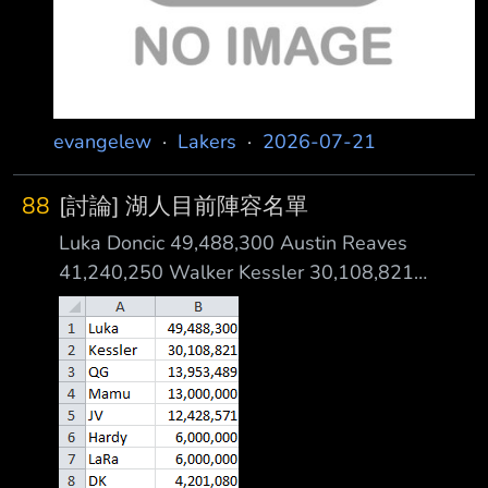
發揮多少 雙向只有三個名額、
evangelew
·
Lakers
·
2026-07-21
88
[討論] 湖人目前陣容名單
Luka Doncic 49,488,300 Austin Reaves
41,240,250 Walker Kessler 30,108,821
Quentin Grimes 13,953,488 Sandro
Mamukelashvili 13,000,000 Jarred Vanderbilt
12,428,571 Collin Sexton 9,366,000 Jaden
Hardy 6,000,000 Jake LaRavia 6,000,000
Dalton Knecht 4,201,080