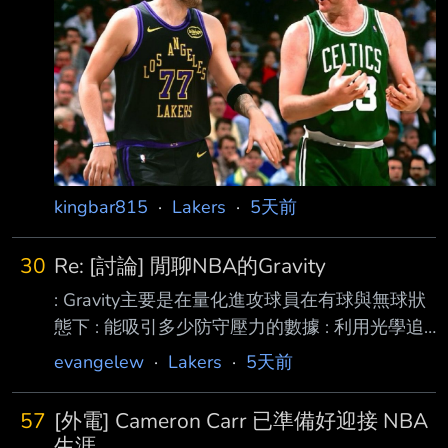
所有的招數，他知道如何獲勝。」 *與大鳥博德
比較 「盧卡有很多那種特質。他玩遊戲時很有
樂趣。他會嘴砲。他大膽放肆，那種種特質.... ..
作為競爭者，我把他放在喬丹和所有最偉大的傢
伙之列，像是拉塞爾。」 *別在他半場出手上下
注 「
kingbar815
·
Lakers
·
5天前
30
Re: [討論] 閒聊NBA的Gravity
: Gravity主要是在量化進攻球員在有球與無球狀
態下 : 能吸引多少防守壓力的數據 : 利用光學追
蹤系統去捕抓動作 : 去計算出球員該環境實際承
evangelew
·
Lakers
·
5天前
受的防守壓力 : 減去該環境下的聯盟平均值 : 得
出數值 : 來計算 : 該球員比預期多吸引了多少防
57
[外電] Cameron Carr 已準備好迎接 NBA
守注意力 : 目前NBA官網此數據列有250名球員 :
生涯