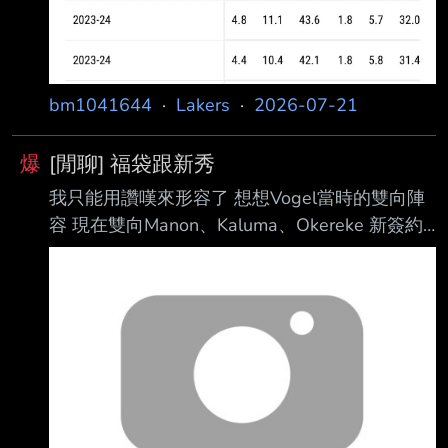
（box out） - 防守籃板（DREB）減少 - 保持對
手在自己身前
bm1041644
·
Lakers
·
2026-07-21
爆
[閒聊] 福袋跟新秀
我只能用讚嘆來形容了 想想Vogel當時的雙向陣
容 現在雙向Manon、Kaluma、Okereke 新簽約
的福袋 ZW、Thy 新人 Carr、阿杜 這七個都是
2、3號位或是3、4號位 其實湖人非常適合找像
是Thy這樣不健康的福袋 因為湖人的醫療團隊是
優秀的 不論是針對過去的AD或是上季包含聰明
哥等人的綠葉 其實都有實績 或許會有板友問說
那7R呢 7R就他們自己的話語權太大 搞到湖人醫
療團隊對於綠葉的照顧多於核心= = 雖然道奇團
隊在棒球是很重視農場跟養成 但在NBA制度上能