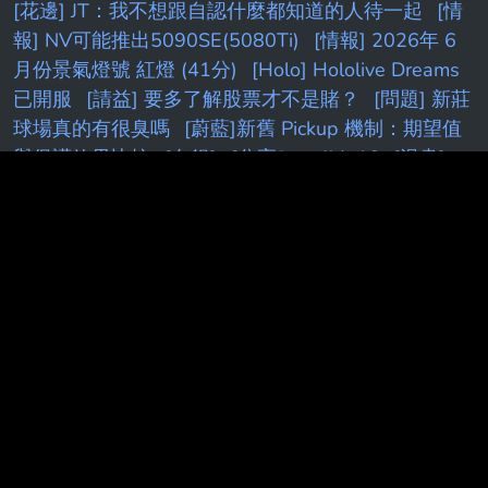
[花邊] JT：我不想跟自認什麼都知道的人待一起
[情
報] NV可能推出5090SE(5080Ti)
[情報] 2026年 6
月份景氣燈號 紅燈 (41分)
[Holo] Hololive Dreams
已開服
[請益] 要多了解股票才不是賭？
[問題] 新莊
球場真的有很臭嗎
[蔚藍]新舊 Pickup 機制：期望值
與保護效果比較
[白銀]
[分享］
［Vtub]
[漫畫]
[討論] [Vt
[內鬼]
[鐵道]
[閒聊
[新聞] 簡舒培要求
北市設索資平台 沈伯洋力挺：
[情報] AD追求四年
275M合約
[閒聊] 想要增貸卻被老媽擋住 被設定
PTT.BEST 批踢踢爆文 © 2026
本站與批踢踢官方無關！由粉絲整理製作！目標是讓年輕族群，也能
容易逛批踢踢！Make PTT Great Again！
Last updated post:
[Baseball] [分享] 今日張皓崴 連續14場比賽安打
Last updated at: 2026-08-07 05:18:26