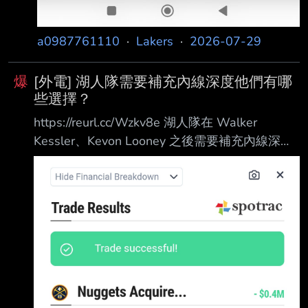
a0987761110
·
Lakers
·
2026-07-29
爆
[外電] 湖人隊需要補充內線深度他們有哪
些選擇？
https://reurl.cc/Wzkv8e 湖人隊在 Walker
Kessler、Kevon Looney 之後需要補充內線深
度。他們有哪些選擇？ Dan Woike Walker
Kessler 絕不是第一位發布這類影片的 NBA 球
員。這位洛杉磯湖人隊的新任中鋒 在健身房裡訓
練：舉重、冰水浴、敏捷訓練，以及用力灌籃。
但他或許是第一位搭配 Zach Bryan 鄉村民謠歌
曲，分享自己夏季訓練混剪影片的球員。
Kessler 的每個細節都很重要。他是湖人今年夏
天最大的豪賭，也是他們投入最多資源的 一