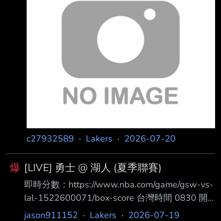
https://x.com/purpgoldlakers/status/20788505
97567045856?s=46 Luka Doncic on the new-
look Lakers roster (via Golf Channel):
Interviewe
c27932589
·
Lakers
·
2026-07-20
爆
[LIVE] 勇士 @ 湖人 (夏季聯賽)
即時分數：https://www.nba.com/game/gsw-vs-
lal-1522600071/box-score 台灣時間 0830 開
打 勇士隊先發 PG LJ Cryer SG Will Richard SF
jason911152
·
Lakers
·
2026-07-19