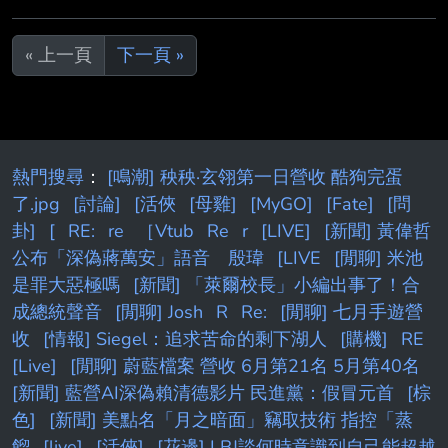
Yaxel Lendeborg PF Malevy Leons C Graham
Ike 湖人隊先發 PG William Hickey SG Chris
« 上一頁
下一頁 »
Manon SF Adou Thiero PF Cameron Carr C
Anton Watson --
熱門搜尋
：
[鳴潮] 秧秧·玄翎第一日營收 酷狗完蛋
了.jpg
[討論]
[活俠
[母雞]
[MyGO]
[Fate]
[問
卦]
[
RE:
re
［Vtub
Re
r
[LIVE]
[新聞] 黃偉哲
公布「深偽蔣萬安」語音 殷瑋
[LIVE
[閒聊] 米池
是罪大惡極嗎
[新聞] 「萊爾校長」小編出事了！合
成總統聲音
[閒聊] Josh
R
Re:
[閒聊] 七月手遊營
收
[情報] Siegel：追求苦命的剩下湖人
[購機]
RE
[Live]
[閒聊] 蔚藍檔案 營收 6月第21名 5月第40名
[新聞] 藍營AI深偽賴清德影片 民進黨：假冒元首
[棕
色]
[新聞] 美點名「月之暗面」竊取技術 指控「蒸
餾
[live]
[活俠]
[花邊] LBJ談何時意識到自己能超越