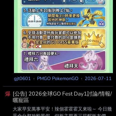
gjt0601
·
PMGO PokemonGO
·
2026-07-11
爆
[公告] 2026全球GO Fest Day1討論/情報/
曬寵區
大家早安萬事平安！辣個霍霍霍又來啦～ 今日幾
乎全台都放颱風假，但板主群再三提醒板友們若