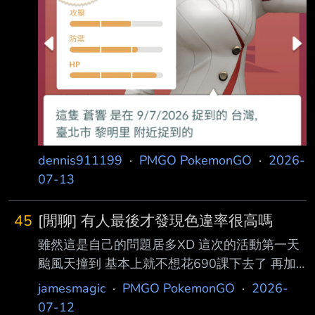
dennis911199
·
PMGO PokemonGO
·
2026-
07-13
45
[閒聊] 有人最後才發現色違率很高嗎
雖然這是自己的問題居多XD 這次的活動第一天
颱風天撞到 基本上就不想花690課下去了 再加
上以往就算有課金色違率也抓不到多少 再加上
jamesmagic
·
PMGO PokemonGO
·
2026-
如上篇所述這次種種不佳體驗 兩天都抓完9隻超
07-12