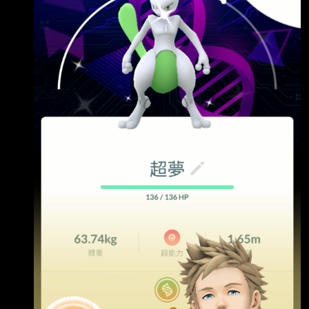
底下凡"推文者"就抽100位板友發100P」(同ID恕
不重覆發) 您可以推文集氣希望今天的成果相當
豐碩、訂下十週年後新的目標等等都行！ 本板繼
續重返人氣看板榮耀一樣得靠各位寶友們多多出
席見面會活動並多多回饋囉～～～ 再祝大家都能
順利收