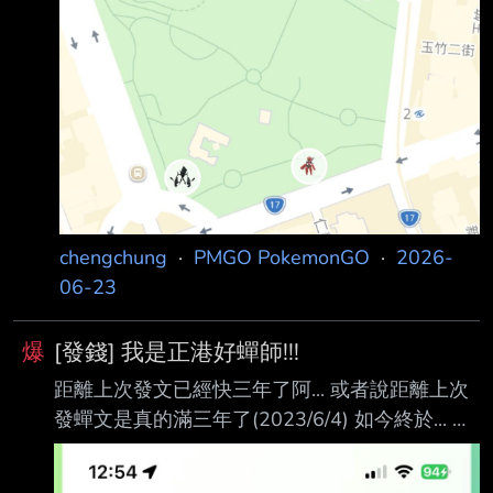
chengchung
·
PMGO PokemonGO
·
2026-
06-23
爆
[發錢] 我是正港好蟬師!!!
距離上次發文已經快三年了阿... 或者說距離上次
發蟬文是真的滿三年了(2023/6/4) 如今終於... 就
在不久前跨夜後把四隻一口氣衝到正港好夥伴後
https://imgur.com/g2g2aIY.jpg 總算達成正港好