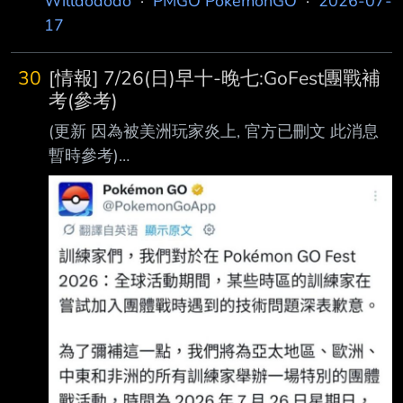
Willdododo
·
PMGO PokemonGO
·
2026-07-
17
30
[情報] 7/26(日)早十-晚七:GoFest團戰補
考(參考)
(更新 因為被美洲玩家炎上, 官方已刪文 此消息
暫時參考)
https://www.facebook.com/share/p/1CBM9q3i
wK/ https://i.mopix.cc/u83P99.jpg Pokemon GO
27 分鐘 뜊 Trainers, we apologize for the
technical issue that Trainers in certain time
zones experienced when attempting to join
Raid Battles