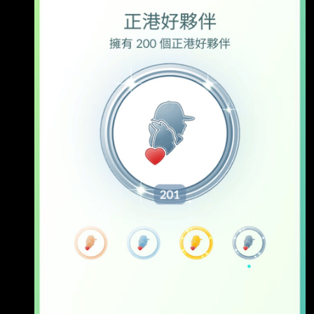
夥伴的白金成就啦!!!!!!! 總數是201是因為第一隻
正港好夥伴是系統開啟後莫名其妙練的利歐路 為
了足夠純正 https://imgur.com/guwfrV0.jpg 還是
練了滿滿200隻脫殼忍 時至今日 目前一共有205
隻脫殼忍 https://imgur.com/rRjDJV