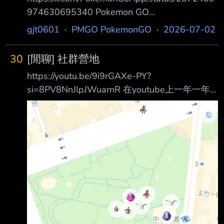
974630695340 Pokemon GO
@PokemonGoApp Play
gjt0601
·
PMGO PokemonGO
·
2026-07-02
#PokemonGOFest2026: Global anywhere from
July 11 and 12, including at @mlb ballparks!
30
[閒聊] 社群營地
To celebrate GO Fest and the collaboration
https://youtu.be/9i9rGAXe-PY?
with MLB, gear up with an MLB-branded T-sh
si=8PV8NnJlpJWuarnR 在youtube上一年一年
後終於推出了，只是不知道這些道館會存在多久
像高雄中央公園 https://i.mopix.cc/fqvkWg.jpg
和屏東中山公園都多出了很多社群營地
https://i.mopix.cc/IbEc8f.jpg 但也有一些有舉辦
社區大使活動的地方沒有出現社群營地，沒出現
原因不知道和什麼有關 --