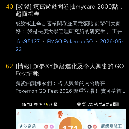
40
[發錢] 填寫遊戲問卷抽mycard 2000點，
超商禮券
感謝板主辛苦審核問卷並同意張貼 前輩們大家
好： 我是長庚大學管理研究所的研究生， 正在
進行線上遊戲的研究，這是一份與中央 大學合
lfes95127
·
PMGO PokemonGO
·
2026-05-
作研究的遊戲問卷。 只要是有玩線上遊戲的玩
23
家都歡迎填寫，填寫就送200P再抽超級豐富的
mycard虛寶，最高 2000點，中獎機率超級
62
[情報] 超夢XY超級進化及令人興奮的 GO
高！！ 問卷相關資訊如下： 問卷名稱：遊戲課
Fest情報
金機制對玩家心理感知與行為影響【第二波】
親愛的訓練家們： 令人興奮的內容將在
研究單位：中央大學資訊管理學系 指導教授：
Pokemon GO Fest 2026 隆重登場！ 寶可夢首
黃子菱教授 問卷連結：
度亮相 將在 Pokemon GO Fest 2026 期間於
https://www.surveycake.com/s/z23xk 本版專屬
Pokemon GO 中首度登場！ 如何讓超夢進行超
獎： 需留言「Don
級進化 好消息，訓練家們！你的超夢現在可以
進行超級進化了，包括已經捕捉到的個體。 超