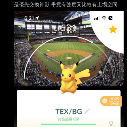
是優先交換神獸 畢竟有強度又比較有上場空間
成功換到4*也能脫離刷團戰地獄 不過最近把一些
實用的神獸都陸續弄到4*後，就沒有什麼優先的
對象好換，換也只是提升版 本，異色和背卡的疊
加 交換目標開始往其他蒐集向的寶可夢挑選 前
陣子和美國好友換到條子主場背卡的皮卡丘
https://i.imgur.com/mTe7YrE.jpeg 後來再換到巨
人主場背卡皮卡丘
https://i.imgur.com/FaPFipM.jpeg 之後還有機會
能換到我們Guardians的