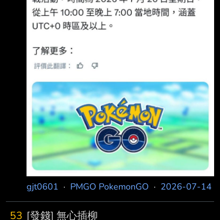
gjt0601
·
PMGO PokemonGO
·
2026-07-14
53
[發錢] 無心插柳