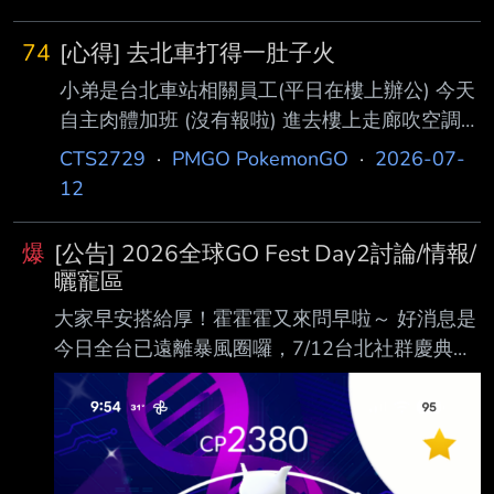
夢收工回家 體感上也沒有覺得色違率特別高 我
到今天傍晚最後一小時 想說都要結束了 就逛逛
74
[心得] 去北車打得一肚子火
抓抓 居然一直狂開色違圖鑑 最後一小時就抓了5
小弟是台北車站相關員工(平日在樓上辦公) 今天
隻沒抓過的色違 有人這兩天抓好抓滿 色違抓爆
自主肉體加班 (沒有報啦) 進去樓上走廊吹空調打
的嗎? 結束後滿滿的我到底錯過了什麼的惆悵感
團戰 約1點到...真的打到一肚子火 人多這點還沒
XD 而且還是連券都沒買的情況下 還是真的只是
CTS2729
·
PMGO PokemonGO
·
2026-07-
話說，畢竟每個玩家都有選擇活動地點的權利
最後幾小時突然調高機率? --
12
但是今天真的看到很多不誠實玩家( 機器人? ) 人
數一定是20人就直接倒數讀秒 ， 超級進化人數
爆
[公告] 2026全球GO Fest Day2討論/情報/
也顯示大於10 結果開打的時候場內只有12.13人
曬寵區
， 回大廳看還是18.19人 幾乎每一場盾都沒破
大家早安搭給厚！霍霍霍又來問早啦～ 好消息是
完，只要有任何一盾整個打起來就沒效率 (發明
今日全台已遠離暴風圈囉，7/12台北社群慶典活
這機制的人徹底惹火所有訓練家...) 一直退出重
動照常舉辦～全台見面會群起！ 加上本板昨天久
打... 每一場都13.14人打..
違的回到破百人氣啦，於是2026 GO Fest的第二
天早晨呢， 一樣鼓勵板友們踴躍分享您各地的蹲
點情報、曬寵、極致團戰注意事項等等。 「本文