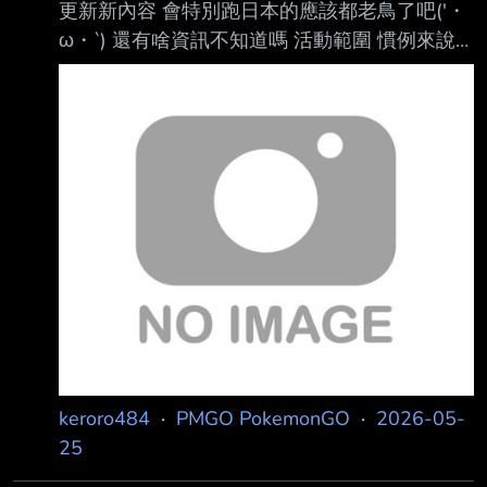
更新新內容 會特別跑日本的應該都老鳥了吧(′・
ω・`) 還有啥資訊不知道嗎 活動範圍 慣例來說
Tour、曠野S2 Cell會抓的嚴一點 Fest範圍則會
抓大一點讓大家爽爽
https://i.meee.com.tw/4M5m9s5.jpg 這是24仙
台 https://i.meee.com.tw/a5gIos5.png 25大阪
結果這次26東京抓超嚴QQ 東京向外最遠1.5公
里左右 https://i.meee.com.tw/wPEwCFC.png 以
神奈川近東京幾站來看 橋本、相模大野在範圍
內 但相模
keroro484
·
PMGO PokemonGO
·
2026-05-
25