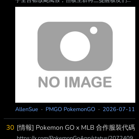
真的有外出收服超夢X等團戰， 請務必做好防颱
風險評估以及注意往返的安全囉:) 然後本板久違
的回到破百人氣啦，所以呢2026 GO Fest的第一
天早晨！ 不囉嗦持續鼓勵板友們踴躍分享您各地
的風雨情報、曬寵、極致團戰注意事項等等。
「本文底下凡"推文者"就抽100位板友發100P」
(同ID恕不重覆發) 您可以推文集氣希望巴威趕快
遠離台灣、災情別擴大、許願下半年目標等等都
行！ 讓本板重回PTT前二十大人氣看板就靠各位
寶友們的
AllenSue
·
PMGO PokemonGO
·
2026-07-11
30
[情報] Pokemon GO x MLB 合作服裝代碼
https://x.com/PokemonGoApp/status/2072409