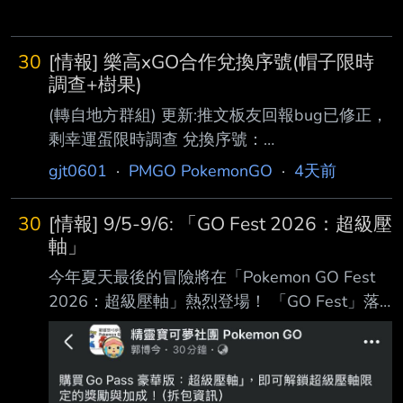
30
[情報] 樂高xGO合作兌換序號(帽子限時
調查+樹果)
(轉自地方群組) 更新:推文板友回報bug已修正，
剩幸運蛋限時調查 兌換序號：
LEGOXPOKEMONGOXCAP 免輸入懶人連結：
gjt0601
·
PMGO PokemonGO
·
4天前
https://reurl.cc/KEQkx9 領完帽子序號 任務才會
跑出 以下詳細（請照做） 關掉定位>開啟遊戲
30
[情報] 9/5-9/6: 「GO Fest 2026：超級壓
>GPS異常>開啟調查畫面>關閉遊戲>打開定位
軸」
(GPS)>再登入遊戲>任務 就會跑出來了。 →
今年夏天最後的冒險將在「Pokemon GO Fest
gjt0601: 如果未關gps進遊戲，只接到幸運蛋任
2026：超級壓軸」熱烈登場！ 「GO Fest」落
務的，一樣再用內文 08/04 → gjt0601: 的關
幕之際，還有最後一場精彩的全球活動在等著你
gps 法，可再接到帽子任務 08/04 → gjt
們！ 趕快在行事曆記下活動日期吧！ 親愛的訓
練家們： 「GO Fest」歡樂的時光還沒結束！
今年，全球訓練家們在冒險、發現新事物與歡慶