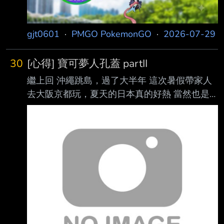
gjt0601
·
PMGO PokemonGO
·
2026-07-29
30
[心得] 寶可夢人孔蓋 partII
繼上回 沖繩跳島，過了大半年 這次暑假帶家人
去大阪京都玩，夏天的日本真的好熱 當然也是
要排一下人孔蓋行程
https://i.meee.com.tw/agKqQdo.jpg 這次最主要
的目標，就是任天堂博物館
https://i.meee.com.tw/hiu02Fk.jpg 真的是很推薦
大家有機會一定要去逛逛 這N年的任天堂真的是
很偉大(個人感覺) 許多遊戲都沒看過，但是看看
當時時代，真的是很多很有趣的想法 前幾天看
到的任天堂訪談，遊戲性真的是很重要 逛完
後，去附近的宇治站，把兩個人孔蓋收了 https