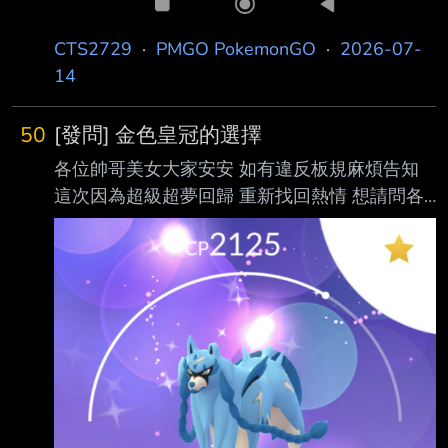
CTS2729
·
PMGO PokemonGO
·
2026-07-
14
50
[發問] 金色皇冠的選擇
各位帥哥美女大家安安 如有違反板規麻煩告知
這次因為超級超夢回歸 重新找回熱情 想請問各
位大大在金色皇冠 成為完美寶可夢會用哪個選
擇？ 目前我有兩個選項 一個是有背卡 有色違的
有進化的劍之蒼響 iv是11/11/11 另一個也是有
背卡 有色違 x y進化能量也都夠的超夢 這是跟朋
友交易來的8/15/12 感覺起來狗狗好像威力比較
夠？ 但本身自己是比較喜歡超夢這隻寶可夢 而
且我可以同時進化x跟y來切換？ 假如是大大們
會怎麼選擇？ -- 人生會遇到的謊言，你目前遇
到幾個呢?： 1.同學:我都沒唸啊，不知道為