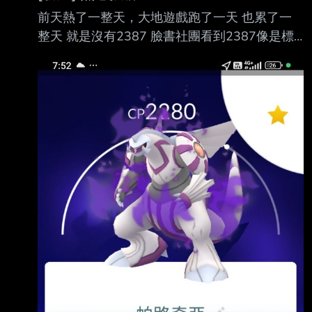
前天熱了一整天，大地遊戲跑了一天 也累了一
整天 就是沒有2387 臉書社團看到2387像是標
配一樣 還有人抓到了2隻 昨天例行性的執行每日
黃券 https://i.mopix.cc/wC0slY.jpg 然後就抓到
了這位仁兄... 有多的資源再讓牠長大吧 下班發
15位 跟我一樣 沒抓到2387的人（抽） --- 上述
提醒當您看完沒問題請按Ctrl+y可快速刪除整行
文字，並將之刪完 --- --