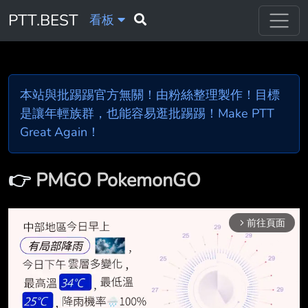
PTT.BEST
看板
本站與批踢踢官方無關！由粉絲整理製作！目標
是讓年輕族群，也能容易逛批踢踢！Make PTT
Great Again！
👉
PMGO PokemonGO
前往頁面
arrow_forward_ios