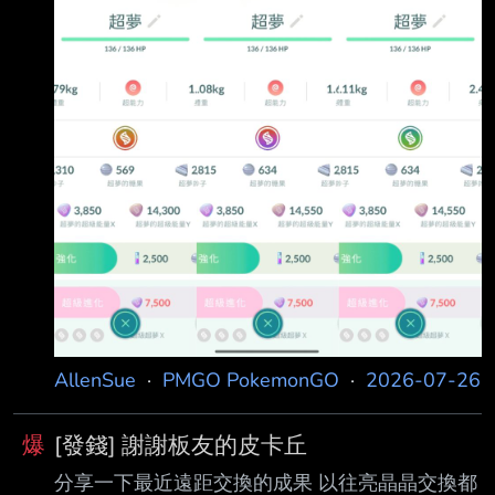
行！ 讓本板繼續重返人氣看板榮耀就靠我們大家
齊心照顧回鍋老友跟引領新朋友囉～～～ 最後也
提供幾張群組中
AllenSue
·
PMGO PokemonGO
·
2026-07-26
爆
[發錢] 謝謝板友的皮卡丘
分享一下最近遠距交換的成果 以往亮晶晶交換都