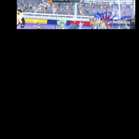
gjt0601
·
PMGO PokemonGO
·
2026-04-29
50
[發錢] 填問卷送P幣，再抽超商禮券
100*45
感謝板主辛苦審核問卷並同意張貼 前輩們大家