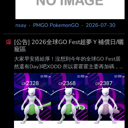
nsay
·
PMGO PokemonGO
·
2026-07-30
爆
[公告] 2026全球GO Fest超夢Ｙ補償日/曬
寵區
大家早安搭給厚！沒想到今年的全球GO Fest居
然還有Day3吧XDDD 所以霍霍霍主委再加碼，持
續帶動本板人氣upup～～ 回到主軸，今日全台
各地都有不少場大使見面會，趁好天氣大家有空
務必多蒞臨捧場哦！ 一樣鼓勵板友們踴躍分享您
各地的蹲點情報、曬寵、極致團戰注意事項等
等。 「本文將發給前122位"推文"的板友各
100P」(同ID恕不重覆發) 您可以推文集氣希望今
天的成果依然豐碩、訂下嶄新的抓寶目標等等都