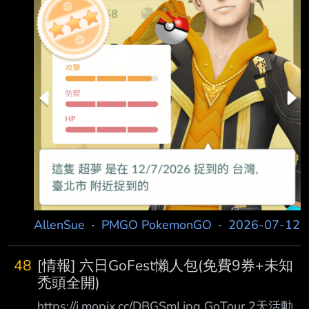
AllenSue
·
PMGO PokemonGO
·
2026-07-12
48
[情報] 六日GoFest懶人包(免費9券+未知
禿頭全開)
https://i.mopix.cc/DBGSmI.jpg GoTour 2天活動