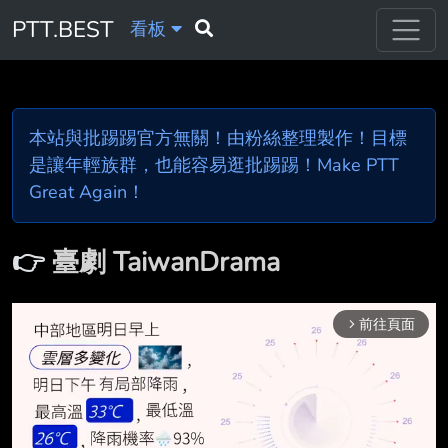
PTT.BEST
看板
本站與批踢踢官方無關！由粉絲整理製作！目標
是讓年輕族群，也能容易逛批踢踢！Make PTT
Great Again！
👉
臺劇 TaiwanDrama
前往頁面
arrow_forward_ios