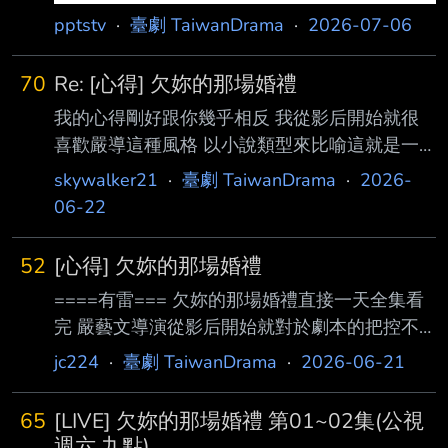
pptstv
·
臺劇 TaiwanDrama
·
2026-07-06
70
Re: [心得] 欠妳的那場婚禮
我的心得剛好跟你幾乎相反 我從影后開始就很
喜歡嚴導這種風格 以小說類型來比喻這就是一
種「日常」生活風 沒有明確主題，沒啥開始也
skywalker21
·
臺劇 TaiwanDrama
·
2026-
沒有結束 就像你我的人生一樣 你覺得你的人生
06-22
有什麼明確主題或方向或答案嗎？ 人活著，持
續堅持的活著 就是因為生活中一點瑣事小事還
52
[心得] 欠妳的那場婚禮
是打動著你 讓你對生命還有感動 不需要故事主
====有雷=== 欠妳的那場婚禮直接一天全集看
軸，就是日常的生活 你喜歡的人或事或物或記
完 嚴藝文導演從影后開始就對於劇本的把控不
憶或回憶 甚至是早起的一杯咖啡或是無聊的河
是很好 影后就缺少了主軸 你不確定到底是史艾
邊散步 嚴導描繪的是人的生活 有精彩的有懊悔
jc224
·
臺劇 TaiwanDrama
·
2026-06-21
瑪成長記 還是薛亞之跟周凡的友情 回到欠你的
的有錯過的有奮起的當然也有迷惘的 我非常愛
婚禮上面同樣的問題又發生 你要講馬子狗樂
嚴導的這種「人」的煙火氣 也許是一個眼神一
65
[LIVE] 欠妳的那場婚禮 第01~02集(公視
團？ 很紅然後？樂團整個設定很鬆散 又或者講
週六 九點)