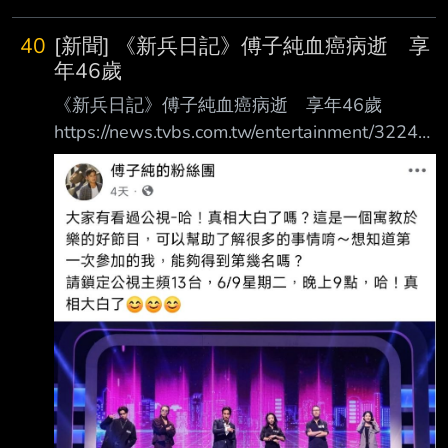
40
[新聞] 《新兵日記》傅子純血癌病逝 享
年46歲
《新兵日記》傅子純血癌病逝 享年46歲
https://news.tvbs.com.tw/entertainment/32243
78 本土劇小生傅子純演過多部八點檔，以《後
山日先照》、《新兵日記》走紅，在電影《血
觀音》難得獻出情慾演出。今（7）日傳出傅子
純病逝淡水馬偕醫院，享年46歲。 傅子純經紀
公司「鳳凰藝能」總經理趙善意受訪表示，傅子
純今在淡水家中失去心跳呼吸 ，當場送醫急
救，下午醫師宣布不治身亡，家屬悲痛萬分。據
悉傅子純前陣子經歷母親過 世，整個人有點消
瘦，但是並不知道自己生病，趙善意遺憾表示：
「