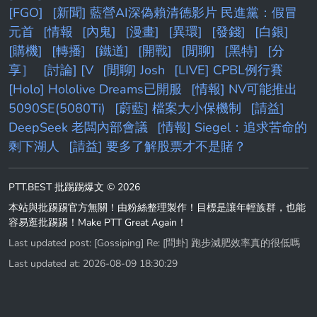
[FGO]
[新聞] 藍營AI深偽賴清德影片 民進黨：假冒
元首
[情報
[內鬼]
[漫畫]
[異環]
[發錢]
[白銀]
[購機]
[轉播]
[鐵道]
[開戰]
[閒聊]
[黑特]
[分
享］
[討論] [V
[閒聊] Josh
[LIVE] CPBL例行賽
[Holo] Hololive Dreams已開服
[情報] NV可能推出
5090SE(5080Ti)
[蔚藍] 檔案大小保機制
[請益]
DeepSeek 老闆內部會議
[情報] Siegel：追求苦命的
剩下湖人
[請益] 要多了解股票才不是賭？
PTT.BEST 批踢踢爆文 © 2026
本站與批踢踢官方無關！由粉絲整理製作！目標是讓年輕族群，也能
容易逛批踢踢！Make PTT Great Again！
Last updated post:
[Gossiping] Re: [問卦] 跑步減肥效率真的很低嗎
Last updated at: 2026-08-09 18:30:29