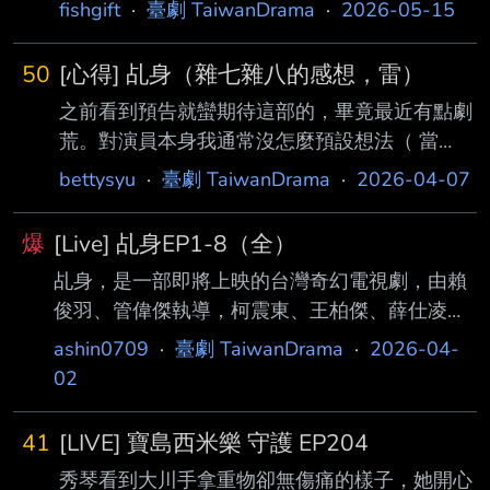
賢、周予天、羅宏正、石知田、孫沁岳、陳奕
fishgift
·
臺劇 TaiwanDrama
·
2026-05-15
集數 | 10集，每週播出兩集 播出時間 | 5/15 起
每週五 22：00 Netflix、愛奇藝 上架 5/16 起 每
50
[心得] 乩身（雜七雜八的感想，雷）
週六 09：00 中華電信MOD、Hami Video 上架
之前看到預告就蠻期待這部的，畢竟最近有點劇
5/24 起 每週日 23：00 三立都會台 大綱 | 《男
荒。對演員本身我通常沒怎麼預設想法（ 當
公館》以人性與慾望為主軸，小混混潘皓等人因
然，喜歡的演員會吸引我看片），但這部在播之
一次鑽石貪念而被追殺，陰錯陽差躲 進男公館
bettysyu
·
臺劇 TaiwanDrama
·
2026-04-07
前一、兩天剛好薛仕凌出現「閃兵無悔 意」的
想藏身，卻華麗轉身成為紅牌男公
新聞，害我看到他（剛好又是演負面角色）心中
爆
[Live] 乩身EP1-8（全）
都有一種：「嗯…你這個壞人…」 的感覺。 片子
乩身，是一部即將上映的台灣奇幻電視劇，由賴
原著是星子的小說，我沒看過。純就戲劇來說，
俊羽、管偉傑執導，柯震東、王柏傑、薛仕凌、
整部片的呈現和氛圍都有電影「康士 坦丁：驅
陳姸霏和楊銘威主演，故事講述三太子的乩身韓
魔神探」的既視感，包括主角自殺不成、反被神
ashin0709
·
臺劇 TaiwanDrama
·
2026-04-
杰被迫為其賣命，在人間處理棘手案件的經歷。
明救回成為驅魔殺鬼的打工人， 魔王於特定時
02
該劇原定於2023年在Netflix首播，之後延期，並
間條件藉人體降世、主角於神魔大戰後繼續替神
於2026年4月2日Netflix全球獨家上線，全季共
明降妖除魔等，連地獄的火 燒炙熱特效、主角
41
[LIVE] 寶島西米樂 守護 EP204
八集。 ----- Sent from JPTT on my iPhone --
入地
秀琴看到大川手拿重物卻無傷痛的樣子，她開心