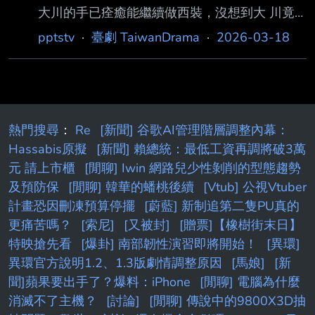
大川的手已痊癒能繼續做西裝，沒想到大 川竟
否認推託，讓秀琴起了疑心！於是秀琴決定要阿
pptstv
·
臺劇 TaiwanDrama
·
2026-03-18
南進行一項「祕密任務」…。 汪龍到寶島訂製西
裝，但東嫌西嫌的「奧客」模樣讓義成看不下
去！為了挑釁中和，汪龍 又會做出什麼過分的
事？ ▲【台視頻道】週一至週五 晚間8點
▲【緯來戲劇台】週一至週五 晚間5點至7點
熱門搜尋
：
Re
[新聞] 谷歌AI管理階層調整內幕：
▲【LINE TV】每週一至週五 晚間10點 全新集
Hassabis原擬
[新聞] 賴總統：最低工資再調將破3萬
數上架 ▲【台視官方頻道YT】週一至週五 中 午
元 請上市櫃
[閒聊] Iwin 網路兒少性剝削的型態趨勢
12點 全新集數上架 --
及預防保
[閒聊] 韓華的蟠桃後續
[Vtub] 公視Vtuber
計畫恐因刪凍預算停擺
[蔚藍] 新制追第二隻PU真的
更痛苦嗎？
[索尼]
[又被封]
[贈票]【橡樹街末日】
特映搶先看
[爆卦] 南部韌性演習即將開始！
[異環]
異環官方說明1.2、1.3版劇情調整原因
[馬娘]
[新
聞]蘋果要出手了？爆料：iPhone
[閒聊] 電腦為什麼
消滅不了主機？
[討論]
[閒聊] 傳說中的9800X3D抽