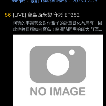
fishgift
·
臺劇 TaiwanDrama
·
2026-07-28
86
[LIVE] 寶島西米樂 守護 EP282
阿寶的事讓黃桑對付雅子的計畫皆化為烏有，因
此他將目標轉向寶島！歐洲訪問團的龐大 訂單
讓寶島的資金陷入困境，黃桑假意伸出援手要借
錢給寶島，中和會步入他所設下的陷 阱嗎？ 為
了追查瑞雄的仙人跳事件幕後指使者，彩鳳特地
約露露出來吃飯喝酒，她真的能從露露 這裡套
出實情嗎？ ▲【台視頻道】週一至週五 晚間8點
▲【LINE TV】每週一至週五 晚間10點 全新集
數上架 ▲【台視官方頻道YT】週一至週五 中 午
12點 全新集數上架 --