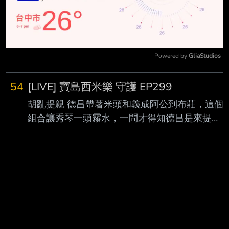
Powered by 
GliaStudios
Mute
54
[LIVE] 寶島西米樂 守護 EP299
胡亂提親 德昌帶著米頭和義成阿公到布莊，這個
組合讓秀琴一頭霧水，一問才得知德昌是來提
親！ 秀琴好意提醒德昌婚姻大事應由「長輩」出
面，沒想到德昌竟回「這兩位就是我的長輩啊
」，讓秀琴差點暈過去…。 面對德昌一本正經的
胡亂提親，秀琴要如何應對？美虹隨後趕來布
莊，要把異想天開的德 昌帶走，沒想到德昌抵死
不從！這場混亂又會如何發展？ ▲【台視頻道】
週一至週五 晚間8點 ▲【LINE TV】每週一至週五
晚間10點 全新集數上架 ▲【台視官方頻道YT】