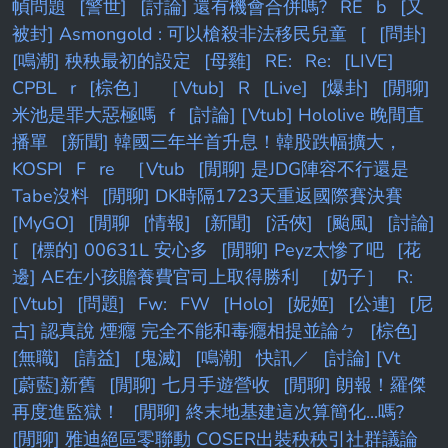
幀問題
[警世]
[討論] 還有機會合併嗎?
RE
b
[又
被封] Asmongold : 可以槍殺非法移民兒童
[
[問卦]
[鳴潮] 秧秧最初的設定
[母雞]
RE:
Re:
[LIVE]
CPBL
r
[棕色］
［Vtub]
R
[Live]
[爆卦]
[閒聊]
米池是罪大惡極嗎
f
[討論] [Vtub] Hololive 晚間直
播單
[新聞] 韓國三年半首升息！韓股跌幅擴大，
KOSPI
F
re
［Vtub
[閒聊] 是JDG陣容不行還是
Tabe沒料
[閒聊] DK時隔1723天重返國際賽決賽
[MyGO]
[閒聊
[情報]
[新聞]
[活俠]
[颱風]
[討論]
[
[標的] 00631L 安心多
[閒聊] Peyz太慘了吧
[花
邊] AE在小孩贍養費官司上取得勝利
［奶子］
R:
[Vtub]
[問題]
Fw:
FW
[Holo]
[妮姬]
[公連]
[尼
古] 認真說 煙癮 完全不能和毒癮相提並論ㄅ
[棕色]
[無職]
[請益]
[鬼滅]
[鳴潮]
快訊／
[討論] [Vt
[蔚藍]新舊
[閒聊] 七月手遊營收
[閒聊] 朗報！羅傑
再度進監獄！
[閒聊] 終末地基建這次算簡化...嗎?
[閒聊] 雅迪絕區零聯動 COSER出裝秧秧引社群議論