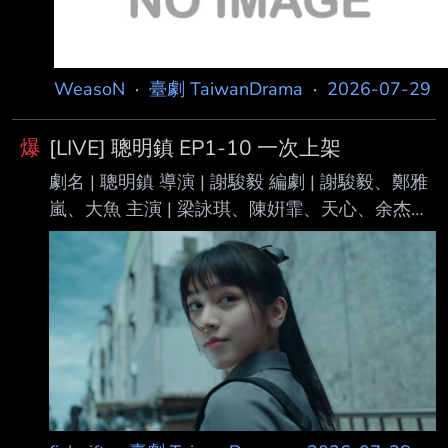
WeasoN
·
臺劇 TaiwanDrama
·
2026-07-29
爆
[LIVE] 聰明鎮 EP1-10 一次上架
劇名 | 聰明鎮 導演 | 謝駿毅 編劇 | 謝駿毅、鄭雅
嵐、大魚 主演 | 梁詠琪、陳姸霏、天心、余杰
恩、鄭煒齡、許曦文、劉修甫、潘綱大、宋柏緯
集數 | 10集，一次上架 播出時間 | 7/28 Netflix
一次上架 大綱 | 在規則嚴格、鼓勵菁英化的學園
小鎮中，一株悄然生長的血玉樹結出猩紅果實。
傳說中， 這些果實會由黑衣少年遞給「真正需
要」的人。當果實喚醒人們壓抑的渴望，封印的
情緒 也悄然失控，小鎮因此走向無法回頭的崩解
之路。 預告 | 正式預告 https://youtu.be/kla_gOP