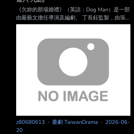
陳立璇跟周可傑的愛情故事？ 如果要講他們的
《欠妳的那場婚禮》（英語：Dog Man）是一部
故事，結果高中階段直接全部用閃回 還是要說
由嚴藝文擔任導演及編劇、 丁長鈺監製，由張
的是周可傑曾經顛峰後失落主唱重新站起來？
孝全、蘇慧倫、朱軒洋、謝盈萱、姚淳耀、黃迪
但你要一直等到第八集、第九集周可傑變貼心幫
揚、王渝萱、 蒲禾菲、裴子齊主演的愛情輕喜
忙補冰箱 終於認分去當演唱會樂手? 這樣的成長
劇。2026年6月20日於公視頻道和Netflix平台播
幅度很考驗觀眾的耐心吧 簡單來說等
出。
==================================
播出時間
==================================
公視主頻：、2026年06月21日01：40 2026年
06月27日12：30 、2026年06月21日02：31
2026年0
z80680613
·
臺劇 TaiwanDrama
·
2026-06-
20