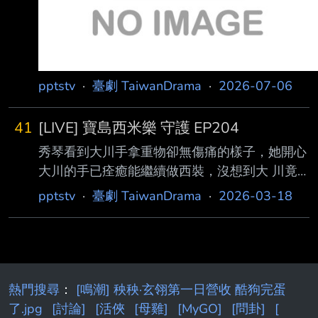
pptstv
·
臺劇 TaiwanDrama
·
2026-07-06
41
[LIVE] 寶島西米樂 守護 EP204
秀琴看到大川手拿重物卻無傷痛的樣子，她開心
大川的手已痊癒能繼續做西裝，沒想到大 川竟
否認推託，讓秀琴起了疑心！於是秀琴決定要阿
pptstv
·
臺劇 TaiwanDrama
·
2026-03-18
南進行一項「祕密任務」…。 汪龍到寶島訂製西
裝，但東嫌西嫌的「奧客」模樣讓義成看不下
去！為了挑釁中和，汪龍 又會做出什麼過分的
事？ ▲【台視頻道】週一至週五 晚間8點
▲【緯來戲劇台】週一至週五 晚間5點至7點
熱門搜尋
：
[鳴潮] 秧秧·玄翎第一日營收 酷狗完蛋
▲【LINE TV】每週一至週五 晚間10點 全新集
了.jpg
[討論]
[活俠
[母雞]
[MyGO]
[問卦]
[