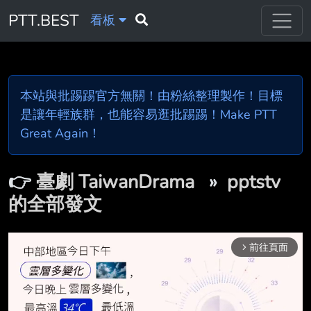
PTT.BEST
看板
本站與批踢踢官方無關！由粉絲整理製作！目標
是讓年輕族群，也能容易逛批踢踢！Make PTT
Great Again！
👉
臺劇 TaiwanDrama
»
pptstv
的全部發文
前往頁面
arrow_forward_ios