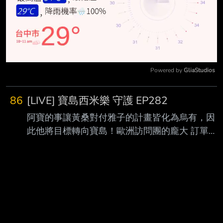
Powered by 
GliaStudios
Mute
86
[LIVE] 寶島西米樂 守護 EP282
阿寶的事讓黃桑對付雅子的計畫皆化為烏有，因
此他將目標轉向寶島！歐洲訪問團的龐大 訂單讓
寶島的資金陷入困境，黃桑假意伸出援手要借錢
給寶島，中和會步入他所設下的陷 阱嗎？ 為了追
查瑞雄的仙人跳事件幕後指使者，彩鳳特地約露
露出來吃飯喝酒，她真的能從露露 這裡套出實情
嗎？ ▲【台視頻道】週一至週五 晚間8點
▲【LINE TV】每週一至週五 晚間10點 全新集數