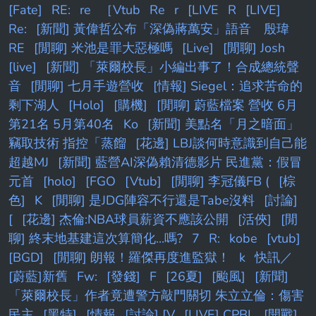
數上架 ▲【台視官方頻道YT】週一至週五 中 午
[Fate]
RE:
re
［Vtub
Re
r
[LIVE
R
[LIVE]
12點 全新集數上架 --
Re:
[新聞] 黃偉哲公布「深偽蔣萬安」語音 殷瑋
RE
[閒聊] 米池是罪大惡極嗎
[Live]
[閒聊] Josh
[live]
[新聞] 「萊爾校長」小編出事了！合成總統聲
音
[閒聊] 七月手遊營收
[情報] Siegel：追求苦命的
剩下湖人
[Holo]
[購機]
[閒聊] 蔚藍檔案 營收 6月
第21名 5月第40名
Ko
[新聞] 美點名「月之暗面」
竊取技術 指控「蒸餾
[花邊] LBJ談何時意識到自己能
超越MJ
[新聞] 藍營AI深偽賴清德影片 民進黨：假冒
元首
[holo]
[FGO
[Vtub]
[閒聊] 李冠儀FB (
[棕
色]
K
[閒聊] 是JDG陣容不行還是Tabe沒料
[討論]
[
[花邊] 杰倫:NBA球員薪資不應該公開
[活俠]
[閒
聊] 終末地基建這次算簡化...嗎?
7
R:
kobe
[vtub]
[BGD]
[閒聊] 朗報！羅傑再度進監獄！
k
快訊／
[蔚藍]新舊
Fw:
[發錢]
F
[26夏]
[颱風]
[新聞]
「萊爾校長」作者竟遭警方敲門關切 朱立立倫：傷害
民主
[黑特]
[情報
[討論] [V
[LIVE] CPBL
[開戰]