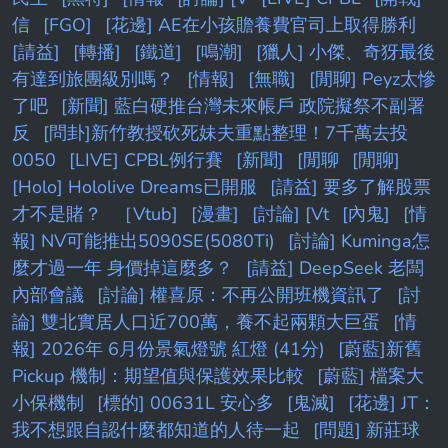
信
[FGO]
[花邊] AE在小孩贍養費官司上取得勝利
[請益]
[轉播]
[鐵道]
[鳴潮]
[獵人] 小傑、奇犽最後
有達到旅團級別嗎？
[情報]
[無職]
[閒聊] Peyz太慘
了吧
[新聞] 藍白硬推台灣未來帳戶 政院擬祭不副署
反
[問卦]新竹教授砍死妹夫重點整理！7千萬去投
0050
[LIVE] CPBL例行賽
[新聞]
[閒聊
[閒聊]
[Holo] Hololive Dreams已開服
[請益] 要多了解股票
才不是賭？
［Vtub]
[漫畫]
[討論] [Vt
[內鬼]
[情
報] NV可能推出5090SE(5080Ti)
[討論] Kuminga怎
麼才過一年 身價掉這麼多？
[請益] DeepSeek 老闆
內部會議
[討論] 權喜原：不再公開班機資訊了
[討
論] 雙北實居人口近700萬，養不起兩顆大巨蛋
[情
報] 2026年 6月份景氣燈號 紅燈 (41分)
[蔚藍]新舊
Pickup 機制：期望值與保護效果比較
[蔚藍] 檔案大
小保機制
[標的] 00631L 安心多
[鬼滅]
[花邊] JT：
我不想跟自認什麼都知道的人待一起
[問題] 新莊球