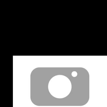
上架 ▲【台視官方頻道YT】週一至週五 中 午12
點 全新集數上架 --