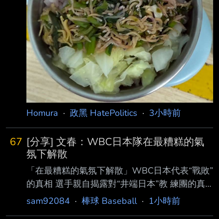
級幼兒園 你各位青鳥不要不長眼隨便亂檢舉蛤 -
- https:
Homura
·
政黑 HatePolitics
·
3小時前
67
[分享] 文春：WBC日本隊在最糟糕的氣
氛下解散
「在最糟糕的氣氛下解散」WBC日本代表“戰敗”
的真相 選手親自揭露對“井端日本”教 練團的真
實評價：「與選手保持良好距離感的教練
sam92084
·
棒球 Baseball
·
1小時前
是……」 https://reurl.cc/Xx5ej0 在今年3月舉行的