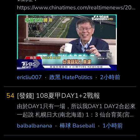
https://www.chinatimes.com/realtimenews/202
20914002061-263101 2.來源︰ 中時新聞網
3.完整轉錄標題 怕他被騙才阻購疫苗？柯嗆陳時
中：什麼時候變善心人士？ 4.完整轉錄內容︰
11:19 2022/09/14 中時 游念育 民進黨台北市長
參選人陳時中卸任指揮官投入選戰，疫苗採購也
成為話題，陳時中接受專訪 時提到，台北市長
柯文哲曾說有人要賣疫苗給他，那個廠商也有來
找過指揮中心，其實那都 是假的；意指阻擋柯
ericliu007
·
政黑 HatePolitics
·
2小時前
買疫苗是怕他被騙。對此，柯文
54
[發錢] 108夏甲DAY1+2戰報
由於DAY1只有一場，所以我DAY1 DAY2合起來
一起說 札幌日大(南北海道) 1：3 仙台育英(宮
城) 仙台育英整場大概只出七成力就拿下札幌日
balbalbanana
·
棒球 Baseball
·
1小時前
大，至於為何會這麼說，其實整場仙台育英發
生了九次BB，整體跟地方大會的狀態略有差