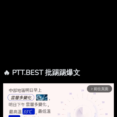
🔥 PTT.BEST 批踢踢爆文
前往頁面
arrow_forward_ios