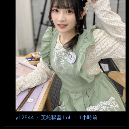
https://pbs.twimg.com/media/G7fNb6Pa8AA64
C7.jp
y12544
·
英雄聯盟 LoL
·
1小時前