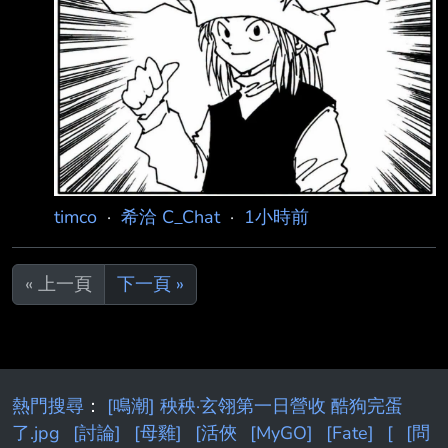
timco
·
希洽 C_Chat
·
1小時前
« 上一頁
下一頁 »
熱門搜尋
：
[鳴潮] 秧秧·玄翎第一日營收 酷狗完蛋
了.jpg
[討論]
[母雞]
[活俠
[MyGO]
[Fate]
[
[問