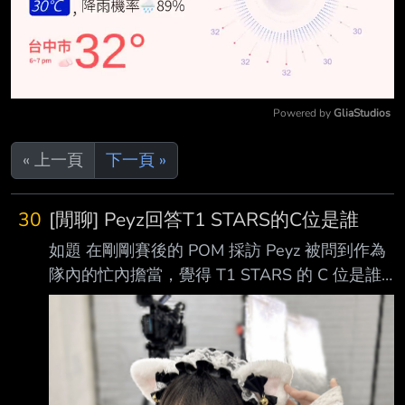
Powered by 
GliaStudios
Mute
« 上一頁
下一頁 »
30
[閒聊] Peyz回答T1 STARS的C位是誰
如題 在剛剛賽後的 POM 採訪 Peyz 被問到作為
隊內的忙內擔當，覺得 T1 STARS 的 C 位是誰
他的回答是 「這問題很難回答。我們是職業選
手，所以還是專注在比賽上吧。」 --
https://i.imgur.com/ROoMKD3.jpeg
https://pbs.twimg.com/media/G5oohjna0AAEU
UD.jpg https://i.imgur.com/f940BRg.jpeg