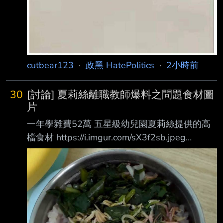
cutbear123
·
政黑 HatePolitics
·
2小時前
30
[討論] 夏莉絲離職教師爆料之問題食材圖
片
一年學雜費52萬 五星級幼兒園夏莉絲提供的高
檔食材 https://i.imgur.com/sX3f2sb.jpeg
https://i.imgur.com/2Z6bBs2.jpeg 離職老師對話
紀錄 https://i.imgur.com/9woLHx7.jpeg 因為教
過蔣萬安的兒子，所以跟市府的關係很好，對內
也都這樣恐嚇老師。 不愧是有我們萬安市長親
筆感謝函認證
https://i.imgur.com/NTEd6TA.jpeg 優質的五星