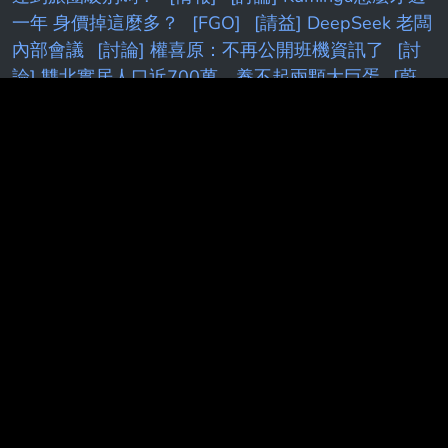
一年 身價掉這麼多？
[FGO]
[請益] DeepSeek 老闆
內部會議
[討論] 權喜原：不再公開班機資訊了
[討
論] 雙北實居人口近700萬，養不起兩顆大巨蛋
[蔚
藍] 檔案大小保機制
[標的] 00631L 安心多
[新聞]
藍白硬推台灣未來帳戶 政院擬祭不副署反
[問卦]新
竹教授砍死妹夫重點整理！7千萬去投0050
[LIVE]
CPBL例行賽
[新聞]
k
F
[花邊] JT：我不想跟自認
什麼都知道的人待一起
[情報] NV可能推出
5090SE(5080Ti)
[閒聊]
[花邊] AE在小孩贍養費官
司上取得勝利
[情報] 2026年 6月份景氣燈號 紅燈
(41分)
[Holo] Hololive Dreams已開服
[請益] 要多
了解股票才不是賭？
[問題] 新莊球場真的有很臭嗎
[蔚藍]新舊 Pickup 機制：期望值與保護效果比較
[白
銀]
[閒聊] Peyz太慘了吧
[分享］
［Vtub]
[漫畫]
[討論] [Vt
[內鬼]
[鐵道]
[閒聊
[新聞] 簡舒培要求
北市設索資平台 沈伯洋力挺：
[情報] AD追求四年