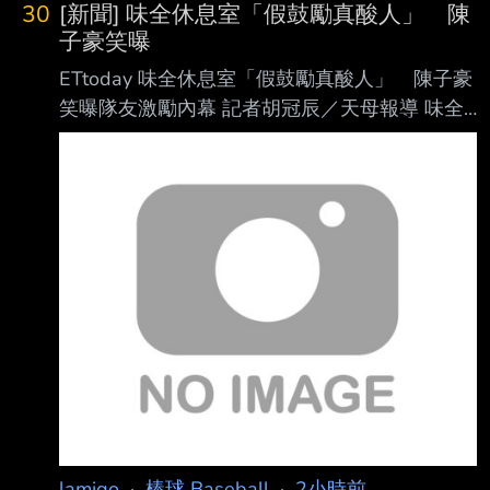
30
[新聞] 味全休息室「假鼓勵真酸人」 陳
別，但能很明顯感覺到對面對手確實實力有所
子豪笑曝
差距，就在這樣的狀況下，札幌日大也是很難做
ETtoday 味全休息室「假鼓勵真酸人」 陳子豪
出適當攻勢，尤其是第八第九局各兩次的 BB，
笑曝隊友激勵內幕 記者胡冠辰／天母報導 味全
札幌日大還是沒法得到任何分數，只能說輸的不
重砲陳子豪近期逐漸找回長打火力，5日面對統
冤 ------ 東筑(福岡) 1：5 神村学園(鹿児島) 神
一獅再度以第9棒身分開轟，一週內兩 度從打線
村超級有餘裕的不上王牌，先用他們的二號先發
最末端炸裂；他在6日賽前受訪時表示，最近最
松永遥斗
大的差別除了運氣比較好，更重 要的是重新掌
握與投手對決的節奏，讓原本經常落在界外的紮
實擊球，開始能夠留在場內 。 陳子豪昨役3打數
敲出1支安打，3局下轟出右外野陽春全壘打，替
味全龍先馳得點， 最終龍隊以3比0完封統一
獅。 截至5日，陳子豪本季出賽67場，212打數
敲出39支安打，貢獻3轟
lamigo
·
棒球 Baseball
·
2小時前