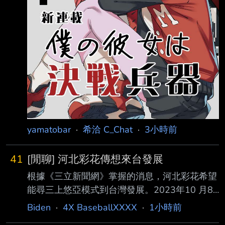
yamatobar
·
希洽 C_Chat
·
3小時前
41
[閒聊] 河北彩花傳想來台發展
根據《三立新聞網》掌握的消息，河北彩花希望
能尋三上悠亞模式到台灣發展。2023年10 月8
日三上悠亞受邀到味全龍開球，還登上應援舞台
Biden
·
4X BaseballXXXX
·
1小時前
體驗「一日小龍女」，當時三上悠亞 冒雨應援