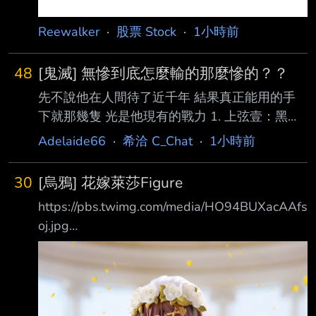
Reewalker
·
股票 Stock
·
1小時前
48
[鬼滅] 無慘到底怎麼輸的那麼慘的？？
先不說他在人間待了近千年 結果真正能用的手
下就那幾隻 光是他現有的戰力 1. 上弦壹：黑死
牟 唯一能使用月之呼吸的鬼 擁有看穿生物肌肉
Adelaide66
·
希洽 C_Chat
·
1小時前
流動的「通透世界」 2. 童磨 他的冰吸入肺部會
導致肺部壞死 是呼吸法的剋星 3.上弦參：猗窩
30
[烏鴉] 花嫁萊莎Figure
座 武鬥派高手 血鬼術「術式展開」能精準感知
https://pbs.twimg.com/media/HO94BUXacAAfs
敵人 4.上弦肆：鳴女 能自由操縱無限城 隨意改
oj.jpg
變房間結構 傳送人員 能製造偵查眼球全方位偵
https://pbs.twimg.com/media/HO94DS9bMAE
查 反觀鬼殺隊這邊 要情報沒情報 即使不算無慘
AfIM.jpg ゲーム『ライザのアトリエ３ ～終わ
上弦前三位 不只戰力高出一大截 而且只要不要
りの錬金術士と秘密の鍵～』から、ライザがな
被斬首就不會死 認真打團戰 一定能團滅鬼殺隊
んと ウェディングドレス姿でフィギュア
全員 結果