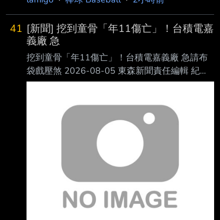
41
[新聞] 挖到童骨「年11傷亡」！台積電嘉
義廠 急
挖到童骨「年11傷亡」！台積電嘉義廠 急請布
袋戲壓煞 2026-08-05 東森新聞責任編輯 紀心
賢 台積電嘉義廠施工期間，工安事故頻傳。
（資料圖／東森新聞） 台積電位於嘉義科學園
區的先進封裝廠，在施工期間因為工安事故頻
傳，至今已累計造成 2人死亡、5人重傷、4人輕
傷，加上工地過去曾挖掘出史前人骨遺骸，外界
因此出現不少 民俗傳聞。適逢關聖帝君聖誕，
廠區於6日下午1時邀請布袋戲團進場演出，祈求
施工平安 順利。對此，民俗專家廖大乙表示，
工地搭棚演戲除了替神明祝壽，也有安撫地方無
形眾 生的民俗意涵。 曾挖出45