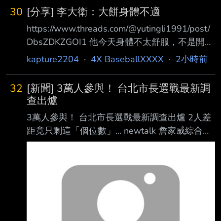
相當敬業，但前AV女優的身分還是掀起不少討
30
[分享] 李大衛：大餅身體不適
論。以河北彩花目前的身分，要以 啦啦隊身分
https://www.threads.com/@yutingli1991/post/
登上中職應援舞台，難度相當高。 --
DbsZDKZGOI1 他今天身體不太舒服，不是開玩
笑地那種，祝福他快點好起來！ 怕 總之不要是
kapture2204
·
4X BaseballXXXX
·
2小時前
心臟 千萬拜託 --
32
[新聞] 3萬人參與！ 台北市長選戰最新調
查出爐
3萬人參與！ 台北市長選戰最新調查出爐 2人差
距竟只剩這「個位數」... newtalk 詹家威綜合報
導 https://newtalk.tw/news/view/2026-08-
06/1051689 隨著年底九合一選舉日益逼近，台
北市長選情也逐漸升溫。國民黨已確定由現任市
長蔣萬 安爭取連任；民進黨方面，則徵召不分
區立委沈伯洋出戰。根據今（6）日公布的最新
調 查結果，兩位候選人差距竟只到「個位