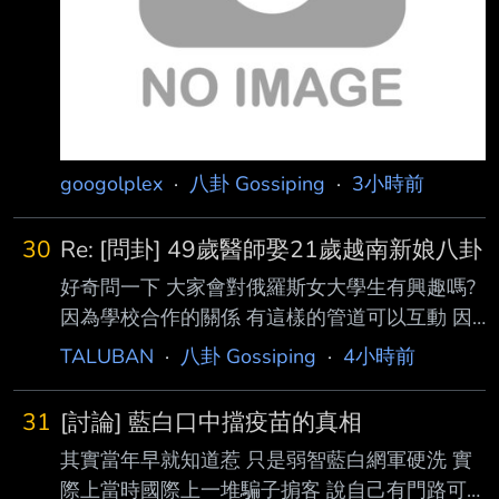
數」。 根據《壹蘋新聞網》所進行調查，並以
「蔣萬安與沈伯洋都積極爭取聲量，你支持誰當
台 北市長？」為題，進行網路投
googolplex
·
八卦 Gossiping
·
3小時前
30
Re: [問卦] 49歲醫師娶21歲越南新娘八卦
好奇問一下 大家會對俄羅斯女大學生有興趣嗎?
因為學校合作的關係 有這樣的管道可以互動 因
為俄烏戰爭還有俄羅斯的經濟問題 其實有不少
TALUBAN
·
八卦 Gossiping
·
4小時前
莫斯科附近的女大學生想要嫁出國 但是他們也
很怕被騙 問一下鄉民 未婚的人 會想娶俄羅斯或
31
[討論] 藍白口中擋疫苗的真相
烏克蘭的女孩嗎 -- 這個可能要詢問對方的法律
其實當年早就知道惹 只是弱智藍白網軍硬洗 實
規定 另外也很不想變成類似買賣婚姻 所以男方
際上當時國際上一堆騙子掮客 說自己有門路可
可能要有一點點英文交談能力 雙方先視訊 另外