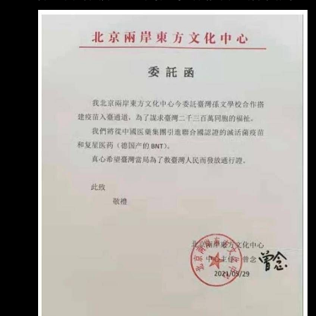
以搞到疫苗 但是要疏通費之類的 當時我印象被
男生可能還要考慮是否能接受女方可能比你高
騙的其中一個就呂秀蓮 跑出來說 疫苗買得到 政
至少我不行 我有問過移民署 他們說要申請協會
府難道沒聽到風聲嗎? 你各位傻逼在那邊我買得
才能提供跨國婚姻相關的服務 很麻煩 所以先前
到我買得到 好啊 原廠授權拿出來啊 有原廠授權
是放棄的 但最近很多竹科
才給錢 結果就被網軍洗惹 事過境遷 沒想到真的
有傻逼被騙10億 笑死 --