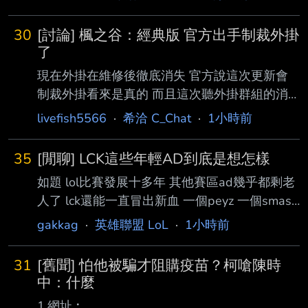
30
[討論] 楓之谷：經典版 官方出手制裁外掛
了
現在外掛在維修後徹底消失 官方說這次更新會
制裁外掛看來是真的 而且這次聽外掛群組的消
息是說開掛會秒鎖帳號以外還會鎖主機板 這樣
livefish5566
·
希洽 C_Chat
·
1小時前
他們即使是用虛擬機開外掛 光是改MAC位址就
需要時間了 玩家們是不是該說「遊戲橘子是佛
35
[閒聊] LCK這些年輕AD到底是想怎樣
心公司」 遊戲橘子終於給玩家們一塊淨土啦 遊
如題 lol比賽發展十多年 其他賽區ad幾乎都剩老
戲橘子 永遠的神 --
人了 lck還能一直冒出新血 一個peyz 一個smash
kt宮鬥完又不知道哪冒出來一個fenrir 還有
gakkag
·
英雄聯盟 LoL
·
1小時前
diable躲在另外一區 全部都還沒滿20歲 lpl lec
再打兩年三年那些老人ad退光就是lck這些年輕
31
[舊聞] 怕他被騙才阻購疫苗？柯嗆陳時
人稱霸了 想到就好恐怖==！ --
中：什麼
1.網址︰