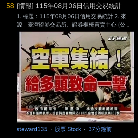
58
[情報] 115年08月06日信用交易統計
1. 標題：115年08月06日信用交易統計 2. 來
源：臺灣證券交易所、證券櫃檯買賣中心 (公司
名、網站名) 3. 網址：https://reurl.cc/E2xlzv
https://reurl.cc/V3AOXA (請善用縮網址工具) 4.
內文： 115年08月06日信用交易統計 項目 買進
賣出 現金(券)償還 前日餘額 今日餘額 融資(交易
單位) 361,806 300,476 4,257 8,901,189
8,958,262 融券(交易單位) 28,775 25,282
1,813 197
steward135
·
股票 Stock
·
37分鐘前