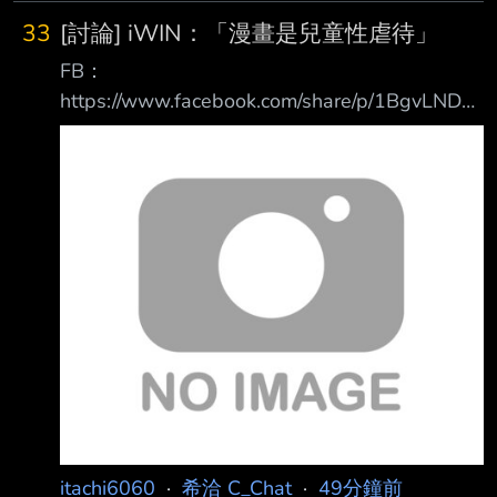
33
[討論] iWIN：「漫畫是兒童性虐待」
FB：
https://www.facebook.com/share/p/1BgvLNDXz
p/ https://i.meee.com.tw/XwswiYK.png
https://i.meee.com.tw/XkHDnmO.png 自從兒少
管制失敗後，iWIN似乎打算繞過這段來管 先把
動漫畫打成兒童性虐待的一種，再來用刑法235
條來搞 中華民國《刑法》第235條規範的是散布
猥褻物品罪。依據全國法規資料庫，該條文規定
：散布、播送、販賣、公然陳列或以他法供人觀
覽、聽聞猥褻之文字、圖畫、聲音、影像 或其
他物品
itachi6060
·
希洽 C_Chat
·
49分鐘前