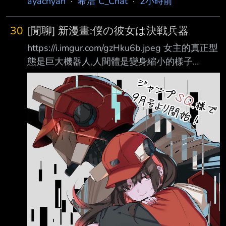
ayachyan
·
希洽 C_Chat
·
2小時前
30
[閒聊] 新漫畫:僕の彼女は決戦兵器
https://i.imgur.com/gzHku6b.jpeg 女主的真正型
態是巨大機器人,人間體是變身縮小的樣子
https://i.imgur.com/EbUiT1f.jpeg
https://i.imgur.com/SKIY7sI.jpeg
https://i.imgur.com/sST7j0D.jpeg 女主要男主駕
駛她(?) https://i.imgur.com/lFlFt23.jpeg 直接進
去(?)了 https://i.imgur.com/Dmz2yL1.jpeg
https://i.