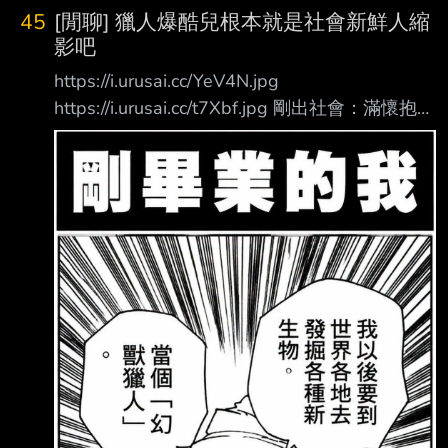
WBC（世界棒球經典賽）中，侍日本（日本國
45
[閒聊] 獵人爆酷兒根本就是社會新鮮人縮
家隊）以歷史最低的成績黯 然收場。如今，球
影吧
隊迎來了前羅德隊總教練井口資仁擔任新任指揮
https://i.urusai.cc/YeV4N.jpg
官，誓言奪回王座。然 而，代表隊的選手們究
https://i.urusai.cc/t7Xbf.jpg 剛出社會：滿懷抱
竟是如何看待這次的人事異動呢？4位國家隊戰
負、順利考到證照，運氣好還交到了漂亮女友，
士在此不留情面地 吐露了他們的真心話。 首
以為人生要起飛了。 結果踏入職場，遇到鬼神
先，讓我們來對「井端日本」進行總檢討。 關
級狠角色上司（彼多），壓榨完所有的專業知識
於前總教練井端
與機密。沒有利用 價值後：直接被絞碎做成肉
丸吃掉…… 從意氣風發到淪為「肉丸社畜」，這
創業/ 職涯過程到底有多真實？ --