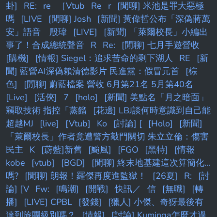
卦]
RE:
re
［Vtub
Re
r
[閒聊] 米池是罪大惡極
嗎
[LIVE
[閒聊] Josh
[新聞] 黃偉哲公布「深偽蔣萬
安」語音 殷瑋
[LIVE]
[新聞] 「萊爾校長」小編出
事了！合成總統聲音
R
Re:
[閒聊] 七月手遊營收
[購機]
[情報] Siegel：追求苦命的剩下湖人
RE
[新
聞] 藍營AI深偽賴清德影片 民進黨：假冒元首
[棕
色]
[閒聊] 蔚藍檔案 營收 6月第21名 5月第40名
[Live]
[活俠]
7
[holo]
[新聞] 美點名「月之暗面」
竊取技術 指控「蒸餾
[花邊] LBJ談何時意識到自己能
超越MJ
[live]
[Vtub]
Ko
[討論] [
[Holo]
[新聞]
「萊爾校長」作者竟遭警方敲門關切 朱立立倫：傷害
民主
K
[蔚藍]新舊
[颱風]
[FGO
[黑特]
[情報
kobe
[vtub]
[BGD]
[閒聊] 終末地基建這次算簡化...
嗎?
[閒聊] 朗報！羅傑再度進監獄！
[26夏]
R:
[討
論] [V
Fw:
[鳴潮]
[開戰]
快訊／
信
[無職]
[轉
播]
[LIVE] CPBL
[發錢]
[獵人] 小傑、奇犽最後有
達到旅團級別嗎？
[情報]
[討論] Kuminga怎麼才過