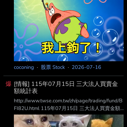
信 308.95 223.46 +85.49 外資及陸資 3422.27
3905.62 外資自營商 0 0 0
================================
coconing
·
股票 Stock
·
2026-07-16
爆
[情報] 115年07月15日 三大法人買賣金
額統計表
http://www.twse.com.tw/zh/page/trading/fund/B
FI82U.html 115年07月15日 三大法人買賣金額
統計表 單位名稱 買進金額(億元) 賣出金額(億元)
買賣差額(億元) 自營商(自行買賣) 182.36