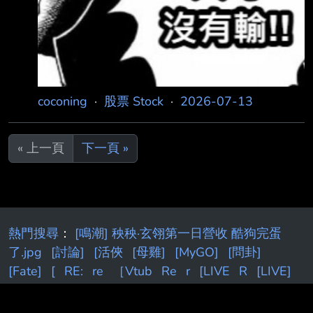
coconing
·
股票 Stock
·
2026-07-13
« 上一頁
下一頁 »
熱門搜尋
：
[鳴潮] 秧秧·玄翎第一日營收 酷狗完蛋
了.jpg
[討論]
[活俠
[母雞]
[MyGO]
[問卦]
[Fate]
[
RE:
re
［Vtub
Re
r
[LIVE
R
[LIVE]
Re:
[新聞] 黃偉哲公布「深偽蔣萬安」語音 殷瑋
[閒聊] 米池是罪大惡極嗎
[閒聊] Josh
RE
[live]
[新