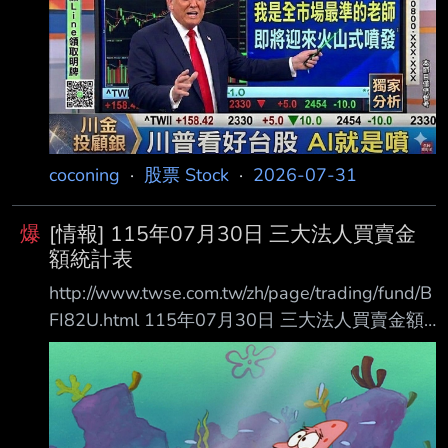
+57.40 自營商(避險) 453.30 673.30 投 信
372.81 38.99 +333.82 外資及陸資 3807.35
3131.81 +675.53 外資自營商 0 0 0
=========================
coconing
·
股票 Stock
·
2026-07-31
爆
[情報] 115年07月30日 三大法人買賣金
額統計表
http://www.twse.com.tw/zh/page/trading/fund/B
FI82U.html 115年07月30日 三大法人買賣金額
統計表 單位名稱 買進金額(億元) 賣出金額(億元)
買賣差額(億元) 自營商(自行買賣) 115.97
121.01 自營商(避險) 426.73 573.95 投 信
235.93 109.28 +126.64 外資及陸資 4841.93