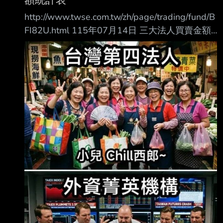
http://www.twse.com.tw/zh/page/trading/fund/B
FI82U.html 115年07月14日 三大法人買賣金額
統計表 單位名稱 買進金額(億元) 賣出金額(億元)
買賣差額(億元) 自營商(自行買賣) 140.12
153.18 自營商(避險) 571.63 941.48 投 信
314.47 166.23 +148.24 外資及陸資 4439.88
4958.81 外資自營商 0 0 0
===================================
===