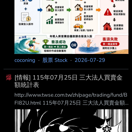
226.24 135.30 +90.93 外資及陸資 4614.45
4836.97 外資自營商 0 0 0
===================================
====
coconing
·
股票 Stock
·
2026-07-29
爆
[情報] 115年07月25日 三大法人買賣金
額統計表
http://www.twse.com.tw/zh/page/trading/fund/B
FI82U.html 115年07月25日 三大法人買賣金額
統計表 單位名稱 買進金額(億元) 賣出金額(億元)
買賣差額(億元) 自營商(自行買賣) 58.21 70.48
自營商(避險) 521.63 826.67 投 信 191.22