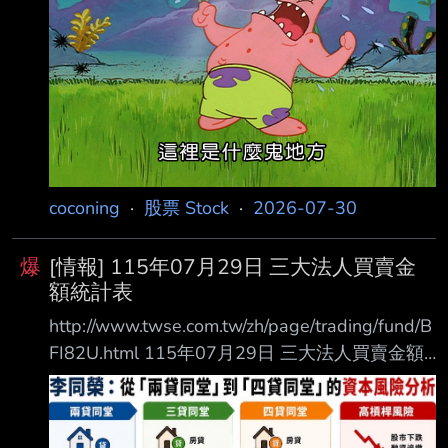
5325.05 外資自營商 0 0 0
===================================
===
coconing
·
股票 Stock
·
2026-07-30
爆
[情報] 115年07月29日 三大法人買賣金
額統計表
http://www.twse.com.tw/zh/page/trading/fund/B
FI82U.html 115年07月29日 三大法人買賣金額
統計表 單位名稱 買進金額(億元) 賣出金額(億元)
買賣差額(億元) 自營商(自行買賣) 145.00
155.23 自營商(避險) 666.46 842.22 投 信