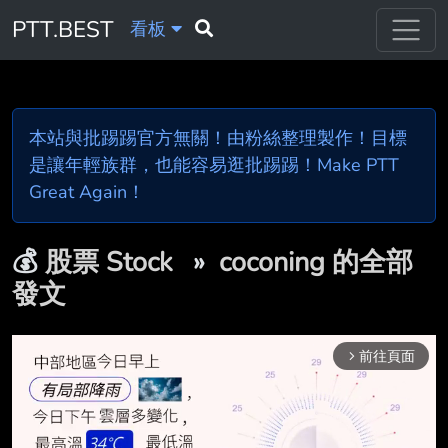
PTT.BEST
看板
本站與批踢踢官方無關！由粉絲整理製作！目標
是讓年輕族群，也能容易逛批踢踢！Make PTT
Great Again！
💰
股票 Stock
»
coconing 的全部
發文
前往頁面
arrow_forward_ios