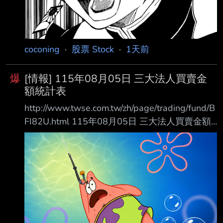
coconing
·
股票 Stock
·
1天前
爆
[情報] 115年08月05日 三大法人買賣金
額統計表
http://www.twse.com.tw/zh/page/trading/fund/B
FI82U.html 115年08月05日 三大法人買賣金額
統計表 單位名稱 買進金額(億元) 賣出金額(億元)
買賣差額(億元) 自營商(自行買賣) 130.83
154.10 自營商(避險) 411.29 373.45 +37.83 投
信 262.96 176.55 +86.41 外資及陸資 4825.02
3921.94 +903.08 外資自營商 0 0 0
========================