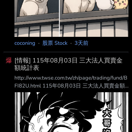
====
coconing
·
股票 Stock
·
3天前
爆
[情報] 115年08月03日 三大法人買賣金
額統計表
http://www.twse.com.tw/zh/page/trading/fund/B
FI82U.html 115年08月03日 三大法人買賣金額
統計表 單位名稱 買進金額(億元) 賣出金額(億元)
買賣差額(億元) 自營商(自行買賣) 72.19 130.46
自營商(避險) 312.13 460.39 投 信 317.22
106.53 +210.68 外資及陸資 3429.08 3620.99
外資自營商 0 0 0