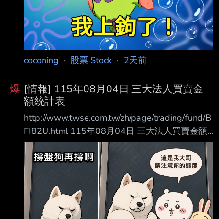
coconing
·
股票 Stock
·
2天前
爆
[情報] 115年08月04日 三大法人買賣金
額統計表
http://www.twse.com.tw/zh/page/trading/fund/B
FI82U.html 115年08月04日 三大法人買賣金額
統計表 單位名稱 買進金額(億元) 賣出金額(億元)
買賣差額(億元) 自營商(自行買賣) 99.19 185.94
自營商(避險) 315.28 422.83 投 信 445.52
192.82 +252.70 外資及陸資 4360.51 4417.83
外資自營商 0 0 0
===================================