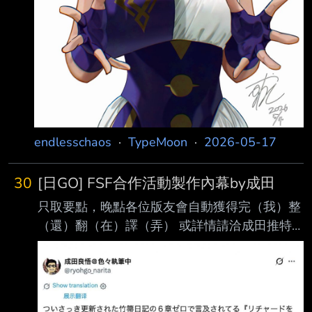
endlesschaos
·
TypeMoon
·
2026-05-17
30
[日GO] FSF合作活動製作內幕by成田
只取要點，晚點各位版友會自動獲得完（我）整
（還）翻（在）譯（弄） 或詳情請洽成田推特
1.活動實裝從者要求是型月指定原作2人、新角1
人 2.選了黑獅心王之後蘑菇告知真實身分是失地
王，整合設定後做成這次的新角 3.確實活動本該
去年就辦，而延期原因不是其他人正是成田本人