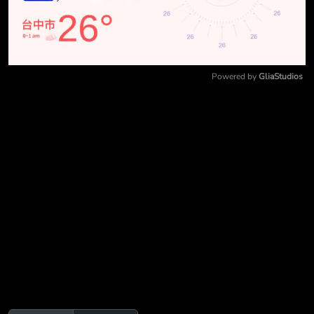
Powered by 
GliaStudios
Mute