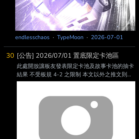
後方做好支援 玩完 UBW route 後 我認知到從者
雖然很強 但御主在條件符合下依然有機會和其一
拼 玩完 HF route 後 我明白了從者們都是渣 真正
的熱血戰鬥都是御主們在打的 --
endlesschaos
·
TypeMoon
·
2026-07-01
30
[公告] 2026/07/01 置底限定卡池區
此處開放讓板友發表限定卡池及故事卡池的抽卡
結果 不受板規 4-2 之限制 本文以外之推文則按
照板規處理 限定卡池更新時本文亦會取消置底
另開新文取代 == 日本伺服本次期間限定卡池機
率上升從者： ☆☆☆☆☆SSR アスカラポス[丑]
(阿斯卡拉福斯) 限定期間：2026/07/01 19:00 ~
2026/07/22 11:59(GMT +8，下同) 註1.：阿斯
卡拉福斯[丑]在本次卡池限定期間結束後 將不會
加入故事卡池以及其它限定卡池中 == 台灣伺服