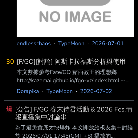
本次期間限定卡池機率上升從者： https://w
endlesschaos
·
TypeMoon
·
2026-07-01
30
[F/GO][討論] 阿斯卡拉福斯分析與使用
本文數據參考Fate/GO 茹西教王的理想鄉
http://kazemai.github.io/fgo-vz/index.html --
[職階及血量、攻擊] AlterEgo丑職，HP 13402
Dorapika
·
TypeMoon
·
2026-07-02
ATK 12134 五星丑倒數第五HP和中段ATK 屬
性：天之力、秩序、惡、神性、神靈、獸科、美
爆
[公告] F/GO 春末待君活動 & 2026 Fes.情
少年、孩童、希臘神話男 [卡片及隱藏數值]
報直播集中討論串
BAAQQ，B卡5hit，A卡4hit，Q卡4hit，Ex 5hit
為了避免置底太快爆炸 本文開放給板友集中討論
NP率0.25%，星星發生率10% 以自己打一套來
於 2026/07/01 17:45(GMT +8) 播放的