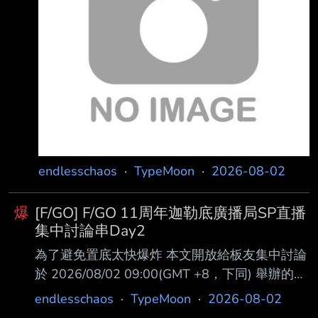
ハ(アズライール)[殺](哈桑‧薩巴赫(亞茲萊爾)) 限
定期間：2026/08/02 17:00 ~ 2026/08/23
11:59(GMT +8，下同) 註1.：哈桑‧薩巴赫(亞茲
萊爾)[殺丑]在本次卡池限定期間結束後 將不會
加入故事卡池以及其它限定卡池中 == 台灣伺服
本次
endlesschaos
·
TypeMoon
·
2026-08-02
爆
[F/GO] F/GO 11周年迦勒底廣播局SP直播
集中討論串Day2
為了避免置底太快爆炸 本文開放給板友集中討論
於 2026/08/02 09:00(GMT +8，下同) 舉辦的
「Fate/Grand Order Fes. 2026 11th
endlesschaos
·
TypeMoon
·
2026-08-02
Anniversary Day2」 直播 09:00-09:20 オープ