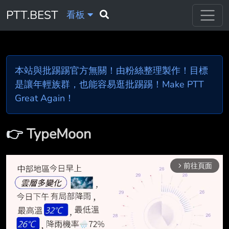
PTT.BEST
看板
本站與批踢踢官方無關！由粉絲整理製作！目標
是讓年輕族群，也能容易逛批踢踢！Make PTT
Great Again！
👉
TypeMoon
前往頁面
arrow_forward_ios