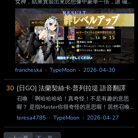
女神，結果實裝出來比想像中豪華一倍，謝 囉
看的話 | 開啟技二後 （不計入技能buff、爆擊或
https://i.imgur.com/7THKLOx.jpeg
鞭屍等額外加成） | AQAEx NP獲得
https://i.imgur.com/z16A35W.png 如圖，600場
左右就刷完了，可是黑粉還很缺，絆真經不起
刷…… 至於聖杯等主線跟換月完剛好到120，種火
早就爆倉了，快讓我用 那麼按照慣例收前100樓
不重複稅後100P -- アメリカ大陸西部、スノー
フィールド。 八十万の市民が息づくこの都市に
て、偽りだらけの聖杯戦争は幕を開けた。 魔人
francheska
·
TypeMoon
·
2026-04-30
たちが繰
30
[日GO] 法蘭契絲卡·普列拉堤 語音翻譯
召喚 「啊哈哈哈哈！真奇怪！不是有趣的意思
喔？ 是指Master你很奇怪的意思喔！居然召喚
我，是不是瘋了啊？ 呵呵呵，首先先從迦勒底
teresa4785
·
TypeMoon
·
2026-04-27
內部偷走至今累積的聖杯，再把你當成人質如
何？逃·亡·吧！ 雖然是騙人的啦！」 強化 等級