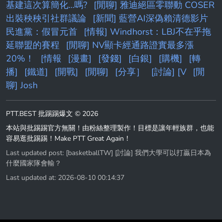
基建這次算簡化...嗎?
[閒聊] 雅迪絕區零聯動 COSER
出裝秧秧引社群議論
[新聞] 藍營AI深偽賴清德影片
民進黨：假冒元首
[情報] Windhorst：LBJ不在乎拖
延聯盟的賽程
[閒聊] NV顯卡經通路證實最多漲
20%！
[情報
[漫畫]
[發錢]
[白銀]
[購機]
[轉
播]
[鐵道]
[開戰]
[閒聊]
[分享］
[討論] [V
[閒
聊] Josh
PTT.BEST 批踢踢爆文 © 2026
本站與批踢踢官方無關！由粉絲整理製作！目標是讓年輕族群，也能
容易逛批踢踢！Make PTT Great Again！
Last updated post:
[basketballTW] [討論] 我們大學可以打贏日本為
什麼國家隊會輸？
Last updated at: 2026-08-10 00:14:37