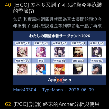
恩斯三女神，烏爾德、薇兒丹蒂、詩寇蒂，這三
40
[日GO] 差不多又到了可以許願今年泳裝
人組大家應該很多最早都是從幸運女神這部漫畫
的季節(?)
知道的。 然後很遺憾，三女神分別代表過去、
如題 其實風向網四月就因為草太長開始預測今
現在、未來這個資訊是完全錯誤的。 烏爾德Urðr
年泳裝了 但我想說還是等到季節近一點了再來
目前的研究在古諾爾斯語中和古英文wyrd是同
聊吧(?) --- 先貼個風向網的泳裝10騎猜測網址↓
一個語源，代表命運、宿命之意，也就是將來必
https://appmedia.jp/fategrandorder/79915105
然發生的事情。 薇兒丹蒂Verðandi是發生
透過上面的網址，我們可以做出像下面這種許願
（verða）的現在分詞，所
圖↓
https://pbs.twimg.com/media/HKYGHKmakAAa
Lwq.jpg 也歡迎大家去製作自己的許願圖 下面分
享一下個人的許願名單： 1.★★★★★ 水之高
揚斯卡婭 ‧以人氣來說也差不多該來了吧 ‧
WADA名額
Mark40304
·
TypeMoon
·
2026-06-09
62
[F/GO][討論] 終末的Archer分析與使用