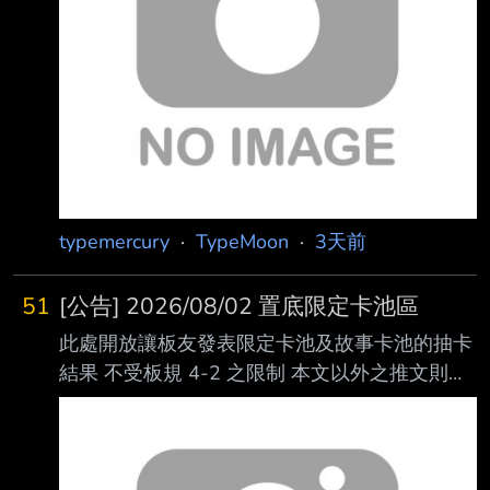
——迎來終章後，兩位現在的心情如何？ 奈
須：當時最先浮現的感受，就是「終於完成
了」。有種「總算走到這裡了」的感覺。和 那
種做到自己滿意、抱著「這一定能成功」的信心
推出的買斷制遊戲不同，手機遊戲是一 場沒有
終點、只能不斷奔跑的馬拉松，根本不可
typemercury
·
TypeMoon
·
3天前
51
[公告] 2026/08/02 置底限定卡池區
此處開放讓板友發表限定卡池及故事卡池的抽卡
結果 不受板規 4-2 之限制 本文以外之推文則按
照板規處理 限定卡池更新時本文亦會取消置底
另開新文取代 == 日本伺服本次期間限定卡池機
率上升從者： ☆☆☆☆☆SSR ハサン‧サッバー