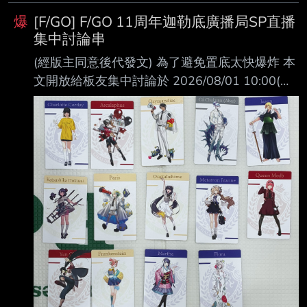
ニングステージ 出演：FGO運営スタッフ
爆
[F/GO] F/GO 11周年迦勒底廣播局SP直播
Youtube :
集中討論串
https://www.youtube.com/live/8QBAX2Wjces X
(經版主同意後代發文) 為了避免置底太快爆炸 本
: https://x.com/fgoproject Abema :
文開放給板友集中討論於 2026/08/01 10:00(日
https://abema.tv/chan
本時間GMT +8，下同) 舉辦的 「Fate/Grand
Order Fes. 2026 11th Anniversary」 直播
10:00-10:20 出演：FGO運営スタッフ Youtube
: https://youtube.com/live/gBLELpPqs7k X :
https://x.com/fgoproject Abema :
https://abema.tv/channels