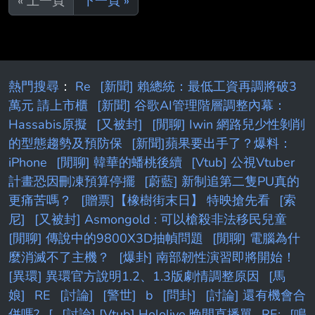
« 上一頁
下一頁 »
提升1 「好厲害！好厲害！感覺小腸跟肺都要打
結了！ Master要不要也體驗看看？」 為什麼升
等會是這種感想啊草 等級提升2 「咿嘻嘻嘻。
這樣好嗎？等我靈基升到最強的瞬間，說不定就
會背叛Master，把你打的東倒西歪喔—？」 等
熱門搜尋
：
Re
[新聞] 賴總統：最低工資再調將破3
級提升3 「居然讓我變得更強，Master是打算做
萬元 請上市櫃
[新聞] 谷歌AI管理階層調整內幕：
什麼啊—？
Hassabis原擬
[又被封]
[閒聊] Iwin 網路兒少性剝削
的型態趨勢及預防保
[新聞]蘋果要出手了？爆料：
iPhone
[閒聊] 韓華的蟠桃後續
[Vtub] 公視Vtuber
計畫恐因刪凍預算停擺
[蔚藍] 新制追第二隻PU真的
更痛苦嗎？
[贈票]【橡樹街末日】 特映搶先看
[索
尼]
[又被封] Asmongold : 可以槍殺非法移民兒童
[閒聊] 傳說中的9800X3D抽幀問題
[閒聊] 電腦為什
麼消滅不了主機？
[爆卦] 南部韌性演習即將開始！
[異環] 異環官方說明1.2、1.3版劇情調整原因
[馬
娘]
RE
[討論]
[警世]
b
[問卦]
[討論] 還有機會合
併嗎?
[
[討論] [Vtub] Hololive 晚間直播單
RE:
[鳴