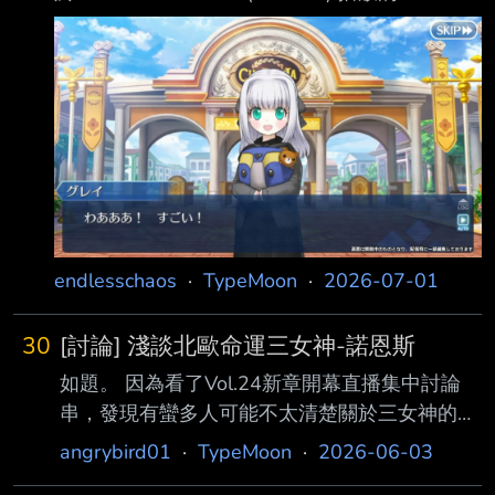
看的話 | 開啟技二後 （不計入技能buff、爆擊
「Fate/Grand Order 迦勒底廣播局輕量版 新活動
『在春天的盡頭等待你』 ＆『FGO Fes. 2026』
最新情報」直播節目 來賓 川澄綾子、鶴岡聰 主
持人 Fate/Grand Order 開發、宣傳團隊 直播連
結 NICONICO
https://live.nicovideo.jp/watch/lv350809883
YouTube Live https://youtu.be/nIJu
endlesschaos
·
TypeMoon
·
2026-07-01
30
[討論] 淺談北歐命運三女神-諾恩斯
如題。 因為看了Vol.24新章開幕直播集中討論
串，發現有蠻多人可能不太清楚關於三女神的事
情，故寫此篇 如對文章有疑問或覺得有錯誤的
angrybird01
·
TypeMoon
·
2026-06-03
可在下方提出（打預防針 那麼開始。 首先，諾