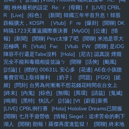
潮] 秧秧最初的設定
Re:
r
[母雞]
f
[LIVE] CPBL
R
[Live]
[棕色］
[新聞] 韓國三年半首升息！韓股
跌幅擴大，KOSPI
［Vtub]
F
re
[爆卦]
[閒聊] DK
時隔1723天重返國際賽決賽
[MyGO]
[公連]
[情
報]
[新聞]
[閒聊] Peyz太慘了吧
[閒聊] 米池是罪大
惡極嗎
R:
[Vtub]
Fw:
［Vtub
FW
[閒聊] 是JDG
陣容不行還是Tabe沒料
[Holo]
[尼古] 認真說 煙癮
完全不能和毒癮相提並論ㄅ
[閒聊
[活俠]
[颱風]
[討論] [
[標的] 00631L 安心多
[花邊] AE在小孩贍
養費官司上取得勝利
［奶子］
[問題]
[FGO]
[妮
姬]
[問卦] 台男為何漸漸不想花錢花時間在台女上
[終末]
[內鬼]
[棕色]
[無職]
[異環]
[請益]
[鬼滅]
[鳴潮]
[黑特]
快訊／
[討論] [Vt
[蔚藍]新舊
[LIVE] CPBL例行賽
[Holo] Hololive Dreams已開服
[閒聊] 七月手遊營收
[情報] Siegel：追求苦命的剩下
湖人
[閒聊] 朗報！羅傑再度進監獄！
[閒聊] 終末地