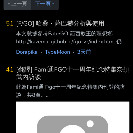
« 上一頁
下一頁 »
51
[F/GO] 哈桑・薩巴赫分析與使用
本文數據參考Fate/GO 茹西教王的理想鄉
http://kazemai.github.io/fgo-vz/index.html 仍然
在教召中，部分細緻數值計算日後再補上 -- [職
Dorapika
·
TypeMoon
·
3天前
階及血量、攻擊] Assassin殺職，HP 12760
ATK 11848 五星殺中段的HP和第二高ATK 屬
41
[翻譯] Fami通FGO十一周年紀念特集奈須
性：人之力、秩序、惡、所愛之人、七騎士的從
武內訪談
者 [卡片及隱藏數值] BBAAQ，B卡4hit，A卡
此為Fami通 F/go十一周年紀念特集內刊登的訪
4hit，Q卡5hit，Ex 5hit NP率0.49%，星星發生
談，共8頁。
率25.6% [保有技能] 天使の肉体 A [CD1
https://i.meee.com.tw/gcCUGu8.webp 本篇是筆
者與好友基於學習日語之目的而翻譯並分享，並
無任何營利要素。 不過這始終是小組成員的共
同心血，若欲轉載請務必附上出處：「譯月」。