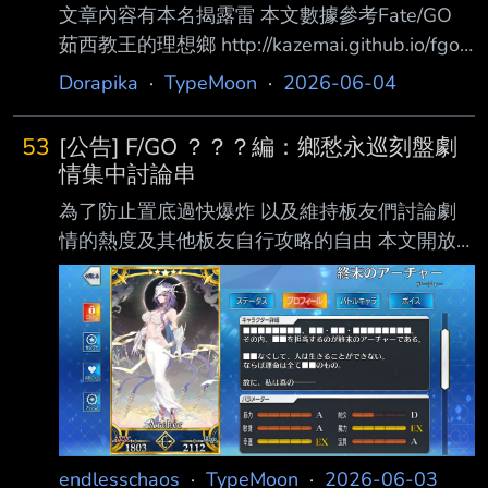
文章內容有本名揭露雷 本文數據參考Fate/GO
茹西教王的理想鄉 http://kazemai.github.io/fgo-
vz/index.html -- [職階及血量、攻擊] Archer弓
Dorapika
·
TypeMoon
·
2026-06-04
職，HP 14406 ATK 11668 五星弓第四高HP和
倒數第五ATK 屬性：天之力、秩序、中庸、神
53
[公告] F/GO ？？？編：鄉愁永巡刻盤劇
性、神靈、神域抵銷、七騎士 [卡片及隱藏數值]
情集中討論串
BAAAQ，B卡2hit，A卡4hit，Q卡4hit，Ex 6hit
為了防止置底過快爆炸 以及維持板友們討論劇
NP率0.35%，星星發生率8.1% 以自己打一套來
情的熱度及其他板友自行攻略的自由 本文開放
看的話 | 開啟技二、三後 （不計入技能
讓板友討論 F/GO 主線 「？？？編 鄉愁永巡刻
盤 Passto Chaldea」的相關劇情 祝各位板友攻
略順利！ -- --
endlesschaos
·
TypeMoon
·
2026-06-03