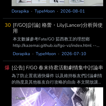
Dorapika
·
TypeMoon
·
2026-08-01
30
[F/GO][討論] 格蕾・Lily(Lancer)分析與使
用
本文數據參考Fate/GO 茹西教王的理想鄉
http://kazemai.github.io/fgo-vz/index.html --
[職階及血量、攻擊] Lancer槍職，HP 12495
Dorapika
·
TypeMoon
·
2026-07-10
ATK 8731 四星槍中段的HP和中後段ATK 屬
性：人之力、秩序、善、女性、人型、騎乘、
爆
[公告] F/GO 春末待君活動劇情集中討論串
阿爾托莉亞臉、活在當下的人類、孩童從者、圓
為了防止置底過快爆炸 以及維持板友們討論劇情
桌騎士、七騎士的從者 [卡片及隱藏數值]
的熱度及其他板友自行攻略的自由 本文開放讓板
BBAQQ，B卡3hit，A卡3hit，Q卡5hit，Ex 5hit
友討論 F/GO 限時活動「在春天的盡頭等待你」
NP率0.71%，星星發生率12.0% 以自己打一套
的相關劇情 祝各位板友攻略順利！ -- 玩完 Fate
來看的話 |
route 後 我體會到從者都是怪物 御主就該專心在