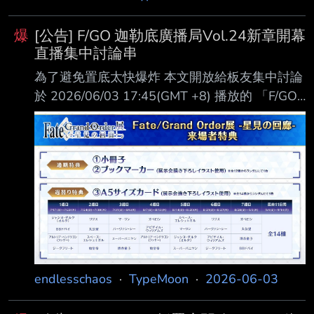
爆
[公告] F/GO 迦勒底廣播局Vol.24新章開幕
直播集中討論串
為了避免置底太快爆炸 本文開放給板友集中討論
於 2026/06/03 17:45(GMT +8) 播放的 「F/GO
迦勒底廣播局 Vol.24新章『？？？編 鄉愁永巡刻
盤 Passto Chaldea』 開幕前SP」直播節目 來賓
赤羽根健治、川澄綾子、高橋花林 主持人 黑手
黨梶田 直播連結 NICONICO
https://live.nicovideo.jp/watch/lv350619530
YouTube Live https://youtu.be/eoX0JFtWbRA
X(Twitter) L
endlesschaos
·
TypeMoon
·
2026-06-03