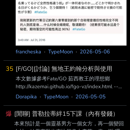
體況問題，所以動畫也延 期之後達成了同年上
線的偶然 4.提豐本來還沒打算實裝，但成田給三
田敲邊鼓，所以有了後面的提豐活動，又因成田
體況 導致三田被拆了台 5.延期讓製作時間有餘
裕之後才多畫了狂信子立繪，而山翁那句台詞竟
然是壓了9年的小 房間語音
francheska
·
TypeMoon
·
2026-05-06
35
[F/GO][討論] 無地王約翰分析與使用
本文數據參考Fate/GO 茹西教王的理想鄉
http://kazemai.github.io/fgo-vz/index.html --
[職階及血量、攻擊] Avenger仇職，HP 14810
Dorapika
·
TypeMoon
·
2026-05-05
ATK 10654 五星仇最低ATK和最高HP 屬性：人
之力、中立、惡、王 [卡片及隱藏數值]
爆
[閒聊] 普勒拉蒂絆15下課（內有發錢）
BBAAQ，B卡5hit，A卡4hit，Q卡4hit，Ex 5hit
本來預計是一個靈基男方一個女方，再一個變回
NP率0.46%，星星發生率5.9% 以自己打一套來