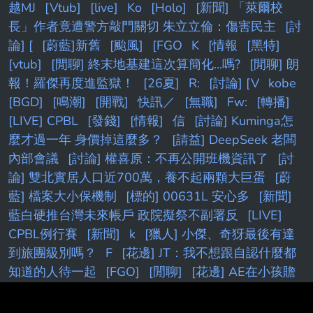
越MJ
[Vtub]
[live]
Ko
[Holo]
[新聞] 「萊爾校
長」作者竟遭警方敲門關切 朱立立倫：傷害民主
[討
論] [
[蔚藍]新舊
[颱風]
[FGO
K
[情報
[黑特]
[vtub]
[閒聊] 終末地基建這次算簡化...嗎?
[閒聊] 朗
報！羅傑再度進監獄！
[26夏]
R:
[討論] [V
kobe
[BGD]
[鳴潮]
[開戰]
快訊／
[無職]
Fw:
[轉播]
[LIVE] CPBL
[發錢]
[情報]
信
[討論] Kuminga怎
麼才過一年 身價掉這麼多？
[請益] DeepSeek 老闆
內部會議
[討論] 權喜原：不再公開班機資訊了
[討
論] 雙北實居人口近700萬，養不起兩顆大巨蛋
[蔚
藍] 檔案大小保機制
[標的] 00631L 安心多
[新聞]
藍白硬推台灣未來帳戶 政院擬祭不副署反
[LIVE]
CPBL例行賽
[新聞]
k
[獵人] 小傑、奇犽最後有達
到旅團級別嗎？
F
[花邊] JT：我不想跟自認什麼都
知道的人待一起
[FGO]
[閒聊]
[花邊] AE在小孩贍
養費官司上取得勝利
[Holo] Hololive Dreams已開
服
[請益] 要多了解股票才不是賭？
[問題] 新莊球場