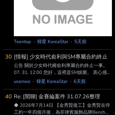
唱很久很久。 -祝賀你們成立十二週年！ -恭
喜！請繼續推出更多
Teentop
·
韓星 KoreaStar
·
5天前
30
[情報] 少女時代俞利與SM專屬合約終止
公告 關於少女時代權俞利專屬合約終止一事。
07. 31. 12:00 您好，這裡是SM娛樂。 衷心感謝
一直給予權俞利不變的愛各位粉絲。 本公司與
usenwo
·
韓星 KoreaStar
·
6天前
權俞利經過深入討論後，雙方協商一致決定於8
月31日結束19年的攜手同行。 權俞利於2007年
40
Re: [閒聊] 金賽綸案件 31.07.26整理
以少女時代成員身份出道，不僅引領了席捲全球
◆ 2026年7月14日 【金秀賢復工】金秀賢在停
的K-POP熱潮，並成長為 代表時代的團體，還
工約一年四個月後，為菲律賓服飾品牌Bench拍
作為演員大放異彩，能夠陪伴她走過這一切旅