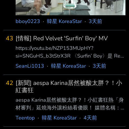
26/08/02/5526372_2.jpg 節目中，鄭準元與孔
曉振一起為
bboy0223
·
韓星 KoreaStar
·
3天前
43
[情報] Red Velvet 'Surfin' Boy' MV
https://youtu.be/NZP153MUpHY?
si=SNGuHS_b3tStrX3R 〈Surfin’ Boy〉是 Red
Velvet 夏日迷你專輯《Velvet Summer》的主打
SeanLi1013
·
韓星 KoreaStar
·
3天前
歌，這是繼201 8年《Summer Magic》後，時
隔八年的夏日專輯。歌曲融合慵懶的 Bossa
42
[新聞] aespa Karina居然被酸太胖？！小
Nova 吉他、輕 快的 Reggae 節奏與細膩的
紅書狂
House Groove，搭配清涼又夢幻的和聲，描繪
aespa Karina居然被酸太胖？！小紅書狂熱「身
與摯愛之人共 度最燦爛夏日時光的美好回憶。
材審判」延燒海外讓粉絲看傻眼！ 媒體名稱：
歌詞由 Joy 首次單獨擔任主打歌作詞，更為作品
kpopdays 新聞連結：
Teentop
·
韓星 KoreaStar
·
4天前
增添紀 念意義
https://www.kpopdays.com/archives/138514