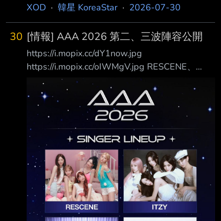
XOD
·
韓星 KoreaStar
·
2026-07-30
30
[情報] AAA 2026 第二、三波陣容公開
https://i.mopix.cc/dY1now.jpg
https://i.mopix.cc/oIWMgV.jpg RESCENE、
ITZY、KiiiKiii、Hearts2Hearts 金宣虎、高胤禎
主持人：張員瑛、池昌旭、成韓彬 演出陣容：
LNGSHOT、&TEAM、ATEEZ、RESCENE、
ITZY、KiiiKiii、Hearts2Hearts…等 演員陣容：
金宣虎、高胤禎…等 活動時間：
2026/12/05(六)、12/06(日) 活動地點：高雄世
運主場館 由Starnews主辦、AAA組