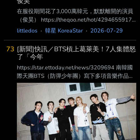
俊昊
在服役期間花了3,000萬韓元，默默離開的演員
（俊昊） https://theqoo.net/hot/4294655917
2PM 李俊昊在擔任社會服務要員期間，因為在
littledos
·
韓星 KoreaStar
·
2026-07-29
舞台上長時間練習高難度舞蹈，導致肩膀接 受
手術，甚至連脊椎也受傷，最後被判定為兵役4
73
[新聞]快訊／BTS槓上葛萊美！7人集體怒
級，因此以社會服務要員身分服役。 他被分發
了「今年
到首爾瑞草區的一間身心障礙者日間照護中心。
https://star.ettoday.net/news/3209694 南韓國
雖然一開始對身心障礙照護毫無經驗， 但幾乎
際天團BTS（防彈少年團）寫下多項音樂作品紀
沒有請假，每天陪伴服務對象、牽著他們的手，
錄，
連用餐都親自照顧。 中心剛成立時沒有交通
https://cdn2.ettoday.net/images/8784/d87847
車，大家都很困擾。 李俊昊看到後，自掏腰包
71.jpg ▲BTS宣言不會參加2027年的葛萊美。
捐贈了
（圖／翻攝自X） BTS全體於29日集體發聲表示
「我們今年決定不報名葛萊美獎， 我們希望音
樂不再因地區或語言而被區分，而是音樂本身能
夠被傾聽、 被喜愛，感謝一直陪伴著我們的