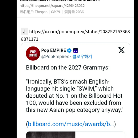
見，而不是被地區或語言區分」。雪上加霜的
是，眼尖粉絲隨後 發現，葛萊美官方已悄悄將
BTS 過去在典禮上的經典表演影片全數下架，引
發全球ARMY （粉絲名）怒火，痛批葛萊美格調
盡失。 不滿「語言與地區區分」！BTS宣布不報
名2027葛萊美 BTS 七位成員 RM、Jimin、V、S