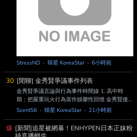
準時間） 地點：首爾某處未公開地點；具體地
點將另行通知得獎者。 [如何參與] 申請時間：
2026年8月6日（星期四）下午1:0
StressND
·
韓星 KoreaStar
·
6小時前
30
[閒聊] 金秀賢爭議事件列表
金秀賢爭議言論與行為事件時間線 1. 高中時
期：把嚴重玩火行為當作娛樂性回憶 金秀賢後
來在節目中自述，高中二年級時曾點燃紙飛機前
Scent56
·
韓星 KoreaStar
·
21小時前
端，覺得冒煙飛行的樣子「很帥 」，於是連續
放飛約60架，最終導致學校花圃起火，並被老師
爆
[新聞]追星被網暴！ENHYPEN日本正妹粉
處罰、要求跪下道歉。在節 目中自述時，他竟
絲直播輕生