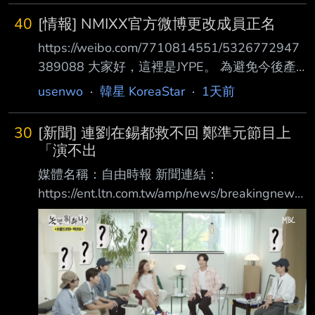
圈文化不該如此。 PO 這篇並不是為了公審任何
40
[情報] NMIXX官方微博更改成員正名
人，更不是想煽動獵巫，而是希望喚起大家的關
https://weibo.com/7710814551/5326772947
注與警覺。 金賽綸生前及死後持續遭受網路霸
389088 大家好，這裡是JYPE。 為避免今後產
凌的情況仍歷歷在目，我不希望再有下一個受害
生混淆，現將NMIXX成員姓名的漢字標注統一說
者了。 然而，藝人身為具有影響力的公眾人
usenwo
·
韓星 KoreaStar
·
1天前
明如下： LILY：朴珍 HAEWON：吳海嫄
物，發言時本身就得謹慎，避免因不夠謹慎的言
SULLYOON：薛侖娥 BAE：裴真率 JIWOO：金
論， 令他人遭受攻擊或傷害，並導致不可挽回
30
[新聞] 連劉在錫都救不回 鄭準元節目上
智佑 KYUJIN：張圭珍 今後，官方平台將統一使
的後果。 我再也不想看到「即使時光倒流
「演不出
用以上標記標注。 感謝大家的理解與支持。 --
媒體名稱：自由時報 新聞連結：
https://ent.ltn.com.tw/amp/news/breakingnews/
5526372 記者姓名：鍾志均 (若有則必須貼出)
新聞全文： 韓劇《機智住院醫生生活》男主角
鄭準元出演MBC《玩什麼好呢？》後，原本只是
因綜藝 表現生疏引發態度爭議，沒想到火勢很
快燒到網友對他的外貌攻擊，讓討論逐漸失焦。
https://img.ltn.com.tw/Upload/ent/page/800/20