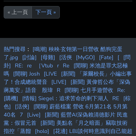
« 上一頁
下一頁 »
熱門搜尋
：
[鳴潮] 秧秧·玄翎第一日營收 酷狗完蛋
了.jpg
[討論]
[母雞]
[活俠
[MyGO]
[Fate]
[
[問
卦]
RE:
re
［Vtub
r
Re
[閒聊] 米池是罪大惡極
嗎
[閒聊] Josh
[LIVE
[新聞] 「萊爾校長」小編出事
了！合成總統聲音
[LIVE]
[新聞] 黃偉哲公布「深偽
蔣萬安」語音 殷瑋
R
[閒聊] 七月手遊營收
Re:
[購機]
[情報] Siegel：追求苦命的剩下湖人
RE
[棕
色]
[活俠]
[閒聊] 蔚藍檔案 營收 6月第21名 5月第
40名
7
[Live]
[新聞] 藍營AI深偽賴清德影片 民進
黨：假冒元首
[新聞] 美點名「月之暗面」竊取技術
指控「蒸餾
[holo]
[花邊] LBJ談何時意識到自己能超