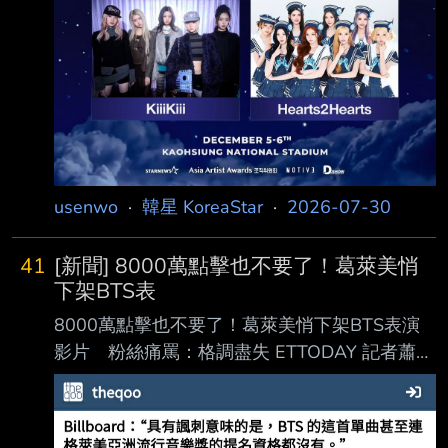
usenwo
·
韓星 KoreaStar
·
2026-07-30
41
[新聞] 8000萬點擊也不要了！葛萊美悄
下架BTS表
8000萬點擊也不要了！葛萊美悄下架BTS表演
影片 粉絲痛罵：格調盡失 ETTODAY 記者蕭采
薇／綜合報導 南韓天團 BTS（防彈少年團）宣
佈拒絕報名本屆葛萊美獎（Grammy
Awards），病拋下震 撼彈直言「希望音樂被聽