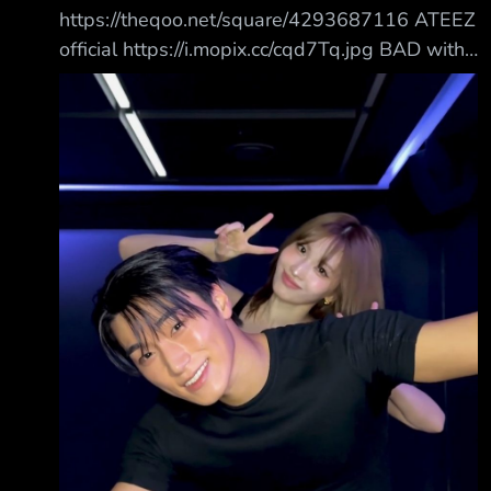
https://theqoo.net/square/4293687116 ATEEZ
official https://i.mopix.cc/cqd7Tq.jpg BAD with
Momo前輩
https://www.instagram.com/reel/DbTIXS3h7Z
W/ 留言 -哇…Momo太瘋狂了(positive) -Momo
太棒了！她挑戰的所有男團歌曲我都喜歡 -崔傘
的肩膀好驚人 -影片開頭 崔傘的體格 哇 -這個組
合好棒 -之前跳Rover也超級優秀 -我一直重複看
這個影片… -跳得非