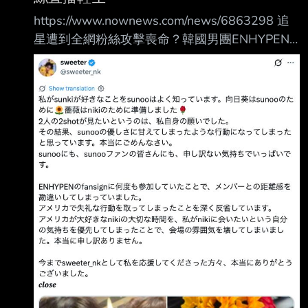
以綜藝故事的方式，將如此危險的行為輕描淡
https://www.nownews.com/news/6863298 追
寫，並將敘事焦點落在「 冒煙很帥」及自己如
星遭到全網粉絲攻擊喪命？韓國男團ENHYPEN
何受罰，而非行為可能危害他人的後果。 2.
日本成員西村力（Ni-ki）， 有一位演唱會總會到
2008年：控制、威嚇及情緒操控式「女友條
第一排跟自己見面的女粉絲Mina， 因為她追星時
件」 金秀賢曾在個人網誌列出對女友的要求，
行事高調，常遭到其他粉絲的網路霸凌， 她今
包括必須隨傳隨到、不能懷疑或干涉他，並使用
（5）日凌晨疑似不堪壓力，在直播中輕生，目
前生死未卜。 經在酒店工作，再加上她追星時是
很需要獲得偶像關 注的「夢女」類型，因此時常
被說「拿髒錢追星」等各式負面評論。 排山倒海
的網暴瞬間炸開，大批粉絲湧入她的頁面， 指責
她「不尊重舞台」、「只顧自己跟