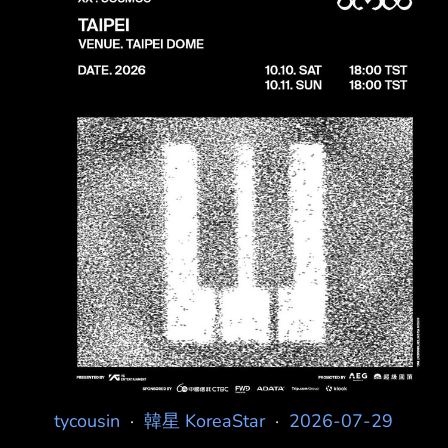
V.I.P MEMBERSHIP SURVEY 登記時間
2026.07.29(三), 10AM to 08.02 (日), 11:59PM
BIGB
tycousin
·
韓星 KoreaStar
·
2026-07-29