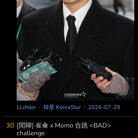
(Propof
LLchiler
·
韓星 KoreaStar
·
2026-07-29
30
[閒聊] 崔傘 x Momo 合跳 <BAD>
challenge