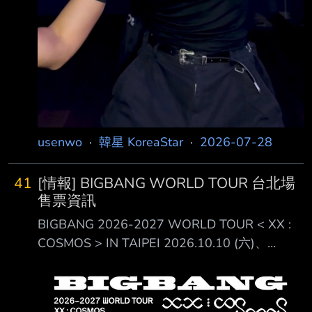
usenwo
·
韓星 KoreaStar
·
2026-07-28
41
[情報] BIGBANG WORLD TOUR 台北場
售票資訊
BIGBANG 2026-2027 WORLD TOUR < XX :
COSMOS > IN TAIPEI 2026.10.10 (六)、
2026.10.11 (日) 臺北大巨蛋
https://i.postimg.cc/N0zn6kBq/754980838.jpg
Ticket Plus https://reurl.cc/KEkGQR BIGBANG