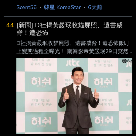
攝新一輯廣告 ，正式恢復演藝工作；品牌創辦
程，給予了我們寶貴的 時光。 在音樂、演技、
Scent56
·
韓星 KoreaStar
·
6天前
人及相關工作人員其後公開現場照片，顯示他面
綜藝、主持等多個領域活躍，作為“全能藝人”展
帶笑容投 入拍攝。 【Instagram追蹤人數】依當
現出耀眼表現的權俞利 ，我們深表感謝。 與本
44
[新聞] D社揭黃晸珉收貓屍照、遺書威
日追蹤資料，金秀賢Instagram增加約500名追
公司的專屬合
脅！遭恐怖
蹤者，為2025 年3月事件爆發以來首次出現單
D社揭黃晸珉收貓屍照、遺書威脅！遭恐怖飯盯
日淨增；但這次短暫回升未能延續，翌日即出現
上變態過程全曝光！ 南韓影帝黃晸珉29日突然
近期最大 跌幅。 【MBC《PD手冊》】MBC播出
被爆出婚外情，一名爆料者A女指稱自己 與黃晸
以橫豎研究所及網路獵巫型頻道為主題的調查，
珉有「不恰當的關係」，怎料，A女其實是恐怖
檢視爆料內容 如何與廣告、直播贊助及金錢收
私生飯， 公司透露早就對女方提出刑事告訴，
益
且法院已經做出責罰。 沒想到A女由愛生恨爆料
他外遇，不僅如此， 《Dispatch》曝光黃晸珉長
期受到騷擾的過程，A女發現自己遭到封鎖後，
除了傳訊息給黃晸珉兒子，甚至寄貓咪屍體照片
給黃晸珉，行徑變態。
https://cdn2.ettoday.net/images/8853/d88531
64.