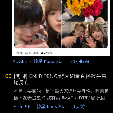
XDGEE
·
韓星 KoreaStar
·
21小時前
60
[閒聊] ENHYPEN粉絲因網暴直播輕生當
場身亡
本篇主要目的，是呼籲大家追星要理性。呼應板
標：友善追星 你我有責 舉例ENHYPEN的原因主
要是因為這件事情才剛剛發生。 網絡霸凌已經
Scent56
·
韓星 KoreaStar
·
1天前
讓不少本該走花路的藝人、粉絲改走黃泉路。飯