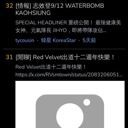
aespa Karina最近在機場的照片流出後，因為看
32
[情報] 志效登9/12 WATERBOMB
起來好像 『變胖了』而引發熱議，甚至淪為酸
KAOHSIUNG
民身材霸凌的對象。 當天Karina和aespa成員一
SPECIAL HEADLINER 重磅公開！ 最辣健康美
同現身機場，她身穿簡單的細肩帶小背心搭配
女神、元氣隊長 JIHYO，即將帶隊攻佔
牛仔褲，沒有了偶像平時舞台上華麗造型的遮
WATERBOMB 火力全開、滿滿活力，JIHYO 只
tycousin
·
韓星 KoreaStar
·
5天前
掩，展現出最真實的身材線條。
要登上舞台，就讓全場Killin'Me Good！ 志效的
https://www.kpopdays.
兵，你們都準備好了嗎？9月一起到
31
[閒聊] Red Velvet出道十二週年快樂！
WATERBOMB KAOHSIUNG 報到！ YELLOW
Red Velvet出道十二週年快樂！
TEAM | 9.12 (Sat)
https://x.com/RVsmtown/status/20832060518
https://x.com/Waterbomb_KHH/status/208344
73317123 https://img-
7640742875234 -- 卡司 9/12： 高爾宣、
cdn.theqoo.net/XoyJkG.jpg
tripleS(慧潾,
https://theqoo.net/square/4298721587 留言: -
十二週年快樂！ ！ -願永遠在一起！ -真的很喜
歡聽你們的歌 -不敢相信Red Velvet已經出道十
二週年了 -恭喜~ 希望你能繼續用你美妙的歌聲