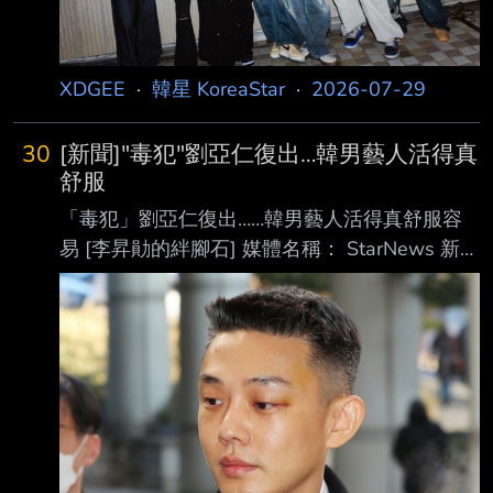
ARMY，以及所有支持我們的人。」宣言拒絕參
加2027年的葛 萊美
XDGEE
·
韓星 KoreaStar
·
2026-07-29
30
[新聞]"毒犯"劉亞仁復出…韓男藝人活得真
舒服
「毒犯」劉亞仁復出……韓男藝人活得真舒服容
易 [李昇勛的絆腳石] 媒體名稱： StarNews 新聞
連結：
https://www.starnewskorea.com/star/2026/07/
29/2026072821295294158 記者姓名： 李昇
勛 記者 2026 年 7 月 29 日上午 5:30 新聞全
文： 還有比演藝圈更寬容對待毒品犯罪者的地
方嗎？ 演員劉亞仁(本名：嚴弘植)自2020年9月
至2022年3月，以接受美容施術的睡眠麻醉為藉
口 ，竟多達181次慣性施打醫療用異丙酚