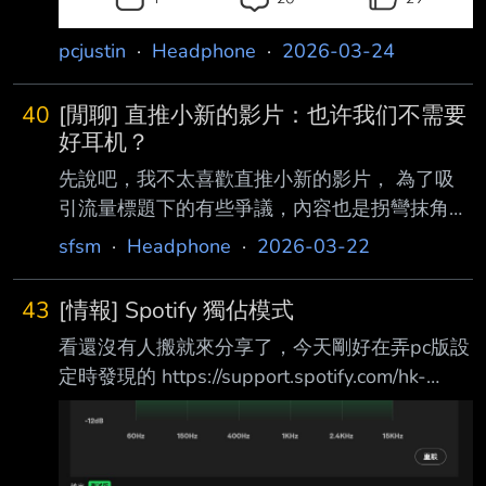
pcjustin
·
Headphone
·
2026-03-24
40
[閒聊] 直推小新的影片：也许我们不需要
好耳机？
先說吧，我不太喜歡直推小新的影片， 為了吸
引流量標題下的有些爭議，內容也是拐彎抹角的
但是我還是會看...對不起我犯賤... 前幾天他發布
sfsm
·
Headphone
·
2026-03-22
標題為： 【「ヨルシカ」挑战夜鹿最难的歌 | 也
许我们不需要好耳机？】
43
[情報] Spotify 獨佔模式
https://www.bilibili.com/video/BV1i4wXzaEnp
看還沒有人搬就來分享了，今天剛好在弄pc版設
讓我話匣子又開了 因為直推小新在影片裡一直
定時發現的 https://support.spotify.com/hk-
輕描帶過一個重點：混音 讓我很煩躁... 影片中小
zh/article/exclusive-mode/
新沒明說卻又一直不斷在暗示『你們沒必要花大
http://i.imgur.com/dbw3zbU.jpg 這下可以考慮
錢買耳機』 但是卻沒有詳細明說明為什麼， 那
把手上的Tidal退掉了，曲庫差超多 ----- Sent
就是『混音』。 在音樂製作上面，