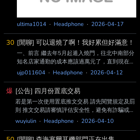
ultima1014
·
Headphone
·
2026-04-17
30
[閒聊] 可以退燒了啊！我好累但好滿意！
一、前言 繼去年5月起遁入燒門，往北中南部分
知名店家通勤的成本應該過萬元了，直到現在總
算 有足夠滿意覺得可以不用再這樣子下去，只
ujp011604
·
Headphone
·
2026-04-12
需要好好在家享受就好，以下我會分享我自己
所擁有的裝備、搭配方式及感受。 言詞過度口
爆
[公告] 四月份置底交易
語化及形容詞匱乏請見諒！ 二、裝備 播放器：
若是第一次使用置底推文交易 請先閱覽規定及罰
iPhone 17、Sony BDP S1500 串流：KKBOX
則 推文交易請審慎評估安全性，避免有詐騙或交
小尾巴：Fiio KA15、蘋果小尾巴、Apogee
易糾紛產生 推文格式範例： 賣_台北_一手_品名
groove 一體機：Sennheiser HDV820 數類轉換
wuyiulin
·
Headphone
·
2026-04-10
_價格_其他描述 1 2 3 4 5 6 欄位1：限 賣 徵 欄
器：Chord Quest 耳機擴大機：Naimu Sound L
位2：限 地區(限2個字) 或 寄送 或 皆可 欄位3：
50
[閒聊] 森海塞爾耳機部門正在出售