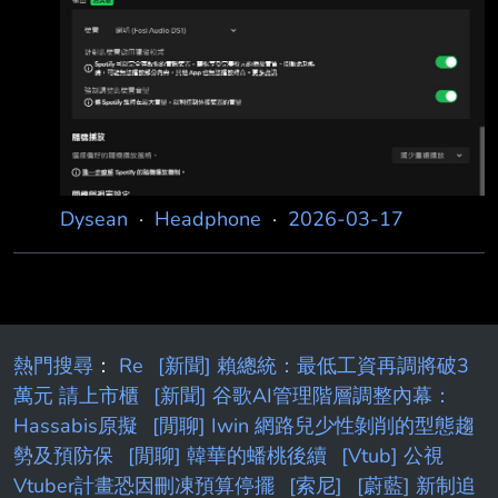
from JPTT on my Asus ASUS_AI2203_C. --
Dysean
·
Headphone
·
2026-03-17
熱門搜尋
：
Re
[新聞] 賴總統：最低工資再調將破3
萬元 請上市櫃
[新聞] 谷歌AI管理階層調整內幕：
Hassabis原擬
[閒聊] Iwin 網路兒少性剝削的型態趨
勢及預防保
[閒聊] 韓華的蟠桃後續
[Vtub] 公視
Vtuber計畫恐因刪凍預算停擺
[索尼]
[蔚藍] 新制追