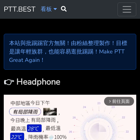
PTT.BEST
看板
本站與批踢踢官方無關！由粉絲整理製作！目標
是讓年輕族群，也能容易逛批踢踢！Make PTT
Great Again！
👉
Headphone
前往頁面
arrow_forward_ios