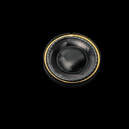
https://i.urusai.cc/hoehx.png 在QUALIA 010的
手冊裡面，SONY講過追求理想的動圈振膜是一
件非常矛盾的事情 既需要輕量且高剛性，同時
又要具備較大的內部損耗(AKA 阻尼) 整體而言要
柔軟，但又必須在局部有較高的硬度 當年的老
索透過把微米級的極細聚醯胺纖