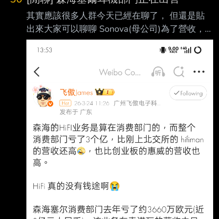
限 全新 或 一手 或 二手 欄位4：品名 以一種物
其實應該很多人群今天已經在聊了， 但還是貼
品或整組（如耳機+升級線）為限 欄位5：明確標
出來大家可以聊聊 Sonova(母公司)為了營收，
註價格(阿拉伯數字或以K代表千元) 欄位6：其他
所以要準備賣賠錢的Sennheiser， 專心在助聽
描述或說明 規定及罰則： 1.推文請依規定格式填
器方向。 HD900呀，可憐呀。
載，7日內不得重複推文， 違者直接水桶90日，
https://reurl.cc/3kj84l 瑞士助聽器製造商Sonova
並刪除推文 2
Holding AG(SIX:SOON)週一表示,全年銷售額和
利潤增長將位於 其指引區間的下限,同時該公司
宣布計劃出售其Sennheiser消費音頻業務,並制定
了到2031 財年實現60億瑞士法郎收入的目標。
Sonova表示,2025-26財年的銷售