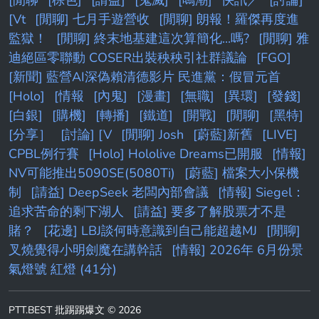
[Vt
[閒聊] 七月手遊營收
[閒聊] 朗報！羅傑再度進
監獄！
[閒聊] 終末地基建這次算簡化...嗎?
[閒聊] 雅
迪絕區零聯動 COSER出裝秧秧引社群議論
[FGO]
[新聞] 藍營AI深偽賴清德影片 民進黨：假冒元首
[Holo]
[情報
[內鬼]
[漫畫]
[無職]
[異環]
[發錢]
[白銀]
[購機]
[轉播]
[鐵道]
[開戰]
[閒聊]
[黑特]
[分享］
[討論] [V
[閒聊] Josh
[蔚藍]新舊
[LIVE]
CPBL例行賽
[Holo] Hololive Dreams已開服
[情報]
NV可能推出5090SE(5080Ti)
[蔚藍] 檔案大小保機
制
[請益] DeepSeek 老闆內部會議
[情報] Siegel：
追求苦命的剩下湖人
[請益] 要多了解股票才不是
賭？
[花邊] LBJ談何時意識到自己能超越MJ
[閒聊]
叉燒覺得小明劍魔在講幹話
[情報] 2026年 6月份景
氣燈號 紅燈 (41分)
PTT.BEST 批踢踢爆文 © 2026