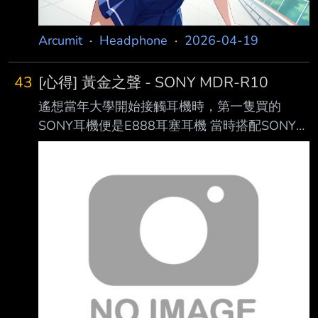
Arcumit
·
Headphone
·
2026-04-19
43
[心得] 黃金之聲 - SONY MDR-R10
遙想當年大學開始接觸耳機時，第一隻買的
SONY耳機便是E888耳塞耳機 當時搭配SONY隨
身聽E507，一整個覺得很時髦很發燒了 殊不知
當時遇到已是大燒的SONY控同學，家訪時聽了
兩隻耳罩耳機 一隻當時覺得外型很科技感、聲
音很亮很解析（後來知道原來是SA5000） 另一
隻外觀覺得很質樸，但當時尚且木耳的我一聽就
被這”黃金之聲”震撼不已 後來才得知這隻耳機即
是1989 年誕生的 MDR-R10 是技術力巔峰年代
的 SONY 幾乎不計成本打造的夢幻旗艦 手工配
對單體、日本櫸木腔體、bio-cellulose