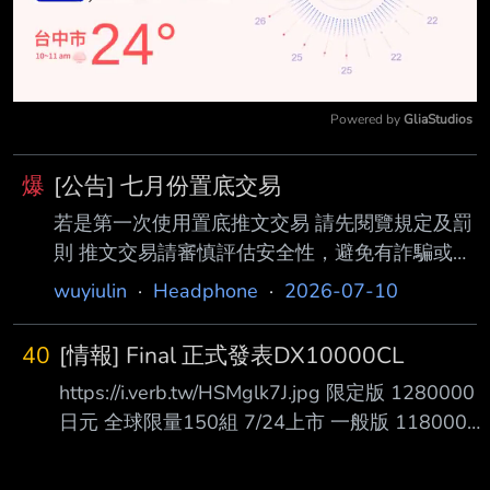
Powered by 
GliaStudios
Mute
爆
[公告] 七月份置底交易
若是第一次使用置底推文交易 請先閱覽規定及罰
則 推文交易請審慎評估安全性，避免有詐騙或交
易糾紛產生 推文格式範例： 賣_台北_一手_品名
wuyiulin
·
Headphone
·
2026-07-10
_價格_其他描述 1 2 3 4 5 6 欄位1：限 賣 徵 欄
位2：限 地區(限2個字) 或 寄送 或 皆可 欄位3：
40
[情報] Final 正式發表DX10000CL
限 全新 或 一手 或 二手 欄位4：品名 以一種物
https://i.verb.tw/HSMglk7J.jpg 限定版 1280000
品或整組（如耳機+升級線）為限 欄位5：明確標
日元 全球限量150組 7/24上市 一般版 1180000
註價格(阿拉伯數字或以K代表千元) 欄位6：其他
日元 秋天上市 產品內容（製品詳細） 隨附配件：
描述或說明 規定及罰則： 1.推文請依規定格式填
DX10000 CL * ePTFE 鍍銀線（4.4mm 平衡／
載，7日內不得重複推文， 違者直接水桶90日，