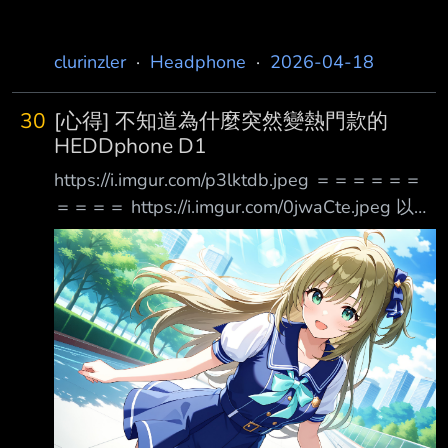
clurinzler
·
Headphone
·
2026-04-18
30
[心得] 不知道為什麼突然變熱門款的
HEDDphone D1
https://i.imgur.com/p3lktdb.jpeg ＝＝＝＝＝＝
＝＝＝＝ https://i.imgur.com/0jwaCte.jpeg 以前
的訊息， 原本想買他的原因就是單純的想要一
隻新世代的經典旗艦耳機， 在這之前是Meze
109 pro，但還是覺得有點太偏向流行了， 理論
上這種耳機不應該討論度這麼高， 不知道這個
月怎麼傳的， 總之D1突然被炒作到有點過頭，
但真心不覺得這是正在挑耳機的人該選的， 甚
至有自己喜好且還在挑選的人，不挑他才是對
的， 單純聽聽的話可以。 ＝＝＝＝＝＝＝＝＝