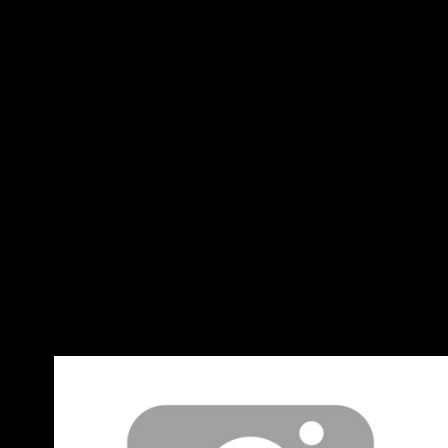
1.5 公尺） * 鍍銀耳機線（4-pin XLR 平衡／3 公
並刪除推文 2
尺） * 轉接頭 * 4-pin XLR → 6.3mm * 4.4mm →
6.3mm DX10000 CL Collector’s Edition（收藏
版） 除上述配件外，另外附贈：