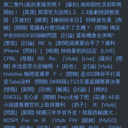
第二隻PU真的更痛苦嗎？
[爆卦] 南部韌性演習即將
開始！
[異環] 異環官方說明1.2、1.3版劇情調整原
因
[又被封]
[贈票]【橡樹街末日】 特映搶先看
[馬
娘]
[閒聊] 電腦為什麼消滅不了主機？
[閒聊] 傳說
中的9800X3D抽幀問題
[討論] 還有機會合併嗎?
[警世]
[討論]
RE
b
[新聞]蘋果要出手了？爆料：
iPhone
[問卦]
[
[鳴潮] 秧秧最初的設定
[LIVE]
CPBL
[母雞]
RE:
Re:
［Vtub]
[Live]
[爆卦]
[閒
聊] 米池是罪大惡極嗎
f
[棕色］
[討論] [Vtub]
Hololive 晚間直播單
F
r
[閒聊] 是JDG陣容不行還
是Tabe沒料
[閒聊] DK時隔1723天重返國際賽決賽
[情報]
[新聞]
[活俠]
[颱風]
[討論] [
[標的]
00631L 安心多
[閒聊] Peyz太慘了吧
[花邊] AE在
小孩贍養費官司上取得勝利
［奶子］
R:
[Vtub]
[問題]
[新聞] 韓國三年半首升息！韓股跌幅擴大，
KOSPI
Fw:
re
R
［Vtub
FW
[妮姬]
[MyGO]
[閒聊
[棕色]
[請益]
[鬼滅]
[鳴潮]
快訊／
[討論]