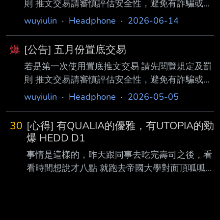
則 推文交易請審慎評估安全性，避免有詐騙或交
易糾紛產生 推文格式範例： 賣_台北_一手_品名
wuyiulin
·
Headphone
·
2026-06-14
_價格_其他描述 1 2 3 4 5 6 欄位1：限 賣 徵 欄
位2：限 地區(限2個字) 或 寄送 或 皆可 欄位3：
爆
[公告] 五月份置底交易
限 全新 或 一手 或 二手 欄位4：品名 以一種物
若是第一次使用置底推文交易 請先閱覽規定及罰
品或整組（如耳機+升級線）為限 欄位5：明確標
則 推文交易請審慎評估安全性，避免有詐騙或交
註價格(阿拉伯數字或以K代表千元) 欄位6：其他
易糾紛產生 推文格式範例： 賣_台北_一手_品名
描述或說明 規定及罰則： 1.推文請依規定格式填
wuyiulin
·
Headphone
·
2026-05-05
_價格_其他描述 1 2 3 4 5 6 欄位1：限 賣 徵 欄
載，7日內不得重複推文， 違者直接水桶90日，
位2：限 地區(限2個字) 或 寄送 或 皆可 欄位3：
並刪除推文 2
30
[心得] 有QUALIA的優雅，有UTOPIA的勁
限 全新 或 一手 或 二手 欄位4：品名 以一種物
爆 HEDD D1
品或整組（如耳機+升級線）為限 欄位5：明確標
事情是這樣的，昨天跟同事去吃完壽司之後，看
註價格(阿拉伯數字或以K代表千元) 欄位6：其他
看時間想說才八點 就跑去帝國大學對面頂呱呱
描述或說明 規定及罰則： 1.推文請依規定格式填
三樓的耳機店看能不能試聽HEDDPHONE D1 以
載，7日內不得重複推文， 違者直接水桶90日，
外貌協會來說D1沒有甚麼吸引力 但是以單體來
並刪除推文 2
說，卻是一個非常值得跑一趟聽聽看的耳機