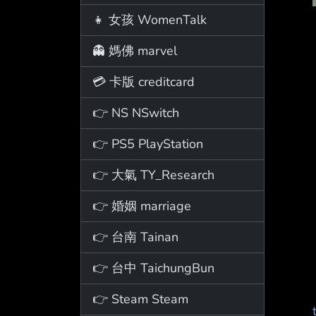
👧 女孩 WomenTalk
👻 媽佛 marvel
💳 卡版 creditcard
👉 NS NSwitch
👉 PS5 PlayStation
👉 大氣 TY_Research
👉 婚姻 marriage
👉 台南 Tainan
👉 台中 TaichungBun
👉 Steam Steam