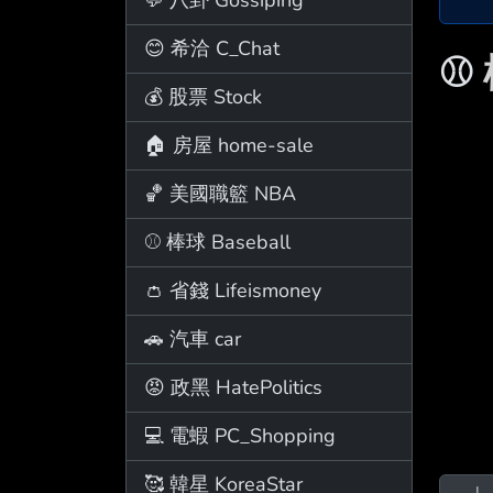
😊 希洽 C_Chat
⚾
💰 股票 Stock
🏠 房屋 home-sale
🏀 美國職籃 NBA
⚾ 棒球 Baseball
👛 省錢 Lifeismoney
🚗 汽車 car
😡 政黑 HatePolitics
💻 電蝦 PC_Shopping
🥰 韓星 KoreaStar