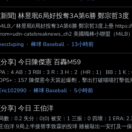
[新聞] 林昱珉6局好投奪3A第6勝 鄭宗哲3度
MiLB／林昱珉6局好投奪3A第6勝 鄭宗哲3度上壘 https://udn.c
from=udn-catebreaknews_ch2 美國職棒小聯
今天以6局失2分的優質 先發拿下本季第6勝；紅襪隊3A
eecclvping
·
棒球 Baseball
·
13小時前
場3度上壘。 效力亞利桑那響尾蛇隊的林昱珉今天在3A
2人 上壘危機，但靠雙殺、滾地球出局化解，第3局、第
[分享] 今日陳傑憲 百轟M59
PA：4 AB：3 RBI：3 R：3 H：2（HR：1） BB：1 K：0 
OPS+：157 陳傑憲今天當起爆劑，擊出打破喵喵打擊
M59 ，賽後OPS+上升至157。 陳傑憲目前還差14
Eric102990
·
棒球 Baseball
·
5小時前
降打擊王，同時OPS+也僅 次於張育成和魔鷹。 ---- Sent from
--
[分享] 今日 王伯洋
局數：0.2 失分：0(0) 被安：1 三振：0 四壞：1 ERA: 2.
王伯洋 9局上半接替李致霖的投球 雖被敲出一安打及一保