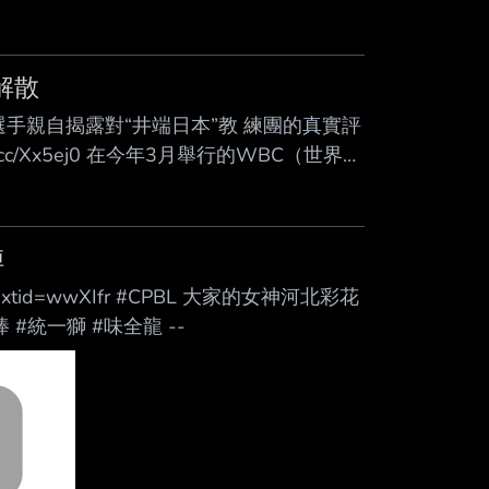
解散
選手親自揭露對“井端日本”教 練團的真實評
.cc/Xx5ej0 在今年3月舉行的WBC（世界棒
黯 然收場。如今，球隊迎來了前羅德隊總
代表隊的選手們究竟是如何看待這次的人事
心話。 首先，讓我們來對「井端日本」進
陣
?mibextid=wwXIfr #CPBL 大家的女神河北彩花
#統一獅 #味全龍 --