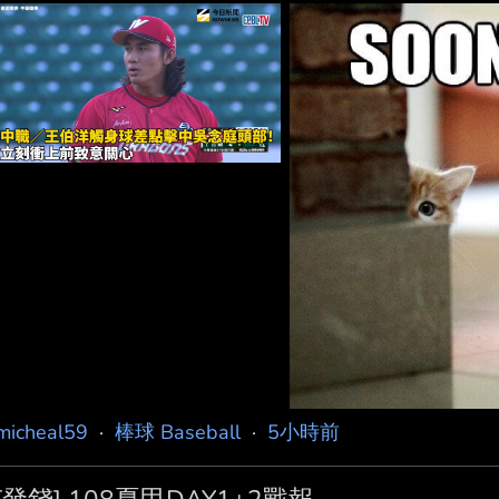
打者 讓對方形成滿壘殘壘 --
micheal59
·
棒球 Baseball
·
5小時前