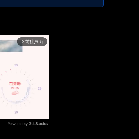
前往頁面
arrow_forward_ios
Powered by 
GliaStudios