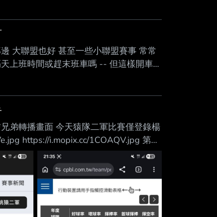
Mute
打
邊 大聯盟也好 甚至一些小聯盟賽事 常常
上班時間或趕末班車嗎 -- 但這樣開車回
手
天桃猿vs.中信兄弟轉播畫面 今天猿隊二軍比賽僅登錄楊
 https://i.mopix.cc/1COAQV.jpg 第四
份出場了（捕手身份出賽 則為7次） 之
二投手資源目前已經是捉襟 見肘了？ --