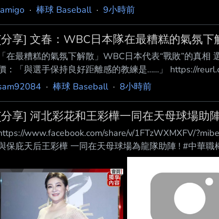
lamigo
·
棒球 Baseball
·
9小時前
[分享] 文春：WBC日本隊在最糟糕的氣氛下
「在最糟糕的氣氛下解散」WBC日本代表“戰敗”的真相 
價：「與選手保持良好距離感的教練是……」 https://reurl
球經典賽）中，侍日本（日本國家隊）以歷史最低的成績
sam92084
·
棒球 Baseball
·
8小時前
教練井口資仁擔任新任指揮官，誓言奪回王座。然 而，
異動呢？4位國家隊戰士在此不留情面地 吐露了他們的真
[分享] 河北彩花和王彩樺一同在天母球場助
行總檢討。 關於前總教練井端
https://www.facebook.com/share/v/1FTzWXMXFV/
與保庇天后王彩樺 一同在天母球場為龍隊助陣 ! #中華職棒 