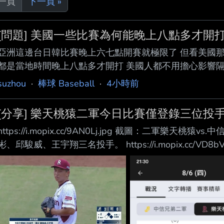
上一頁
下一頁 »
[問題] 美國一些比賽為何能晚上八點多才開
亞洲這邊台日韓比賽晚上六七點開賽就極限了 但看美國那
都是當地時間晚上八點多才開打 美國人都不用擔心影響隔天
家不是更晚更累嗎
suzhou
·
棒球 Baseball
·
4小時前
[分享] 樂天桃猿二軍今日比賽僅登錄三位投
https://i.mopix.cc/9AN0Lj.jpg 截圖：二軍樂
彬、邱駿威、王宇翔三名投手。 https://i.mopix.cc/VD8bVe.jpg
位登板的余新喆本職是捕手，但已經是累積第三次用投手身
前猿二也有在領先局面下使用何品室融登板的狀況，看來猿
如果是因為這樣，那二軍要增加場次似乎最大難點就