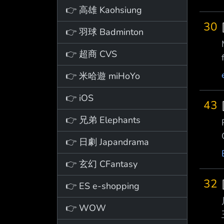
👉 高雄 Kaohsiung
30
👉 羽球 Badminton
👉 超商 CVS
👉 米哈遊 miHoYo
👉 iOS
43
👉 兄弟 Elephants
👉 日劇 Japandrama
👉 玄幻 CFantasy
32
👉 ES e-shopping
👉 WOW