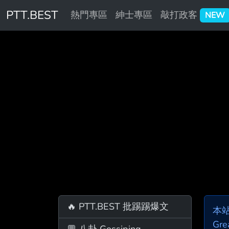
PTT.BEST
熱門專區
紳士專區
敲打政客
NEW
🔥 PTT.BEST 批踢踢爆文
本
Gre
💬 八卦 Gossiping