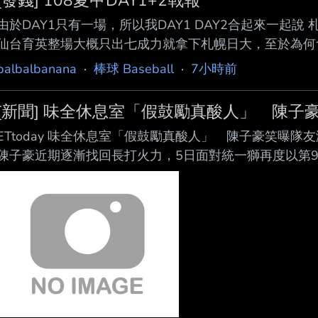
[發錢] 108夏甲DAY1+2戰報
由於DAY1只有一場，所以我DAY1 DAY2合起來一起說 札
仙台育英整場大概只出七成力就拿下札幌日大，至於為何
BB，整體跟地方大會的狀態略有差別，但能很明顯感覺
balbalbanana
·
棒球 Baseball
·
7小時前
狀況下，札幌日大也是很難做出適當攻勢，尤其是第八第
任何分數，只能說輸的不冤 ------ 東筑(福岡) 1：5 
[新聞] 味全休息室「假鼓勵真酸人」 陳子
先用他們的二號先發松永遥斗
ETtoday 味全休息室「假鼓勵真酸人」 陳子豪笑曝隊
陳子豪近期逐漸找回長打火力，5日面對統一獅再度以第9
裂；他在6日賽前受訪時表示，最近最大的差別除了運氣
的節奏，讓原本經常落在界外的紮實擊球，開始能夠留在場
局下轟出右外野陽春全壘打，替味全龍先馳得點， 最終龍
本季出賽67場，212打數敲出39支安打，貢獻3轟