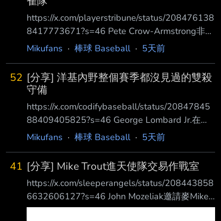
雀隊
想到球棒直接從手中飛出去，衝進 觀眾席並打
https://x.com/playerstribune/status/208476138
中Duluc的頭部。 訴狀指出，Duluc是位於布朗
8417773671?s=46 Pete Crow-Armstrong非常
克斯的SOMOS Community Care幕僚長。這一
喜歡為芝加哥小熊隊效力，他的父親也同樣喜
Mikufans
·
棒球 Baseball
·
5天前
擊讓她受到創傷
歡。他說： 「我在洛杉磯長大時，爸爸給我訂
了幾條規矩： 1. 我不能支持道奇隊。 2. 我不能
52
[分享] 洋基內野整個賽季都沒見過的雙殺
支持紅雀隊。」 「我爸爸來自芝加哥郊外的內
守備
珀維爾。他沒有強迫我一定要成為小熊隊球迷，
https://x.com/codifybaseball/status/20847845
不過這麼說吧 他確實非常積極地鼓勵我。 我小
88409405825?s=46 George Lombard Jr.在大
時候，大概七、八歲吧，每天一大早就會猛地推
聯盟初登場時，策動了一次「洋基內野整個賽季
Mikufans
·
棒球 Baseball
·
5天前
開爸媽房間的門，跳到床上大喊： 『我們去傳
都沒見過的雙殺守 備」。 應該指如此流暢的雙
殺守備 先發投手Ryan Weathers賽後表示：
41
[分享] Mike Trout進天使隊交易作戰室
「我真的為他感到驕傲，也替他的家人感到高
https://x.com/sleeperangels/status/208443858
興。希望未來他能在我身後幫我處理更多滾地
6632606127?s=46 John Mozeliak邀請麥Mike
球。」 Aaron Boone談George Lombard Jr.防
Trout進入天使隊的「交易作戰室」，旁觀球隊
守： 「我覺得最突出的，不只是他的運動能