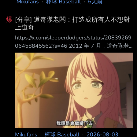
Mikufans
·
棒球 Baseball
·
6天前
易截止日。 談話內容： 「這就是我從小受到的
教育。 我小時候非常喜歡Derek Jeter,很顯然他
爆
[分享] 道奇隊老闆：打造成所有人不想對
整個職業生涯都只效力於同一支球隊。 我的合
上道奇
約中有不可交易條款，所以是否接受交易，最終
https://x.com/sleeperdodgers/status/20839269
決定權在我。 我目前仍是天使隊的一員，現在
06458845562?s=46 2012 年 7 月，道奇隊老
的情況就是如此。」 「對我而言，能在這裡重
闆Mark Walter特談到球隊交易補強時表示：
返季後賽，並為球隊帶來
「我們不會就此停手。我們還會繼續補強，要把
球隊打造得讓任何人都不想和道奇隊交手。 」
14 年後，他們確實做到了。 如今，道奇隊已成
為美國職棒大聯盟的頭號反派，甚至可以說是整
個體育界的大反派。 2012新老闆交易來Hanley
Ramírez，Randy Choate，Shane Victorino，Br
Mikufans
·
棒球 Baseball
·
2026-08-03