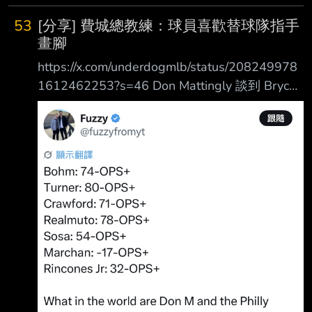
1. Willy Adames 7年182M 2. Justin Verlander
53
[分享] 費城總教練：球員喜歡替球隊指手
1年15M 3. Adrian Houser 2年22M 4. Harrison
畫腳
Bader 2年20.5M 5. Luis Arráez 1年12M 6.
https://x.com/underdogmlb/status/208249978
Tyler Mahle 1年10M 7. Jason Fole
1612462253?s=46 Don Mattingly 談到 Bryce
Harper 昨晚賽後的發言： 「只要你針對我們這
支球隊發表那樣的評論，就等於是在針對我們其
中一名球員，表示你對 他有意見、不喜歡
他。」
https://x.com/alexcoll_/status/2082486469361
389916?s=46 「我感覺Bryce確實正在思考這
件事。 但老實說，我不太覺得其他人也在想這
件事。」 Matting