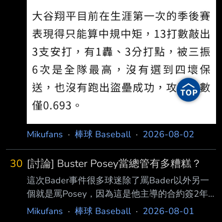
Mikufans
·
棒球 Baseball
·
2026-08-02
30
[討論] Buster Posey當總管有多糟糕？
這次Bader事件很多球迷除了罵Bader以外另一
個就是罵Posey，因為這是他主導的合約簽2年
只打30場就沒了，Posey上任沒多久但已經被球
Mikufans
·
棒球 Baseball
·
2026-08-01
迷罵過很多次了 Buster Posey上任以來主導合約