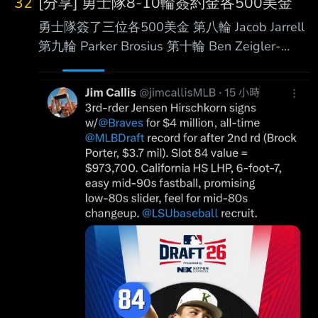
32
[分享] 勇士隊8-10輪簽約金各500美金
勇士隊簽了三位各500美金 第八輪 Jacob Jarrell
第九輪 Parker Brosius 第十輪 Ben Zeigler-
Namoa 我去看了是不是正式簽約金，結果三人
都是 因爲這三位都是大四生也沒有什麼選擇 美
國媒體也特別強調： “That’s not a typo. Those
signing bonuses are indeed just $500.”
https://reurl.cc/aEvx74 勇士隊策略： 用 AJ
Gracia 和 Carter Beck 兩位首輪球員簽下低於槽