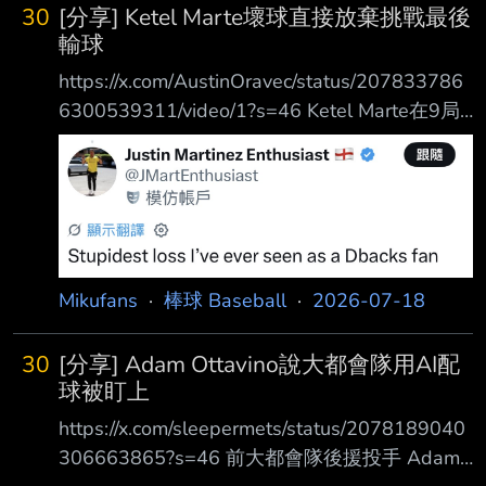
30
[分享] Ketel Marte壞球直接放棄挑戰最後
輸球
https://x.com/AustinOravec/status/207833786
6300539311/video/1?s=46 Ketel Marte在9局
二壘有人2好球2壞球 響尾蛇隊還有2次ABS挑戰
機會 Ketel Marte面對明顯高壞球直接沒挑戰走
人導致比賽結束 連球迷也傻眼
https://i.imgur.com/UyJXPQ8.jpeg
https://i.imgur.com/hKypneq.jpeg Ketel Marte想
下班了？？？ 響尾蛇這場比賽4:5輸給紅雀 --
Mikufans
·
棒球 Baseball
·
2026-07-18
30
[分享] Adam Ottavino說大都會隊用AI配
球被盯上
https://x.com/sleepermets/status/2078189040
306663865?s=46 前大都會隊後援投手 Adam