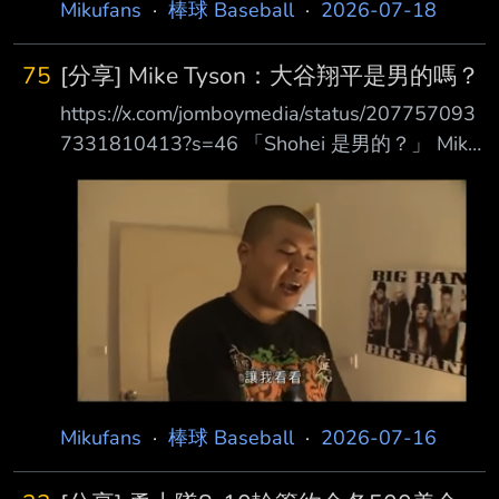
Ottavino 透露，大都會隊曾使用一套 AI 程式來
Mikufans
·
棒球 Baseball
·
2026-07-18
協助決定配球 。 「大都會是聯盟主要被盯上的
球隊。 他們當時使用一套 AI 程式協助選擇要投
75
[分享] Mike Tyson：大谷翔平是男的嗎？
什麼球路，但 MLB 後來發現了這件事，並要求
https://x.com/jomboymedia/status/207757093
他 們停止使用。」 Adam Ottavino 在梅子
7331810413?s=46 「Shohei 是男的？」 Mike
2022-2024年 3個球季 --
Tyson頒發 ESPY「年度最佳單場表現獎」給大
谷翔平後，隨即問了一個非常重要的問 題：
「Shohei 是男的？」 --
Mikufans
·
棒球 Baseball
·
2026-07-16