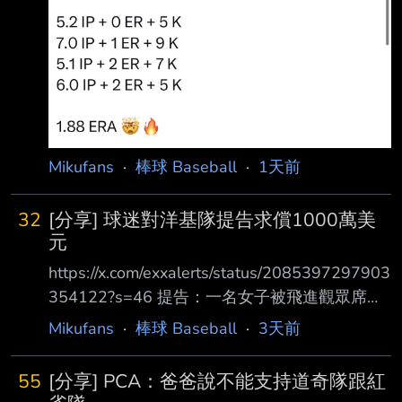
時，我就是必須把球投得更好，幫助這支球隊贏
球。 」 Edwin Diaz加入道奇後成績： 9.0 IP
11.00 ERA 2.44 WHIP 2 Blown Saves 不急季
後賽準備先發海
https://i.imgur.com/klAAAFN.jpeg --
Mikufans
·
棒球 Baseball
·
1天前
32
[分享] 球迷對洋基隊提告求償1000萬美
元
https://x.com/exxalerts/status/2085397297903
354122?s=46 提告：一名女子被飛進觀眾席的
球棒打中後，現在向紐約洋基隊求償1,000萬美
Mikufans
·
棒球 Baseball
·
3天前
元。 37歲的Stephanie Duluc當時坐在公司安排
的座位上，位置就在本壘後方第4排。 當時，克
55
[分享] PCA：爸爸說不能支持道奇隊跟紅
里夫蘭守護者隊球員Jose Ramirez揮棒擊球，沒