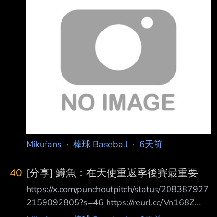
進行交易談判。 據消息人士透露，他帶了寶可
力，還有他在場上
夢卡包和 BODYARMOR 運動飲料。
https://x.com/rhettbollinger/status/208441900
1342398676?s=46 GM John Mozeliak表示，他
幾週前曾與Mike Trout談過，雙方決定不會把他
放上
Mikufans
·
棒球 Baseball
·
6天前
40
[分享] 鱒魚：在天使重返季後賽最重要
https://x.com/punchoutpitch/status/208387927
2159092805?s=46 https://reurl.cc/Vn168Z
Mike Trout談他對天使隊的忠誠，以及大聯盟交