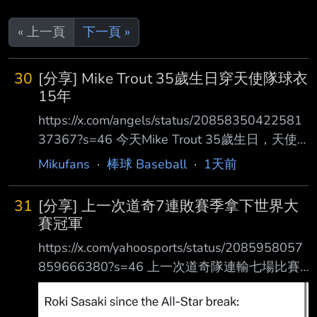
« 上一頁
下一頁 »
30
[分享] Mike Trout 35歲生日穿天使隊球衣
15年
https://x.com/angels/status/20858350422581
37367?s=46 今天Mike Trout 35歲生日，天使
官方發布祝賀 查了一下目前Mike Trout 15年16
Mikufans
·
棒球 Baseball
·
1天前
個球季目前是隊史第一人（資歷純大聯盟出賽滿
15年） 在天使隊15年真的很稀有，這隊待15年
31
[分享] 上一次道奇7連敗賽季拿下世界大
某方面來說真的不簡單 1.Mike Trout 2011-（目
賽冠軍
前15年16個球季） 2.Garret Anderson 1994-
https://x.com/yahoosports/status/2085958057
2008（14年15個球季 3.Tim Salmon 1992-
859666380?s=46 上一次道奇隊連輸七場比賽
2006（14年但一
最終以拿下世界大賽冠軍收尾 Edwin Diaz賽後
訪問： 「我是個大聯盟投手……當我上場比賽