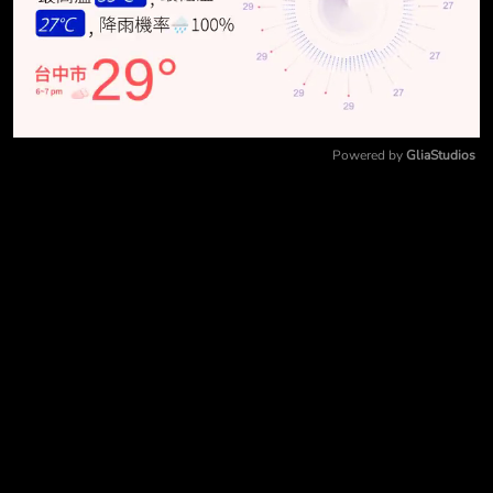
Powered by 
GliaStudios
Mute