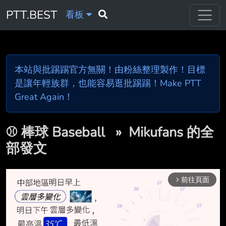
PTT.BEST
看板
本站與批踢踢官方無關！由粉絲整理製作！目標
是讓年輕族群，也能容易逛批踢踢！Make PTT
Great Again！
⚾
棒球 Baseball
»
Mikufans 的全
部發文
前往頁面
arrow_forward_ios