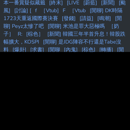
本一番賞疑似藏籤
[終末]
[LIVE
[蔚藍]
[新聞]
[颱
風]
[討論] [
f
［Vtub]
F
［Vtub
[閒聊] DK時隔
1723天重返國際賽決賽
[發錢]
[請益]
[鳴潮]
[閒
聊] Peyz太慘了吧
[閒聊] 米池是罪大惡極嗎
［奶
子］
R:
[棕色］
[新聞] 韓國三年半首升息！韓股跌
幅擴大，KOSPI
[閒聊] 是JDG陣容不行還是Tabe沒
料
[爆卦]
[求書]
[閒聊
[內鬼]
[棕色]
[轉播]
[閒
聊] Josh
[標的] 00631L 安心多
[情報] Siegel：追
求苦命的剩下湖人
[閒聊] 終末地基建這次算簡化...
嗎?
[花邊] AE在小孩贍養費官司上取得勝利
[Vtub]
[問題]
[閒聊] 雅迪絕區零聯動 COSER出裝秧秧引社
群議論
[FGO]
[尼古] 認真說 煙癮 完全不能和毒癮
相提並論ㄅ
[問卦] 台男為何漸漸不想花錢花時間在
台女上
[live]
[白銀]
[購機]
快訊／
[分享］
[蔚
藍]新舊
[Holo] Hololive Dreams已開服
[閒聊] 七月
手遊營收
［棕色］
[閒聊] NV顯卡經通路證實最多
漲20%！
[漫畫]
[無職]
[開戰]
[閒聊]
[黑特]
[討