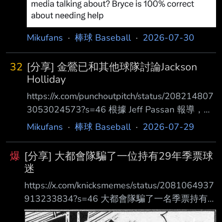
Mikufans
·
棒球 Baseball
·
2026-07-30
32
[分享] 金鶯已和其他球隊討論Jackson
Holliday
https://x.com/punchoutpitch/status/208214807
3053024573?s=46 根據 Jeff Passan 報導，金
鶯隊已與其他球隊針對以下球員展開交易談判討
Mikufans
·
棒球 Baseball
·
2026-07-29
論： Jackson Holliday Adley Rutschman Colton
Cowser Jackson Holliday每年都有進步還年輕但
爆
[分享] 大都會隊騙了一位持有29年季票球
進階數據很醜防守也不怎麼樣 Adley Rutschman
迷
今年的打擊有回到之前比去年好很多 Colton
https://x.com/knicksmemes/status/2081064937
Cowser打擊爛兩年了不過守備還很好 --
913233834?s=46 大都會隊騙了一名季票持有
人，讓他把自己的座位讓給Emma Stone.。 昨