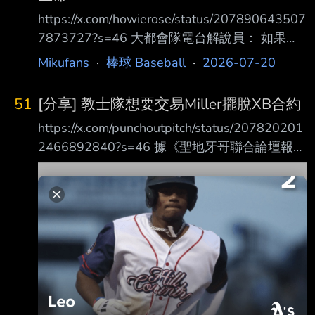
https://x.com/howierose/status/207890643507
7873727?s=46 大都會隊電台解說員： 如果
MLB 真的打算在幾年內再增加兩支球隊，那到
Mikufans
·
棒球 Baseball
·
2026-07-20
時候最好已經在火星上發現生命 否則他們到底
要去哪裡再找出 45 到 50 名「大聯盟等級的投
51
[分享] 教士隊想要交易Miller擺脫XB合約
手」？ 下面天使隊解說員： 別忘了，現在整個
https://x.com/punchoutpitch/status/207820201
聯盟的團隊打擊率才只有 2 成 40，所以他們還
2466892840?s=46 據《聖地牙哥聯合論壇報》
得另外找出 45 到 50 名 具備大聯盟水準的打
的 Kevin Acee 報導，教士隊可能考慮交易
者。 大都會隊解說員回應： 沒錯，而那又是另
Mason Miller，藉 此擺脫 Xander Bogaerts 的
一個值得深入討論的問題。 不過，儘管現在的
合約負擔。 「目前在 Petco Park 內部被拿來討
投手球
論的一個問題是：如果把 Miller 放進一筆包含
Bogae rts 的交易包裹中，這樣的方案是否好到
令人無法拒絕。 幾乎可以確定的是，教士隊最
終會設法擺脫部分 Bogaerts 的薪