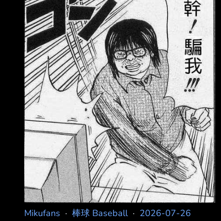
晚，Emma 坐在我朋友的大都會季票座位上，那
個位置是在右外野第一排。 上週，大都會隊打電
話給他，說要幫他升級座位，理由是「這個球季
很難熬，而且他已經當 了很久的季票持有人（29
年）」。 結果後來才發現，他們其實是需要那些
座位，讓Emma和Chris Pine拍電影。 他們很可
能從一開始就沒打算讓他選擇，只是刻意隱
Mikufans
·
棒球 Baseball
·
2026-07-26