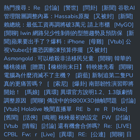
熱門搜尋
：
Re
[討論]
[警世]
[問卦]
[新聞] 谷歌AI
管理階層調整內幕：Hassabis原擬
[又被封]
[新聞]
賴總統：最低工資再調將破3萬元 請上市櫃
[MyGO]
[閒聊] Iwin 網路兒少性剝削的型態趨勢及預防保
[新
聞]蘋果要出手了？爆料：iPhone
[母雞]
[Vtub] 公
視Vtuber計畫恐因刪凍預算停擺
[又被封]
Asmongold : 可以槍殺非法移民兒童
[閒聊] 韓華的
蟠桃後續
[贈票]【橡樹街末日】 特映搶先看
[閒聊]
電腦為什麼消滅不了主機？
[蔚藍] 新制追第二隻PU
真的更痛苦嗎？
[
[索尼]
[爆卦] 南部韌性演習即將
開始！
[馬娘]
[異環] 異環官方說明1.2、1.3版劇情
調整原因
[閒聊] 傳說中的9800X3D抽幀問題
[討論]
[Vtub] Hololive 晚間直播單
RE
b
re
R
[Holo]
[舊聞]
[活俠]
[鳴潮] 秧秧最初的設定
FW
[討論]
[Vtub
[情報]
[討論] 還有機會合併嗎?
Re:
[LIVE]
CPBL
Fw:
r
[Live]
[異環]
RE:
[公連]
[閒聊] 日