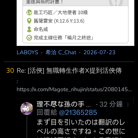
LABOYS
·
希洽 C_Chat
·
2026-07-23
30
Re: [活俠] 無職轉生作者X提到活俠傳
:
https://x.com/Magote_rihujin/status/20801456
90907599203 : 活俠傳、要所要所の文章がう
ますぎるので翻訳MODのチームにプロが紛れ
込んでそうだ : なと思ったりした。 : 覺得日文
翻譯小組裡面混了專業人士，重要場景翻譯得太
好了 有台灣書迷在底下問老師感想