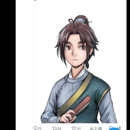
「唐門認可趙活的人其實還真不少」 漸漸你會
發現趙活的自述不能全當真， 魔鬼藏在細節裡
面