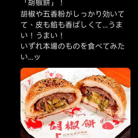
房亂加胡椒粉的比率有點太高w 這是看善惡值
嗎？ 廚房有兩個集體事件嘛 一個是自掏腰包做
大餐全體好感上升