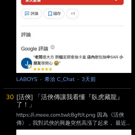
LABOYS
·
希洽 C_Chat
·
3天前
30
[活俠] 「活俠傳讓我看懂『臥虎藏龍』
了！」
https://i.meee.com.tw/c8gftJt.png 因為《活俠
傳》，我對武俠的興趣突然高漲了起來， 最近
正一點一點地重看《臥虎藏龍》。 以前看的時