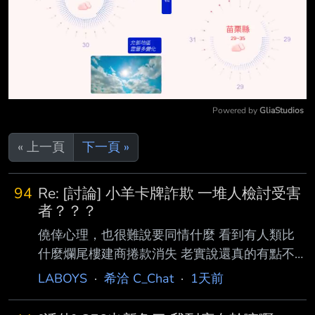
Powered by 
GliaStudios
Mute
« 上一頁
下一頁 »
94
Re: [討論] 小羊卡牌詐欺 一堆人檢討受害
者？？？
僥倖心理，也很難說要同情什麼 看到有人類比
什麼爛尾樓建商捲款消失 老實說還真的有點不
能直接比 因為有時候建商的水深，市井小民你
LABOYS
·
希洽 C_Chat
·
1天前
測不到，資訊就不對等 有可能他帳做的很好，
逛標的看起來一切正常，韭菜是看不出來他背地