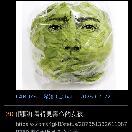
http://i.imgur.com/Otn1BV2.jpg 藤原龍也本人：
「因為生菜業正面臨危機， 能否借你的臉一
用？」——對方這樣拜託我。 我回：「可以
啊。」 結果真的變成了「出臉」的工作。 為什
麼啊……。 我會在賣場等大家來的。
http://i.imgur.com/IojVBpL.jpg 近年來的酷暑，
對於以新鮮度為生命的生菜品質維持造成很大影
響。
LABOYS
·
希洽 C_Chat
·
2026-07-22
30
[閒聊] 看得見壽命的女孩
https://x.com/J4gkB/status/207951392611987