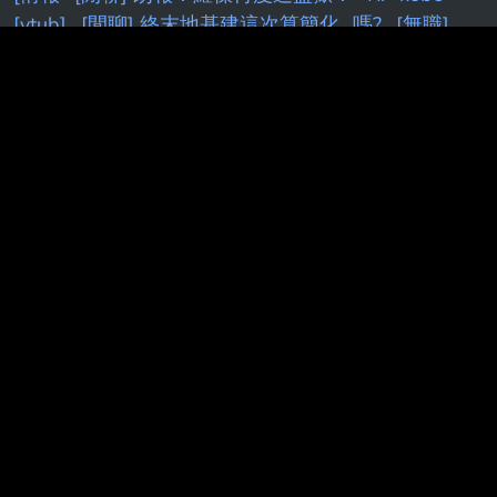
[vtub]
[閒聊] 終末地基建這次算簡化...嗎?
[無職]
[26夏]
[問卦]新竹教授砍死妹夫重點整理！7千萬去
投0050
[討論] [V
Fw:
[鳴潮]
[開戰]
快訊／
[情
報]
信
[LIVE] CPBL例行賽
k
[轉播]
[LIVE]
CPBL
[發錢]
[獵人] 小傑、奇犽最後有達到旅團級別
嗎？
F
[討論] Kuminga怎麼才過一年 身價掉這麼
多？
[FGO]
[請益] DeepSeek 老闆內部會議
[討論]
權喜原：不再公開班機資訊了
[討論] 雙北實居人口
近700萬，養不起兩顆大巨蛋
[蔚藍] 檔案大小保機
制
[標的] 00631L 安心多
[新聞] 藍白硬推台灣未來
帳戶 政院擬祭不副署反
[新聞]
[花邊] JT：我不想跟
自認什麼都知道的人待一起
[情報] NV可能推出
5090SE(5080Ti)
[閒聊]
[花邊] AE在小孩贍養費官
司上取得勝利
[情報] 2026年 6月份景氣燈號 紅燈
(41分)
[Holo] Hololive Dreams已開服
[請益] 要多
了解股票才不是賭？
[問題] 新莊球場真的有很臭嗎