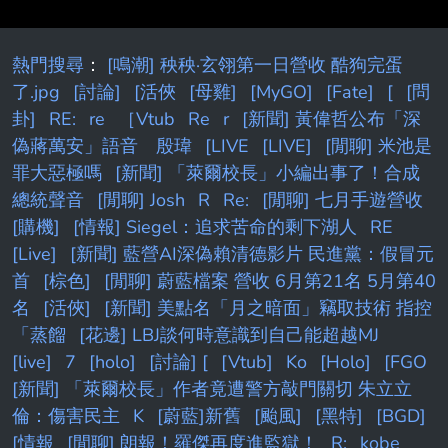
熱門搜尋
：
[鳴潮] 秧秧·玄翎第一日營收 酷狗完蛋
了.jpg
[討論]
[活俠
[母雞]
[MyGO]
[Fate]
[
[問
卦]
RE:
re
［Vtub
Re
r
[新聞] 黃偉哲公布「深
偽蔣萬安」語音 殷瑋
[LIVE
[LIVE]
[閒聊] 米池是
罪大惡極嗎
[新聞] 「萊爾校長」小編出事了！合成
總統聲音
[閒聊] Josh
R
Re:
[閒聊] 七月手遊營收
[購機]
[情報] Siegel：追求苦命的剩下湖人
RE
[Live]
[新聞] 藍營AI深偽賴清德影片 民進黨：假冒元
首
[棕色]
[閒聊] 蔚藍檔案 營收 6月第21名 5月第40
名
[活俠]
[新聞] 美點名「月之暗面」竊取技術 指控
「蒸餾
[花邊] LBJ談何時意識到自己能超越MJ
[live]
7
[holo]
[討論] [
[Vtub]
Ko
[Holo]
[FGO
[新聞] 「萊爾校長」作者竟遭警方敲門關切 朱立立
倫：傷害民主
K
[蔚藍]新舊
[颱風]
[黑特]
[BGD]
[情報
[閒聊] 朗報！羅傑再度進監獄！
R:
kobe