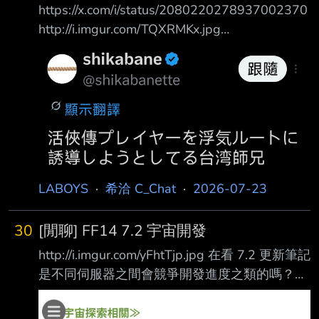
https://x.com/i/status/2080220278937002370
http://i.imgur.com/TQXRMKx.jpg
http://i.imgur.com/9eOr3kn.jpg 壞
http://i.imgur.com/hJMX3ul.jpg
http://i.imgur.com/1VnjaFt.jpg 我跟剛跑完小師
妹路線的朋友說： 「如果唐門遭到襲擊時你惡
人值夠高， 還有私奔逃亡路線喔。」 從那之後
他就再也沒有聯絡我了……真令人擔心。 （晁和
顏比雙YA） 太壞了 人心太
LABOYS
·
希洽 C_Chat
·
2026-07-23
30
[閒聊] FF14 7.2 宇宙開發
http://i.imgur.com/yFhtTjp.jpg 在看 7.2 更新筆記
是不同伺服器之間會競爭開發進度之類的嗎？w
http://i.imgur.com/MOJOrVA.jpg 要來這個地區練
專業技能？ 雖然我已經要全部練滿了，剩下甲