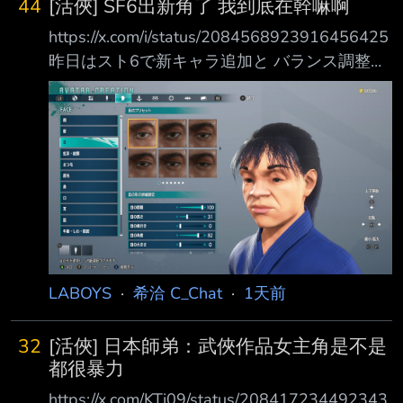
44
[活俠] SF6出新角了 我到底在幹嘛啊
裡坑有多大 連個端倪都嗅不出來 然而今天小羊
https://x.com/i/status/2084568923916456425
光從外面看，就問題多多 假設真的有在玩，看
昨日はスト6で新キャラ追加と バランス調整の
到那個開價不覺得奇怪嗎 其它家開5000，他開
アプデが来てたんですよ …私は何をしているん
3500 人家有名額限制，他無上限還保證有貨 什
だ？ #活俠傳 http://i.imgur.com/xQaJeNp.jpg
麼卡片鑑定流程，寄售流程，價格都是同行腰斬
https://x.com/i/status/2084591618582258068
不知道價格？老祖宗都說貨比三家了，拍賣網大
影片超讚ww http://i.imgur.com/XdAowbG.jpg
家都賣多少不是一叫就出來嗎 種種跡
http://i.imgur.com/4MYP8Y2.jpg http://i.imgur.co
LABOYS
·
希洽 C_Chat
·
1天前
32
[活俠] 日本師弟：武俠作品女主角是不是
都很暴力
https://x.com/KTj09/status/208417234492343