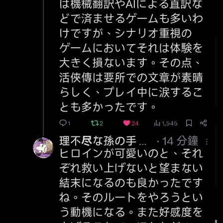
http://i.imgur.com/WUncp9I.jpg 首先吸引我注
意的是翻譯水準奇高。 這個世界上有許多遊戲
會直接使用機器翻譯， 或是依靠 AI 進行直譯來
處理文本， 但對於重視劇情的遊戲