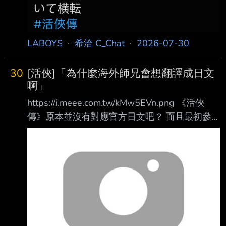
LABOYS
·
希洽 C_Chat
·
2026-07-30
30
[活俠]「為什麼海外師兄會想翻譯成日文
啊」
https://i.meee.com.tw/kMw5EVn.png 《活俠
傳》原本並沒有對應官方日文吧？ 而且最初參
與翻譯的志願者，好像日本人的比例並不高吧？
所以，一方面真的很感謝那些最早決定把遊戲翻
譯成日文的海外師兄師姐； 另一方面，也很想
聽聽他們當初究竟是為什麼，想把這款遊戲翻譯
成日文。 https://i.meee.com.tw/xJVrs5Q.png 推
薦看看翻譯團隊的訪談內容，非常有趣。 是愛
啊……其中飽含，就是愛。
https://i.meee.com.tw/IBlwWMl.png 對作品的