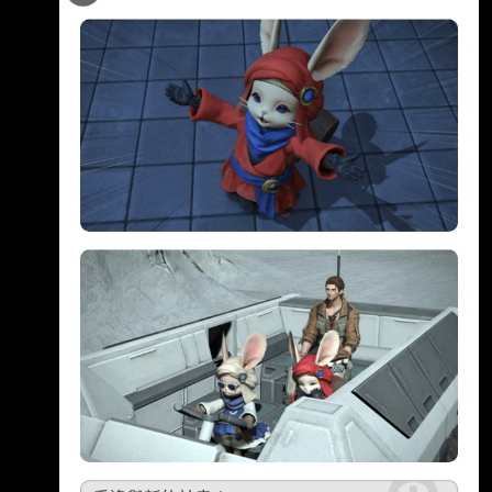
冑 http://i.imgur.com/6AdYUNl.jpg 宇宙好運道
ww 是不是超級看臉
http://i.imgur.com/ioDgfXw.jpg 隨機100級 好腦
袋大王 XDDD 我怕了 目前釣座騎進度，30/100
也就是還要700+禿鷹 真