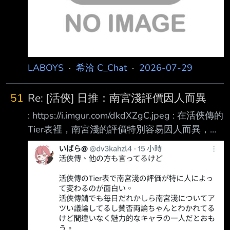
LABOYS
·
希洽 C_Chat
·
2026-07-29
51
Re: [活俠] 日推：南宮淺評價因人而異
: https://i.imgur.com/dkdXZgC.jpeg : 在活俠傳的
Tier表裡，南宮淺的評價特別容易因人而異，這
點很有趣。 在南宮壽宴上，四師兄跟趙活說，
那個南宮淺，大概有你三分之一或四分之一可
憐，趙活驚呼那還真可憐。 但老實說你現在如
果現在問這個問題， 我會覺得南宮淺的處境，
比趙活來的更可憐。 差別在於「有沒有同伴這
件事情」 你玩第一輪，會認同四師兄的說法，
但隨著你越玩越多輪，會越來越深入體會到