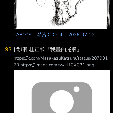
LABOYS
·
希洽 C_Chat
·
2026-07-22
93
[閒聊] 桂正和『我畫的屁股』
https://x.com/MasakazuKatsura/status/207931
70 https://i.meee.com.tw/H1CXC31.png
https://pbs.twimg.com/media/HNs31WrbwAA
UCUe.jpg 我畫的屁股。 不是走 pop 的風格，而
是把背景也處理得比較暗， 畫得像一幅油畫一
樣。 說起來，大概在五、六年前，我開始構思
這張插圖時，心裡想的是： 「想把這幅作品印
成 T 恤推出。」 因此， 為了讓人第一眼不要立
刻看出那是屁股， 我刻意把它畫得更像剪影