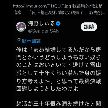
http://i.imgur.com/P1fQ1lP.jpg 我當時的想法是
這樣： 「反正都已經和蘭師父結婚了， 就先別
管唐門那群回天乏術的師兄弟，乾脆我走先，
以雪山派弟子的身分先潛伏個十年左右， 再慢
慢考慮今後該怎麼打算吧～」 所以打算迴避最
終決戰。 結果得知趙活懷著這份仇恨， 潛伏隱
忍了整整三十年，我整個人都傻了。 XDDDD 還
想獨善其身啊師弟
http://i.imgur.com/R75UIQI.jpg 行屍走肉套餐？
行屍走肉記得也有派生的 不知道他是不是走到
一對兒女被打死 夏侯蘭懸樑自盡的那