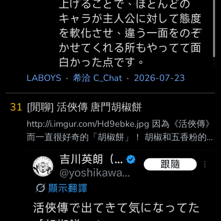
LABOYS
·
希洽 C_Chat
·
2026-07-23
31
[閒聊] 活俠傳 唐門胡椒餅
http://i.imgur.com/Hd9ebke.jpg 因為《活俠傳》
而一直很好奇的「胡椒餅」！ 胡椒和五香粉的
濃郁香氣， 外皮和內餡都烤得香噴噴……好吃！
好吃！ 總有一天一定要吃看看在地正宗的胡椒
餅……！ 不過台灣外姓弟子應該都知道
http://i.imgur.com/JSXydqb.jpg 其實唐門的胡椒
不是單純胡椒粉 是唐門的一種毒藥配方 不過講
到胡椒我就想說 不知道為什麼 總覺得趙活在廚