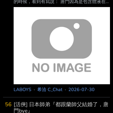
的時候，看到有寫說： 唐門因為是包含體液在
內、全身都是毒的毒人， 所以如果要和沒有抗
毒抗性的人進行親密行為，就必須考慮到解毒之
類的。 但是，有著那種身體，還把逛青樓當興
趣的大師兄，根本就是最糟糕的客人吧。 不過
實際上也有可能他根本沒有做， 只是單純肢體
接觸一下，或者只是撒錢支持完就回去了。 體
液交換！！ 梅毒布衣，別姓唐了 從今天開始你
就是梅公子（x 不過現在的主流觀點， 一般偏向
唐布衣只是去大撒幣，並沒有每個都睡 XDDD
LABOYS
·
希洽 C_Chat
·
2026-07-30
56
[活俠] 日本師弟『都跟蘭師父結婚了，唐
門bye』