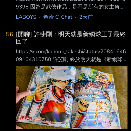
9398 因為是武俠作品，是不是所有的女主角都
持有暴力啊？ 葉妹目前還不清楚...如果她也使用
LABOYS
·
希洽 C_Chat
·
2天前
暴力的能力，說不定就能標榜 『全女主角都是
暴力系女主』這個賣點了。 そうですね、多く
56
[閒聊] 許斐剛：明天就是新網球王子最終
の武侠小説には女侠が登場します 也是，很多
回了
武俠小說都會有女俠登場。 葉妹は回復した後
https://x.com/konomi_takeshi/status/20841646
はあの葉兄をしのぐ才能を見せつけてきますよ
09104310750 許斐剛 終於明天就是《新網球
ただ本人が武功上げるのめんどくせ～って性質
王子》的原作最終回了 《Jump SQ》9月號也比
なので大成するかはわからないですけど 葉妹
平常增加了165%的印刷量 聽說這是《Jump
在恢復之後，會展現出甚至超越葉兄的武
SQ》創刊19年以來首次進行增刷的壯舉…… 希望
能讓許多人都露出笑容。 #新網球王子最終回 #
謝謝你網王（網球王子）
https://pbs.twimg.com/media/HOxwqUkaUAA
NZ0s.jpg 27年，完結 當年迷不二周助迷到不行
的女同學，都好幾個孩子