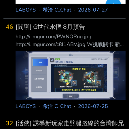
LABOYS
·
希洽 C_Chat
·
2026-07-27
46
[閒聊] G世代永恆 8月預告
http://i.imgur.com/PWNORng.jpg
http://i.imgur.com/c8I1ABV.jpg W挑戰關卡 新蛋
池 限五飛 常駐特洛瓦 常駐大舅子船
http://i.imgur.com/FOUxZHr.jpg 鋼彈W和SD鋼
彈角色上調 日後實裝
http://i.imgur.com/eBymuEX.jpg 新永恆關卡
http://i.imgur.com/MFbqmMO.jpg 新強敵來襲
http://i.imgur.com/Wk47laJ.jpg 獨角獸配布
http:/
LABOYS
·
希洽 C_Chat
·
2026-07-25
32
[活俠] 誘導新玩家走劈腿路線的台灣師兄