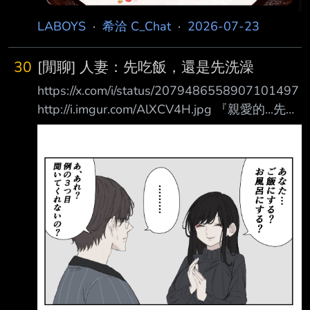
LABOYS
·
希洽 C_Chat
·
2026-07-23
30
[閒聊] 人妻：先吃飯，還是先洗澡
https://x.com/i/status/2079486558907101497
http://i.imgur.com/AlXCV4H.jpg 『親愛的...先吃
飯？還是先洗澡？』 『.........』 『欸，啊咧？照
慣例的第三選項今天不問嗎？』 『因為吃飯的
時候要做，洗澡的時候也做』 『今天是二連
戰？』 http://i.imgur.com/iObIByx.jpg 『.......今
天...妳格外的在意時間啊， 有什麼要緊事嗎？』
『還有一分鐘我就滿18歲了』 http://i.imgur.com