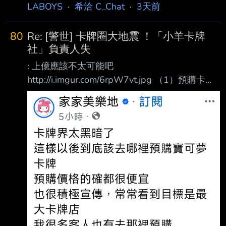
LABOYS
·
希洽 C_Chat
·
3天前
80
Re: [警世] 卡牌圈大地震 ！「小羊卡牌
社」負責人失
: 上億應該不太可能吧
http://i.imgur.com/6rpW7vt.jpg （1）預購卡牌
商品，價格便宜的不可思議 （2）沒有宣傳
［X］積極宣傳［O］ （3）同業直接跟他進貨
然後出售都會賺 （4）因為價格太猛正常價格的
店家被視為黑店 （5）直接爆割一波韭菜 （6）
就算出事了以後預購玩家還是會找最便宜，這就
是天性 就前半年先放長線釣大魚 給你賠本價，
做大團購群組和口碑 玩家爭相走告來這買超便
宜 甚至其他卡牌店直接跟他進貨再賣都能獲利
等上鉤的魚夠多 直接颯爽退群，人間蒸發 不是
什麼嶄新的手法 也不