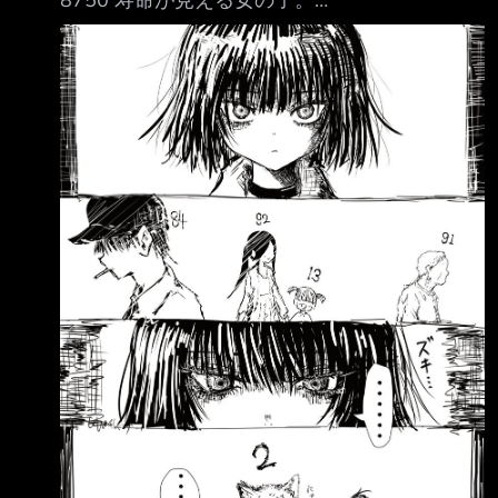
8750 寿命が見える女の子。
https://pbs.twimg.com/media/HNvqzQyaoAAQ
Mlv.jpg 喵
https://pbs.twimg.com/media/HNvq_R8awAAm
f-H.jpg 「－－你怎麼一路活到現在？」 ？ 從流
浪貓變成家貓，直接延命20年 XDD 溫馨 --
「胡鐵花，我希望你以後知道，世上的女孩子，
並不是每個都像高亞男那麼好對付的，你覺得高
亞男好對付，只因為她喜歡