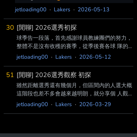
jetloading00
·
Lakers
·
2026-05-13
30
[閒聊] 2026選秀初探
球季告一段落，首先感謝球員教練團們的努力，
整體不是沒有收穫的賽季，從季後賽各球 隊的
深度，也看出選秀與發展球員的重要。 接下來
jetloading00
·
Lakers
·
2026-05-12
就是選秀跟自由市場，之前談過#25可能的人
選，這幾天是combine 分享雷達內球 員測試狀
51
[閒聊] 2026選秀觀察 初探
態，專注在#25幾位MorezJohnson、Cam Carr
雖然距離選秀還有幾個月，但區間內的人選大概
這種天菜但拿不到就先不提。 至於可能的交易
這階段也差不多會越來越明朗，就分享個 人觀
方案的話，例如水鳥Missi、籃網夏普加二輪之
察，會從「操盤方向」邏輯設定不同選法，也可
類的可能，時間近點再來 談。 #Henri Veesar
jetloading00
·
Lakers
·
2026-03-29
以趁著三月瘋看看人選的表現。（湖 人大概就
中鋒 6呎11’25 （裸足） 7呎2（臂長）、9呎
是25-27） 「選秀方向」：個人會以「選長期中
3（站立摸高） #Malachi
鋒栽培」或是「增加側翼素材」為選才，推薦幾
個人 選，這篇就先以側翼、中鋒為主。 以目前