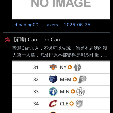
jetloading00
·
Lakers
·
2026-06-25
爆
[閒聊] Cameron Carr
歡迎Carr加入，不過可以先說，他是本屆我的湖
人第一人選，怎麼排原本都覺得是#15附 近，投
籃跟防守潛力很棒、有著頂級彈跳帶來的Lob
Threats，十足就是77旁邊超好的天 菜。 模板：
高：J-Dub,TM3/正常：Devin Vasell 靜態：6呎
5‘75/臂長 7呎1吋/站立摸高8呎8 動態條件：助
跑起跳42.5 （本屆第二） 優點： 優秀的投籃手
感以及頂級體能，加上一些慢慢開發的持球能
力，兼具投射、尺寸、體能， 能無球持球切換，
非常符合現代需要的3D搖擺人。在Combine表現