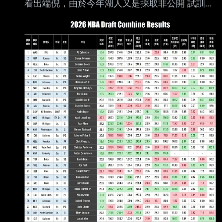
看出端倪，由於今年湖人又是採取非公開 試訓，
所以真正對誰有興趣，沒有辦法從試訓得知，但
正好#25左右後會有一波段層，所 以人選有誰大
概不難猜，以下就最後再列出幾個畢竟熱門的人
選，可以當作下禮拜的參考 。 Henri Veesar
優：7呎機動性優秀的延伸型中鋒，可以提供更
多戰術選擇，球商出色，學習力好。 缺：身材單
薄進聯盟會需要一陣子掛肉，掛肉是否影響機動
性跟投籃是疑慮，以7呎長人 來說目前護框能力
普通。 Zuby Ejiofor 優：6呎9搭配厚實身材跟頂
級體能