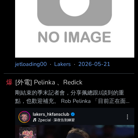
部的運營模式，道奇的Andrew Friedman 與高
層，負責管理層擴充的面試與選材 ，根據
Friedman 身邊人士透露，他的最愛其實是籃球，
所以對於籃球有很多熱情可以發 揮。 -Aus
jetloading00
·
Lakers
·
2026-05-21
爆
[外電] Pelinka 、Redick
剛結束的季末記者會，分享佩總跟JJ談到的重
點，也歡迎補充。 Rob Pelinka 「目前正在面試
助理GM，預計會聘請兩位，ㄧ位負責協助選
秀、球員發展，另一位負責薪 資與策略規劃，
Walter 很積極要擴充管理層。」 「高度意願讓
三人組重聚，基於對老詹的尊重，會先給他時間