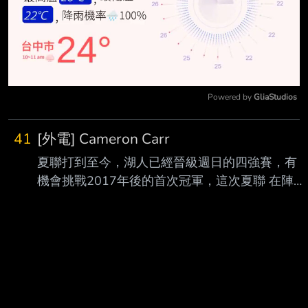
Powered by 
GliaStudios
Mute
41
[外電] Cameron Carr
夏聯打到至今，湖人已經晉級週日的四強賽，有
機會挑戰2017年後的首次冠軍，這次夏聯 在陣容
極度異常，沒有中鋒沒有控球之下，卻能打出不
只湖人記者，連各家媒體都稱讚的 團隊精神，確
實要給教練團肯定，還有球員都很有執行戰術的
慧根。 要知道，這不是隨便一年的夏聯，以球員
素質跟成熟度來看，這可能是這至少五年以來強
度最高的夏聯，也證明不論是Carr、Manon或是