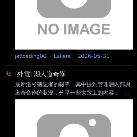
會不是洞的長人。 缺點： 7呎中鋒來說低於預期
的火鍋，身材還較單薄，護框威脅因此不算太
好，需要花時間掛肉 加強身體，但這會不會因為
影響投籃手
jetloading00
·
Lakers
·
2026-05-31
爆
[外電] 湖人道奇隊
最新洛杉磯記者的報導，其中提到管理層內部與
道奇合作的狀況，分享一些大致上的內容 。 -湖
人提供灰狼助理GM Steve Senior 籃球營運管理
層職位，但遭到拒絕留在原職位。（ 應該就是之
前說的佩總身旁位置） 所以還需要繼續尋找人
手，按住之前說法一樣是兩位，分別負責「薪資
與球隊操盤」、「 球員發展與選秀」。 -目前內