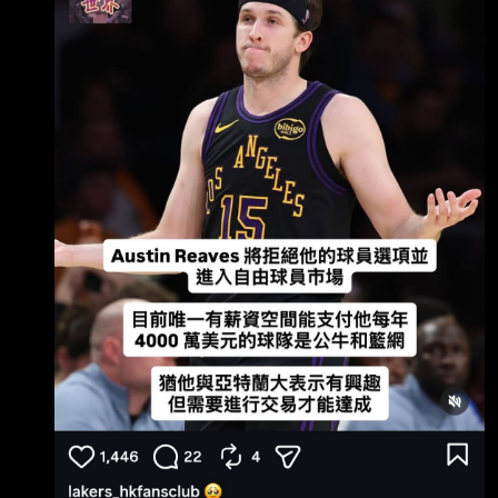
思考下一步，AR也會留下他 ，球季中後段那陣
子的好表現，會拿來當作整體建隊還有這個組合
的評估。」 「從季後賽看來，球員陣容深度的重
要，要如何針對77建隊，找到這三人外足夠深度
的拼 圖，就是這休賽季管理層的工作，大家都知
道這是個很重要的休賽