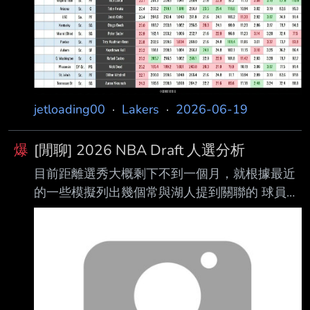
jetloading00
·
Lakers
·
2026-06-19
爆
[閒聊] 2026 NBA Draft 人選分析
目前距離選秀大概剩下不到一個月，就根據最近
的一些模擬列出幾個常與湖人提到關聯的 球員，
也會列出自己覺得最適合的，行情在20以前的就
不放了。 —-Henri Veesarr —- 22yrs/6呎
11（裸足）/9呎2（站立摸高） 優點： 優異的投
籃手感，且具備一定機動性，不是遲鈍白人大
個，出身歐洲體系培養出優異團隊 觀念，良好下
滑吃餅能力，能拉開空間，防守基礎能力也有機