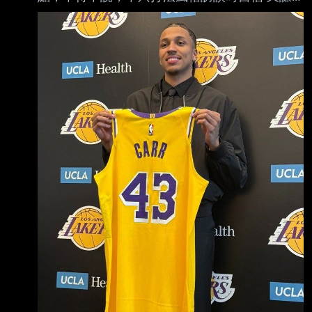
虛侃侃而談的態度也跟Max很像，以下就開始。
https://i.mopix.cc/46QHFM.jpg Cameron Carr
「我知道要最快速獲得時間的方法，就是成為最
好的防守者，會以這個目標努力，也有這 樣的
信心。」 「目前最大重點就是變得更壯，這我
也非常清楚，等不及把健身房當第二個家的訓
練。」 「第一個對話的是JJ，他是個很好的人，
我們都等不及開始訓練，也很期待為他效力。」
「能成為湖人是很不可思議的，事情剛