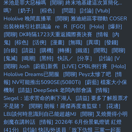
米池是罪大惡極嗎
[閒聊] 終末地基建這次算簡化...
嗎?
［奶子］
[棕色］
[問題]
[討論] [Vtub]
Hololive 晚間直播單
[閒聊] 雅迪絕區零聯動 COSER
出裝秧秧引社群議論
re
R
[FGO]
[Holo]
[爆卦]
[閒聊] DK時隔1723天重返國際賽決賽
[情報
[內
鬼]
[棕色]
[活俠]
[漫畫]
[無職]
[異環]
[發錢]
[白銀]
[請益]
[購機]
[轉播]
[鐵道]
[開戰]
[閒聊]
[鬼滅]
[鳴潮]
[黑特]
快訊／
[分享］
[討論] [V
[閒聊] Josh
[蔚藍]新舊
[LIVE] CPBL例行賽
[Holo]
Hololive Dreams已開服
[閒聊] Peyz太慘了吧
[情
報] NV可能推出5090SE(5080Ti)
[蔚藍] 檔案大小保
機制
[請益] DeepSeek 老闆內部會議
[情報]
Siegel：追求苦命的剩下湖人
[請益] 要多了解股票才
不是賭？
[閒聊] 朗報！羅傑再度進監獄！
[花邊]
LBJ談何時意識到自己能超越MJ
[閒聊] 叉燒覺得小明
劍魔在講幹話
[情報] 2026年 6月份景氣燈號 紅燈
(41分)
[討論] 快訊/外送員「放下仇恨 三黨一起面