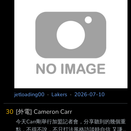
個真正公平的機會成長，所以很多東西對我來說
到 現在都還在學習、試圖理解的狀態。」 「接
下來要理解的是如何慢下來，運用我的體能，怎
麼利用這些優勢，這就是我目前在努 力學習的地
方。」 Carr： 「我希望在防守端變得更好，變得
更穩定，證明當希望去防守對方最強的球員時我
不會失 誤，證明球隊需要我時我能挺身而出。」
Manon： 「關於Carr，我認為我們都還沒有完全
看他展現所有的
jetloading00
·
Lakers
·
2026-07-10
30
[外電] Cameron Carr
今天Carr剛舉行加盟記者會，分享聽到的幾個重
點，不得不說，不只打法風格訪談時自信 又謙