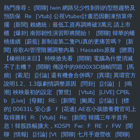
湖人配置，後場還有小詹、Kobe、甚至Manon
熱門搜尋
：
[閒聊] Iwin 網路兒少性剝削的型態趨勢及
可以培養，不太認為需要把大年首輪 資源放在
預防保
Re
[Vtub] 公視Vtuber計畫恐因刪凍預算停
後衛提，所以就先不提。 Motiejus
擺
[新聞] 賴總統：最低工資再調將破3萬元 請上市
Krivas（Arizona ）—21yrs 7呎2吋的中鋒，最
櫃
[爆卦] 南部韌性演習即將開始！
[閒聊] 韓華的蟠
近在不少選秀
桃後續
[蔚藍] 新制追第二隻PU真的更痛苦嗎？
[新
聞] 谷歌AI管理階層調整內幕：Hassabis原擬
[贈票]
【橡樹街末日】 特映搶先看
[閒聊] 電腦為什麼消滅
不了主機？
[閒聊] 傳說中的9800X3D抽幀問題
[馬
娘]
[索尼]
[討論] 還有機會合併嗎?
[異環] 異環官方
說明1.2、1.3版劇情調整原因
[問卦]
[討論]
[
[鳴
潮] 秧秧最初的設定
[警世]
［Vtub]
[LIVE] CPBL
b
[Live]
[母雞]
RE:
[新聞]
[颱風]
[討論] [
[標
的] 00631L 安心多
f
[花邊] AE在小孩贍養費官司上
取得勝利
R:
[Vtub]
Re:
[新聞] 韓國三年半首升
息！韓股跌幅擴大，KOSPI
Fw:
F
RE
r
FW
[閒
聊
[情報]
[討論] [Vt
[閒聊] 七月手遊營收
[閒聊]