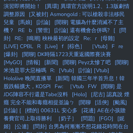
演習即將開始！
[異環] 異環官方說明1.2、1.3版劇情
調整原因
[又被封] Asmongold : 可以槍殺非法移民
兒童
[馬娘]
[討論]
[閒聊] 電腦為什麼消滅不了主
機？
RE
b
[警世]
[討論] 還有機會合併嗎?
[
[問
卦]
RE:
[鳴潮] 秧秧最初的設定
Re:
r
[母雞]
[LIVE] CPBL
R
[Live]
f
[棕色］
［Vtub]
F
re
[爆卦]
[閒聊] DK時隔1723天重返國際賽決賽
[MyGO]
[情報]
[新聞]
[閒聊] Peyz太慘了吧
[閒聊]
米池是罪大惡極嗎
R:
[Vtub]
[討論] [Vtub]
Hololive 晚間直播單
[新聞] 韓國三年半首升息！韓
股跌幅擴大，KOSPI
Fw:
［Vtub
FW
[閒聊] 是
JDG陣容不行還是Tabe沒料
[Holo]
[尼古] 認真說 煙
癮 完全不能和毒癮相提並論ㄅ
[閒聊
[活俠]
[颱風]
[討論] [
[標的] 00631L 安心多
[花邊] AE在小孩贍
養費官司上取得勝利
［奶子］
[問題]
[FGO]
[妮
姬]
[公連]
[問卦] 台男為何漸漸不想花錢花時間在台