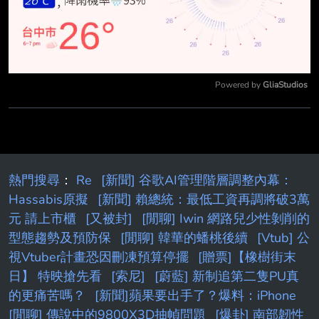
Powered by 
GliaStudios
Mute
熱門搜尋
：
Re
[新聞] 谷歌AI管理階層調整內幕：
Hassabis原擬
[新聞] 賴總統：最低工資再調將破3萬
元 請上市櫃
[又被封]
[閒聊] Iwin 網路兒少性剝削的
型態趨勢及預防保
[閒聊] 韓華的蟠桃後續
[Vtub] 公
視Vtuber計畫恐因刪凍預算停擺
[贈票]【橡樹街末
日】 特映搶先看
[索尼]
[蔚藍] 新制追第二隻PU真
的更痛苦嗎？
[新聞]蘋果要出手了？爆料：iPhone
[閒聊] 傳說中的9800X3D抽幀問題
[爆卦] 南部韌性