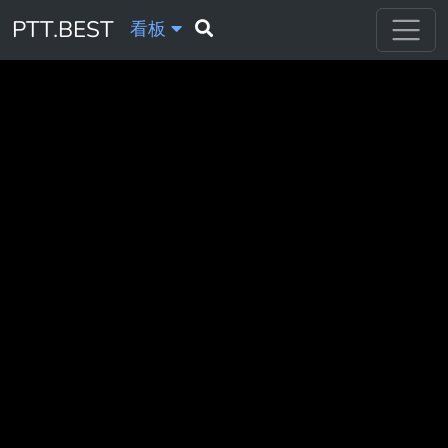
PTT.BEST
看板