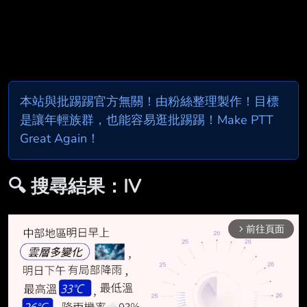
本站與批踢踢官方無關！由粉絲整理製作！目標
是讓年輕族群，也能容易逛批踢踢！Make PTT
Great Again！
🔍 搜尋結果：IV
前往頁面
arrow_forward_ios