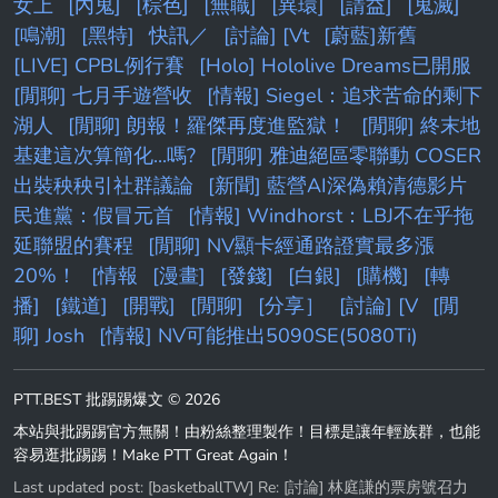
女上
[內鬼]
[棕色]
[無職]
[異環]
[請益]
[鬼滅]
[鳴潮]
[黑特]
快訊／
[討論] [Vt
[蔚藍]新舊
[LIVE] CPBL例行賽
[Holo] Hololive Dreams已開服
[閒聊] 七月手遊營收
[情報] Siegel：追求苦命的剩下
湖人
[閒聊] 朗報！羅傑再度進監獄！
[閒聊] 終末地
基建這次算簡化...嗎?
[閒聊] 雅迪絕區零聯動 COSER
出裝秧秧引社群議論
[新聞] 藍營AI深偽賴清德影片
民進黨：假冒元首
[情報] Windhorst：LBJ不在乎拖
延聯盟的賽程
[閒聊] NV顯卡經通路證實最多漲
20%！
[情報
[漫畫]
[發錢]
[白銀]
[購機]
[轉
播]
[鐵道]
[開戰]
[閒聊]
[分享］
[討論] [V
[閒
聊] Josh
[情報] NV可能推出5090SE(5080Ti)
PTT.BEST 批踢踢爆文 © 2026
本站與批踢踢官方無關！由粉絲整理製作！目標是讓年輕族群，也能
容易逛批踢踢！Make PTT Great Again！
Last updated post:
[basketballTW] Re: [討論] 林庭謙的票房號召力