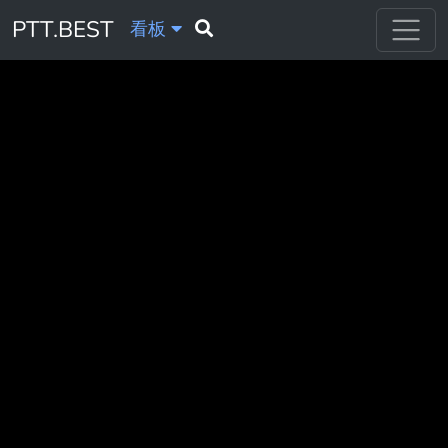
PTT.BEST
看板