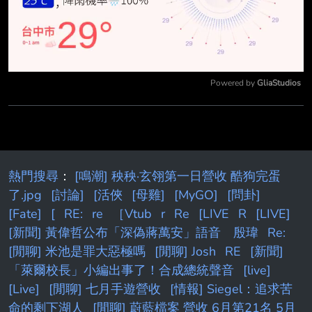
Powered by 
GliaStudios
Mute
熱門搜尋
：
[鳴潮] 秧秧·玄翎第一日營收 酷狗完蛋
了.jpg
[討論]
[活俠
[母雞]
[MyGO]
[問卦]
[Fate]
[
RE:
re
［Vtub
r
Re
[LIVE
R
[LIVE]
[新聞] 黃偉哲公布「深偽蔣萬安」語音 殷瑋
Re:
[閒聊] 米池是罪大惡極嗎
[閒聊] Josh
RE
[新聞]
「萊爾校長」小編出事了！合成總統聲音
[live]
[Live]
[閒聊] 七月手遊營收
[情報] Siegel：追求苦
命的剩下湖人
[閒聊] 蔚藍檔案 營收 6月第21名 5月