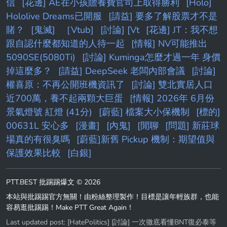
信
[花邊] AE在小孩贍養費官司上取得勝利
[Holo]
Hololive Dreams已開服
[請益] 要多了解股票才不是
賭？
[鬼滅]
［Vtub]
[討論] [Vt
[花邊] JT：我不想
跟自認什麼都知道的人待一起
[情報] NV可能推出
5090SE(5080Ti)
[討論] Kuminga怎麼才過一年 身價
掉這麼多？
[請益] DeepSeek 老闆內部會議
[討論]
權喜原：不再公開班機資訊了
[討論] 雙北實居人口
近700萬，養不起兩顆大巨蛋
[情報] 2026年 6月份
景氣燈號 紅燈 (41分)
[蔚藍] 檔案大小保機制
[標的]
00631L 安心多
[漫畫]
[內鬼]
[閒聊
[問題] 新莊球
場真的有很臭嗎
[蔚藍]新舊 Pickup 機制：期望值與
保護效果比較
[白銀]
PTT.BEST 批踢踢爆文 © 2026
本站與批踢踢官方無關！由粉絲整理製作！目標是讓年輕族群，也能
容易逛批踢踢！Make PTT Great Again！
Last updated post:
[HatePolitics] [討論] 一次徹底看懂BNT復必泰等