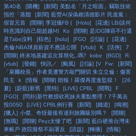
第40名
[購機]
[新聞] 美點名「月之暗面」竊取技術
指控「蒸餾
[新聞] 藍營AI深偽賴清德影片 民進黨：
假冒元首
[閒聊] 李冠儀FB (
[Holo]
[花邊] LBJ談何
時意識到自己能超越MJ
Ko
[閒聊] 是JDG陣容不行還
是Tabe沒料
[棕色]
[holo]
[FGO
[討論] [
[花邊]
杰倫:NBA球員薪資不應該公開
[Vtub]
K
[活俠]
7
[閒聊] 終末地基建這次算簡化...嗎?
kobe
[BGD]
R:
[vtub]
[發錢]
快訊／
[颱風]
[討論] [V
Fw:
[新聞]
「萊爾校長」作者竟遭警方敲門關切 朱立立倫：傷害
民主
k
[情報
[閒聊] 朗報！羅傑再度進監獄！
[26
夏]
[蔚藍]新舊
[黑特]
[LIVE] CPBL
[開戰]
F
[FGO]
[問卦]新竹教授砍死妹夫重點整理！7千萬去
投0050
[LIVE] CPBL例行賽
[新聞]
[鐵道]
[鳴潮]
[獵人] 小傑、奇犽最後有達到旅團級別嗎？
[閒聊]
[無職]
[閒聊] Peyz太慘了吧
[新聞] 藍白硬推台灣未
來帳戶 政院擬祭不副署反
[請益]
[轉播]
[情報]