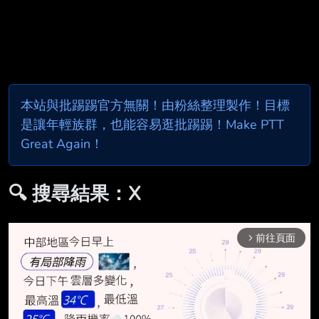
本站與批踢踢官方無關！由粉絲整理製作！目標
是讓年輕族群，也能容易逛批踢踢！Make PTT
Great Again！
🔍 搜尋結果：X
前往頁面
arrow_forward_ios