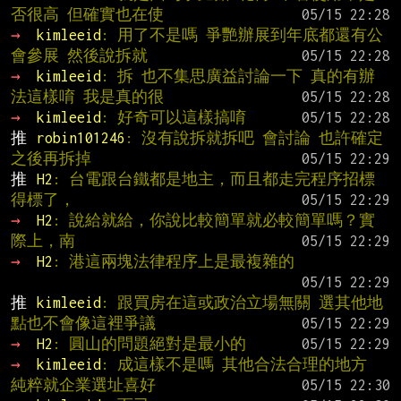
否很高 但確實也在使
→ 
kimleeid
: 用了不是嗎 爭艷辦展到年底都還有公
會參展 然後說拆就
→ 
kimleeid
: 拆 也不集思廣益討論一下 真的有辦
法這樣唷 我是真的很
→ 
kimleeid
: 好奇可以這樣搞唷
推 
robin101246
: 沒有說拆就拆吧 會討論 也許確定
之後再拆掉
推 
H2
: 台電跟台鐵都是地主，而且都走完程序招標
得標了，
→ 
H2
: 說給就給，你說比較簡單就必較簡單嗎？實
際上，南
→ 
H2
: 港這兩塊法律程序上是最複雜的
推 
kimleeid
: 跟買房在這或政治立場無關 選其他地
點也不會像這裡爭議
→ 
H2
: 圓山的問題絕對是最小的
→ 
kimleeid
: 成這樣不是嗎 其他合法合理的地方 
純粹就企業選址喜好