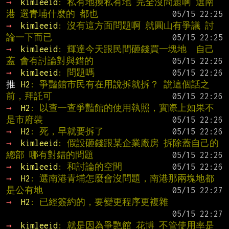
→ 
kimleeid
: 私有地換私有地 完全沒問題啊 選南
港 選青埔什麼的 都也
→ 
kimleeid
: 沒有這方面問題啊 就圓山有爭議 討
論一下而已
→ 
kimleeid
: 輝達今天跟民間砸錢買一塊地  自己
蓋 會有討論對與錯的
→ 
kimleeid
: 問題嗎
推 
H2
: 爭豔館市民有在用說拆就拆？ 說這個話之
前，拜託可
→ 
H2
: 以查一查爭豔館的使用執照，實際上如果不
是市府裝
→ 
H2
: 死，早就要拆了
→ 
kimleeid
: 假設砸錢跟某企業廠房 拆除蓋自己的
總部 哪有對錯的問題
→ 
kimleeid
: 和討論的空間
→ 
H2
: 選南港青埔怎麼會沒問題，南港那兩塊地都
是公有地
→ 
H2
: 已經簽約的，要變更程序更複雜
→ 
kimleeid
: 就是因為爭艷館 花博 不管使用率是