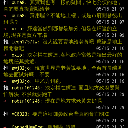
推 
puma8
: 其實我也有一樣的疑問，快七公頃的地，
真的要直接賣斷給老
→ 
puma8
: 黃用喔？不能地上權，或是市府開發後出
租嗎？
→ 
xxio
: 輝達當然到哪都是加分,但是在輝達的立
場,現在是買方市場
推 
leon1757tw
: 沒人說要賣地給老黃吧 應該是地上
權開發吧
→ 
xxio
: 決定權在輝達,各地政府當然是端出最好的
地塊任其挑選.
推 
awj32jo
: 現實世界是老黃說要地，全台首長端著
地去面試好嗎，不要
→ 
awj32jo
: 甲乙方錯亂
推 
robin101246
: 決定權在輝達 而且地方政府要幫
忙解決 不然就要跑了
→ 
robin101246
: 現在是地方求老黃去好嗎
推 
VC0323
: 要是這種咖參政台灣真的會亡國XD
→ 
CannedHamEgg
: 圖利啦 叭叭