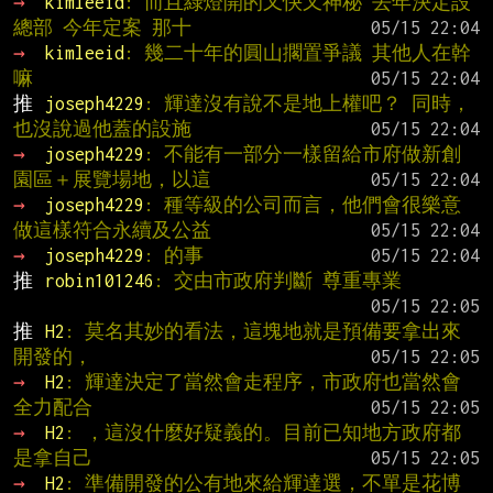
→ 
kimleeid
: 而且綠燈開的又快又神秘 去年決定設
總部 今年定案 那十
→ 
kimleeid
: 幾二十年的圓山擱置爭議 其他人在幹
嘛
推 
joseph4229
: 輝達沒有說不是地上權吧？ 同時，
也沒說過他蓋的設施
→ 
joseph4229
: 不能有一部分一樣留給市府做新創
園區＋展覽場地，以這
→ 
joseph4229
: 種等級的公司而言，他們會很樂意
做這樣符合永續及公益
→ 
joseph4229
: 的事
推 
robin101246
: 交由市政府判斷 尊重專業
推 
H2
: 莫名其妙的看法，這塊地就是預備要拿出來
開發的，
→ 
H2
: 輝達決定了當然會走程序，市政府也當然會
全力配合
→ 
H2
: ，這沒什麼好疑義的。目前已知地方政府都
是拿自己
→ 
H2
: 準備開發的公有地來給輝達選，不單是花博