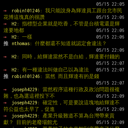
→ 
robin101246
: 我只能說身為輝達員工跟台北市民 
花博這塊真的很讚
→ 
H2
: 指標型企業就是吃香，不管是台積電還是輝
達要地都
→ 
H2
: 一樣
推 
nthomas
: 什麼都還不知道就認定會違法？
→ 
H2
: 同時，給輝達當然不是白給，輝達要付錢的
→ 
H2
: 有一種違法叫做自己以為違法
推 
robin101246
: 當然 而且輝達有的是錢
→ 
joseph4229
: 當然程序這種行政及政治問題很複
雜，也為選這裡投下不
→ 
joseph4229
: 確定性，可是要說這塊地給輝達不
符公益也太早了，促進
→ 
joseph4229
: 產業升級難道不算為台灣帶來貢
獻？ 目前的老廢場館尤