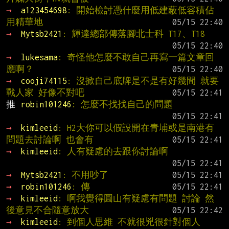
→ 
a123454698
: 開始檢討憑什麼用低建蔽低容積佔
用精華地
→ 
Mytsb2421
: 輝達總部傳落腳北士科 T17、T18
→ 
lukesama
: 奇怪他怎麼不敢自己再寫一篇文章回
應啊？
→ 
cooji74115
: 沒掀自己底牌是不是有好幾間 就要
戰人家 好像不對吧
推 
robin101246
: 怎麼不找找自己的問題
→ 
kimleeid
: H2大你可以假設開在青埔或是南港有
問題去討論啊 也會有
→ 
kimleeid
: 人有疑慮的去跟你討論啊
→ 
Mytsb2421
: 不用吵了
→ 
robin101246
: 傳
→ 
kimleeid
: 啊我覺得圓山有疑慮有問題 討論 然
後意見不合隨意放大
→ 
kimleeid
: 到個人思維 不就很兇很針對個人