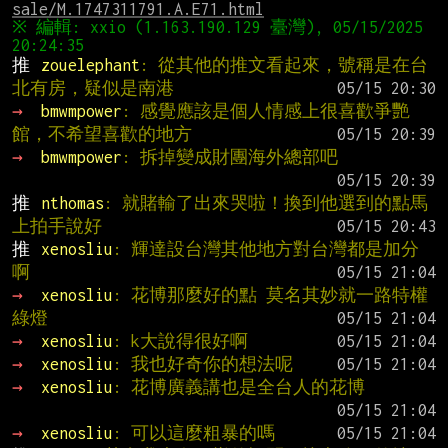
sale/M.1747311791.A.E71.html
※ 編輯: xxio (1.163.190.129 臺灣), 05/15/2025 
推 
zouelephant
: 從其他的推文看起來，號稱是在台
北有房，疑似是南港
→ 
bmwmpower
: 感覺應該是個人情感上很喜歡爭艷
館，不希望喜歡的地方
→ 
bmwmpower
: 拆掉變成財團海外總部吧
推 
nthomas
: 就賭輸了出來哭啦！換到他選到的點馬
上拍手說好
推 
xenosliu
: 輝達設台灣其他地方對台灣都是加分
啊
→ 
xenosliu
: 花博那麼好的點 莫名其妙就一路特權
綠燈
→ 
xenosliu
: k大說得很好啊
→ 
xenosliu
: 我也好奇你的想法呢
→ 
xenosliu
: 花博廣義講也是全台人的花博
→ 
xenosliu
: 可以這麼粗暴的嗎