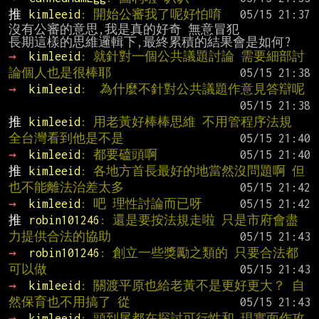
推 
kimleeid
: 開始公審我了呢好怕唷
沒有公審的意思,我是真的好奇 無意冒犯

→ 
kimleeid
: 就針對一個公共議題討論 需要細部討
論個人也是很棒耶
→ 
kimleeid
:  為什麼不針對公共議題作意見答辯呢
推 
kimleeid
: 用老黃好棒棒思維 不用管程序法規 
全台灣看到他是不是
→ 
kimleeid
: 都要磕頭啊
推 
kimleeid
: 各地方首長最好的地當然沒問題啊 但
也不能離法治差太多
→ 
kimleeid
: 吧 理性討論而已呀
推 
robin101246
: 還是要按法規走啦 只是市府會盡
力提供合法的協助
→ 
robin101246
: 創立一些獎勵之類的 只要合法都
可以做
→ 
kimleeid
: 關渡平原也給老黃不是更好更大？ 自
然保育也不用搞了 從
→ 
kimleeid
: 頭到尾都在探討可行性和 現實面作攻