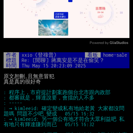
Powered by 
GliaStudios
Mute
作者
xxio (登祿普)
看板
home-sale
標題
Re: [閒聊] 蔣萬安是不是在偷笑？
時間
Thu May 15 20:23:09 2025
原文恕刪,且無意冒犯

真是真的很好奇

: → kimleeid: 確定變成私有地給老黃 大家都沒問
: → kimleeid: 另一個公有地才符合大眾利益吧 私