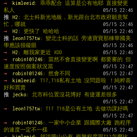
→ 
kimleeid
: 乖乖配合 這算是公有地耶 直接變更
私人
推 
H2
: 北士科新光地板，新光跟台北市政府願意幫
忙，哪就
→ 
H2
: 更快了 哈哈哈
推 
leon1757tw
: 變北士科的話 旁邊寶寶那棟華國美
學應該很礙眼
→ 
H2
: 離我家更近 XDD
→ 
robin101246
: 當然不會直接變更啊 都要審的 但
速度按照個案狀況當
→ 
robin101246
: 然會不同
→ 
kimleeid
: T17,T18私有土地 沒問題啦 ！純粹喜
好和買賣
推 
jecko
: 北市科位置沒花博好 有捷運差很多
→ 
leon1757tw
: T17 T18是公有土地 去做功課好嗎
→ 
robin101246
: 一家中小企業 跟國際大廠 跑程序
的速度一定不一樣
→ 
kimleeid
: 就說圓山公有 複雜程度跟T17怎麼比 