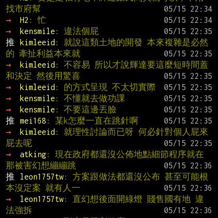
找市府幫
→ 
H2
: 忙
→ 
kensmile
: 違法個屁
推 
kimleeid
: 就說這類土地的開發 本來複雜是必然
的 牽扯利益本來就
→ 
kimleeid
: 不容易 所以才說輝達要這麼短時間蓋
和決定 然後用驚喜
→ 
kimleeid
: 的方式呈現 不太切實際
→ 
kensmile
: 不懂就去做功課
→ 
kensmile
: 不要這邊丟臉
推 
mei168
: 某k怎麼一直在跳針啊
→ 
kimleeid
: 就理性討論而已呀 何必針對個人屁來
屁去呢
→ 
atking
: 現在政府都還沒公佈地點細節程序就在
那被害幻想繃繃跳
推 
leon1757tw
: 方案跟做法都還沒公布 甚至可能根
本沒定案 就有人一
→ 
leon1757tw
: 直幻想後面開綠燈 賤售國有地 違
法強拆