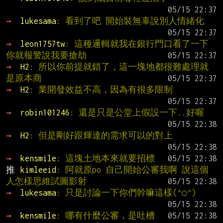
→ 
lukesama
: 看到了吧 開始裝無辜說別人情緒化
→ 
leon1757tw
: 這種邏輯就我在銀行門口看了一下 
你就報警說我要搶劫
→ 
H2
: 所以你前提就錯了，這一塊地都很難處理就
是原本商
→ 
H2
: 業開發效益不高，因為有很多限制
→ 
robin101246
: 還是只是公堂上假設一下..好喔
→ 
H2
: 但是剛好跟輝達的需求可以的對上
→ 
kensmile
: 這塊土地本來就要招標
推 
kimleeid
: 阿就原po 自己開始公審我啊 說這個
人怎樣思維試圖影射
→ 
lukesama
: 只是討論一下你們幹嘛這樣(^○^)
→ 
kensmile
: 哪有什麼公審，是吐槽