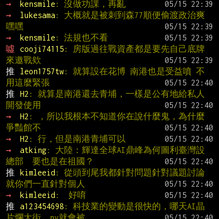
→ 
kensmile
: 沒做功課，再亂
→ 
lukesama
: 大概就是被刺到森77順便偷渡政治爽
嘿嘿
→ 
kensmile
: 法規也不看
噓 
cooji74115
: 房版過往戰資產都是要先自己底牌
來邀戰欸
推 
leon1757tw
: 就算設在花博 南港也是受益噴 不
用這麼緊張
推 
H2
: 就算是南港還去青埔，一樣是公有地給私人
開發使用
→ 
H2
: ，所以我根本不知道你在說什麼鬼，為什麼
爭豔館不
→ 
H2
: 行，但是南港青埔可以
→ 
atking
: 大陸：輝達全球AI鼎峰為何圖利臺灣設
總部  要也是在祖國？
推 
kimleeid
: 從頭到尾我都針對問題針對議題討論 
就你們一直針對個人
→ 
kimleeid
:  好唷
推 
a123454698
: 科技業的變動是很快的，哪天AI晶
片爛大街，nv就會被