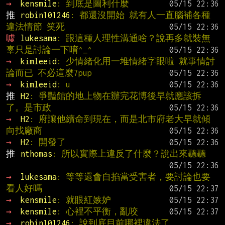
→ 
kensmile
: 到底是圖利什麼
推 
robin101246
: 都還沒開始 就有人一直腦補各種
違法情節 笑死
噓 
lukesama
: 跟這種人理性溝通啥？說再多就裝無
辜只是討論一下唷^_^
→ 
kimleeid
: 少情緒化用一堆情緒字眼啦 就事情討
論而已 不必這麼7pup
→ 
kimleeid
: u
推 
H2
: 爭豔館的地上物在辦完花博後早就應該拆
了。是市政
→ 
H2
: 府讓他續命到現在，而是北市府老大早就傾
向找廠商
→ 
H2
: 開發了
推 
nthomas
: 所以實際上違反了什麼？說出來聽聽
→ 
lukesama
: 等等還會自掐當受害者，要討論也要
看人好嗎
→ 
kensmile
: 就眼紅嫉妒
→ 
kensmile
: 心裡不平衡，亂咬
→ 
robin101246
: 說到底目前哪裡違法了