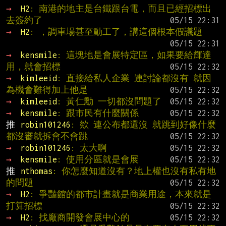
→ 
H2
: 南港的地主是台鐵跟台電，而且已經招標出
去簽約了
→ 
H2
: ，調車場甚至動工了，講這個根本假議題
→ 
kensmile
: 這塊地是會展特定區，如果要給輝達
用，就會招標
→ 
kimleeid
: 直接給私人企業 連討論都沒有 就因
為機會難得加上他是
→ 
kimleeid
: 黃仁勳 一切都沒問題了
→ 
kensmile
: 跟市民有什麼關係
推 
robin101246
: 欸 連公布都還沒 就跳到好像什麼
都沒審就拆會不會跳
→ 
robin101246
: 太大啊
→ 
kensmile
: 使用分區就是會展
推 
nthomas
: 你怎麼知道沒有？地上權也沒有私有地
的問題
→ 
H2
: 爭豔館的都市計畫就是商業用途，本來就是
打算招標
→ 
H2
: 找廠商開發會展中心的