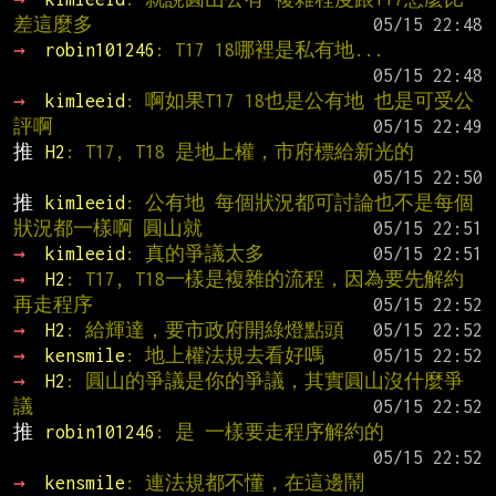
差這麼多
→ 
robin101246
: T17 18哪裡是私有地...
→ 
kimleeid
: 啊如果T17 18也是公有地 也是可受公
評啊
推 
H2
: T17, T18 是地上權，市府標給新光的
推 
kimleeid
: 公有地 每個狀況都可討論也不是每個
狀況都一樣啊 圓山就
→ 
kimleeid
: 真的爭議太多
→ 
H2
: T17, T18一樣是複雜的流程，因為要先解約
再走程序
→ 
H2
: 給輝達，要市政府開綠燈點頭
→ 
kensmile
: 地上權法規去看好嗎
→ 
H2
: 圓山的爭議是你的爭議，其實圓山沒什麼爭
議
推 
robin101246
: 是 一樣要走程序解約的
→ 
kensmile
: 連法規都不懂，在這邊鬧