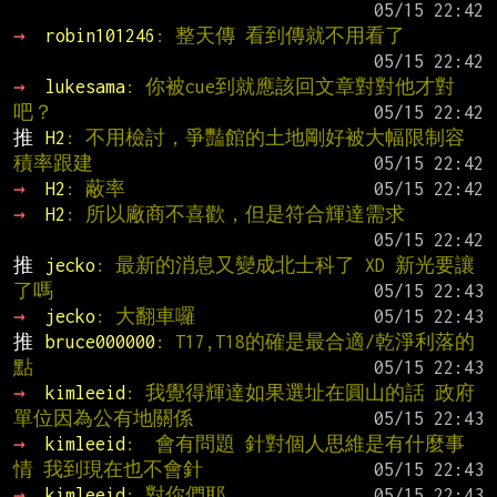
→ 
robin101246
: 整天傳 看到傳就不用看了
→ 
lukesama
: 你被cue到就應該回文章對對他才對
吧？
推 
H2
: 不用檢討，爭豔館的土地剛好被大幅限制容
積率跟建
→ 
H2
: 蔽率
→ 
H2
: 所以廠商不喜歡，但是符合輝達需求
推 
jecko
: 最新的消息又變成北士科了 XD 新光要讓
了嗎
→ 
jecko
: 大翻車囉
推 
bruce000000
: T17,T18的確是最合適/乾淨利落的
點
→ 
kimleeid
: 我覺得輝達如果選址在圓山的話 政府
單位因為公有地關係
→ 
kimleeid
:  會有問題 針對個人思維是有什麼事
情 我到現在也不會針
→ 
kimleeid
: 對你們耶