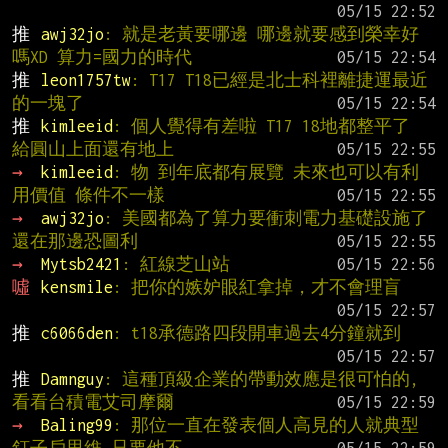
推 
awj32jo
: 就是老黃要哪邊 哪邊就要感到榮幸好
嗎XD 算力=國力的時代
推 
leon1757tw
: T17 T18已經是北士科裡離捷運最近
的一塊了
推 
kimleeid
: 個人覺得有差啦 T17 18地都整平了 
給圓山上面還有地上
→ 
kimleeid
: 物 到年底都有展覽 未來也可以有利
用價值 條件不一樣
→ 
awj32jo
: 美國都為了算力要衝刺電力基礎設施了 
還在那邊恐圖利
→ 
Mytsb2421
: 紅線芝山站
噓 
kensmile
: 把你的嫉妒眼紅拿掉，才不會理盲
推 
c6066den
: t18承德路四段開車過去4分鐘就到
推 
Damnguy
: 這種頂級企業的帶動效應是很可怕的,
看看台積電艾司摩爾
→ 
Baling99
: 那位一直在發表個人高見的人就典型