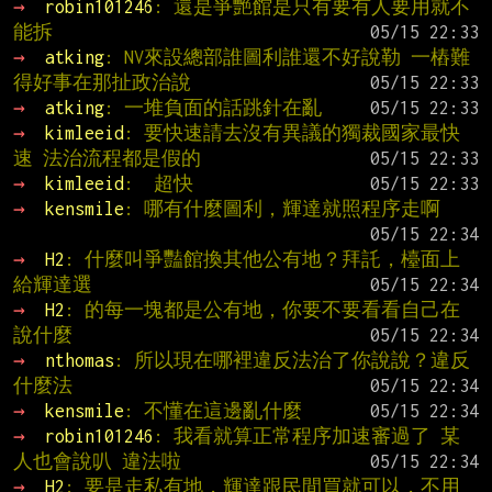
→ 
robin101246
: 還是爭艷館是只有要有人要用就不
能拆
→ 
atking
: NV來設總部誰圖利誰還不好說勒 一樁難
得好事在那扯政治說
→ 
atking
: 一堆負面的話跳針在亂
→ 
kimleeid
: 要快速請去沒有異議的獨裁國家最快
速 法治流程都是假的
→ 
kimleeid
:  超快
→ 
kensmile
: 哪有什麼圖利，輝達就照程序走啊
→ 
H2
: 什麼叫爭豔館換其他公有地？拜託，檯面上
給輝達選
→ 
H2
: 的每一塊都是公有地，你要不要看看自己在
說什麼
→ 
nthomas
: 所以現在哪裡違反法治了你說說？違反
什麼法
→ 
kensmile
: 不懂在這邊亂什麼
→ 
robin101246
: 我看就算正常程序加速審過了 某
人也會說叭 違法啦
→ 
H2
: 要是走私有地，輝達跟民間買就可以，不用