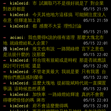
→ 
kimleeid
: 市 試圖取巧不是很好就是了 對企業
對政府都是
→ 
kimleeid
: 今天其他地方這樣搞 可能關注度沒人
在意 但輝達加上首
→ 
kimleeid
: 都 感覺不大妥 理性討論
→ 
aoiaoi
: 我也覺得K說的很有道理 那麼大塊北市
地 就綠燈給私人企業?
推 
kimleeid
: 推文也有說 一路開綠燈 言下之意也
是法規什麼的 沒那麼
→ 
kimleeid
: 符合現有規範或是時程 那是否就應該
探討可行性呢 還是
→ 
kimleeid
: 不管老黃最大 我就是要 只有我選 台
灣你們應該感到榮幸
→ 
kimleeid
: 這麼大塊地 從郝龍斌時代就一直擱置
爭議 這時候忽然通通
→ 
kimleeid
: 加快車 一路綠燈給輝達 真的不會覺
得哪裡怪怪的嗎 蔣市
→ 
kimleeid
: 府不會這麼覺得嗎