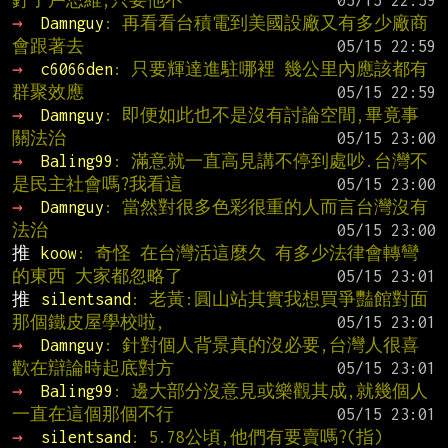
釘子戶思維,只要他不
→ 
Damnguy
: 再看看台積電到美國設廠又有多少廠商
會跟著去
→ 
c6066den
: 只要輝達進駐哪裡 幾公里內應該都有
群聚效應
→ 
Damnguy
: 即便如此也不是沒有討論空間,畢竟事
關法治
→ 
Baling99
: 滿意就一直高見講不停到處吵.台灣不
是民主社會嗎?我看這
→ 
Damnguy
: 當然對很多色彩很重的人而言台灣沒有
法治
推 
koow
: 奇怪 在台灣活這麼久 有多少法律會轉彎
的東西 大家都忽略了
推 
silentsand
: 老黃:圓山站其實我想買爭豔館對面
那個鐵皮屋學校啦,
→ 
Damnguy
: 針對個人背景真的沒必要,台灣人很喜
歡在辯論時起底對方
→ 
Baling99
: 邊大部分沒意見或樂觀其成,就幾個人
一直在這個那個不行
→ 
silentsand
: 5.78公頃,他們有要賣嗎?(指)