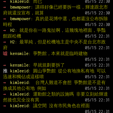
→ 
kimleeid
: 而已
→ 
bmwmpower
: 講得好像已經要拆一樣，輝達跟北市
府就還沒宣布，就算
→ 
bmwmpower
: 真的是花博中選，也都還沒公布拆除
時程
→ 
H2
: 就是你在一路鬼扯啊，這幾塊地裡面，爭豔
館跟松機
→ 
H2
: 最單純，但是松機地主是中央不是台北市政
府
噓 
kensmile
: 爭艷館，本來就是臨時建物
→ 
kensmile
: 早就規劃要拆了
推 
kimleeid
: 圓山爭艷館 從公有地換私有地 可以
迅速和獨佔成這樣唷
→ 
kimleeid
:  台灣人難道不會想 爭艷館是不是有
換成其他公有地 例如
→ 
kimleeid
: 運動館之類的設施嗎 非要立刻給輝達 
然後也完全沒有異
→ 
kimleeid
: 議空間 沒有市民角色在裡面