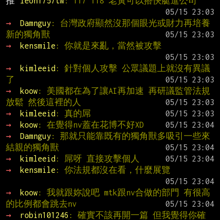
推 
leon1757tw
: T17 T18 老黃可以搭快艇進公司
→ 
Damnguy
: 台灣政府顯然沒那個眼光或財力再培養
新的獨角獸
→ 
kensmile
: 你就是來亂，當然被攻擊
→ 
kimleeid
: 針對個人攻擊 公眾議題上就沒有異議
了
→ 
koow
: 美國都在為了讓AI再加速 再研議監管法規
放鬆 然後這裡的人
→ 
kimleeid
: 真的屌
→ 
koow
: 在覺得nv蓋在花博不好XD
→ 
Damnguy
: 那就只能靠既有的獨角獸多吸引一些來
結親的獨角獸
→ 
kimleeid
: 屌呀 直接攻擊個人
→ 
kensmile
: 你法規都沒在看，什麼展覽
→ 
koow
: 我就跟妳說吧 mtk跟nv合做的部門 有很高
的比例都會跳去nv
→ 
robin101246
: 確實不該再開一篇 但我覺得你確