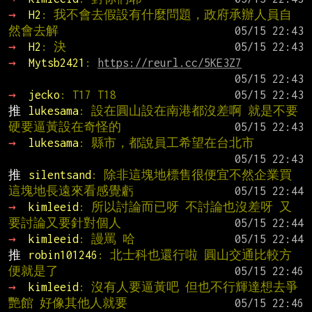
→ 
H2
: 我不會去假設有什麼問題，政府承辦人員自
然會去解
→ 
H2
: 決
→ 
Mytsb2421
: 
https://reurl.cc/5KE3Z7
→ 
jecko
: T17 T18
推 
lukesama
: 設在圓山設在南港都沒差啊 就是不要
硬要逼黃設在奇怪的
→ 
lukesama
: 縣市，都說員工希望在台北市
推 
silentsand
: 除非這塊地標售很便宜不然企業買
這塊地長遠來看感覺虧
→ 
kimleeid
: 所以討論而已呀 不討論也沒差呀 又
要討論又要針對個人
→ 
kimleeid
: 謾罵 哈
推 
robin101246
: 北士科也還行啦 圓山交通比較方
便就是了
→ 
kimleeid
: 沒有人要逼黃吧 但也不行輝達想去爭
艷館 好像其他人就要