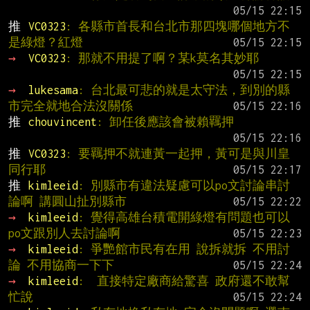
推 
VC0323
: 各縣市首長和台北市那四塊哪個地方不
是綠燈？紅燈
→ 
VC0323
: 那就不用提了啊？某k莫名其妙耶
→ 
lukesama
: 台北最可悲的就是太守法，到別的縣
市完全就地合法沒關係
推 
chouvincent
: 卸任後應該會被賴羈押
推 
VC0323
: 要羈押不就連黃一起押，黃可是與川皇
同行耶
推 
kimleeid
: 別縣市有違法疑慮可以po文討論串討
論啊 講圓山扯別縣市
→ 
kimleeid
: 覺得高雄台積電開綠燈有問題也可以
po文跟別人去討論啊
→ 
kimleeid
: 爭艷館市民有在用 說拆就拆 不用討
論 不用協商一下下
→ 
kimleeid
:  直接特定廠商給驚喜 政府還不敢幫
忙說