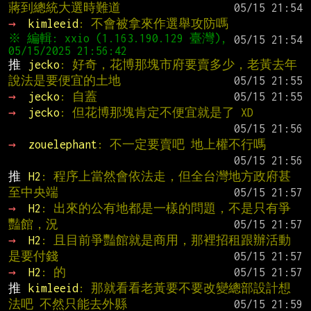
蔣到總統大選時難道
→ 
kimleeid
: 不會被拿來作選舉攻防嗎
※ 編輯: xxio (1.163.190.129 臺灣), 
推 
jecko
: 好奇，花博那塊市府要賣多少，老黃去年
說法是要便宜的土地
→ 
jecko
: 自蓋
→ 
jecko
: 但花博那塊肯定不便宜就是了 XD
→ 
zouelephant
: 不一定要賣吧 地上權不行嗎
推 
H2
: 程序上當然會依法走，但全台灣地方政府甚
至中央端
→ 
H2
: 出來的公有地都是一樣的問題，不是只有爭
豔館，況
→ 
H2
: 且目前爭豔館就是商用，那裡招租跟辦活動
是要付錢
→ 
H2
: 的
推 
kimleeid
: 那就看看老黃要不要改變總部設計想
法吧 不然只能去外縣