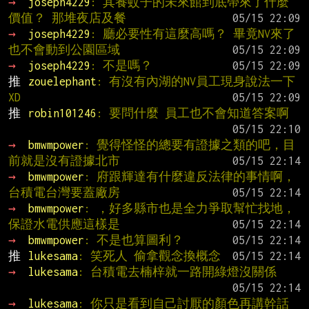
→ 
joseph4229
: 其養蚊子的未來館到底帶來了什麼
價值？ 那堆夜店及餐
→ 
joseph4229
: 廳必要性有這麼高嗎？ 畢竟NV來了
也不會動到公園區域
→ 
joseph4229
: 不是嗎？
推 
zouelephant
: 有沒有內湖的NV員工現身說法一下
XD
推 
robin101246
: 要問什麼 員工也不會知道答案啊
→ 
bmwmpower
: 覺得怪怪的總要有證據之類的吧，目
前就是沒有證據北市
→ 
bmwmpower
: 府跟輝達有什麼違反法律的事情啊，
台積電台灣要蓋廠房
→ 
bmwmpower
: ，好多縣市也是全力爭取幫忙找地，
保證水電供應這樣是
→ 
bmwmpower
: 不是也算圖利？
推 
lukesama
: 笑死人 偷拿觀念換概念
→ 
lukesama
: 台積電去楠梓就一路開綠燈沒關係
→ 
lukesama
: 你只是看到自己討厭的顏色再講幹話