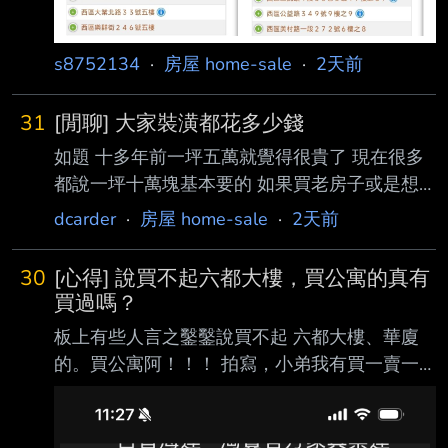
捷運
s8752134
·
房屋 home-sale
·
2天前
31
[閒聊] 大家裝潢都花多少錢
如題 十多年前一坪五萬就覺得很貴了 現在很多
都說一坪十萬塊基本要的 如果買老房子或是想
砍掉重練的 裝潢裝完有時候都等於又買半棟房
dcarder
·
房屋 home-sale
·
2天前
子之類 不知道大家裝潢都多少錢? 我自己是油漆
衛浴廚房換一下 五十萬內搞定~ -- 我是舊屋 有
30
[心得] 說買不起六都大樓，買公寓的真有
聽同事新房子實際坪數二十不到 感覺也沒弄什
買過嗎？
麼也是要一百多 有點嚇到 不知道是不是都設計
板上有些人言之鑿鑿說買不起 六都大樓、華廈
師佔了大頭 是這樣說沒錯 所以想說問看看大家
的。買公寓阿！！！ 拍寫，小弟我有買一賣一
的經驗參考一下 我的五十萬主要是兩間浴廁全
過 新北三峽中古販仔厝。 小弟家人在2005買了
部翻新 廚房廚具設備換新 一些小磁磚修補 其他
一間新北三峽的三樓公寓。那時候很便宜，銀行
主要就是全室油漆而已 聽很多人是以一坪多少
貸款成數也很高。 總價才不到300萬，坪數19