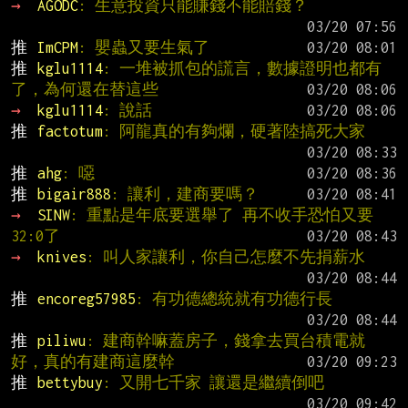
→ 
AGODC
: 生意投資只能賺錢不能賠錢？
推 
ImCPM
: 嬰蟲又要生氣了
推 
kglu1114
: 一堆被抓包的謊言，數據證明也都有
了，為何還在替這些
→ 
kglu1114
: 說話
推 
factotum
: 阿龍真的有夠爛，硬著陸搞死大家
推 
ahg
: 噁
推 
bigair888
: 讓利，建商要嗎？
→ 
SINW
: 重點是年底要選舉了 再不收手恐怕又要
32:0了
→ 
knives
: 叫人家讓利，你自己怎麼不先捐薪水
推 
encoreg57985
: 有功德總統就有功德行長
推 
piliwu
: 建商幹嘛蓋房子，錢拿去買台積電就
好，真的有建商這麼幹
推 
bettybuy
: 又開七千家 讓還是繼續倒吧