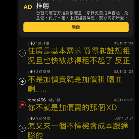
去報價 不過是房子都沒太大
坪兩房。 總共只自備了不到40萬，和仲介費契
稅等裡哩 叩叩全包。剩下200多都貸款， 一個
月繳7000多而已。 大概4年多就結清貸款了。
但是前兩年2024賣房就不是這樣子喔。 當時掛
600多賣，掛了3個月一般約沒人理，後來打聽
同事介紹，去某家地方性仲介公司改 專任。 果
然成交快，過了一個