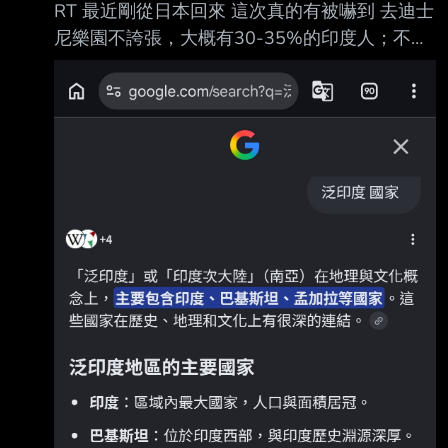
RT 最近剛從日本回來 這次真的有被嚇到 去迪士
尼樂園不誇張，大概有30-35%的印度人；不說
我以為是印度迪士尼樂園 大部分是去玩的很少
數是工作人員。然後就是各種插隊、亂擠、水準
挺驚人的。 然後外面的餐飲業，大概就是80%
的廚房都是印度人了；可能有1-2個日本頭或是
主管，但是大部分都是印度人。 服務業的話比
例還不高，但也有看到不少。 — 也不是說歧視
或是怎樣 但就真的很愛插隊很愛亂擠 我朋友是
空服員，我跟她說這個狀況；她說她哦早就這樣
了她在日本還被印度移工搶 再來印度員工也比
較沒有以前日本員工那樣細心有禮