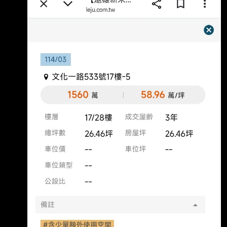
巴克 2020遠雄新未來被酸2字頭太貴 文青學區2
字頭被酸太貴說雙語學校擠不進去 後來3字頭的
時候被酸合宜住宅解禁會崩盤 4字頭的時候被酸
空氣有怪味、酸門牌 5字頭的時候被酸說2字頭
時不買現在去接盤 6字頭的時候被酸早上擠不上
捷運 現在7字頭出現了，被酸a7的7是7字頭的7
說真的現在星巴克要回來了 麥當勞也要來了 應
該沒有可以酸的了吧 台灣有哪個地區跟a7一樣
嗎？