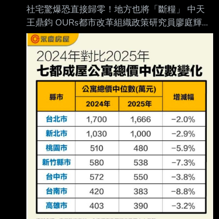
社宅驚爆恐直接歸零！地方也將「斷糧」 中天
王鼎鈞 OURs都市改革組織政策研究員廖庭輝
（洛書）31日發文痛批，賴清德政府的新版社宅
計畫 將13萬戶目標大砍至3萬戶，更中斷地方補
助。他直指「台灣社宅制度，即將死在賴清德
手上」，抨擊政策跳票。 廖庭輝指出，根據新
版社宅興辦計畫，中央直接興辦的數量從原先承
諾的13萬戶銳減77% ，僅剩3萬戶。他進一步
分析，這3萬戶中高達2萬5000戶是蔡英文政府
任內便啟動的案件 ，賴清德任內真正預計新增
的僅有5000戶。然而，由於直接興辦社宅的經
費占比由40.5% 降至18