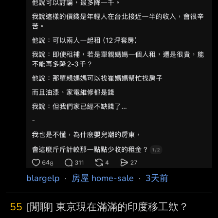
https://i.imgur.com/MIaWYC1.jpeg 看了有點好
笑PO上來 不過我覺得可以反思自身的問題是：
你各位資
blargelp
·
房屋 home-sale
·
3天前
55
[閒聊] 東京現在滿滿的印度移工欸？