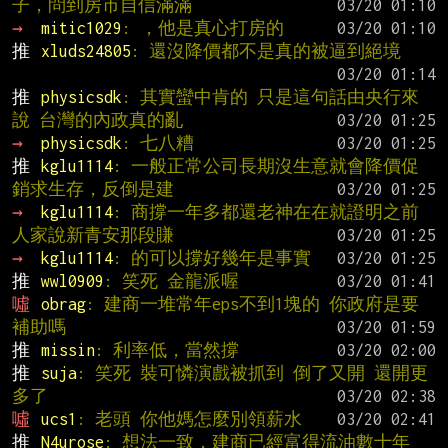
子，問到房市自信滿滿
→ 
mitic1029
: ，他是真心打房的
推 
xluds24805
: 還沒降價都不是真的被逼到絕境
推 
physicsdk
: 其實蠻中肯的 只是這句話由央行來
說 台灣的內政真的亂
→ 
physicsdk
: 七八糟
推 
kglu1114
: 一般正常公司長期沒生意就會降價促
銷求生存，反倒是建
→ 
kglu1114
: 商撐一年多都還老神在在就證明之前
人家說新青安那段賺
→ 
kglu1114
: 的可以撐好幾年是事實
推 
wwl0909
: 笑死 金龍派喔
噓 
obrag
: 建商一堆常年eps不到1塊的 你政府是要
補助嗎
推 
missin
: 利率低，當然撐
推 
suja
: 笑死 裝可憐演戲被抓到 倒了又開 還開更
多了
噓 
ucs1
: 老頭 你他媽怎麼別領薪水
推 
N4urose
: 想法一致，建商已經富得流油數十年