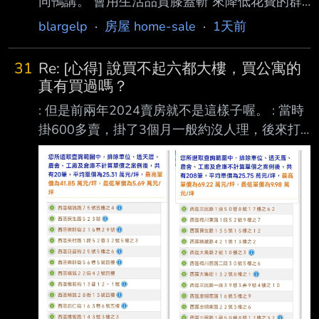
同鴨講。 會用生活品質膝蓋斬 來降低花費的群
體、 房版有個幾間房 已經在追求生活品質提升
blargelp
·
房屋 home-sale
·
1天前
的群體 兩邊怎麼會一樣啦？ 板上幾個讚聲這件
事的 看他們發言也知道社會位階資產位階在
31
Re: [心得] 說買不起六都大樓，買公寓的
哪。 那個群體光是科技業賺錢引發的需求性通
真有買過嗎？
膨 他們就注定在台灣消費力被吃掉。 而且接下
: 但是前兩年2024賣房就不是這樣子喔。 : 當時
來五年愈來愈嚴重。 早點另找生路我覺得沒什
掛600多賣，掛了3個月一般約沒人理，後來打
麼問題。 欸A8附近， 我2020來 到現在 大腸蚵
聽同事介紹，去某家地方性仲介公司改 : 專任。
仔麵線 60-》95 烤鴨整隻 480-〉800 勳績蛋餅
: 果然成交快，過了一個多月就有人出價了。 :
35-》50 六年來，漲五成到八成。 這還只是有
砍了一成，大概580左右。 : 好吧有人買就好。 :
科技
結果到了銀行鑑價買房貸款，說你這個 : 鑑價只
有大概470幾，只能貸70%， 鑑不到買價，不
一定是老公寓的問題。 有可能是你們成交金額
就高於行情啊。 也有可能是那間銀行自己做老
公寓的案子就比較保守，不會多問幾間？ 我跟
你講一個很好笑真實的案例啦。 某一個台北市