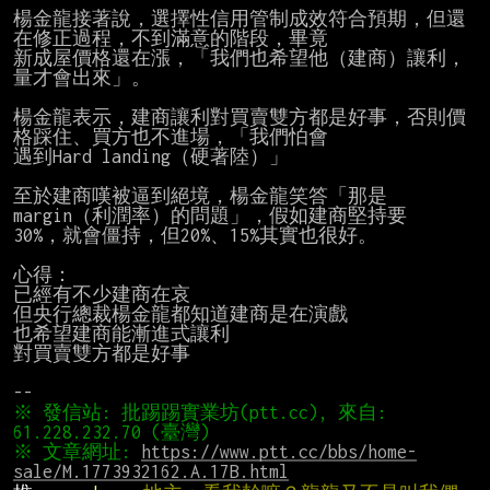
楊金龍接著說，選擇性信用管制成效符合預期，但還
在修正過程，不到滿意的階段，畢竟

新成屋價格還在漲，「我們也希望他（建商）讓利，
量才會出來」。

楊金龍表示，建商讓利對買賣雙方都是好事，否則價
格踩住、買方也不進場，「我們怕會

遇到Hard landing（硬著陸）」

至於建商嘆被逼到絕境，楊金龍笑答「那是
margin（利潤率）的問題」，假如建商堅持要

30%，就會僵持，但20%、15%其實也很好。

心得：

已經有不少建商在哀

但央行總裁楊金龍都知道建商是在演戲

也希望建商能漸進式讓利

對買賣雙方都是好事

※ 發信站: 批踢踢實業坊(ptt.cc), 來自: 
※ 文章網址: 
https://www.ptt.cc/bbs/home-
sale/M.1773932162.A.17B.html