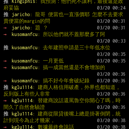
推 
KingIphis
: 我預測：他們死不讓利，最後還是政
府妥協
推 
jaricho
: 龍哥 便當也一直漲價耶 怎麼不去要求
賣便當的margin的問
→ 
jaricho
: 題 ？
→ 
kusomanfcu
: 所以他們就不蓋那麼多了阿
推 
kusomanfcu
: 去年建照申請是三十年低水位
→ 
kusomanfcu
: 一月更低
→ 
kusomanfcu
: 搞一成當然還是不會增加的
→ 
kusomanfcu
: 搞不好今年會破紀錄
推 
kglu1114
: 建商人格信用破產，外界也都知道，
反到版上有些人非常
→ 
kglu1114
: 替建商說話還罵魯空你開心了嗎，時
間久了自然會驗證
推 
kglu1114
: 建商從限貸後嘴上總是掛著倒閉，統
計到現今為止才幾家，
→ 
kglu1114
: 數據最終會說話