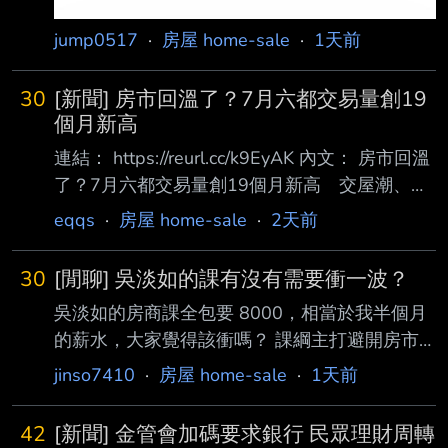
jump0517
·
房屋 home-sale
·
1天前
30
[新聞] 房市回溫了？7月六都交易量創19
個月新高
連結： https://reurl.cc/k9EyAK 內文： 房市回溫
了？7月六都交易量創19個月新高 交屋潮、股
市資金撐買氣 住展房屋網 更新時間 2026年8月
eqqs
·
房屋 home-sale
·
2天前
4日週二 上午9:05 六都建物買賣移轉棟數創19
個月新高！根據六都地政局公布資料，今年7月
30
[閒聊] 吳淡如的課有沒有需要衝一波？
六都合計建物 買賣移轉棟數達2萬506棟，月增
吳淡如的房商課全包要 8000，相當於我半個月
12%、年增8.8%，不僅是今年以來單月新高，
的薪水，大家覺得該衝嗎？ 課綱主打避開房市
也是自2025 年1月以來首次突破2萬棟。對此，
地雷與預測未來趨勢。 現在房市明顯分化： 1.
永慶房屋研展中心分析，受惠於國內經濟穩健成
jinso7410
·
房屋 home-sale
·
1天前
雙北（特別是北市）緊跟 GDP 2.其餘區域則受
長、台 股資金回流房市及新屋交屋潮帶動，推
限薪資停滯和信用管制，房價呈現盤整，甚至有
升7月房市交易表現。 根據統
42
[新聞] 金管會加碼要求銀行 民眾理財周轉
供給過剩的下行風險。 拿半月薪買這門課，投