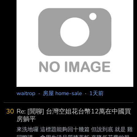
16.5坪 60 萬 屏東潮州 日新花園廣場, 潮州市區
屏東縣潮州鎮太平路232號, 最低總價93 萬台幣,
https://market.591.com.tw/5899910 3.4萬/坪
27.4坪 93 萬 真想躺平, 為何要去鶴岡, 台灣不是
只有台北市能住人 : 中國3線城市買間房，只要
12萬台幣 :
waitrop
·
房屋 home-sale
·
1天前
30
Re: [閒聊] 台灣空姐花台幣12萬在中國買
房躺平
來洗地囉 這標題能夠回十幾篇 但說到底 就是 雞