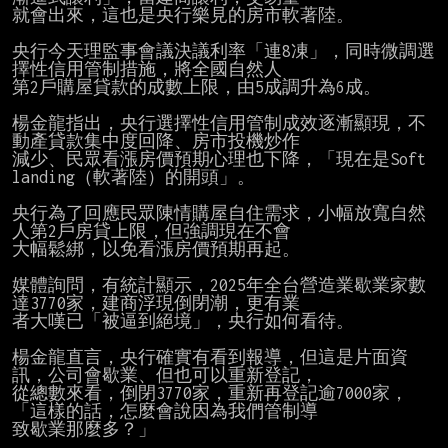
就會出來，這也是央行樂見的房市軟著陸。

央行今天理監事會議決議利率「連8凍」，同時微調選
擇性信用管制措施，將全國自然人

第2戶購屋貸款的成數上限，由5成調升為6成。

楊金龍指出，央行選擇性信用管制成效逐漸顯現，不
動產貸款集中度回降、房市投機炒作

減少、民眾看漲房價預期心理也下降，「現在是Soft 
landing（軟著陸）的開頭」。

央行為了回應民眾陳情購屋自住需求，小幅放寬自然
人第2戶房貸上限，但強調現在不會

大幅鬆綁，以免看漲房價預期再起。

媒體詢問，有統計顯示，2025年全台營造業歇業家數
達3770家，建商浮現倒閉潮，更有業

者大嘆已「被逼到絕境」，央行如何看待。

楊金龍直言，央行確實有看到報導，但這是片面資
訊，公司會歇業、但也可以重新登記，

從總數來看，倒閉3770家，重新再登記逾7000家，
「這樣的話，怎麼會說因為我們管制導

致歇業那麼多？」
