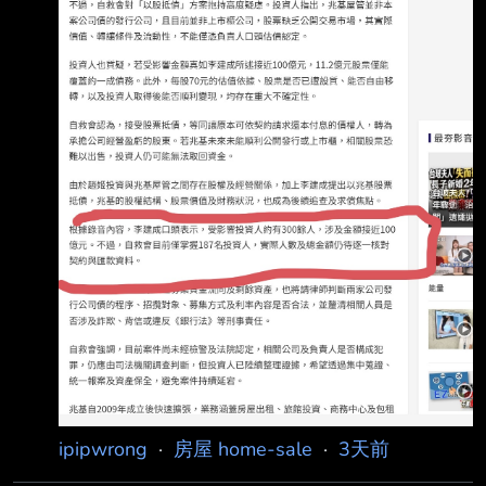
ipipwrong
·
房屋 home-sale
·
3天前