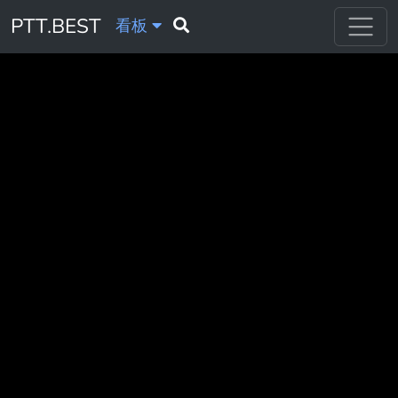
PTT.BEST
看板