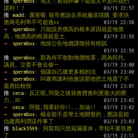
推 
spermbox
: 地主：看我幹嘛？龍龍又不是叫我們
讓利！！
推 
madd
: 厲害喔 龍哥應該去系統廠當採購 要求供
應商毛利率不可超過xx
→ 
spermbox
: 只能說房價高的根本原因就是地價
高，地價高的根源就是土
→ 
spermbox
: 地按公告地價課徵持有稅賦
推 
spermbox
: 那為何不敢動地價稅基，因為民代、
議員、立委不會去修一
→ 
spermbox
: 個讓自己繳更多税的法
→ 
spermbox
: 叫建商讓利他會說那他把土地賣了不
蓋房比較快
推 
ceca
: 反正呢,阿龍之後就會體會到更龐大的壓
力..XD
→ 
ceca
: 阿龍,我看好你!!...加油!!
→ 
spermbox
: 楊金龍不是學土地開發的，應該是錯
估建商利潤這件事了
推 
black5569
: 阿龍我只想屆滿退休，早知不要答應
了