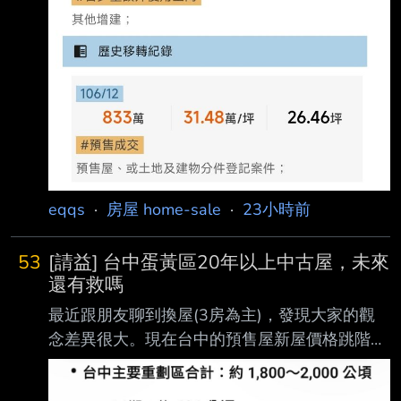
eqqs
·
房屋 home-sale
·
23小時前
53
[請益] 台中蛋黃區20年以上中古屋，未來
還有救嗎
最近跟朋友聊到換屋(3房為主)，發現大家的觀
念差異很大。現在台中的預售屋新屋價格跳階
後，水 湳、14期甚至機捷，動輒5-7字頭起跳，
甚至很多首購族為了總價，只能去買海線或烏日