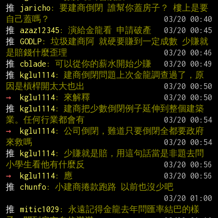
推 
jaricho
: 要建商倒閉 誰幫你蓋房子？ 樓上是要
自己蓋嗎？
推 
azaz12345
: 演給金龍看 申請破產
推 
GODLP
: 垃圾建商阿 就硬要賺到一定成數 少賺就
是賠錢什麼歪理
推 
cblade
: 可以從你的薪水開始少賺
推 
kglu1114
: 建商倒閉問題上次金龍調查過了，原
因是槓桿開太大也出
→ 
kglu1114
: 來解釋
推 
kglu1114
: 建商把少數倒閉例子延伸到整個建築
業。任何行業都會有
→ 
kglu1114
: 公司倒閉，難道只要倒閉全都要政府
來救嗎
推 
kglu1114
: 少賺就是賠，用這句話當是非題去問
小學生看他有什麼反
→ 
kglu1114
: 應
推 
chunfo
: 小建商捲款跑路 以前也沒少吧
推 
mitic1029
: 永遠記得金龍去年問匯率結巴的樣