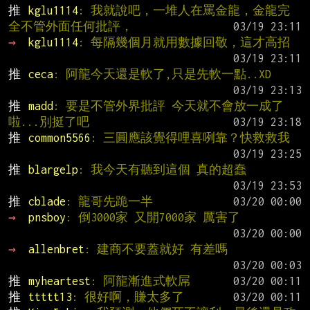
推 
kglu1114
: 我就說吧，一堆人在罵金龍，金龍完
全不管外面任何批評，
→ 
kglu1114
: 每隔幾個月就用數據回敬，這才高招
推 
ceca
: 阿龍今天還是軟了,只是先軟一點..XD
推 
madd
: 要是不管外界批評 今天就不會放一成了
啦...別挺了吧
推 
common5566
: 三圓應該覺得哩喜咧靠？快救救我
推 
blargelp
: 我今天有聽到這個 真的超蠢
推 
cblade
: 龍哥先跪一半
→ 
pnsboy
: 倒3000家 又開7000家 厲害了
→ 
allenbret
: 建商不要蓋就好 有差嗎
推 
myheartest
: 阿龍漸進式軟屌
推 
ttttt13
: 很好啊，賺太多了