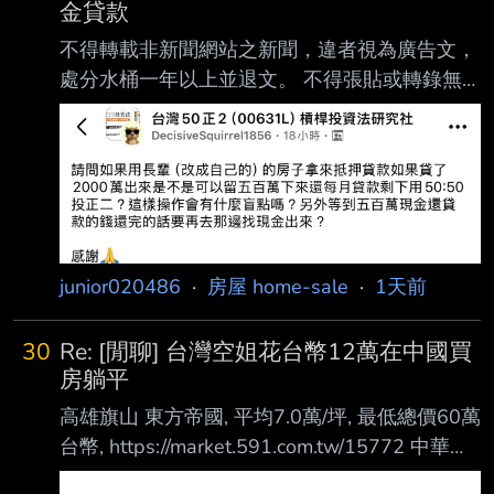
金貸款
資報酬率高嗎？ --
不得轉載非新聞網站之新聞，違者視為廣告文，
處分水桶一年以上並退文。 不得張貼或轉錄無
關本板之新聞，違者水桶一年以上並退文。 連
結超過一行應縮網址，內文應含新聞作者及日
期，並應自行撰寫二十字以上心得， 心得不得
置於內文或連結之前，不得張貼超過90日之新
聞，違者文章刪除並水桶十四日。 內文和連結
之間無明顯分隔因而無法判定心得字數而遭砍除
junior020486
·
房屋 home-sale
·
1天前
者，歸責於貼文者。 以上說明文得以Ctrl+Y全數
刪除。 > --------------------------------------
-------------------
30
Re: [閒聊] 台灣空姐花台幣12萬在中國買
房躺平
高雄旗山 東方帝國, 平均7.0萬/坪, 最低總價60萬
台幣, https://market.591.com.tw/15772 中華路
536號 | 8樓之1 104-08中樓層無車位 3.6萬/坪