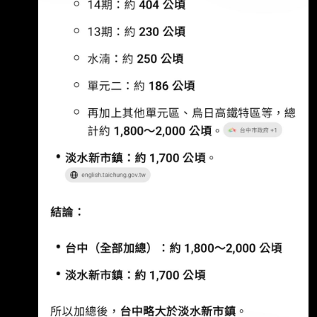
蛋白區的小三房(室內25坪)。 但回頭看台中傳統
蛋黃區（比如西區美術館、科博館周邊、五期、
八期或七期外圍），屋 齡20-30年的中古大樓
(室內35坪)，每坪可能還在30-40萬左右。總價
差不多，但室內坪數大很多，生 活機能、學區
也都是現成的。 可是朋友一直勸退，說台中的
都市發展跟台北完全不同： 台中重劃區太多、
土地源源不絕，台北是因