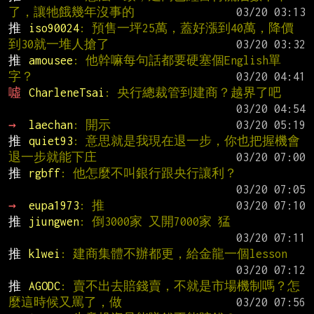
了，讓牠餓幾年沒事的
推 
iso90024
: 預售一坪25萬，蓋好漲到40萬，降價
到30就一堆人搶了
推 
amousee
: 他幹嘛每句話都要硬塞個English單
字？
噓 
CharleneTsai
: 央行總裁管到建商？越界了吧
→ 
laechan
: 開示
推 
quiet93
: 意思就是我現在退一步，你也把握機會
退一步就能下庄
推 
rgbff
: 他怎麼不叫銀行跟央行讓利？
→ 
eupa1973
: 推
推 
jiungwen
: 倒3000家 又開7000家 猛
推 
klwei
: 建商集體不辦都更，給金龍一個lesson
推 
AGODC
: 賣不出去賠錢賣，不就是市場機制嗎？怎
麼這時候又罵了，做