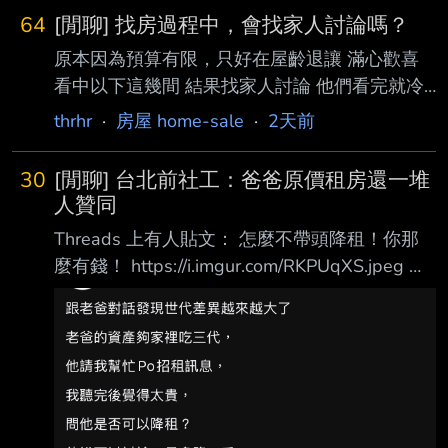
64
[閒聊] 找房過程中，會找家人討論嗎？
原本因為預算有限，只好在屋齡退讓 滿心歡喜
看中以下這幾間 結果找家人討論 他們看完就冷
冷丟一句： 你繳完房貸，那房子都比你老了......
thrhr
·
房屋 home-sale
·
2天前
還是給大家看一下選手： 1.目前最喜歡，離原生
家庭近 總價也還可以負荷 缺點是頂加不知道之
30
[閒聊] 台北前社工：爸爸原價租房還一堆
後會不會出狀況
人贊同
https://www.alleyguide.com.tw/listing/XPVdRx
Threads 上有人貼文： 怎麼不帶頭降租！你那
8Nu 2.和第一間有點不分軒輊 這間不只感覺裝
麼有錢！ https://i.imgur.com/RKPUqXS.jpeg 底
潢費直接省 地理位置也挺好的
下嚴重逆風 所有人都在跟他說會招到租霸 沒遇
https://www.alleyguide.com.tw/listing/mg5Bgm
過壞人、也有房東分享便宜租的慘痛經驗 原本
Ax 3.
想說用世代差異說法討拍 結果全逆風，沒多久
破防， 開始一個一個噴回他的人
https://i.imgur.com/yqeS6kD.jpeg 最後得出結
論：台灣沒救了