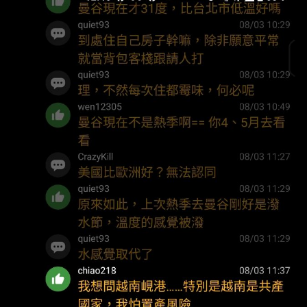
會不錯 不過大陸 換了維尼上來之後 就痾 其實
盃 是搭私人飛機離開拉斯維加斯 光這樣就有
適不適合長住 就看 是哪邊去哪邊留學 往哪邊移
民 就大概知道惹 因為那是一個數量級數據 不是
你感覺 我感覺 這種主觀的論述 中印人口 可以
就是往外跑 當然 這兩個國家也持續在進步 這倒
是無可爭議 不過要跟美國叫版 我看這邏輯就不
行 意識形態影響判斷了 而且70之後 尤其 80 90
對於自由是滿在意的 版主那個年代 我懂