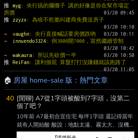
推 
myg
: 央行搞的爛攤子 講的好像是你在幫市場定
房價
推 
zzyzx
: 為啥不乾脆叫建商免費送房子
→ 
vaughn
: 央行直接喊話要房價跌吶
→ 
innuendo3324
: 倒3000開7000，當然繼續管制
→ 
wakaura
: 所以先砍價一半
推 
ReiFan
: 讓利個屁 算盤打打沒賺錢就該跑路了
🏠
房屋 home-sale 版：熱門文章
40
[閒聊] A7從1字頭被酸到7字頭，沒第二
個了吧？
10年前 A7最初合宜住宅 每坪1字頭 還記得當年
就有人開始酸 酸說：地點太遠、霧太大、沒機
能 後來好像2018星巴克撤離換路易莎 被酸沒星