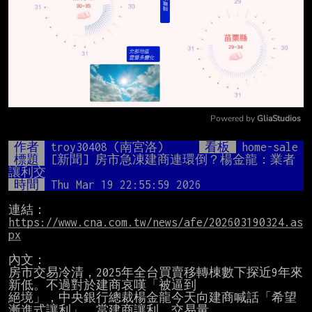
Powered by 
GliaStudios
Mute
作者
troy30408 (南宮洛)
看板
home-sale
標題
[新聞] 房市急凍建商連環倒？楊金龍：業者
讓利交
時間
Thu Mar 19 22:55:59 2026
連結：
https://www.cna.com.tw/news/afe/202603190324.as
px
內文：

房市交易冷清，2025年全台買賣移轉棟數下探近9年來
新低。不過對於建商哀嘆「被逼到

絕境」，中央銀行總裁楊金龍今天向建商喊話「希望
漸進式讓利」，當建商讓利，交易量
