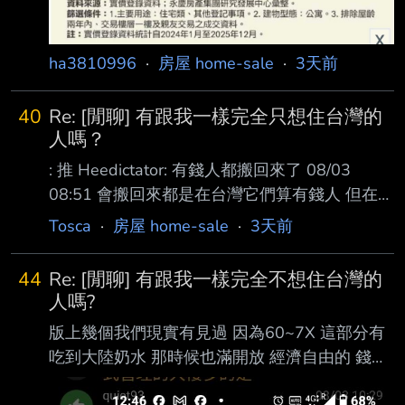
ha3810996
·
房屋 home-sale
·
3天前
40
Re: [閒聊] 有跟我一樣完全只想住台灣的
人嗎？
: 推 Heedictator: 有錢人都搬回來了 08/03
08:51 會搬回來都是在台灣它們算有錢人 但在國
外不過是中產以下 在國外過得不夠爽 只好搬回
Tosca
·
房屋 home-sale
·
3天前
來 1.你要在國外過的舒適 門檻我覺得至少要有
一艘遊艇 台灣人對有錢人的想像不過就是獨棟
44
Re: [閒聊] 有跟我一樣完全不想住台灣的
房子開雙B這樣 其實光只有這樣在國外還是過得
人嗎?
很普甚至很辛苦 講難聽點可能連小孩的大學學
版上幾個我們現實有見過 因為60~7X 這部分有
費都還付不起QQ 但這種等級的人 會來台灣是過
吃到大陸奶水 那時候也滿開放 經濟自由的 錢也
得很爽的 也難怪乾脆回來算了 2.所以說穿了是
很好撈 如果有保住的話 自然這批人對大陸印象
這樣 美國真正的有錢人 在拉斯維加斯看完超級