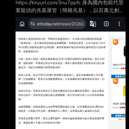
https://tinyurl.com/3nu7ppfc 身為國內包租代管
業龍頭的兆基屋管（簡稱兆基），以百萬元創
業，17年來，代管租戶數 已達2.8萬戶，2024
年更獲宏碁集團入股，兆基董座李建成今年初接
受本刊專訪時才透露 ，正規劃今年上市，並信
心喊話「未來10年是包租代管黃金期。」沒想到
近日爆出相關公 司趙姬投資、寄居蟹管理顧問
公司債無法正常兌付，李建成則提出以1.6萬張
兆基未上市 股票抵債。 根據《ETtoday》報
導，目前有187名投資人組成自救會，其中一名
男子哭訴已投入900萬 ，目前本金和利息