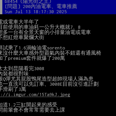
者
b8454 (陽光街之王)
題
[問題] 200內油電車、電車推薦
間
Sun Jul 13 18:17:30 2025
電或電車大半年了

目前使用的車油耗一公升大概就7、8

想多一台有全景天窗的小排量油電或電車

不想紅燈車聚爛大街

試乘了1.6渦輪油電sorento

來沒什麼大車感外型霸氣內裝不錯還有通風椅

了premium套件就爆了200萬

太到昆陽看完3008

內裝都很對味

很Q彈尤其屁股鴨尾造型超帥現場人滿為患

也一直洗可以先訂車、3008E目前沒引進計劃

s://i.imgur.com/15Ta9kJ.jpeg
知道1.2三缸開起來的感受

問前輩會不會常常需要去上課
