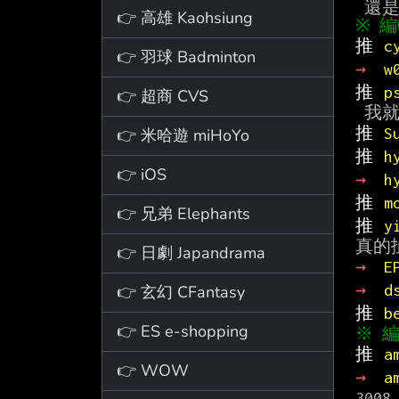
👉 高雄 Kaohsiung
推 
c
👉 羽球 Badminton
→ 
w
推 
p
👉 超商 CVS
推 
S
👉 米哈遊 miHoYo
推 
h
👉 iOS
→ 
h
推 
m
👉 兄弟 Elephants
推 
y
👉 日劇 Japandrama
→ 
E
→ 
d
👉 玄幻 CFantasy
推 
b
👉 ES e-shopping
推 
a
👉 WOW
→ 
a