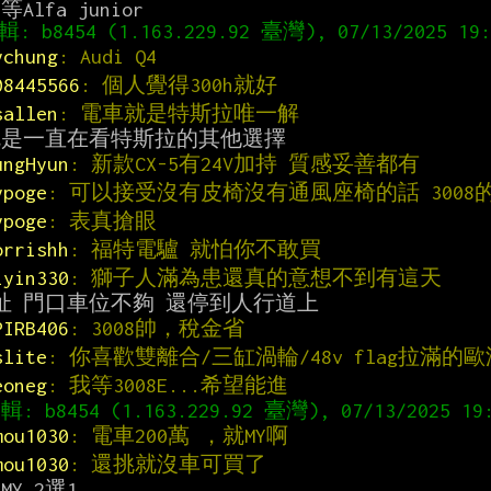
ychung
: Audi Q4
08445566
: 個人覺得300h就好
sallen
: 電車就是特斯拉唯一解
ungHyun
: 新款CX-5有24V加持 質感妥善都有
ypoge
: 可以接受沒有皮椅沒有通風座椅的話 3008
ypoge
: 表真搶眼
orrishh
: 福特電驢 就怕你不敢買
iyin330
: 獅子人滿為患還真的意想不到有這天
PIRB406
: 3008帥，稅金省
slite
: 你喜歡雙離合/三缸渦輪/48v flag拉滿的
eoneg
: 我等3008E...希望能進
mou1030
: 電車200萬 ，就MY啊
mou1030
: 還挑就沒車可買了