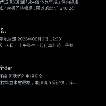
34 : 國3竹山驚傳追撞悲劇釀1死4傷 休旅車爆胎停內線遭
 江良誠／南投即時報導 : 國道3號北向240.2公
胎停在 內 : 側車道，後方車輛疑未注意
 治 : 。警方初步排除酒駕，詳細肇事原
姓男
遭打趴
 2026年08月6日 12:33
今天（6日）上午發生一起行車糾紛，爭執過
葉男手部割傷，而葉也不甘示弱予以反擊，將
眼神失焦，口部也吐出血沫，驚悚畫面引起
車旁叫囂，並試圖將駕駛座內的葉男拉下
der
另一
評級 但我們的車很安全
 全球新車安全測試標準愈來愈嚴格，能獲得五星評價，除了
願意買單的最大關鍵，尤其是價格更高的豪
車時不是取得五星安全評價為目標，引起業
始終致力於打造高安全性的產品，但 2026 年