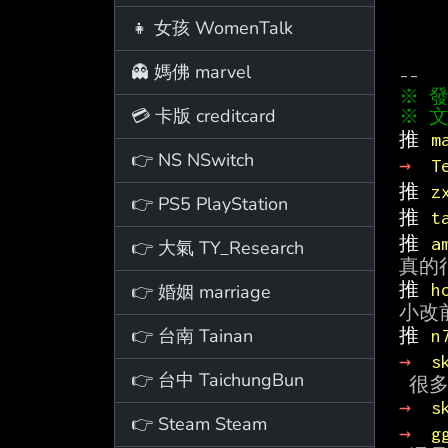
👧 女孩 WomenTalk
👻 媽佛 marvel
💳 卡版 creditcard
※ 文
推 
m
👉 NS NSwitch
→ 
T
推 
z
👉 PS5 PlayStation
推 
t
推 
a
👉 大氣 TY_Research
推 
h
👉 婚姻 marriage
👉 台南 Tainan
推 
n
→ 
s
👉 台中 TaichungBun
→ 
s
👉 Steam Steam
→ 
g