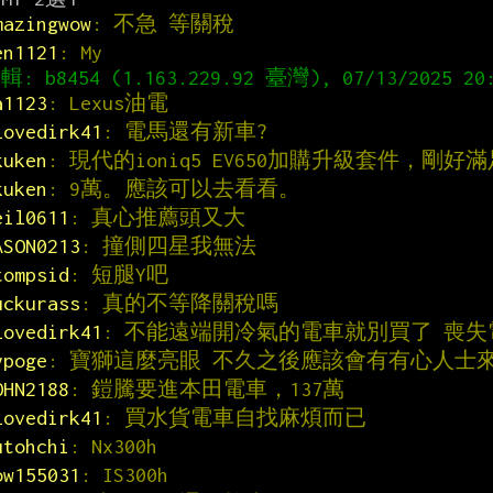
mazingwow
: 不急 等關稅
en1121
: My
a1123
: Lexus油電
lovedirk41
: 電馬還有新車?
kuken
: 現代的ioniq5 EV650加購升級套件，剛好
kuken
: 9萬。應該可以去看看。
eil0611
: 真心推薦頭又大
ASON0213
: 撞側四星我無法
tompsid
: 短腿Y吧
uckurass
: 真的不等降關稅嗎
lovedirk41
: 不能遠端開冷氣的電車就別買了 喪
ypoge
: 寶獅這麼亮眼 不久之後應該會有有心人士
OHN2188
: 鎧騰要進本田電車，137萬
lovedirk41
: 買水貨電車自找麻煩而已
utohchi
: Nx300h
ow155031
: IS300h