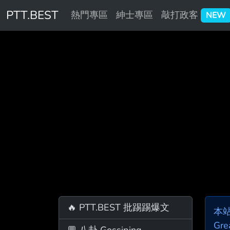
PTT.BEST
熱門專區
紳士專區
敲打政客
NEW
🔥 PTT.BEST 批踢踢爆文
本
Gre
💬 八卦 Gossiping