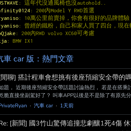
USTWAVE
: 這年代沒通風椅也沒autohold..
nfinity0124
: 200內Model Y RWD首選
ryaniso
: 10萬公里前賣掉，你會有很好的品牌體驗
ryaniso
: 曾經的鐵粉，自己和家人買了四台，現在
oQjake
: 200內RWD volvo XC60可考慮
kja
: BMW IX1
汽車 car 版：熱門文章
[閒聊] 搭計程車會想挑有後座預縮安全帶的
如題， 近期後座預縮安全帶話題討論熱烈， 若是在搭乘
乾脆直接坐副駕好了？ 叫車APP以後是不是除了有原先
外，應再增加後 座預縮安全帶車輛的選項會更安全？ 有沒
PrivateRyan
·
汽車 car
·
1天前
Re: [新聞] 國3竹山驚傳追撞悲劇釀1死4傷 