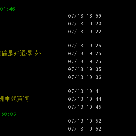
的確是好選擇 外
歐洲車就買啊