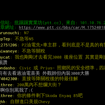
章網址: 
https://www.ptt.cc/bbs/car/M.1752401
arunouchi
: N7
epTep
: 不急等N5
x2751206
: P2油電先+車主群，看到底是不是真的
aiwaneye
: 不急等關稅
mycat
: 我也剛剛才去看完3008 後座位置 其實是
ondasho
: Civic 或 Prius~ 照鄉民的安全標
74042300
: 直接等降關稅後的特最佳解
kthree
: 200萬內不想爛大街？
kthree
: 你的條件剩下Skoda Enyaq 85吧
ghh
: 自辦進口美規Chevy