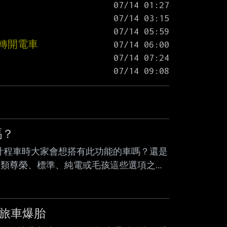
轉開電車
嗎？
計程車時大家會想搭有此功能的車嗎？還是
分類尊榮、標準、純電或毛孩這些選項之
有安全帶達人能分享看法的？ --
休旅車爆胎