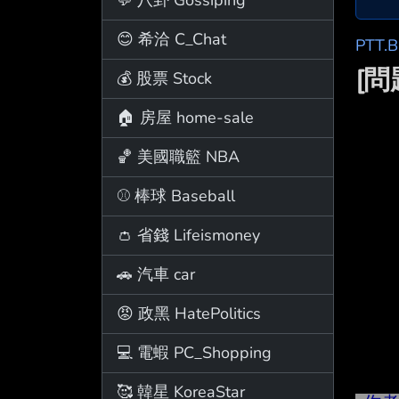
😊 希洽 C_Chat
PTT.
[問
💰 股票 Stock
🏠 房屋 home-sale
🏀 美國職籃 NBA
⚾ 棒球 Baseball
👛 省錢 Lifeismoney
🚗 汽車 car
😡 政黑 HatePolitics
💻 電蝦 PC_Shopping
🥰 韓星 KoreaStar