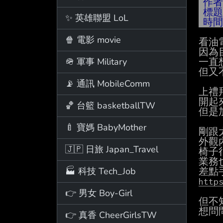
作
標
✨ 英雄聯盟 LoL
時
🍿 電影 movie
看油
因為
🪖 軍事 Military
一直
但又
📡 通訊 MobileComm
上禮拜
開起
🏀 台籃 basketballTW
但是加
🍼 寶媽 BabyMother
剛跟太
外觀
🇯🇵 日旅 Japan_Travel
椅子
業務
🏭 科技 Tech_Job
http
👉 男女 Boy-Girl
但不
想問
👉 真香 CheerGirlsTW