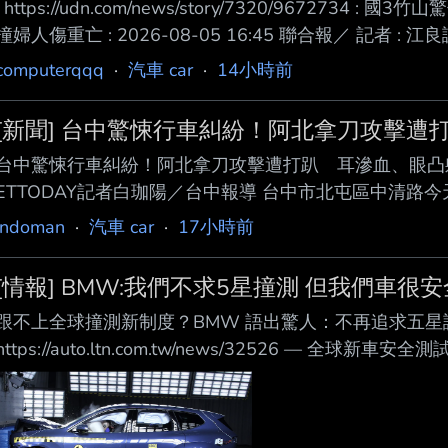
: https://udn.com/news/story/7320/96727
撞婦人傷重亡 : 2026-08-05 16:45 聯合報／ 記者 :
里南投竹山路段，3日下午發生死亡車禍！1輛休旅車疑因爆
computerqqq
·
汽車 car
·
14小時前
前方狀況追撞，造成2車共5人送醫，其中1名女乘客傷重不
因仍調查中。 : 事故發生於3日下午5時13分許，68歲曾
[新聞] 台中驚悚行車糾紛！阿北拿刀攻擊
台中驚悚行車糾紛！阿北拿刀攻擊遭打趴 耳滲血、眼凸躺地昏迷
ETTODAY記者白珈陽／台中報導 台中市北屯區中清路
程中68歲李姓男子持摺 疊刀攻擊35歲葉姓男子，造成
indoman
·
汽車 car
·
17小時前
李打趴在地， 有民眾拍下李男倒地情形，李耳朵滲血、
大量 網友熱議。 影片顯示，發生糾紛後，李男走向葉男
[情報] BMW:我們不求5星撞測 但我們車很安全
車，造成 整輛廂型車不斷晃動，李還有疑似揮拳動作；
跟不上全球撞測新制度？BMW 語出驚人：不再追求五星
https://auto.ltn.com.tw/news/32526 —
代表自家車輛安全獲得專業單位 背書，同時也讓消費者
華品牌更是如此，但 BMW 近日卻坦言，品牌在開發新
界與車迷一片譁然 。 外媒報導， Michel 指出， 品牌