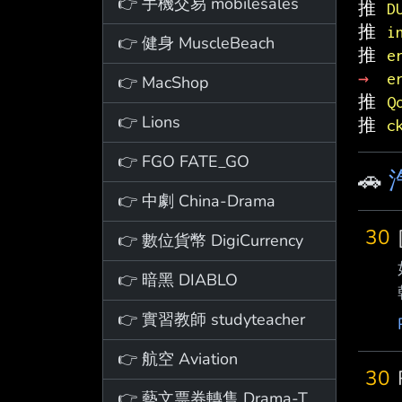
👉 手機交易 mobilesales
推 
D
推 
i
👉 健身 MuscleBeach
推 
e
→ 
e
👉 MacShop
推 
Q
👉 Lions
推 
c
👉 FGO FATE_GO
🚗
👉 中劇 China-Drama
30
👉 數位貨幣 DigiCurrency
👉 暗黑 DIABLO
👉 實習教師 studyteacher
👉 航空 Aviation
30
👉 藝文票券轉售 Drama-Ticket