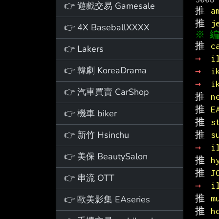
👉 遊戲交易 Gamesale
推 
a
推 
j
👉 4X BaseballXXXX
推 
c
👉 Lakers
→ 
i
👉 韓劇 KoreaDrama
→ 
i
→ 
i
👉 汽車買賣 CarShop
推 
n
推 
E
👉 機車 biker
推 
s
👉 新竹 Hsinchu
推 
s
→ 
i
👉 美保 BeautySalon
推 
h
推 
J
👉 串流 OTT
→ 
i
推 
m
👉 歐美影集 EAseries
推 
h