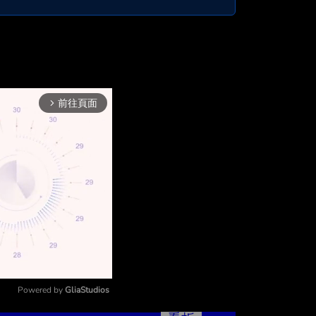
前往頁面
arrow_forward_ios
Powered by 
GliaStudios