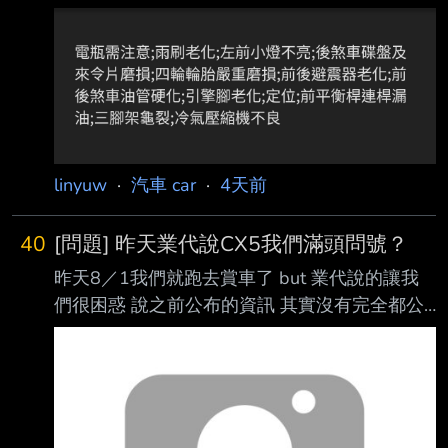
胎跟後來令片 有什麼建議嗎 ----- Sent from
JPTT on my Xiaomi MI MAX 3. --
linyuw
·
汽車 car
·
4天前
40
[問題] 昨天業代說CX5我們滿頭問號？
昨天8／1我們就跑去賞車了 but 業代說的讓我
們很困惑 說之前公布的資訊 其實沒有完全都公
布 說其實從94萬多（最低階）的 就已經不是
2WD 所有等級都是4WD （還是AWD？因為當
場難以置信所以沒記清楚） 總之沒有2WD
what? 這是真的嗎 都沒聽YT特別講過這件事 --
呃.. 我以為能源局早就測過了欸 soga..