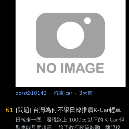
news_id=3212224&ref=mw&from=google.co
m 記者黃彥傑、劉人豪／台北報導 台北市中山
區新生高架下方停車場，今（3）日傳出一輛充
電中電動車燒損電池冒煙，充電? 已斷電，原廠
技術人員到場協助，無人員傷亡。由於電動車搶
救困難，消防人員現場持續灌 水1小時20分左
右，才將火勢撲滅。詳細起火原因仍待調查釐
清。 https://i.verb.tw/9z7w1suH.jpg 車頭朝前
可惡 不是萬惡的特
dorst010142
·
汽車 car
·
3天前
61
[問題] 台灣為何不學日韓推廣K-Car輕車
日韓走一圈，發現路上 1000cc 以下的 K-Car 輕
型車能見度超高。 除了政府政策鼓勵，牌照稅