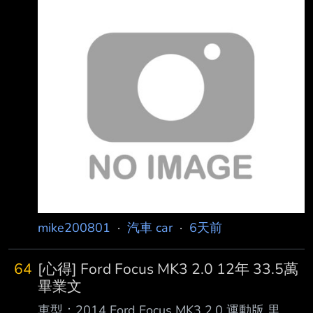
較舒服。 雖然試乘沒有去高速公路， 但我請業
男認罪等原 因，須依約給付與對方父母600萬元
務幫我播放音樂後， 我覺得 nx200 聽起來還不
賠償金，否則將撤銷緩刑。 租車載友人 超速
錯。 但網路上評價普遍偏普通、或建議可以去
釀死亡車禍 判決指出，吳男於114年5月29日凌
升級喇叭。 所以目前疑問: 會覺得普通是因為對
晨開租來的特斯拉，
音樂比較有要求的人? 還是真的就是不好 QQ。
-- 恩恩，謝謝。 感謝回覆，因為我沒試乘其他
品牌車種，我覺得不要超太多就好。 ML不是要
350h頂配才有嗎? 謝謝！ 謝謝！ 看可不可以救
回一點 謝謝分享 如果還是不
mike200801
·
汽車 car
·
6天前
64
[心得] Ford Focus MK3 2.0 12年 33.5萬
畢業文
車型：2014 Ford Focus MK3 2.0 運動版 里