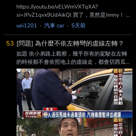
https://youtu.be/vELWmVXTqXA?
si=JPvZ1qvx9UdAikQl 買了，竟然是Jimny！ 影
片內有原因，多慧在韓國是開Jeep，在台灣就買
uei1201
·
汽車 car
·
5天前
看起來像的Jimny。 另外，影片中連車號都公開
了，這樣不怕被私生飯跟蹤嗎？ 話說真的蠻多
53
[問題] 為什麼不依左轉彎的虛線左轉？
年輕女生開Jimny的，有沒有車主本人來說說魅
如題 依小弟路上觀察，幾乎所有的駕駛在左轉
力在哪裡啊？ --
的時候都不會依照地上的虛線走，都會切西瓜。
好奇大家都是什麼原因不沿著線走呢？ 是因為
覺得畫的太爛，還是單純沒看到地上有劃線呢？
討論討論 --