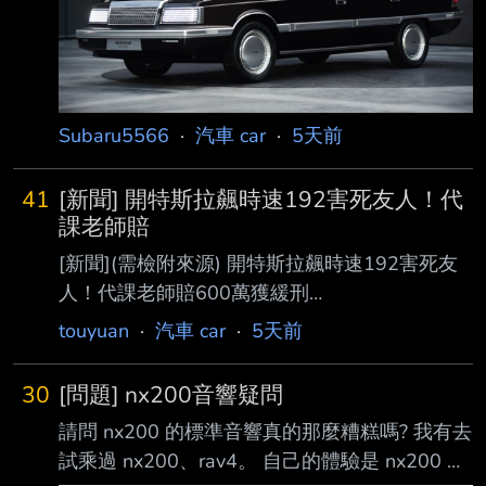
https://i.imgur.com/mQ7qge9.jpeg
https://i.imgur.com/NbFkTxM.jpeg 雖然只是概念
車，但不是我在
Subaru5566
·
汽車 car
·
5天前
41
[新聞] 開特斯拉飆時速192害死友人！代
課老師賠
[新聞](需檢附來源) 開特斯拉飆時速192害死友
人！代課老師賠600萬獲緩刑
https://da.gd/LeCY 雲林一名吳姓男代課老師，
touyuan
·
汽車 car
·
5天前
和周姓女友人，一起租特斯拉出遊，沒想到凌晨
經過台1線斗南 路段，以時速192公里狂飆，失
30
[問題] nx200音響疑問
控撞上水泥護欄，造成副駕駛座的周女傷重死
請問 nx200 的標準音響真的那麼糟糕嗎? 我有去
亡，雲林地方 法院一審判吳男3年2個月有期徒
試乘過 nx200、rav4。 自己的體驗是 nx200 比
刑，吳男不服上訴，高等法院台南分院考慮到吳