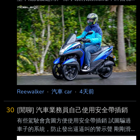
燃料稅直接比 1.5L 大打折之外，連停車場都有
專屬折扣 看看台灣，人口與車輛密度極高，巷
弄又狹窄，明明很多時候一個人通勤一台小車就
夠 用，但大家還是搶著買休旅車或大型房車。
究竟台灣推不動 K-Car 的主因是什麼？ 安全性
疑慮?路上大學長與大車太多，小車被追撞風險
高? 進口過來扣完稅價格居高不下，失去平價優
勢? 大家偏好大空間、一車多用，甚至有「買大
車比較有面子」的迷思? -- 「在各種無知中，最
差勁的
Reewalker
·
汽車 car
·
4天前
30
[閒聊] 汽車業務員自己使用安全帶插銷
有些駕駛會貪圖方便使用安全帶插銷 試圖騙過
車子的系統，防止發出逼逼叫的警示聲 剛剛滑
脆看到 一般民眾不守規矩也就算了 竟然連汽車