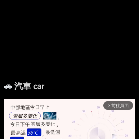
🚗
汽車 car
前往頁面
arrow_forward_ios