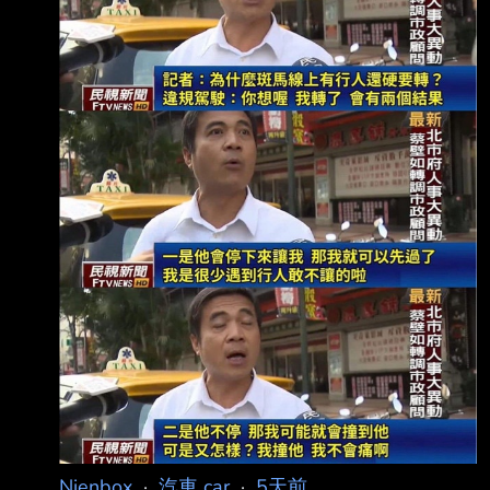
Nienbox
·
汽車 car
·
5天前