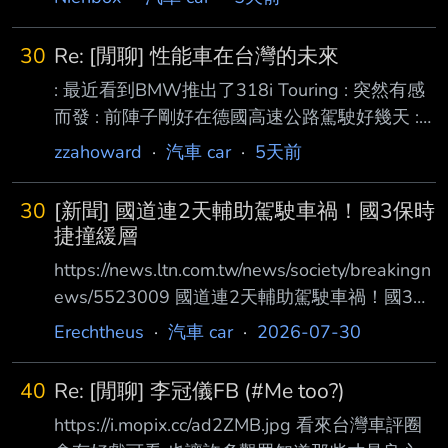
30
Re: [閒聊] 性能車在台灣的未來
: 最近看到BMW推出了318i Touring : 突然有感
而發 : 前陣子剛好在德國高速公路駕駛好幾天 :
在無限速路段上 盡情踩油門奔馳的感覺 真的是
zzahoward
·
汽車 car
·
5天前
非常美好 : 當下真的有一種 這才是駕駛樂趣的感
覺 因為你只會開直線? 為什麼性能車一定要違規
30
[新聞] 國道連2天輔助駕駛車禍！國3保時
才能展現性能? 性能車不是馬力大就可以叫性能
捷撞緩層
車耶，當代性能車哪有這麼簡單 市售產品，除
https://news.ltn.com.tw/news/society/breakingn
了少部分為了成本不能堆料外 很多大馬力車款
ews/5523009 國道連2天輔助駕駛車禍！國3保
懸吊和舒適性也都取得不錯的平衡了 美式肌肉
時捷撞緩撞車 2車修理費驚人 記者陳鳳麗／南投
Erechtheus
·
汽車 car
·
2026-07-30
車現在也不只是直線加速機器而已，處理彎道也
報導 國道連續2天發生使用自動輔助的轎車撞施
很細膩了 (當然和德國車處理的方式不太一樣) 性
工緩撞車事故！繼昨日國道6號福特轎車撞緩撞
40
Re: [閒聊] 李冠儀FB (#Me too?)
車後，今天上午國道3號北向230.1K南投路段，
https://i.mopix.cc/ad2ZMB.jpg 看來台灣車評圈
又有開自動輔助系統行駛的保時捷名車， 在內