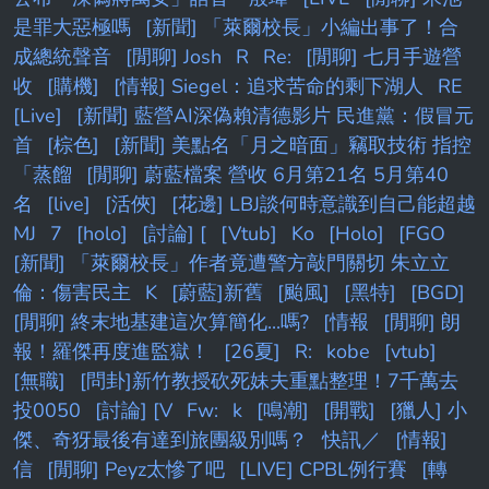
是罪大惡極嗎
[新聞] 「萊爾校長」小編出事了！合
成總統聲音
[閒聊] Josh
R
Re:
[閒聊] 七月手遊營
收
[購機]
[情報] Siegel：追求苦命的剩下湖人
RE
[Live]
[新聞] 藍營AI深偽賴清德影片 民進黨：假冒元
首
[棕色]
[新聞] 美點名「月之暗面」竊取技術 指控
「蒸餾
[閒聊] 蔚藍檔案 營收 6月第21名 5月第40
名
[live]
[活俠]
[花邊] LBJ談何時意識到自己能超越
MJ
7
[holo]
[討論] [
[Vtub]
Ko
[Holo]
[FGO
[新聞] 「萊爾校長」作者竟遭警方敲門關切 朱立立
倫：傷害民主
K
[蔚藍]新舊
[颱風]
[黑特]
[BGD]
[閒聊] 終末地基建這次算簡化...嗎?
[情報
[閒聊] 朗
報！羅傑再度進監獄！
[26夏]
R:
kobe
[vtub]
[無職]
[問卦]新竹教授砍死妹夫重點整理！7千萬去
投0050
[討論] [V
Fw:
k
[鳴潮]
[開戰]
[獵人] 小
傑、奇犽最後有達到旅團級別嗎？
快訊／
[情報]
信
[閒聊] Peyz太慘了吧
[LIVE] CPBL例行賽
[轉