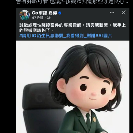
會有好戲可看 也讓許多觀眾知道那些才是良心
側車道直衝施工緩撞車，保時捷汽車前半部嚴重
車評 大家猜的那位艾大大 之前也都在暗酸嘉偉
毀損，施工緩撞車也變形，所幸兩車 駕駛都沒
哥是車評領最多資源拿滿滿 大家準備好爆米花
有受傷，惟兩車修理費用高昂，保時捷駕駛這下
看下去 --
荷包大失血。