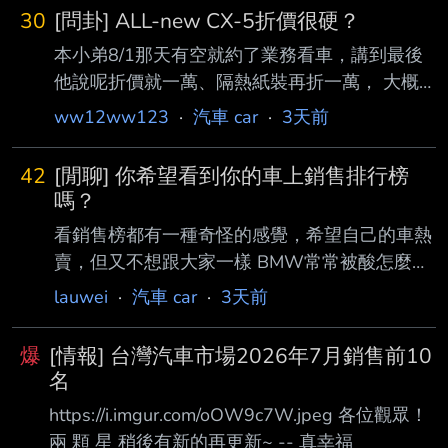
30
[問卦] ALL-new CX-5折價很硬？
本小弟8/1那天有空就約了業務看車，講到最後
他說呢折價就一萬、隔熱紙裝再折一萬， 大概
是這樣，還沒講到很細節，然後我就說希望折價
ww12ww123
·
汽車 car
·
3天前
還有更多的空間，業務就說就連CX-6 0折價也都
很少的。 但我也納悶，版上有些大大公布自己
42
[閒聊] 你希望看到你的車上銷售排行榜
的CX-60菜單都有折10萬差不多，怎麼會CX-5
嗎？
折價才1 萬呢？ 還是因為尚在預購期間，價格不
看銷售榜都有一種奇怪的感覺，希望自己的車熱
會砍太多？ 這業務聽說是全台厲害的業務之一
賣，但又不想跟大家一樣 BMW常常被酸怎麼又
（聽朋友說的） --
沒上榜了 但toyota霸榜又會被笑車聚 你希望你
lauwei
·
汽車 car
·
3天前
的車上熱銷榜，還是不希望阿？ --
爆
[情報] 台灣汽車市場2026年7月銷售前10
名
https://i.imgur.com/oOW9c7W.jpeg 各位觀眾！
兩 顆 星 稍後有新的再更新~ -- 真幸福