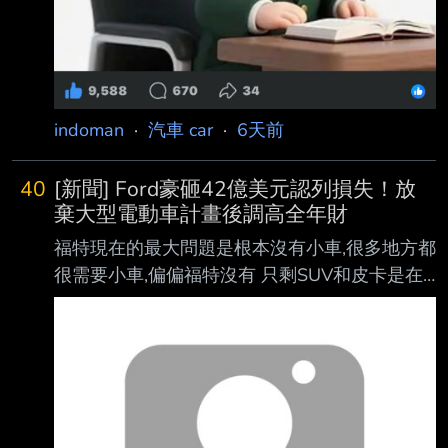
indoman
·
汽車 car
·
6天前
40
[新聞] Ford豪砸42億美元認列損失！放
棄大型電動車計畫後調高全年財
福特現在的最大問題是根本沒有小車,很多地方都
很需要小車,偏偏福特沒有 只剩SUV和皮卡是在
哈囉? https://cars.tvbs.com.tw/car-
news/335091 Ford豪砸42億美元認列損失！放
棄大型電動車計畫後調高全年財測 全球車壇近
年積極朝電動化發展，不過市場需求放緩、電池
成本居高不下，以及各國政策 環境變化，也讓
不少車廠重新調整電動車布局，美國汽車品牌