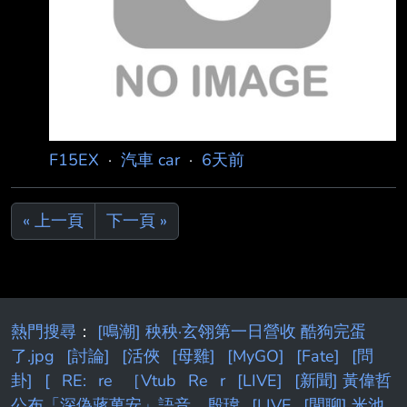
Ford便是其中最具代表性的 案例之一，在歷經
數年大舉投資純電產品後，Ford於2025年底正
式放棄原先的電動車發展 策略，取消多
F15EX
·
汽車 car
·
6天前
« 上一頁
下一頁 »
熱門搜尋
：
[鳴潮] 秧秧·玄翎第一日營收 酷狗完蛋
了.jpg
[討論]
[活俠
[母雞]
[MyGO]
[Fate]
[問
卦]
[
RE:
re
［Vtub
Re
r
[LIVE]
[新聞] 黃偉哲
公布「深偽蔣萬安」語音 殷瑋
[LIVE
[閒聊] 米池