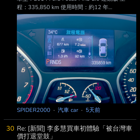
程：335,850 km 使用時間：約12 年
https://i.urusai.cc/nw49G.jpeg 今天正式跟陪伴
我 12 年的小白說再見
https://i.urusai.cc/TsaiV.jpeg 剛好準備換車，把
這 33.5 萬公里的使用心得留給大家參考 這台車
其實也是我們家第一台全新車 以前家裡幾乎都
是接手親戚的中古車，所以當年牽車時，其實蠻
有紀念意義的 使用情況 主要用途：業務車、家
庭用車 這 12 年幾乎跑遍全台 包含：
SPIDER2000
·
汽車 car
·
5天前
30
Re: [新聞] 李多慧買車初體驗「被台灣車
價打退堂鼓」