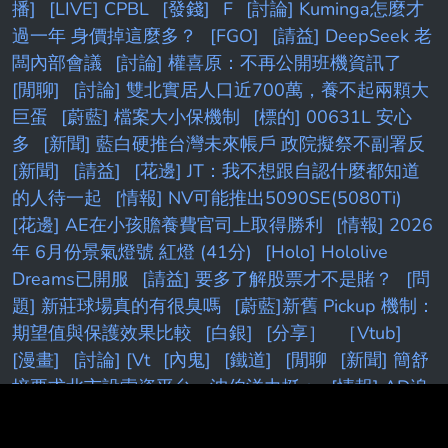
播]
[LIVE] CPBL
[發錢]
F
[討論] Kuminga怎麼才
過一年 身價掉這麼多？
[FGO]
[請益] DeepSeek 老
闆內部會議
[討論] 權喜原：不再公開班機資訊了
[閒聊]
[討論] 雙北實居人口近700萬，養不起兩顆大
巨蛋
[蔚藍] 檔案大小保機制
[標的] 00631L 安心
多
[新聞] 藍白硬推台灣未來帳戶 政院擬祭不副署反
[新聞]
[請益]
[花邊] JT：我不想跟自認什麼都知道
的人待一起
[情報] NV可能推出5090SE(5080Ti)
[花邊] AE在小孩贍養費官司上取得勝利
[情報] 2026
年 6月份景氣燈號 紅燈 (41分)
[Holo] Hololive
Dreams已開服
[請益] 要多了解股票才不是賭？
[問
題] 新莊球場真的有很臭嗎
[蔚藍]新舊 Pickup 機制：
期望值與保護效果比較
[白銀]
[分享］
［Vtub]
[漫畫]
[討論] [Vt
[內鬼]
[鐵道]
[閒聊
[新聞] 簡舒
培要求北市設索資平台 沈伯洋力挺：
[情報] AD追
求四年275M合約
[閒聊] 想要增貸卻被老媽擋住 被
設定