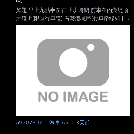
嗎
是否合理? 感謝各位前輩給予建議，祝各位行車
如題 早上九點半左右 上班時間 前車在內湖堤頂
平安順暢 -- 您說的沒錯 的確有點盤 的確有點
大道上(限直行車道) 右轉港墘路(行車路線如下
只是小弟沒有門路 但看到TOYOTA原廠 心想這
圖紅色方向) 請問這樣可以檢舉嗎 感謝
會有保障 了解 好的 謝謝您 好的 是阿 收到 是沒
https://i.verb.tw/cXRmXjlH.jpg -- 不確定現在檢
錯... 感謝
舉限縮到什麼地步了。如果直行車道右轉不能檢
舉的話, 我就不用花時間上傳 了。 所以先來這邊
問問大家。 之前被檢舉過 所以要來互相傷害 打
不過它 就加入它
a9202507
·
汽車 car
·
3天前