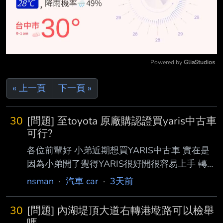
Powered by 
GliaStudios
Mute
« 上一頁
下一頁 »
30
[問題] 至toyota 原廠購認證買yaris中古車
可行?
各位前輩好 小弟近期想買YARIS中古車 實在是
因為小弟開了覺得YARIS很好開很容易上手 轉彎
阿停車阿都很方便 蠻愛YARIS的 YARIS
nsman
·
汽車 car
·
3天前
1.5(2022) 40.8萬有倒車影像 有保固 里程數：
45028 km 如果去TOYOTA國都購買 是不是比較
30
[問題] 內湖堤頂大道右轉港墘路可以檢舉
有保障確保不會有泡水車問題車之類? 價格方面