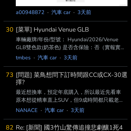
a00948872
·
汽車 car
·
3天前
30
[菜單] Hyundai Venue GLB
車輛廠牌/年份/型號： Hyundai/2026/Venue
GLB雙色款(奶茶色) 是否含保險：否（實報實
銷） 是否含領牌稅金：否 成交價格(總價):71.7
tmbes
·
汽車 car
·
3天前
萬（含貨物稅) 下訂日期範圍：8月5日 購車地
點：臺北 自費配備/配件：升級FSK冰鑽8000 贈
73
[問題] 菜鳥想問下訂時間跟CC或CX-30選
送配備/配件 AVM環景 BSD盲點偵測 前後行車
擇?
紀錄器 ETC車牌框式 防水踏墊 後車廂防水托盤
最近想換車，預定年底購入，所以最近先看車
避光墊 雨傘 交車禮 五年六大系統保固 付款方式
原本想從轎車直上SUV，但9成時間都只載老婆
(現金 or貸款)：貸款 購車心得：目標就是小型
(160cm)小孩(110cm)，2位身型嬌小 太太也說
NANACE
·
汽車 car
·
3天前
車，本來屬意Swift，但考量安全問題，轉而看
其實舊車(Altis)後座空間很夠 只有多載一個大人
向Venu
才擠一點，但一年也沒超過10次(SUV需求底一
82
Re: [新聞] 國3竹山驚傳追撞悲劇釀1死4