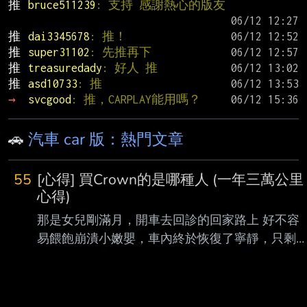
推 
bruce511239
: 支持 感謝熱心的版友
推 
dai3345678
: 推！
推 
super31102
: 先推再下
推 
treasuredady
: 好人 推
推 
asd10733
: 推
→ 
svcgood
: 推，CARPLAY能用嗎？
🚗
汽車 car 版：熱門文章
55
[心得] 買Crown的是哪種人 (一年三萬公里
心得)
那是女兒剛滿月，開車去回診的回家路上 好不容
易餵飽崩潰小嫩嬰，車內終於恢復了寧靜，只剩
下 900rpm 的低頻聲 「快點買車吧......」老婆有點
嘶啞，語氣無神，在 Alfa 156 的後座上 安靜三秒
後我就噴笑出來了，老婆也是 這是什麼破爛觸發