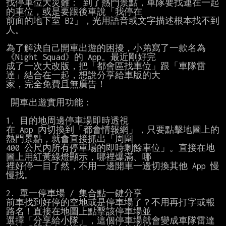
找停車位大災難： 到了熱門景點，車隊要找連在一起
的車位，或是要跟後車說「我停在

前面的地下室 B2」，光用語音或文字描述根本找不到
人。

為了解決自己開車出遊的困擾，小弟寫了一款名為
《Night Squad》的 App。最近剛好完

成了一次大改版，把「都會區找車位」跟「車隊雷
達」結合在一起，想說分享給車版的大

家，完全免費且無廣告！

 開車出遊實用功能：

1. 目的地周邊停車場即時透視

在 App 內切換到「都會情報網」，只要點擊地圖上的
熱門景點，就會直接抓出「周圍

400 公尺內所有停車場的即時剩餘車位」。直接在地
圖上用紅黃綠燈顯示，哪裡爆滿、哪

裡好停一目了然，不用一邊開車一邊切換其他 App 慢
慢找。

2. 單一停車場 / 集合點一鍵分享

前車找到好停的空地或是停車場了？不用再打字或報
路名！直接在地圖上點擊該停車場並

選擇「分享給小隊」，這個停車場就會變成車隊雷達