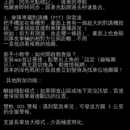
上的「閃亮光點標記」，後車的導航

地圖會即時同步，跟著光點開過去秒速集合。

3. 車隊專屬對講機 (PTT) 與雷達

把手機架在車機旁，畫面上會有一個超大的對講機按
鈕。按著就能直接對車隊廣播路況（

例如：前方有測速、改走哪一條路）。畫面上也會顯
示隊友車輛的相對方位與距離，不用

一直低頭看複雜的地圖。

新手小教學：如何開啟都會版？

安裝app並註冊後，點擊右上角的「設定 (齒輪圖
示)」，將主題切換為「都會情報網」，

原本的深色戰術介面就會立刻變身為找車位地圖囉！

 其他附加功能：

離線殘影模式：如果開進山區或地下室沒訊號，雷達
會保留前車最後斷訊的位置。

雙軌 SOS 警報：遇到緊急車況，可發送方圓 3 公里
的全服警報。

支援長輩放大模式，介面極度簡化。
