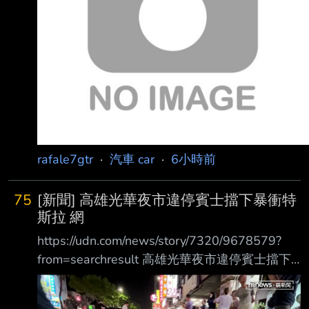
rafale7gtr
·
汽車 car
·
6小時前
75
[新聞] 高雄光華夜市違停賓士擋下暴衝特
斯拉 網
https://udn.com/news/story/7320/9678579?
from=searchresult 高雄光華夜市違停賓士擋下
暴衝特斯拉 網讚救很多人…車主曝光是他 2026-
08-08 09:43 聯合報／ 記者石秀華／高雄即時