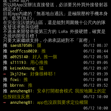
建 LoRa 晶片

所以純App沒辦法直接發送，必須要另外買外接發射器
綁定才行。

目前App內建的「無基地台通訊」是極限壓榨手機本身
的「藍牙(BLE)」

在完全沒訊號的山區，還是能對周圍幾十公尺內的隊
友發送求救與信標

不過未來開發串接第三方的 LoRa 外接硬體，確實是
之後的開發目標！

推 
saes870506
: 腿
推 
wedffcss0020
: 推
推 
a0925140
: 好人 推一個
推 
s711193
: 用心推推
推 
keineAhnung
: 猛
→ 
lkj12tw
: 好像很棒耶！
推 
fcwi
: 推
推 
bbrrnn
: 推
推 
annzheng81
: 安卓打開都會模式 我按地圖上的定
位按鈕沒反應
→ 
annzheng81
: app也沒跟我要求定位權限