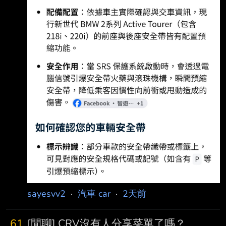
sayesvv2
·
汽車 car
·
2天前
61
[閒聊] CRV沒有人分享菜單了嗎？