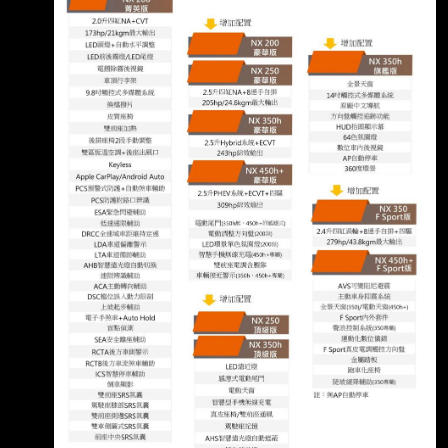
棒！ 我去試開朋友的350h也覺得油電好，後來
就下訂 在選菜單的時候豪華跟頂級也差10幾萬
而已。 我想我沒差通風座椅跟19吋輪圈跟天窗
還有頭燈。 就選了豪華版 我以為160萬的
nx200有電尾門！200萬的也應該有！所以我
DM就沒有仔細對照差異 結果在交車時開開心心
的去，發現沒電尾！我跟老婆