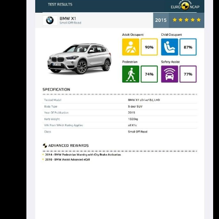
子 。 初心跟選他的理由很簡單 1.豪華品牌「應
該」不會偷安全配備 2.比起NX X1的外型另外一
半喜歡 看到GO車誌影片去採訪BMW，結果不
予拍攝之後，就覺得有鬼，一看才知道，原來
BMW連這 種安全配備都要偷？？？？？
https://i.mopix.cc/gG2Nj9.jpg 雖然是X1定位就
是入門車，但你好歹也是豪華品牌