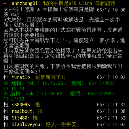
→ 
annzheng81
: 我的手機是s26 ultra 最新韌體
太神啦！感謝 a 大抓漏！這個確實是隱
藏 Bug

a大您好，目前版本的暫時破解法是「先建立一次小
隊」就能克服了！

因為原本我把要權限的程式寫在戰術雷達裡，沒進過
雷達就不會要權限

您可以先在大廳點擊下方「+」隨便建立一個小隊，進
入雷達畫面

此時系統就會跟您要定位權限了！點擊允許後退出來

再切換回都會版，定位跟找車位的功能就會完全正常
囉！

再次感謝您的回報，下個版本我會把權限判斷獨立出
推 
Muratlo
: 這個厲害了!!
※ 編輯: mpk (114.46.68.1 臺灣), 06/12/2026 
※ 編輯: mpk (114.46.68.1 臺灣), 06/12/2026 
推 
s880098
: 推
推 
realbout
: 推
推 
St3480
: 推
推 
Diabloveyou
: 好人一生平安