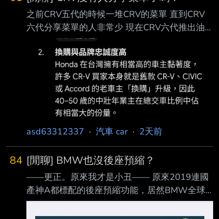
之前CRV五代的時候一堆CRV的菜單 直到CRV
六代分享菜單的人非常少 現在CRV六代推出油
電版本了 卻沒人分享過菜單 反而RAV4六代一堆
菜單 現在版上沒人買CRV了嗎？ --
asd63312337
·
汽車 car
·
2天前
84
[閒聊] BMW也沒後座預縮？
——更正。原來我才是小丑—— 原來2019連國
產神A都標配的後座預縮功能，居然BMW全球
x1沒有 考量到老婆開太大的車不太方便，19年
時買了一台X1 F48 小改款給他上下班接送小孩