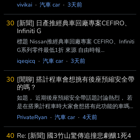
vivikai
·
汽車 car
·
3天前
30
[新聞] 日產推經典車回廠專案CEFIRO、
Infiniti G
標題 Nissan推經典車回廠專案 CEFIRO、Infiniti
G系列零件最低1折 來源 自由時報
https://auto.ltn.com.tw/news/32535
iqeqicq
·
汽車 car
·
3天前
2026/08/06 14:50 文／記者陳英傑 圖片來源／
Nissan Nissan在台深耕68年，推出過不少經典
30
[閒聊] 搭計程車會想挑有後座預縮安全帶
車款，其中以搭載V6引擎的CEFIRO最具代表
的嗎？
性，至 今仍有不少車主持續珍藏與使用。為協
如題， 近期後座預縮安全帶話題討論熱烈， 若
助經典車維持最佳車況，裕隆日產宣布推出「經
是在搭乘計程車時大家會想搭有此功能的車嗎？
典 車老朋友專案」，即日起至9月30日止，針對
還是乾脆直接坐副駕好了？ 叫車APP以後是不是
PrivateRyan
·
汽車 car
·
4天前
Nissan CEFIRO以及Infinit
除了有原先分類尊榮、標準、純電或毛孩這些選
項之外，應再增加後 座預縮安全帶車輛的選項
40
Re: [新聞] 國3竹山驚傳追撞悲劇釀1死4
會更安全？ 有沒有安全帶達人能分享看法的？ -