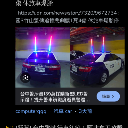
傷 休旅車爆胎
-
: https://udn.com/news/story/7320/9672734 :
國3竹山驚傳追撞悲劇釀1死4傷 休旅車爆胎停內
線遭撞婦人傷重亡 : 2026-08-05 16:45 聯合報
／ 記者 : 江良誠／南投即時報導 : 國道3號北向
240.2公里南投竹山路段，3日下午發生死亡車
禍！1輛休旅車疑因爆胎停在 內 : 側車道，後方
車輛疑未注意前方狀況追撞，造成2車共5人送
醫，其中1名女乘客傷重不 治 : 。警方初步排除
酒駕，詳細肇事原因仍調查中。 : 事故發生於3
日下午5時13分許，68歲曾姓男
computerqqq
·
汽車 car
·
3天前