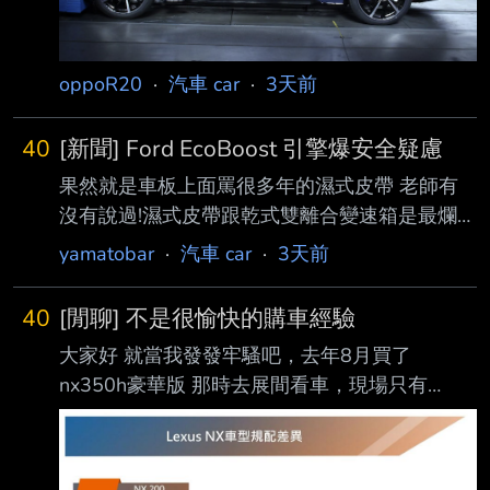
目標，引起業界與車迷一片譁然 。 外媒報導，
Michel 指出， 品牌始終致力於打造高安全性的
產品，但 2026 年起實施的新一代 ANCA
oppoR20
·
汽車 car
·
3天前
40
[新聞] Ford EcoBoost 引擎爆安全疑慮
果然就是車板上面罵很多年的濕式皮帶 老師有
沒有說過!濕式皮帶跟乾式雙離合變速箱是最爛的
設計!老師在講你都沒在聽嘛!
yamatobar
·
汽車 car
·
3天前
https://auto.ltn.com.tw/news/32514 美國國家公
路交通安全管理局（NHTSA）擴大針對 Ford
40
[閒聊] 不是很愉快的購車經驗
1.0 升 EcoBoost 三缸渦輪引擎 的安全調查，涉
大家好 就當我發發牢騷吧，去年8月買了
及約 13 萬 5,551 輛車，原因是採用濕式正時皮
nx350h豪華版 那時去展間看車，現場只有
帶（Wet Timing Belt） 設計，皮帶可能在正常
nx200豪華版。看了覺得不管外型內裝都還蠻滿
使用過程中產生碎屑，堵塞機油幫浦濾網，導致
意的，那時候看n x200是有電尾門的。後來上網
引擎潤滑不足，嚴 重時甚至造成引擎鎖死、車
大家都說要買就買350h，油電的行路質感很
輛失去動力