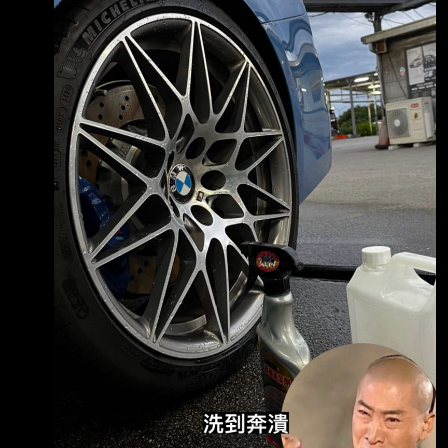
車主身分曝光 限量BMW M4全台僅2輛 撞壞科
技執法設備的這輛限量跑車，車主才23歲，是屏
東人，到高雄跟