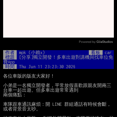
Powered by 
GliaStudios
Mute
作者
mpk (小賴x)
看板
car
標題
[分享]獨立開發！多車出遊對講機與找車位免
費App
時間
Thu Jun 11 23:23:30 2026
各位車版的版友大家好！

小弟是一名獨立開發者，平常放假喜歡跟親友開兩三
台車一起出遊。但多車出遊常常遇到

兩個痛點：

車隊跟車通訊麻煩：開 LINE 群組通話有時候會斷，
或者背景音太吵。
