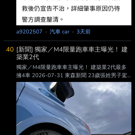
a9202507
·
汽車 car
·
3天前
40
[新聞] 獨家／M4限量跑車車主曝光！ 建
築業2代
獨家／M4限量跑車車主曝光！ 建築業2代最多
擁4車 2026-07-31 東森新聞 23歲張姓男子駕
駛的限量BMW M4跑車30日晚間在高雄漢神巨
蛋旁撞毀科技執法設備。（圖 ／東森新聞） 昨
（30日）晚間，一輛雙門跑車行經高雄漢神巨蛋
旁，疑似因車速過快打滑，逆向撞上測 速桿，
導致科技執法設備損壞，車輛也嚴重毀損。副駕
乘客表示，這輛限量跑車是他的， 當時借朋友
開，沒想到會發生意外，非常後悔。 23歲跑車