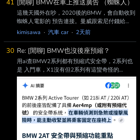
41
[閒聊] BMW在車上推送廣告 （蜘蛛人）
這幾天國外在吵，2020後的BMW，會自動收到
蜘蛛人電影的 預告連接。曼威跟索尼付錢給
BMW推送廣告。
kimisawa
·
汽車 car
·
2天前
https://www.youtube.com/shorts/Byibr8NZC7w
BMW 認真的嗎？把自己的車搞得這麼沒格調？
30
Re: [閒聊] BMW也沒後座預縮？
You Paid $60K For a BMW. Now It Runs Ads.
用ai查BMW2系列都有預縮式安全帶，2系列也
https://www.youtube.com/watch?v=-
是 入門車，X1沒有但2系列有這蠻奇怪的
r_VjmVyeRo So… BMW Puts Ads in Your Car
http://i.imgur.com/vFyXUH0.jpg 最近才買了
Now https://www.youtub
218AT,特別去看了後座有顯示Aer4mp 這應該是
有吧？至於也是入門的1系列就要請車主 出來分
享了。 ----- Sent from JPTT on my Samsung
SM-M536B. --