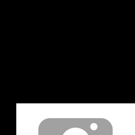
點，有夠荒謬 -----------------------------------
---------------------------------- (文長，圖跟養
車心得都在後半。前面就是看車歷程) -----------
------------------