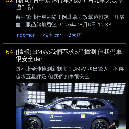
52
[新聞] 台中驚悚行車糾紛！阿北拿刀攻擊
遭打趴
台中驚悚行車糾紛！阿北拿刀攻擊遭打趴 耳滲
血、眼凸躺地昏迷 2026年08月6日 12:33
ETTODAY記者白珈陽／台中報導 台中市北屯區
indoman
·
汽車 car
·
3天前
中清路今天（6日）上午發生一起行車糾紛，爭
執過程中68歲李姓男子持摺 疊刀攻擊35歲葉姓
64
[情報] BMW:我們不求5星撞測 但我們車
男子，造成葉男手部割傷，而葉也不甘示弱予以
很安全der
反擊，將李打趴在地， 有民眾拍下李男倒地情
跟不上全球撞測新制度？BMW 語出驚人：不再
形，李耳朵滲血、眼神失焦，口部也吐出血沫，
追求五星評級 但我們的車很安全
驚悚畫面引起大量 網友熱議。 影片顯示，發生
https://auto.ltn.com.tw/news/32526 — 全球新
糾紛後，李男走向葉男車旁叫囂，並試圖將駕駛
車安全測試標準愈來愈嚴格，能獲得五星評價，
座內的葉男拉下車，造成 整輛廂型車不斷晃
除了代表自家車輛安全獲得專業單位 背書，同
動，李還有疑似揮拳動作；另一
時也讓消費者願意買單的最大關鍵，尤其是價格
更高的豪華品牌更是如此，但 BMW 近日卻坦
言，品牌在開發新車時不是取得五星安全評價為