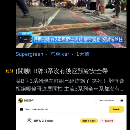
報導 高雄市郭姓男子昨晚7時許駕特斯拉在高雄
市光華夜市附近，疑機械故障暴衝，連環撞路
邊變電箱，再衝撞13輛汽機車和單車，釀3傷及
600戶停電；其中一輛違停賓士擋住暴衝特 斯
拉，網讚「救了很多人」，據了解，該名車主是
嘉義市著名甜甜圈老闆，事後霸氣回「 車可再
買，人沒
Supergreen
·
汽車 car
·
1天前
69
[閒聊] B牌3系沒有後座預縮安全帶
某B牌3系列現在群組已經炸鍋了 笑死！ 難怪會
拒絕嘎偉哥進展間拍 主流3系列全車系都沒有後
座預縮安全帶 上禮拜喊的價天響的199萬旅行車
一樣沒有 這下尷尬了.. 還好銷量不高。不會被抓
去撞測 先吹一波操控 --