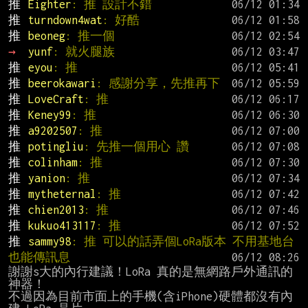
推 
Eighter
: 推 設計不錯
推 
turndown4wat
: 好酷
推 
beoneg
: 推一個
→ 
yunf
: 就火腿族
推 
eyou
: 推
推 
beerokawari
: 感謝分享，先推再下
推 
LoveCraft
: 推
推 
Keney99
: 推
推 
a9202507
: 推
推 
potingliu
: 先推一個用心 讚
推 
colinham
: 推
推 
yanion
: 推
推 
mytheternal
: 推
推 
chien2013
: 推
推 
kukuo413117
: 推
推 
sammy98
: 推 可以的話弄個LoRa版本 不用基地台
也能傳訊息
謝謝s大的內行建議！LoRa 真的是無網路戶外通訊的
神器！

不過因為目前市面上的手機(含iPhone)硬體都沒有內