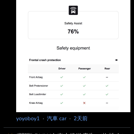
yoyoboy1
·
汽車 car
·
2天前