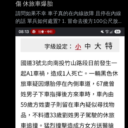
點) 而且每年才跑不到1萬km，希望夠用就好(所
傷 休旅車爆胎
以油電PASS) 所以原本都看好的TT或CX5 就直
請問如果不幸 車子真的在內線故障 且停在內線
接往下看CC或CX-30的汽油最入門款 目前口頭
的話 單兵如何處置? 1. 冒命去後方100公尺放故
問到大概是 CC 豪華汽油版 80.9-4(折扣)-5(舊
障標示 2. 人員設法逃到內線護欄之外 還有別的
換新)-5(貨物稅)=66.9 CX-30 Ace Editio
選項嗎 :
https://udn.com/news/story/7320/9672734 : 國
3竹山驚傳追撞悲劇釀1死4傷 休旅車爆胎停內線
遭撞婦人傷重亡 : 2026-08-05 16:45 聯合報／
記者 : 江良誠／南投即時報導 : 國道3號北向
240.2公里南投竹山路段，3日下午發生死亡車
禍！1輛休旅車疑因爆胎停在內 : 側車道，後方
車輛疑未注意前方狀