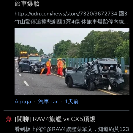
旅車爆胎
https://udn.com/news/story/7320/9672734 國3
竹山驚傳追撞悲劇釀1死4傷 休旅車爆胎停內線遭
撞婦人傷重亡 2026-08-05 16:45 聯合報／ 記
者 江良誠／南投即時報導 國道3號北向240.2公
里南投竹山路段，3日下午發生死亡車禍！1輛休
旅車疑因爆胎停在內 側車道，後方車輛疑未注意
前方狀況追撞，造成2車共5人送醫，其中1名女
乘客傷重不治 。警方初步排除酒駕，詳細肇事原
因仍調查中。 事故發生於3日下午5時13分許，
68歲曾姓男子駕駛灰色休旅車，載著妻子方姓女
子行
Aqqqa
·
汽車 car
·
1天前
爆
[閒聊] RAV4旗艦 vs CX5頂規
看到板上的許多RAV4旗艦菜單文，知道約莫123