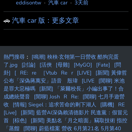
eddisontw
·
汽車 car
·
3天前
🚗
汽車 car 版：更多文章
熱門搜尋
：
[鳴潮] 秧秧·玄翎第一日營收 酷狗完蛋
了.jpg
[討論]
[活俠
[母雞]
[MyGO]
[Fate]
[問
卦]
[
RE:
re
［Vtub
Re
r
[LIVE]
[新聞] 黃偉哲
公布「深偽蔣萬安」語音 殷瑋
[LIVE
[閒聊] 米池
是罪大惡極嗎
[新聞] 「萊爾校長」小編出事了！合
成總統聲音
[閒聊] Josh
R
Re:
[閒聊] 七月手遊營
收
[情報] Siegel：追求苦命的剩下湖人
[購機]
RE
[Live]
[新聞] 藍營AI深偽賴清德影片 民進黨：假冒元
首
[棕色]
[新聞] 美點名「月之暗面」竊取技術 指控
「蒸餾
[閒聊] 蔚藍檔案 營收 6月第21名 5月第40