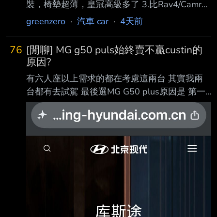
裝，椅墊超薄，皇冠高級多了 3.比Rav4/Camry
還差的動力 版友補充: 4.引擎介入粗糙不夠絲滑
greenzero
·
汽車 car
·
4天前
輸civic 5.太大台，不如買IS 個人心得: 90%市區
+10%快速道路，目前沒上過高速。 優點: 1.真
76
[閒聊] MG g50 puls始終賣不贏custin的
的安靜，混動+本來就不錯的隔音，純電模式下
原因?
真的安靜。 我家的貓坐W221/F04都會慘叫+想
有六人座以上需求的都在考慮這兩台 其實我兩
破籠，搭這台就叫兩聲就安靜睡覺了。 2.換擋順
台都有去試駕 最後選MG G50 plus原因是 第一
滑，e-cvt真的厲害，0~60的順滑程度幾乎和一
個他比較便宜 第二個他第三排空間比較大且進
般機車一樣 3.各種防護給滿，個人最喜歡的就是
出方便 第三個他後行李箱比較能塞 尤其四大兩
週邊雷達。除了
小出遊可以載全部行李 第四個他車子比較窄迴
轉半徑小好停車 可是為什麼看每個月汽車銷售
數字 都是custin賣得比較好 CUSTIN動力系統一
樣1.5T沒有油電 賣得還比較貴 第二排電動座椅
兩台車其實都有 只差在一個有滑門一個沒有 滑
門真的差那麼多嗎??? 我覺得MG G50 plus雖然
沒有滑門 他車子不會太寬 開門角度也蠻大