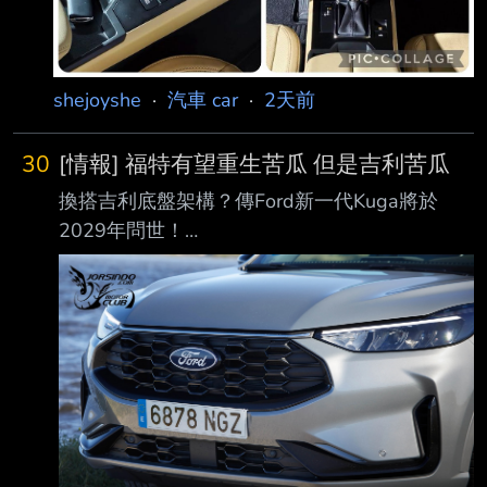
shejoyshe
·
汽車 car
·
2天前
30
[情報] 福特有望重生苦瓜 但是吉利苦瓜
換搭吉利底盤架構？傳Ford新一代Kuga將於
2029年問世！
https://forum.jorsindo.com/thread-2582222-1-
1.html — https://i.imgur.com/4RmmWA0.jpeg
歐洲福特中型休旅支柱Kuga車系，現行第三代
車型(2019年問世)已在市場打滾好一段時日，
此車近期也被外界瞧見已悄悄在台停售，市場地
位被同門的Territory所接替。不過別以為 此車即
將揮別車壇。事實上，現役第三代版本預計還將
在歐洲一路銷售至2029年底，並委由 品牌西