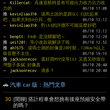
→ 
Killercat
: 高速巡航時是有可能出力收力出力收
力的
推 
kevinliao310
: 湯馬士說的是跟GLC EQ比起來
吧，如果大到84分貝，他
→ 
kevinliao310
: 對iX3的評價不可能這麼好吧
→ 
benptt
: 84db 是沒關窗吧～
推 
uei1201
: 等小改款就解決了啦
推 
ah7675
: 湯瑪士測的好像是20吋胎，120km/h以上
噪音壓不太住。
推 
jacksonrecov
: 還好買MYP沒等IX3 又貴又吵當台
灣盤子多膩 好像真
→ 
jacksonrecov
: 滴多？
🚗
汽車 car 版：熱門文章
30
[閒聊] 搭計程車會想挑有後座預縮安全帶
的嗎？