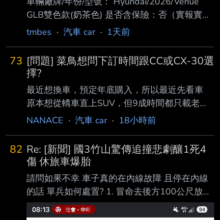
車輛廠牌/年份/型號： Hyundai/2026/Venue
GLB雙色款(奶茶色) 是否含保險：否（實報實
銷） 是否含領牌稅金：否 成交價格(總價):71.7
tmbes
·
汽車 car
·
1天前
萬（含貨物稅) 下訂日期範圍：8月5日 購車地
點：臺北 自費配備/配件：升級FSK冰鑽8000 贈
73
[問題] 菜鳥想問下訂時間跟CC或CX-30選
送配備/配件 AVM環景 BSD盲點偵測 前後行車
擇?
紀錄器 ETC車牌框式 防水踏墊 後車廂防水托盤
最近想換車，預定年底購入，所以最近先看車
避光墊 雨傘 交車禮 五年六大系統保固 付款方式
原本想從轎車直上SUV，但9成時間都只載老婆
(現金 or貸款)：貸款 購車心得：目標就是小型
(160cm)小孩(110cm)，2位身型嬌小 太太也說
NANACE
·
汽車 car
·
18小時前
車，本來屬意Swift，但考量安全問題，轉而看
其實舊車(Altis)後座空間很夠 只有多載一個大人
向Venu
才擠一點，但一年也沒超過10次(SUV需求底一
82
Re: [新聞] 國3竹山驚傳追撞悲劇釀1死4
點) 而且每年才跑不到1萬km，希望夠用就好(所
傷 休旅車爆胎
以油電PASS) 所以原本都看好的TT或CX5 就直
請問如果不幸 車子真的在內線故障 且停在內線
接往下看CC或CX-30的汽油最入門款 目前口頭
的話 單兵如何處置? 1. 冒命去後方100公尺放故
問到大概是 CC 豪華汽油版 80.9-4(折扣)-5(舊
障標示 2. 人員設法逃到內線護欄之外 還有別的
換新)-5(貨物稅)=66.9 CX-30 Ace Editio
選項嗎 :