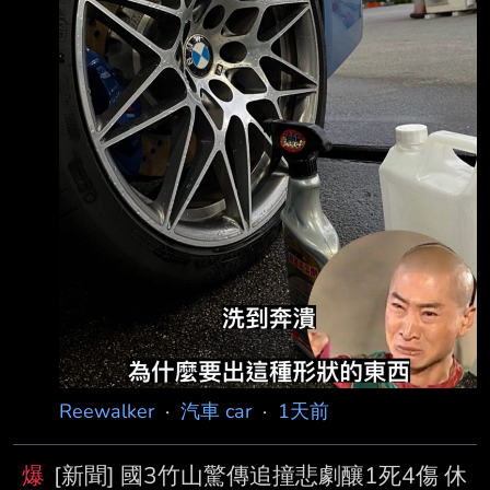
Reewalker
·
汽車 car
·
1天前
爆
[新聞] 國3竹山驚傳追撞悲劇釀1死4傷 休