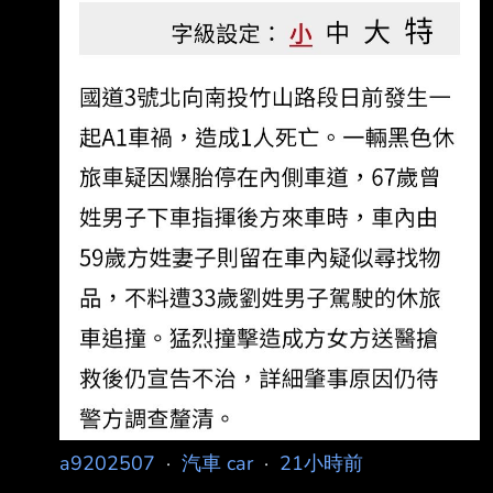
https://udn.com/news/story/7320/9672734 : 國
3竹山驚傳追撞悲劇釀1死4傷 休旅車爆胎停內線
遭撞婦人傷重亡 : 2026-08-05 16:45 聯合報／
記者 : 江良誠／南投即時報導 : 國道3號北向
240.2公里南投竹山路段，3日下午發生死亡車
禍！1輛休旅車疑因爆胎停在內 : 側車道，後方
車輛疑未注意前方狀
a9202507
·
汽車 car
·
21小時前