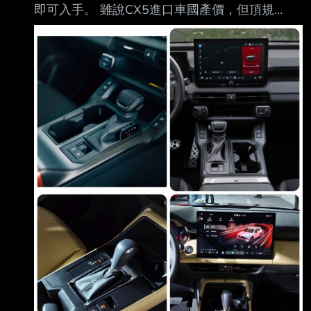
即可入手。 雖說CX5進口車國產價，但頂規
117(-2)跟RAV4的差距也不過6~8萬而已。
RAV4的神油耗就不必多說了，TSS4.0理論上也
應該比馬自達的ACC好。 這樣的情況下，有什麼
人、有什麼理由會選CX5? p.s. 馬自達的業務也是
很凶，說RAV4 旗艦 只要123，就開始亂罵人，
似乎也感受到威脅了... -- Sent from PTTopia --