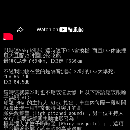
以時速96kph測試 這時速下CLA會換檔 而且IX3休旅撞
風大且配22吋圈比較吃虧

最後CLA走了694km, IX3走了686km

不過我比較在意的是隔音測試 22吋的IX3大爆死:

CLA 66.7db

IX3 84.5db

這時速就算22吋也不應該這麼慘 且以下評語應該跟輪
子無關(AI):

駕駛 BMW 的主持人 Alex 指出，車室內每隔一段時間
就會出現一種非常獨特且突兀的高

頻尖銳聲響（High-pitched sound），另一位主持人 
Rory 則將該聲音生動地形容為「

極其惱人的蚊子嗡嗡聲（Whiny mosquito）」，這項
異音顯著影響了該車款的高速巡航
