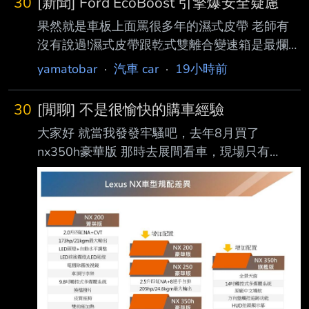
30
[新聞] Ford EcoBoost 引擎爆安全疑慮
果然就是車板上面罵很多年的濕式皮帶 老師有
沒有說過!濕式皮帶跟乾式雙離合變速箱是最爛的
設計!老師在講你都沒在聽嘛!
yamatobar
·
汽車 car
·
19小時前
https://auto.ltn.com.tw/news/32514 美國國家公
路交通安全管理局（NHTSA）擴大針對 Ford
30
[閒聊] 不是很愉快的購車經驗
1.0 升 EcoBoost 三缸渦輪引擎 的安全調查，涉
大家好 就當我發發牢騷吧，去年8月買了
及約 13 萬 5,551 輛車，原因是採用濕式正時皮
nx350h豪華版 那時去展間看車，現場只有
帶（Wet Timing Belt） 設計，皮帶可能在正常
nx200豪華版。看了覺得不管外型內裝都還蠻滿
使用過程中產生碎屑，堵塞機油幫浦濾網，導致
意的，那時候看n x200是有電尾門的。後來上網
引擎潤滑不足，嚴 重時甚至造成引擎鎖死、車
大家都說要買就買350h，油電的行路質感很
輛失去動力
棒！ 我去試開朋友的350h也覺得油電好，後來
就下訂 在選菜單的時候豪華跟頂級也差10幾萬
而已。 我想我沒差通風座椅跟19吋輪圈跟天窗
還有頭燈。 就選了豪華版 我以為160萬的
nx200有電尾門！200萬的也應該有！所以我