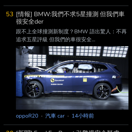
中清路今天（6日）上午發生一起行車糾紛，爭
執過程中68歲李姓男子持摺 疊刀攻擊35歲葉姓
53
[情報] BMW:我們不求5星撞測 但我們車
男子，造成葉男手部割傷，而葉也不甘示弱予以
很安全der
反擊，將李打趴在地， 有民眾拍下李男倒地情
跟不上全球撞測新制度？BMW 語出驚人：不再
形，李耳朵滲血、眼神失焦，口部也吐出血沫，
追求五星評級 但我們的車很安全
驚悚畫面引起大量 網友熱議。 影片顯示，發生
https://auto.ltn.com.tw/news/32526 — 全球新
糾紛後，李男走向葉男車旁叫囂，並試圖將駕駛
車安全測試標準愈來愈嚴格，能獲得五星評價，
座內的葉男拉下車，造成 整輛廂型車不斷晃
除了代表自家車輛安全獲得專業單位 背書，同
動，李還有疑似揮拳動作；另一
時也讓消費者願意買單的最大關鍵，尤其是價格
更高的豪華品牌更是如此，但 BMW 近日卻坦
言，品牌在開發新車時不是取得五星安全評價為
目標，引起業界與車迷一片譁然 。 外媒報導，
Michel 指出， 品牌始終致力於打造高安全性的
產品，但 2026 年起實施的新一代 ANCA
oppoR20
·
汽車 car
·
14小時前