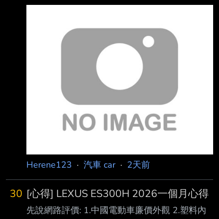
壓到34 psi ! 結果業務上車在保養廠內移車時，
對的嗎？ 電車大電池壞掉雖然很貴，但特斯拉
就倒車去撞柱子...請問各位大神有遇到這種情 況
有八年保固，且電車發展快速說不定八年後電車
嗎？ P.S.: 目前車還在車廠內，他們說內部討論
普及電 池花費已沒那麼高。 殘值的部分：我自
一下明天回覆 再麻煩各位大神給建議了 --
己是想長期持有所以不太重要，
Herene123
·
汽車 car
·
2天前
30
[心得] LEXUS ES300H 2026一個月心得
先說網路評價: 1.中國電動車廉價外觀 2.塑料內