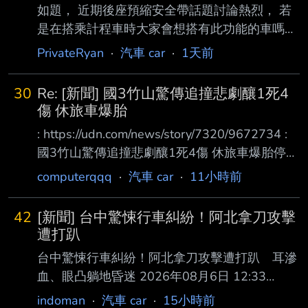
如題， 近期後座預縮安全帶話題討論熱烈， 若
是在搭乘計程車時大家會想搭有此功能的車嗎？
還是乾脆直接坐副駕好了？ 叫車APP以後是不是
PrivateRyan
·
汽車 car
·
1天前
除了有原先分類尊榮、標準、純電或毛孩這些選
項之外，應再增加後 座預縮安全帶車輛的選項
30
Re: [新聞] 國3竹山驚傳追撞悲劇釀1死4
會更安全？ 有沒有安全帶達人能分享看法的？ -
傷 休旅車爆胎
-
: https://udn.com/news/story/7320/9672734 :
國3竹山驚傳追撞悲劇釀1死4傷 休旅車爆胎停內
線遭撞婦人傷重亡 : 2026-08-05 16:45 聯合報
computerqqq
·
汽車 car
·
11小時前
／ 記者 : 江良誠／南投即時報導 : 國道3號北向
240.2公里南投竹山路段，3日下午發生死亡車
42
[新聞] 台中驚悚行車糾紛！阿北拿刀攻擊
禍！1輛休旅車疑因爆胎停在 內 : 側車道，後方
遭打趴
車輛疑未注意前方狀況追撞，造成2車共5人送
台中驚悚行車糾紛！阿北拿刀攻擊遭打趴 耳滲
醫，其中1名女乘客傷重不 治 : 。警方初步排除
血、眼凸躺地昏迷 2026年08月6日 12:33
酒駕，詳細肇事原因仍調查中。 : 事故發生於3
ETTODAY記者白珈陽／台中報導 台中市北屯區
indoman
·
汽車 car
·
15小時前
日下午5時13分許，68歲曾姓男