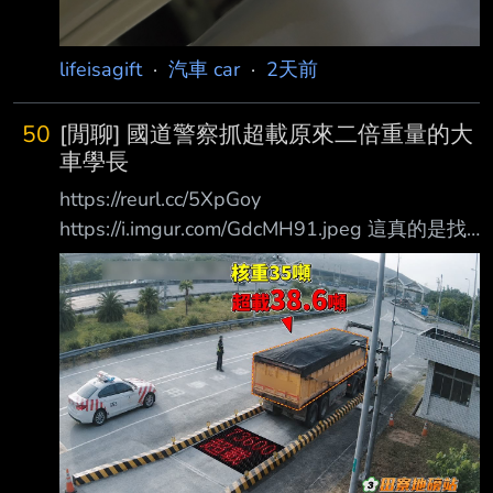
lifeisagift
·
汽車 car
·
2天前
50
[閒聊] 國道警察抓超載原來二倍重量的大
車學長
https://reurl.cc/5XpGoy
https://i.imgur.com/GdcMH91.jpeg 這真的是找
死了 載那麼重還敢開上高速公路，不抓你還抓
誰 這下不只扣車，法院還要跑不完了 --