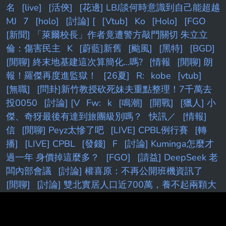
名
[live]
[活俠]
[花邊] LBJ談何時意識到自己能超越
MJ
7
[holo]
[討論] [
[Vtub]
Ko
[Holo]
[FGO
[新聞] 「萊爾校長」作者竟遭警方敲門關切 朱立立
倫：傷害民主
K
[蔚藍]新舊
[颱風]
[黑特]
[BGD]
[閒聊] 終末地基建這次算簡化...嗎?
[情報
[閒聊] 朗
報！羅傑再度進監獄！
[26夏]
R:
kobe
[vtub]
[無職]
[問卦]新竹教授砍死妹夫重點整理！7千萬去
投0050
[討論] [V
Fw:
k
[鳴潮]
[開戰]
[獵人] 小
傑、奇犽最後有達到旅團級別嗎？
快訊／
[情報]
信
[閒聊] Peyz太慘了吧
[LIVE] CPBL例行賽
[轉
播]
[LIVE] CPBL
[發錢]
F
[討論] Kuminga怎麼才
過一年 身價掉這麼多？
[FGO]
[請益] DeepSeek 老
闆內部會議
[討論] 權喜原：不再公開班機資訊了
[閒聊]
[討論] 雙北實居人口近700萬，養不起兩顆大
巨蛋
[蔚藍] 檔案大小保機制
[標的] 00631L 安心
多
[新聞] 藍白硬推台灣未來帳戶 政院擬祭不副署反
[新聞]
[請益]
[花邊] JT：我不想跟自認什麼都知道