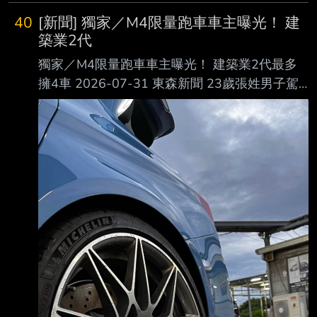
40
[新聞] 獨家／M4限量跑車車主曝光！ 建
築業2代
獨家／M4限量跑車車主曝光！ 建築業2代最多
擁4車 2026-07-31 東森新聞 23歲張姓男子駕
駛的限量BMW M4跑車30日晚間在高雄漢神巨
蛋旁撞毀科技執法設備。（圖 ／東森新聞） 昨
（30日）晚間，一輛雙門跑車行經高雄漢神巨蛋
旁，疑似因車速過快打滑，逆向撞上測 速桿，
導致科技執法設備損壞，車輛也嚴重毀損。副駕
乘客表示，這輛限量跑車是他的， 當時借朋友
開，沒想到會發生意外，非常後悔。 23歲跑車
車主身分曝光 限量BMW M4全台僅2輛 撞壞科
技執法設備的這輛限量跑車，車主才23歲，是屏
東人，到高雄跟