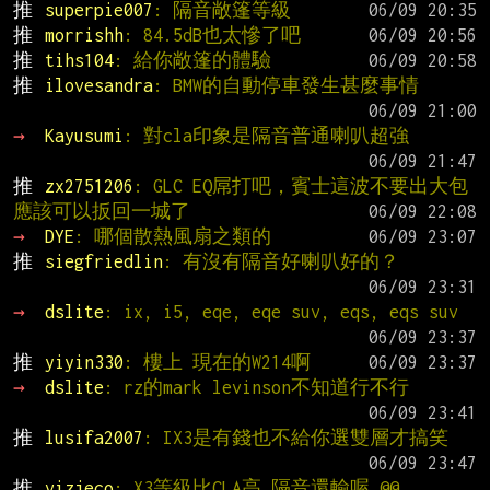
推 
superpie007
: 隔音敞篷等級
推 
morrishh
: 84.5dB也太慘了吧
推 
tihs104
: 給你敞篷的體驗
推 
ilovesandra
: BMW的自動停車發生甚麼事情
→ 
Kayusumi
: 對cla印象是隔音普通喇叭超強
推 
zx2751206
: GLC EQ屌打吧，賓士這波不要出大包
應該可以扳回一城了
→ 
DYE
: 哪個散熱風扇之類的
推 
siegfriedlin
: 有沒有隔音好喇叭好的？
→ 
dslite
: ix, i5, eqe, eqe suv, eqs, eqs suv
推 
yiyin330
: 樓上 現在的W214啊
→ 
dslite
: rz的mark levinson不知道行不行
推 
lusifa2007
: IX3是有錢也不給你選雙層才搞笑
推 
vizjeco
: X3等級比CLA高 隔音還輸喔 @@