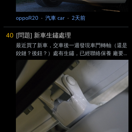
oppoR20
·
汽車 car
·
2天前
40
[問題] 新車生鏽處理
最近買了新車，交車後一週發現車門轉軸（還是
鉸鏈？後鈕？）處有生鏽，已經聯絡保養 廠要
處理，想問問看一般這種情況會怎麼處理？（據
業務詢問應該會磨掉生鏽的部分再補 漆）有可
能把生鏽的零件換掉嗎？
https://meee.com.tw/pHju79J --