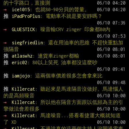
的十字路口，直接測
→ 
ice1015
: 也就80-90分貝的聲量。
推 
iPadProPlus
: 電動車不就是要安靜嗎？
→ 
GLUESTICK
: 噪音輸CRV zinger 印象都80內
→ 
siegfriedlin
: 還在用油車的思維 不趕快重點加
強隔音
推 
atlaswhz
: 連貨車zinger都輸
推 
eric02
: 80以上笑死 油車都沒這麼吵
推 
iamjojo
: 這兩個車價差很多怎會拿來比
推 
Killercat
: 聽起來是馬達隔音沒做好。馬達惱人
的是高頻噪音
→ 
Killercat
: 所以他在隔音方面跟以低頻為主的引
擎做法會差很多
→ 
Killercat
: 馬達噪音...搭看看捷運大概就知道
了 XD
→ 
Killercat
: 不過說真的這兩個主持人沒開過電車