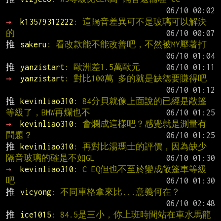
→ 
k13579312222
: 這隔音差異可不是玻璃可以解決
的
推 
sakeru
: 看改款能不能改善吧，不然被MY壓著打
推 
yanzistart
: 歐洲差1.5萬歐元
→ 
yanzistart
: 對比100萬 多的就是缺德要賺得吧
推 
kevinliao310
: 84分貝就像上面說的已經是敞篷
等級了，BMW再爛也不
→ 
kevinliao310
: 會爛成這樣吧？感覺就是測量有
問題？
推 
kevinliao310
: 再對比湯瑪士的評價，因為缺少
隔音玻璃的確是不如GL
→ 
kevinliao310
: C EQ但也不至於變成敞篷車等級
吧
推 
vicyong
: 不同車格拿來比...意義何在？
推 
ice1015
: 84.5是三小，你上班時間站在車水馬龍