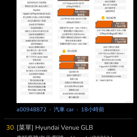
DM就沒有仔細對照差異 結果在交車時開開心心
的去，發現沒電尾！我跟老婆
a00948872
·
汽車 car
·
18小時前
30
[菜單] Hyundai Venue GLB