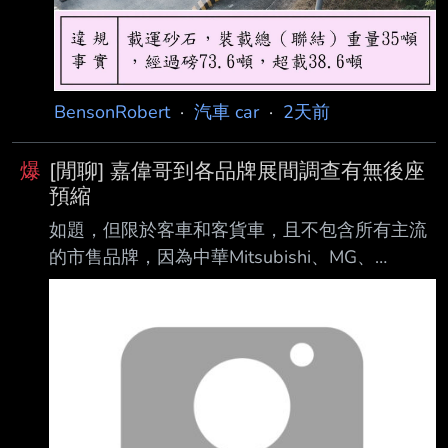
BensonRobert
·
汽車 car
·
2天前
爆
[閒聊] 嘉偉哥到各品牌展間調查有無後座
預縮
如題，但限於客車和客貨車，且不包含所有主流
的市售品牌，因為中華Mitsubishi、MG、
Mazda、Volkswagon集團(包含Skoda和Audi)及
BMW拒絕BuycarTV到展間拍攝確認是否有配 備
後座預縮安全帶，以下是調查結果: (Honda Fit有
配備後座預縮，圖片是誤植，Buycar有在留言區
更正了) https://duk.tw/rVX7C4.jpg 影片連
結:https://www.youtube.com/watch?
v=EXUJit_shcY&t=126s 心得:Subaru W