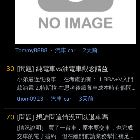
Tommy8888
·
汽車 car
·
2天前
30
[問題] 純電車vs油電車觀念請益
小弟最近想換車， 在考慮的有： 1.BBA+V入門
款油電 2.特斯拉 在思考後續養車成本時有個問
題不確定自身認知是否正確，想請教各位前輩：
thom0923
·
汽車 car
·
3天前
本身里程數不高，且家中無法裝充電樁，即使如
此特斯拉應該還是更省錢？ 雖然我里程數不高
70
[問題] 想請問這情況可以退車嗎
+要在外充電：跟油車相比省不到什麼油錢 但電
[情況說明］ 買了一台車，原本要交車，也完成
車不需常常維修保養 歐洲油車妥善率不高+維修
交車的電子簽約，但在離開前請業務幫忙補足胎
保養貴，選電車還是會更省錢 請問這樣理解是