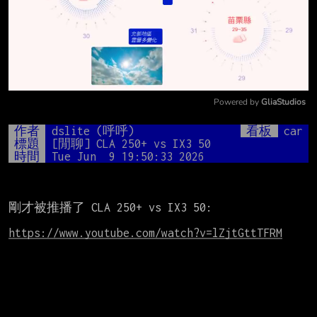
Powered by 
GliaStudios
Mute
作者
dslite (呼呼)
看板
car
標題
[閒聊] CLA 250+ vs IX3 50
時間
Tue Jun  9 19:50:33 2026
剛才被推播了 CLA 250+ vs IX3 50:

https://www.youtube.com/watch?v=lZjtGttTFRM