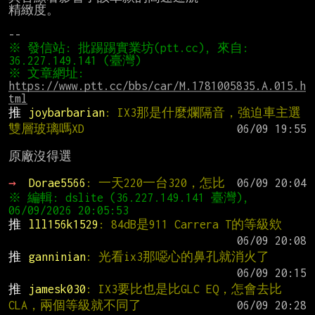
精緻度。

※ 發信站: 批踢踢實業坊(ptt.cc), 來自: 
※ 文章網址: 
https://www.ptt.cc/bbs/car/M.1781005835.A.015.h
tml
推 
joybarbarian
: IX3那是什麼爛隔音，強迫車主選
雙層玻璃嗎XD
原廠沒得選

→ 
Dorae5566
: 一天220一台320，怎比
※ 編輯: dslite (36.227.149.141 臺灣), 
推 
lll156k1529
: 84dB是911 Carrera T的等級欸
推 
ganninian
: 光看ix3那噁心的鼻孔就消火了
推 
jamesk030
: IX3要比也是比GLC EQ，怎會去比
CLA，兩個等級就不同了