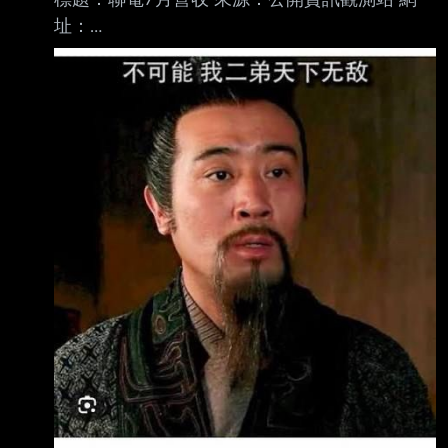
址：
https://mopsov.twse.com.tw/mops/web/index 內
文： 本資料由 (上市公司) 聯電 公司提供 民國
115年07月 單位：新台幣仟元 項目 營業收入淨
額 本月： 23,844,045 去年同期： 20,040,049
增減金額： 3,803,996 增減百分比： 18.98 本
年累計： 153,614,609 去年累計：
136,656,663 增減金額： 16,957,946 增減百分
比： 12.41 備註/營收變化原因