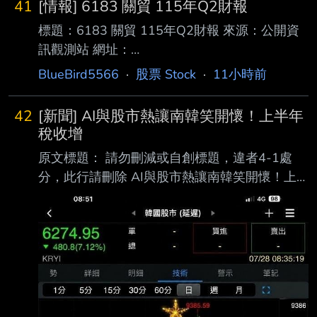
41
[情報] 6183 關貿 115年Q2財報
標題：6183 關貿 115年Q2財報 來源：公開資
訊觀測站 網址：
https://mopsov.twse.com.tw/mops/web/t05sr01
BlueBird5566
·
股票 Stock
·
11小時前
_1 內文： 1.提報董事會或經董事會決議日
期:115/08/06 2.審計委員會通過日期:115/08/06
42
[新聞] AI與股市熱讓南韓笑開懷！上半年
3.財務報告或年度自結財務資訊報導期間 起訖日
稅收增
期
原文標題： 請勿刪減或自創標題，違者4-1處
(XXX/XX/XX~XXX/XX/XX):115/01/01~115/06/
分，此行請刪除 AI與股市熱讓南韓笑開懷！上
30 4.1月1日累計至本期止營業收入(仟
半年稅收增長17.4%，三星、SK海力士和散戶成
元):1359348 5.1月1日累計至本期止營業毛利
國庫金雞母 原文連結： 網址超過一行，請用縮
(毛損) (仟元):6
網址，連結不能點擊者板規 1-2-2 處分。
https://www.storm.mg/article/11154610 發布
時間： 請勿張貼超過3天新聞 8/6 記者署名： 原
文內容： 隨著人工智慧（AI）帶動全球半導體
景氣強勁復甦，國內擁有兩大記憶體供應商的南