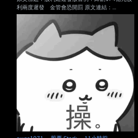
利兩度遲發 金管會恐開罰 原文連結：
https://reurl.cc/5X8l7M 發布時間：2026/08/06
17:40 記者署名：記者 許麗珍 綜合報導 原文內
容： 【記者許麗珍／台北報導】緯創（3231）
高達174億元股利兩度遲發引發市場軒然大波及
股東不滿。金管會今表示經查緯創雖已於今發放
股利完畢，但有股東反映緯創「重訊發布 時間
不夠即時，內容恐有錯」等，將請證交所及台灣
集中保管結算所進一步調查，若真有 疏失可處
以新台幣3萬元至50萬元違約金，情節嚴