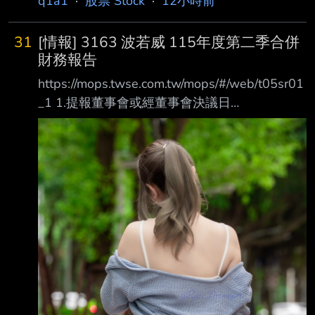
q1a1
·
股票 Stock
·
12小時前
內文： 1.提報董事會或經董事會決議日
期:115/08/06 2.審計委員會通過日期:115/08/06
31
[情報] 3163 波若威 115年度第二季合併
3.財務報告或年度自結財務資訊報導期間 起訖日
財務報告
期
https://mops.twse.com.tw/mops/#/web/t05sr01
(XXX/XX/XX~XXX/XX/XX):115/01/01~115/06/
_1 1.提報董事會或經董事會決議日
30 4.1月1日累計至本期止營業收入(仟
期:115/08/06 2.審計委員會通過日期:115/08/06
元):811,157 5.1月1日累計至本期止
3.財務報告或年度自結財務資訊報導期間 起訖日
期
(XXX/XX/XX~XXX/XX/XX):115/01/01~115/06/
30 4.1月1日累計至本期止營業收入(仟
元):1,247,946 5.1月1日累計至本期止營業毛利
(毛損) (仟元):213,638 6.1月1日累計至本期止營
業利益(損失) (仟元):45,