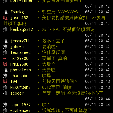
推 
bornwinner  
: 川普最愛的通膨來了
推 
fourkg      
: 軋空局 VVVVVVVVV
噓 
jason168    
: 美伊要打請去練舞室打，不要再
封鎖了Q口Q
推 
kenkaq6312  
: 核心 PPI 不是低於預期嗎
推 
jeremyZH    
: 殺不下去了
推 
johnwu      
: 要噴啦~
推 
lesnaree2   
: 沒什麼反應
→ 
hk129900    
: 要崩了 真的
噓 
HNCB2880    
: 大爆崩
推 
photoless   
: 夭壽喔
推 
chachabo    
: 噴爆
噓 
l04         
: 前幾天再跌這個？
推 
NEKOWORKi   
: 0.1%而已 噴噴
推 
scooer      
: 等等一定崩 今天沒賣的小心了
推 
super1937   
: 噴?
推 
wuzhenwei   
: 通膨增加，不可能降息了