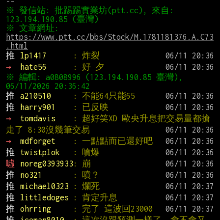
※ 發信站: 批踢踢實業坊(ptt.cc), 來自: 
※ 文章網址: 
https://www.ptt.cc/bbs/Stock/M.1781181376.A.C73
.html
推 
lp1417      
: 炸裂
→ 
hate56      
: 好 夕
※ 編輯: a0808996 (123.194.190.85 臺灣), 
推 
a210510     
: 不能64只能65
推 
harry901    
: 已反映
→ 
tomdavis    
: 超好笑XD 歐央升息把交易量都搶
走了 8:30沒幾筆交易
→ 
mdforget    
: 一點點而已還好吧
推 
twistplok   
: 噴爆
噓 
noreg0393933
: 崩
推 
no321       
: 噴？
推 
michael0323 
: 爛死
推 
littledoges 
: 肯定升息
推 
ohrring     
: 完了 這波回23000