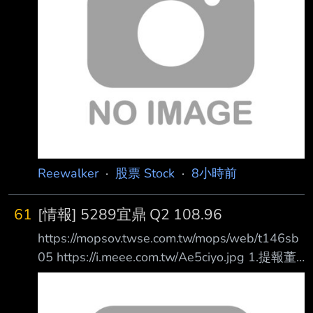
傳，至今已累計造成 2人死亡、5人重傷、4人輕
傷，加上工地過去曾挖掘出史前人骨遺骸，外界
因此出現不少 民俗傳聞。適逢關聖帝君聖誕，
廠區於6日下午1時邀請布袋戲團進場演出，祈求
施工平安 順利。對此，民俗專家廖大乙表示，
工地搭棚演戲除了替神明祝壽，也有安撫地方無
形眾 生的民俗意涵。 曾挖出45
Reewalker
·
股票 Stock
·
8小時前
61
[情報] 5289宜鼎 Q2 108.96
https://mopsov.twse.com.tw/mops/web/t146sb
05 https://i.meee.com.tw/Ae5ciyo.jpg 1.提報董
事會或經董事會決議日期:115/08/06 2.審計委員
會通過日期:115/08/06 3.財務報告或年度自結財