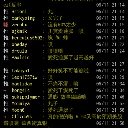
ez(反串
推 
Brioni      
: 丸
推 
carkyoing   
: 又完了
噓 
zerobx      
: 沒有60%太少
推 
sjkmik      
: 川寶愛通膨  噴
推 
herculus6502
: 塊 陶 蛙
推 
oheday      
: 噴
推 
drcula      
: 噴噴噴
推 
Paulsic     
: 愛死通膨了越高越好
推 
takuya1     
: 好好笑不可能崩啦
推 
leon1757tw  
: 噴
推 
baolidab    
: 不痛不癢，噴
→ 
hong414     
: 愛死了愛死了
推 
sukipolymer 
: 通膨 故事繼續噴
推 
Yoimiya     
: 丸子
推 
Moon0       
: 愛死通膨了
→ 
Cll7do9k    
: 真的假的啦 6.5%又高於預期美股
還噴喔 華西街真狠