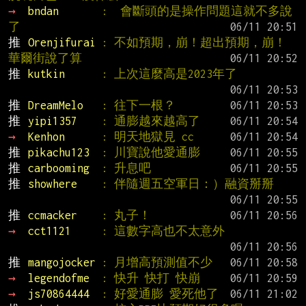
→ 
bndan       
:  會斷頭的是操作問題這就不多說
了
推 
Orenjifurai 
: 不如預期，崩！超出預期，崩！
華爾街說了算
推 
kutkin      
: 上次這麼高是2023年了
推 
DreamMelo   
: 往下一根？
推 
yipi1357    
: 通膨越來越高了
→ 
Kenhon      
: 明天地獄見 cc
推 
pikachu123  
: 川寶說他愛通膨
推 
carbooming  
: 升息吧
推 
showhere    
: 伴隨週五空軍日：）融資掰掰
推 
ccmacker    
: 丸子！
→ 
cct1121     
: 這數字高也不太意外
推 
mangojocker 
: 月增高預測值不少
→ 
legendofme  
: 快升 快打 快崩
→ 
js70864444  
: 好愛通膨 愛死他了