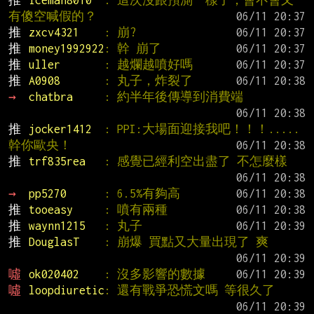
推 
iceman8010  
: 這次沒跟預測一樣了，會不會又
有傻空喊假的？
推 
zxcv4321    
: 崩?
推 
money1992922
: 幹 崩了
推 
uller       
: 越爛越噴好嗎
推 
A0908       
: 丸子，炸裂了
→ 
chatbra     
: 約半年後傳導到消費端
推 
jocker1412  
: PPI:大場面迎接我吧！！！.....
幹你歐央！
推 
trf835rea   
: 感覺已經利空出盡了 不怎麼樣
→ 
pp5270      
: 6.5%有夠高
推 
tooeasy     
: 噴有兩種
推 
waynn1215   
: 丸子
推 
DouglasT    
: 崩爆 買點又大量出現了 爽
噓 
ok020402    
: 沒多影響的數據
噓 
loopdiuretic
: 還有戰爭恐慌文嗎 等很久了