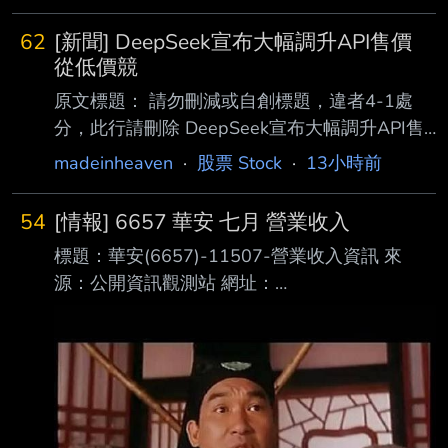
62
[新聞] DeepSeek宣布大幅調升API售價
從低價競
原文標題： 請勿刪減或自創標題，違者4-1處
分，此行請刪除 DeepSeek宣布大幅調升API售
價 從低價競爭轉向商業化獲利 原文連結： 網址
madeinheaven
·
股票 Stock
·
13小時前
超過一行，請用縮網址，連結不能點擊者板規
1-2-2 處分。
54
[情報] 6657 華安 七月 營業收入
https://news.cnyes.com/news/id/6562114 發布
標題：華安(6657)-11507-營業收入資訊 來
時間： 請勿張貼超過3天新聞 2026-08-06
源：公開資訊觀測站 網址：
14:10 記者署名： 劉祥航 原文內容： 曾以「破
https://mopsov.twse.com.tw/mops/web/index 內
壞式定價」震撼全球 AI 市場的中國新創公司
文： 本資料由 (上市公司)華安 公司提供 民國
DeepSeek，周四 (6 日) 正式宣 布將調升其 API
115年07月 單位：新台幣仟元 項目 營業收入淨
服務的定價
額 本月 614 去年同期 493 增減金額 121 增減
百分比 24.54 本年累計 3,857 去年累計 3,770
增減金額 87 增減百分比 2.31 備註 / 營收變化原