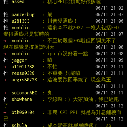
推 
asked       
: 核心PPI比預期好很多喔
推 
panzerbug   
: 崩
推 
a281393     
: 川普愛通膨！
推 
noahlin     
: 這劇本不就2022 一堆人包括FED
覺得通膨只是暫時的
→ 
noahlin     
: 不至於殺個30%啦但回調免不了 
現在感覺是撐著讓明天
→ 
noahlin     
: ipo 市況好看一點
推 
jagger      
: 噴
→ 
a11011788   
: 不怕
推 
reese0326   
: 不重要 只能噴
→ 
aegis80728  
: 這波要跌回季線了 現金為王
→ 
solomonABC  
: 丸
推 
showhere    
: 季線囉：）大家加油，我已經跑
了
→ 
bth060104   
: 非農 CPI PPI 就是為升息鋪梗而
已
推 
schula      
: 成本變高就層層轉嫁ㄚ， so 