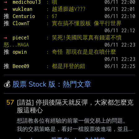
→ 
medichou13  
: 噴
→ 
wuklean     
: 越通膨越V???
推 
Centurio    
: 67
推 
ClownT      
: 實在搞不懂股板 像平行世界
→ 
piece1      
: 笑死!美國民眾真有錢還不憤
怒...MAGA
推 
opwin       
: 奇怪 那現在是是在噴什麼
推 
Beee09      
: 都是拜登的錯
💰
股票 Stock 版：熱門文章
57
[請益] 停損後隔天就反彈，大家都怎麼克
服這種心
想請教各位有經驗的前輩一個交易上的問題。
我的交易策略是，看好一檔股票後進場，並且固
定設 5% 停損。 但最近遇到一個很困擾的情