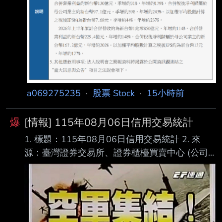
a069275235
·
股票 Stock
·
15小時前
爆
[情報] 115年08月06日信用交易統計
1. 標題：115年08月06日信用交易統計 2. 來
源：臺灣證券交易所、證券櫃檯買賣中心 (公司
名、網站名) 3. 網址：https://reurl.cc/E2xlzv
https://reurl.cc/V3AOXA (請善用縮網址工具) 4.
內文： 115年08月06日信用交易統計 項目 買進
賣出 現金(券)償還 前日餘額 今日餘額 融資(交易
單位) 361,806 300,476 4,257 8,901,189