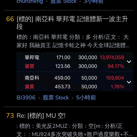
chunzheng
·
股票 Stock
·
3小時前
況，就是很多股票在跌到停損價時，我都照紀律
停損出場了，結果隔天卻常常反彈，甚至又回到
66
[標的] 南亞科 華邦電 記憶體新一波主升
停損價以上。 每次看到這種情況，我就會開始
段
懷疑自己： 是不是應該多等一天再出場，至少
標的：南亞科 華邦電 分類：多 分析/正文： 大
可以少賠一點？ 可是另一方面，我又覺得如果
家好 我融資王 記憶卡蛙之神 今天全球記憶體大
因為期待反彈而延後停損，好像就是在凹單，違
跌 台股不跌 很明顯有人知道今晚美股記憶體大
背了原本設定好的交易紀律。 想請問大家遇到
反攻 閃迪盤前暴跌都是假的 記憶體暴力V轉 新
這種情況都是怎麼處理的？ 希望能聽聽大家的
一波主升段開始 圖：上週四抄底華邦電 今天進
實戰經驗，謝謝！ ----- Sent fro
場南亞科 https://files.catbox.moe/hr1li8.png 進
退場機制： 短波30%停利 長波50%停利 不可能
再跌 沒有停損空間 ----- Sent from PttX on my
BJ3906
·
股票 Stock
·
5小時前
iPhone -- 哥哥 用融資的成本計算的
https://files.
73
Re: [標的] MU 空!
: 標的：美光反2MUZ : 分類：空[m : 分析/正
文： : MU924多次突破失敗+散戶過度樂觀+不