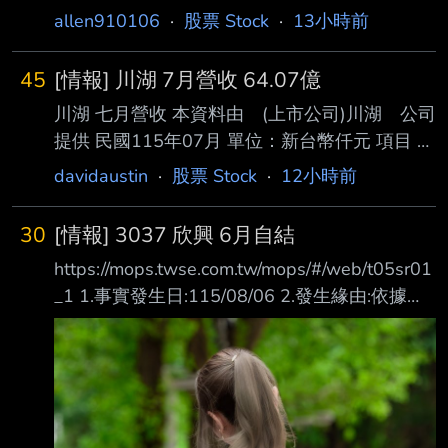
allen910106
·
股票 Stock
·
13小時前
45
[情報] 川湖 7月營收 64.07億
川湖 七月營收 本資料由 (上市公司)川湖 公司
提供 民國115年07月 單位：新台幣仟元 項目 營
業收入淨額 本月 6,407,256 去年同期
davidaustin
·
股票 Stock
·
12小時前
1,406,573 增減金額 5,000,683 增減百分比
355.52 本年累計 22,687,022 去年累計
30
[情報] 3037 欣興 6月自結
9,589,506 增減金額 13,097,516 增減百分比
https://mops.twse.com.tw/mops/#/web/t05sr01
136.58 備註 / 營收變化原因說明 新產品開始出
_1 1.事實發生日:115/08/06 2.發生緣由:依據臺
貨，導致年對年營收增幅較大。
灣證券交易所股份有限公司通知辦理 3.財務業務
https://mopsov.twse.com.tw/mops/web/t05st10
資訊: 期間 (月) (季) (最近四季累計) ------ ------
_ifrs
----------------- ------------------------ 最近
1月 與去年 最近1季 與去年 114年第3季至 科目
(115年6月) 同期增減 (115年第2季) 同期增減