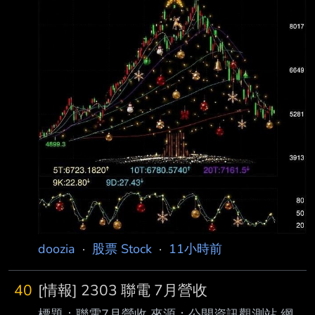
韓， 其政府財政也隨之迎來久違的巨大紅利。
在企業獲利暴增、薪資成長
doozia
·
股票 Stock
·
11小時前
40
[情報] 2303 聯電 7月營收
標題：聯電7月營收 來源：公開資訊觀測站 網