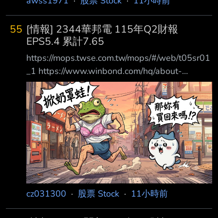
awss1971
·
股票 Stock
·
11小時前
55
[情報] 2344華邦電 115年Q2財報
EPS5.4 累計7.65
https://mops.twse.com.tw/mops/#/web/t05sr01
_1 https://www.winbond.com/hq/about-
winbond/investor/investor-conference/ ?
__locale=zh_TW 1.提報董事會或經董事會決議
日期:115/08/06 2.審計委員會通過日
期:115/08/06 3.財務報告或年度自結財務資訊報
導期間 起訖日期
(XXX/XX/XX~XXX/XX/XX):115/01/01~115/06/
30 4.1月1日累
cz031300
·
股票 Stock
·
11小時前