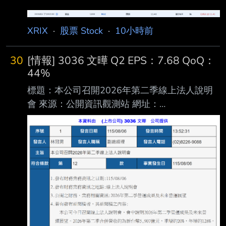
認為已經突破下降趨勢 :
https://i.urusai.cc/OkagI.png : 進退場機制： :
XRIX
·
股票 Stock
·
10小時前
(喊多喊空者，必須有停損機制。 長期投資、討
論、心得類免填) : 進場:MUZ 11.4 (進太早了，
30
[情報] 3036 文曄 Q2 EPS：7.68 QoQ：
我是看著SOXL的線圖進的，結果沒想到MU今天
44%
有點強) : 退場:MUZ 10.45 : MU到861附近看情
標題：本公司召開2026年第二季線上法人說明
況分批止盈 861附近的支撐直接破了，那接下來
會 來源：公開資訊觀測站 網址：
往826附近看了 然後觀察看看繼續往下
https://mopsov.twse.com.tw/mops/web/t05sr01
_1 內文： https://i.urusai.cc/vQSHh.png
https://i.urusai.cc/eVhog.png 好像有點厲害@@
--