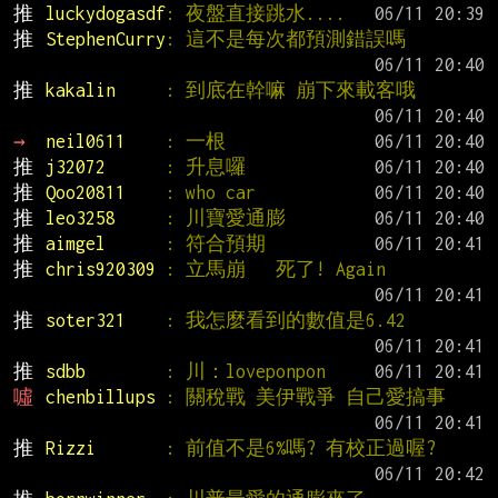
推 
luckydogasdf
: 夜盤直接跳水....
推 
StephenCurry
: 這不是每次都預測錯誤嗎
推 
kakalin     
: 到底在幹嘛 崩下來載客哦
→ 
neil0611    
: 一根
推 
j32072      
: 升息囉
推 
Qoo20811    
: who car
推 
leo3258     
: 川寶愛通膨
推 
aimgel      
: 符合預期
推 
chris920309 
: 立馬崩   死了! Again
推 
soter321    
: 我怎麼看到的數值是6.42
推 
sdbb        
: 川：loveponpon
噓 
chenbillups 
: 關稅戰 美伊戰爭 自己愛搞事
推 
Rizzi       
: 前值不是6%嗎? 有校正過喔?