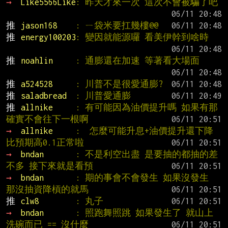
→ 
Like5566Like
: 昨天才來一次 這次不會被騙了吧
推 
jason168    
: ㄧ袋米要扛幾樓@@
推 
energy100203
: 變因就能源囉 看美伊幹到啥時
推 
noahlin     
: 通膨還在加速 等著看大場面
推 
a524528     
: 川普不是很愛通膨?
推 
saladbread  
: 川普愛通膨
推 
allnike     
: 有可能因為油價提升嗎 如果有那
確實不會往下一根啊
→ 
allnike     
:  怎麼可能升息+油價提升還下降 
比預期高0.1正常啦
→ 
bndan       
: 不是利空出盡 是要抽的都抽的差
不多 接下來就是看預
→ 
bndan       
: 期的事會不會發生 如果沒發生 
那沒抽資降槓的就馬
推 
clw8        
: 丸子
→ 
bndan       
: 照跑舞照跳 如果發生了 就山上
洗碗而已 == 沒什麼