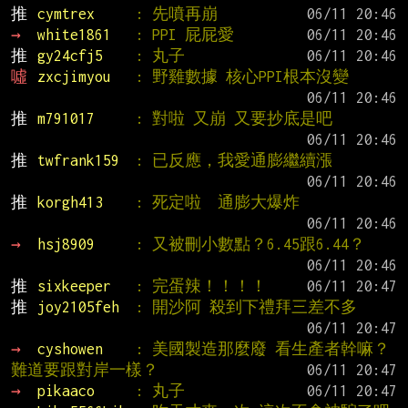
推 
cymtrex     
: 先噴再崩
→ 
white1861   
: PPI 屁屁愛
推 
gy24cfj5    
: 丸子
噓 
zxcjimyou   
: 野雞數據 核心PPI根本沒變
推 
m791017     
: 對啦 又崩 又要抄底是吧
推 
twfrank159  
: 已反應，我愛通膨繼續漲
推 
korgh413    
: 死定啦  通膨大爆炸
→ 
hsj8909     
: 又被刪小數點？6.45跟6.44？
推 
sixkeeper   
: 完蛋辣！！！！
推 
joy2105feh  
: 開沙阿 殺到下禮拜三差不多
→ 
cyshowen    
: 美國製造那麼廢 看生產者幹嘛？ 
難道要跟對岸一樣？
→ 
pikaaco     
: 丸子