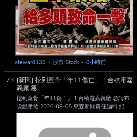
8,958,262 融券(交易單位) 28,775 25,282
1,813 197
steward135
·
股票 Stock
·
8小時前
73
[新聞] 挖到童骨「年11傷亡」！台積電嘉
義廠 急
挖到童骨「年11傷亡」！台積電嘉義廠 急請布
袋戲壓煞 2026-08-05 東森新聞責任編輯 紀心
賢 台積電嘉義廠施工期間，工安事故頻傳。
（資料圖／東森新聞） 台積電位於嘉義科學園
區的先進封裝廠，在施工期間因為工安事故頻