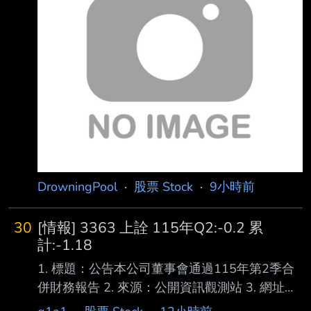
務資訊報導期間 起訖日期
(XXX/XX/XX~XXX/XX/XX):115/01/01~115/06/
30 4.1月1日累計至本期止營業收入(仟
元):35,626,019 5.1月1日累計至本期止營業毛利
(毛損) (仟元):22,
DrowningPool
·
股票 Stock
·
9小時前
30
[情報] 3363 上詮 115年Q2:-0.2 累
計:-1.18
1. 標題：公告本公司董事會通過115年第2季合
併財務報告 2. 來源：公開資訊觀測站 3. 網址：
https://mops.twse.com.tw/mops/#/web/home 4.