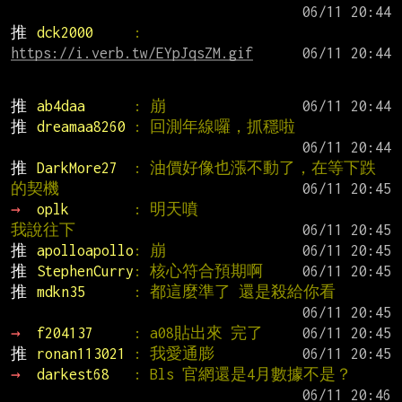
推 
dck2000     
: 
https://i.verb.tw/EYpJqsZM.gif
推 
ab4daa      
: 崩
推 
dreamaa8260 
: 回測年線囉，抓穩啦
推 
DarkMore27  
: 油價好像也漲不動了，在等下跌
的契機
→ 
oplk        
: 明天噴                                  
我說往下
推 
apolloapollo
: 崩
推 
StephenCurry
: 核心符合預期啊
推 
mdkn35      
: 都這麼準了 還是殺給你看
→ 
f204137     
: a08貼出來 完了
推 
ronan113021 
: 我愛通膨
→ 
darkest68   
: Bls 官網還是4月數據不是？