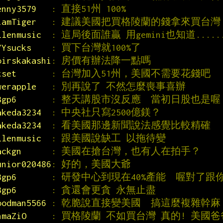
enny3579   
: 直接51州 100%
iamTiger   
: 建議美國把買格陵蘭的錢拿來買台灣
llenmusic  
: 這局後面誰贏 用gemini也知道.....
YYsucks    
: 買下台灣就100%了
oirskakashi
: 房價有辦法降一點嗎
tset       
: 台灣加入51州，美國不需要花錢吧
werapple   
: 別再說了 不然怎麼喪事喜辦
3gp6       
: 整天講股市沒反應  當初日股也是喔 
akeda3234  
: 中央社只寫2500億鎂？
akeda3234  
: 看美國那邊新聞說法感覺比較精確
llenmusic  
: 跟美國說缺工 以拖待變
ackgn      
: 美國在搶台灣，也有人在拍手？
unior020486
: 好的，美國大爺
3gp6       
: 研發中心到現在40%產能  喔對了
3gp6       
: 貪還會更貪 永無止盡
oodman5566 
: 乾脆說直接變美國  搞這麼複雜幹麻
hmaZiO     
: 買格陵蘭 不如買台灣 真的! 美國