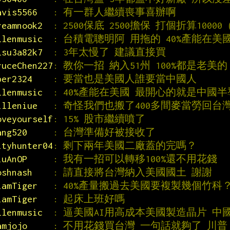
avis5566   
: 有一群人繼續喪事喜辦啊
reamnook2  
: 2500保底 2500擔保 打個折算10000
llenmusic  
: 台積電聰明阿 用拖的 40%產能在美
lsu3a82k7  
: 3年太慢了 建議直接買
ruceChen227
: 教你一招 納入51州 100%都是老美的
per2324    
: 要當也是美國人誰要當中國人
llenmusic  
: 40%產能在美國 最開心的就是中國
illeniue   
: 奇怪我們也搬了400多間麥當勞回台
oveyourself
: 15% 股市繼續噴了
ang520     
: 台灣準備好被接收了
ityhunter04
: 剩下兩年美國二廠蓋的完嗎？
iuAnOP     
: 我有一招可以轉移100%還不用花錢
oshnash    
: 請直接將台灣納入美國國土 謝謝
iamTiger   
: 40%產量搬過去美國要複製幾個竹科
iamTiger   
: 起床上班好嗎
llenmusic  
: 逼美國AI用高成本美國製造晶片 中
amjojo     
: 不用花錢買台灣 一句話就夠了 川普