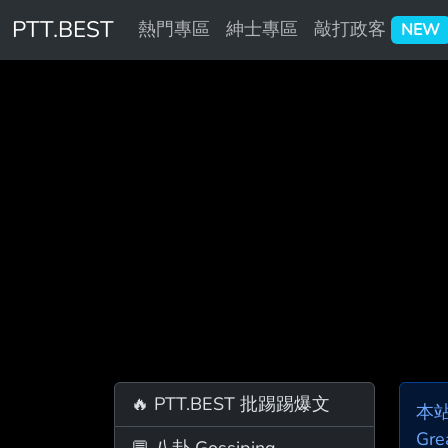
PTT.BEST
熱門專區
紳士專區
敲打政客
NEW
🔥 PTT.BEST 批踢踢爆文
本
Gre
💬 八卦 Gossiping