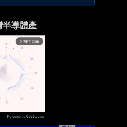
灣半導體產
前往頁面
arrow_forward_ios
Powered by 
GliaStudios