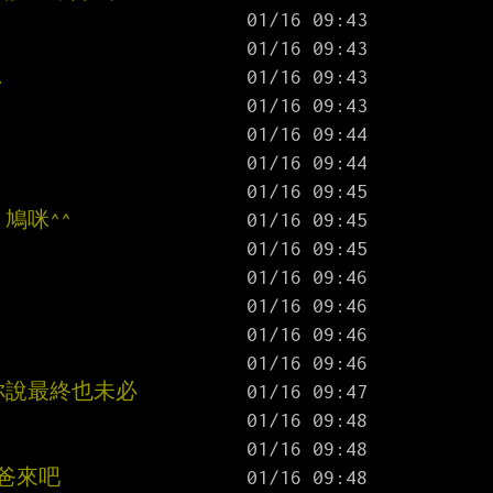
.
鳩咪^^
跟你說最終也未必
爸爸來吧