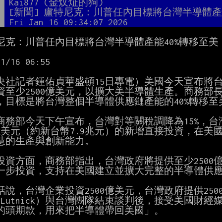
者
Kai877 (金炆炡的狗)
題
[新聞] 盧特尼克：川普任內目標將台灣半導體
間
Fri Jan 16 09:34:07 2026
尼克：川普任內目標將台灣半導體產能40%轉移至美

1/16 06:55

央社記者鍾佑貞華盛頓15日專電）美國今天宣布將台灣
資至少2500億美元，以擴大美半導體生產。商務部
，目標是將台灣整個半導體供應鏈產能的40%轉移至美
商務部今天下午宣布，台灣對等關稅調降為15%，台
0億美元（約新台幣7.9兆元）的新增直接投資，在美
慧的生產與創新能力。

投資方面，商務部指出，台灣政府將提供至少2500
一步投資，支持在美國建立並擴大完整的半導體供應
話說，台灣企業投資2500億美元，台灣政府提供250
d Lutnick）與台灣團隊結束談判後，接受美國財經媒
的頭期款，用來把半導體帶回美國」。
