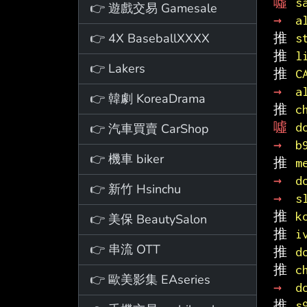
噓 
s
👉 遊戲交易 Gamesale
→ 
a
👉 4X BaseballXXXX
推 
s
推 
l
👉 Lakers
推 
C
→ 
a
👉 韓劇 KoreaDrama
推 
c
噓 
d
👉 汽車買賣 CarShop
→ 
b
👉 機車 biker
推 
m
→ 
d
👉 新竹 Hsinchu
→ 
s
推 
k
👉 美保 BeautySalon
推 
i
👉 串流 OTT
推 
d
推 
c
👉 歐美影集 EAseries
→ 
d
推 
s