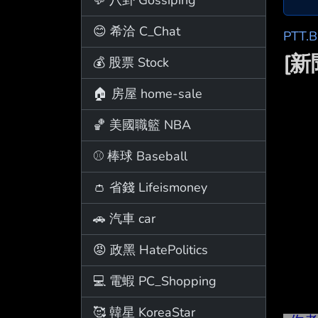
😊 希洽 C_Chat
PTT.
[
💰 股票 Stock
🏠 房屋 home-sale
🏀 美國職籃 NBA
⚾ 棒球 Baseball
👛 省錢 Lifeismoney
🚗 汽車 car
😡 政黑 HatePolitics
💻 電蝦 PC_Shopping
🥰 韓星 KoreaStar