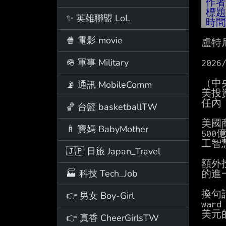
作
標
✨ 英雄聯盟 LoL
時
🍿 電影 movie
盧特
🪖 軍事 Military
2026/
（中
📡 通訊 MobileComm
美投
任內
🏀 台籃 basketballTW
美國
🍼 寶媽 BabyMother
50
工智
🇯🇵 日旅 Japan_Travel
額外
🏭 科技 Tech_Job
的進
換句
👉 男女 Boy-Girl
war
美元
👉 真香 CheerGirlsTW