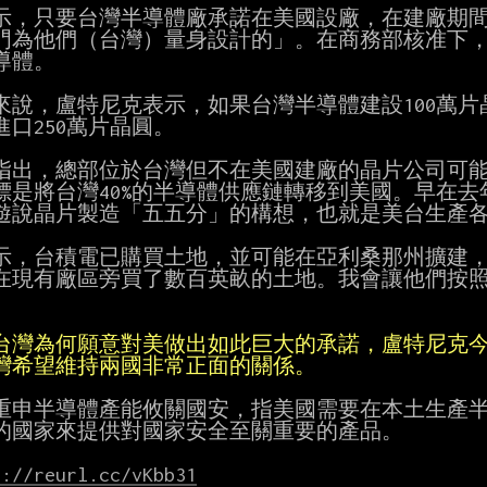
示，只要台灣半導體廠承諾在美國設廠，在建廠期間
門為他們（台灣）量身設計的」。在商務部核准下，就
導體。

來說，盧特尼克表示，如果台灣半導體建設100萬片
口250萬片晶圓。

指出，總部位於台灣但不在美國建廠的晶片公司可能面
標是將台灣40%的半導體供應鏈轉移到美國。早在去
遊說晶片製造「五五分」的構想，也就是美台生產各
示，台積電已購買土地，並可能在亞利桑那州擴建，
在現有廠區旁買了數百英畝的土地。我會讓他們按照


台灣為何願意對美做出如此巨大的承諾，盧特尼克
灣希望維持兩國非常正面的關係。
重申半導體產能攸關國安，指美國需要在本土生產半導
的國家來提供對國家安全至關重要的產品。

s://reurl.cc/vKbb31