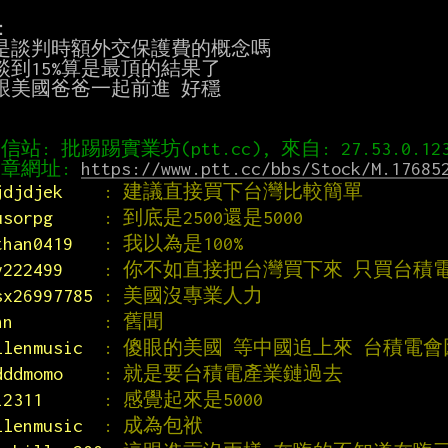


是談判時額外交保護費的概念嗎

談到15%算是最頂的結果了

跟美國爸爸一起前進 好穩

章網址: 
https://www.ptt.cc/bbs/Stock/M.17685
jdjdjek    
: 建議直接買下台灣比較簡單
usorpg     
: 到底是2500還是5000
than0419   
: 我以為是100%
y222499    
: 你不如直接把台灣買下來 只買台積
sx26997785 
: 美國沒專業人力
nn         
: 舊聞
llenmusic  
: 傻眼的美國 等中國追上來 台積電
dddmomo    
: 就是要台積電產業鏈過去
i2311      
: 感覺起來是5000
llenmusic  
: 成為包袱