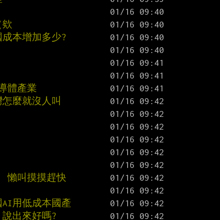
（欸
國成本增加多少?
半導體產業
灣怎麼就沒人叫
？ 懶叫摸摸趕快
國AI用低成本國產
 說出來好嗎?