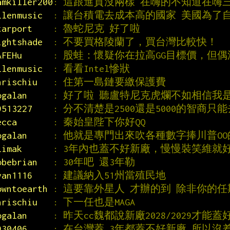
amkiller200
: 這跟進貢沒兩樣 在嗨的不知道在嗨
llenmusic  
: 讓台積電去成本高的國家 美國為了
tarport    
: 魯蛇尼克 好了啦
ightshade  
: 不要買格陵蘭了，買台灣比較快！
AFEHu      
: 股蛙：懷疑你在拉高GG目標價，但
llenmusic  
: 看看Intel慘狀
hrischiu   
: 住第一島鏈要繳保護費
ogalan     
: 好了啦 聽盧特尼克虎爛不如相信我
9513227    
: 分不清楚是2500還是5000的智商只
ecca       
: 秦始皇陛下你好QQ
ogalan     
: 他就是專門出來吹各種數字捧川普O
limak      
: 3年內也蓋不好新廠，慢慢裝笑維就
obebrian   
: 30年吧 還3年勒
van1116    
: 建議納入51州當殖民地
owntoearth 
: 這要靠外星人 才辦的到 除非你的
hrischiu   
: 下一任也是MAGA
ogalan     
: 昨天cc魏都說新廠2028/2029才能
930406     
: 在台灣蓋 3年都蓋不好新廠 所以沒