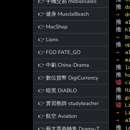
👉 手機交易 mobilesales
推 
d
👉 健身 MuscleBeach
→ 
d
推 
a
👉 MacShop
推 
h
→ 
B
👉 Lions
推 
o
👉 FGO FATE_GO
→ 
a
→ 
m
👉 中劇 China-Drama
推 
l
推 
h
👉 數位貨幣 DigiCurrency
噓 
c
推 
H
👉 暗黑 DIABLO
推 
g
👉 實習教師 studyteacher
噓 
L
→ 
L
👉 航空 Aviation
→ 
a
推 
i
👉 藝文票券轉售 Drama-Ticket