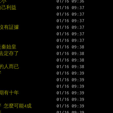
三小
自己利益
偶沒有証據
是秦始皇
能去定存了
O的人而已
好
任期有十年
蓋好 怎麼可能4成
差