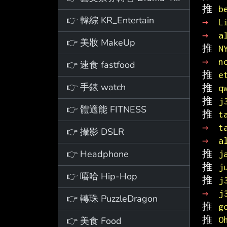
推 
b
👉 韓綜 KR_Entertain
→ 
L
→ 
a
👉 美妝 MakeUp
推 
N
→ 
n
👉 速食 fastfood
推 
e
👉 手錶 watch
推 
q
推 
j
👉 體適能 FITNESS
推 
t
→ 
t
👉 攝影 DSLR
→ 
a
👉 Headphone
推 
j
推 
j
👉 嘻哈 Hip-Hop
推 
j
→ 
j
👉 轉珠 PuzzleDragon
推 
g
推 
O
👉 美食 Food