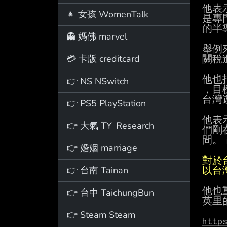
他表
👧 女孩 WomenTalk
是專
的半
👻 媽佛 marvel
舉例
💳 卡版 creditcard
關稅進
他也
👉 NS NSwitch
，目
台灣
👉 PS5 PlayStation
他表
👉 大氣 TY_Research
們剛
間。」
👉 婚姻 marriage
對於
👉 台南 Tainan
以台
他也
👉 台中 TaichungBun
英里
👉 Steam Steam
http