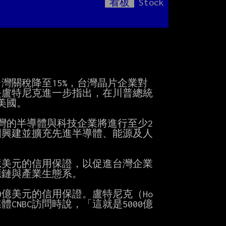
看板
Stock
Mute
產
關稅降至15%，台灣晶片企業對

長盧特尼克進一步指出，在川普總統

國。

灣的半導體與科技企業將進行至少2

國興建並擴充先進半導體、能源及人

億美元的信用保證，以促進台灣企業

鏈與產業生態系。

0億美元的信用保證。盧特尼克（Ho

體CNBC訪問時說，「這就是5000億
