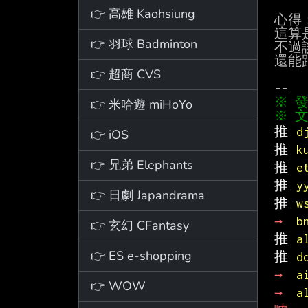
👉 高雄 Kaohsiung
心得：
這算
👉 羽球 Badminton
不過
還能
👉 超商 CVS
👉 米哈遊 miHoYo
※ 文
推 
d
👉 iOS
推 
k
👉 兄弟 Elephants
推 
e
推 
y
👉 日劇 Japandrama
推 
w
→ 
b
👉 玄幻 CFantasy
推 
a
👉 ES e-shopping
推 
d
→ 
a
👉 WOW
→ 
a