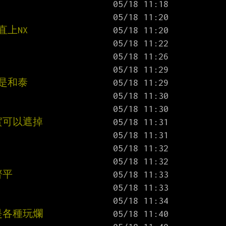
直上NX
是和泰
實可以遮掉
齊平
是各種玩爛