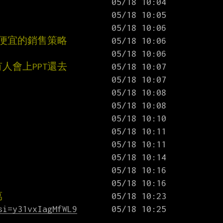
便宜的銷售策略
人會上PPT還去
萬
si=y31vxIagMfWL9