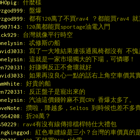
OHOpig
: 什麼樣
yzgod999
: 盤爆
yzgod999
: 都有120萬了不買rav4 ？都能買rav4 就
9907143
: 120萬都能買sportage油電入門
ick929
: 台灣就像平行時空
onelysin
: 忒修斯の船
avid3033
: 寫了一大堆結果連張通風椅都沒有 不愧
onelysin
: 這就是一家市場獨大的下場，可憐哪！
en720331
: 好賺啊反正不會壞就好
avid3033
: 如果再沒良心一點的話右上角空車價其
amWhite
: 好貴的船
en720331
: 反正盤子是寵出來的
onelysin
: 汽油這價錢幹麻不買CRV 香爆太多了。
oveNote
: 攢啦，降越多，Seltos 到時候也差不多
9564208
: 折20萬？
s50229
: rav4有沒有線傳排檔桿特仕大禮包
ingkinggod
: 紅色車縫線是三小？台灣的車價真的