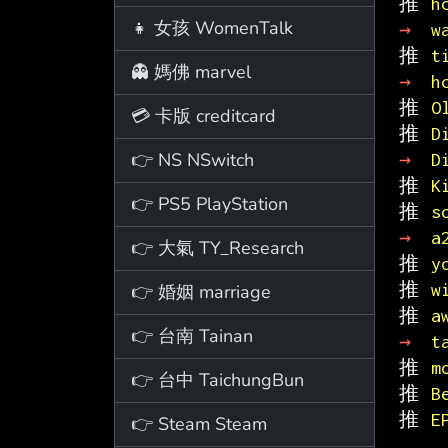
推 
h
👧 女孩 WomenTalk
→ 
w
推 
t
👻 媽佛 marvel
→ 
h
推 
O
💳 卡版 creditcard
推 
D
👉 NS NSwitch
→ 
D
推 
K
👉 PS5 PlayStation
推 
s
→ 
a
👉 大氣 TY_Research
推 
y
推 
w
👉 婚姻 marriage
推 
a
👉 台南 Tainan
→ 
t
推 
m
👉 台中 TaichungBun
推 
B
推 
E
👉 Steam Steam