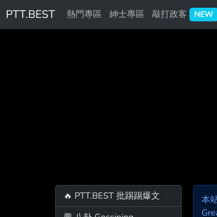
PTT.BEST
熱門專區
紳士專區
敲打政客
NEW
🔥 PTT.BEST 批踢踢爆文
本
Gre
💬 八卦 Gossiping