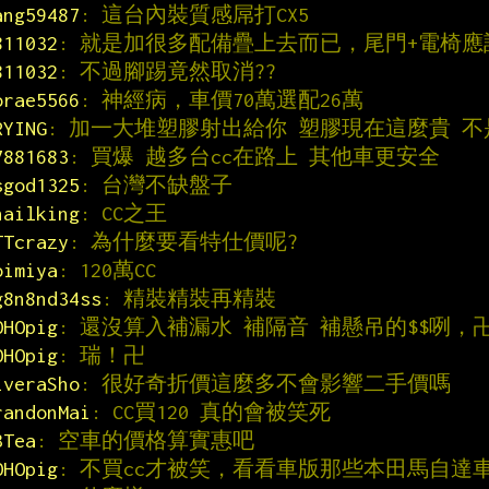
ang59487
: 這台內裝質感屌打CX5
811032
: 就是加很多配備疊上去而已，尾門+電椅應
811032
: 不過腳踢竟然取消??
orae5566
: 神經病，車價70萬選配26萬
RYING
: 加一大堆塑膠射出給你 塑膠現在這麼貴 不是
7881683
: 買爆 越多台cc在路上 其他車更安全
sgod1325
: 台灣不缺盤子
nailking
: CC之王
TTcrazy
: 為什麼要看特仕價呢?
oimiya
: 120萬CC
g8n8nd34ss
: 精裝精裝再精裝
OHOpig
: 還沒算入補漏水 補隔音 補懸吊的$$咧，卍
OHOpig
: 瑞！卍
iveraSho
: 很好奇折價這麼多不會影響二手價嗎
randonMai
: CC買120 真的會被笑死
BTea
: 空車的價格算實惠吧
OHOpig
: 不買cc才被笑，看看車版那些本田馬自達