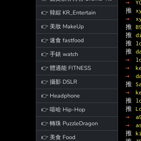
→ 
Y
推 
x
👉 韓綜 KR_Entertain
→ 
x
👉 美妝 MakeUp
推 
B
推 
d
👉 速食 fastfood
推 
l
推 
d
👉 手錶 watch
→ 
l
👉 體適能 FITNESS
→ 
k
→ 
d
👉 攝影 DSLR
推 
S
→ 
k
👉 Headphone
推 
l
推 
L
👉 嘻哈 Hip-Hop
→ 
a
👉 轉珠 PuzzleDragon
→ 
a
推 
k
👉 美食 Food