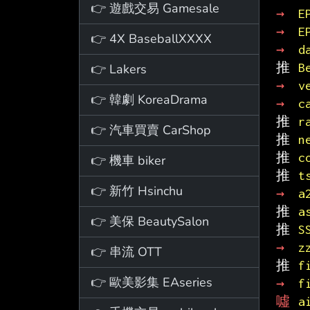
👉 遊戲交易 Gamesale
→ 
E
→ 
E
👉 4X BaseballXXXX
→ 
d
推 
B
👉 Lakers
→ 
v
👉 韓劇 KoreaDrama
→ 
c
推 
r
👉 汽車買賣 CarShop
推 
n
推 
c
👉 機車 biker
推 
t
👉 新竹 Hsinchu
→ 
a
推 
a
👉 美保 BeautySalon
推 
S
→ 
z
👉 串流 OTT
推 
f
👉 歐美影集 EAseries
→ 
f
噓 
a