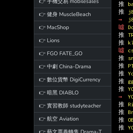
👉 手機交易 mobilesales
推 
b
推 
j
👉 健身 MuscleBeach
→ 
j
👉 MacShop
噓 
D
推 
T
👉 Lions
推 
k
噓 
c
👉 FGO FATE_GO
推 
s
推 
P
👉 中劇 China-Drama
推 
Y
👉 數位貨幣 DigiCurrency
推 
g
推 
Y
👉 暗黑 DIABLO
→ 
Y
推 
R
👉 實習教師 studyteacher
推 
B
👉 航空 Aviation
推 
O
推 
Y
👉 藝文票券轉售 Drama-Ticket