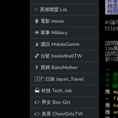
作
標
✨ 英雄聯盟 LoL
時
🍿 電影 movie
http
🪖 軍事 Military
請問閣
📡 通訊 MobileComm
120
請問
🏀 台籃 basketballTW
折15
🍼 寶媽 BabyMother
🇯🇵 日旅 Japan_Travel
※ 文
🏭 科技 Tech_Job
推 
m
→ 
f
👉 男女 Boy-Girl
推 
k
推 
e
👉 真香 CheerGirlsTW