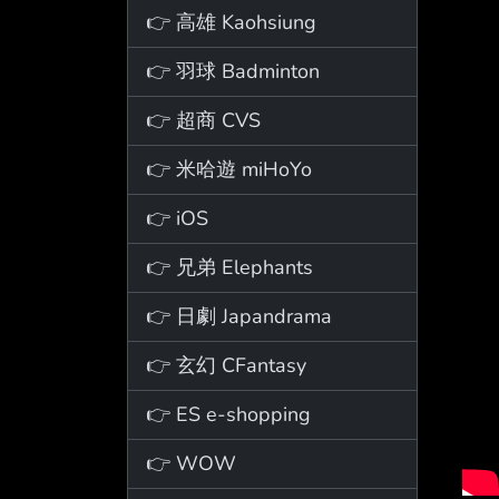
👉 高雄 Kaohsiung
👉 羽球 Badminton
👉 超商 CVS
👉 米哈遊 miHoYo
👉 iOS
👉 兄弟 Elephants
👉 日劇 Japandrama
👉 玄幻 CFantasy
👉 ES e-shopping
👉 WOW