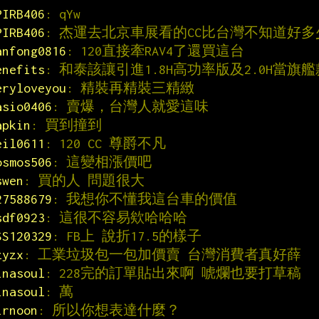
PIRB406
: qYw
PIRB406
: 杰運去北京車展看的CC比台灣不知道好多
anfong0816
: 120直接牽RAV4了還買這台
enefits
: 和泰該讓引進1.8H高功率版及2.0H當旗
eryloveyou
: 精裝再精裝三精緻
asio0406
: 賣爆，台灣人就愛這味
apkin
: 買到撞到
eil0611
: 120 CC 尊爵不凡
osmos506
: 這變相漲價吧
swen
: 買的人 問題很大
27588679
: 我想你不懂我這台車的價值
sdf0923
: 這很不容易欸哈哈哈
SS120329
: FB上 說折17.5的樣子
zyzx
: 工業垃圾包一包加價賣 台灣消費者真好薛
inasoul
: 228完的訂單貼出來啊 唬爛也要打草稿
inasoul
: 萬
irnoon
: 所以你想表達什麼？