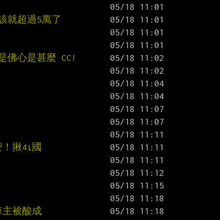
該就超過5萬了
佛心是甚麼 CC!
！揪4i國
車主被酸成