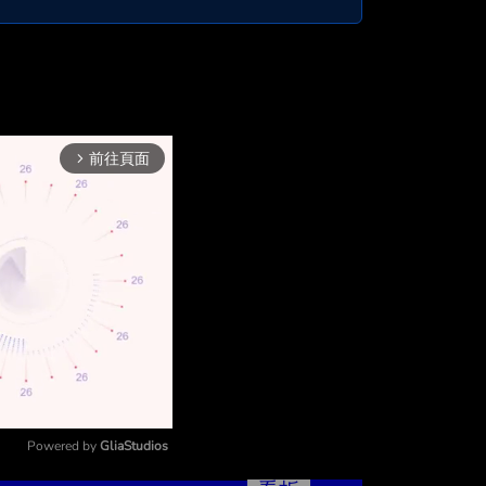
前往頁面
arrow_forward_ios
Powered by 
GliaStudios