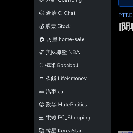
😊 希洽 C_Chat
PTT.
[閒
💰 股票 Stock
🏠 房屋 home-sale
🏀 美國職籃 NBA
⚾ 棒球 Baseball
👛 省錢 Lifeismoney
🚗 汽車 car
😡 政黑 HatePolitics
💻 電蝦 PC_Shopping
🥰 韓星 KoreaStar