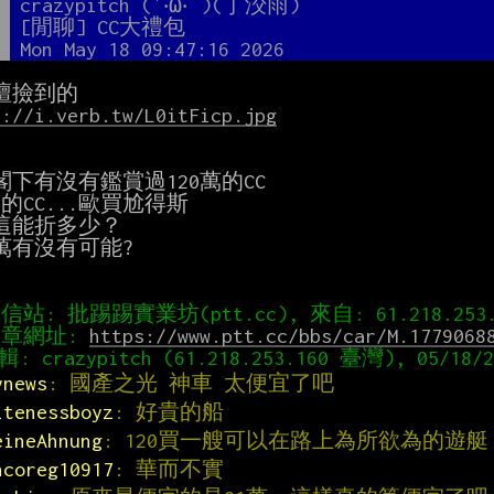
者
crazypitch (′‧ω‧‵)(丁洨雨)
題
[閒聊] CC大禮包
間
Mon May 18 09:47:16 2026
s://i.verb.tw/L0itFicp.jpg
下有沒有鑑賞過120萬的CC

萬的CC...歐買尬得斯

這能折多少？

萬有沒有可能?

章網址: 
https://www.ptt.cc/bbs/car/M.1779068
ynews
: 國產之光 神車 太便宜了吧
itenessboyz
: 好貴的船
eineAhnung
: 120買一艘可以在路上為所欲為的遊艇
ncoreg10917
: 華而不實