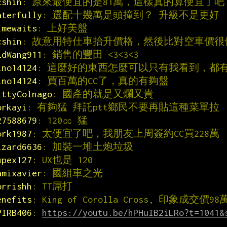
cshin
: 原來最便宜的是81萬，這樣真的算便宜了吧
aterfully
: 選配十幾萬是頭撞到？ 升級不是更好
imewaits
: 上好美盤
cshin
: 故意用特仕車抬升價格，然後比對空車價很
ldWang911
: 銷售的豐田 <3<3<3
ino14124
: 這麼好的東西怎麼可以只有我看到，都有
ino14124
: 買百萬的CC了，真的有夠盤
ittyColnago
: 國產的就是又爛又貴
orkayi
: 有夠猛 拜託ptt鄉民不要再貼這種菜單拉
27588679
: 120㏄ 猛
ork1987
: 太便宜了吧，我朋友上周簽約CC買228萬
izard6636
: 加裝一堆土炮垃圾
wpex127
: UX也是 120
amixavier
: 國組車之光
orrishh
: TT屌打
enefits
: King of Corolla Cross, 印象成交價98
PIRB406
: 
https://youtu.be/hPHuIB2iLRo?t=1041&