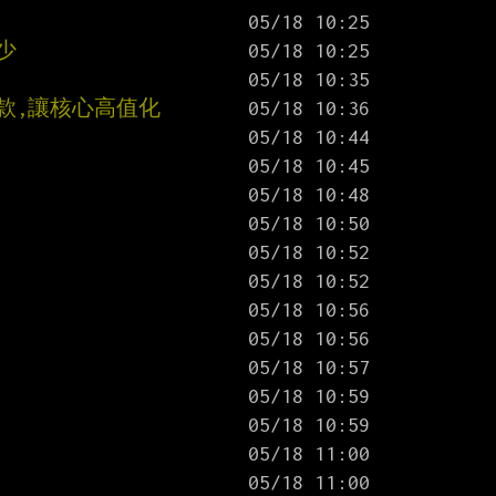
少
艦款,讓核心高值化