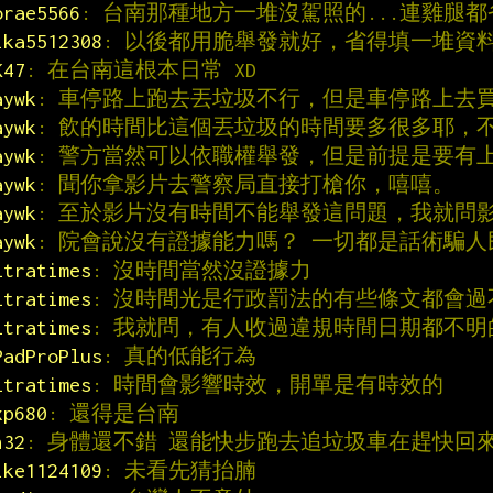
orae5566
: 台南那種地方一堆沒駕照的...連雞腿都
ika5512308
: 以後都用脆舉發就好，省得填一堆資
K47
: 在台南這根本日常 XD
aywk
: 車停路上跑去丟垃圾不行，但是車停路上去
aywk
: 飲的時間比這個丟垃圾的時間要多很多耶，
aywk
: 警方當然可以依職權舉發，但是前提是要有
aywk
: 聞你拿影片去警察局直接打槍你，嘻嘻。
aywk
: 至於影片沒有時間不能舉發這問題，我就問
aywk
: 院會說沒有證據能力嗎？ 一切都是話術騙人
ltratimes
: 沒時間當然沒證據力
ltratimes
: 沒時間光是行政罰法的有些條文都會過
ltratimes
: 我就問，有人收過違規時間日期都不明
PadProPlus
: 真的低能行為
ltratimes
: 時間會影響時效，開單是有時效的
xp680
: 還得是台南
n32
: 身體還不錯 還能快步跑去追垃圾車在趕快回
ike1124109
: 未看先猜抬腩