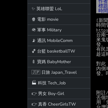
作
標
✨ 英雄聯盟 LoL
時
🍿 電影 movie
[新聞
🪖 軍事 Military
http
台南
來鬼
📡 通訊 MobileComm
發。

有民
🏀 台籃 basketballTW
趁這
🍼 寶媽 BabyMother
對此
內側
🇯🇵 日旅 Japan_Travel
發。
🏭 科技 Tech_Job
附註/
👉 男女 Boy-Girl
丟個
用「
👉 真香 CheerGirlsTW
台灣