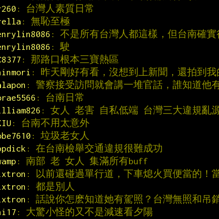
r260
: 台灣人素質日常
rella
: 無恥至極
enrylin8086
: 不是所有台灣人都這樣，但台南確
enrylin8086
: 駛
C8377
: 那路口根本三寶熱區
hinmori
: 昨天剛好有看，沒想到上新聞，還拍到我
alapon
: 警察接受訪問就會講一堆官話，誰知道他
orae5566
: 台南日常
illiam826
: 女人 老害 自私低端 台灣三大違規亂
KIU
: 台南不用太意外
obe7610
: 垃圾老女人
ppdick
: 在台南檢舉交通違規很難成功
wamp
: 南部 老 女人 集滿所有buff
ixtron
: 以前還碰過單行道，下車熄火買便當的！
ixtron
: 都是別人
ixtron
: 話說你怎麽知道她有駕照？台灣無照和吊
hi17
: 大驚小怪的又不是減速看夕陽