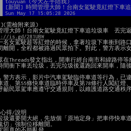
者
touyuan (今天左手陪我)
題
[新聞] 時間管理大師！台南女駕駛竟紅燈下車
間
Sun May 17 15:05:28 2026
](需檢附來源)

s://is.gd/281UBW
一名女駕駛趁等紅燈的時候，拿著垃圾下車衝到路口
切離開，全程都被路過民眾拍下。對此，警方表示女
眾在Threads發文指出，開車行經台南市和緯路停
時間衝下車丟垃圾，丟完垃圾後還跑回來開車，隨後
，警方表示，影片中汽車駕駛臨停車道等行為，已違反
車道、第55條快車道臨時停車及第78條行人闖紅燈
呼籲民眾駕車應遵守交通規則，以維護道路交通秩序
心得/說明

垃圾還要開大絕，先放個「原地定身」把車停快車道
鬼切」強制位移離開。

駕照真的不能亂發
