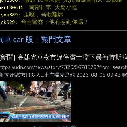
mart80615
: 南部日常 大驚小怪
lynn889
: 走囉，高歌離席
ick929
: 台南警察：他有惹到你嗎？
汽車 car 版：熱門文章
[新聞] 高雄光華夜市違停賓士擋下暴衝特斯拉
https://udn.com/news/story/7320/9678579?fr
斯拉 網讚救很多人…車主曝光是他 2026-08-08 09:
市郭姓男子昨晚7時許駕特斯拉在高雄市光華夜市附近，
衝撞13輛汽機車和單車，釀3傷及600戶停電；其中一
多人」，據了解，該名車主是嘉義市著名甜甜圈老闆，事