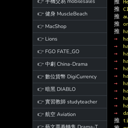
👉 手機交易 mobilesales
推 
H
推 
C
👉 健身 MuscleBeach
推 
a
推 
o
👉 MacShop
推 
h
👉 Lions
→ 
h
→ 
h
👉 FGO FATE_GO
→ 
h
→ 
h
👉 中劇 China-Drama
→ 
h
→ 
h
👉 數位貨幣 DigiCurrency
→ 
h
👉 暗黑 DIABLO
→ 
h
→ 
h
👉 實習教師 studyteacher
→ 
h
→ 
d
👉 航空 Aviation
推 
t
👉 藝文票券轉售 Drama-Ticket
推 
q