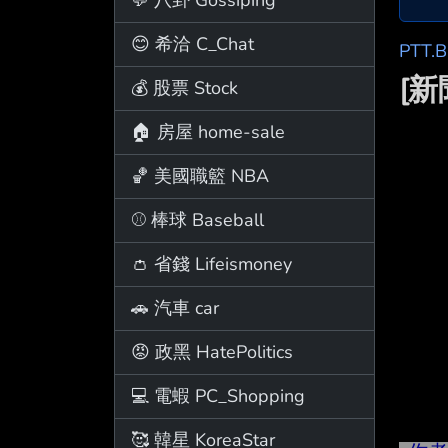
😊 希洽 C_Chat
PTT.
[
💰 股票 Stock
🏠 房屋 home-sale
🏀 美國職籃 NBA
⚾ 棒球 Baseball
👛 省錢 Lifeismoney
🚗 汽車 car
😡 政黑 HatePolitics
💻 電蝦 PC_Shopping
🥰 韓星 KoreaStar