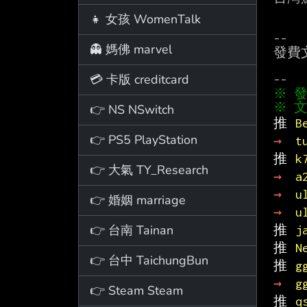
👧 女孩 WomenTalk
--

👻 媽佛 marvel
發費
💳 卡版 creditcard
※ 文
👉 NS NSwitch
推 
B
👉 PS5 PlayStation
→ 
t
推 
k
👉 大氣 TY_Research
→ 
a
→ 
u
👉 婚姻 marriage
→ 
u
👉 台南 Tainan
推 
j
推 
N
👉 台中 TaichungBun
推 
g
→ 
g
👉 Steam Steam
推 
q