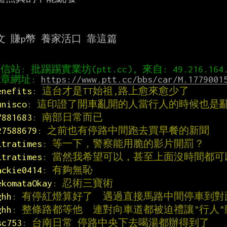
文 賺p幣 養家活口 靠這篇

章網址: 
https://www.ptt.cc/bbs/car/M.1779001
enefits
: 這台才是TT始祖,路上愈來愈少了
unisco
: 這印證了開車亂開的人當行人的時候也是
7881683
: 南部日常而已
27588679
: 之前也有停路中間跑去買早餐的新聞
ltratimes
: 等一下，警察能用脆的影片開罰？
ltratimes
: 當然我希望可以，甚至上面沒時間都可
ackie0414
: 有夠無恥
ekomataOkay
: 忍術三寶術
ghh
: 有停紅燈算好了  遇過直接馬路中間停車到
ghh
: 整條路都等他  連對向車道都被迫禮讓"行人
sc753
: 台南日常 停路中央下去喝湯都辦得到了