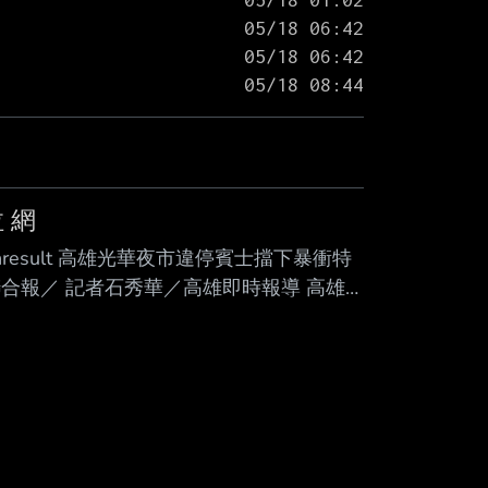
 網
om=searchresult 高雄光華夜市違停賓士擋下暴衝特
43 聯合報／ 記者石秀華／高雄即時報導 高雄
疑機械故障暴衝，連環撞路 邊變電箱，再
輛違停賓士擋住暴衝特 斯拉，網讚「救了很
後霸氣回「 車可再買，人沒