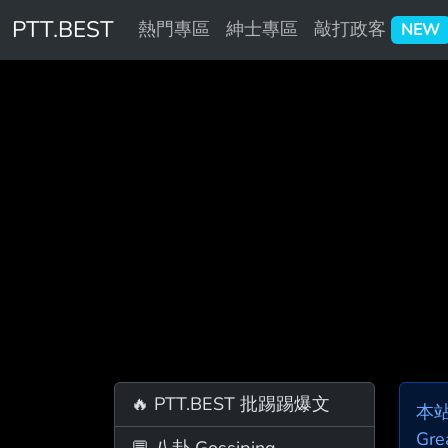
PTT.BEST
熱門專區
紳士專區
敲打政客
NEW
🔥 PTT.BEST 批踢踢爆文
本
Gre
💬 八卦 Gossiping