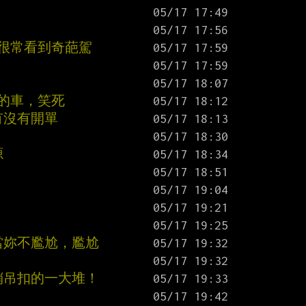
實很常看到奇葩駕
的車，笑死
有沒有開單
源
當妳不尷尬，尷尬
銷吊扣的一大堆！