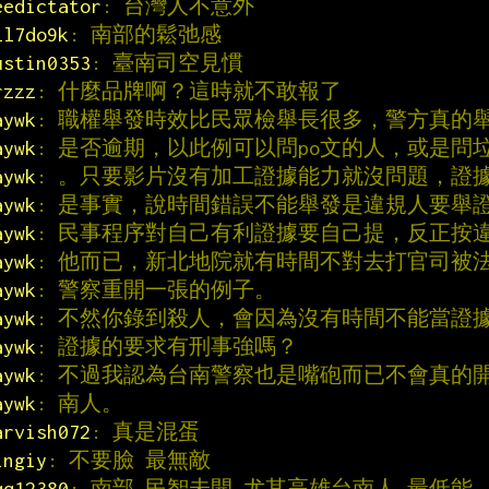
eedictator
: 台灣人不意外
ll7do9k
: 南部的鬆弛感
ustin0353
: 臺南司空見慣
rzzz
: 什麼品牌啊？這時就不敢報了
aywk
: 職權舉發時效比民眾檢舉長很多，警方真的
aywk
: 是否逾期，以此例可以問po文的人，或是問
aywk
: 。只要影片沒有加工證據能力就沒問題，證
aywk
: 是事實，說時間錯誤不能舉發是違規人要舉
aywk
: 民事程序對自己有利證據要自己提，反正按
aywk
: 他而已，新北地院就有時間不對去打官司被
aywk
: 警察重開一張的例子。
aywk
: 不然你錄到殺人，會因為沒有時間不能當證
aywk
: 證據的要求有刑事強嗎？
aywk
: 不過我認為台南警察也是嘴砲而已不會真的
aywk
: 南人。
arvish072
: 真是混蛋
ingiy
: 不要臉 最無敵
qq12380
: 南部 民智未開 尤其高雄台南人 最低能