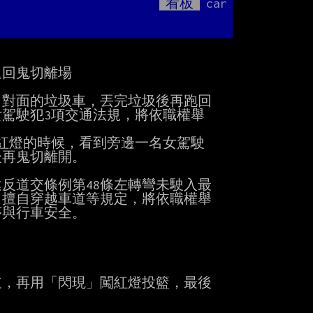
看板
car
Mute
追
對面的垃圾車，丟完垃圾後再跑回

駕駛犯3項交通法規，將依職權舉

等紅燈的時候，看到旁邊一名女駕駛

再鬼切離開。

道交條例第48條左轉彎未駛入最

、擅自穿越車道等規定，將依職權舉

與行車安全。

，再用「閃現」闖紅燈投籃，最後
