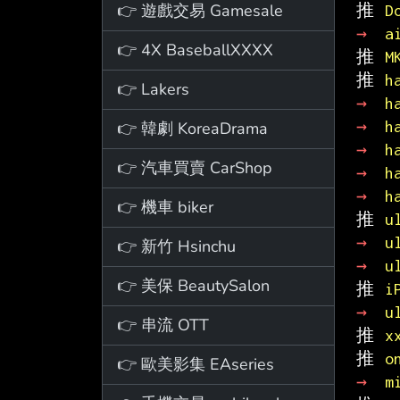
👉 遊戲交易 Gamesale
推 
D
→ 
a
👉 4X BaseballXXXX
推 
M
推 
h
👉 Lakers
→ 
h
→ 
h
👉 韓劇 KoreaDrama
→ 
h
👉 汽車買賣 CarShop
→ 
h
→ 
h
👉 機車 biker
推 
u
→ 
u
👉 新竹 Hsinchu
→ 
u
👉 美保 BeautySalon
推 
i
→ 
u
👉 串流 OTT
推 
x
推 
o
👉 歐美影集 EAseries
→ 
m