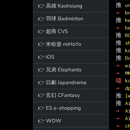
推 
u
👉 高雄 Kaohsiung
→ 
b
👉 羽球 Badminton
推 
h
→ 
h
👉 超商 CVS
推 
R
推 
s
👉 米哈遊 miHoYo
推 
k
👉 iOS
推 
D
→ 
w
👉 兄弟 Elephants
→ 
M
噓 
k
👉 日劇 Japandrama
→ 
d
👉 玄幻 CFantasy
推 
l
推 
A
👉 ES e-shopping
→ 
A
→ 
A
👉 WOW
→ 
c