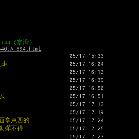
540.A.894.html
亂走
以
對面拿東西的
"動彈不得