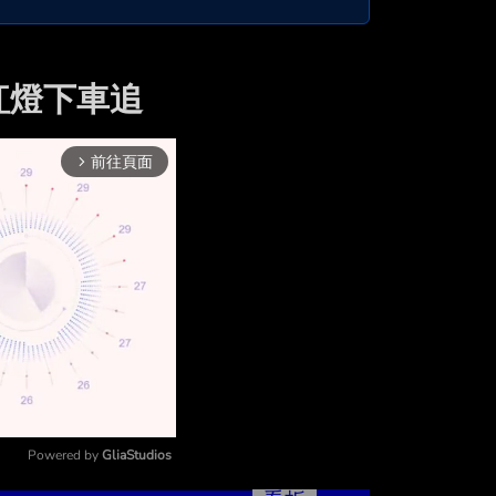
紅燈下車追
前往頁面
arrow_forward_ios
Powered by 
GliaStudios