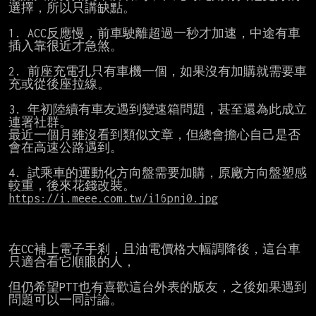
選擇，所以只講缺點。

1. ACC反應慢，前車駛離超過一秒才加速，中途有車
插入靠很近才急煞。

2. 前座充電孔只有車機一個，如果沒有加購就需要車
充或從後座拉線。

3. 年初陸續有車友遇到變速箱問題，甚至還為此成立
連署社群。

最近一個月雖沒看到類似文章，但總會擔心自己是否
會在高速公路遇到。

4. 試乘車的運動化方向盤需要加購，原廠方向盤塑感
https://i.meee.com.tw/i16pnj0.jpg
在CC補上電子手剎，且油電價格大幅調降後，這台車
只適合看它順眼的人，

但仍希望PTT也有喜歡這台外表的版友，之後如果遇到
問題可以一同討論。
