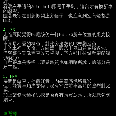
好。

看著右手邊的Auto hold跟電子手剎，這台才有換新車
的感覺。

隨著老婆在副駕掀開上方鏡子，也注意到室內燈都是
LED。

4. ZS
走進展間覺得MG應該仍主打HS，ZS所在位置的燈光較
暗。

車身是不愛的橘色，對比旁邊灰色HS更顯遜色。

走入車裡，天窗、方向盤、圓形出風口質感勝過YC。

但螢幕位置像舊車改安卓機，下方那排按鍵稍顯簡潔
(陽春)?

自動跟車是撥桿，環景畫質也如網路所說，這部分是
差了點。

5. HRV
展間是白車，外觀好看，內裝質感也略贏YC。

但可能賞車順序關係，沒有YC跟前車當時的強烈對比
感。

加上業務太積極試探是否真有購買意願，所以就匆匆
結束。

※選擇