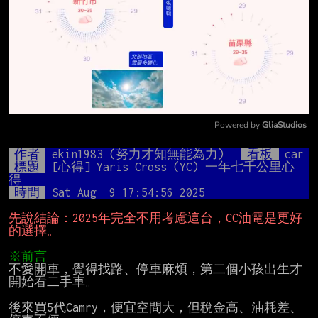
Powered by 
GliaStudios
Mute
作者
ekin1983 (努力才知無能為力)
看板
car
標題
[心得] Yaris Cross (YC) 一年七千公里心
得
時間
Sat Aug  9 17:54:56 2025
先說結論：2025年完全不用考慮這台，CC油電是更好
的選擇。
※前言
不愛開車，覺得找路、停車麻煩，第二個小孩出生才
開始看二手車。

後來買5代Camry，便宜空間大，但稅金高、油耗差、