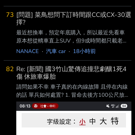
萬（含貨物稅) 下訂日期範圍：8月5日 購車地
點：臺北 自費配備/配件：升級FSK冰鑽8000 贈
73
[問題] 菜鳥想問下訂時間跟CC或CX-30選
送配備/配件 AVM環景 BSD盲點偵測 前後行車
擇?
紀錄器 ETC車牌框式 防水踏墊 後車廂防水托盤
最近想換車，預定年底購入，所以最近先看車
避光墊 雨傘 交車禮 五年六大系統保固 付款方式
原本想從轎車直上SUV，但9成時間都只載老婆
(現金 or貸款)：貸款 購車心得：目標就是小型
(160cm)小孩(110cm)，2位身型嬌小 太太也說
NANACE
·
汽車 car
·
18小時前
車，本來屬意Swift，但考量安全問題，轉而看
其實舊車(Altis)後座空間很夠 只有多載一個大人
向Venu
才擠一點，但一年也沒超過10次(SUV需求底一
82
Re: [新聞] 國3竹山驚傳追撞悲劇釀1死4
點) 而且每年才跑不到1萬km，希望夠用就好(所
傷 休旅車爆胎
以油電PASS) 所以原本都看好的TT或CX5 就直
請問如果不幸 車子真的在內線故障 且停在內線
接往下看CC或CX-30的汽油最入門款 目前口頭
的話 單兵如何處置? 1. 冒命去後方100公尺放故
問到大概是 CC 豪華汽油版 80.9-4(折扣)-5(舊
障標示 2. 人員設法逃到內線護欄之外 還有別的
換新)-5(貨物稅)=66.9 CX-30 Ace Editio
選項嗎 :
https://udn.com/news/story/7320/9672734 : 國
3竹山驚傳追撞悲劇釀1死4傷 休旅車爆胎停內線