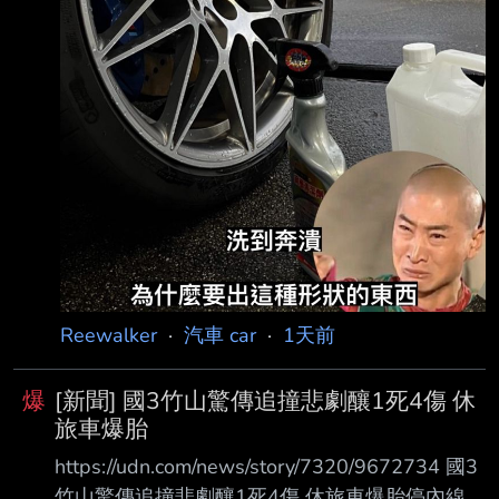
Reewalker
·
汽車 car
·
1天前
爆
[新聞] 國3竹山驚傳追撞悲劇釀1死4傷 休
旅車爆胎
https://udn.com/news/story/7320/9672734 國3
竹山驚傳追撞悲劇釀1死4傷 休旅車爆胎停內線遭