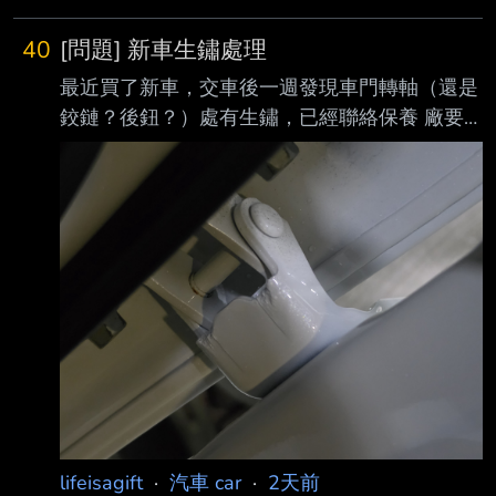
40
[問題] 新車生鏽處理
最近買了新車，交車後一週發現車門轉軸（還是
鉸鏈？後鈕？）處有生鏽，已經聯絡保養 廠要
處理，想問問看一般這種情況會怎麼處理？（據
業務詢問應該會磨掉生鏽的部分再補 漆）有可
能把生鏽的零件換掉嗎？
https://meee.com.tw/pHju79J --
lifeisagift
·
汽車 car
·
2天前