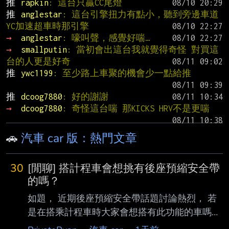
推 
rapkin
: 這台只贏CC尾燈
推 
anglestar
: 這台引擎扭力有點小，聽到旁邊車道
YC加速超車時那引擎
→ 
anglestar
: 嚎叫聲，感覺好喘…
→ 
smallputin
: 當初會出這台我就覺得奇怪 對買這
台的人更是好奇
推 
ywc1199
: 至少路上車聚的機會少一點給推
推 
dcoog7880
: 好的謝謝
→ 
dcoog7880
: 奇怪這台喘 那KICKS HRV不是更喘
🚗
汽車 car 版：熱門文章
30
[閒聊] 搭計程車會想挑有後座預縮安全帶
的嗎？
如題， 近期後座預縮安全帶話題討論熱烈， 若
是在搭乘計程車時大家會想搭有此功能的車嗎？
還是乾脆直接坐副駕好了？ 叫車APP以後是不是