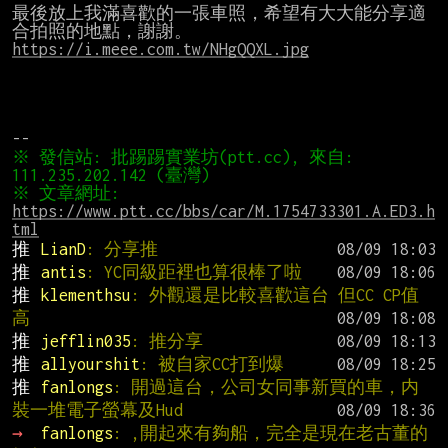
最後放上我滿喜歡的一張車照，希望有大大能分享適
https://i.meee.com.tw/NHgQQXL.jpg
※ 發信站: 批踢踢實業坊(ptt.cc), 來自: 
※ 文章網址: 
https://www.ptt.cc/bbs/car/M.1754733301.A.ED3.h
tml
推 
LianD
: 分享推
推 
antis
: YC同級距裡也算很棒了啦
推 
klementhsu
: 外觀還是比較喜歡這台 但CC CP值
高
推 
jefflin035
: 推分享
推 
allyourshit
: 被自家CC打到爆
推 
fanlongs
: 開過這台，公司女同事新買的車，内
裝一堆電子螢幕及Hud
→ 
fanlongs
: ,開起來有夠船，完全是現在老古董的