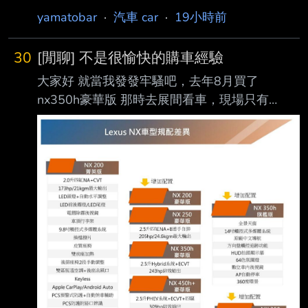
設計!老師在講你都沒在聽嘛!
yamatobar
·
汽車 car
·
19小時前
https://auto.ltn.com.tw/news/32514 美國國家公
路交通安全管理局（NHTSA）擴大針對 Ford
30
[閒聊] 不是很愉快的購車經驗
1.0 升 EcoBoost 三缸渦輪引擎 的安全調查，涉
大家好 就當我發發牢騷吧，去年8月買了
及約 13 萬 5,551 輛車，原因是採用濕式正時皮
nx350h豪華版 那時去展間看車，現場只有
帶（Wet Timing Belt） 設計，皮帶可能在正常
nx200豪華版。看了覺得不管外型內裝都還蠻滿
使用過程中產生碎屑，堵塞機油幫浦濾網，導致
意的，那時候看n x200是有電尾門的。後來上網
引擎潤滑不足，嚴 重時甚至造成引擎鎖死、車
大家都說要買就買350h，油電的行路質感很
輛失去動力
棒！ 我去試開朋友的350h也覺得油電好，後來
就下訂 在選菜單的時候豪華跟頂級也差10幾萬
而已。 我想我沒差通風座椅跟19吋輪圈跟天窗
還有頭燈。 就選了豪華版 我以為160萬的
nx200有電尾門！200萬的也應該有！所以我
DM就沒有仔細對照差異 結果在交車時開開心心
的去，發現沒電尾！我跟老婆