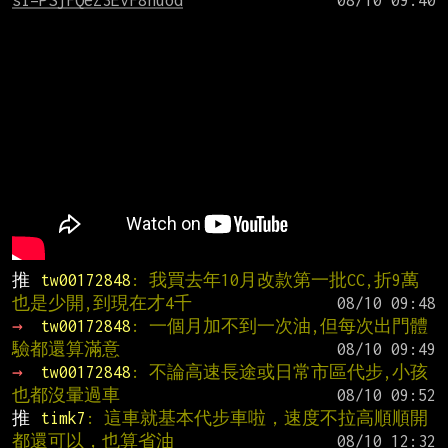
si=PSjFQeZ3EvF8huod
推 
tw00172848
: 我買去年10月改款第一批CC,折9萬
也是少開,到現在才4千
→ 
tw00172848
: 一個月加不到一次油,但每次出門體
驗都還算滿意
→ 
tw00172848
: 不論高速長途或日常市區代步,小孩
也都沒暈過車
推 
timk7
: 這車就基本代步車啦，速度不拉高順順開
都還可以，也算省油