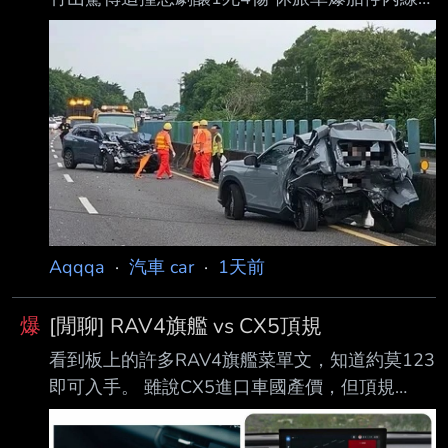
撞婦人傷重亡 2026-08-05 16:45 聯合報／ 記
者 江良誠／南投即時報導 國道3號北向240.2公
里南投竹山路段，3日下午發生死亡車禍！1輛休
旅車疑因爆胎停在內 側車道，後方車輛疑未注意
前方狀況追撞，造成2車共5人送醫，其中1名女
乘客傷重不治 。警方初步排除酒駕，詳細肇事原
因仍調查中。 事故發生於3日下午5時13分許，
68歲曾姓男子駕駛灰色休旅車，載著妻子方姓女
子行
Aqqqa
·
汽車 car
·
1天前
爆
[閒聊] RAV4旗艦 vs CX5頂規
看到板上的許多RAV4旗艦菜單文，知道約莫123
即可入手。 雖說CX5進口車國產價，但頂規
117(-2)跟RAV4的差距也不過6~8萬而已。
RAV4的神油耗就不必多說了，TSS4.0理論上也