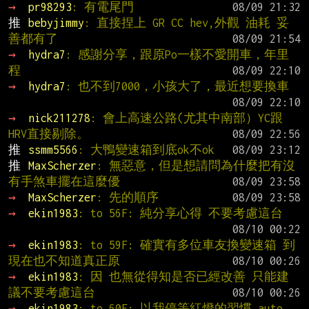
→ 
pr98293
: 有電尾門
推 
bebyjimmy
: 直接捏上 GR CC hev,外觀 油耗 妥
善都有了
→ 
hydra7
: 感謝分享，跟原Po一樣不愛開車，年里
程
→ 
hydra7
: 也不到7000，小孩大了，最近想要換車
→ 
nick211278
: 會上高速公路(尤其中南部）YC跟
HRV直接剔除。
推 
ssmm5566
: 大鴨變速箱到底ok不ok
推 
MaxScherzer
: 無惡意，但是想請問為什麼把有沒
有手煞車擺在這麼優
→ 
MaxScherzer
: 先的順序
→ 
ekin1983
: to 56F: 純分享心得 不要考慮這台
→ 
ekin1983
: to 59F: 確實有多位車友換變速箱 到
現在也不知道真正原
→ 
ekin1983
: 因 也無從得知是否已經改善 只能建
議不要考慮這台
→ 
ekin1983
: to 60F: 以我停等紅燈的習慣 auto 