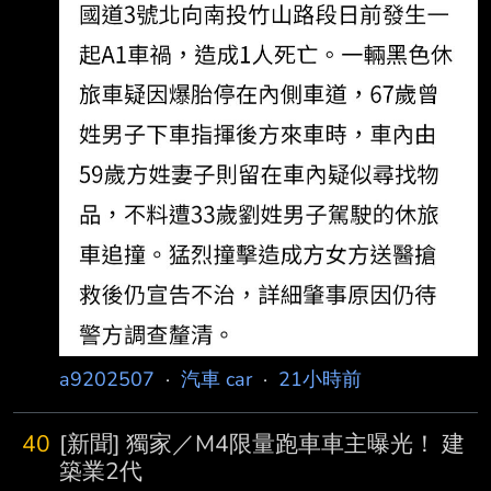
遭撞婦人傷重亡 : 2026-08-05 16:45 聯合報／
記者 : 江良誠／南投即時報導 : 國道3號北向
240.2公里南投竹山路段，3日下午發生死亡車
禍！1輛休旅車疑因爆胎停在內 : 側車道，後方
車輛疑未注意前方狀
a9202507
·
汽車 car
·
21小時前
40
[新聞] 獨家／M4限量跑車車主曝光！ 建
築業2代