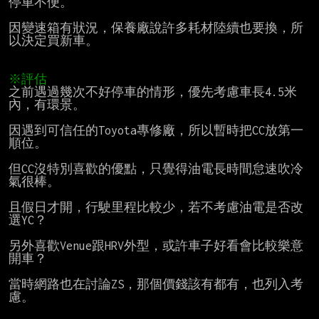
停車不便。

因變速箱有狀況，保養廠說許多耗材陸續也要換，所
以決定買新車。

※評估
之前遇過幾次不好停車的情形，優先考慮車長4.5米
內，有環景。

因遇到可信任的Toyota專修廠，所以暫時把CC放第一
順位。

但CC沒特別喜歡的優點，只覺得油電長時間怠速吹冷
氣很棒。

且假日才開，行駛里程比較少，若不考慮油電是否改
選YC？

另外喜歡Venue跟HRV外型，或許車子好看會比較樂意
開車？

當時網路也在討論ZS，那個價錢該有都有，也列入考
慮。
