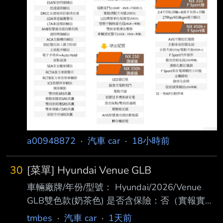
a00948872
·
汽車 car
·
18小時前
30
[菜單] Hyundai Venue GLB
車輛廠牌/年份/型號： Hyundai/2026/Venue
GLB雙色款(奶茶色) 是否含保險：否（實報實
銷） 是否含領牌稅金：否 成交價格(總價):71.7
tmbes
·
汽車 car
·
1天前