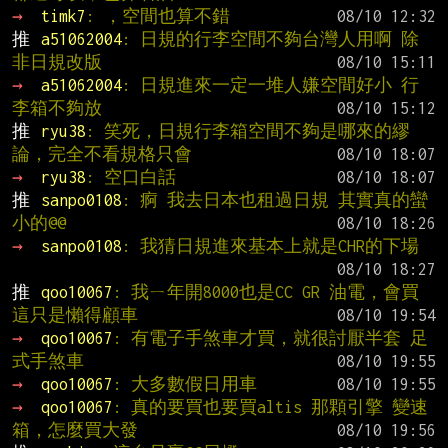
→ 
timk7
: ，空間也算不錯
推 
a51062004
: 日規的行李空間不夠台灣人用啊 除
非日規改版
→ 
a51062004
: 日規進來一定一堆人嫌空間好小 行
李箱不夠放
推 
ryu38
: 笑死，日規行李箱空間不夠是哪來的繆
論，完全不看規格只會
→ 
ryu38
: 空口白話
推 
sanpo0108
: 痾 我去日本也租過日規 其實真的蠻
小的@@
→ 
sanpo0108
: 我猜日規進來基本上就是CHR的下場
推 
qoo10067
: 我ㄧ年開8000也是CC GR 油電，會買
這只是懶得顧車
→ 
qoo10067
: 有電子手煞車才買，就很討厭半套 足
式手煞車
→ 
qoo10067
: 大多數假日用車
→ 
qoo10067
: 真的要買也要買altis 那顆引擎 變速
箱，怎麼買大發