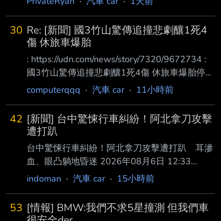
PrivateRyan
·
汽車 car
·
1天前
除了有原先分類尊榮、標準、純電或毛孩這些選
項之外，應再增加後 座預縮安全帶車輛的選項
30
Re: [新聞] 國3竹山驚傳追撞悲劇釀1死4
會更安全？ 有沒有安全帶達人能分享看法的？ -
傷 休旅車爆胎
-
: https://udn.com/news/story/7320/9672734 :
國3竹山驚傳追撞悲劇釀1死4傷 休旅車爆胎停內
線遭撞婦人傷重亡 : 2026-08-05 16:45 聯合報
computerqqq
·
汽車 car
·
11小時前
／ 記者 : 江良誠／南投即時報導 : 國道3號北向
240.2公里南投竹山路段，3日下午發生死亡車
42
[新聞] 台中驚悚行車糾紛！阿北拿刀攻擊
禍！1輛休旅車疑因爆胎停在 內 : 側車道，後方
遭打趴
車輛疑未注意前方狀況追撞，造成2車共5人送
台中驚悚行車糾紛！阿北拿刀攻擊遭打趴 耳滲
醫，其中1名女乘客傷重不 治 : 。警方初步排除
血、眼凸躺地昏迷 2026年08月6日 12:33
酒駕，詳細肇事原因仍調查中。 : 事故發生於3
ETTODAY記者白珈陽／台中報導 台中市北屯區
indoman
·
汽車 car
·
15小時前
日下午5時13分許，68歲曾姓男
中清路今天（6日）上午發生一起行車糾紛，爭
執過程中68歲李姓男子持摺 疊刀攻擊35歲葉姓
53
[情報] BMW:我們不求5星撞測 但我們車
男子，造成葉男手部割傷，而葉也不甘示弱予以
很安全der