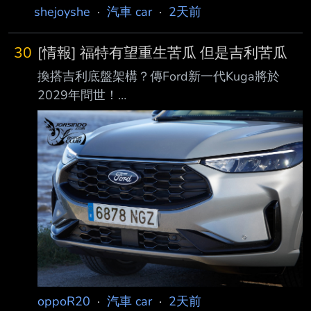
shejoyshe
·
汽車 car
·
2天前
30
[情報] 福特有望重生苦瓜 但是吉利苦瓜
換搭吉利底盤架構？傳Ford新一代Kuga將於
2029年問世！
https://forum.jorsindo.com/thread-2582222-1-
1.html — https://i.imgur.com/4RmmWA0.jpeg
歐洲福特中型休旅支柱Kuga車系，現行第三代
車型(2019年問世)已在市場打滾好一段時日，
此車近期也被外界瞧見已悄悄在台停售，市場地
位被同門的Territory所接替。不過別以為 此車即
將揮別車壇。事實上，現役第三代版本預計還將
在歐洲一路銷售至2029年底，並委由 品牌西
oppoR20
·
汽車 car
·
2天前