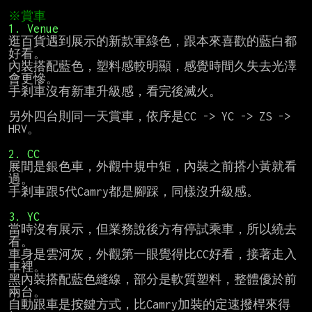
※賞車
1. Venue
逛百貨遇到展示的新款軍綠色，跟本來喜歡的藍白都
好看。

內裝搭配藍色，塑料感較明顯，感覺時間久失去光澤
會更慘。

手剎車沒有新車升級感，看完後滅火。

另外四台則同一天賞車，依序是CC -> YC -> ZS -> 
HRV。

2. CC
展間是銀色車，外觀中規中矩，內裝之前搭小黃就看
過。

手剎車跟5代Camry都是腳踩，同樣沒升級感。

3. YC
當時沒有展示，但業務說後方有停試乘車，所以繞去
看。

車身是雲河灰，外觀第一眼覺得比CC好看，接著走入
車裡。

黑內裝搭配藍色縫線，部分是軟質塑料，整體優於前
兩台。

自動跟車是按鍵方式，比Camry加裝的定速撥桿來得