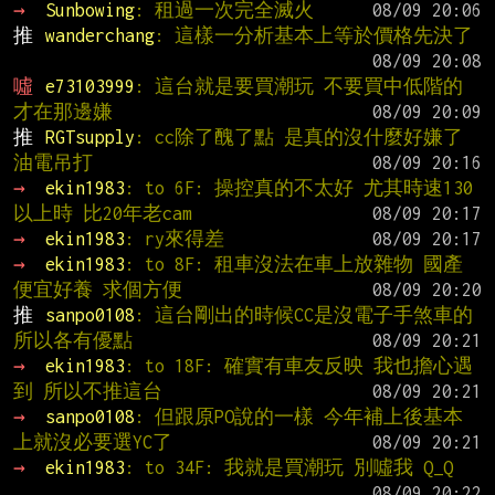
→ 
Sunbowing
: 租過一次完全滅火
推 
wanderchang
: 這樣一分析基本上等於價格先決了
噓 
e73103999
: 這台就是要買潮玩 不要買中低階的
才在那邊嫌
推 
RGTsupply
: cc除了醜了點 是真的沒什麼好嫌了 
油電吊打
→ 
ekin1983
: to 6F: 操控真的不太好 尤其時速130
以上時 比20年老cam
→ 
ekin1983
: ry來得差
→ 
ekin1983
: to 8F: 租車沒法在車上放雜物 國產
便宜好養 求個方便
推 
sanpo0108
: 這台剛出的時候CC是沒電子手煞車的 
所以各有優點
→ 
ekin1983
: to 18F: 確實有車友反映 我也擔心遇
到 所以不推這台
→ 
sanpo0108
: 但跟原PO說的一樣 今年補上後基本
上就沒必要選YC了
→ 
ekin1983
: to 34F: 我就是買潮玩 別噓我 Q_Q