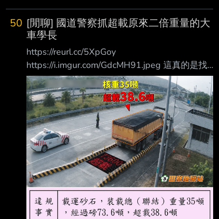
50
[閒聊] 國道警察抓超載原來二倍重量的大
車學長
https://reurl.cc/5XpGoy
https://i.imgur.com/GdcMH91.jpeg 這真的是找
死了 載那麼重還敢開上高速公路，不抓你還抓
誰 這下不只扣車，法院還要跑不完了 --