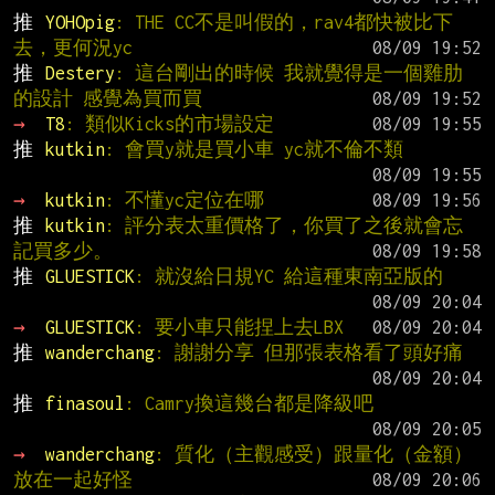
推 
YOHOpig
: THE CC不是叫假的，rav4都快被比下
去，更何況yc
推 
Destery
: 這台剛出的時候 我就覺得是一個雞肋
的設計 感覺為買而買
→ 
T8
: 類似Kicks的市場設定
推 
kutkin
: 會買y就是買小車 yc就不倫不類
→ 
kutkin
: 不懂yc定位在哪
推 
kutkin
: 評分表太重價格了，你買了之後就會忘
記買多少。
推 
GLUESTICK
: 就沒給日規YC 給這種東南亞版的
→ 
GLUESTICK
: 要小車只能捏上去LBX
推 
wanderchang
: 謝謝分享 但那張表格看了頭好痛
推 
finasoul
: Camry換這幾台都是降級吧
→ 
wanderchang
: 質化（主觀感受）跟量化（金額）
放在一起好怪