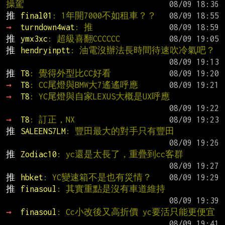
操駕
推 
final01
: 1年開7000不如租車？？
→ 
turndown4wat
: 推
推 
ymx3xc
: 超級喜翻CCCCCC
推 
hendryinptt
: 油電沒辦法長時間待速吹冷氣吧？
推 
T8
: 覺得外型比CC好看
→ 
T8
: CC尾燈與BMW大7遙遙呼應
→ 
T8
: YC尾燈與自家LEXUS大概是UX呼應
→ 
T8
: 訂正，NX
推 
SALEENS7LM
: 豐田最大的對手只有豐田
推 
Zodiac10
: yc還是太長了，重疊到cc客群
推 
hbket
: YC變速箱不是也有災情？
推 
finasoul
: 其實重點是沒有車道維持
→ 
finasoul
: Cc小改後又高折價 yc要活只能更便宜