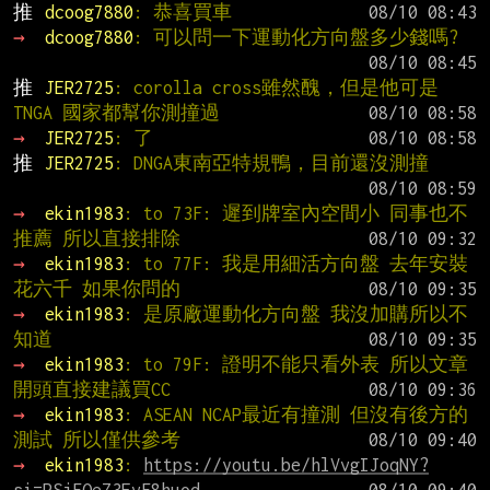
推 
dcoog7880
: 恭喜買車
→ 
dcoog7880
: 可以問一下運動化方向盤多少錢嗎?
推 
JER2725
: corolla cross雖然醜，但是他可是
TNGA 國家都幫你測撞過
→ 
JER2725
: 了
推 
JER2725
: DNGA東南亞特規鴨，目前還沒測撞
→ 
ekin1983
: to 73F: 遲到牌室內空間小 同事也不
推薦 所以直接排除
→ 
ekin1983
: to 77F: 我是用細活方向盤 去年安裝
花六千 如果你問的
→ 
ekin1983
: 是原廠運動化方向盤 我沒加購所以不
知道
→ 
ekin1983
: to 79F: 證明不能只看外表 所以文章
開頭直接建議買CC
→ 
ekin1983
: ASEAN NCAP最近有撞測 但沒有後方的
測試 所以僅供參考
→ 
ekin1983
: 
https://youtu.be/hlVvgIJoqNY?