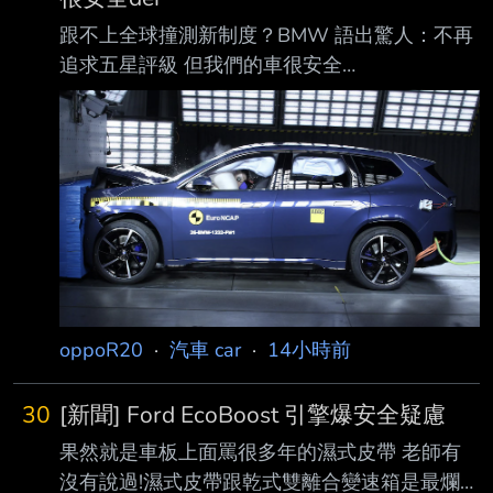
反擊，將李打趴在地， 有民眾拍下李男倒地情
跟不上全球撞測新制度？BMW 語出驚人：不再
形，李耳朵滲血、眼神失焦，口部也吐出血沫，
追求五星評級 但我們的車很安全
驚悚畫面引起大量 網友熱議。 影片顯示，發生
https://auto.ltn.com.tw/news/32526 — 全球新
糾紛後，李男走向葉男車旁叫囂，並試圖將駕駛
車安全測試標準愈來愈嚴格，能獲得五星評價，
座內的葉男拉下車，造成 整輛廂型車不斷晃
除了代表自家車輛安全獲得專業單位 背書，同
動，李還有疑似揮拳動作；另一
時也讓消費者願意買單的最大關鍵，尤其是價格
更高的豪華品牌更是如此，但 BMW 近日卻坦
言，品牌在開發新車時不是取得五星安全評價為
目標，引起業界與車迷一片譁然 。 外媒報導，
Michel 指出， 品牌始終致力於打造高安全性的
產品，但 2026 年起實施的新一代 ANCA
oppoR20
·
汽車 car
·
14小時前
30
[新聞] Ford EcoBoost 引擎爆安全疑慮
果然就是車板上面罵很多年的濕式皮帶 老師有
沒有說過!濕式皮帶跟乾式雙離合變速箱是最爛的