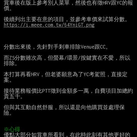
賞車後在版上參考別人菜單，然後也有徵HRV跟YC的報
價。

https://i.meee.com.tw/64YniGT.png
分數出來後，先針對手剎車排除Venue跟CC。

而ZS分數雖次高，但螢幕/環景/按鍵實在不愛，所以
排除。

本打算再看HRV，但老婆願意為了YC考駕照，直接定
案。

接待業務報價比PTT徵到金額多一萬，自費項目加總約
貴五千。

但與其互動自然舒服，所以還是向他購買並處理保
險。

※心得
優點大部分如賞車所看到，在此時此刻有其他更好的