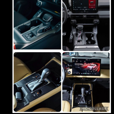
應該比馬自達的ACC好。 這樣的情況下，有什麼
人、有什麼理由會選CX5? p.s. 馬自達的業務也是
很凶，說RAV4 旗艦 只要123，就開始亂罵人，
似乎也感受到威脅了... -- Sent from PTTopia --