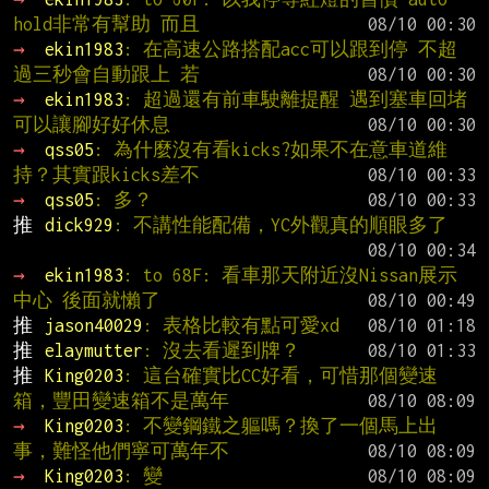
hold非常有幫助 而且
→ 
ekin1983
: 在高速公路搭配acc可以跟到停 不超
過三秒會自動跟上 若
→ 
ekin1983
: 超過還有前車駛離提醒 遇到塞車回堵
可以讓腳好好休息
→ 
qss05
: 為什麼沒有看kicks?如果不在意車道維
持？其實跟kicks差不
→ 
qss05
: 多？
推 
dick929
: 不講性能配備，YC外觀真的順眼多了
→ 
ekin1983
: to 68F: 看車那天附近沒Nissan展示
中心 後面就懶了
推 
jason40029
: 表格比較有點可愛xd
推 
elaymutter
: 沒去看遲到牌？
推 
King0203
: 這台確實比CC好看，可惜那個變速
箱，豐田變速箱不是萬年
→ 
King0203
: 不變鋼鐵之軀嗎？換了一個馬上出
事，難怪他們寧可萬年不
→ 
King0203
: 變