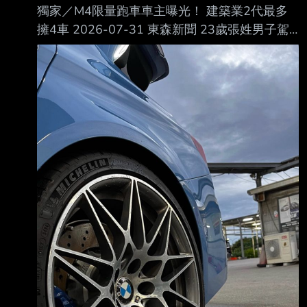
獨家／M4限量跑車車主曝光！ 建築業2代最多
擁4車 2026-07-31 東森新聞 23歲張姓男子駕
駛的限量BMW M4跑車30日晚間在高雄漢神巨
蛋旁撞毀科技執法設備。（圖 ／東森新聞） 昨
（30日）晚間，一輛雙門跑車行經高雄漢神巨蛋
旁，疑似因車速過快打滑，逆向撞上測 速桿，
導致科技執法設備損壞，車輛也嚴重毀損。副駕
乘客表示，這輛限量跑車是他的， 當時借朋友
開，沒想到會發生意外，非常後悔。 23歲跑車
車主身分曝光 限量BMW M4全台僅2輛 撞壞科
技執法設備的這輛限量跑車，車主才23歲，是屏
東人，到高雄跟