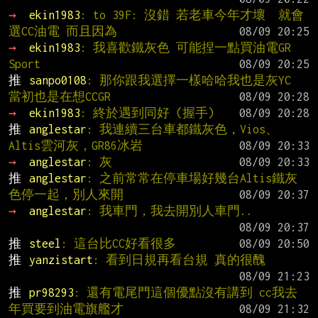
→ 
ekin1983
: to 39F: 沒錯 若老車今年才壞  就會
選CC油電 而且因為
→ 
ekin1983
: 我喜歡鐵灰色 可能捏一點買油電GR 
Sport
推 
sanpo0108
: 那你跟我選擇一樣哈哈我也是灰YC 
當初也是在想CCGR
→ 
ekin1983
: 終於遇到同好 (握手)
推 
anglestar
: 我連續三台車都鐵灰色，Vios、
Altis雲河灰，GR86冰岩
→ 
anglestar
: 灰
推 
anglestar
: 之前常常在停車場好幾台Altis鐵灰
色停一起，別人來開
→ 
anglestar
: 我車門，我去開別人車門..
推 
steel
: 這台比CC好看很多
推 
yanzistart
: 看到日規再看台規 真的很醜
推 
pr98293
: 還有電尾門這個優點沒有講到 cc我去
年買要到油電旗艦才