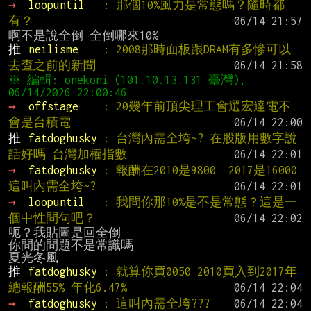
→ 
loopuntil   
: 那個10%風力是常態嗎？隨時都
有？
推 
neilisme    
: 2008那時面板跟DRAM有多慘可以
去查之前的新聞
※ 編輯: onekoni (101.10.13.131 臺灣), 
→ 
offstage    
: 20幾年前頂尖理工會選宏達電不
會是台積電
推 
fatdoghusky 
: 台灣內需全垮~? 在股版用數字說
話好嗎 台灣加權指數
→ 
fatdoghusky 
: 報酬在2010是9800  2017是16000 
這叫內需全垮~?
→ 
loopuntil   
: 我問你那10%是不是常態？這是一
個中性問句吧？
呃？我貼圖是回全倒

你問的問題不是常識嗎

推 
fatdoghusky 
: 就算你買0050 2010買入到2017年
總報酬55% 年化6.47%
→ 
fatdoghusky 
: 這叫內需全垮???