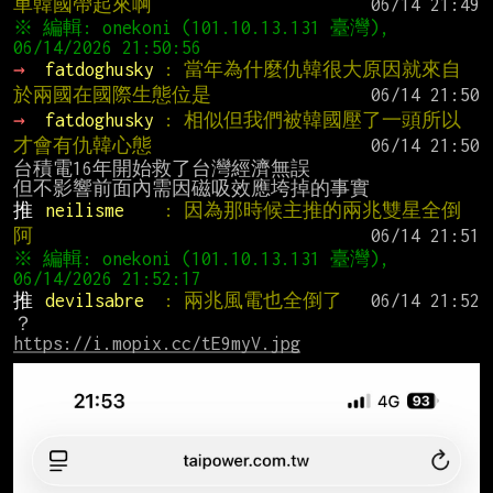
車韓國帶起來啊
※ 編輯: onekoni (101.10.13.131 臺灣), 
→ 
fatdoghusky 
: 當年為什麼仇韓很大原因就來自
於兩國在國際生態位是
→ 
fatdoghusky 
: 相似但我們被韓國壓了一頭所以
才會有仇韓心態
台積電16年開始救了台灣經濟無誤

推 
neilisme    
: 因為那時候主推的兩兆雙星全倒
阿
※ 編輯: onekoni (101.10.13.131 臺灣), 
推 
devilsabre  
: 兩兆風電也全倒了
https://i.mopix.cc/tE9myV.jpg