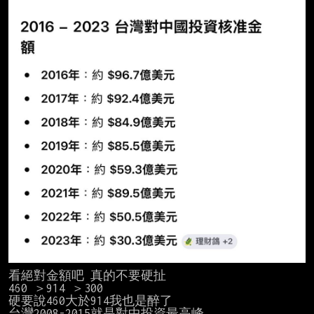
看絕對金額吧 真的不要硬扯

460 ＞914 ＞300

硬要說460大於914我也是醉了

台灣2008-2015就是對中投資最高峰
