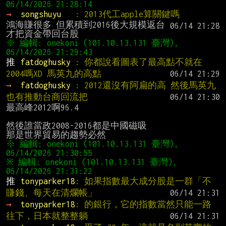
→ 
songshuyu   
: 2013代工apple算關鍵嗎
鴻海賺很多 但累積到2016後大規模返台
※ 編輯: onekoni (101.10.13.131 臺灣), 
推 
fatdoghusky 
: 你都說看圖表了最高點不就在
2004嗎XD 馬英九的高點
→ 
fatdoghusky 
: 2012還沒有阿扁的高 然後馬英九
也有推動台商回流把
最高峰2012啊96.4

然後誰當政2008-2016都是中國磁吸

※ 編輯: onekoni (101.10.13.131 臺灣), 
※ 編輯: onekoni (101.10.13.131 臺灣), 
推 
tonyparker18
: 如果指數最大成分股是一群「不
賺錢、每天在清爛帳」
→ 
tonyparker18
: 的銀行，它的指數當然只能一路
往下，日本就整整躺