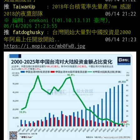
推 
TaiwanUp    
: 2018年台積電率先量產7nm 感謝
2018的夜鷹部隊
※ 編輯: onekoni (101.10.13.131 臺灣), 
推 
fatdoghusky 
: 台灣開始大量對中國投資是2000
年阿扁上任開放開始..
https://i.mopix.cc/mb0FwB.jpg