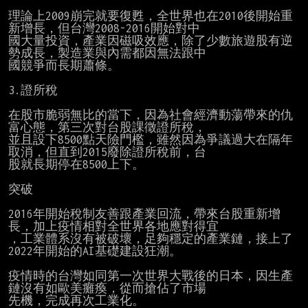
理論上2009崩完就要復甦，全世界也在2010後開始重
新增長，但台灣2008-2016開始對中

國大量投資，產業因磁吸效應，除了少數旅遊股有逆
勢成長，製造業與內需都因無法跟中

國競爭而長期蕭條。

3.證所稅

在股市脆弱無比的當下，因為社會經濟動蕩帶來的仇
富心態，第三次對台股課徵證所稅，

並且設下8500點天險門檻，雖然因為爭議過大在隔年
取消，但直到2015廢除證所稅前，台

股就長期停在8500上下。

突破

2016年開始稅制友善跟產業回流，帶來台股重新增
長，加上疫情相對全世界各地應對得宜

，工業體系沒有被破壞，足夠穩定的產業鏈，接上了
2022年開始的AI基礎建設狂潮。

疫情時的台灣如同第一次世界大戰後的日本，因生產
鏈沒有如歐美癱瘓，從而搶佔了市場

先機，完成再次工業化。
