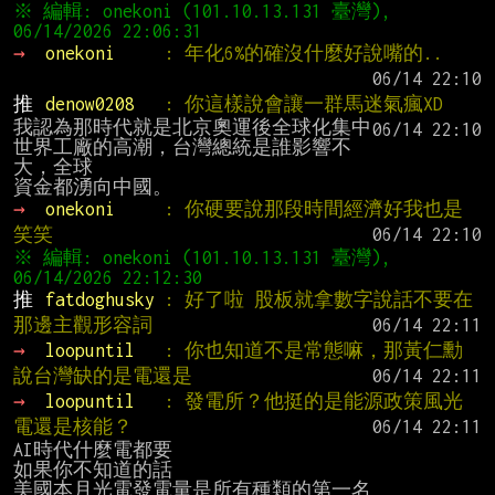
※ 編輯: onekoni (101.10.13.131 臺灣), 
→ 
onekoni     
: 年化6%的確沒什麼好說嘴的..
推 
denow0208   
: 你這樣說會讓一群馬迷氣瘋XD
我認為那時代就是北京奧運後全球化集中
世界工廠的高潮，台灣總統是誰影響不
大，全球

→ 
onekoni     
: 你硬要說那段時間經濟好我也是
笑笑
※ 編輯: onekoni (101.10.13.131 臺灣), 
推 
fatdoghusky 
: 好了啦 股板就拿數字說話不要在
那邊主觀形容詞
→ 
loopuntil   
: 你也知道不是常態嘛，那黃仁勳
說台灣缺的是電還是
→ 
loopuntil   
: 發電所？他挺的是能源政策風光
電還是核能？
AI時代什麼電都要

如果你不知道的話

美國本月光電發電量是所有種類的第一名
