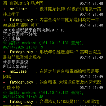
灣 直到2015年晶片門
→ 
neilisme    
: 後才開始反轉 然後台積電就一路
往上衝了
→ 
fatdoghusky 
: 內需全垮09年開始是因為前一年
08金融海嘯啊 哥哥
2010別國都起來台灣垮到2017-18

至於原因就不好說

※ 編輯: onekoni (101.10.13.131 臺灣), 
→ 
fatdoghusky 
: 那幾年你經歷過嗎~? 當時公職是
最熱門職業堪比現在
就是受害最深

→ 
neilisme    
: 在這之前連台積電都輸韓國是要
比啥
→ 
fatdoghusky 
: 的台積電 大環境這麼差內需怎麼
可能不垮
※ 編輯: onekoni (101.10.13.131 臺灣), 
→ 
fatdoghusky 
: 台灣垮到1718就是16年台積電超