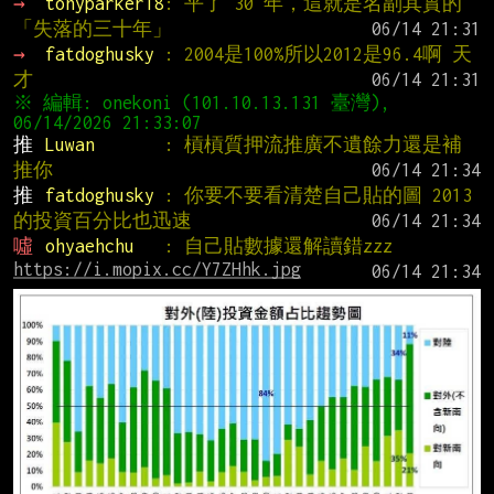
→ 
tonyparker18
: 平了 30 年，這就是名副其實的
「失落的三十年」
→ 
fatdoghusky 
: 2004是100%所以2012是96.4啊 天
才
※ 編輯: onekoni (101.10.13.131 臺灣), 
推 
Luwan       
: 槓槓質押流推廣不遺餘力還是補
推你
推 
fatdoghusky 
: 你要不要看清楚自己貼的圖 2013
的投資百分比也迅速
噓 
ohyaehchu   
: 自己貼數據還解讀錯zzz
https://i.mopix.cc/Y7ZHhk.jpg