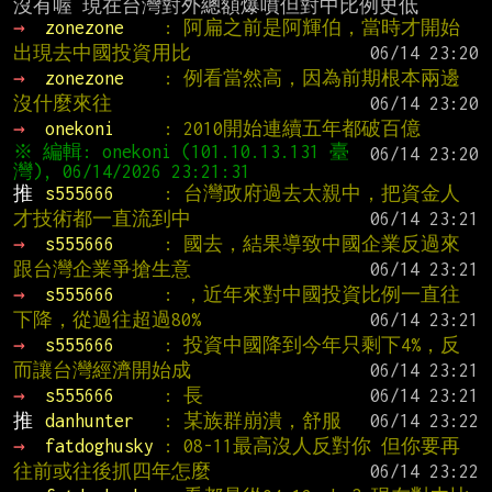
→ 
zonezone    
: 阿扁之前是阿輝伯，當時才開始
出現去中國投資用比
→ 
zonezone    
: 例看當然高，因為前期根本兩邊
沒什麼來往
→ 
onekoni     
: 2010開始連續五年都破百億
※ 編輯: onekoni (101.10.13.131 臺
推 
s555666     
: 台灣政府過去太親中，把資金人
才技術都一直流到中
→ 
s555666     
: 國去，結果導致中國企業反過來
跟台灣企業爭搶生意
→ 
s555666     
: ，近年來對中國投資比例一直往
下降，從過往超過80%
→ 
s555666     
: 投資中國降到今年只剩下4%，反
而讓台灣經濟開始成
→ 
s555666     
: 長
推 
danhunter   
: 某族群崩潰，舒服
→ 
fatdoghusky 
: 08-11最高沒人反對你 但你要再
往前或往後抓四年怎麼