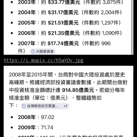
https://i.mopix.cc/h5aVOv.jpg