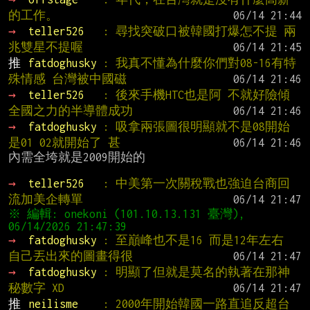
的工作。
→ 
teller526   
: 尋找突破口被韓國打爆怎不提 兩
兆雙星不提喔
推 
fatdoghusky 
: 我真不懂為什麼你們對08-16有特
殊情感 台灣被中國磁
→ 
teller526   
: 後來手機HTC也是阿 不就好險傾
全國之力的半導體成功
→ 
fatdoghusky 
: 吸拿兩張圖很明顯就不是08開始 
是01 02就開始了 甚
內需全垮就是2009開始的

→ 
teller526   
: 中美第一次關稅戰也強迫台商回
流加美企轉單
※ 編輯: onekoni (101.10.13.131 臺灣), 
→ 
fatdoghusky 
: 至巔峰也不是16 而是12年左右 
自己丟出來的圖畫得很
→ 
fatdoghusky 
: 明顯了但就是莫名的執著在那神
秘數字 XD
推 
neilisme    
: 2000年開始韓國一路直追反超台