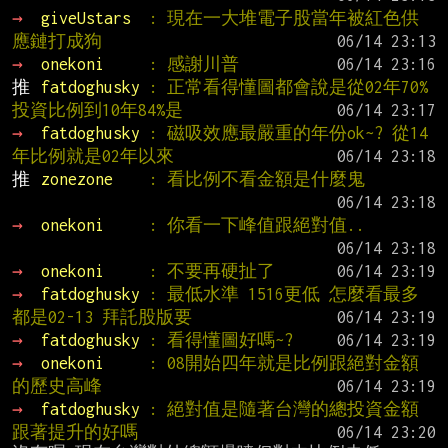
→ 
giveUstars  
: 現在一大堆電子股當年被紅色供
應鏈打成狗
→ 
onekoni     
: 感謝川普
推 
fatdoghusky 
: 正常看得懂圖都會說是從02年70%
投資比例到10年84%是
→ 
fatdoghusky 
: 磁吸效應最嚴重的年份ok~? 從14
年比例就是02年以來
推 
zonezone    
: 看比例不看金額是什麼鬼
→ 
onekoni     
: 你看一下峰值跟絕對值..
→ 
onekoni     
: 不要再硬扯了
→ 
fatdoghusky 
: 最低水準 1516更低 怎麼看最多
都是02-13 拜託股版要
→ 
fatdoghusky 
: 看得懂圖好嗎~?
→ 
onekoni     
: 08開始四年就是比例跟絕對金額
的歷史高峰
→ 
fatdoghusky 
: 絕對值是隨著台灣的總投資金額
跟著提升的好嗎