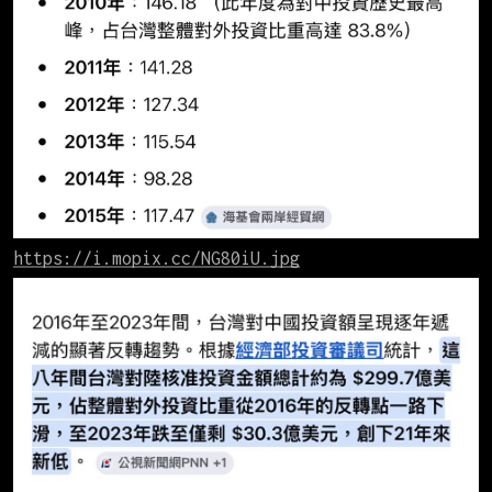
https://i.mopix.cc/NG80iU.jpg