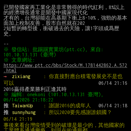
已開發國家再工業化是非常難得的時代紅利，8%以上
的經濟增長通常是開發中國家現代化

才有的，台灣卻能在高基期下衝上8-10%，強勁的基本
面加上稅制友善，股市自然就在202

2短暫的轉型後，衝破過去的天險，讓1字頭成爲歷
史。

※ 發信站: 批踢踢實業坊(ptt.cc), 來自: 
※ 文章網址: 
https://www.ptt.cc/bbs/Stock/M.1781442862.A.572
.html
→ 
zixiang     
: 你直接對應台積電發展史不是也
可以
※ 編輯: onekoni (101.10.13.131 臺灣), 
推 
TaiwanUp    
: 謝謝2016的成年人
推 
sunnyhung   
: 所以2020要先感謝誰鎖國？                          
06/14 21:19
事後來看台灣疫情受到的破壞是最少的，其他國家的
工業體系通通癱瘓，到現在的通膨都