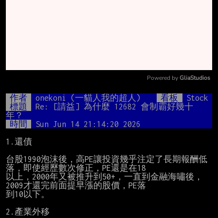
Powered by 
GliaStudios
Mute
作者
onekoni (一貓人我的超人)
看板
Stock
標題
Re: [請益] 為什麼 12682 會制霸好幾十
年？
時間
Sun Jun 14 21:14:20 2026
1.還債

台股1990泡沫後，高PE讓投資幾乎注定了長期報酬低
落，即使經歷數次修正，PE還是在18

以上，2000年又被推升到50+，一直到金融海嘯後，
2009才還完前面提早漲的股價，PE落

到10以下。

2.產業外移
