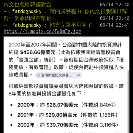
內文也忽略韓國對台
→ 
fatdoghusky 
: 灣的競爭壓力 你內文很明顯只歸
咎一個原因現在幫你
→ 
fatdoghusky 
: 補充完畢不用謝了
https://i.mopix.cc/Tw8mIg.jpg