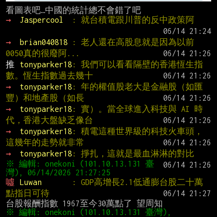
→ 
Jaspercool  
: 就台積電跟川普的反中政策阿
→ 
brian040818 
: 老人還在高股息就是因為以前
0050真的很廢阿...
推 
tonyparker18
: 我們可以看看隔壁的香港恆生指
數。恆生指數過去幾十
→ 
tonyparker18
: 年的權值股老大是金融股（如匯
豐）和地產股（如長
→ 
tonyparker18
: 實）。當全球進入科技與 AI 時
代，香港大盤缺乏像台
→ 
tonyparker18
: 積電這種世界級的科技火車頭，
這幾年的走勢就非常
→ 
tonyparker18
: 掙扎，這就是最血淋淋的對比
※ 編輯: onekoni (101.10.13.131 臺
噓 
Luwan       
: GDP高增長2.1低通膨台股二十萬
點指日可待
※ 編輯: onekoni (101.10.13.131 臺灣), 