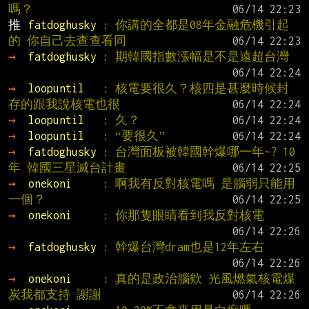
嗎？
推 
fatdoghusky 
: 你講的全都是08年金融危機引起
的 你自己去查查看同
→ 
fatdoghusky 
: 期韓國指數漲幅是不是遠超台灣
→ 
loopuntil   
: 核電要很久？核四是甚麼時候封
存的跟我說核電也很
→ 
loopuntil   
: 久？
→ 
loopuntil   
: “要很久”
→ 
fatdoghusky 
: 台灣面板被韓國幹爆哪一年~? 10
年 韓國三星滅台計畫
→ 
onekoni     
: 啊我有反對核電嗎 是腦弱只能用
一個？
→ 
onekoni     
: 你那隻眼睛看到我反對核電
→ 
fatdoghusky 
: 幹爆台灣dram也是12年左右
→ 
onekoni     
: 真的是政治腦欸 光風燃氣核電煤
炭我都支持 謝謝