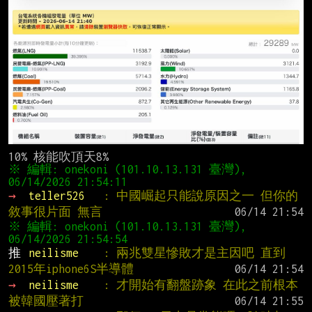
※ 編輯: onekoni (101.10.13.131 臺灣), 
→ 
teller526   
: 中國崛起只能說原因之一 但你的
敘事很片面 無言
※ 編輯: onekoni (101.10.13.131 臺灣), 
推 
neilisme    
: 兩兆雙星慘敗才是主因吧 直到
2015年iphone6S半導體
→ 
neilisme    
: 才開始有翻盤跡象 在此之前根本
被韓國壓著打