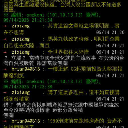
是因為生產鏈還沒恢復。台灣人沒出國所以不知道多
※ 編輯: onekoni (101.10.13.131 臺灣), 
→ 
zixiang     
: 其實這篇文章就立場很明顯，實
在不想講
→ 
zixiang     
: 馬英九執政的時候，明明是企業
自己想去大陸，而且
→ 
zixiang     
: 全世界都往大陸擠
？ 立場？ 當時中國全球化就是主流敘事 在旁邊的台
→ 
brian040818 
: 一樓正解 GG起飛前投資大盤那報
酬廢到笑
※ 編輯: onekoni (101.10.13.131 臺灣), 
→ 
zixiang     
: 講了這麼多理由，還不如直接講
感謝台積電
錯了 傳產之所以叫喘產就是無法跟中國競爭的緣故 
至今沒轉型的照樣喘 這部分跟台積

→ 
brian040818 
: 1990泡沫前先跑轉房產的 資產不
知道翻幾倍了