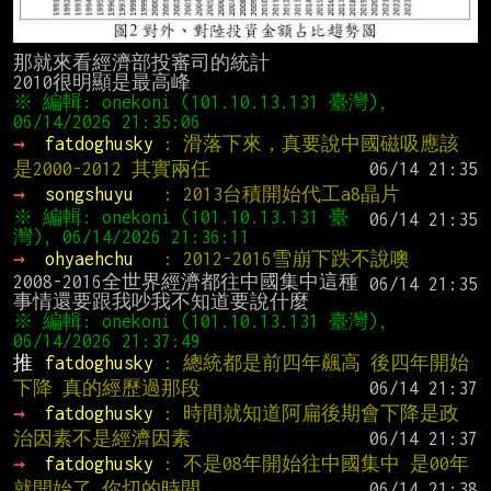
那就來看經濟部投審司的統計

※ 編輯: onekoni (101.10.13.131 臺灣), 
→ 
fatdoghusky 
: 滑落下來，真要說中國磁吸應該
是2000-2012 其實兩任
→ 
songshuyu   
: 2013台積開始代工a8晶片
※ 編輯: onekoni (101.10.13.131 臺
→ 
ohyaehchu   
: 2012-2016雪崩下跌不說噢
2008-2016全世界經濟都往中國集中這種
※ 編輯: onekoni (101.10.13.131 臺灣), 
推 
fatdoghusky 
: 總統都是前四年飆高 後四年開始
下降 真的經歷過那段
→ 
fatdoghusky 
: 時間就知道阿扁後期會下降是政
治因素不是經濟因素
→ 
fatdoghusky 
: 不是08年開始往中國集中 是00年
就開始了 你切的時間