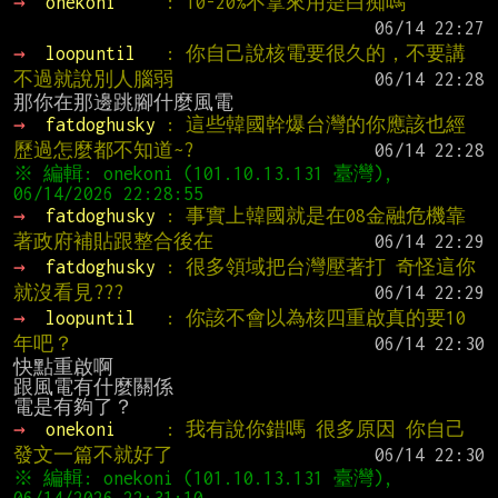
→ 
onekoni     
: 10-20%不拿來用是白痴嗎
→ 
loopuntil   
: 你自己說核電要很久的，不要講
不過就說別人腦弱
→ 
fatdoghusky 
: 這些韓國幹爆台灣的你應該也經
歷過怎麼都不知道~?
※ 編輯: onekoni (101.10.13.131 臺灣), 
→ 
fatdoghusky 
: 事實上韓國就是在08金融危機靠
著政府補貼跟整合後在
→ 
fatdoghusky 
: 很多領域把台灣壓著打 奇怪這你
就沒看見???
→ 
loopuntil   
: 你該不會以為核四重啟真的要10
年吧？
快點重啟啊

跟風電有什麼關係

→ 
onekoni     
: 我有說你錯嗎 很多原因 你自己
發文一篇不就好了
※ 編輯: onekoni (101.10.13.131 臺灣), 