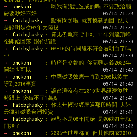
→ 
onekoni     
: 啊我有說誰造成的嗎 不要政治腦
硬要吵好不好
→ 
fatdoghusky 
: 點有問題啦 就算換新的圖 也只
是證明是從02年大陸投
→ 
fatdoghusky 
: 資比例飆高 到10、11年到達頂峰
後開始回落 跟你所說
→ 
fatdoghusky 
: 08-16的時間段不符合看明白了嗎
~?
→ 
onekoni     
: 時序是交疊的 你高興定義2002年
開始也可以
→ 
onekoni     
: 中國磁吸效應一直到2008以後主
導到2016事實
→ 
onekoni     
: 讓台灣沒有在2010世界經濟復甦
時跟上 突破不了1萬點
→ 
fatdoghusky 
: 你太年輕沒經歷過那段時間 大陸
最瘋狂磁吸台灣投資
→ 
fatdoghusky 
: 絕對不是08年開始 是00或01年就
開始了
→ 
onekoni     
: 2008全世界都崩 但其他國家2010