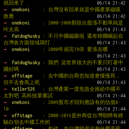
就回來了
→ 
onekoni     
: 台灣沒有回來就是中國產業磁吸
效應
→ 
onekoni     
: 2000-2008那段台股漲不動單純是
PE太高
→ 
fatdoghusky 
: 不只中國磁吸啦 還有韓國崛起在
台灣各方面領域屌打
→ 
onekoni     
: 2000年崩完18倍 要漲去哪
→ 
fatdoghusky 
: 我們 這世界很大的不要只盯著中
國好嗎
→ 
offstage    
: 去中國的台商也知道會慢慢死，
但不去會馬上死
→ 
teller526   
: 台灣產業一度危急全推給中國不
太對吧 高科技業嘗試
→ 
onekoni     
: 2009股市才回到應該有的估值8-
10
→ 
offstage    
: 2008~2016是外商從台灣朝聘有經
驗白領去中國工作的
→ 
offstage    
: 年代，在台灣就是沒有什麼高薪