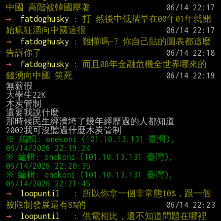
中國 高階被韓國壓著
→ 
fatdoghusky 
: 打 然後中低階早在00年01年就開
始瘋狂湧向中國這很
→ 
fatdoghusky 
: 難懂嗎~? 你自己貼的圖表都這麼
告訴你了
→ 
fatdoghusky 
: 而且08年金融危機全世界哪來的
錢湧向中國 笑死
無薪假

大學生22K

木炭管制

還要我說什麼

那時候民生經濟垮了幾年經歷過的人都知道

※ 編輯: onekoni (101.10.13.131 臺灣), 
※ 編輯: onekoni (101.10.13.131 臺灣), 
※ 編輯: onekoni (101.10.13.131 臺灣), 
→ 
loopuntil   
: 所以你拿一個非常態10%，跟一個
被限制發展還有8%的
→ 
loopuntil   
: 供電相比，還不知道問題在哪裡