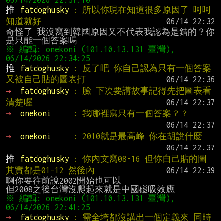
推 
fatdoghusky 
: 所以你現在知道很多原因了 呵呵 
知道就好
奇怪了 我沒寫到韓國原因又不代表我認為是錯的？你
※ 編輯: onekoni (101.10.13.131 臺灣), 
推 
fatdoghusky 
: 反了吧 你自己認為只有一個答案
又被自己貼的圖表打
→ 
fatdoghusky 
: 臉 下次要講故事記得先把圖表看
清楚喔
→ 
onekoni     
: 我哪裡寫只有一個答案？？
→ 
onekoni     
: 2010就是最高峰 你在胡說什麼
推 
fatdoghusky 
: 你內文寫08-16 但你自己貼的圖
其實都是01-12 然後內
啊你要往前說2002開始也可以

※ 編輯: onekoni (101.10.13.131 臺灣), 
→ 
fatdoghusky 
: 需全垮都沒講出一個定義來 同時