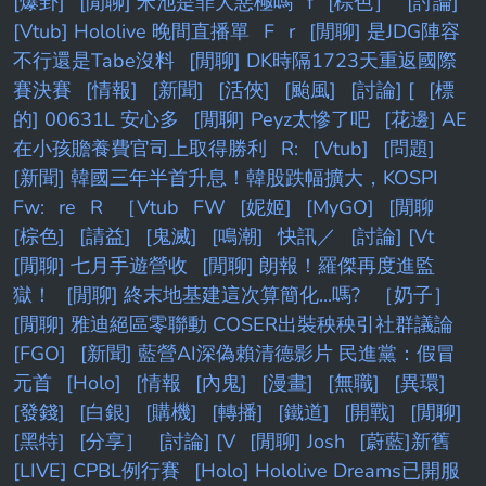
[爆卦]
[閒聊] 米池是罪大惡極嗎
f
[棕色］
[討論]
[Vtub] Hololive 晚間直播單
F
r
[閒聊] 是JDG陣容
不行還是Tabe沒料
[閒聊] DK時隔1723天重返國際
賽決賽
[情報]
[新聞]
[活俠]
[颱風]
[討論] [
[標
的] 00631L 安心多
[閒聊] Peyz太慘了吧
[花邊] AE
在小孩贍養費官司上取得勝利
R:
[Vtub]
[問題]
[新聞] 韓國三年半首升息！韓股跌幅擴大，KOSPI
Fw:
re
R
［Vtub
FW
[妮姬]
[MyGO]
[閒聊
[棕色]
[請益]
[鬼滅]
[鳴潮]
快訊／
[討論] [Vt
[閒聊] 七月手遊營收
[閒聊] 朗報！羅傑再度進監
獄！
[閒聊] 終末地基建這次算簡化...嗎?
［奶子］
[閒聊] 雅迪絕區零聯動 COSER出裝秧秧引社群議論
[FGO]
[新聞] 藍營AI深偽賴清德影片 民進黨：假冒
元首
[Holo]
[情報
[內鬼]
[漫畫]
[無職]
[異環]
[發錢]
[白銀]
[購機]
[轉播]
[鐵道]
[開戰]
[閒聊]
[黑特]
[分享］
[討論] [V
[閒聊] Josh
[蔚藍]新舊
[LIVE] CPBL例行賽
[Holo] Hololive Dreams已開服