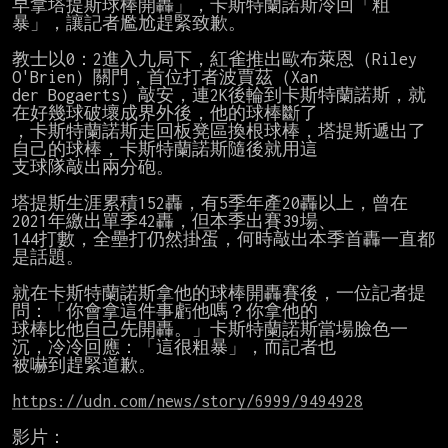
早拿塔提斯球棒開轟」，卡斯特蘭諾斯冷回「粗
暴」，讓記者尷尬趕緊致歉。

教士以0：2進入九局下，紅雀推出歐布萊恩（Riley 
O'Brien）關門，首位打者波賈茲（Xan

der Bogaerts）敲安，連2K後輪到卡斯特蘭諾斯，就
在好幾球破壞成界外後，他的球棒斷了

，卡斯特蘭諾斯走回板凳區換根球棒，塔提斯遞出了
自己的球棒，卡斯特蘭諾斯隨後就用這

支球隊敲出兩分砲。

塔提斯生涯累積152轟，有5季年產20轟以上，曾在
2021年繳出單季42轟，但本季出賽39場、

144打數，全壘打仍然掛蛋，何時敲出本季首轟一直都
是話題。

就在卡斯特蘭諾斯拿他的球棒開轟賽後，一位記者提
問：「你會拿這件事虧他嗎？你拿他的

球棒比他自己先開轟。」卡斯特蘭諾斯當場臉色一
沉，冷冷回應：「這很粗暴」，而記者也

被嚇到趕緊道歉。

https://udn.com/news/story/6999/9494928