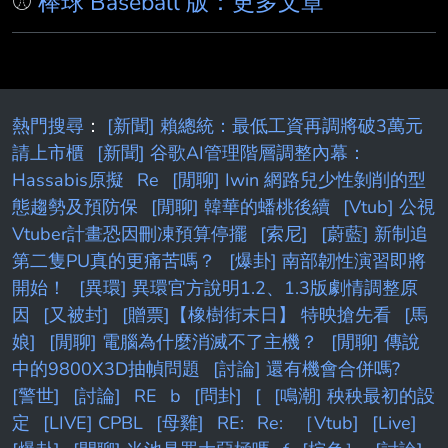
⚾
棒球 Baseball 版：更多文章
某方面來說真的不簡單 1.Mike Trout 2011-（目
前15年16個球季） 2.Garret Anderson 1994-
2008（14年15個球季 3.Tim Salmon 1992-
2006（14年但一
熱門搜尋
：
[新聞] 賴總統：最低工資再調將破3萬元
請上市櫃
[新聞] 谷歌AI管理階層調整內幕：
Hassabis原擬
Re
[閒聊] Iwin 網路兒少性剝削的型
態趨勢及預防保
[閒聊] 韓華的蟠桃後續
[Vtub] 公視
Vtuber計畫恐因刪凍預算停擺
[索尼]
[蔚藍] 新制追
第二隻PU真的更痛苦嗎？
[爆卦] 南部韌性演習即將
開始！
[異環] 異環官方說明1.2、1.3版劇情調整原
因
[又被封]
[贈票]【橡樹街末日】 特映搶先看
[馬
娘]
[閒聊] 電腦為什麼消滅不了主機？
[閒聊] 傳說
中的9800X3D抽幀問題
[討論] 還有機會合併嗎?
[警世]
[討論]
RE
b
[問卦]
[
[鳴潮] 秧秧最初的設
定
[LIVE] CPBL
[母雞]
RE:
Re:
［Vtub]
[Live]