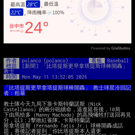
Powered by 
GliaStudios
Mute
作者
polanco (polanco)
看板
Baseball
標題
[新聞] 「比塔提斯更早拿塔提斯球棒開轟」 
教士
時間
Mon May 11 13:52:05 2026
「比塔提斯更早拿塔提斯球棒開轟」 教士球星冷回記
者：粗暴
教士隊今天九局下靠卡斯特蘭諾斯（Nick 
Castellanos）的兩分砲續命，逼進延長後，10局

下由馬恰多（Manny Machodo）的高飛犧牲打送回再見
分，以3：2擊敗紅雀隊。卡斯特蘭諾

斯拿塔提斯（Fernando Tatis Jr.）球棒開轟成話
題，賽後記者提到「你比塔提斯本人還更
