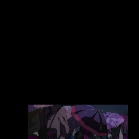
吧？ 還是玩水的部分就不帶到十月了 看新聞這兩
天場外場內好像還是照樣玩水 而且去的人比原本
少很多 有玩到的應該很爽 缺點就是 大老遠來看比
賽 結果一球都沒看到就結束了
https://i.imgur.com/D9ITDMa.jpeg
https://i.imgur.com/MLyfMiC.jpeg 有