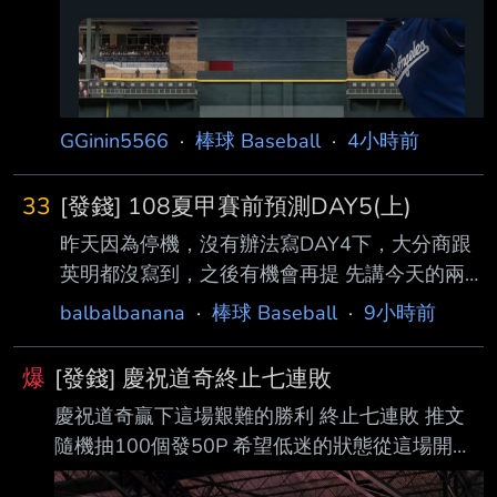
GGinin5566
·
棒球 Baseball
·
4小時前
33
[發錢] 108夏甲賽前預測DAY5(上)
昨天因為停機，沒有辦法寫DAY4下，大分商跟
英明都沒寫到，之後有機會再提 先講今天的兩
場比賽 第1試合：新田（愛媛） vs 花卷東（岩
balbalbanana
·
棒球 Baseball
·
9小時前
手） AI勝率預測：花卷東勝(65%) 分析： 這場
我看好花卷東，但沒有拉到七成以上。新田今年
爆
[發錢] 慶祝道奇終止七連敗
其實不能小看，春季四國大會曾先後 擊敗英
慶祝道奇贏下這場艱難的勝利 終止七連敗 推文
明、高知商奪冠，證明他們面對甲子園等級球隊
隨機抽100個發50P 希望低迷的狀態從這場開始
也有競爭力；夏季愛媛大會前段更 曾打出15：
觸底反彈 道奇加油！！！ --
0、8：0的大比分。 不過花卷東整體的投手深