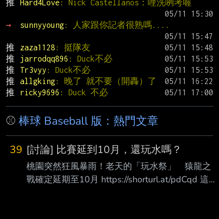
推 
Hard4Love
: Nick Castellanos：哩洗咧考喔
→ 
sunnyyoung
: 人家跟你記者很熟嗎....
推 
zaza1128
: 挺隊友
推 
jarrodqq896
: Duck不必
推 
Tr3vyy
: Duck不必
推 
allgking
: 晚了 就不要（開轟）了
推 
ricky9696
: Duck 不必
⚾
棒球 Baseball 版：熱門文章
39
[討論] 比賽延到10月，還玩水嗎？
桃園突然狂風暴雨！老天的「玩水祭」 猿龍之
戰確定延期至10月 https://shorturl.at/pdCqd 這週
末是桃園玩水祭 因為颱風風雨的關係 比賽延到十
月初 玩水祭也跟著延到十月嗎？ 十月玩水會冷