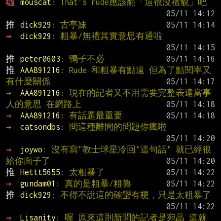
噓 
mouscat
: That’s rude應該翻「這很沒禮貌」吧
推 
dick929
: 古亭妹
→ 
dick929
: 粗暴/無禮其實意思有通啦
推 
peter0603
: 鴨子不必
推 
AAA891216
: Rude 和粗暴有點遠 但為了點閱率又
有什麼關係
→ 
AAA891216
: 現在的記者又不用需要完整表達當事
人的意思 在網路上
→ 
AAA891216
: 有話題最重要
→ 
catsondbs
: 問這種離間的問題你瘋啦
→ 
joywo
: 沒有寫"教士球星冷回"這句話" 就已經很
給你面子了
推 
Hettt5655
: 太粗暴了
→ 
gundam01
: 真的是粗暴/粗魯
推 
dick929
: 不得不說這的確蠻有梗，只是太粗暴了
→ 
Lisanity
: 喔 原來這則新聞的記者是宛晶 這就