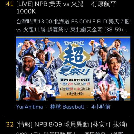
7落後、1人出局一壘有人的情況登板 一上來先
姿を 見せず。出場選手登録抹消となった。
41
[LIVE] NPB 樂天 vs 火腿 有原航平
投了一個四壞保送 之後2出局的情況下 一顆失投
代わって、山村崇嘉内野手と茶野篤政外野手が
1000K
紅中直球被轟了一發3分砲 第7局續投 控球還是
１
台灣時間13:00 北海道 ES CON FIELD 樂天７勝
不太理想 又投了一個保送 之後2出局被敲安打後
vs 火腿11勝 超夏祭り 東北樂天金鷲 (38-59)
退場 幸好接替的投手鎖住沒有掉分 總計今天鄧
AVG OBP SLG OPS HR RBI PA １. 中島大輔 (L)
中繼1.2局失2分，挨了一發全壘打 2次保送，但
LF .268 .324 .387 .711 2 18 264 ２. 佐藤直樹
也有3次三振
(R) RF .262 .284 .437 .721 6 17 190 ３. 辰己
涼介 (L) CF .278 .360 .413 .773 9 34 415 ４.
Carson McCusker (R) DH .265 .345
YuiiAnitima
·
棒球 Baseball
·
4小時前
32
[情報] NPB 8/09 球員異動 (林安可 抹消)