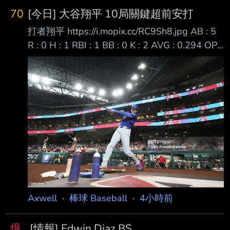
QS， 但隊友只有兩分支援吞下本季第七敗的山
70
[今日] 大谷翔平 10局關鍵超前安打
本， 休息六天後要對響尾蛇迎來本季第21場先
打者翔平 https://i.mopix.cc/RC9Sh8.jpg AB : 5
發， 也要試圖幫助球隊拿到第70勝終止七連
R : 0 H : 1 RBI : 1 BB : 0 K : 2 AVG : 0.294 OPS
敗。 首局在用4球快速的解決前兩棒拿到兩出局
: 0.945 前面還是超級涼 四打席無安打吞2K 延長
後， Moreno安打加上Marte保送擠成得點圈危
賽兩出局一三壘有人局面 打出超前比數內野安
機，
打
https://x.com/talkinbaseball_/status/20862935
18322909594?s=46 終場道奇2:1險勝蛇蛇 終
止連敗 --
Axwell
·
棒球 Baseball
·
4小時前
爆
[情報] Edwin Diaz BS