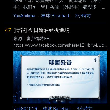
8/09（日）球員異動 巨人 岡田悠希 （外野
手） 抹消▼ 皆川岳飛 （外野手） 養樂多 松
本健吾 （投手） 抹消▼ 無 西武 山村崇嘉
YuiiAnitima
·
棒球 Baseball
·
2小時前
（内野手） 茶野篤政 （外野手） 抹消
▼ 若林楽人 （外野手） 林安可 （外
47
[情報] 今日新莊延後進場
野手） 羅德 Joey Lucchesi （投手） 抹消▼
來源：富邦悍將FB
無 阪神、DeNA、中日、廣島： 15:00 公布 本
https://www.facebook.com/share/1EHbrwLUcN
日抹消選手於 8/19 以後才能再度登錄一軍。
/ ▍球團公告 因現場天候狀況不穩定及場地須
https://npb.jp/announcement/roster/roster_080
進行巡檢確認，今日 統一7-ELEVEN獅 vs 富邦
9.html --
悍將 賽事 ，將延後至15:30開放現場售票及進場
（亞瑟傳奇會員15:15可提前入場）。 造成球
迷朋友不便敬請見諒 相關訊息還請持續留意粉
絲團公告 #請大家注意安全
https://i.mopix.cc/knvQJr.jpg --
jack801016
·
棒球 Baseball
·
3小時前