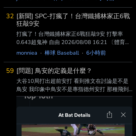
32
[新聞] SPC-打瘋了！台灣鐵捕林家正6戰
狂敲9安
打瘋了！台灣鐵捕林家正6戰狂敲9安 打擊率
0.643超鬼神 自由 2026/08/08 16:21 〔體育中
心／綜合報導〕效力日本火腿的台灣鐵捕林家正
monniea
·
棒球 Baseball
·
6小時前
近期化身強打捕手，今天在二軍替 補出賽敲出1
支安打，近6戰狂敲9安，狀態絕好調。 林家正
59
[問題] 鳥安的定義是什麼？
近年在國際賽場爆紅，在本壘後方率領台灣隊奪
大谷10局打出超前安打 看到推文在討論是不是
下世界12強冠軍，今年經典賽也扮演 主戰捕
鳥安 我印象中鳥安不是專指德州安打 那種飛到
手，蹲捕功力讓火腿決定出手網羅，合約推估是
外野三不管地帶的球嗎？ 還是現在打得不怎樣
1年1600萬日圓（約322萬台幣）。 今天火腿二
的安打都叫鳥安？ 或是我以前的印象有錯呢？ -
軍交手樂天，林家正沒有先發，7局上半接替蹲
-
捕，9下獲得打擊機會，從樂天右 投内星龍手中
掃出中外野