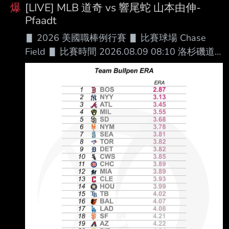
reached 6. PCA現在本季已經有8 fWAR了 沒有
爆
[LIVE] MLB 道奇 vs 響尾蛇 山本由伸-
其他球員達到7 fWAR以上 且沒有任何其他野手
Pfaadt
能達到6 fWAR https://www.fangraphs.co
▋ 2026 美國職棒例行賽 ▋ 比賽球場 Chase
Field ▋ 比賽時間 2026.08.09 08:10 洛杉磯道
奇 █ AVG OBP SLG OPS HR RBI SB BB １.大谷
翔平 (L) DH .296 .400 .552 .952 26 70 6 69
２.Andy Pages (R) CF .268 .333 .457 .790 19
75 10 40 ３.Freddie Freeman (L) 1B .307 .381
.480 .861 15 55 5 51 ４.Max M