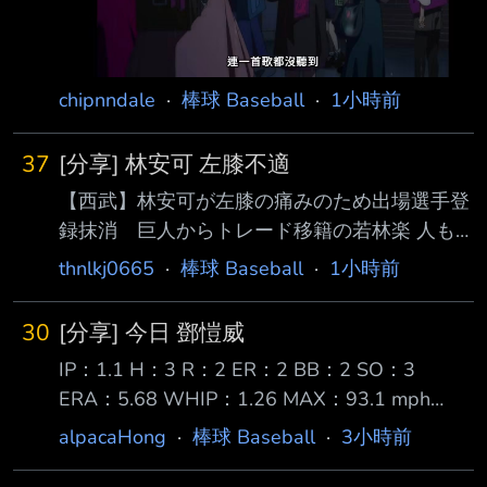
chipnndale
·
棒球 Baseball
·
1小時前
37
[分享] 林安可 左膝不適
【西武】林安可が左膝の痛みのため出場選手登
録抹消 巨人からトレード移籍の若林楽 人も
西武・林安可外野手が９日、左膝の痛みのため
thnlkj0665
·
棒球 Baseball
·
1小時前
出場選手登録を抹消された。 林安可は来日
１年目の今季、５９試合に出場して打率２割２
30
[分享] 今日 鄧愷威
分８厘、４２安打６本塁 打２２打点の成績。
IP：1.1 H：3 R：2 ER：2 BB：2 SO：3
前日８日のソフトバンク戦（ベルーナＤ）には
ERA：5.68 WHIP：1.26 MAX：93.1 mph
「４番・左翼」で先 発出場して３打数無安打
NP：38-18 上一場投了27球的鄧愷威 只休息1
だった。 また、７月に巨人からトレードで
alpacaHong
·
棒球 Baseball
·
3小時前
天後客場一樣對上落磯3A 今天在6局下半，0：
西武に移籍した若林楽人外野手も試合前練習に