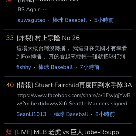
BS Again --
suwagutao
·
棒球 Baseball
·
5小時前
33
[炸裂] 村上宗隆 No 26
這場大概台灣沒轉播， 我這身在美國才有幸看
到Fox轉播， 真的看起來輕輕一碰就把球打到左
外野標竿！ --
fishhy
·
棒球 Baseball
·
7小時前
40
[情報] Stuart Fairchild再度回到水手隊3A
https://www.facebook.com/share/p/1EwjqjYwB
w/?mibextid=wwXIfr Seattle Mariners signed
free agent CF Stuart Fairchild to a minor
SeanLi1013
·
棒球 Baseball
·
8小時前
league contr act. CF Stuart Fairchild assigned
to Tacoma Rainiers. 快訊，昨天成為自由球員的
爆
[LIVE] MLB 老虎 vs 巨人 Jobe-Roupp