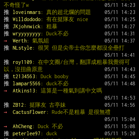
不奇怪了w
推 
loveinmars
: 真的超北爛的問題
推 
Willdododo
: 有在挺隊友 nice
推 
JKjohnwick
: 粗暴
推 
wryyyyyyyy
: Duck不必
→ 
Werth
: 氣氛組
推 
NLstyle
: 很哭 但是尖帝士你怎麼都沒全壘打
推 
roy1109
: 在中文圈/台灣，翻譯成粗暴我覺得可
以，沒扭曲原意
推 
t2134563
: Duck booby
推 
lampar5566
: duck不必
→ 
Atkins13
: 這算是一種氣到講中文嗎
推 
ZB12
: 挺隊友 古亭妹
→ 
CactusFlower
: Rude不是粗暴 是很無禮
→ 
AhCheng
: Duck 不必
推 
peterlee97
: duck