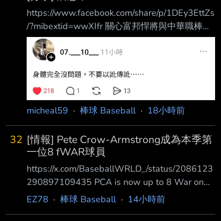
https://www.facebook.com/share/p/1DEy3EttZs
/?mibextid=wwXIfr 關心富邦悍將與中華職棒的
球迷們： 從球員開始到投入棒球轉播，一直是
我生命中非常熱愛的一部分。 經過一段時間的
思考與溝通，為了調整個人的生活步調與整體規
劃，我將於即日起暫時告 別富邦悍將主場賽事
的賽事轉播工作。 這十年以來，非常感謝球
團、轉播團隊夥伴們的協助，以及廣大悍將球迷
micheal59
·
棒球 Baseball
·
18小時前
一路以來的支持 與陪伴。每一場悍將賽事充實
的準備資料、賽事中專業分析與球員的交流，都
32
[情報] Pete Crow-Armstrong成為本季第
是我極為珍 貴的經歷。 雖然暫
一位8 fWAR球員
https://x.com/BaseballWRLD_/status/2086123
290897109435 PCA is now up to 8 War on
the season No other player has even reached
EZ78
·
棒球 Baseball
·
14小時前
7, and no other position player has even