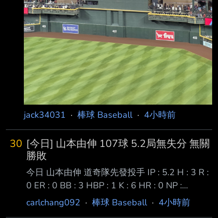
jack34031
·
棒球 Baseball
·
4小時前
30
[今日] 山本由伸 107球 5.2局無失分 無關
勝敗
今日 山本由伸 道奇隊先發投手 IP : 5.2 H : 3 R :
0 ER : 0 BB : 3 HBP : 1 K : 6 HR : 0 NP :
107(62S) MAX : 97.8mph ERA : 2.65 W-L :
carlchang092
·
棒球 Baseball
·
4小時前
11-7 前次先發對近況火燙的紅襪八局失三分