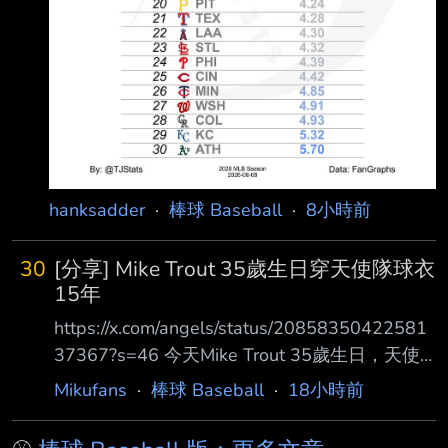
hanksadder
·
棒球 Baseball
·
8小時前
30
[分享] Mike Trout 35歲生日穿天使隊球衣
15年
https://x.com/angels/status/20858350422581
37367?s=46 今天Mike Trout 35歲生日，天使
官方發布祝賀 查了一下目前Mike Trout 15年16
Mikufans
·
棒球 Baseball
·
18小時前
個球季目前是隊史第一人（資歷純大聯盟出賽滿
15年） 在天使隊15年真的很稀有，這隊待15年