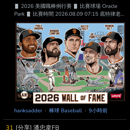
#費仔，今天又跟水手簽下小聯盟合約，同時指
▋ 2026 美國職棒例行賽 ▋ 比賽球場 Oracle
派到 3A。 --
Park ▋ 比賽時間 2026.08.09 07:15 底特律老虎
█ AVG OBP SLG OPS HR RBI SB BB １.Kevin
McGonigle (L) 3B .289 .395 .434 .829 12 44
11 73 ２.Gleyber Torres (R) 2B .266 .382 .399
.781 7 29 0 39 ３.Dillon Dingler (R) C .275
.339 .531 .870 26 79
hanksadder
·
棒球 Baseball
·
9小時前
31
[分享] 潘忠韋FB