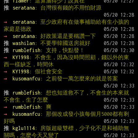
推 
flamer
: 這算灑得少了說實在
推 
seratana
: 台灣很有錢的不用怕財源
→ 
seratana
: 至少政府有在做事補助給有生小孩的
家庭是德政
→ 
seratana
: 好政策還是要稱讚一下
推 
washilan
: 不要學韓國送房就好
推 
rumblefish
: 支持，快點發！
→ 
KY1998
: 不會生，因為沒時間照顧，錢以外的東
西一樣缺乏，時間休
→ 
KY1998
: 假社會安全
→ 
kusomanfcu
: 之前發一萬怎麼來的就是答案
推 
rumblefish
: 想也知道救不了，不會生的本來就
不會生，生了怎麼
→ 
rumblefish
: 爽
→ 
kusomanfcu
: 那個改成發小孩每個月5000都有剩
好嗎
推 
kglu1114
: 房版超級雙標，少子化不是和補助無
關嗎，怎麼今天又變了