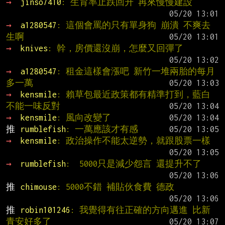
→ 
jinso7410
: 生育率止跌回升 再來慢慢建設
→ 
a1280547
: 這個會罵的只有單身狗 崩潰 不爽去
生啊
→ 
knives
: 幹，房價還沒崩，怎麼又回彈了
→ 
a1280547
: 租金這樣會漲吧 新竹一堆兩胎的每月
多一萬
→ 
kensmile
: 賴草包最近政策都有精準打到，藍白
不能一味反對
→ 
kensmile
: 風向改變了
推 
rumblefish
: 一萬應該才有感
→ 
kensmile
: 政治操作不能太逆勢，就跟股票一樣
→ 
rumblefish
:  5000只是減少怨言 還提升不了
推 
chimouse
: 5000不錯 補貼伙食費 德政
推 
robin101246
: 我覺得有往正確的方向邁進 比新
青安好多了