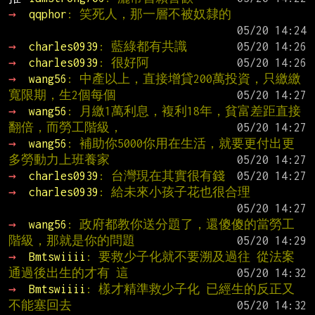
→ 
qqphor
: 笑死人，那一層不被奴隸的
→ 
charles0939
: 藍綠都有共識
→ 
charles0939
: 很好阿
→ 
wang56
: 中產以上，直接增貸200萬投資，只繳繳
寬限期，生2個每個
→ 
wang56
: 月繳1萬利息，複利18年，貧富差距直接
翻倍，而勞工階級，
→ 
wang56
: 補助你5000你用在生活，就要更付出更
多勞動力上班養家
→ 
charles0939
: 台灣現在其實很有錢
→ 
charles0939
: 給未來小孩子花也很合理
→ 
wang56
: 政府都教你送分題了，還傻傻的當勞工
階級，那就是你的問題
→ 
Bmtswiiii
: 要救少子化就不要溯及過往 從法案
通過後出生的才有 這
→ 
Bmtswiiii
: 樣才精準救少子化 已經生的反正又
不能塞回去