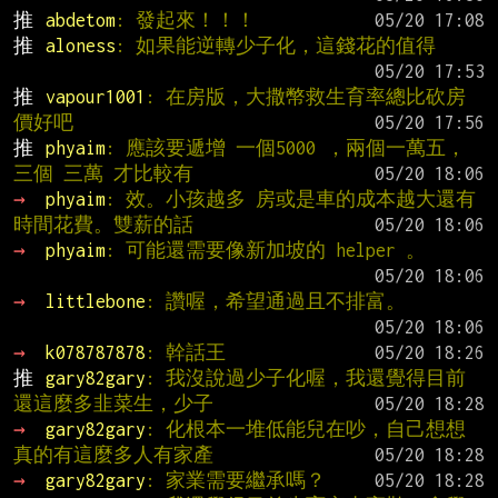
推 
abdetom
: 發起來！！！
推 
aloness
: 如果能逆轉少子化，這錢花的值得
推 
vapour1001
: 在房版，大撒幣救生育率總比砍房
價好吧
推 
phyaim
: 應該要遞增 一個5000 ，兩個一萬五，
三個 三萬 才比較有
→ 
phyaim
: 效。小孩越多 房或是車的成本越大還有
時間花費。雙薪的話
→ 
phyaim
: 可能還需要像新加坡的 helper 。
→ 
littlebone
: 讚喔，希望通過且不排富。
→ 
k078787878
: 幹話王
推 
gary82gary
: 我沒說過少子化喔，我還覺得目前
還這麼多韭菜生，少子
→ 
gary82gary
: 化根本一堆低能兒在吵，自己想想
真的有這麼多人有家產
→ 
gary82gary
: 家業需要繼承嗎？