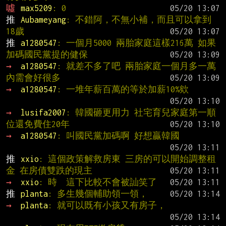
噓 
max5209
: 0
推 
Aubameyang
: 不錯阿，不無小補，而且可以拿到
18歲
推 
a1280547
: 一個月5000 兩胎家庭這樣216萬 如果
加碼國民黨提的健保
→ 
a1280547
: 就差不多了吧 兩胎家庭一個月多一萬 
內需會好很多
→ 
a1280547
: 一堆年薪百萬的等於加薪10%欸
→ 
lusifa2007
: 韓國砸更用力 社宅育兒家庭第一順
位還免費住20年
→ 
a1280547
: 叫國民黨加碼啊 好想贏韓國
推 
xxio
: 這個政策解救房東 三房的可以開始調整租
金 在房債雙跌的現主
→ 
xxio
: 時  這下比較不會被訕笑了
推 
planta
: 多生幾個輔助領一領，
→ 
planta
: 就可以既有小孩又有房子，