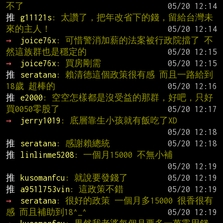
不了
推 
g11121s
: 太讚了，把年改省下的錢，留給台灣未
來的主人！
→ 
joice76x
: 可惜警消加薪的法案被行政院擋了 不
然這族群也是穩定的
→ 
joice76x
: 買房剛需
推 
seratana
: 賴清德這個政策很有感 而且一路給到
18歲 超棒的
推 
e2000
: 空空怎樣都是沒受益的那群，好吧，只好
買0050零股了
→ 
jerry1019
: 底層靠生小孩就有飯吃了XD
推 
seratana
: 感謝賴總統
推 
linlinme5208
: 一個月15000 不無小補
推 
kusomanfcu
: 就說要發錢了
推 
a951l753vin
: 這政策不錯
→ 
seratana
: 很好的政策 一個月多15000 很香很有
感 而且補助到18^_^