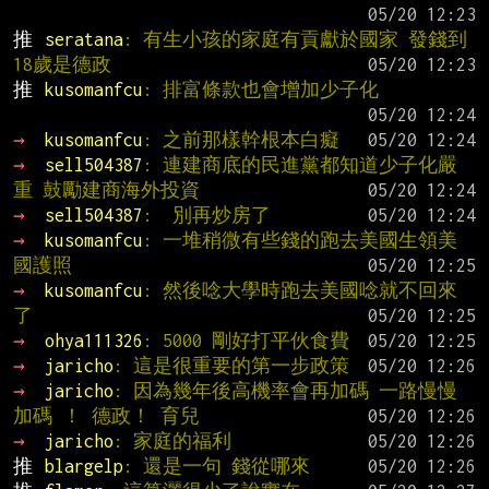
推 
seratana
: 有生小孩的家庭有貢獻於國家 發錢到
18歲是德政
推 
kusomanfcu
: 排富條款也會增加少子化
→ 
kusomanfcu
: 之前那樣幹根本白癡
→ 
sell504387
: 連建商底的民進黨都知道少子化嚴
重 鼓勵建商海外投資
→ 
sell504387
:  別再炒房了
→ 
kusomanfcu
: 一堆稍微有些錢的跑去美國生領美
國護照
→ 
kusomanfcu
: 然後唸大學時跑去美國唸就不回來
了
→ 
ohya111326
: 5000 剛好打平伙食費
→ 
jaricho
: 這是很重要的第一步政策
→ 
jaricho
: 因為幾年後高機率會再加碼 一路慢慢
加碼 ！ 德政！ 育兒
→ 
jaricho
: 家庭的福利
推 
blargelp
: 還是一句 錢從哪來