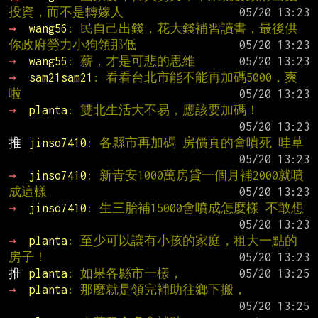
投資，而不是轉嫁人
→ 
wang56
: 民自己出錢，花大錢補習讀書，最後供
你政府勞力小狗領那低
→ 
wang56
: 薪，才是可悲的思維
→ 
sam21sam21
: 看看台北市能不能再加碼5000，爽
啦
→ 
planta
: 雙北生活大不易，應該要加碼！
推 
jinso7410
: 各縣市再加碼 房價真的會噴死 哇草
→ 
jinso7410
: 新青安1000萬房貸一個月補2000就噴
成這樣
→ 
jinso7410
: 生三胎補15000會噴成怎麼樣 不敢想
→ 
planta
: 至少可以讓有小孩的家庭，租大一點的
房子！
推 
planta
: 如果各縣市一樣，
→ 
planta
: 那麼就是領完補助往鄉下搬，