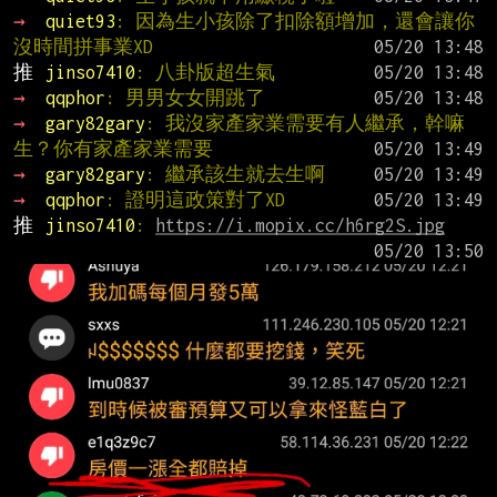
→ 
quiet93
: 因為生小孩除了扣除額增加，還會讓你
沒時間拼事業XD
推 
jinso7410
: 八卦版超生氣
→ 
qqphor
: 男男女女開跳了
→ 
gary82gary
: 我沒家產家業需要有人繼承，幹嘛
生？你有家產家業需要
→ 
gary82gary
: 繼承該生就去生啊
→ 
qqphor
: 證明這政策對了XD
推 
jinso7410
: 
https://i.mopix.cc/h6rg2S.jpg