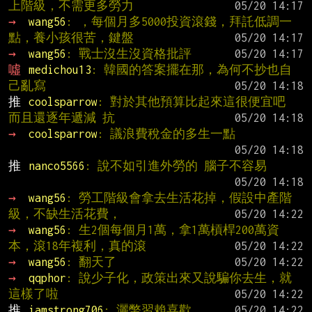
上階級，不需更多勞力
→ 
wang56
: ，每個月多5000投資滾錢，拜託低調一
點，養小孩很苦，鍵盤
→ 
wang56
: 戰士沒生沒資格批評
噓 
medichou13
: 韓國的答案擺在那，為何不抄也自
己亂寫
推 
coolsparrow
: 對於其他預算比起來這很便宜吧  
而且還逐年遞減 抗
→ 
coolsparrow
: 議浪費稅金的多生一點
推 
nanco5566
: 說不如引進外勞的 腦子不容易
→ 
wang56
: 勞工階級會拿去生活花掉，假設中產階
級，不缺生活花費，
→ 
wang56
: 生2個每個月1萬，拿1萬槓桿200萬資
本，滾18年複利，真的滾
→ 
wang56
: 翻天了
→ 
qqphor
: 說少子化，政策出來又說騙你去生，就
這樣了啦
推 
iamstrong706
: 灑幣習賴喜歡