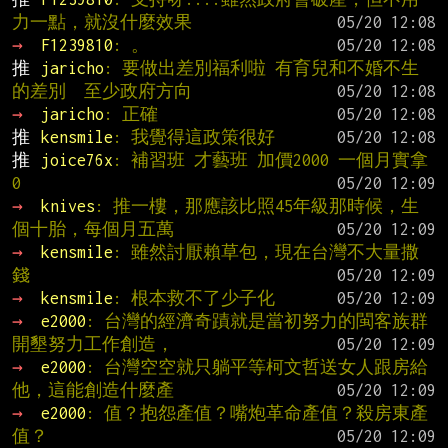
力一點，就沒什麼效果
→ 
F1239810
: 。
推 
jaricho
: 要做出差別福利啦 有育兒和不婚不生
的差別  至少政府方向
→ 
jaricho
: 正確
推 
kensmile
: 我覺得這政策很好
推 
joice76x
: 補習班 才藝班 加價2000 一個月實拿
0
→ 
knives
: 推一樓，那應該比照45年級那時候，生
個十胎，每個月五萬
→ 
kensmile
: 雖然討厭賴草包，現在台灣不大量撒
錢
→ 
kensmile
: 根本救不了少子化
→ 
e2000
: 台灣的經濟奇蹟就是當初努力的閩客族群
開墾努力工作創造，
→ 
e2000
: 台灣空空就只躺平等柯文哲送女人跟房給
他，這能創造什麼產
→ 
e2000
: 值？抱怨產值？嘴炮革命產值？殺房東產
值？