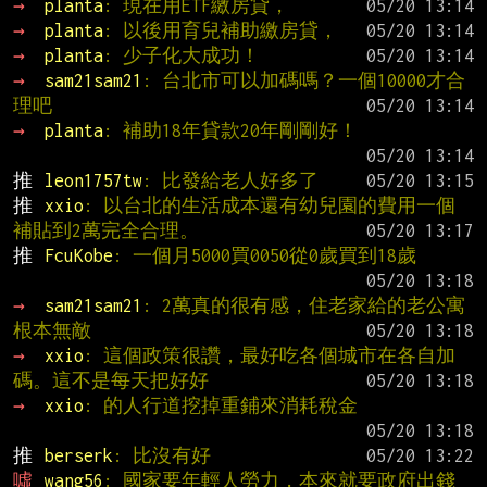
→ 
planta
: 現在用ETF繳房貸，
→ 
planta
: 以後用育兒補助繳房貸，
→ 
planta
: 少子化大成功！
→ 
sam21sam21
: 台北市可以加碼嗎？一個10000才合
理吧
→ 
planta
: 補助18年貸款20年剛剛好！
推 
leon1757tw
: 比發給老人好多了
推 
xxio
: 以台北的生活成本還有幼兒園的費用一個
補貼到2萬完全合理。
推 
FcuKobe
: 一個月5000買0050從0歲買到18歲
→ 
sam21sam21
: 2萬真的很有感，住老家給的老公寓
根本無敵
→ 
xxio
: 這個政策很讚，最好吃各個城市在各自加
碼。這不是每天把好好
→ 
xxio
: 的人行道挖掉重鋪來消耗稅金
推 
berserk
: 比沒有好
噓 
wang56
: 國家要年輕人勞力，本來就要政府出錢