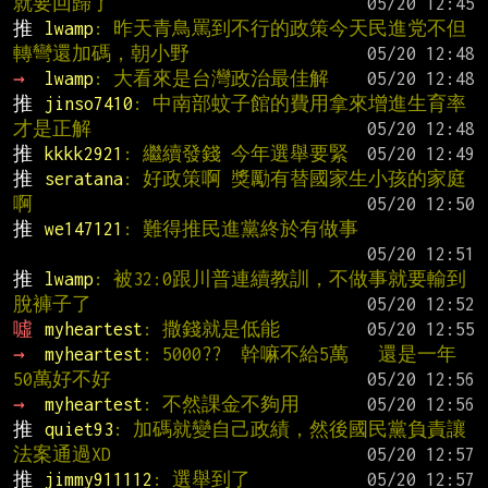
就要回歸了
推 
lwamp
: 昨天青鳥罵到不行的政策今天民進党不但
轉彎還加碼，朝小野
→ 
lwamp
: 大看來是台灣政治最佳解
推 
jinso7410
: 中南部蚊子館的費用拿來增進生育率
才是正解
推 
kkkk2921
: 繼續發錢 今年選舉要緊
推 
seratana
: 好政策啊 獎勵有替國家生小孩的家庭
啊
推 
we147121
: 難得推民進黨終於有做事
推 
lwamp
: 被32:0跟川普連續教訓，不做事就要輸到
脫褲子了
噓 
myheartest
: 撒錢就是低能
→ 
myheartest
: 5000??  幹嘛不給5萬   還是一年
50萬好不好
→ 
myheartest
: 不然課金不夠用
推 
quiet93
: 加碼就變自己政績，然後國民黨負責讓
法案通過XD
推 
jimmy911112
: 選舉到了