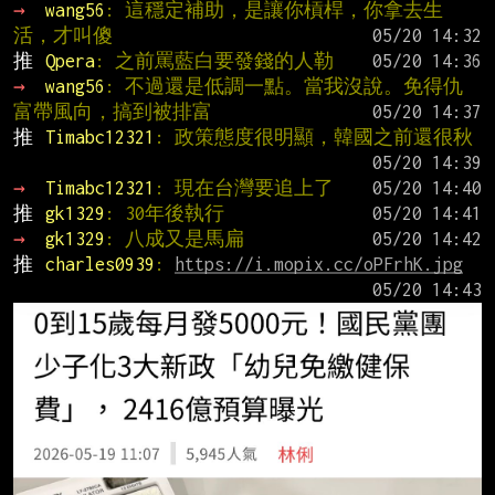
→ 
wang56
: 這穩定補助，是讓你槓桿，你拿去生
活，才叫傻
推 
Qpera
: 之前罵藍白要發錢的人勒
→ 
wang56
: 不過還是低調一點。當我沒說。免得仇
富帶風向，搞到被排富
推 
Timabc12321
: 政策態度很明顯，韓國之前還很秋
→ 
Timabc12321
: 現在台灣要追上了
推 
gk1329
: 30年後執行
→ 
gk1329
: 八成又是馬扁
推 
charles0939
: 
https://i.mopix.cc/oPFrhK.jpg