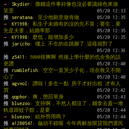
→ 
Skydier
: 撒錢這件事好像也沒必要讓綠色來做 
笑歪
推 
seratana
: 至少他願意做肯做
→ 
KY1998
: 私生子未婚有的沒的先不算；要生，要
先是夫妻，結婚率那
→ 
KY1998
: 麼低，能增加多少
推 
jaricho
: 樓上 不生的在跳腳了 這樣就對了
推 
z5411
: 5000很爽啊 然後上學什麼的也全免的話
更讚
推 
rumblefish
: 空空一直哭少子化，現在救又不開
心了
推 
agvnol
: 讚啦！多生一點 房子才好出租 才有人
買
推 
qqphor
: 爽，懲罰單身
推 
bluezoo
: 支持啊，不然人都沒了，錢拿去蓋一堆
軌道跟蚊子館，是要
→ 
bluezoo
: 給外勞用嗎？
推 
a1280547
: 龜頭不錯喔 今年再解放限貸我們選民