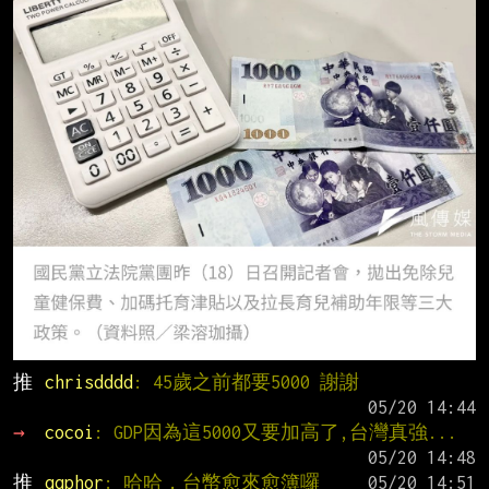
推 
chrisdddd
: 45歲之前都要5000 謝謝
→ 
cocoi
: GDP因為這5000又要加高了,台灣真強...
推 
qqphor
: 哈哈，台幣愈來愈簿囉