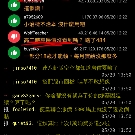
→ 
jinso7410
: 連八卦版空空都知道房價要噴了
→ 
jinso7410
: 搭配股市回檔 哇草不敢想像
→ 
gary82gary
: 你啥都沒有就為了你的爛基因延
續？算了吧？
推 
foolwind
: 便當聯合漲價 5000馬上就沒了還要倒
貼
推 
quiet93
: 這預算比上次1萬消費券還少啦