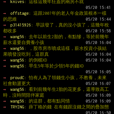
→ 
knives
: 這樣這幾年狂蓋的兩房不就
→ 
offstage
: 這跟2007年的老人年金政策根本一樣
的思維
→ 
p31415926
: 早該發了，真的沒小孩了，這幾年稅
都收多
→ 
wang56
: 去年以前生2胎的，有點慘，等於前幾年
薪水還要自費養小孩
→ 
wang56
: ，股市房市噴成這樣，薪水投資小孩結
果噴發沒吃到，這群真
→ 
wang56
: 的倒楣XD
→ 
wang56
: 早生5年等於少領5年的錢XD
→ 
proudC
: 怕有人為了領錢生小孩，不教養，未來
社會動盪更大
→ 
wang56
: 看到前幾年生2胎的花更多，還導致高工
時，沒時間陪伴家庭
→ 
wang56
: 的這群，都有點同情
→ 
TRYING
: 薛丁格的錢 在有錢跟沒錢之間的疊加態