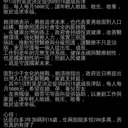
中1項對策是決定提供0到18歲成長津

貼，每人每月5000元，讓年輕人敢婚、敢生、敢養，
敢於追求幸福。

賴清德表示，勇敢追求未來，也代表要勇敢面對人口
結構、醫療照護與社會安全的新挑戰

。在健康台灣的路上，政府會持續投資健康，改善醫
療環境，強化醫療人力，落實三班護

病比，推動智慧醫療與分級照護，讓醫療不只是治
病，更是守護每一個人從出生、成長、

工作到老年的完整支持系統。健保永續與醫療韌性，
也是國家韌性的一環；照顧人民健康

，就是守護國家未來。

面對少子女化的挑戰，賴清德指出，政府近日將提出
台灣人口對策新戰略「家庭支持篇」

，其中1項對策是決定提供0到18歲成長津貼，每人每
月5000元，希望在婚、孕、養兒育女

、友善職場、婚育宅等面向提供協助，以兼顧工作與
家庭，讓年輕人敢婚、敢生、敢養，

敢於追求幸福。

心得：

比藍白多3年加碼到18歲，生兩胎能多領200多萬，房
市真的有撐了
