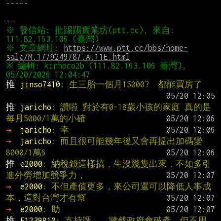
-----

※ 發信站: 批踢踢實業坊(ptt.cc), 來自: 
※ 文章網址: 
https://www.ptt.cc/bbs/home-
sale/M.1779249787.A.11E.html
※ 編輯: kinhoco2b (111.82.163.106 臺灣), 
推 
jinso7410
: 生三胎一個月15000?  都能買房了
推 
jaricho
: 讚啦 對於有0-18歲小孩的家庭 真的是
每月5000/1萬的小確
→ 
jaricho
: 幸
→ 
jaricho
: 而且很可能幾年後又會再提出加碼變
8000/1萬6
推 
e2000
: 納稅錢這樣搞，生沒幾隻出來，不如多引
進外勞增加競爭力，
→ 
e2000
: 不但產值更多，來公司還可以降低人事成
本，這對台灣才有幫
→ 
e2000
: 助
推 
F1239810
: 支持呀....雖然政府會破產，但不用