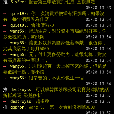
推 
SkyFee
: 配合第三季放寬到七成 直接無敵
→ 
quiet93
: 你上次消費券便當有漲價嗎，如果沒
有，每年消費卷為什麼
→ 
quiet93
: 會漲價啦XD
→ 
wang56
: 補助生育，對於資本市場絕對好事，你
多繳稅補助，就能夠
→ 
wang56
: 讓更多奴隸為國家低薪奉獻，很值得，
尤其底層為了每月5000
→ 
wang56
: 元，付出更多勞動力，這很划算，對於
有高資產的中產以上，
→ 
wang56
: 只能說超爽，天上掉下來的錢，但還是
要低調一點，養小孩
→ 
wang56
: 很辛苦的，不爽你也生一個
推 
destroyss
: 可以學韓國鼓勵公司發育兒津貼的話
折抵稅嗎 發越多折
→ 
destroyss
: 越多稅
推 
qqphor
: Wang 56，第一次看到沒有噓XDDD