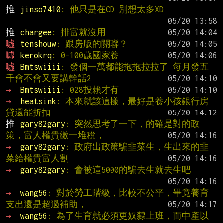
推 
jinso7410
: 他只是在CD 別想太多XD
推 
chargee
: 排富就沒用
噓 
tenshouw
: 跟房版的關聯？
噓 
kerokrq
: 0-100歲國家養
噓 
Bmtswiiii
: 發個一萬都能拖拖拉拉了 每月發五
千會不會又要講幹話2
→ 
Bmtswiiii
: 028投賴才有
→ 
heatsink
: 本來就該這樣，最好是養小孩銀行房
貸還能折扣
推 
gary82gary
: 突然思考了一下，的確是對的政
策，富人權貴繳一堆稅，
→ 
gary82gary
: 政府出政策騙韭菜生，生出來的韭
菜給權貴富人割
→ 
gary82gary
: 會被這5000的騙去生就去生吧
→ 
wang56
: 對於勞工階級，比較不公平，畢竟養育
支出還是超過補助，
→ 
wang56
: 為了生育就必須更奴隸上班，而中產以