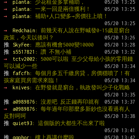
→ 
planta
: 少花租金多拿補助，
→ 
planta
: 一來一回是兩倍獲利！
→ 
planta
: 補助+人口變多→房價往上噴！
→ 
Redchain
: 前幾天有人說在野喊發0-15歲是窮台
政策，今天以後叫？
推 
SkyFee
: 應該有機會5000變10000
推 
s5517821
: 讚 不無小補
→ 
tctv2002
: 5000可以啦 至少父母給小孩的零用錢
可以減少一些
推 
fafcfh
: 每個月多五千繳房貸，房價穩噴了！有
孩家庭買房需求來臨！
→ 
knives
: 在野發就是窮台，執政發叫少子化戰略
推 
a0989876
: 沒差吧 反正錢再印就有
→ 
a0989876
: 每年過年印那麼多新鈔也沒看過有人
反對呵呵
推 
quiet93
: 這個版的大都生不出來了啦
推 
qqphor
: 樓上再講什麼啦