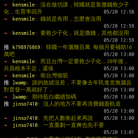
→ 
kensmile
: 沒在做功課，韓國就是靠撒錢救少子
化，生育率回升
→ 
kensmile
: 錢就是有用，怎麼會沒用
→ 
kensmile
: 要救少子化，就是撒錢，其他都沒用
推 
k798976869
: 韓國一年灑幾百萬 每個月要補助10
萬吧
→ 
kensmile
: 而且台灣一定要救少子化，20年後，
兵員根本不足，還保
→ 
kensmile
: 衛台灣個屁
推 
lwamp
: 誰的政績沒差，不要像去年民進党無腦反
對普發一萬就好了，
→ 
lwamp
: 期待藍白繼續加碼
推 
jinso7410
: 沒人的地方不要再浪費錢蓋軌道
→ 
jinso7410
: 先把人數衝起來再說
→ 
jinso7410
: 一直重劃一直爽也先不要