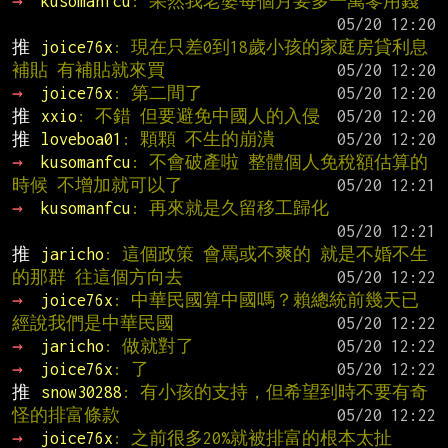
→ 
kusomanfcu
: 果然我老婆每個月要多一萬零用錢
推 
joice76x
: 現在只差0到18歲小孩的家庭房貸利息
補貼 有補貼就來買
→ 
joice76x
: 第二間了
推 
xxio
: 不錯 但要避免中國人的入侵
推 
loveboa01
: 顆顆 不生的崩潰
→ 
kusomanfcu
: 不會破產啦 整體個人免稅額估算的
時候 不增加就可以了
→ 
kusomanfcu
: 再來就是久留移工歸化
推 
jaricho
: 這個政策 會罵或不爽的 就是不婚不生
的那群 往這個方向去
→ 
joice76x
: 中華民國算中國嗎？賴總統前幾天已
經說我們是中華民國
→ 
jaricho
: 做就對了
→ 
joice76x
: 了
推 
snow30288
: 有小孩的支持，但希望到時不要有奇
怪的排富條款
→ 
joice76x
: 之前很多20%就被排富的根本太扯