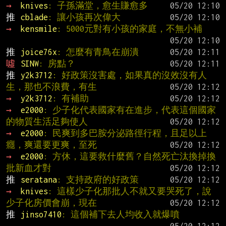
→ 
knives
: 子孫滿堂，愈生賺愈多
推 
cblade
: 讓小孩再次偉大
→ 
kensmile
: 5000元對有小孩的家庭，不無小補
推 
joice76x
: 怎麼有青鳥在崩潰
噓 
SINW
: 房點？
推 
y2k3712
: 好政策沒害處，如果真的沒效沒有人
生，那也不浪費，有生
→ 
y2k3712
: 有補助
→ 
e2000
: 少子化代表國家有在進步，代表這個國家
的物質生活足夠使人
→ 
e2000
: 民爽到多巴胺分泌路徑行程，且足以上
癮，爽還要更爽，至死
→ 
e2000
: 方休，這要救什麼舊？自然死亡汰換掉換
批新血才對
推 
seratana
: 支持政府的好政策
→ 
knives
: 這樣少子化那批人不就又要哭死了，說
少子化房價會崩，現在
推 
jinso7410
: 這個補下去人均收入就爆噴