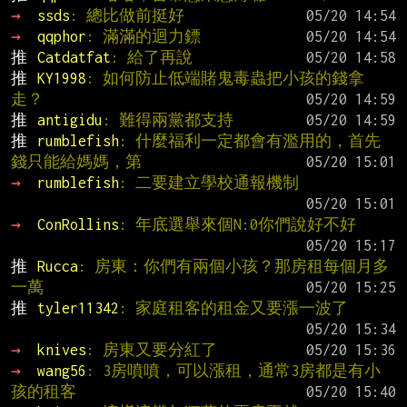
→ 
ssds
: 總比做前挺好
→ 
qqphor
: 滿滿的迴力鏢
推 
Catdatfat
: 給了再說
推 
KY1998
: 如何防止低端賭鬼毒蟲把小孩的錢拿
走？
推 
antigidu
: 難得兩黨都支持
推 
rumblefish
: 什麼福利一定都會有濫用的，首先
錢只能給媽媽，第
→ 
rumblefish
: 二要建立學校通報機制
→ 
ConRollins
: 年底選舉來個N:0你們說好不好
推 
Rucca
: 房東：你們有兩個小孩？那房租每個月多
一萬
推 
tyler11342
: 家庭租客的租金又要漲一波了
→ 
knives
: 房東又要分紅了
→ 
wang56
: 3房噴噴，可以漲租，通常3房都是有小
孩的租客