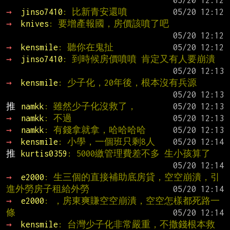
→ 
jinso7410
: 比新青安還噴
→ 
knives
: 要增產報國，房價該噴了吧
→ 
kensmile
: 聽你在鬼扯
→ 
jinso7410
: 到時候房價噴噴 肯定又有人要崩潰
→ 
kensmile
: 少子化，20年後，根本沒有兵源
推 
namkk
: 雖然少子化沒救了，
→ 
namkk
: 不過
→ 
namkk
: 有錢拿就拿，哈哈哈哈
→ 
kensmile
: 小學，一個班只剩8人
推 
kurtis0359
: 5000繳管理費差不多 生小孩算了
→ 
e2000
: 生三個的直接補助底房貸，空空崩潰，引
進外勞房子租給外勞
→ 
e2000
: ，房東爽賺空空崩潰，空空怎樣都死路一
條
→ 
kensmile
: 台灣少子化非常嚴重，不撒錢根本救