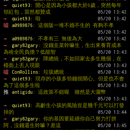
→ 
quiet93
: 開心是因為小孩都大於6歲，突然每年
領紅包，當然都贊成
→ 
quiet93
: 啦
噓 
a0989876
: 這個版一堆不婚不生的 有夠不孝
→ 
a0989876
: 不孝有三 無後為大
→ 
gary82gary
: 沒錢韭菜幹嘛生，生出來養育成本
為啥全民負擔？低能智
→ 
gary82gary
: 障總統，不如回家去多生幾個，在
檯面上丟人現眼
噓 
ConRollins
: 垃圾總統
→ 
quiet93
: 現存的小孩多領錢很開心。但是也不會
為了這個多生啦
推 
antigidu
: 這政策不錯喔  雖然是大灑幣
→ 
quiet93
: 高齡生小孩的風險豈是幾千元可以打發
掉的
→ 
gary82gary
: 你的基因要延續你自己努力打拼
阿，沒錢還生幹嘛？差這