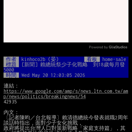
Powered by 
GliaStudios
Mute
作者
kinhoco2b (晏)
看板
home-sale
標題
[新聞] 賴總統祭少子化戰略  到18歲每月發
5000
時間
Wed May 20 12:03:05 2026
https://www.google.com/amp/s/news.ltn.com.tw/am
p/news/politics/breakingnews/54
42935

內文：

〔記者陳昀／台北報導〕賴清德總統今發表就職2周年
談話時指出，面對少子女化挑戰，

政府將提出台灣人口對策新戰略「家庭支持篇」，其