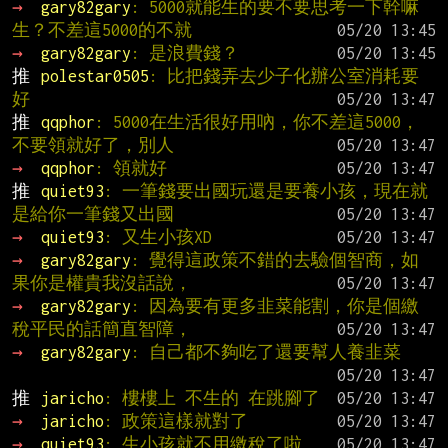
→ 
gary82gary
: 5000就能生的要不要思考一下幹嘛
生？不差這5000的不就
→ 
gary82gary
: 是浪費錢？
推 
polestar0505
: 比把錢弄去少子化辦公室消耗要
好
推 
qqphor
: 5000在生活很好用吶，你不差這5000，
不要領就好了，別人
→ 
qqphor
: 領就好
推 
quiet93
: 一筆錢要出國玩還是要養小孩，現在就
是給你一筆錢又出國
→ 
quiet93
: 又生小孩XD
→ 
gary82gary
: 覺得這政策不錯的去驗個智商，如
果你是權貴我沒話說，
→ 
gary82gary
: 因為要有更多韭菜能割，你是個繳
稅平民的話簡直智障，
→ 
gary82gary
: 自己都不夠吃了還要幫人養韭菜
推 
jaricho
: 樓樓上 不生的 在跳腳了
→ 
jaricho
: 政策這樣就對了
→ 
quiet93
: 生小孩就不用繳稅了啦