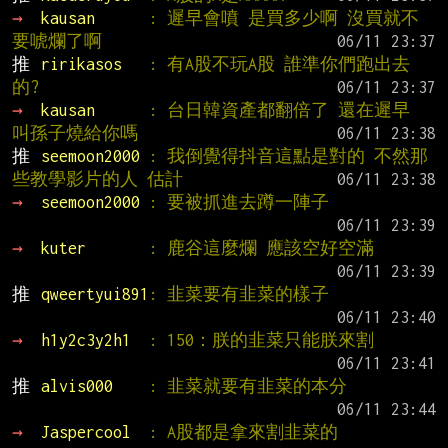
→ 
kausan      
: 遲早會噴 是買多少啊 沒買就不
要唬爛了啊
推 
ririkasos   
: 有A股不玩A股 誰準你們跑出去
的?
→ 
kausan      
: 台日韓資產都翻倍了 還在遲早 
叫孫子燒給你嗎
推 
seemoon2000 
: 我倒覺得抖音這點是對的 不然那
些教學影片的人 估計
→ 
seemoon2000 
: 要被抓進去蹲一陣子
→ 
kuter       
: 鹿谷這麼爛 應該空好空滿
推 
qweertyui891
: 韭菜要有韭菜的樣子
→ 
h1y2c3y2h1  
: 150：朕的韭菜只能朕來割
推 
alvis000    
: 韭菜就要有韭菜的本分
→ 
Jaspercool  
: A股都是拿來割韭菜的