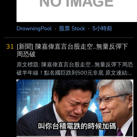
DrowningPool
·
股票 Stock
·
5小時前
31
[新聞] 陳嘉偉直言台股走空..無量反彈下
周恐破
原文標題: 陳嘉偉直言台股走空…無量反彈下周恐
破半年線！點名國巨跌到500元非底 原文連結:
https://udn.com/news/story/12806/9677420?
from=udn-catebreaknews_ch2 發布時間：
2026-08-07 15:35 記者署名： 聯合新聞網／
綜合報導 原文內容: 台股在經歷短期反彈後，市
場的多空對決又變得熱起來。分析師陳嘉偉在影
音節目中直接開 嗆，強調台股跟國際科技股的
空頭趨勢根本沒變！ 之前大盤的拉抬只不過是