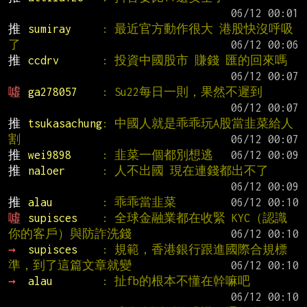
推 
sumiray     
: 最近官方動作很大 港股快沒呼吸
了
推 
ccdrv       
: 投資中國股市 賺錢 匯的回來嗎
噓 
ga278057    
: Su22每日一則，果然不遲到
推 
tsukasachung
: 中國人就是乖乖玩A股當韭菜給人
割
推 
wei9898     
: 韭菜一個都別想逃
推 
naloer      
: 人不出國 現在連錢都出不了
推 
alau        
: 乖乖當韭菜
噓 
supisces    
: 全球金融業都在收緊 KYC（認識
你的客戶）與防詐洗錢
→ 
supisces    
: 規範，香港銀行跟進國際合規標
準，到了這篇文章就變
→ 
alau        
: 扯fb的根本不懂在幹嘛吧