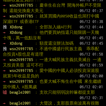
→ 
wsx26997785 
: 慶幸生在台灣 開海外帳戶不受限
制 還能兌換龐大美元
→ 
wsx26997785 
: 就算買國內0050收益也屌打中國
深滬ETF 或香港ETF
推 
XDdong      
: 全部加入緬A行列
→ 
XDdong      
: 他們要買納指還只能限購一天幾
十塊，萬一低點沒有
→ 
XDdong      
: 額度還沒辦法加碼
推 
wsx26997785 
: 不過中國盛行民族主義  乖乖配
合投資A股也是有道理
→ 
wsx26997785 
: 一邊大喊民族主義抗美滅台 一邊
又投資美股 這可不行
→ 
wsx26997785 
: 愛中國的中國人必須投資深滬股  
就算5年收益是負的
→ 
wsx26997785 
: 也要大喊不悔生在中國 來生繼續
當中國人 A股萬歲
噓 
beagle2001  
: 支吹只能弱弱說幹嘛都提支那
→ 
beagle2001  
: 大聲說，支那股票南波萬有很難