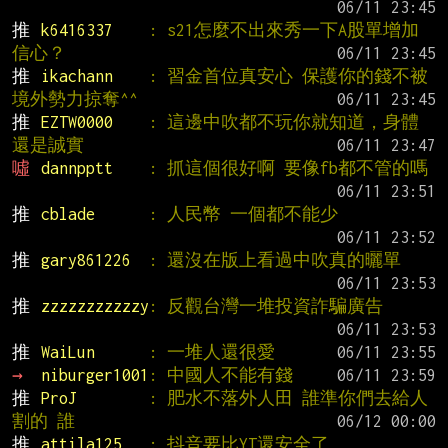
推 
k6416337    
: s21怎麼不出來秀一下A股單增加
信心？
推 
ikachann    
: 習金首位真安心 保護你的錢不被
境外勢力掠奪^^
推 
EZTW0000    
: 這邊中吹都不玩你就知道，身體
還是誠實
噓 
dannpptt    
: 抓這個很好啊 要像fb都不管的嗎
推 
cblade      
: 人民幣 一個都不能少
推 
gary861226  
: 還沒在版上看過中吹真的曬單
推 
zzzzzzzzzzzy
: 反觀台灣一堆投資詐騙廣告
推 
WaiLun      
: 一堆人還很愛
→ 
niburger1001
: 中國人不能有錢
推 
ProJ        
: 肥水不落外人田 誰準你們去給人
割的 誰
推 
attila125   
: 抖音要比YT還安全了