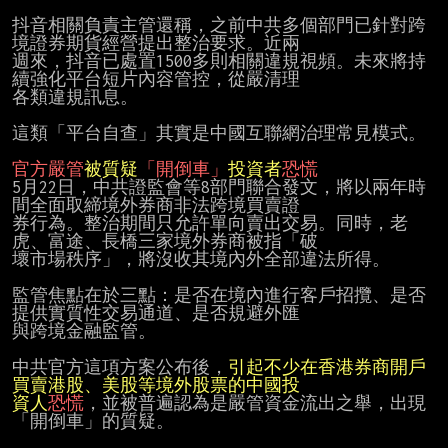
抖音相關負責主管還稱，之前中共多個部門已針對跨
境證券期貨經營提出整治要求。近兩

週來，抖音已處置1500多則相關違規視頻。未來將持
續強化平台短片內容管控，從嚴清理

各類違規訊息。

這類「平台自查」其實是中國互聯網治理常見模式。

官方嚴管
被質疑
「開倒車」
投資者
恐慌
5月22日，中共證監會等8部門聯合發文，將以兩年時
間全面取締境外券商非法跨境買賣證

券行為。整治期間只允許單向賣出交易。同時，老
虎、富途、長橋三家境外券商被指「破

壞市場秩序」，將沒收其境內外全部違法所得。

監管焦點在於三點：是否在境內進行客戶招攬、是否
提供實質性交易通道、是否規避外匯

與跨境金融監管。

中共官方這項方案公布後，
引起不少在香港券商開戶
資人
恐慌
，並被普遍認為是嚴管資金流出之舉，出現
「開倒車」的質疑。
