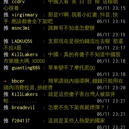
推 
ccdrv       
: 中國人看 美 日 台 韓 這樣噴 
心很養
推 
virginmary  
: 那是YT啊.我看小紅書.抖音.快
手.應該都會全下架吧
推 
msnc3mi     
: 跳舞哥不知道怎麼辦
推 
LADKUO56    
: 支那現在是很怕錢流出去喔 那還
不拉A股
推 
KillLakers  
: 中國：真的有傻子不知道中國股
市第幾大嗎 XDDDD
推 
guanting886 
: 單車變不了摩托惹QQ
→ 
bbcer       
: 簡單講就內循環啊,錢錢只能用在
牆內消費投資,拚經濟
推 
KillLakers  
: 就是這些傻子害台灣人被當井
蛙...........
推 
breadevil   
: 怎麼不先下架喪屍煙彈？！
推 
f204137     
: 這就是某些人熱愛的國家