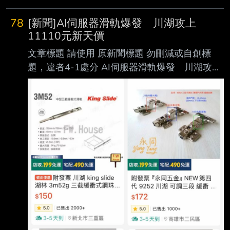
夜操盤了！ 心得/評論：
78
[新聞]AI伺服器滑軌爆發 川湖攻上
11110元新天價
文章標題 請使用 原新聞標題 勿刪減或自創標
題，違者4-1處分 AI伺服器滑軌爆發 川湖攻上
11110元新天價 南俊國際同步漲停 原文標
題： 請勿刪減或自創標題，違者4-1處分，此行
請刪除 AI伺服器滑軌爆發 川湖攻上11110元
新天價 南俊國際同步漲停 原文連結： 網址超
過一行，請用縮網址，連結不能點擊者板規 1-
2-2 處分。 https://tinyurl.com/3hn3enjh 發布時
間： 請勿張貼超過3天新聞 2026/08/07 記者署
名： 原文內容： 大盤重挫仍逆勢強攻 AI 伺服
器供應鏈