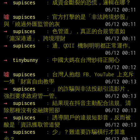
→ 
supisces    
: 成資金斷裂的恐慌，邏輯在哪？
噓 
supisces    
: 官方打擊的是「非法跨境炒股」
與「繞過外匯監管的灰
→ 
supisces    
: 色管道」，真正的合規管道如
「滬深港通」、跨境理財
→ 
supisces    
: 通、QDII 機制明明都正常運作。
→ 
tinybunny   
: 中國大媽在台灣炒得正開心
噓 
supisces    
: 台灣人抱怨 FB、YouTube 上充斥
一堆「財富自由教學
→ 
supisces    
: 」的詐騙與非法投顧引流影片，
強烈要求政府管一管。
→ 
supisces    
: 結果現在抖音主動配合法規、清
除那種沒有金融牌照卻
→ 
supisces    
: 誘導開戶的違規短影音，反而被
酸是「資訊獲取管道變
→ 
supisces    
: 少」？難道要詐騙橫行才算進
步？