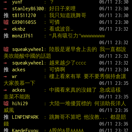
→ 
yunf        
: ？
→ 
stanley86300
: 好日子來哩
推 
t81511270   
: 我只知道跳舞哥
噓 
GX90160SS   
: 可憐
→ 
eknbz       
: 看成波音…
推 
monz3761    
: “具有吸引力”wwwwwwwww
噓 
squeakywheel
: 陸股是遲早會上去的 我一直都說 
美吹能酸中國的話題
→ 
squeakywheel
: 越來越少了cccc
推 
ackes       
: 可憐啊
→ 
wr          
: 樓上看來有單 要不要秀個持倉讓
大家羨慕一下
→ 
ackes       
: 中國看來真的沒錢了 急成這樣  
韭菜不能跑
噓 
hihi29      
: 大陸一堆優質標的 何須助長洋人
威風
推 
LINPINPARK  
: 跳舞哥不算吧 他沒教... 都是賠
錢
推 
KaedeFuyou  
: A股的A是AAAAA