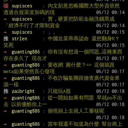
噓 
supisces    
: 內文刻意忽略國際大型外資依然
透過合規渠道加碼的現
→ 
supisces    
: 實，硬要把防範金融洗錢黑成
「經濟不行了才限制資金
→ 
supisces    
: 」。
推 
strlen      
: 中國韭菜乖乖認命 還想翻身R？
笑死
→ 
guanting886 
: 你有沒有想過一個問題…這種東西
存在多久了 現在才
→ 
guanting886 
: 要收網 圖什麼？== 這個就跟
meta如果突然良心發現
→ 
guanting886 
: 不收詐騙集團跟徹查廣代資金來
源一樣
推 
zaibright   
: 只能玩A股
→ 
guanting886 
: 從一開始如果有問題 早就po不出
去 以前優酷你上一
→ 
guanting886 
: 個視頻上去就人工審核呢
→ 
guanting886 
: 當年我還不知道為什麼 幫台商上