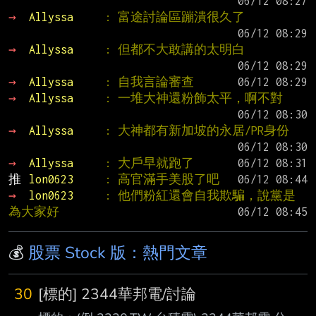
→ 
Allyssa     
: 富途討論區蹦潰很久了
→ 
Allyssa     
: 但都不大敢講的太明白
→ 
Allyssa     
: 自我言論審查
→ 
Allyssa     
: 一堆大神還粉飾太平，啊不對
→ 
Allyssa     
: 大神都有新加坡的永居/PR身份
→ 
Allyssa     
: 大戶早就跑了
推 
lon0623     
: 高官滿手美股了吧
→ 
lon0623     
: 他們粉紅還會自我欺騙，說黨是
為大家好
💰
股票 Stock 版：熱門文章
30
[標的] 2344華邦電/討論