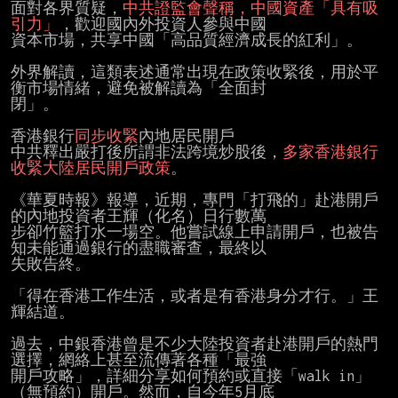
面對各界質疑，
中共證監會聲稱，中國資產「具有吸
引力」
，歡迎國內外投資人參與中國

資本市場，共享中國「高品質經濟成長的紅利」。

外界解讀，這類表述通常出現在政策收緊後，用於平
衡市場情緒，避免被解讀為「全面封

閉」。

香港銀行
同步收緊
內地居民開戶

中共釋出嚴打後所謂非法跨境炒股後，
多家香港銀行
收緊大陸居民開戶政策
。

《華夏時報》報導，近期，專門「打飛的」赴港開戶
的內地投資者王輝（化名）日行數萬

步卻竹籃打水一場空。他嘗試線上申請開戶，也被告
知未能通過銀行的盡職審查，最終以

失敗告終。

「得在香港工作生活，或者是有香港身分才行。」王
輝結道。

過去，中銀香港曾是不少大陸投資者赴港開戶的熱門
選擇，網絡上甚至流傳著各種「最強

開戶攻略」，詳細分享如何預約或直接「walk in」
（無預約）開戶。然而，自今年5月底
