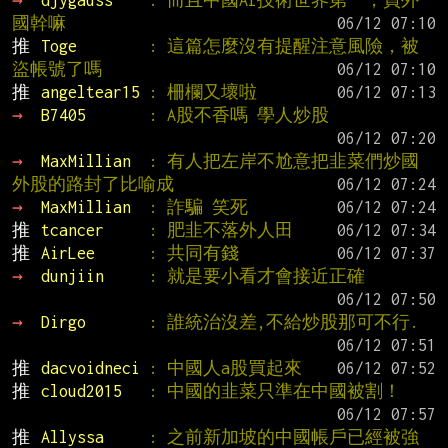
→ 
djygauss    
: 而且中國AI技術世界第一，買外
國幹嘛
推 
Toge        
: 這篇怎麼沒有提醒注意風險，被
盜帳號了嗎
推 
angeltear15 
: 柵欄又壞啦
→ 
B7405       
: A股不香嗎 學人炒股
→ 
MaxMillian  
: 有人把左岸不尬意把韭菜們炒國
外股的路封了比喻成
→ 
MaxMillian  
: 詐騙 笑死
推 
tcancer     
: 肥韭不落外人田
推 
AirLee      
: 共同有錢
→ 
dunjiin     
: 就是要小看才會接近正確
→ 
Dirgo       
: 誰統治沒差,不給炒股那可不行.
推 
dacvoidneci 
: 中國人a股買起來
推 
cloud2015   
: 中國的韭菜只準在中國被割！
推 
Allyssa     
: 之前新加坡的中國帳戶已經被強