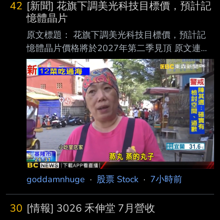
42
[新聞] 花旗下調美光科技目標價，預計記
憶體晶片
原文標題： 花旗下調美光科技目標價，預計記
憶體晶片價格將於2027年第二季見頂 原文連
結： https://hk.investing.com/news/stock-
market-news/article-1597646 發布時間：
2026-8-7 下午08:18 記者署名： Senad
Karaahmetovic 原文內容： 花旗銀行將美光科技
（Micron Technology）的目標股價從1,400美元
下調至1,150美元， 同時維持「買入」評級，理
由是對明年DRAM及NAND記憶體晶片定價前景
的預
goddamnhuge
·
股票 Stock
·
7小時前
30
[情報] 3026 禾伸堂 7月營收