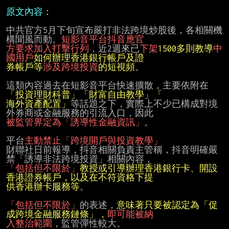
原文內容：
中共官方5月下旬宣布嚴打非法跨境炒股後，各相關機
構聞風而動。
方要求加入打擊行列
，近2週來已
下架
1500多則教導
中
國用戶
券帳戶等
涉及跨境投資
的短視頻
。

這類內容過去在短影音平台快速擴散，主要依附在
海外資產配置」
等話題之下，實際上不少已構成對境
被監管界定為「誘導性金融資訊」
。

平台
主動禁止「跨境開戶與投資教學」
財聯社日前報導，抖音相關負責主管稱，抖音明確嚴
「包括但不限於」
教授或引導辦理香港銀行卡、開設
供香港辦卡服務等
。

「包括但不限於」
的表述，
意味著只要被認定為「促
成跨境金融服務鏈條」，
入整治範圍
，監管彈性較大。
