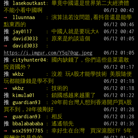
推 
lasekoutkast
: 畢竟中國還是世界第二大經濟體 
不能小看中國啊
→ 
lluunnaa    
: 演算法若沒問題,看抖音還是能學
點東西的
推 
jay0117     
: 中國人就是要玩大A
推 
david3033   
: 原來是約談這個
→ 
david3033   
: 
https://i.imgur.com/Y5q70qg.jpeg
推 
cityhunter04
: 國內缺錢了，你們這些韭菜還敢
投資國外？
推 
wkbz        
: 沒差 玩A股才能學技術 美股隨便
玩都能賺錢是學不到
→ 
wkbz        
: 技術的
推 
kimula01    
: 鎖國感越來越重了
推 
guardian93  
: 20年前台灣人想到香港開戶買A股
買不到，20年後剛好
→ 
guardian93  
: 相反
推 
bbalabababa 
: 遙遙領先
→ 
wsx26997785 
: 幸好生在台灣  買深滬股ETF 5年
報酬收益是負的....