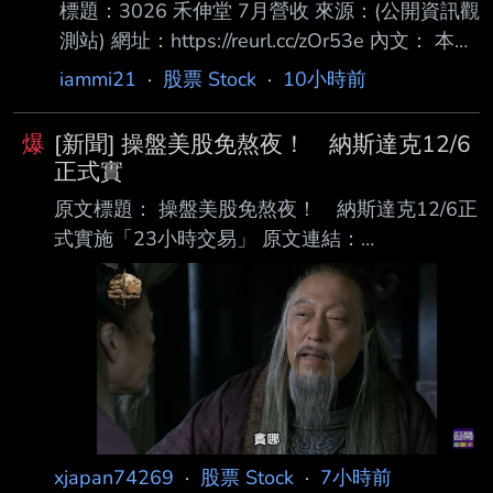
標題：3026 禾伸堂 7月營收 來源：(公開資訊觀
測站) 網址：https://reurl.cc/zOr53e 內文： 本資
料由 (上市公司)禾伸堂 公司提供 民國115年
iammi21
·
股票 Stock
·
10小時前
07月 單位：新台幣仟元 項目 營業收入淨額 本
月 1,500,937 去年同期 1,095,188 增減金額
爆
[新聞] 操盤美股免熬夜！ 納斯達克12/6
405,749 增減百分比 37.05 本年累計
正式實
9,216,573 去年累計 7,769,273 增減金額
原文標題： 操盤美股免熬夜！ 納斯達克12/6正
1,447,300 增減百分比 18.63 備註 / 營收變化原
式實施「23小時交易」 原文連結：
因說明 心得：神聖太陽堂，老蘇永遠的心魔，
https://reurl.cc/lnZamY 發布時間：2026.08.06
年增37
19:05 臺北時間 記者署名：記者｜鏡新聞 原文內
容： 納斯達克交易所，確定在今年12/6日，將交
易時間，延長為 23 小時，幾乎達到全天交易，
投信指出，雖然作業流程影響不大，但美股沒有
漲跌幅限制，夜間交易流動性不足，恐怕會 讓股
價波動更劇烈，而對習慣在台股收盤後，接續操
作美股的台灣投資人來說，彈性大增， 不用再熬
xjapan74269
·
股票 Stock
·
7小時前