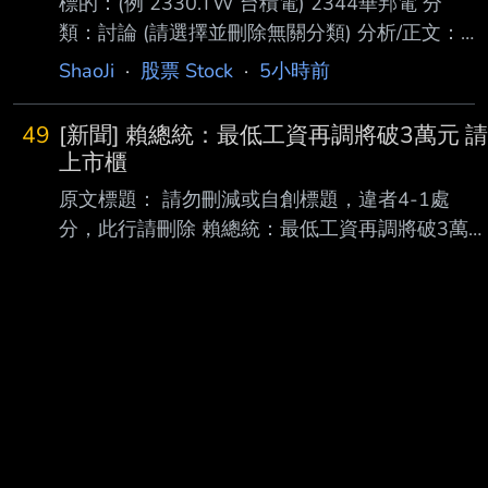
標的：(例 2330.TW 台積電) 2344華邦電 分
類：討論 (請選擇並刪除無關分類) 分析/正文：
標的分類多已經發太多篇了 就按照之前的慣性
ShaoJi
·
股票 Stock
·
5小時前
用討論來分析下去吧 我都站在多軍超過半年
了-.- 之前承諾過大家 法說會開完之後要發分析
49
[新聞] 賴總統：最低工資再調將破3萬元 請
文 現在來補功課 -華邦電- 第二季增逾七成、年
上市櫃
增逾三倍 且毛利率一舉突破七成 較上季及去年
原文標題： 請勿刪減或自創標題，違者4-1處
同期均大幅躍升 顯示產品組合優化與售價上漲
分，此行請刪除 賴總統：最低工資再調將破3萬元
的效益正快速反映在獲利上 記憶體績效好已經
請上市櫃公司也加薪 原文連結： 網址超過一行，
不是新聞 厲害的是到了2026年的第二季都還這
請用縮網址，連結不能點擊者板規 1-2-2 處分。
麼強勁 猶記得二月三月的時候還有一堆法人跟
https://udn.com/news/story/6656/9678199 發布
鄉民說第二
時間： 請勿張貼超過3天新聞 2026-8-7 記者署
名： 歐芯萌 原文內容： 賴清德總統7日晚間出席
「全國產職業總工會2026年度全國模範勞工慶祝
晚宴」。他表示 ，勞工是台灣經濟進步的幕後英
雄，政府透過加薪、減稅、減輕育兒及教育負