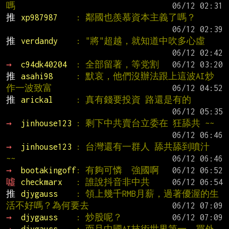
嗎
推 
xp987987    
: 鄰國也羨慕資本主義了嗎？
推 
verdandy    
: "將"超越，就知道中吹多心虛
→ 
c94dk40204  
: 全部留著，等党割
推 
asahi98     
: 默哀，他們沒辦法跟上這波AI炒
作一波致富
推 
arickal     
: 真有錢要投資 路還是有的
→ 
jinhouse123 
: 剩下中共賣台立委在 狂舔共 ~~
→ 
jinhouse123 
: 台灣還有一群人 舔共舔到噴汁  
~~
→ 
bootakingoff
: 有夠可憐  強國啊
噓 
checkmarx   
: 誰說抖音非中共
推 
djygauss    
: 領上幾千RMB月薪，過著優渥的生
活不好嗎？為何要去
→ 
djygauss    
: 炒股呢？