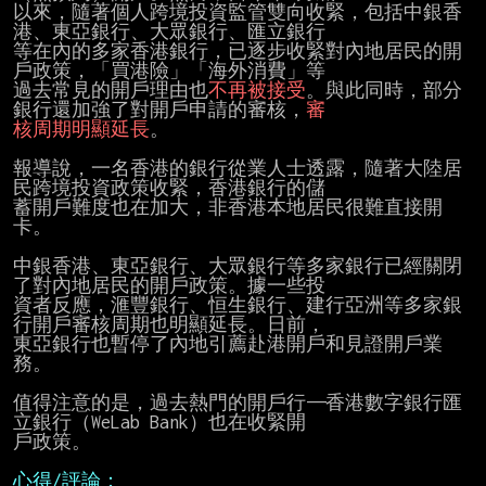
以來，隨著個人跨境投資監管雙向收緊，包括中銀香
港、東亞銀行、大眾銀行、匯立銀行

等在內的多家香港銀行，已逐步收緊對內地居民的開
戶政策，「買港險」「海外消費」等

過去常見的開戶理由也
不再被接受
。與此同時，部分
銀行還加強了對開戶申請的審核，
核周期明顯延長
。

報導說，一名香港的銀行從業人士透露，隨著大陸居
民跨境投資政策收緊，香港銀行的儲

蓄開戶難度也在加大，非香港本地居民很難直接開
卡。

中銀香港、東亞銀行、大眾銀行等多家銀行已經關閉
了對內地居民的開戶政策。據一些投

資者反應，滙豐銀行、恒生銀行、建行亞洲等多家銀
行開戶審核周期也明顯延長。日前，

東亞銀行也暫停了內地引薦赴港開戶和見證開戶業
務。

值得注意的是，過去熱門的開戶行——香港數字銀行匯
立銀行（WeLab Bank）也在收緊開

戶政策。

心得/評論：