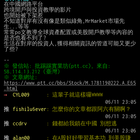
在中國網路平台

跨境開戶與投資教學的影片

也開始被下架惹

不知道對岸有沒有像是類似綠角,MrMarket市場先
生...等等

常常po文教導全球資產配置或美股開戶教學等內容的

是否也看不到了?

生活在對岸的投資人,獲得相關資訊的管道可能又更少
了些?

※ 發信站: 批踢踢實業坊(ptt.cc), 來自: 
※ 文章網址: 
https://www.ptt.cc/bbs/Stock/M.1781190222.A.E65
.html
→ 
CYL009      
: 這輩子就這樣囉WWWW
推 
fishilu6ever
: 怎麼你的文章都跟阿六有關啊？
推 
ccdrv       
: 錢都給我鎖在中國 別想逃
推 
alan00      
: 在A股好好學習基本功 到美股賺