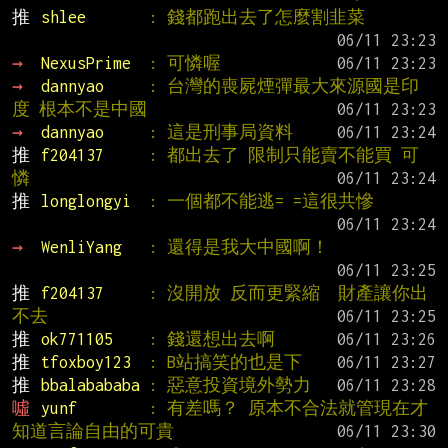
推 
shlee       
: 錢都跑出去了怎麼割韭菜
→ 
NexusPrime  
: 可憐喔
→ 
dannyao     
: 台灣的喪屍煙彈最大來源國是印
度 根本不是中國
→ 
dannyao     
: 這是刑事局資料
推 
f204137     
: 都出去了 限制只能賣不能買 可
憐
推 
longlongyi  
: 一個都不能逃= =這很共慘
→ 
WenliYang   
: 還得是我大中國啊！
推 
f204137     
: 沒開放 反而更緊縮  財產讓你出
不去
推 
ok771105    
: 錢還想出去啊
推 
tfoxboy123  
: B站搞笑的也是下
推 
bbalabababa 
: 惡意投資境外勢力
噓 
yunf        
: 有差嗎？ 原本不合法就管現在才
知道言論自由的可貴