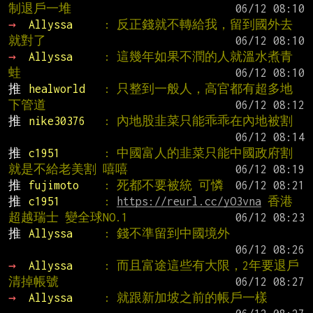
制退戶一堆
→ 
Allyssa     
: 反正錢就不轉給我，留到國外去
就對了
→ 
Allyssa     
: 這幾年如果不潤的人就溫水煮青
蛙
推 
healworld   
: 只整到一般人，高官都有超多地
下管道
推 
nike30376   
: 內地股韭菜只能乖乖在內地被割
推 
c1951       
: 中國富人的韭菜只能中國政府割 
就是不給老美割 嘻嘻
推 
fujimoto    
: 死都不要被統 可憐
推 
c1951       
: 
https://reurl.cc/yO3vna
 香港
超越瑞士 變全球NO.1
推 
Allyssa     
: 錢不準留到中國境外
→ 
Allyssa     
: 而且富途這些有大限，2年要退戶
清掉帳號
→ 
Allyssa     
: 就跟新加坡之前的帳戶一樣