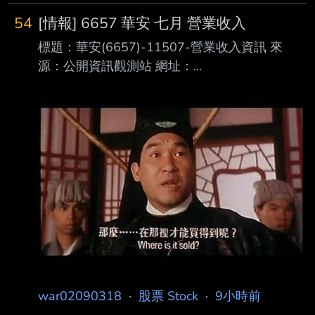
1-2-2 處分。
54
[情報] 6657 華安 七月 營業收入
https://news.cnyes.com/news/id/6562114 發布
標題：華安(6657)-11507-營業收入資訊 來
時間： 請勿張貼超過3天新聞 2026-08-06
源：公開資訊觀測站 網址：
14:10 記者署名： 劉祥航 原文內容： 曾以「破
https://mopsov.twse.com.tw/mops/web/index 內
壞式定價」震撼全球 AI 市場的中國新創公司
文： 本資料由 (上市公司)華安 公司提供 民國
DeepSeek，周四 (6 日) 正式宣 布將調升其 API
115年07月 單位：新台幣仟元 項目 營業收入淨
服務的定價
額 本月 614 去年同期 493 增減金額 121 增減
百分比 24.54 本年累計 3,857 去年累計 3,770
增減金額 87 增減百分比 2.31 備註 / 營收變化原
因說明 1.各項增減百分比資訊，如數值逾越
999999.99或分母為
war02090318
·
股票 Stock
·
9小時前