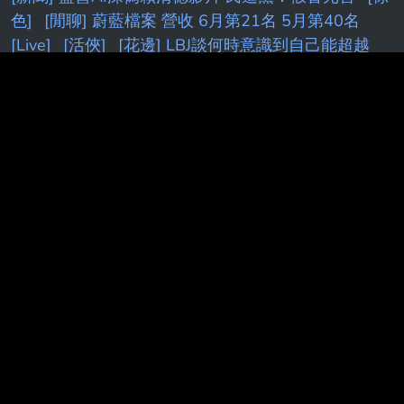
色]
[閒聊] 蔚藍檔案 營收 6月第21名 5月第40名
[Live]
[活俠]
[花邊] LBJ談何時意識到自己能超越
MJ
7
[holo]
[新聞] 美點名「月之暗面」竊取技術
指控「蒸餾
[live]
[討論] [
[Vtub]
Ko
[Holo]
[FGO
[新聞] 「萊爾校長」作者竟遭警方敲門關切 朱
立立倫：傷害民主
K
[蔚藍]新舊
[颱風]
[黑特]
[情
報
R:
kobe
[vtub]
[BGD]
[閒聊] 終末地基建這次
算簡化...嗎?
[閒聊] 朗報！羅傑再度進監獄！
[26
夏]
[討論] [V
Fw:
[鳴潮]
[開戰]
快訊／
信
[無
職]
[LIVE] CPBL例行賽
k
[轉播]
[LIVE] CPBL
[發
錢]
[獵人] 小傑、奇犽最後有達到旅團級別嗎？
F
[情報]
[討論] Kuminga怎麼才過一年 身價掉這麼
多？
[FGO]
[請益] DeepSeek 老闆內部會議
[討論]
權喜原：不再公開班機資訊了
[討論] 雙北實居人口
近700萬，養不起兩顆大巨蛋
[蔚藍] 檔案大小保機
制
[標的] 00631L 安心多
[新聞] 藍白硬推台灣未來