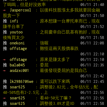
了嗚嗚，但是好沒效率
→ 
Jaspercool  
: 以後科技股漲太多我就要回金融
股貪一下
推 
infi        
: 原本想賺一台摩托車而已，現在
賺半台車了
推 
youtoo      
: 之前慶幸自己凱基有抱好，現在
後悔買太少
推 
onekoni     
: 強喔
推 
offstage    
: 難怪這兩天股價暴跌
→ 
offstage    
: 原來是賺太多了
推 
bala045     
: 委屈
→ 
asdzxc001   
: 最後發現委屈的是我自己
推 
lk2986706we 
: 還可以跌下來嗎
推 
soar625     
: 調整後2.82元，全年估5元，配
40-50%也有2-2.5元，上
→ 
soar625     
: 看40-50元了嘛？
推 
soar625     
: 調整後3.09才是XD