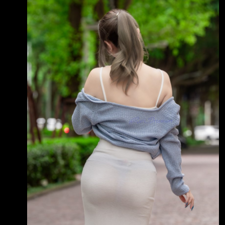
元):811,157 5.1月1日累計至本期止
3.財務報告或年度自結財務資訊報導期間 起訖日
期
(XXX/XX/XX~XXX/XX/XX):115/01/01~115/06/
30 4.1月1日累計至本期止營業收入(仟
元):1,247,946 5.1月1日累計至本期止營業毛利
(毛損) (仟元):213,638 6.1月1日累計至本期止營
業利益(損失) (仟元):45,