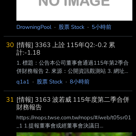
DrowningPool
·
股票 Stock
·
5小時前
30
[情報] 3363 上詮 115年Q2:-0.2 累
計:-1.18
1. 標題：公告本公司董事會通過115年第2季合
併財務報告 2. 來源：公開資訊觀測站 3. 網址：
https://mops.twse.com.tw/mops/#/web/home 4.
q1a1
·
股票 Stock
·
8小時前
內文： 1.提報董事會或經董事會決議日
期:115/08/06 2.審計委員會通過日期:115/08/06
31
[情報] 3163 波若威 115年度第二季合併
3.財務報告或年度自結財務資訊報導期間 起訖日
財務報告
期
https://mops.twse.com.tw/mops/#/web/t05sr01
(XXX/XX/XX~XXX/XX/XX):115/01/01~115/06/
_1 1.提報董事會或經董事會決議日
30 4.1月1日累計至本期止營業收入(仟
期:115/08/06 2.審計委員會通過日期:115/08/06