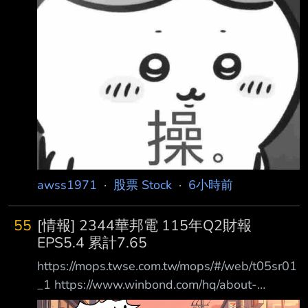
股利完畢，但有股東反映緯創「重訊發布 時間
不夠即時，內容恐有錯」等，將請證交所及台灣
集中保管結算所進一步調查，若真有 疏失可處
以新台幣3萬元至50萬元違約金，情節嚴
awss1971
·
股票 Stock
·
6小時前
55
[情報] 2344華邦電 115年Q2財報
EPS5.4 累計7.65
https://mops.twse.com.tw/mops/#/web/t05sr01
_1 https://www.winbond.com/hq/about-
winbond/investor/investor-conference/ ?