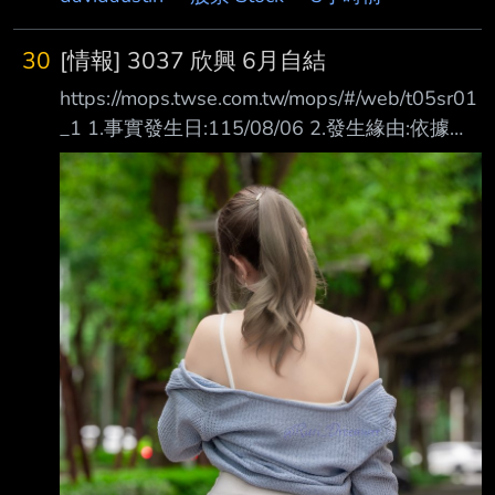
1,406,573 增減金額 5,000,683 增減百分比
355.52 本年累計 22,687,022 去年累計
30
[情報] 3037 欣興 6月自結
9,589,506 增減金額 13,097,516 增減百分比
https://mops.twse.com.tw/mops/#/web/t05sr01
136.58 備註 / 營收變化原因說明 新產品開始出
_1 1.事實發生日:115/08/06 2.發生緣由:依據臺
貨，導致年對年營收增幅較大。
灣證券交易所股份有限公司通知辦理 3.財務業務
https://mopsov.twse.com.tw/mops/web/t05st10
資訊: 期間 (月) (季) (最近四季累計) ------ ------
_ifrs
----------------- ------------------------ 最近
1月 與去年 最近1季 與去年 114年第3季至 科目
(115年6月) 同期增減 (115年第2季) 同期增減
115年第2季 核閱數 (%) 核閱數