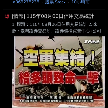
a069275235
·
股票 Stock
·
10小時前
爆
[情報] 115年08月06日信用交易統計
1. 標題：115年08月06日信用交易統計 2. 來
源：臺灣證券交易所、證券櫃檯買賣中心 (公司
名、網站名) 3. 網址：https://reurl.cc/E2xlzv
https://reurl.cc/V3AOXA (請善用縮網址工具) 4.
內文： 115年08月06日信用交易統計 項目 買進
賣出 現金(券)償還 前日餘額 今日餘額 融資(交易
單位) 361,806 300,476 4,257 8,901,189
8,958,262 融券(交易單位) 28,775 25,282
1,813 197