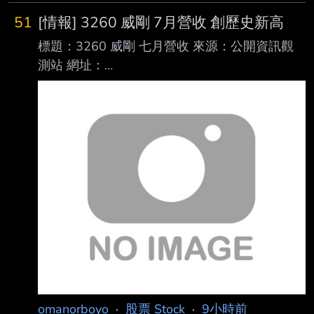
51
[情報] 3260 威剛 7月營收 創歷史新高
標題：3260 威剛 七月營收 來源：公開資訊觀
測站 網址：
https://mops.twse.com.tw/mops/#/web/t146sb
05?companyId=3260 內文： 本資料由 (上櫃公
司) 威剛 公司提供 民國115年07月 單位：新台
幣仟元 項目 營業收入淨額 本月： 18,379,079
去年同期： 4,261,406 增減金額： 14,117,673
增減百分比： 331.29 本年累計： 82,650,603
去年累計： 26,945,572 增減金額： 55,705,03
omanorboyo
·
股票 Stock
·
9小時前