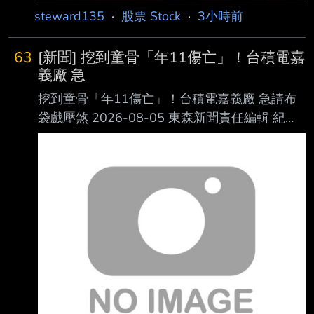
steward135
·
股票 Stock
·
3小時前
63
[新聞] 挖到童骨「年11傷亡」！台積電嘉
義廠 急
挖到童骨「年11傷亡」！台積電嘉義廠 急請布
袋戲壓煞 2026-08-05 東森新聞責任編輯 紀心
賢 台積電嘉義廠施工期間，工安事故頻傳。
（資料圖／東森新聞） 台積電位於嘉義科學園
區的先進封裝廠，在施工期間因為工安事故頻
傳，至今已累計造成 2人死亡、5人重傷、4人輕
傷，加上工地過去曾挖掘出史前人骨遺骸，外界
因此出現不少 民俗傳聞。適逢關聖帝君聖誕，
廠區於6日下午1時邀請布袋戲團進場演出，祈求
施工平安 順利。對此，民俗專家廖大乙表示，
工地搭棚演戲除了替神明祝壽，也有安撫地方無
形眾 生的民俗意涵。 曾挖出45