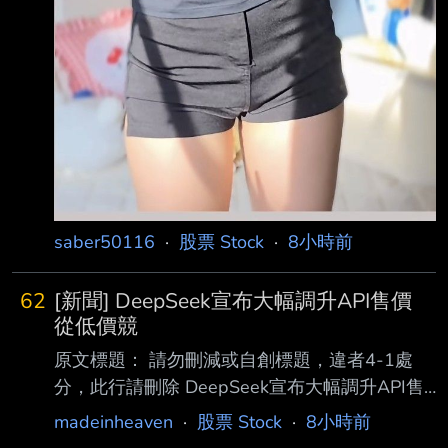
saber50116
·
股票 Stock
·
8小時前
62
[新聞] DeepSeek宣布大幅調升API售價
從低價競
原文標題： 請勿刪減或自創標題，違者4-1處
分，此行請刪除 DeepSeek宣布大幅調升API售
價 從低價競爭轉向商業化獲利 原文連結： 網址
madeinheaven
·
股票 Stock
·
8小時前
超過一行，請用縮網址，連結不能點擊者板規