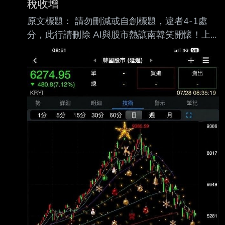
稅收增
期
原文標題： 請勿刪減或自創標題，違者4-1處
(XXX/XX/XX~XXX/XX/XX):115/01/01~115/06/
分，此行請刪除 AI與股市熱讓南韓笑開懷！上
30 4.1月1日累計至本期止營業收入(仟
半年稅收增長17.4%，三星、SK海力士和散戶成
元):1359348 5.1月1日累計至本期止營業毛利
國庫金雞母 原文連結： 網址超過一行，請用縮
(毛損) (仟元):6
網址，連結不能點擊者板規 1-2-2 處分。
https://www.storm.mg/article/11154610 發布
時間： 請勿張貼超過3天新聞 8/6 記者署名： 原
文內容： 隨著人工智慧（AI）帶動全球半導體
景氣強勁復甦，國內擁有兩大記憶體供應商的南
韓， 其政府財政也隨之迎來久違的巨大紅利。
在企業獲利暴增、薪資成長