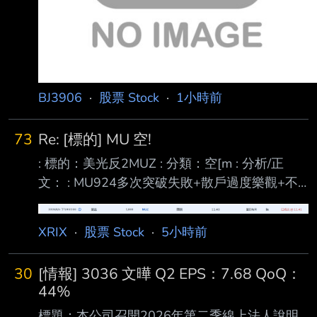
BJ3906
·
股票 Stock
·
1小時前
73
Re: [標的] MU 空!
: 標的：美光反2MUZ : 分類：空[m : 分析/正
文： : MU924多次突破失敗+散戶過度樂觀+不
認為已經突破下降趨勢 :
https://i.urusai.cc/OkagI.png : 進退場機制： :
XRIX
·
股票 Stock
·
5小時前
(喊多喊空者，必須有停損機制。 長期投資、討
論、心得類免填) : 進場:MUZ 11.4 (進太早了，
30
[情報] 3036 文曄 Q2 EPS：7.68 QoQ：
我是看著SOXL的線圖進的，結果沒想到MU今天
44%
有點強) : 退場:MUZ 10.45 : MU到861附近看情
標題：本公司召開2026年第二季線上法人說明
況分批止盈 861附近的支撐直接破了，那接下來