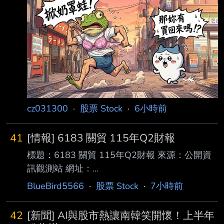
__locale=zh_TW 1.提報董事會或經董事會決議
日期:115/08/06 2.審計委員會通過日
期:115/08/06 3.財務報告或年度自結財務資訊報
導期間 起訖日期
(XXX/XX/XX~XXX/XX/XX):115/01/01~115/06/
30 4.1月1日累
cz031300
·
股票 Stock
·
6小時前
41
[情報] 6183 關貿 115年Q2財報
標題：6183 關貿 115年Q2財報 來源：公開資
訊觀測站 網址：
https://mopsov.twse.com.tw/mops/web/t05sr01
BlueBird5566
·
股票 Stock
·
7小時前
_1 內文： 1.提報董事會或經董事會決議日
期:115/08/06 2.審計委員會通過日期:115/08/06
42
[新聞] AI與股市熱讓南韓笑開懷！上半年
3.財務報告或年度自結財務資訊報導期間 起訖日