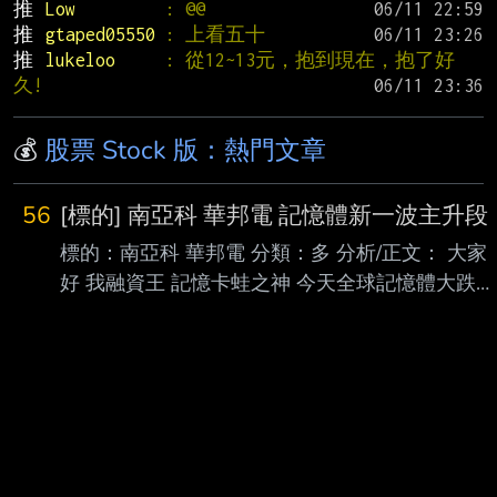
推 
Low         
: @@
推 
gtaped05550 
: 上看五十
推 
lukeloo     
: 從12~13元，抱到現在，抱了好
久!
💰
股票 Stock 版：熱門文章
56
[標的] 南亞科 華邦電 記憶體新一波主升段
標的：南亞科 華邦電 分類：多 分析/正文： 大家
好 我融資王 記憶卡蛙之神 今天全球記憶體大跌
台股不跌 很明顯有人知道今晚美股記憶體大反攻
閃迪盤前暴跌都是假的 記憶體暴力V轉 新一波主
升段開始 圖：上週四抄底華邦電 今天進場南亞科
https://files.catbox.moe/hr1li8.png 進退場機制：
短波30%停利 長波50%停利 不可能再跌 沒有停
損空間 ----- Sent from PttX on my iPhone -- 哥
哥 用融資的成本計算的 https://files.