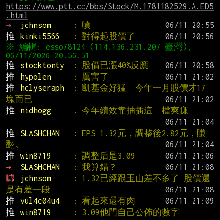
https://www.ptt.cc/bbs/Stock/M.1781182529.A.ED5
.html
→ 
johnsom     
: 噴
推 
kinki5566   
: 對得起股價了
※ 編輯: esso78124 (114.136.231.207 臺灣), 
推 
stocktonty  
: 股價已漲40%反應
推 
hypolen     
: 厲害了
推 
holyseraph  
: 凱基金好猛  今年一月股價才17
塊而已
推 
nidhogg     
: 今年績效靠抽插這一檔爽賺
推 
SLASHCHAN   
: EPS 1.32元，調整後2.82元，賺
翻。
推 
win8719     
: 調整后是3.09
→ 
SLASHCHAN   
: 我算錯？
噓 
johnsom     
: 1.32已經跟玉山差不多了 股價還
是有差一段
推 
vul4c04u4   
: 看起來還有肉
推 
win8719     
: 3.09他門自己公佈的數字