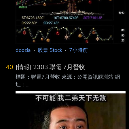
doozia
·
股票 Stock
·
7小時前
40
[情報] 2303 聯電 7月營收
標題：聯電7月營收 來源：公開資訊觀測站 網
址：
https://mopsov.twse.com.tw/mops/web/index 內
文： 本資料由 (上市公司) 聯電 公司提供 民國
115年07月 單位：新台幣仟元 項目 營業收入淨
額 本月： 23,844,045 去年同期： 20,040,049
增減金額： 3,803,996 增減百分比： 18.98 本