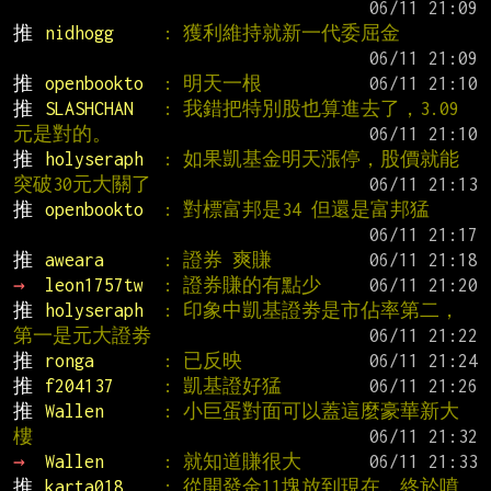
推 
nidhogg     
: 獲利維持就新一代委屈金
推 
openbookto  
: 明天一根
推 
SLASHCHAN   
: 我錯把特別股也算進去了，3.09
元是對的。
推 
holyseraph  
: 如果凱基金明天漲停，股價就能
突破30元大關了
推 
openbookto  
: 對標富邦是34 但還是富邦猛
推 
aweara      
: 證券 爽賺
→ 
leon1757tw  
: 證券賺的有點少
推 
holyseraph  
: 印象中凱基證劵是市佔率第二，
第一是元大證劵
推 
ronga       
: 已反映
推 
f204137     
: 凱基證好猛
推 
Wallen      
: 小巨蛋對面可以蓋這麼豪華新大
樓
→ 
Wallen      
: 就知道賺很大
推 
karta018    
: 從開發金11塊放到現在，終於噴