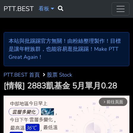
PTT.BEST
看板
本站與批踢踢官方無關！由粉絲整理製作！目標
是讓年輕族群，也能容易逛批踢踢！Make PTT
Great Again！
PTT.BEST 首頁
股票 Stock
[情報] 2883凱基金 5月單月0.28
前往頁面
arrow_forward_ios