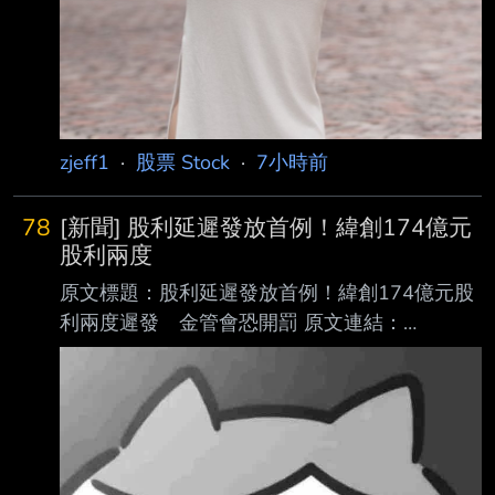
zjeff1
·
股票 Stock
·
7小時前
78
[新聞] 股利延遲發放首例！緯創174億元
股利兩度
原文標題：股利延遲發放首例！緯創174億元股
利兩度遲發 金管會恐開罰 原文連結：
https://reurl.cc/5X8l7M 發布時間：2026/08/06
17:40 記者署名：記者 許麗珍 綜合報導 原文內
容： 【記者許麗珍／台北報導】緯創（3231）
高達174億元股利兩度遲發引發市場軒然大波及
股東不滿。金管會今表示經查緯創雖已於今發放