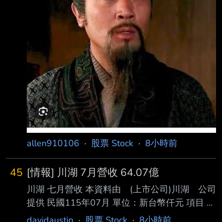
年累計： 153,614,609 去年累計：
136,656,663 增減金額： 16,957,946 增減百分
比： 12.41 備註/營收變化原因
allen910106
·
股票 Stock
·
8小時前
45
[情報] 川湖 7月營收 64.07億
川湖 七月營收 本資料由 (上市公司)川湖 公司
提供 民國115年07月 單位：新台幣仟元 項目 營
業收入淨額 本月 6,407,256 去年同期
davidaustin
·
股票 Stock
·
8小時前