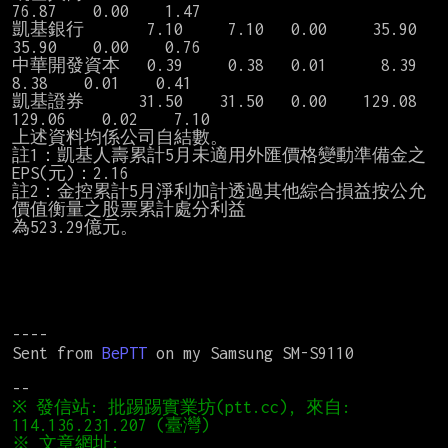
76.87    0.00    1.47

凱基銀行       7.10     7.10   0.00     35.90    
35.90    0.00    0.76

中華開發資本   0.39     0.38   0.01      8.39     
8.38    0.01    0.41

凱基證券      31.50    31.50   0.00    129.08   
129.06    0.02    7.10

上述資料均係公司自結數。

註1：凱基人壽累計5月未適用外匯價格變動準備金之
EPS(元)：2.16

註2：金控累計5月淨利加計透過其他綜合損益按公允
價值衡量之股票累計處分利益

為523.29億元。

----

Sent from 
BePTT 
on my Samsung SM-S9110

※ 發信站: 批踢踢實業坊(ptt.cc), 來自: 
※ 文章網址: 