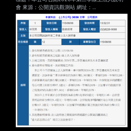
會 來源：公開資訊觀測站 網址：
往826附近看了 然後觀察看看繼續往下
https://mopsov.twse.com.tw/mops/web/t05sr01
_1 內文： https://i.urusai.cc/vQSHh.png
https://i.urusai.cc/eVhog.png 好像有點厲害@@
--