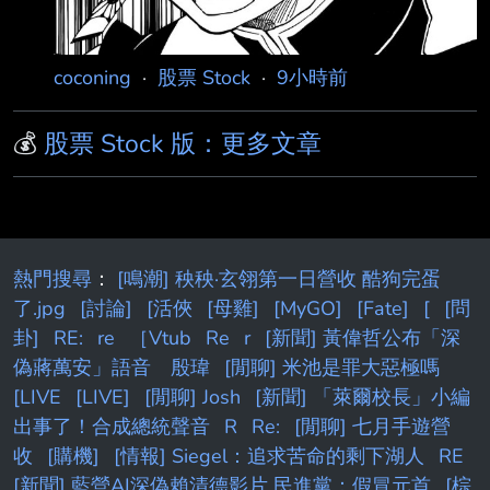
coconing
·
股票 Stock
·
9小時前
💰
股票 Stock 版：更多文章
熱門搜尋
：
[鳴潮] 秧秧·玄翎第一日營收 酷狗完蛋
了.jpg
[討論]
[活俠
[母雞]
[MyGO]
[Fate]
[
[問
卦]
RE:
re
［Vtub
Re
r
[新聞] 黃偉哲公布「深
偽蔣萬安」語音 殷瑋
[閒聊] 米池是罪大惡極嗎
[LIVE
[LIVE]
[閒聊] Josh
[新聞] 「萊爾校長」小編
出事了！合成總統聲音
R
Re:
[閒聊] 七月手遊營
收
[購機]
[情報] Siegel：追求苦命的剩下湖人
RE
[新聞] 藍營AI深偽賴清德影片 民進黨：假冒元首
[棕