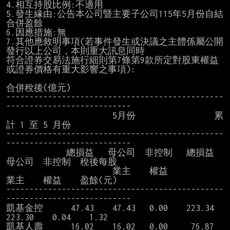
4.相互持股比例:不適用

5.發生緣由:公告本公司暨主要子公司115年5月份自結
合併盈餘

6.因應措施:無

7.其他應敘明事項(若事件發生或決議之主體係屬公開
發行以上公司，本則重大訊息同時

符合證券交易法施行細則第7條第9款所定對股東權益
或證券價格有重大影響之事項):

合併稅後(億元)

-----------------------------------------------
---------------------------

　                     5月份                 累
計 1 至 5 月份

-----------------------------------------------
---------------------------

　           總損益   母公司  非控制   總損益   
母公司  非控制  稅後每股

　　　　               業主    權益              
業主    權益    盈餘(元)

-----------------------------------------------
---------------------------

凱基金控      47.43    47.43   0.00    223.34   
223.30    0.04    1.32

凱基人壽      16.02    16.02   0.00     76.87    