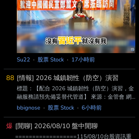
https://www.epochtimes.com/b5/26/8/8/n1482
24%，受到高油價波及，獲利成長動能受挫，稅
6011.htm 發布時間：2026-08-0905:43 中港
後純益14.13億元，年減
台時間 記者署名：徐亦揚 原文內容： 大陸銀行
理財收益繼續下滑。北京一名投資者投入10萬元
（人民幣，下同），持有理財產 品約九個月後
帳面收益僅30元。與此同時，7月共有4253隻
理財產品單位淨值低於1元，年 內已有67隻理財
產品發行失敗。 10萬元理財收益僅30元 據《中
Su22
·
股票 Stock
·
17小時前
新經緯》8月7日報導
88
[情報] 2026 城鎮韌性（防空）演習
標題：【配合 2026 城鎮韌性（防空）演習，金
融服務請預先備妥替代管道】 來源：金管會 網
址：https://reurl.cc/0k6NyK 內文： 行動網路降
bbignose
·
股票 Stock
·
6小時前
速演練期間，使用手機行動網路辦理金融交易、
下單、登入 、查詢、保險理賠或事故通報，可
爆
[閒聊] 2026/08/10 盤中閒聊
能出現速度變慢或受影響情形，請預 先備妥替
==================115/08/10台股資訊重
代管道。演練時間： 中部地區 115年8月10日