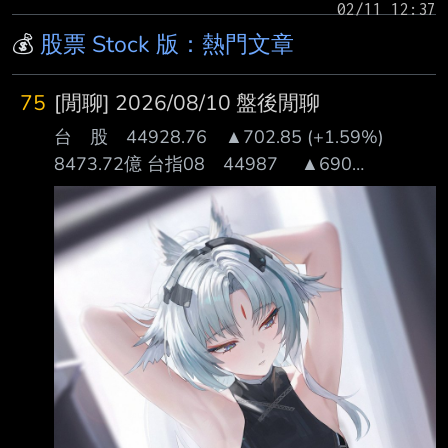
💰
股票 Stock 版：熱門文章
75
[閒聊] 2026/08/10 盤後閒聊
台 股 44928.76 ▲702.85 (+1.59%)
8473.72億 台指08 44987 ▲690
(+1.56%) 47,244口 櫃買指 391.61 ▲
7.42 (+1.93%) 1928.40億 日盤 台指期 自營
商 -851 投信 +674 外資 -1,306 台指選 自營
商 +2,278 投信 -202 外資 -1,273 上市 漲停家
數 (+10%) 48 (新纖、集盛、佳大、台橡、台達
電、志聖、尖點、華新、麗臺、 群創、友達、
根基、奕力-KY、永光、彩晶、百一、天虹、彰
源