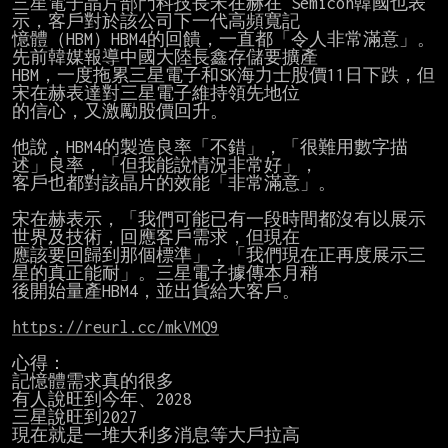
三星電子晶片部門科技長宋在赫在 Semicon韓國也表
示，客戶對於該公司下一代高頻寬記

憶體（HBM）HBM4的回饋，一直都「令人非常滿意」。
先前韓媒報導中國大陸長鑫存儲要擴產

HBM，一度拖累三星電子和SK海力士股價11日下跌，但
宋在赫表達對三星電子維持領先地位

的信心，又激勵股價回升。

他說，HBM4的製造良率「不錯」，「很難用數字描
述」良率，「但我能說情況非常好」，

客戶也都對該晶片的效能「非常滿意」。

宋在赫表示，「我們可能已有一段時間都沒有以展示
世界及技術，回應客戶需求，但現在

應該要回歸到那個標準」，「我們現在正再度展示三
星的真正能耐」。三星電子據傳本月稍

後開始量產HBM4，並出貨給大客戶。

https://reurl.cc/mkVMQ9
心得：

記憶體需求真的很多

有人說旺到今年、2028

三星說旺到2027

現在就是一堆大利多消息等大戶拉高
