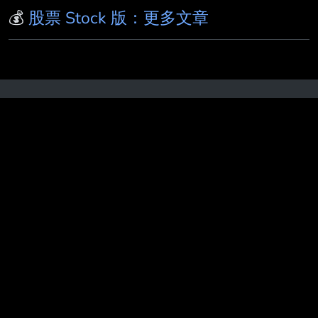
改投資00646和009826 還是板上大大有其他建
💰
股票 Stock 版：更多文章
議嗎？ 因為也還在考慮 求建議 感謝各位大大的
建議 小弟補充一下 1. 我說的是被美國課遺產稅
在台灣該繳多少就繳多少 2. 還在世的時候 會希
望主控權在自己身上 未來過世遺產才給小孩 或
是再老一點才考慮分年贈與 目前40歲 小朋友也
熱門搜尋
：
Re
[新聞] 谷歌AI管理階層調整內幕：
還小 只是想了解超過六萬美後的規劃 3.
Hassabis原擬
[又被封]
[警世]
[新聞] 賴總統：最
低工資再調將破3萬元 請上市櫃
[閒聊] Iwin 網路兒
少性剝削的型態趨勢及預防保
[新聞]蘋果要出手了？
爆料：iPhone
[討論]
[Vtub] 公視Vtuber計畫恐因刪
凍預算停擺
[問卦]
[又被封] Asmongold : 可以槍殺
非法移民兒童
[閒聊] 韓華的蟠桃後續
[閒聊] 電腦為
什麼消滅不了主機？
[蔚藍] 新制追第二隻PU真的更
痛苦嗎？
[MyGO]
[索尼]
[贈票]【橡樹街末日】 特
映搶先看
[爆卦] 南部韌性演習即將開始！
[母雞]
[馬娘]
[異環] 異環官方說明1.2、1.3版劇情調整原
因
[閒聊] 傳說中的9800X3D抽幀問題
RE
b
[
R