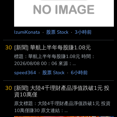
元，聯
IzumiKonata
·
股票 Stock
·
3小時前
30
[新聞] 華航上半年每股賺1.08元
標題：華航上半年每股賺1.08元 時間：
2026/08/08 00：06 來源：
https://reurl.cc/zOr9E6 記者：邱馨儀 內文： 華
speed364
·
股票 Stock
·
6小時前
航（2610）昨（7）日公布上半年財報，合併營
收1,208.15億元，創歷史新高，合併營業淨利
30
[新聞] 大陸4千理財產品淨值跌破1元 投
91.01億元，稅後純益65.82億元，EPS 1.08
資10萬僅
元，獲利及EPS創歷年同期次高。航空貨運價量
原文標題：大陸4千理財產品淨值跌破1元 投資
齊揚，華航貨運機隊規模達18架，成為最大受惠
10萬僅賺30 原文連結：
業者。 華航第2季合併營收638.18億元，年增率