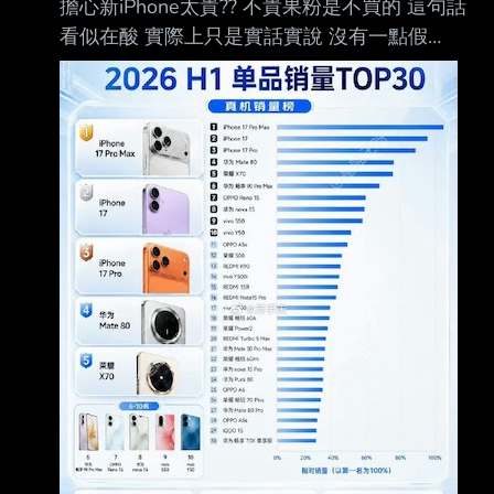
擔心新iPhone太貴?? 不貴果粉是不買的 這句話
算撥補中油和台電。經濟部對於中油和台電撥
看似在酸 實際上只是實話實說 沒有一點假
補規劃是「打包一起看」，包括將中油汽柴油
https://i.imgur.com/ViTYSVm.jpeg 今年2026上
價、桶裝瓦斯、工業用天然氣應調未調部分、
半年中國手機銷量 前三名全是iPhone 17 遙遙領
未漲足部分，及中油調漲電業氣
先 而且最貴的iPhone 17 Pro Max在自家人中又
遙遙領先 (橫軸第一名訂為100%寬 按相對比例
決定第N名bar有多寬) 就就就算iPhone 18太太
太貴 那也只會造成6隻手機(17三隻 18三隻)霸
榜 第四季 消費者願意花大錢 有也只有蘋果新機
其他洗洗睡吧 --