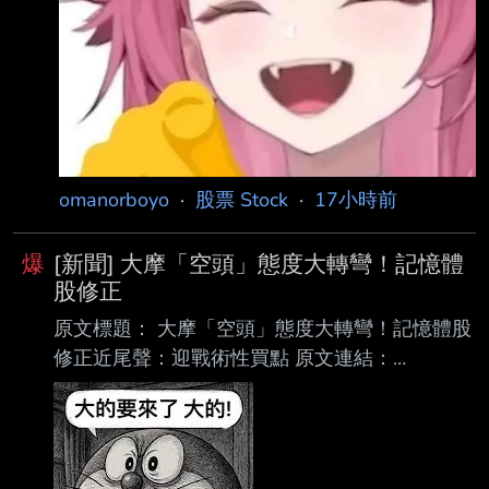
裝包括重型武
omanorboyo
·
股票 Stock
·
17小時前
爆
[新聞] 大摩「空頭」態度大轉彎！記憶體
股修正
原文標題： 大摩「空頭」態度大轉彎！記憶體股
修正近尾聲：迎戰術性買點 原文連結：
https://reurl.cc/VnRObR 發布時間： 2026-08-
08 14:10 記者署名： 鉅亨網 編譯 莊閔棻 原文
內容： 曾因看空南韓半導體股而被市場封為「空
頭代言人」的摩根士丹利分析師 Shawn Kim，如