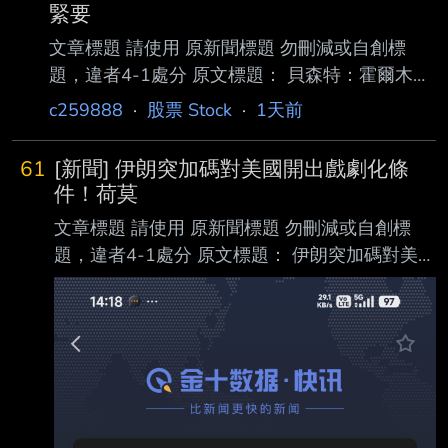
緊要
文章標題 請使用 原新聞標題 勿刪減或自創標
題，違者4-1處分 原文標題： 貝森特：霍爾木茲
海峽將變得無關緊要 請勿刪減或自創標題，違者
c259888
·
股票 Stock
·
1天前
4-1處分，此行請刪除 原文連結：
https://www.epochtimes.com/b5/26/8/8/n1482
61
[新聞] 伊朗突加碼對美國開出戲劇化條
6005.htm/amp 網址超過一行，請用縮網址，連
件！荷莫
結不能點擊者板規 1-2-2 處分。 發布時間： 更
文章標題 請使用 原新聞標題 勿刪減或自創標
新: 2026年08月09日 5:20 AM 請勿張貼超過3天
題，違者4-1處分 原文標題： 伊朗突加碼對美國
新聞 記者署名： 大紀元記者張婷 原文內容： 美
開出戲劇化條件！荷莫茲海峽協議恐生變 原文
國財政部長斯科特‧貝森特（Scott
連結：
https://udn.com/news/amp/story/124061/9679
777 發布時間： 2026-8/9 記者署名：盧思綸
原文內容： 美聯社報導，德黑蘭向美國提出一
系列戲劇化的要求，稱美方必須滿足特定條件，
否則荷 莫茲海峽將持續關閉。此舉恐怕動搖伊