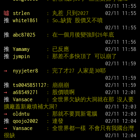
噓 
strlen      
: 丸惹 只到2027
推 
white1861   
: So…缺貨 股價又不噴
推 
abc87025    
: 在一個月後變強到26年底
推 
Yamamy      
: 已反應
推 
jympin      
: 那差不多快頂了 可以崩了
→ 
nyyjeter8   
: 完了才27 人家是30耶
推 
ts0045851127
: 崩崩崩
→ 
a68549271   
: 股價噴啊
推 
Vansace     
: 全世界欠缺的大洞就在那 沒人要
擴廠蓋新廠填補大洞?
→ 
oldntu      
: 那就不要買新電腦
推 
qoojo2002   
: 連發
→ 
Vansace     
: 全世界都一樣 不會只有我國台灣
很缺