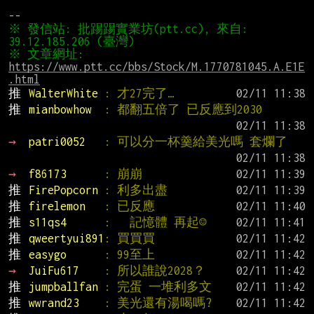
※ 發信站: 批踢踢實業坊(ptt.cc), 來自: 
※ 文章網址: 
https://www.ptt.cc/bbs/Stock/M.1770781045.A.E1E
.html
推 
WalterWhite 
: 才27完了…
推 
mianbowhow  
: 都翻五倍了 已反應到2030
→ 
patri0052   
: 可以分一杯羹給美光嗎 套爛了
→ 
f86173      
: 崩崩
推 
FirePopcorn 
: 利多出盡
推 
firelemon   
: 已反應
推 
s11qs4      
:   記憶體 再起☺
推 
qweertyui891
: 買買買
推 
easygo      
: 99至上
→ 
JuiFu617    
: 所以誰說2028？
推 
jumpballfan 
: 完蛋 一堆利多文
推 
wwrand23    
: 美光還有湯喝嗎?