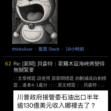
今態度大轉彎。他在最新報告中指出，這波記憶
體產業最激烈的股價修正 已進入尾聲，目前的估
值水位反而提供了具吸引力的「戰術性進場」機
會。 Kim 在報告中指出，市場對記憶體股的關注
焦點，正從「價格週期何時
thinksilver
·
股票 Stock
·
18小時前
62
Re: [新聞] 貝森特：霍爾木茲海峽將變得
無關緊要
: : 文章標題 請使用 原新聞標題 勿刪減或自創標
題，違者4-1處分 : : : : 原文標題： : 貝森特：霍
爾木茲海峽將變得無關緊要 : 請勿刪減或自創標
題，違者4-1處分，此行請刪除 : : 原文連結： :
https://www.epochtimes.com/b5/26/8/8/n1482