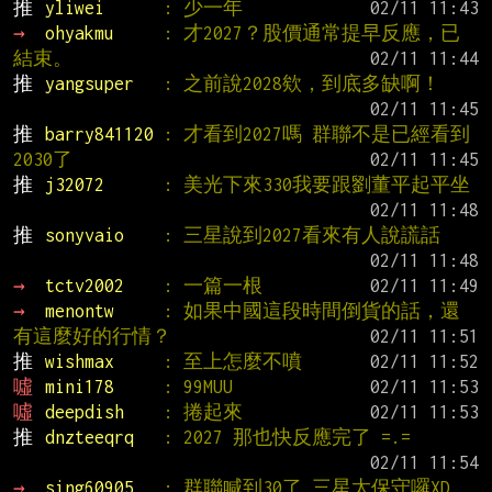
推 
yliwei      
: 少一年
→ 
ohyakmu     
: 才2027？股價通常提早反應，已
結束。
推 
yangsuper   
: 之前說2028欸，到底多缺啊！
推 
barry841120 
: 才看到2027嗎 群聯不是已經看到
2030了
推 
j32072      
: 美光下來330我要跟劉董平起平坐
推 
sonyvaio    
: 三星說到2027看來有人說謊話
→ 
tctv2002    
: 一篇一根
→ 
menontw     
: 如果中國這段時間倒貨的話，還
有這麼好的行情？
推 
wishmax     
: 至上怎麼不噴
噓 
mini178     
: 99MUU
噓 
deepdish    
: 捲起來
推 
dnzteeqrq   
: 2027 那也快反應完了 =.=
→ 
sing60905   
: 群聯喊到30了 三星太保守囉XD