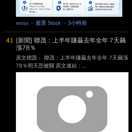
xross
·
股票 Stock
·
3小時前
41
[新聞] 聯茂：上半年賺贏去年全年 7天飆
漲78％
原文標題： 聯茂：上半年賺贏去年全年 7天飆漲
78％明天恐被關 原文連結：
https://ec.ltn.com.tw/article/breakingnews/5534
313 發布時間： 2026/08/10 09:57 記者署名：
記者卓怡君／台北報導 原文內容： 銅箔基板
（CCL）廠聯茂（6213）在高階銅箔基板出貨
大增下，加上漲價效應，第二季毛利 率與獲利
跳增，第二季每股稅後盈餘3.52元，上半年每股
稅後盈餘4.39元已超越去年全年的 4.16元，亞
系外資調升其目標價，從333元大幅升至600