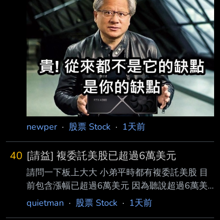
容： : 市場普遍預期，蘋果將在9月發表會調漲
iPhone 18 Pro系列等新機售價，屆時也不排除
連 : 帶調整舊款iPhone價格。不過，最新爆料指
出，iPhone 17系列可能不用等到9月，最快下 :
週就會提前漲價。 : 微博爆料iPhone 17下週就
漲？
newper
·
股票 Stock
·
1天前
40
[請益] 複委託美股已超過6萬美元
請問一下板上大大 小弟平時都有複委託美股 目
前包含漲幅已超過6萬美元 因為聽說超過6萬美
未來會有遺產稅的問題 (有小孩需考慮） 我是買
quietman
·
股票 Stock
·
1天前
VOO和VT 目前有在考慮美股複委託先不要定扣