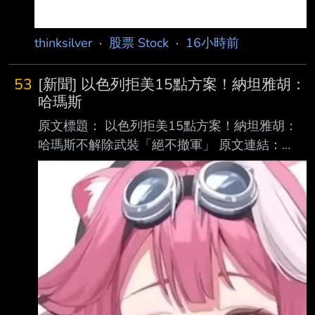
thinksilver
·
股票 Stock
·
16小時前
53
[新聞] 以色列拒美15點方案！納坦雅胡：
哈瑪斯
原文標題： 以色列拒美15點方案！納坦雅胡：
哈瑪斯不解除武裝「絕不撤軍」 原文連結：
https://www.ettoday.net/news/20260809/321
6214.htm 發布時間： 2026年08月09日 20:37
記者署名： 閔文昱 原文內容： 美國總統川普推
動的加薩和平計畫再遇重大阻礙，以色列總理納
坦雅胡9日表示，以色列 拒絕美方提出的15點方
案，在巴勒斯坦武裝組織「哈瑪斯」（Hamas）
完成真正且全面的 解除武裝前，以軍不會撤出
加薩。納坦雅胡在內閣會議上強調，所謂解除武