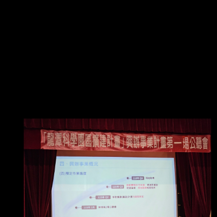
603 發布時間： 2026/08/09 12:52 記者署名：
〔記者歐祥義／台北報導〕 原文內容： 延宕多
時的龍潭科學園區擴建計畫（龍科三期）已重
啟，預計開發範圍約104公頃，提供 約46公頃產
業用地。據下游供應鏈人士表示，龍科三期一旦
開發完成，台積電可望進駐 1.4奈米廠及先進封
裝等共五座工廠。 竹科管理局原規劃擴建龍科三
期，並將徵收158.