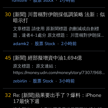
runislife
·
股票 Stock
·
1小時前
幣4,675億8,000萬元，較上月增加了5.6%，較
去年同期增加了44.7%。累計2026 年1至7月營
30
[新聞] 川普稱對伊朗採低調策略 法新：似
收約為新台幣2兆8,720億6,400萬元，較去年同
暗示打
期增加了37.0%。 --
文章標題 請使用 原新聞標題 勿刪減或自創標
題，違者4-1處分 原文標題： 川普稱對伊朗採低
調策略 法新：似暗示打消軍事打擊 原文連結：
adamk2
·
股票 Stock
·
2小時前
https://money.udn.com/money/story/5599/9681
028?utm_source=facebook&utm_medium=
45
[新聞] 經部擬增資中油1,694億
ednmoney&utm_campaign=fanpage_post&fbcl
原文標題： 原文連結：
id=IwdGRjcATmNjpwZG9mBWZkaWQWUM
https://money.udn.com/money/story/7307/9680
M0agaEHf
855 發布時間： 2026/08/10 02:29:51 記者署
XZYoOeOeAFlRyNU8wUymV4dG4DYW
zebirlin
·
股票 Stock
·
3小時前
名： 經濟日報 記者江睿智 原文內容： 今年中東
戰爭開打，中油站在穩定民生物價第一線， 元
32
Re: [新聞]蘋果要出手了？爆料：iPhone
預算；另3,000億元專案融資已獲行政院同意。
17最快下週
據了解，經濟部亦向行政院爭取2026年追加預