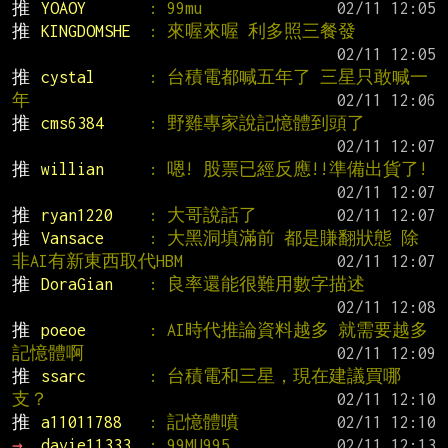
推 
YOAOY       
: 99mu
推 
KINGDOMSHE  
: 來喔來喔 利多照三餐發
推 
cystal      
: 台積電都喊五年了 三星只敢喊一
年
推 
cms6384     
: 野雞專家說記憶體到頭了
推 
willian     
: 嗯! 股票已經反應!!準備出貨了!
推 
ryan1220    
: 大哥說話了
推 
Vansace     
: 大黑洞填滿前 都是賺翻狀態 除
非AI有新東西取代HBM
推 
DoraGian    
: 良率還能很難用數字描述
推 
poeoe       
: AI時代推論資料越多 就需要越多
記憶體啊
推 
ssarc       
: 台積電和三星，現在建議買哪
支？
推 
a11011788   
: 記憶體噴
→ 
davie11333  
: 99MU995