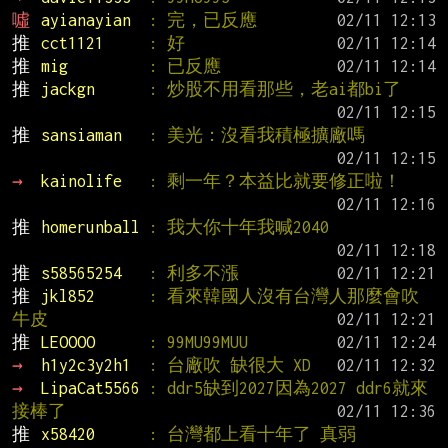
噓 
ayianayian  
: 完，已反應
推 
cct1121     
: 好
推 
mig         
: 已反應
推 
jackgn      
: 炒股不用看那些，老ai都bi了
推 
sansiaman   
: 美光：沒看我積極擴廠嗎
→ 
kainolife   
: 剩一年？本益比就要修正啦！
推 
homerunball 
: 我大你十年我喊2040
推 
s58565254   
: 利多不漲
推 
jkl852      
: 看來韓國人沒有台灣人那麼會吹
牛皮
推 
LEOOOO      
: 99MU99MUU
→ 
h1y2c3y2h1  
: 台廠吹 缺很大 XD
→ 
LipaCat5566 
: ddr5缺到2027因為2027 ddr6就來
接棒了
推 
x58420      
: 台灣都上看十年了 真弱