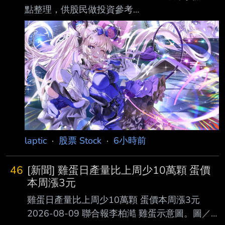
點整理，供股民做投資參考
14:30-15:00 (臺中市、苗栗縣、南投縣、 彰化
================= 台 股 台指08
縣、雲林縣、嘉義縣、嘉義市) 北部地區 115年
44349 ▲ 91 (+0.21%) 54,129口 盤後08
8月13日 14:30-15:00 (臺北市、新北市、桃園
45033 ▲736 (+1.66%) 41,027口 台指期
市、 新竹
未平倉口數 自營商 +2,512 () 投信 +83,077 ()
外資 (+1,449) 台指選未平倉口數 自營商 () 投信
() 外資 () 日經 225 首爾綜指 道瓊工業
54036.93 ▲151.83 (+0.28%)
laptic
·
股票 Stock
·
6小時前
46
[新聞] 雞蛋日產量比上周少10萬顆 蛋價
本周漲3元
雞蛋日產量比上周少10萬顆 蛋價本周漲3元
2026-08-09 聯合報李柏澔 雞蛋示意圖。圖／