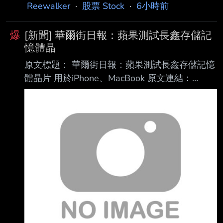
聯合報系資料照 夏季雞蛋由於天氣熱、換羽等
Reewalker
·
股票 Stock
·
6小時前
諸多因素，導致供應轉趨吃緊。台北市蛋商公會
今表示，先 前老母雞換羽，天氣熱等因素持
爆
[新聞] 華爾街日報：蘋果測試長鑫存儲記
續，產量一直還沒起來，因此決定本周蛋價漲3
憶體晶
元。有雞 農表示，產區供應量近期確實有進一
原文標題： 華爾街日報：蘋果測試長鑫存儲記憶
步降低，成了漲價主因。 根據農業部最新雞蛋
體晶片 用於iPhone、MacBook 原文連結：
產銷資訊顯示，目前雞蛋每日生產量約12萬
https://reurl.cc/7Yj8E9 發布時間： 2026-08-09
3000箱，較上周統計少 500箱，若以每箱約
21:26 記者署名： 鉅亨網編譯 鍾詠翔 綜合外電
200顆計算，約少了10萬顆。 農業部日前表
原文內容： 蘋果 (AAPL-US) 正在 iPhone、
示，受到高溫氣候、產能調節及飼料價
MacBook 等產品線中測試長鑫存儲（CXMT）的
記憶體晶片 ，以緩解人工智慧（AI）熱潮引發的
記憶體短缺問題。 據《華爾街日報》9 日（周
日）報導，知情人士透露，蘋果已與中國最大晶
片製造商長鑫 存儲就零件供應展開初