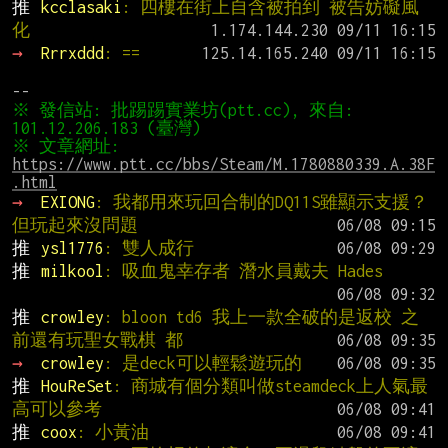
推 
kcclasaki
: 四樓在街上自含被拍到 被告妨礙風
化
→ 
Rrrxddd
: ==
※ 發信站: 批踢踢實業坊(ptt.cc), 來自: 
※ 文章網址: 
https://www.ptt.cc/bbs/Steam/M.1780880339.A.38F
.html
→ 
EXIONG
: 我都用來玩回合制的DQ11S雖顯示支援？
但玩起來沒問題
推 
ysl1776
: 雙人成行
推 
milkool
: 吸血鬼幸存者 潛水員戴夫 Hades
推 
crowley
: bloon td6 我上一款全破的是返校 之
前還有玩聖女戰棋 都
→ 
crowley
: 是deck可以輕鬆遊玩的
推 
HouReSet
: 商城有個分類叫做steamdeck上人氣最
高可以參考
推 
coox
: 小黃油