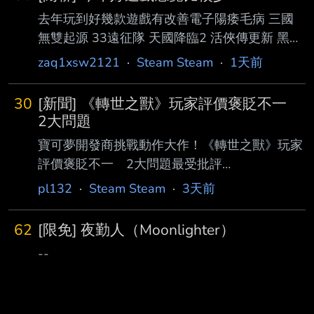
去年玩到好幾款遊戲有改善電子陽痿毛病 三國
無雙起源 33遠征隊 天國降臨2 活俠傳更新 黑帝
斯2 絲之歌 鴨科夫 還有還沒玩到的死亡擱淺2
zaq1xsw2121
·
Steam Steam
·
1天前
每一款我都覺得很棒 給我帶來滿多愉快時光 但
是2026年 總覺得今年有點貧瘠 都過大半年了
30
[新聞] 《轉世之獸》玩家評價褒貶不一
大概就只有殺戮尖塔2 但還在EA 惡靈古堡 遊戲
2大問題
時長略嫌太短 也許還能算上仁王3 人機迷惘...但
寶可夢開發商挑戰動作大作！《轉世之獸》玩家
整體來說跟去年相比 實在太少了 跟去年比起來
評價褒貶不一 2大問題最受批評
也差太多 這是怎麼回事啊?? --
https://tinyurl.com/22t9gay8 由《寶可夢》系列
pl132
·
Steam Steam
·
3天前
開發商 GAME FREAK 所推出的全新作品《轉世
之獸》（Beast of Reincarnation）於 8 月 4 日
62
[限免] 夜勤人（Moonlighter）
正式上市，原先受到期待的跨平台原創新作，評
--
分解禁後 卻面臨口碑危機。綜合評分網站
Metacritic 目前 52 間媒體只給出平均 73 分（
OpenCritic 為 76 分），知名媒體 IGN 和