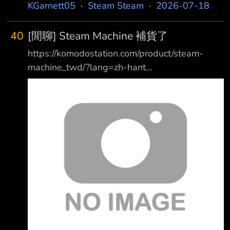
https://store.steampowered.com/app/1272160
KGarnett05
·
Steam Steam
·
2026-07-18
https://store.steampowered.com/bundle/77849
/ 【 介紹／商店連結 】：
/ 有最新的魔王城物語，光這款就超越
https://store.steampowered.com/app/1272160
40
[閒聊] Steam Machine 補貨了
/ 【 領 取 條 件 】：STEAM帳號 【 附 註 】：
https://komodostation.com/product/steam-
無 --
machine_twd/?lang=zh-hant
https://i.meee.com.tw/nJH90P0.png 512GB 沒
手把 NT36,888 有庫存-馬上購買 512GB 有手
把 NT39,888 有庫存-馬上購買 2TB 沒手把
NT47,888 售鑿 2TB 有手把 NT49,888 售鑿 你
買的不是一台steam的專屬PC裝置 而是G胖推出
的蒸氣粉收藏品 --