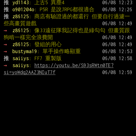
推 
yd1143
: 上古5 異塵4
推 
o901204o
: P5R 是說JRPG都很適合
推 
z86125
: 商店有驗證過的都還行 但要自行過濾一
些高畫質遊戲
→ 
z86125
: 像33遠征隊我記得也是綠勾勾 但畫質跟
狗啃一樣完全浪費開
→ 
z86125
: 發組的用心
→ 
bustyma19
: 單手操作略顯重
推 
saiiys
: FF7 重製版
→ 
saiiys
: 
https://youtu.be/S93sRWtn0TE?
si=yoWdq2AAZ3NIuT7f