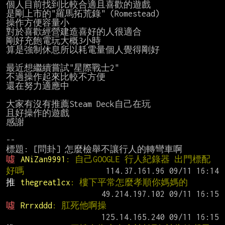
個人目前找到比較合適且喜歡的遊戲

是剛上市的"羅馬拓荒錄" (Romestead)

操作方便容量小

對於喜歡經營建造喜好的人很適合

剛好充飽電玩大概3小時

算是強制休息所以耗電量個人覺得剛好

最近想繼續嘗試"星際戰士2"

不過操作起來比較不方便

還在努力適應中

大家有沒有推薦Steam Deck自己在玩

且好操作的遊戲

感謝

--

噓 
ANiZan9991
: 自己GOOGLE 行人紀錄器 出門標配
好嗎
推 
thegreatlcx
: 樓下平常怎麼孝順你媽媽的
噓 
Rrrxddd
: 肛死他啊操