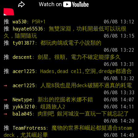
推 
wa530
: P5R+1
推 
hayate65536
: 無雙深淵，功耗開最低可以玩很
久，隨開隨玩
推 
ty013877
: 都玩肉鴿或電子小說類的
推 
descent
: 劍星, 很順, 電力不確定能撐多久
推 
acer1225
: Hades,dead cell,空洞,dredge都適合
→ 
acer1225
: 人龍8我也是用deck破關不過真的耗電
→ 
Newtype
: 新出的挖掘者米娜不錯
推 
yykk3210
: 歧路旅人2
→ 
bala045
: 肉割吧 銀河城沒一直玩一下就忘記了
推 
TeamFrotress
: 魔物的世界和崛起都挺適合steam 
deck，尤其崛起畢