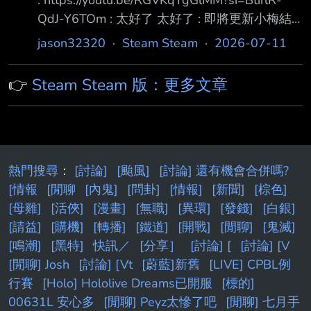
到多少不知道 但從永恆來的受眾應該是還難免
QdJ-Y6TOm : 太好了 太好了 : 即將更新小梅結
失望 這次的的DLC: Revelation 引入新武器長
緣、郁竹結緣，還有支線跟新增難度。 : 不知道
矛，讓永恆的機動性回歸 DLC開始不久後會先短
jason32320
·
Steam Steam
·
2026-07-11
四師兄會搞出甚麼新把戲。 : 小梅王宿願得償 :
暫禁用盾牌不能使用，算是強迫要習慣新武器長
趁著熱度想詢問一下 這遊戲是要玩多久才能感
矛 長矛的基本功能有: 完美格檔、完美閃避、衝
👉
Steam Steam 版：更多文章
受到樂趣呢？ 目前夏特買了之後遊玩一小段時
刺
間，但目前還沒感受到有一堆人說的這麼神，玩
不太明白 ....想請問大概何時才會覺得好玩呢？
個人認為幾個對我而言比較不適應的部分 1.每個
月三次地點選擇讓我想到實況野球的養成模式，
熱門搜尋
：
[討論]
[颱風]
[討論] 還有機會合併嗎?
就一樣是給
[情報
[閒聊
[內鬼]
[問卦]
[情報]
[新聞]
[棕色]
[母雞]
[活俠]
[漫畫]
[無職]
[異環]
[發錢]
[白銀]
[請益]
[購機]
[轉播]
[鐵道]
[開戰]
[閒聊]
[鬼滅]
[鳴潮]
[黑特]
快訊／
[分享］
[討論] [
[討論] [V
[閒聊] Josh
[討論] [Vt
[蔚藍]新舊
[LIVE] CPBL例
行賽
[Holo] Hololive Dreams已開服
[標的]
00631L 安心多
[閒聊] Peyz太慘了吧
[閒聊] 七月手