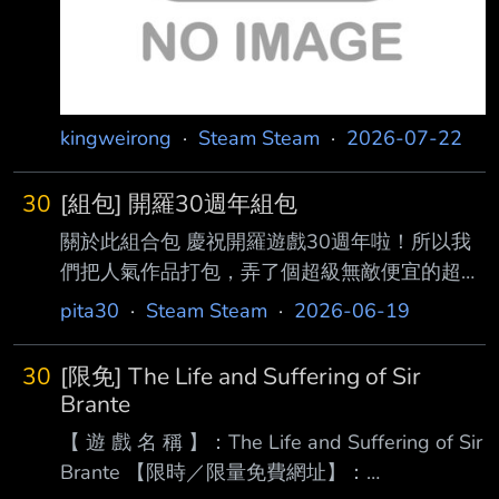
kingweirong
·
Steam Steam
·
2026-07-22
30
[組包] 開羅30週年組包
關於此組合包 慶祝開羅遊戲30週年啦！所以我
們把人氣作品打包，弄了個超級無敵便宜的超值
組合包喔～ 預計限時一個月左右，計畫一共推
pita30
·
Steam Steam
·
2026-06-19
出四彈。不過，要是被社長發現並且挨罵的話，
這個組合 包就會光速下架！ 久違的便宜開羅組
30
[限免] The Life and Suffering of Sir
包 理所當然沒哆啦A夢 都是一款275元配三款
Brante
172元 這月初開始賣 說明寫預計賣一個月 日期
【 遊 戲 名 稱 】：The Life and Suffering of Sir
感覺會跟夏特重疊 或許有機會等到折上折 低價
Brante 【限時／限量免費網址】：
收集開羅遊戲的好機會 Vol.1