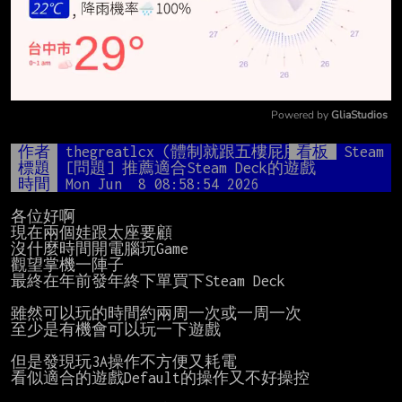
Powered by 
GliaStudios
Mute
作者
thegreatlcx (體制就跟五樓屁股一樣)
看板
Steam
標題
[問題] 推薦適合Steam Deck的遊戲
時間
Mon Jun  8 08:58:54 2026
各位好啊

現在兩個娃跟太座要顧

沒什麼時間開電腦玩Game

觀望掌機一陣子

最終在年前發年終下單買下Steam Deck

雖然可以玩的時間約兩周一次或一周一次

至少是有機會可以玩一下遊戲

但是發現玩3A操作不方便又耗電

看似適合的遊戲Default的操作又不好操控
