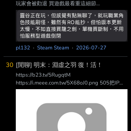
玩家會被勸退 買遊戲最看重這細節
https://tinyurl.com/29mb9hsb Steam 玩家在購
買遊戲前，對社群評價的依賴程度超乎你的想
像。根據數據分析機構 GameDiscoverCo，向
3,800 名 Steam 資深玩家進行的最新調查，有
91.9% 表示買遊戲 前會看玩家評論，其中更有
pl132
·
Steam Steam
·
2026-07-27
40.5% 的玩家屬於「每次買都必看」的重度依
賴者。值得開 發商注意的是，一旦遊戲評價降
30
[閒聊] 明末：淵虛之羽 復！活！
到「褒貶不一」或以下，有 51.1% 的玩家購買
意願會跟 著降低，
https://b23.tv/5RugqtM
https://i.meee.com.tw/5X68oJ0.png 505把IP買
回來後把夏思源跟新工作室找回來了 同時決定
要把這個明末發展成一套新IP 哇操沒想到真的活
了啊 復活賽打贏了，明粉還要重新進攻嗎？ --