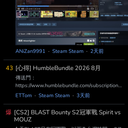
ANiZan9991
·
Steam Steam
·
2天前
43
[心得] HumbleBundle 2026 8月
傳送門：
https://www.humblebundle.com/subscription
本包領取到期日： 太平洋時間 2027/03/01 上
ETTom
·
Steam Steam
·
3天前
午10點 1.Like a Dragon: Infinite Wealth (人龍
8)
爆
[CS2] BLAST Bounty S2冠軍戰 Spirit vs
https://store.steampowered.com/app/2072450
MOUZ
/8/ 極度好評 (16,152) 90% 史低 NT.472