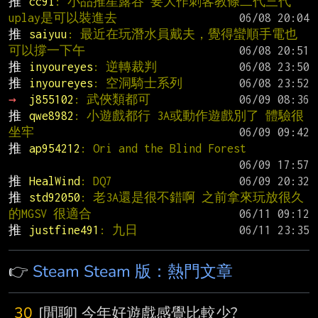
推 
cc9i
: 小品推星露谷 要大作刺客教條二代三代 
uplay是可以裝進去
推 
saiyuu
: 最近在玩潛水員戴夫，覺得蠻順手電也
可以撐一下午
推 
inyoureyes
: 逆轉裁判
推 
inyoureyes
: 空洞騎士系列
→ 
j855102
: 武俠類都可
推 
qwe8982
: 小遊戲都行 3A或動作遊戲別了 體驗很
坐牢
推 
ap954212
: Ori and the Blind Forest
推 
HealWind
: DQ7
推 
std92050
: 老3A還是很不錯啊 之前拿來玩放很久
的MGSV 很適合
推 
justfine491
: 九日
👉
Steam Steam 版：熱門文章
30
[閒聊] 今年好遊戲感覺比較少?