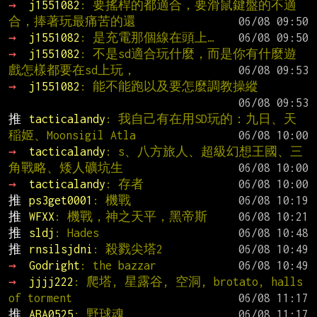
→ 
j1551082
: 要搖桿的都適合，要滑鼠鍵盤的不適
合，捧著玩最痛苦的還
→ 
j1551082
: 是充電那個線在頭上…
→ 
j1551082
: 不是sd適合玩什麼，而是你有什麼遊
戲怎樣都要在sd上玩，
→ 
j1551082
: 能不能跑以及要怎麼調教操縱
推 
tacticalandy
: 我自己有在用SD玩的：九日、天
稲姬、Moonsigil Atla
→ 
tacticalandy
: s、八方旅人、超級幻想王國、三
角戰略、矮人礦坑生
→ 
tacticalandy
: 存者
推 
ps3get0001
: 機戰
推 
WFXX
: 機戰，神之天平，黑帝斯
推 
sldj
: Hades
推 
rnsilsjdni
: 殺戮尖塔2
→ 
Godright
: the bazzar
→ 
jjjj222
: 爬塔, 星露谷, 空洞, brotato, halls 
of torment
推 
ABA0525
: 野球魂