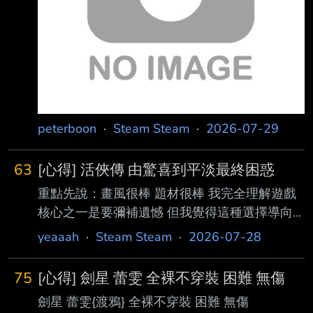
peterboon
·
Steam Steam
·
2026-07-29
63
[心得] 活俠傳 由驚喜到平淡最終困惑
重點先說：畫風很棒 題材很棒 我完全理解遊戲
核心之一是要彌補遺憾 但我覺得這種選擇導向
的遊戲內容 最應該注意的是故事劇情的連貫性
yeaaah
·
Steam Steam
·
2026-07-28
而且是從玩家人生第一次打開這個遊戲開始玩的
時候開始 而非需要用其他周目去填補 甚至腦補
75
[心得] 劍星 蕾雯 全裸不穿裝 困難 無傷
去產生ABC之後直接跳出Z的各種理由 我個人長
劍星 蕾雯{渡鴉} 全裸不穿裝 困難 無傷
期偏愛選擇導向、視覺小說這類型的遊戲 但是