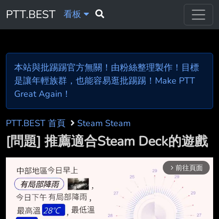
PTT.BEST
看板
本站與批踢踢官方無關！由粉絲整理製作！目標
是讓年輕族群，也能容易逛批踢踢！Make PTT
Great Again！
PTT.BEST 首頁
Steam Steam
[問題] 推薦適合Steam Deck的遊戲
前往頁面
arrow_forward_ios