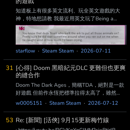
的遊戲
如之前玩的是義大利的《艾諾提亞：失落之
知道板上有很多英文流利、玩全英文遊戲的大
歌》，第一 輪玩起來覺得是還不錯啦，雖然還
神，特地想請教 我最近用英文玩了Being a
是有人覺得很爛，但起碼整個順順的往前走，不
DIK，驚為天人 主要這遊戲的內容就是一場盛大
太會有 卡關的情況。但是後來剩下幾個收集
的美國大學生生活巡禮 裡面所有人的對話都是
盃，還有同一敵人要擊敗幾次才會出現在目錄的
平常生活中用的 我以前都沒有用英文玩遊戲的
習慣 目前有用英文玩的遊戲只有： Being a DIK
starflow
·
Steam Steam
·
2026-07-11
Desert Stalker Gwent: The Witcher Card
Game(線上昆特牌) 我是認真覺得Being a DIK對
31
[心得] Doom 黑暗紀元DLC 更難但也更爽
我學習生活英文很有幫助 裡面的生活對話很實
的縫合作
用 我是會邊玩邊跟著一句一句把裡面的英文對
Doom The Dark Ages，簡稱TDA，絕對是一款
話朗讀出來的
好遊戲 但前作永恆把標準拉得太高了，雖然
TDA試圖以不同方向來尋求突破，但還是免不了
w0005151
·
Steam Steam
·
2026-07-12
被拿 來比較 總體熱度來說TDA真的是比永恆差
了許多 主因就是操作的天花板降低了太多，玩
53
Re: [新聞] [活俠] 9月15更新梅竹線
家缺少了重複遊玩和鑽研的動機 新玩家有吸引
: https://youtu.be/RGVKqYgGlMM?si=BtirlR-