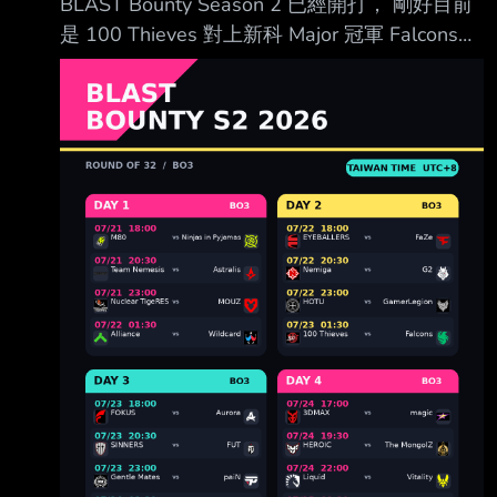
BLAST Bounty Season 2 已經開打， 剛好目前
是 100 Thieves 對上新科 Major 冠軍 Falcons，
來開一篇給有看 CS2 的板友一起聊。 賽事期
間：7/21～8/2 參賽隊伍：32 隊 總獎金：
1,150,000 美元 比賽項目：Counter-Strike 2 前
兩輪為線上 BO3 單淘汰， 32 隊打到剩下 8 隊
後，晉級隊伍將前往馬爾他， 於 7/30～8/2 進
行 Final 8 LAN 決賽。 轉播： Twitch
https://www.twitch.t