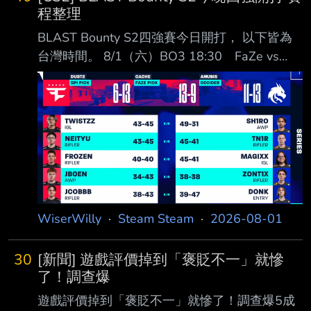
程整理
BLAST Bounty S2四強賽今日開打， 以下皆為
台灣時間。 8/1（六）BO3 18:30 FaZe vs
Spirit（進行中） 正式選圖： Map 1
Dust2 Spirit選圖 Map 2 Cache FaZe
選圖 Map 3 Anubis 決勝圖 21:30 Astralis
vs MOUZ 第二場為接續開打，實際時間可能延
後； 選圖尚未公布。 8/2（日）18:30 冠軍賽，
BO5 官方直播：
https://www.youtube.com/watch?
v=eIQP8O486Cc
WiserWilly
·
Steam Steam
·
2026-08-01
30
[新聞] 遊戲評價掉到「褒貶不一」就慘
了！調查爆
遊戲評價掉到「褒貶不一」就慘了！調查爆5成