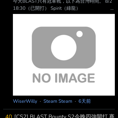
今天BLAST只有冠軍戰，以下為台灣時間。 8/2
2.Dead Cells + The Bad Seed DLC
18:30（已開打） Spirit（綠龍）
https://store.steampowered.com/
vs MOUZ（老鼠） BO5，先拿三張地圖者奪
冠。 Map 1：Dust2（Spirit選） Map 2：
Mirage（MOUZ選） Map 3：Ancient（Spirit
選） Map 4：Nuke（MOUZ選） Map 5：
Cache（決勝圖） 官方直播：
https://www.youtube.com/@BLASTPremier/live
Twitch： https://www.twitch
WiserWilly
·
Steam Steam
·
6天前
40
[CS2] BLAST Bounty S2今晚四強開打 賽