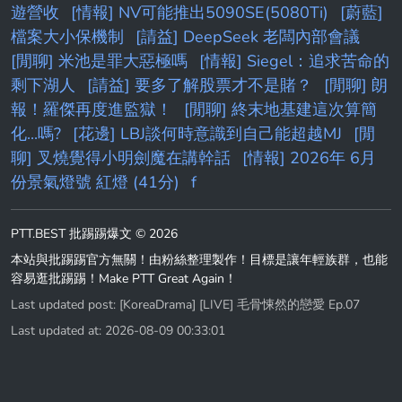
遊營收
[情報] NV可能推出5090SE(5080Ti)
[蔚藍]
檔案大小保機制
[請益] DeepSeek 老闆內部會議
[閒聊] 米池是罪大惡極嗎
[情報] Siegel：追求苦命的
剩下湖人
[請益] 要多了解股票才不是賭？
[閒聊] 朗
報！羅傑再度進監獄！
[閒聊] 終末地基建這次算簡
化...嗎?
[花邊] LBJ談何時意識到自己能超越MJ
[閒
聊] 叉燒覺得小明劍魔在講幹話
[情報] 2026年 6月
份景氣燈號 紅燈 (41分)
f
PTT.BEST 批踢踢爆文 © 2026
本站與批踢踢官方無關！由粉絲整理製作！目標是讓年輕族群，也能
容易逛批踢踢！Make PTT Great Again！
Last updated post:
[KoreaDrama] [LIVE] 毛骨悚然的戀愛 Ep.07
Last updated at: 2026-08-09 00:33:01