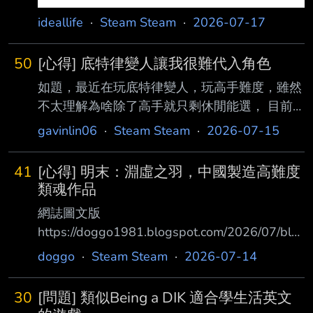
ideallife
·
Steam Steam
·
2026-07-17
50
[心得] 底特律變人讓我很難代入角色
如題，最近在玩底特律變人，玩高手難度，雖然
不太理解為啥除了高手就只剩休閒能選， 目前
第一次通關，玩了九小時。 事先知道這遊戲劇
gavinlin06
·
Steam Steam
·
2026-07-15
情很多支線，不過我本來以為是類似蝙蝠俠阿卡
漢瘋人院那種方式來控 制角色和推劇情，沒想
41
[心得] 明末：淵虛之羽，中國製造高難度
到是解謎+QTE，我是手殘黨，雖然有拿到百戰
類魂作品
百勝的成就，不過下 次應該會直接選休閒難度
網誌圖文版
了。 言歸正傳，這款遊戲的設定我就算通關了
https://doggo1981.blogspot.com/2026/07/blo
還是沒看懂，仿生人到底是根據什麼原理製作的
g-post.html -------------------- [遊戲] 明末：
doggo
·
Steam Steam
·
2026-07-14
AI？為什麼所有不同功能類型的仿生人都要使用
淵虛之羽，中國製造的高難度類魂作品 《明
這種擁有高共情能力的AI？為什麼容許程 式產
末：淵虛之羽》封面 第一隻Boss，第二階段炸
生感情？可能是我玩康納的時候沒成功了解到
30
[問題] 類似Being a DIK 適合學生活英文
出的煙火很炫！ 最近開始玩一些類魂遊戲，例