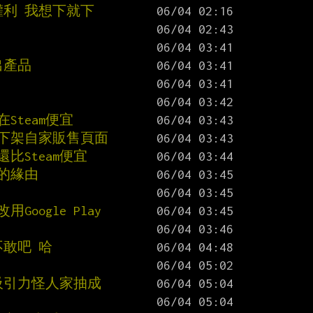
權利 我想下就下
出產品
Steam便宜
eam下架自家販售頁面
比Steam便宜
告的緣由
用Google Play
不敢吧 哈
吸引力怪人家抽成