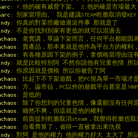
sarc
: 1.他的確有威脅下架。 2.他的確是市場最
sarc
: 別家當理由。 我是建議STEAM乾脆取消發KE
indy
: 你真的對某些廠做過這件事 那就是了
indy
: 不是你找到別家有更低的就可以混過去
achaos
: 老實講，單論下架而言，任何平台都能因
achaos
: 賣產品，那本來就是他作為平台方的權利
achaos
: 有各種原因下架的例子，拿價格當理由沒
indy
: 就是比較特別阿 不然你說他有兒童色情 所
indy
: 你原因就是價格 所以你被告了阿
achaos
: 比起下不下架遊戲，把PC視為單一市場才
achaos
: 方。論市佔，PC以外的遊戲平台甚至是100
achaos
: 是低的
achaos
: 除了你想到的兒童色情，像還願沒有任何原
achaos
: 雖然不爽，但這就是他的權利
achaos
: 前面提到乾脆取消steam，我覺得乾脆也
achaos
: 台看齊算了，省得一直被拿出來仇視
indy
: 對阿 是他的權力 他的權力好大 太大了 所