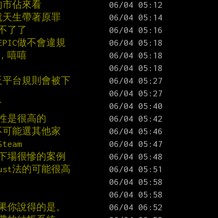
的市佔來看
中就天生帶著原罪
做不了了
PIC做不會違規
了，嘻嘻
反平台規則會被下
了
能性是很高的
不可能選其他家
eam
果下場很慘的案例
ust法的可能很高
如果你說得的是。