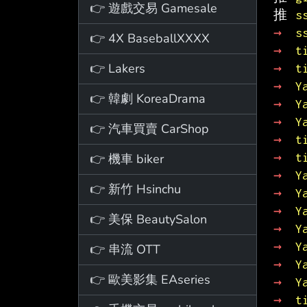
👉 遊戲交易 Gamesale
推 
s
→ 
s
👉 4X BaseballXXXX
→ 
t
👉 Lakers
→ 
t
→ 
Y
👉 韓劇 KoreaDrama
→ 
Y
→ 
Y
👉 汽車買賣 CarShop
→ 
t
→ 
t
👉 機車 biker
→ 
Y
👉 新竹 Hsinchu
→ 
Y
→ 
Y
👉 美保 BeautySalon
→ 
Y
→ 
Y
👉 串流 OTT
→ 
Y
👉 歐美影集 EAseries
→ 
Y
→ 
t