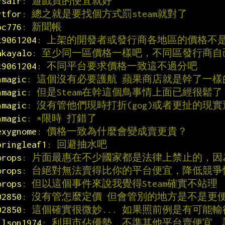
rsair
: 遊戲買的便宜就好
rtfor
: 總之就是要找個方式罰steam就對了
pc776
: 新聞帳
t9061204
: 上架的開發者或發行商各地區的價格不
akayalo
: 至少同一區價格一樣吧，不同區發行商自
t9061204
: 不同平台要求價格一致這不過分吧
hmagic
: 這個沒有必要護航 蘋果商店就是幹了一
hmagic
: 但是Steam在幹這個鳥事情上面已經很鬆了
hmagic
: 沒有管他們現時打折(gog)或者更扯的現實送
hmagic
: *限時 打錯了
exygnome
: 價格一致為什麼會變成賣更貴？
pringleaf1
: 回避抽水吧
orops
: 片面最惠在不少國家都是法律上禁止的，因
orops
: 台絕對無法賣得比你的平台便宜，降低競爭
orops
: 但以這個事件來說我覺得Steam確實不站理
02850
: 沒有管怎麼定價 但會管別的地方是不是更
02850
: 這個確實很微妙... 如果照前例是有可能
ilson1974
: 利用市佔優勢，不準其他平台賣便宜。