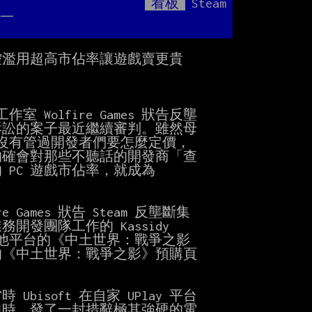
看板
Steam
Mute
格一
控濫用超高市佔率讓遊戲賣更貴

室 Wolfire Games 狀告反壟

訴訟的案子最近繼續審判。雖然母

m 根本沒有管過開發者們要怎麼定價，

的確會對那些不聽話的開發商「查

PC 遊戲市佔率，就成為

ames 狀告 Steam 反壟斷集

開發團隊工作的 Kassidy

其他平台的《中土世界：戰爭之影

平台的《中土世界：戰爭之影》預購頁

isoft 在自家 UPlay 平台

時，發了一封措辭極其強硬的電
