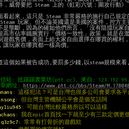
件，威脅要把 Steam 上的《虹彩六號：圍攻行動》
面看起來，這只是 Steam 非常嚴格的施行自己規
 Steam 玩家。但不論英國還是美國的案件，控方主要
不是壟斷，因為的確如他們所言，「沒有阻擋玩家自
超高市佔率鐵腕實行「價格一致性」政策，就是在濫
制遊戲售價，表面上給大家自由選擇在哪買的權利，但實
，讓玩家在哪買都一樣高價。

道這個如果被告成功,要罰多少錢,以steam規模來看
章網址: 
https://www.ptt.cc/bbs/Steam/M.17804
onans
: 這樣犯法？可是台灣也很多公司會要求各平
insong
: 但台灣主管機關公平會是個笑話阿
ayliu945
: 可能台灣比較嚴格所以可以這樣
achaos
: 我在epic首頁找一下就至少有三款定價更
1q3z9c7
: 常常有打骨折的遊戲欸