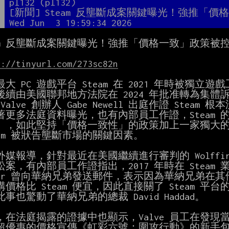
者
pl132 (pl132)
題
[新聞] Steam 反壟斷成案關鍵曝光！強推「價
間
Wed Jun  3 19:59:34 2026
eam 反壟斷成案關鍵曝光！強推「價格一致」政策被
s://tinyurl.com/273sc82n
大 PC 遊戲平台 Steam 在 2021 年時被獨立遊戲工作
後續由美國聯邦地方法院在 2024 年批准轉為集體
Valve 創辦人 Gabe Newell 出庭作證 Stea
著更多法庭資料曝光，也有內部員工作證，Steam 
」，如此堅持「價格一致性」的政策加上一家獨大的 
媒報導，針對最近在美國繼續進行審判的 Wolffire G
案，有內部員工作證指出，2017 年時在 Steam 業務
rber 曾向華納兄弟發送郵件，表示因為華納兄弟在
購價格比 Steam 便宜，因此直接關了 Steam 
事也驚動了華納兄弟的總裁 David Haddad。

在法庭揭露的證據中也顯示，Valve 員工在發現當時 Ub
超優惠的價格宣傳《虹彩六號：圍攻行動》的新手包