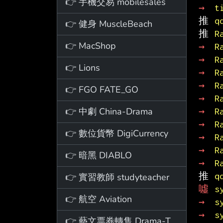
👉 手機交易 mobilesales
→ 
t
推 
q
👉 健身 MuscleBeach
推 
R
👉 MacShop
→ 
R
→ 
R
👉 Lions
→ 
R
→ 
R
👉 FGO FATE_GO
→ 
R
👉 中劇 China-Drama
→ 
R
→ 
R
👉 數位貨幣 DigiCurrency
→ 
R
→ 
R
👉 暗黑 DIABLO
→ 
R
推 
q
👉 實習教師 studyteacher
噓 
s
👉 航空 Aviation
→ 
s
→ 
s
👉 藝文票券轉售 Drama-Ticket