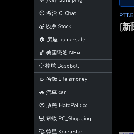
😊 希洽 C_Chat
PTT.
[新
💰 股票 Stock
🏠 房屋 home-sale
🏀 美國職籃 NBA
⚾ 棒球 Baseball
👛 省錢 Lifeismoney
🚗 汽車 car
😡 政黑 HatePolitics
💻 電蝦 PC_Shopping
🥰 韓星 KoreaStar