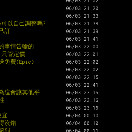
是可以自己調整嗎?
己訂
樣的事情告輸的
 只管定價
免費(Epic)
為這會讓其他平
性
便宜
輸得沒錯
該罰