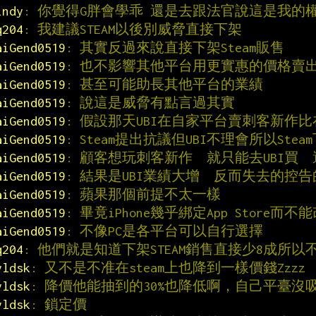
indy
: 你覺得G胖會學乖 還是去跟法官說這是我的
q204
: 我建議STEAM以後別威脅直接下架
aiGend0519
: 其實反過來說直接下架Steam販售
aiGend0519
: 也不影響其他平台用更實惠的價格賣
aiGend0519
: 甚至可能助長其他平台的業績
aiGend0519
: 說這是威脅有點言過其實
aiGend0519
: 假設那天UBI在自家平台賣刺客新作比在
aiGend0519
: Steam提出抗議但UBI不理會所以St
aiGend0519
: 顧客想玩刺客新作　就只能去UBI買　還
aiGend0519
: 結果是UBI業績大增　反而失去的控
aiGend0519
: 蘋果那個前提不太一樣
aiGend0519
: 畢竟iPhone幾乎綁定App Store而不能改
aiGend0519
: 不像PC是各平台可以自行選擇
q204
: 他們就是知道下架STEAM銷售直接少8成所以
yldsk
: 又不是不准在steam上也降到一樣價錢Zzzz
yldsk
: 降價他能抽到的30%也降低啊，自己平臺沒
yldsk
: 鎖定價