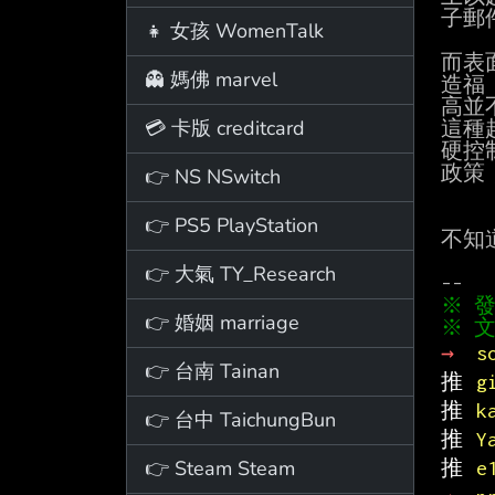
子郵
👧 女孩 WomenTalk
而表
👻 媽佛 marvel
造福
高並
💳 卡版 creditcard
這種
硬控
政策
👉 NS NSwitch
👉 PS5 PlayStation
不知
👉 大氣 TY_Research
👉 婚姻 marriage
※ 文
→ 
s
👉 台南 Tainan
推 
g
推 
k
👉 台中 TaichungBun
推 
Y
👉 Steam Steam
推 
e