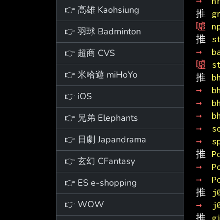
→ 
n
👉 高雄 Kaohsiung
推 
g
噓 
n
👉 羽球 Badminton
推 
s
→ 
b
👉 超商 CVS
噓 
s
👉 米哈遊 miHoYo
推 
b
→ 
b
👉 iOS
→ 
b
→ 
b
👉 兄弟 Elephants
→ 
s
👉 日劇 Japandrama
→ 
s
推 
P
👉 玄幻 CFantasy
→ 
P
→ 
P
👉 ES e-shopping
推 
j
👉 WOW
→ 
j
推 
g