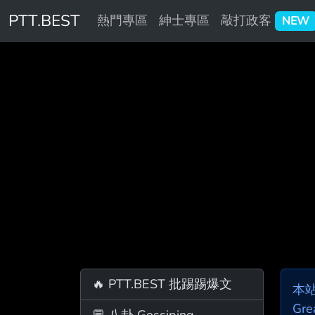
PTT.BEST
熱門專區
紳士專區
敲打政客
NEW
🔥 PTT.BEST 批踢踢爆文
本
Gre
💬 八卦 Gossiping