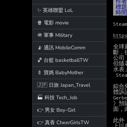
作
標
✨ 英雄聯盟 LoL
時
🍿 電影 movie
St
🪖 軍事 Military
http
全球最
📡 通訊 MobileComm
斷，
公司 
🏀 台籃 basketballTW
但隨
水表
🍼 寶媽 BabyMother
 Steam 被狀告壟斷市場的關鍵因素。

🇯🇵 日旅 Japan_Travel
綜合外
體訴訟
🏭 科技 Tech_Job
Ge
》預
面，此
👉 男女 Boy-Girl
此外，
👉 真香 CheerGirlsTW
上以