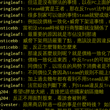
pringleaf1
: 但這是沒有辦法的事情，以在PC上面
pringleaf1
: Steam確實是王者，那在反Trust法
pringleaf1
: 很多別家可以做的事情Steam就變成
pringleaf1
: 例如說價格一致化+威脅下架這事情，E
usticebb
: 當初沒steam時候發行商壟斷就沒關係
pringleaf1
: 最重要的原因就是市佔沒到那邊
usticebb
: 威脅下架用語嚴重了點，應該說是因違
usticebb
: 架，反正怎麼聳動怎麼來
pringleaf1
: 那違反甚麼規則呢？就是價格一致化
pringleaf1
: 價格一致化這東西，中反Trust的可
pringleaf1
: 同價位下，以現在的局勢下消費者是
pringleaf1
: 不同價位又會因為Steam的規則不能上St
pringleaf1
: 加上過去幾年都有看到不用Steam結
pringleaf1
: 法官綜合判斷下來，判Steam違反反Tr
q204
: 希望G胖放大絕，直接把這些國家鎖區撤離
q204
: 反正不用面對股東，看誰會被幹死
elvester
: 蘋果商店幹過一樣的事是什麼時後？ 