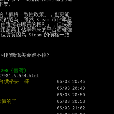
下架。

定的「價格一致性政策」，也更能

都認為，雖然 Steam 市佔率超

由選擇在哪買的權利」，但挾著

用超高市佔率帶來的平台霸權強

質因為 Steam 的價格一致

,可能幾億美金跑不掉?

87981.A.554.html
台價格要一樣
低價的了