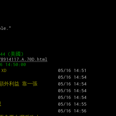
78914117.A.70D.html
XD
額外利益 靠一張
思