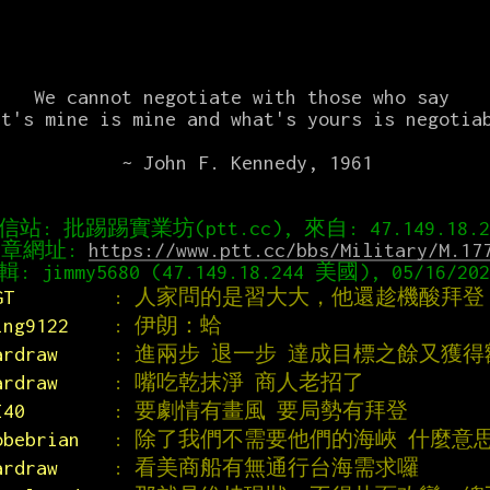
with those who say

    ~ John F. Kennedy, 1961

章網址: 
https://www.ptt.cc/bbs/Military/M.17
GT         
: 人家問的是習大大，他還趁機酸拜登 
ing9122    
: 伊朗：蛤
ardraw     
: 進兩步 退一步 達成目標之餘又獲得
ardraw     
: 嘴吃乾抹淨 商人老招了
I40        
: 要劇情有畫風 要局勢有拜登
obebrian   
: 除了我們不需要他們的海峽 什麼意
ardraw     
: 看美商船有無通行台海需求囉