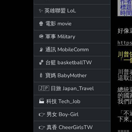
作
標
✨ 英雄聯盟 LoL
時
🍿 電影 movie
好像
🪖 軍事 Military
http
📡 通訊 MobileComm
川普
「一
🏀 台籃 basketballTW
川普
🍼 寶媽 BabyMother
這取
🇯🇵 日旅 Japan_Travel
總統
的國
🏭 科技 Tech_Job
我們
「不
👉 男女 Boy-Girl
下來。
👉 真香 CheerGirlsTW
====
