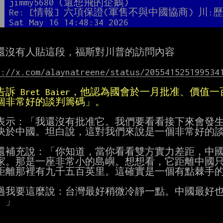
者
jimmy5680 (還想飛的企鵝)
題
Re: [情報] 六項保證(軍售不與中國協商) 川:
間
Sat May 16 14:48:34 2026
還沒有人貼這段，福斯對川普的訪問內容

s://x.com/alaynatreene/status/205541525199534
告訴 Bret Baier，他認為國會於一月批准、價
個非常好的談判籌碼」。
表示：「我還沒有批准它。我們要看看接下來會發生
決於中國。坦白說，這對我們來說是一個非常好的談
還補充說：「你知道，當你看看雙方實力差距，中國
家。那是一座非常小的島嶼。想想看，它距離中國只
距離那裡有九千五百英里。這確實是一個有點棘手的
過我要這麼說：台灣最好稍微冷靜一點。中國最好也
」
