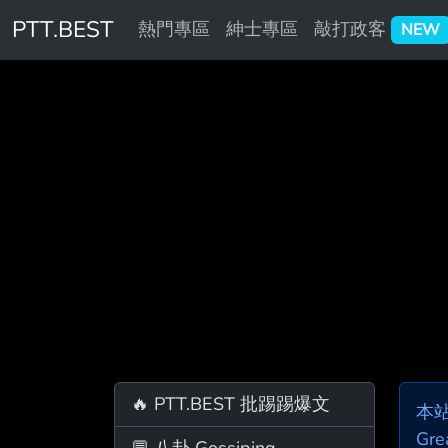
PTT.BEST
熱門專區
紳士專區
敲打政客
NEW
🔥 PTT.BEST 批踢踢爆文
本
Gre
💬 八卦 Gossiping