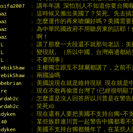
usifa2007  
: 講年年講 深怕別人不知道你要台獨
aaz        
: 這時候又搬出美國了？笑死。先去
aaz        
: 怎麼運作的再來唬爛好嗎？美國需
aaz        
: 為中華民國政府不用聽房東的話耶
aaz        
: 啊！
IL         
: 講了那麼一大段還不就那句老話：
IL         
: 變現狀。（所以中國、台灣兩邊都
IL         
: 不要鬧事）
rebikShaw  
: 主權獨立跟互不隸屬都講了，之前
rebikShaw  
: 兩國論嗎
obebrian   
: 美國說現在就是維持現狀 現在就是
ire        
: 現在不敢再偷渡台灣了!已經很明顯
ardah2c    
: 怎麼還是沒人回答所以川普是在警
ardah2c    
: 笑死XD
ndyken     
: 現在還有人要把美國不支持台獨=不
I40        
: 某些族群連川普一起警告中國都看不
ndyken     
: 美國不支持台獨都幾年了，在某些