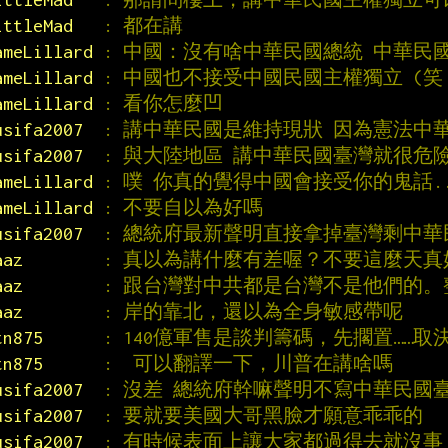
ittleMad   
: 都在講
ameLillard 
: 中國：沒有啥中華民國總統 中華民
ameLillard 
: 中國也不接受中國民國主權獨立 (笑
ameLillard 
: 看你怎麼凹
usifa2007  
: 講中華民國是維持現狀 因為憲法中
usifa2007  
: 與大陸地區 講中華民國臺灣就很危
ameLillard 
: 噗 你真的覺得中國會接受你的鬼話..
ameLillard 
: 不要自以為好嗎
usifa2007  
: 總統府最新聲明直接拿掉臺灣剩中
aaz        
: 真以為講什麼有差喔？不要這麼天
aaz        
: 跟台灣對中共都是台灣不是他們的
aaz        
: 岸的靠北，還以為全身敏感帶呢
tn875      
: 140億軍售是談判籌碼，先擱置……
tn875      
:  可以翻譯一下，川普在講啥嗎
usifa2007  
: 沒差 總統府幹嘛聲明不寫中華民國
usifa2007  
: 要就要美國大哥黑臉才願意乖乖的
usifa2007  
: 有時候表面上讓大家都過得去就沒事