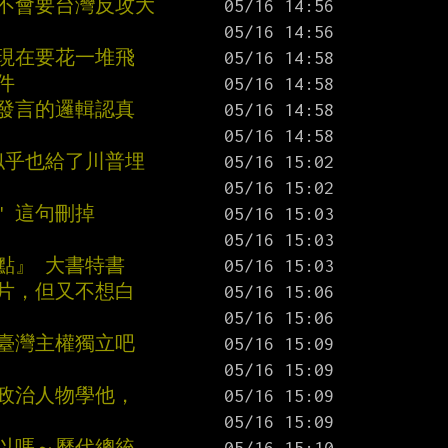
總不會要台灣反攻大
果現在要花一堆飛
件
他發言的邏輯認真
似乎也給了川普埋
" 這句刪掉
點』 大書特書
晶片，但又不想白
口臺灣主權獨立吧
堆政治人物學他，
可以嗎～歷代總統