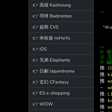
👉 高雄 Kaohsiung
--

👉 羽球 Badminton
        We cannot negotiate 
👉 超商 CVS
 "What's mine is mine and what's yours is negotiable."

            
👉 米哈遊 miHoYo
👉 iOS
※ 文
👉 兄弟 Elephants
推 
C
👉 日劇 Japandrama
推 
k
推 
w
👉 玄幻 CFantasy
→ 
w
👉 ES e-shopping
推 
L
推 
k
👉 WOW
推 
w