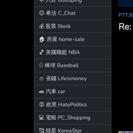
😊 希洽 C_Chat
PTT.
Re
💰 股票 Stock
🏠 房屋 home-sale
🏀 美國職籃 NBA
⚾ 棒球 Baseball
👛 省錢 Lifeismoney
🚗 汽車 car
😡 政黑 HatePolitics
💻 電蝦 PC_Shopping
🥰 韓星 KoreaStar