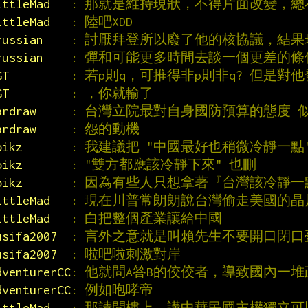
ittleMad   
: 那就是維持現狀，不得片面改變，
ittleMad   
: 陸吧XDD
russian    
: 討厭拜登所以廢了他的核協議，結
russian    
: 彈和可能更多時間去談一個更差的條
GT         
: 若p則q，可推得非p則非q? 但是對
GT         
: ，你就輸了
ardraw     
: 台灣立院最對自身國防預算的態度 
ardraw     
: 怨的動機
oikz       
: 我建議把 "中國最好也稍微冷靜一點
oikz       
: "雙方都應該冷靜下來" 也刪
oikz       
: 因為有些人只想拿著『台灣該冷靜一
ittleMad   
: 現在川普常朗朗說台灣偷走美國的
ittleMad   
: 白把整個產業讓給中國
usifa2007  
: 言外之意就是叫賴先生不要開口閉
usifa2007  
: 啦吧啦刺激對岸
dventurerCC
: 他就問A答B的佼佼者，導致國內一
dventurerCC
: 例如咆哮帝
ittleMad   
: 那請問樓上，講中華民國主權獨立