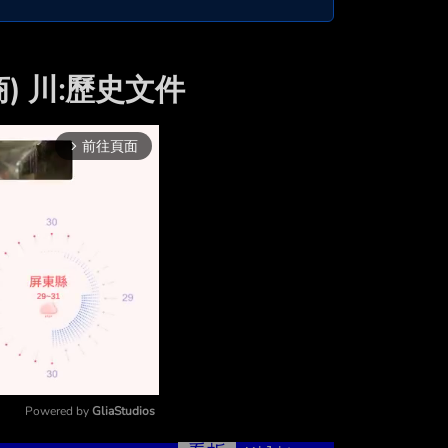
商) 川:歷史文件
前往頁面
arrow_forward_ios
Powered by 
GliaStudios