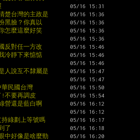
喔
搞清楚台灣的主政是
要扮黑臉？你真以
！你怎麼這麼好笑
美國反對任一方改
給我冷靜下來惦惦
不是人說互不隸屬是
中華民國台灣
了!不要再調皮
告綠營還是藍白啊
支持綠劃上等號嗎
到了
人眼中好像是啥麼勁