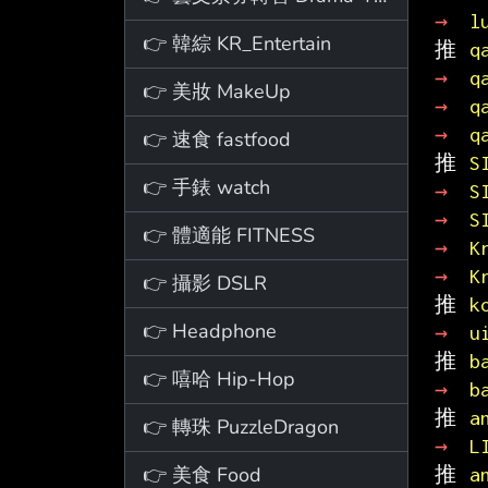
→ 
l
👉 韓綜 KR_Entertain
推 
q
→ 
q
👉 美妝 MakeUp
→ 
q
→ 
q
👉 速食 fastfood
推 
S
👉 手錶 watch
→ 
S
→ 
S
👉 體適能 FITNESS
→ 
K
→ 
K
👉 攝影 DSLR
推 
k
👉 Headphone
→ 
u
推 
b
👉 嘻哈 Hip-Hop
→ 
b
推 
a
👉 轉珠 PuzzleDragon
→ 
L
👉 美食 Food
推 
a