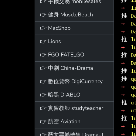
👉 手機交易 mobilesales
→ 
l
👉 健身 MuscleBeach
推 
D
→ 
D
👉 MacShop
→ 
D
推 
l
👉 Lions
→ 
l
👉 FGO FATE_GO
推 
D
→ 
D
👉 中劇 China-Drama
推 
l
推 
q
👉 數位貨幣 DigiCurrency
→ 
q
👉 暗黑 DIABLO
→ 
q
推 
u
👉 實習教師 studyteacher
→ 
u
推 
l
👉 航空 Aviation
→ 
l
→ 
l
👉 藝文票券轉售 Drama-Ticket