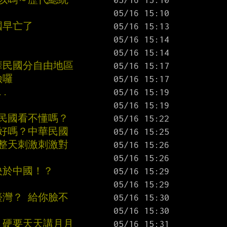
國早亡了
華民國分自由地區
險囉
.
華民國看不懂嗎？
真好嗎？中華民國
。整天刺激刺激對
取決於中國！？
臺灣？ 給你臉不
 硬要天天講月月