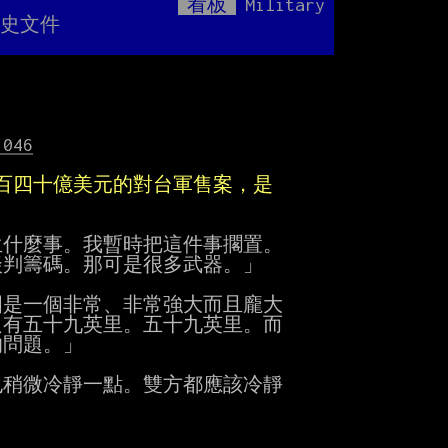
看板
Military
Mute
歷史文件
1046
值一百四十億美元的對台軍售案，是
什麼事。我暫時把這件事擱置。

判籌碼。那可是很多武器。」

是一個非常、非常強大而且龐大

有五十九英里。五十九英里。而

問題。」

稍微冷靜一點。雙方都應該冷靜
