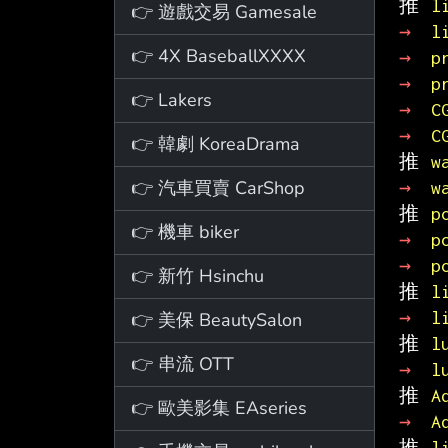
推 
l
👉 遊戲交易 Gamesale
→ 
l
👉 4X BaseballXXXX
→ 
p
→ 
p
👉 Lakers
→ 
C
→ 
C
👉 韓劇 KoreaDrama
推 
w
👉 汽車買賣 CarShop
→ 
w
推 
p
👉 機車 biker
→ 
p
→ 
p
👉 新竹 Hsinchu
推 
l
→ 
l
👉 美保 BeautySalon
推 
l
👉 串流 OTT
→ 
l
推 
A
👉 歐美影集 EAseries
→ 
A
推 
l