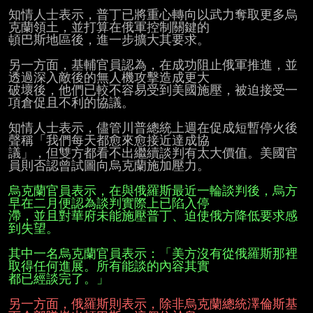
知情人士表示，普丁已將重心轉向以武力奪取更多烏
克蘭領土，並打算在俄軍控制關鍵的

頓巴斯地區後，進一步擴大其要求。

另一方面，基輔官員認為，在成功阻止俄軍推進，並
透過深入敵後的無人機攻擊造成更大

破壞後，他們已較不容易受到美國施壓，被迫接受一
項倉促且不利的協議。

知情人士表示，儘管川普總統上週在促成短暫停火後
聲稱「我們每天都愈來愈接近達成協

議」，但雙方都看不出繼續談判有太大價值。美國官
員則否認曾試圖向烏克蘭施加壓力。

烏克蘭官員表示，在與俄羅斯最近一輪談判後，烏方
早在二月便認為談判實際上已陷入停
滯，並且對華府未能施壓普丁、迫使俄方降低要求感
到失望。
其中一名烏克蘭官員表示：「美方沒有從俄羅斯那裡
取得任何進展。所有能談的內容其實
都已經談完了。」
另一方面，俄羅斯則表示，除非烏克蘭總統澤倫斯基