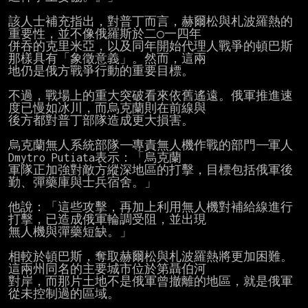
該人士補充指出，對普丁而言，赫爾松與札波羅熱的
重要性，並不像俄羅斯於二○一四年

併吞的克里米亞，以及同年開始代理人戰爭的頓巴斯
那樣具有「象徵意義」。然而，這兩

地仍是俄方戰爭行動的重要目標。

不過，戰場上的重大突破看來依舊遙遠。俄軍推進速
度已慢如冰川，而烏克蘭則在前線與

後方都對普丁部隊造成更大損害。

烏克蘭無人系統部隊——專責無人機作戰的部門——軍人
Dmytro Putiata表示：「烏克蘭

軍隊正加強對敵方縱深地區的打擊，目標包括俄軍後
勤、彈藥庫與士兵宿舍。」

他說：「這些攻擊，再加上利用無人機對補給線進行
打擊，已造成俄軍輪調受阻，並出現

無人機與彈藥短缺。」

相較於頓巴斯，奪取赫爾松與札波羅熱將更加困難。
這兩州同名的主要城市位於第聶伯河

對岸，而那片土地不是俄軍曾撤離的地區，就是俄軍
從未控制過的區域。
