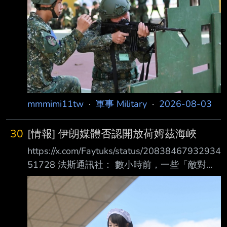
能與操作程序， 建立正確射擊觀念，為後續實
彈射擊訓練奠定基礎。 於是出現了這一張由士
兵操作美國援助M4A1步槍的照片
https://i.imgur.com/00ipGOv.jpeg 但兄弟 你的折
疊照門是沒有打開的
https://i.mopix.cc/U01Wh6.jp
mmmimi11tw
·
軍事 Military
·
2026-08-03
30
[情報] 伊朗媒體否認開放荷姆茲海峽
https://x.com/Faytuks/status/20838467932934
51728 法斯通訊社： 數小時前，一些「敵對陣
營」的媒體聲稱，伊朗已同意一項重新開放荷姆
茲海峽的計畫。 根據該計畫，船隻將經由伊朗
領海進入波斯灣，並經由阿曼領海駛出 一位伊
朗核談判團隊的消息人士向法斯通訊社表示：