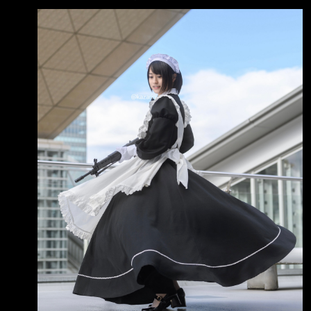
者（Patriot）三型攔截彈在2月至7 月期間約有
裁、將美軍撤離伊朗周邊地區、支付戰爭賠償並
65%已被消耗，目前預估庫存已不足850枚，而
釋放凍結的伊朗資產，同時停 止對伊
在美伊戰爭開始之前，美國原本 擁有約2,330枚
專家表示，目前波斯灣國家的相關武器庫存也已
經被嚴重消耗；此外，數個歐洲國家也已 將部
分自身庫存的攔截彈轉移給烏克蘭 CSIS表示，
光是沙烏地阿拉伯在衝突開始後的前38天，就使
用了其約2,800枚愛3攔截彈庫 存中的86%，截
至4月時僅剩約400枚