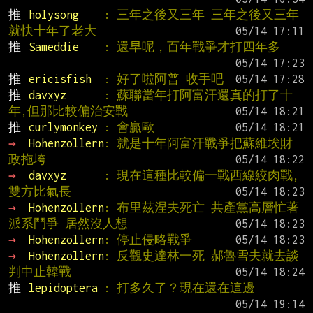
推 
holysong    
: 三年之後又三年 三年之後又三年 
就快十年了老大
推 
Sameddie    
: 還早呢，百年戰爭才打四年多
推 
ericisfish  
: 好了啦阿普 收手吧
推 
davxyz      
: 蘇聯當年打阿富汗還真的打了十
年,但那比較偏治安戰
推 
curlymonkey 
: 會贏歐
→ 
Hohenzollern
: 就是十年阿富汗戰爭把蘇維埃財
政拖垮
→ 
davxyz      
: 現在這種比較偏一戰西線絞肉戰,
雙方比氣長
→ 
Hohenzollern
: 布里茲涅夫死亡 共產黨高層忙著
派系鬥爭 居然沒人想
→ 
Hohenzollern
: 停止侵略戰爭
→ 
Hohenzollern
: 反觀史達林一死 郝魯雪夫就去談
判中止韓戰
推 
lepidoptera 
: 打多久了？現在還在這邊