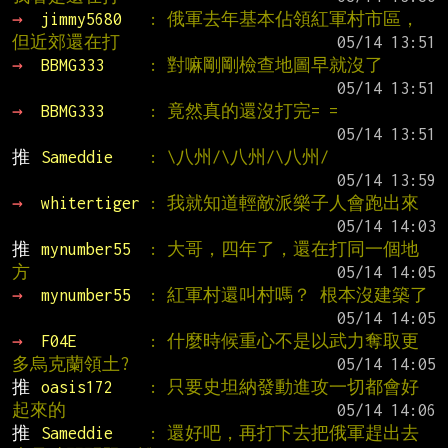
→ 
jimmy5680   
: 俄軍去年基本佔領紅軍村市區，
但近郊還在打
→ 
BBMG333     
: 對嘛剛剛檢查地圖早就沒了
→ 
BBMG333     
: 竟然真的還沒打完= =
推 
Sameddie    
: \八州/\八州/\八州/
→ 
whitertiger 
: 我就知道輕敵派樂子人會跑出來
推 
mynumber55  
: 大哥，四年了，還在打同一個地
方
→ 
mynumber55  
: 紅軍村還叫村嗎？ 根本沒建築了
→ 
F04E        
: 什麼時候重心不是以武力奪取更
多烏克蘭領土?
推 
oasis172    
: 只要史坦納發動進攻一切都會好
起來的
推 
Sameddie    
: 還好吧，再打下去把俄軍趕出去