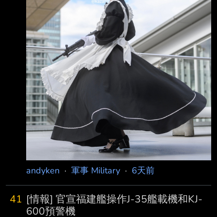
外交部發言人貝卡伊稍早宣稱，未與美國進行談
判，之後川普就於社群媒體發文批評 ，伊朗領
導階層極為表裡不一 當被問及談判狀況時，川
普告訴記者「目前正進行中」。他還說：「這是
他們（伊朗）簽 署一份好文件的最
andyken
·
軍事 Military
·
6天前
41
[情報] 官宣福建艦操作J-35艦載機和KJ-
600預警機