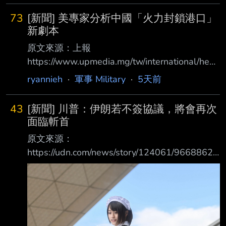
73
[新聞] 美專家分析中國「火力封鎖港口」
新劇本
原文來源：上報
https://www.upmedia.mg/tw/international/head
lines/265400 原文摘要： 不必圍島也能封鎖台
ryannieh
·
軍事 Military
·
5天前
灣？ 美專家分析中國「火力封鎖港口」新劇本
中國近年加大環台軍演，被認為可能藉由海上
43
[新聞] 川普：伊朗若不簽協議，將會再次
封鎖來逼台灣人民屈服。專家指出，海上封鎖
面臨斬首
仍然有風險，可能會與美國在內的大國發生衝
原文來源：
突，但有一種方法不需要包圍台灣、不需要封
https://udn.com/news/story/124061/9668862
閉台灣海峽，也能達到封鎖效果，那就是對台
原文摘要： 美國總統川普今天在白宮表示，如
灣港口進行「火力封鎖」（blockade by fire）。
果伊朗不同意達成結束兩國衝突的協議，就會面
《外交事務》4日刊載一篇文章，標題
臨「斬 首」，而伊朗當局還有最後一次機會 川
普：「我認為我們或許能達成一些東西，但在對
他 們斬首之前，我想給他們最後機會。」 伊朗