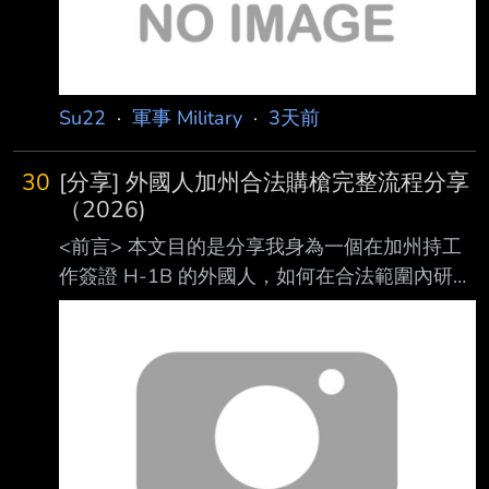
4 名「烈士」被追授為所謂「武警忠誠衛士」。
官方資料
Su22
·
軍事 Military
·
3天前
30
[分享] 外國人加州合法購槍完整流程分享
（2026)
<前言> 本文目的是分享我身為一個在加州持工
作簽證 H-1B 的外國人，如何在合法範圍內研究
並 完成購槍流程的個人經驗。 本文紀錄的是我
在2026年實際辦理的過程。槍枝相關的聯邦法
規、各州法律、費用及店家 政策都可能隨時間
改變；每個人的移民身分、居住狀況及背景也不
盡相同。如果有實際購 槍需求，請自行查詢相
關官方機構的最新規定，並向願意承辦的店家確
認。 本人不是律師，也不是槍械方面的專業人