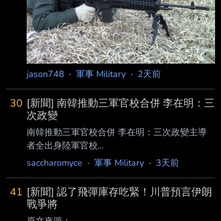
風險很高，目前能實施這項驗測的軍備局205廠
光復營區還在整建，未來過期爆材 若無法使
用，可能要轉為廢彈處理。 心得感想： 原文為
聯合報付費報導，只能擷取引文做討論 內文提
到 「美軍M4A1步槍在台灣出現水土不服問題，
美援槍枝送抵台灣時，包裝在塑膠袋裡，沒有
jason748
·
軍事 Military
·
2天前
按規定油
30
[新聞] 南韓推動三軍官校合併 李在明：三
次政變
南韓推動三軍官校合併 李在明：三次政變主導
者全出身陸軍官校
https://udn.com/news/story/6809/9674578 南
saccharomyce
·
軍事 Military
·
3天前
韓政府正推動陸海空三軍官校合併，引發軍方反
彈。南韓總統李在明5日敦促加快推動 之餘，也
41
[新聞] 認了飛彈庫存吃緊！川普預言伊朗
直接點名陸軍，表示：「3次政變的核心人物都
戰爭將
是陸軍官校出身，卻從未有人被 追究責任。」
原文來源：