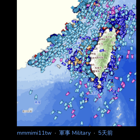
真的動用海軍空軍攔截或甚至擊沉在台海的商船
會促使台灣方面動用反艦飛彈進行反擊 兩岸會
立即爆發全面戰爭 中國的港口也會遭到打擊 若
中國試圖用海警船進行執法
mmmimi11tw
·
軍事 Military
·
5天前