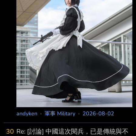
「目前並沒有任何關於重新開放荷姆 茲海峽的
協議，相關新聞報導均為不實消息。」 此外，
一位軍方消息人士也強調：「只要美國持續其敵
對行動，荷姆茲海峽就仍然會處於 封閉狀態。
船舶只能依照指定航道航行，並且必須先取得伊
andyken
·
軍事 Military
·
2026-08-02
30
Re: [討論] 中國這次閱兵，已是傳統與不