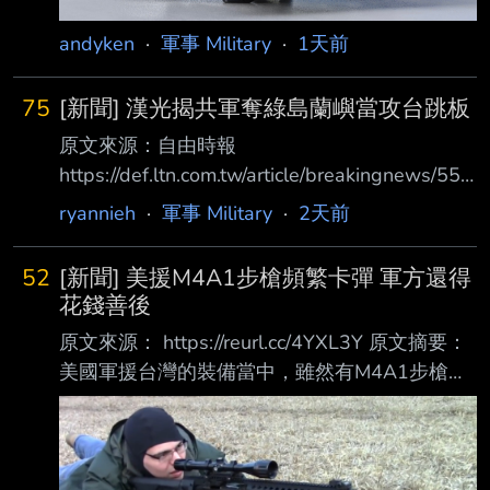
andyken
·
軍事 Military
·
1天前
75
[新聞] 漢光揭共軍奪綠島蘭嶼當攻台跳板
原文來源：自由時報
https://def.ltn.com.tw/article/breakingnews/553
2105 原文摘要： 漢光揭共軍奪綠島蘭嶼當攻台
ryannieh
·
軍事 Military
·
2天前
跳板 國軍祭海馬士反制丶反夾擊 軍方近期在漢
光演習中釋出重大戰術想定，首 度將台東外海
52
[新聞] 美援M4A1步槍頻繁卡彈 軍方還得
的蘭嶼及綠島納入核心防禦範圍 。軍方高層人
花錢善後
士今天透露，從共艦近年來密集 在東部外海活
原文來源： https://reurl.cc/4YXL3Y 原文摘要：
動的跡象研判，不排除共軍在戰 時企圖奪取蘭
美國軍援台灣的裝備當中，雖然有M4A1步槍，
嶼與綠島，並在佔領兩島後改造 成對台的長程
但也出現大批台灣早已汰除不用的M14步槍 ，
火力投射據點。一旦這兩座島嶼 淪陷，共軍就
以及許多過期爆材。軍方未透露美軍老舊軍品如
能部署射程高達300到500公里 的長程火箭砲，
何處理，過期爆材要另編經費進行效能 驗證，
不因