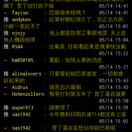
團了 普丁信打的下頓
→ 
fayise      
: 巴斯很奇怪嗎？
推 
andyken     
: 紅軍村變紅很久了，但正北方的
小鎮一直紅不了
推 
njnjy       
: 地上都是防禦工事跟地雷 天上是
無人機跟砲彈
推 
RS44        
: 比氣長 目前看起來是俄軍快沒氣
→ 
km850105    
: 重點：知情人事的消息
推 
alinalovers 
: 只要發起頓巴斯進攻，一切都會
好起來的
→ 
Aidrux      
: 德意志の最期
→ 
Hohenzollern
: 戰爭打到第五年了 普丁還在做夢
推 
eupa1973    
: 謝整理了
推 
sas1942     
: 今年勝利日閱兵連T14都沒有上場
→ 
sas1942     
:  普丁還在妄想佔領頓巴斯呢