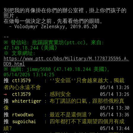
別把我的肖像掛在你們的辦公室裡，掛上你們孩子的
照片，

在做每一個決定之前，先看看他們的眼睛。

  ~ Volodymyr Zelenskyy, 2019.05.20

※ 發信站: 批踢踢實業坊(ptt.cc), 來自: 
※ 文章網址: 
https://www.ptt.cc/bbs/Military/M.1778735596.A.
DD9.html
※ 編輯: jimmy5680 (47.149.18.244 美國), 
推 
ct13579     
: ‘’安全區‘’只會越來越大，獨裁
者內心永遠不會
→ 
ct13579     
: 感到安全
推 
whitertiger 
: 布丁講話的口氣，跟那些俄粉真
像
推 
rtwodtwo    
: 最近不是還倒退？
推 
sugoichai   
: 四年都打不下還期望四個月有成
績?