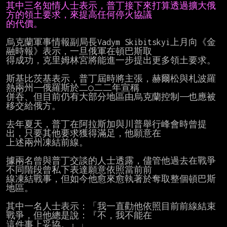
其中三名知情人士表示，普丁接下來打算透過擴大俄
方的領土要求，來提高任何停火協議
的代價。
烏克蘭軍事情報副局長Vadym Skibitskyi上月向《金
融時報》表示，一旦俄軍在頓巴斯取

得成功，克里姆林宮將能進一步提出更多領土要求。

斯基比茨基表示，普丁屆時將主張，赫爾松與札波羅
熱兩州——俄羅斯於二○二二年宣稱

併吞、但目前仍有大部分地區由烏克蘭控制——也應被
移交給俄方。

去年夏天，普丁在阿拉斯加與川普舉行峰會時曾提
出，只要其他要求獲得滿足，他願意在

上述兩州凍結前線。

據兩名曾與普丁交談的人士透露，儘管他過去在戰爭
不同階段曾私下表達願意依照當前前

線凍結戰事，但如今他愈來愈執著於奪取整個頓巴斯
地區。

其中一名人士表示：「我一直勸他依照目前前線結束
戰爭，但他總是說：『不，我不能在

這件事上妥協。』」
