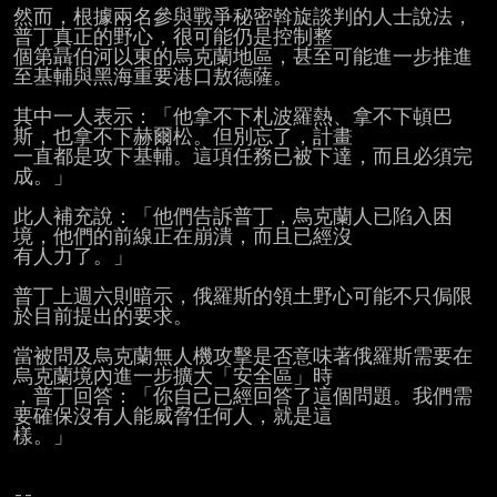
然而，根據兩名參與戰爭秘密斡旋談判的人士說法，
普丁真正的野心，很可能仍是控制整

個第聶伯河以東的烏克蘭地區，甚至可能進一步推進
至基輔與黑海重要港口敖德薩。

其中一人表示：「他拿不下札波羅熱、拿不下頓巴
斯，也拿不下赫爾松。但別忘了，計畫

一直都是攻下基輔。這項任務已被下達，而且必須完
成。」

此人補充說：「他們告訴普丁，烏克蘭人已陷入困
境，他們的前線正在崩潰，而且已經沒

有人力了。」

普丁上週六則暗示，俄羅斯的領土野心可能不只侷限
於目前提出的要求。

當被問及烏克蘭無人機攻擊是否意味著俄羅斯需要在
烏克蘭境內進一步擴大「安全區」時

，普丁回答：「你自己已經回答了這個問題。我們需
要確保沒有人能威脅任何人，就是這

樣。」

--
