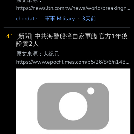
南韓陸海空三軍目前各自設有官校。南韓中央日
https://news.ltn.com.tw/news/world/breakingne
報報導，政府7月16日公布基本計畫，將 在大田
ws/5531463 原文摘要： 認了飛彈庫存吃緊！
chordate
·
軍事 Military
·
3天前
設立四年制「國軍士官學校」。李在明5日在外
川普預言伊朗戰爭將結束 荷姆茲有望重啟 美國
交、國安部門工作報告會議上詢問 國防部長安
總統川普6日向媒體表示，他相信與伊朗的戰爭
圭佰：「軍事政變一共發生
41
[新聞] 中共海警船撞自家軍艦 官方1年後
「很快就會結束」，坦承美軍目前在 部分武器
證實2人
供應方面面臨壓力；談及重開荷姆茲海峽
原文來源：大紀元
（Strait of Hormuz）的協議，川普則 證實他有
https://www.epochtimes.com/b5/26/8/6/n1482
參與相關談判，可能很快會有結果。 綜合媒體
4659.htm 原文摘要： 中共海警船撞自家軍艦 官
報導，川普6日下午在白宮橢圓形辦公室談到伊
方1年後證實2人死 去年8月，中共海警船與海軍
朗時說：「我認為這場戰爭很快 就會結束。我
軍艦因為在南海追逐菲律賓巡邏艇而自家相撞，
不認為
畫面廣為流 傳。但中共官方當時並未通報證實
此事，而是刪除了網上相關討論。一年後官方消
息才透 露，這起事故造成兩名中方海警局士兵
喪生。 中共官媒「央廣軍事」微信公眾號8月5
日發布消息，稱衣昕玉、苗鑒、程龍、譙禾林等