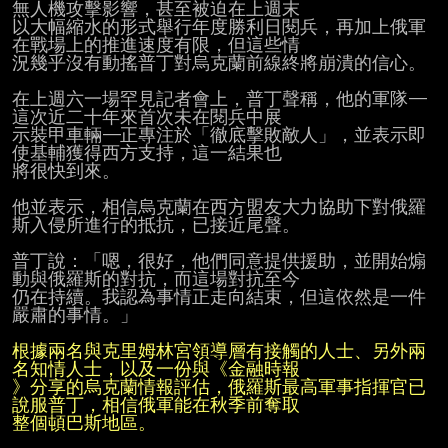
無人機攻擊影響，甚至被迫在上週末

以大幅縮水的形式舉行年度勝利日閱兵，再加上俄軍
在戰場上的推進速度有限，但這些情

況幾乎沒有動搖普丁對烏克蘭前線終將崩潰的信心。

在上週六一場罕見記者會上，普丁聲稱，他的軍隊——
這次近二十年來首次未在閱兵中展

示裝甲車輛——正專注於「徹底擊敗敵人」，並表示即
使基輔獲得西方支持，這一結果也

將很快到來。

他並表示，相信烏克蘭在西方盟友大力協助下對俄羅
斯入侵所進行的抵抗，已接近尾聲。

普丁說：「嗯，很好，他們同意提供援助，並開始煽
動與俄羅斯的對抗，而這場對抗至今

仍在持續。我認為事情正走向結束，但這依然是一件
嚴肅的事情。」

根據兩名與克里姆林宮領導層有接觸的人士、另外兩
名知情人士，以及一份與《金融時報
》分享的烏克蘭情報評估，俄羅斯最高軍事指揮官已
說服普丁，相信俄軍能在秋季前奪取
整個頓巴斯地區。