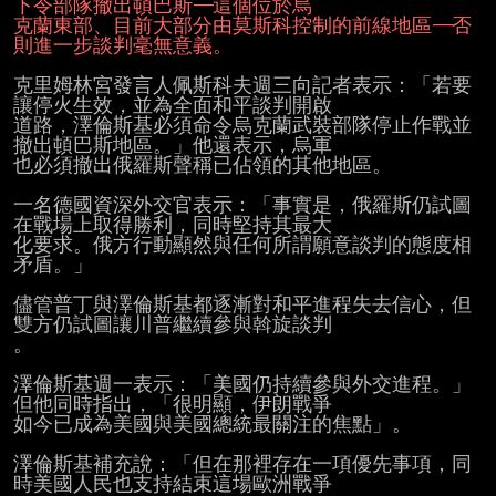
下令部隊撤出頓巴斯——這個位於烏
克蘭東部、目前大部分由莫斯科控制的前線地區——否
則進一步談判毫無意義。
克里姆林宮發言人佩斯科夫週三向記者表示：「若要
讓停火生效，並為全面和平談判開啟

道路，澤倫斯基必須命令烏克蘭武裝部隊停止作戰並
撤出頓巴斯地區。」他還表示，烏軍

也必須撤出俄羅斯聲稱已佔領的其他地區。

一名德國資深外交官表示：「事實是，俄羅斯仍試圖
在戰場上取得勝利，同時堅持其最大

化要求。俄方行動顯然與任何所謂願意談判的態度相
矛盾。」

儘管普丁與澤倫斯基都逐漸對和平進程失去信心，但
雙方仍試圖讓川普繼續參與斡旋談判

。

澤倫斯基週一表示：「美國仍持續參與外交進程。」
但他同時指出，「很明顯，伊朗戰爭

如今已成為美國與美國總統最關注的焦點」。

澤倫斯基補充說：「但在那裡存在一項優先事項，同
時美國人民也支持結束這場歐洲戰爭
