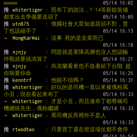
wwwww
推 
whitertiger 
: 照布丁的說法，T-14等新銳裝備
都拿出去準備要送頭了
推 
utn875      
: 俄國社會大眾知道苗頭不對，普
丁也該縮手了
→ 
WongKarWai  
: 沒事 死的是韭菜而已
推 
njnjy       
: 問題就是軍隊高層也沒人想認輸 
停戰就要搞清算了
推 
njnjy       
: 烏克蘭看來也不急著給下台階 趁
你病要你命
推 
kenntrf     
: 他能不信嗎？
推 
whitertiger 
: 好玩的是司機一直以來被俄粉罵
小丑，現在看起來布丁
→ 
whitertiger 
: 才是小丑，而且連布丁都尊稱司
機總統先生，俄粉繼續
→ 
whitertiger 
: 罵司機反而裡外不是人
推 
rtwodtwo    
: 只要普丁還在世這場仗都不會停