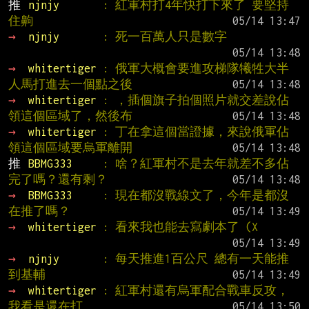
推 
njnjy       
: 紅軍村打4年快打下來了 要堅持
住齁
→ 
njnjy       
: 死一百萬人只是數字
→ 
whitertiger 
: 俄軍大概會要進攻梯隊犧牲大半
人馬打進去一個點之後
→ 
whitertiger 
: ，插個旗子拍個照片就交差說佔
領這個區域了，然後布
→ 
whitertiger 
: 丁在拿這個當證據，來說俄軍佔
領這個區域要烏軍離開
推 
BBMG333     
: 啥？紅軍村不是去年就差不多佔
完了嗎？還有剩？
→ 
BBMG333     
: 現在都沒戰線文了，今年是都沒
在推了嗎？
→ 
whitertiger 
: 看來我也能去寫劇本了 (X
→ 
njnjy       
: 每天推進1百公尺 總有一天能推
到基輔
→ 
whitertiger 
: 紅軍村還有烏軍配合戰車反攻，
我看是還在打