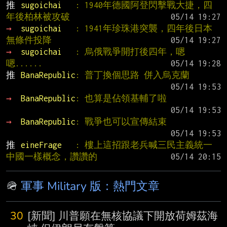
推 
sugoichai   
: 1940年德國阿登閃擊戰大捷，四
年後柏林被攻破
→ 
sugoichai   
: 1941年珍珠港突襲，四年後日本
無條件投降
→ 
sugoichai   
: 烏俄戰爭開打後四年，嗯
嗯......
推 
BanaRepublic
: 普丁換個思路 併入烏克蘭
→ 
BanaRepublic
: 也算是佔領基輔了啦
→ 
BanaRepublic
: 戰爭也可以宣傳結束
推 
eineFrage   
: 樓上這招跟老兵喊三民主義統一
中國一樣概念，讚讚的
🪖
軍事 Military 版：熱門文章
30
[新聞] 川普願在無核協議下開放荷姆茲海