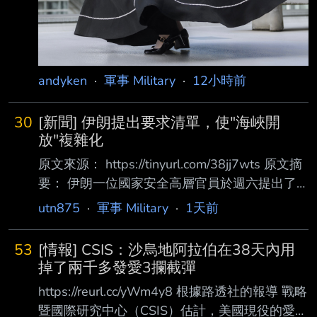
andyken
·
軍事 Military
·
12小時前
30
[新聞] 伊朗提出要求清單，使"海峽開
放"複雜化
原文來源： https://tinyurl.com/38jj7wts 原文摘
要： 伊朗一位國家安全高層官員於週六提出了
一連串全面性的要求，表示美國必須先滿足這些
utn875
·
軍事 Military
·
1天前
條件，霍爾木茲海峽才能重新開放海上交通，這
讓這條關鍵貿易水域的命運陷入未知。 伊朗最
53
[情報] CSIS：沙烏地阿拉伯在38天內用
高國家安全委員會秘書莫哈末·巴格爾·佐爾加德
掉了兩千多發愛3攔截彈
爾（Mohammad Bagher Zolghadr ）透過國家
https://reurl.cc/yWm4y8 根據路透社的報導 戰略
媒體發表聲明，提出了重新開放海峽的多項條
暨國際研究中心（CSIS）估計，美國現役的愛國
件。他要求美國解除對伊朗的海 上封鎖與制