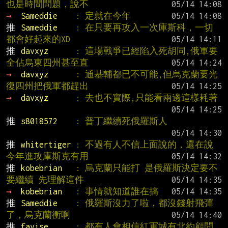
也是時間問題，說不
→ 
Sameddie    
: 定就在今年
推 
Sameddie    
: 在只要再攻入一次庫斯科，一切
都會好起來的XD
推 
davxyz      
: 這場戰爭已經陷入死胡同,俄軍要
全佔烏東四州甚至直
→ 
davxyz      
: 通基輔都已不可能,但烏克蘭要光
復四州把俄軍都趕出
→ 
davxyz      
: 去也不實際,只能看兩邊這樣耗著
推 
s8018572    
: 普丁繼續死俄羅斯人
推 
whitertiger 
: 不過有人不信上面說的，還在說
今年進攻庫斯克有用
推 
kobebrian   
: 烏克蘭只能打 是俄羅斯決定要不
要繼續 先理解這件
→ 
kobebrian   
: 事情就知道誰在搞
推 
Sameddie    
: 俄羅斯沒力了啦，都沒錢射飛彈
了，烏克蘭衝啊
推 
fayise      
: 都有人會相信紅軍城有北約顧問