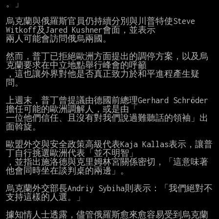
。」

烏克蘭與俄羅斯官員仍持續分別與川普特使Steve 
Witkoff及Jared Kushner會面，並表示

兩人可能會訪問俄烏兩國。

然而，普丁已拒絕歐洲方面提出的調停方案，以及烏
克蘭要求在中立地點舉行峰會的呼籲

，這也讓外界對他是否真正致力於和平進程產生疑
問。

上週末，普丁曾提議由德國前總理Gerhard Schröder
擔任可能的歐洲調解人，或是由「

一位他們信任、且沒有對我們說過難聽話的領袖」出
面斡旋。

歐盟外交與安全政策高級代表Kaja Kallas表示，讓普
丁自行挑選歐洲代表「並不明智」

，並指出施洛德與克里姆林宮關係密切，「這意味著
他會同時坐在談判桌的兩邊」。

烏克蘭外交部長Andriy Sybiha則表示：「我們絕對不
支持這樣的人選。」

據知情人士透露，儘管俄羅斯愈來愈容易受到烏克蘭