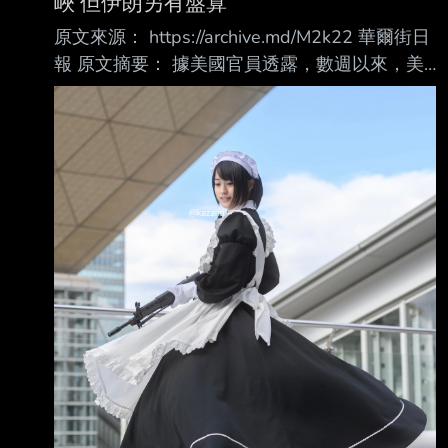
峽 但伊朗另有盤算
原文來源： https://archive.md/M2k22 華爾街日
報 原文摘要： 據美國官員透露，數週以來，美
國總統川普一直在為如何宣布自己在與伊朗的戰
爭中已取 得勝利來鋪路，前提是伊朗能全面重
新開放荷姆茲海峽。他甚至私下向高級幕僚提出
過一 個想法，就是他甚至願意在沒有與伊朗達
成核協議的情況下直接退出這場衝突 然而，當
伊朗週六提出重新允許船隻自由通行這條水道的
最高代價後，這個縮減後的目標 又變得更加難
以實現。伊朗甚至要求美國支付數十億美元、撤
走駐紮在該地區的美軍，以 及結束美國的海上
封鎖等條件 這一連