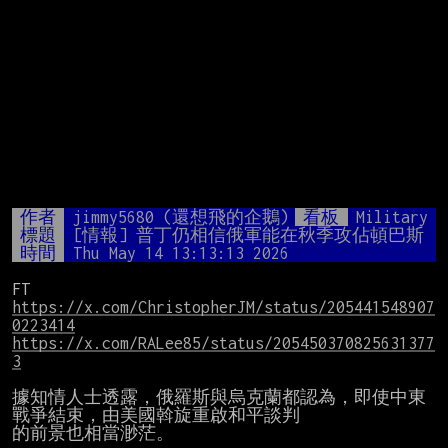
作者
jimmy5680 (還想飛的企鵝)
看板
Military
標題
[情報] 普丁仍相信俄軍能在秋季攻佔頓巴斯
時間
Thu May 14 13:13:13 2026
https://x.com/ChristopherJM/status/205441548907
0223414
https://x.com/RALee85/status/205450370825631377
3
據知情人士透露，俄羅斯與烏克蘭都認為，即使中東
戰爭結束，由美國斡旋重啟和平談判

的前景也相當渺茫。
