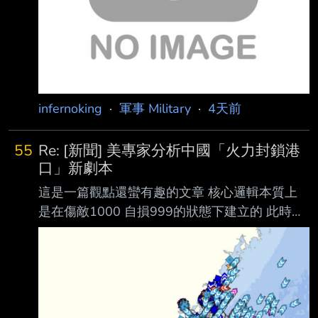
士，本文不構成法律意見或購槍建議，僅整理我
查到的資料與親身經歷。雖然發文前已盡量查
證，但仍可能因理解錯誤、法規更新或不
infernoking
·
軍事 Military
·
4天前
55
Re: [新聞] 美專家分析中國「火力封鎖港
口」新劇本
這是一篇觀點還蠻有趣的文章 核心邏輯本質上
是在傷敵1000 自損999的狀態下建立的 此時此
刻在台灣周邊海域的船隻有這麼多
https://i.imgur.com/rddjap7.jpeg 臺灣海域船舶
動態資訊系統
https://mpbais.motcmpb.gov.tw/aismpb/default.
aspx 北上往日韓 南下往東南亞的更多 如果中國