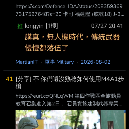
https://x.com/Defence_IDA/status/208359369
7317597648?s=20 卡司 福建艦 (舷號18) J-35
電磁彈射起飛 攔截索降落 機腹尾部有掛龍柏反
射器 KJ-600 電磁彈射起飛 J-15/D 電磁彈射起
飛 戰機和電戰機都有上場 背景有一艘水面艦 心
得 配樂和J-35+KJ-600讓我熊熊以為是Top Gun
3預告片 直到出現J-15D 不知道影片釋出的時
間? 印象中去年央視也有發佈過一片類似的? 平
MartianIT
·
軍事 Military
·
2026-08-02
衡報導 同場加映 https://x.com/Def
41
[分享] 不 你們還沒熟稔如何使用M4A1步
槍
https://reurl.cc/QNLqWM 第四作戰區全旅動員
教育召集進入第2日， 召員實施建制武器專業專
長訓練， 由教官就武器諸元性能、分解結合、
射擊預習及安全規範等進度授課， 並結合官兵
協同操作與分組練習， 使召員熟悉各式武器性