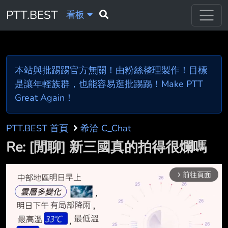
PTT.BEST
看板
本站與批踢踢官方無關！由粉絲整理製作！目標
是讓年輕族群，也能容易逛批踢踢！Make PTT
Great Again！
PTT.BEST 首頁
希洽 C_Chat
Re: [閒聊] 新三國真的拍得很爛嗎
前往頁面
arrow_forward_ios