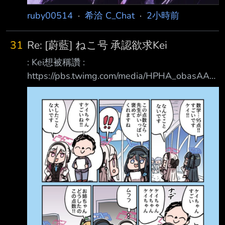
ruby00514
·
希洽 C_Chat
·
2小時前
31
Re: [蔚藍] ねこ号 承認欲求Kei
: Kei想被稱讚 :
https://pbs.twimg.com/media/HPHA_obasAAzi
Hp.jpg : 謙虛小桃 :
https://pbs.twimg.com/media/HPMHJe5a8AA_j
E1.jpg 小桃的報告
https://x.com/nekogoing/status/208638046956
2868135
https://pbs.twimg.com/media/HPRP6jPaEAA9z
0g.jpg 桃：看啊優香，多虧了你，我考了滿分
（護貝考卷） 優：我已經聽說了喔