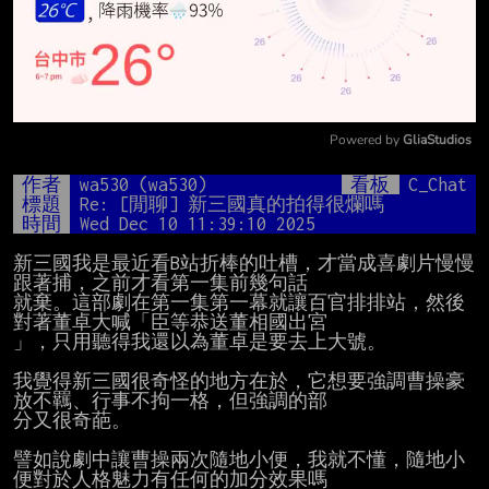
Powered by 
GliaStudios
Mute
作者
wa530 (wa530)
看板
C_Chat
標題
Re: [閒聊] 新三國真的拍得很爛嗎
時間
Wed Dec 10 11:39:10 2025
新三國我是最近看B站折棒的吐槽，才當成喜劇片慢慢
跟著捕，之前才看第一集前幾句話

就棄。這部劇在第一集第一幕就讓百官排排站，然後
對著董卓大喊「臣等恭送董相國出宮

」，只用聽得我還以為董卓是要去上大號。

我覺得新三國很奇怪的地方在於，它想要強調曹操豪
放不羈、行事不拘一格，但強調的部

分又很奇葩。

譬如說劇中讓曹操兩次隨地小便，我就不懂，隨地小
便對於人格魅力有任何的加分效果嗎
