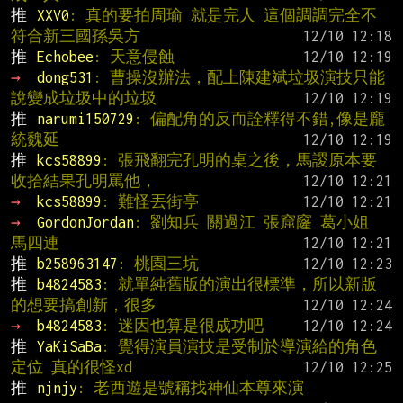
推 
XXV0
: 真的要拍周瑜 就是完人 這個調調完全不
符合新三國孫吳方
推 
Echobee
: 天意侵蝕
→ 
dong531
: 曹操沒辦法，配上陳建斌垃圾演技只能
說變成垃圾中的垃圾
推 
narumi150729
: 偏配角的反而詮釋得不錯,像是龐
統魏延
推 
kcs58899
: 張飛翻完孔明的桌之後，馬謖原本要
收拾結果孔明罵他，
→ 
kcs58899
: 難怪丟街亭
→ 
GordonJordan
: 劉知兵 關過江 張窟窿 葛小姐 
馬四連
推 
b258963147
: 桃園三坑
推 
b4824583
: 就單純舊版的演出很標準，所以新版
的想要搞創新，很多
→ 
b4824583
: 迷因也算是很成功吧
推 
YaKiSaBa
: 覺得演員演技是受制於導演給的角色
定位 真的很怪xd
推 
njnjy
: 老西遊是號稱找神仙本尊來演