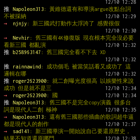
推 
Napoleon313
: 黃維德還有和導演argue改點台詞 
不被採納
→ 
njnjy
: 新三國武打動作太浮誇了 感覺很假
→ 
Nevhir
: 舊三國有4K修復版 現在根本完全沒必要
看新三國 都亂演
推 
b258963147
: 舊三國完全看不下去 XD
推 
rainnawind
: 成功個毛 被當笑話看又成功了 這
邏輯在哪
推 
roger2623900
: 就二創曝光度很高 以娛樂性來說
成功 但是就不是三
→ 
roger2623900
: 國
推 
Napoleon313
: 舊三國不是完全copy演義 很多台
詞是現代人二創 極神
→ 
Napoleon313
: 還有舊三國那些插曲的歌詞超牛逼 
都是現代人的創作
→ 
sad141
: 新三國導演一開始說自己要還原歷史，
結果不知道還原哪門