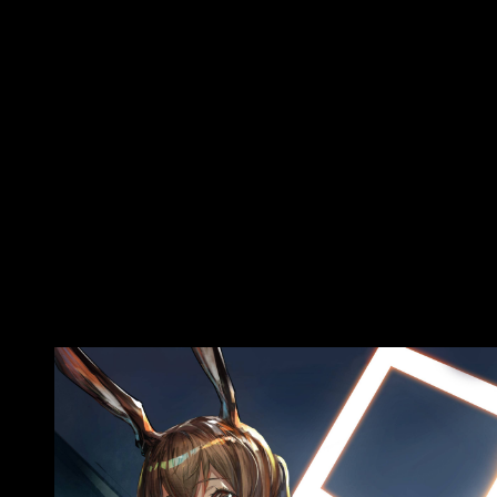
https://www.youtube.com/watch?
v=LmybP56Sq0w 星街すいせい （同上） https:/