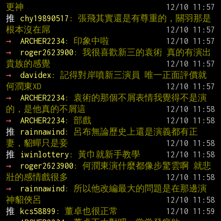
更神
推 
chy19890517
: 張飛其實還是有尊重的，關羽那是
根本沒在屌
→ 
ARCHER2234
: 印象中啦
→ 
roger2623900
: 我很喜歡新三的袁術 真的有演出
貴族的感覺
→ 
davidex
: 記得對岸噴新三演員 唯一正面評價就
何潤東XD
→ 
ARCHER2234
: 袁術的那個不屑表情我覺得不是演
的，是他真的不屑這
→ 
ARCHER2234
: 部戲
推 
rainnawind
: 呂布無論歷史上還是演義都有正
妻，貂蟬只是妾
推 
iwinlottery
: 黃巾就新手教學
→ 
roger2623900
: 何潤東演什麼都像步驚雲啊 就悲
壯的感情戲很多
→ 
rainnawind
: 所以他改編最大的問題是在那邊演
神貂俠呂
推 
kcs58899
: 董卓也很正常