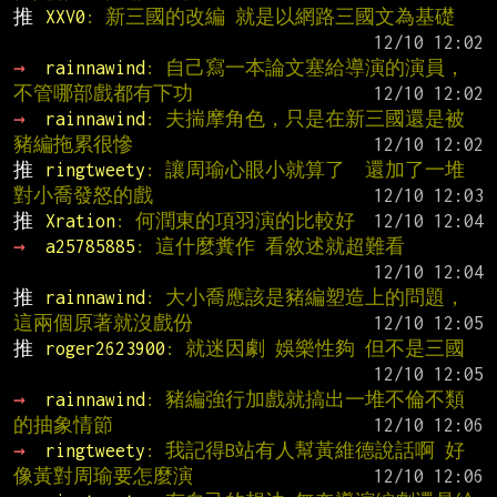
推 
XXV0
: 新三國的改編 就是以網路三國文為基礎
→ 
rainnawind
: 自己寫一本論文塞給導演的演員，
不管哪部戲都有下功
→ 
rainnawind
: 夫揣摩角色，只是在新三國還是被
豬編拖累很慘
推 
ringtweety
: 讓周瑜心眼小就算了  還加了一堆
對小喬發怒的戲
推 
Xration
: 何潤東的項羽演的比較好
→ 
a25785885
: 這什麼糞作 看敘述就超難看
推 
rainnawind
: 大小喬應該是豬編塑造上的問題，
這兩個原著就沒戲份
推 
roger2623900
: 就迷因劇 娛樂性夠 但不是三國
→ 
rainnawind
: 豬編強行加戲就搞出一堆不倫不類
的抽象情節
→ 
ringtweety
: 我記得B站有人幫黃維德說話啊 好
像黃對周瑜要怎麼演