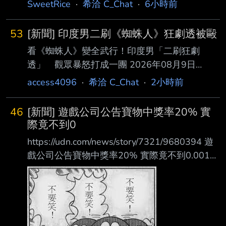
SweetRice
·
希洽 C_Chat
·
6小時前
53
[新聞] 印度男二刷《蜘蛛人》狂劇透被毆
看《蜘蛛人》變全武行！印度男「二刷狂劇
透」 觀眾暴怒打成一團 2026年08月9日
14:53 記者陳宛貞／綜合外電報導 漫威最新大作
access4096
·
希洽 C_Chat
·
2小時前
《蜘蛛人：重生日》（Spider-Man: Brand New
Day）席捲全球之際，印度一 間電影院卻上演真
46
[新聞] 遊戲公司公告寶物中獎率20% 實
實版大亂鬥。一名二刷的男性觀眾因在放映中不
際竟不到0
斷向女伴劇透，惹怒周圍 其他觀眾，雙方爭執
https://udn.com/news/story/7321/9680394 遊
迅速升級為全武行，導致整個影廳大亂，影片在
戲公司公告寶物中獎率20% 實際竟不到0.001%
網路瘋傳。 綜合NDTV等當地媒體，影片中一行
…法院判賠 2026-08-09 16:06 聯合報／ 記者
4名觀眾滿心期待前往觀賞這部漫威新片，入座
袁志豪 ／台南即時報導 莫姓男子參加遊戲公司
後發現旁 邊坐著一對男女，未料這名男子已事
推出的抽寶物活動，見公告抽中機率高達百分之
先看過一次
20，他花費3190元 、抽了65次，竟只中1次，
計算機率僅有百分之0.00082；他提告要求退費