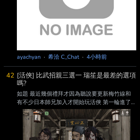
ayachyan
·
希洽 C_Chat
·
4小時前
42
[活俠] 比武招親三選一 瑞笙是最差的選項
嗎?
如題 最近幾個禮拜才因為聽說要更新梅竹線和
有不少日本師兄加入才開始玩活俠 第一輪進了
滅門跟大師兄說相聲結局，接著看攻略讀檔回武
林大會衝高戰術進西武林 第二輪達成小師妹+師
父+殺人魔結緣才知道會變成大法師 最後因為李
富貴好感衝太高只能怪味小師妹西武林結尾 第