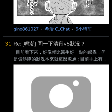
gino861027
·
希洽 C_Chat
·
5小時前
31
Re: [鳴潮] 問一下清宵v5狀況？
: 目前看下來，好像就比醫生好一點的感覺，但
是偏斜隊的狀況本來就這麼尷尬 : 目前手上有
400抽，還可以換2鏈，但是清宵的狀況怎麼樣
都讓人感覺直接去等狐狸上3 鏈? : 還比較有cp值
: 更何況狐狸還有鎖冥要抽 : 有拉表仙人簡評清
宵狀況嗎 來源強度吧
https://i.meee.com.tw/o88xwRC.png
https://i.meee.com.tw/jbEdza9.png
https://i.meee.com.tw/ZqWsQD3.png