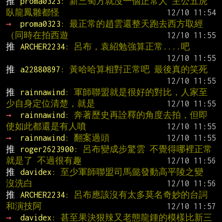
推 
proma0323
: 新三蜀方就沒一個正常人 主公五虎
臥龍鳳雛都怪
→ 
proma0323
: 最正常的趙雲還整天跑去西方取經
（同時在拍西遊
推 
ARCHER2234
: 呂布，袁紹勉強算正常....吧
推 
a22880897
: 黃哈哈算相對正常吧 最後真的笑死
推 
rainnawind
: 軍師聯盟就是很好的對比，人家至
少自身定位清楚，就是
→ 
rainnawind
: 奔著歷史再詮釋的角度去拍，但即
使如此都還是有人噴
→ 
rainnawind
: 翻案過頭
推 
roger2623900
: 呂布變成步驚雲 不覺得哪裡正常
就是了 不過很有趣
推 
davidex
: 至少軍師聯盟司馬懿發動高平陵之變 
沒洗白
推 
ARCHER2234
: 呂布應該沒有太多莫名奇妙的台詞
和演技阿
→ 
davidex
: 甚至果決狠辣又老態龍鍾的模樣比新三