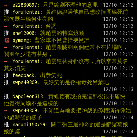
→ 
a22880897
: 只是編劇不理他的意見
推 
YoruHentai
: 黃維德說過他自己想改掉周瑜死前
那句既生瑜何生亮的
→ 
YoruHentai
: 台詞
推 
ahw12000
: 就趙雲的特寫鏡頭
噓 
symeng
: 曹家軍不挺曹操要挺誰
→ 
YoruHentai
: 趙雲跟關羽兩個經常不在片場啊，
關羽至少還有替身，
→ 
YoruHentai
: 趙雲連替身都沒有，所以常常莫名
其妙消失
推 
feedback
: 出恭笑死
推 
swps40309
: 最好笑的是孫權毒死呂蒙吧
推 
Napoleon313
: 黃維德有說拍完這部後很不痛快 
他覺得周瑜不是這樣的
→ 
swps40309
: 不知道為啥要把20歲的孫權演得像她
60歲時候的樣子
推 
narumi150729
: 關二張三最神奇的還是翻諸葛娘
娘的桌