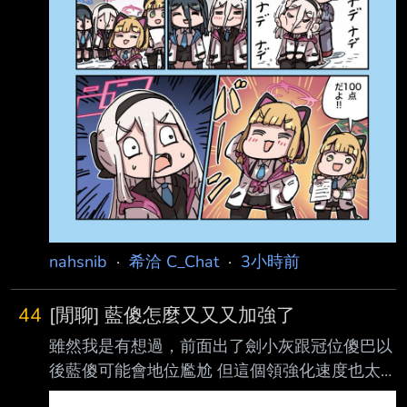
nahsnib
·
希洽 C_Chat
·
3小時前
44
[閒聊] 藍傻怎麼又又又加強了
雖然我是有想過，前面出了劍小灰跟冠位傻巴以
後藍傻可能會地位尷尬 但這個領強化速度也太
快了吧= = https://i.verb.tw/SxrL0JeE.jpg 劍職現