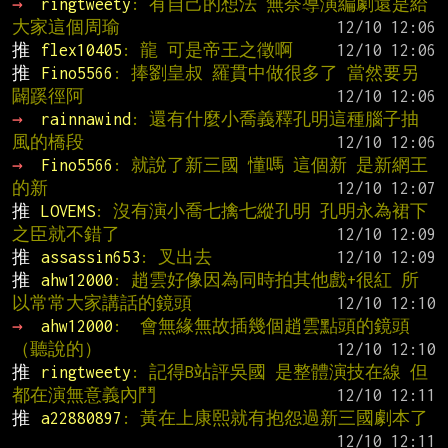
→ 
ringtweety
: 有自己的想法 無奈導演編劇還是給
大家這個周瑜
推 
flex10405
: 龍 可是帝王之徵啊
推 
Fino5566
: 捧劉皇叔 羅貫中做很多了 當然要另
闢蹊徑阿
→ 
rainnawind
: 還有什麼小喬義釋孔明這種腦子抽
風的橋段
→ 
Fino5566
: 就說了新三國 懂嗎 這個新 是新網王
的新
推 
LOVEMS
: 沒有演小喬七擒七縱孔明 孔明永為裙下
之臣就不錯了
推 
assassin653
: 叉出去
推 
ahw12000
: 趙雲好像因為同時拍其他戲+很紅 所
以常常大家講話的鏡頭
→ 
ahw12000
:  會無緣無故插幾個趙雲點頭的鏡頭 
（聽說的）
推 
ringtweety
: 記得B站評吳國 是整體演技在線 但
都在演無意義內鬥
推 
a22880897
: 黃在上康熙就有抱怨過新三國劇本了