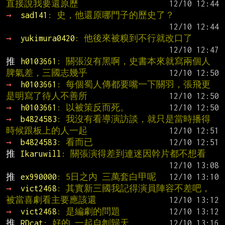
直接說我要還原歷
→ 
sad141
: 史，他還原哪門子的歷史了？
→ 
yukimura0420
: 他後來被糗到不行就改口了
推 
h0103661
: 關張沒有黑啊，史書本來就寫兩個人
脾氣差，三國志幾乎
→ 
h0103661
: 每個蜀人傳都要嘴一下關羽，張飛更
是明寫了待人不善所
→ 
h0103661
: 以被策反而死。
→ 
b4824583
: 我沒有看導演訪談，就只是當時播得
時候跟板上的人一起
→ 
b4824583
: 看而已
推 
Ikaruwill
: 關張演得差到連迷因幹片都不想看
推 
ex990000
: 5日之內 三萬套白甲呢
→ 
vict2468
: 其實新三國我記得演員陣容不差吧，
被當喜劇看主要應該還
→ 
vict2468
: 是編劇的問題
推 
RDcat
: 好的 一起自刎歸天