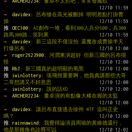
→ 
ARCHER2234
: 董卓不太對吧，常常發瘋欸
→ 
davidex
: 呂布慘在高光被刪掉 明明差點打掛曹
操
推 
OEC100
: AI創作一堆，看到300人兵分600，兵300
路馬300路，笑到累
→ 
davidex
: 新三這段不僅沒拍 還魔改成曹操半天
打爆呂布
→ 
roger2623900
: 河潤東演超好 但新三國的呂布很
怪
推 
RbJ
: 新三國真的超明顯的蜀黑
推 
iwinlottery
: 張飛很重要啊，他負責講那些大哥
二哥想講又不好意思
→ 
iwinlottery
: 說的話XD
→ 
ARCHER2234
: 董卓演的有點像大權在握的太監
→ 
davidex
: 讓呂布直接逃去徐州 WTF 這叫正史
嗎？
推 
rainnawind
: 我覺得論演員周瑜的黃維德還行，
他是那種角色詮釋可以