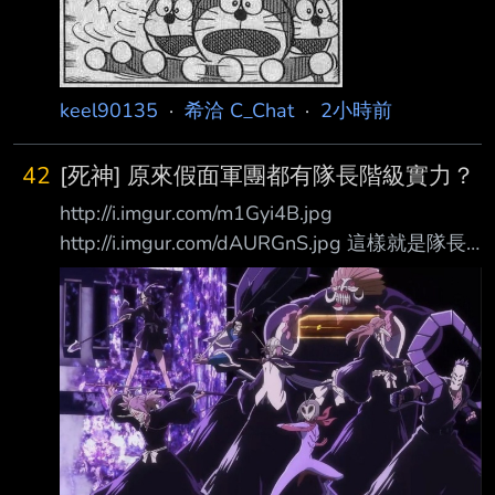
並賠償精神損失 共3萬元，法院認定抽取機率與
公告相差甚遠，應退還莫2540元，但駁回精神
慰撫金。可 上訴。 莫姓男子向台南地院台南簡
keel90135
·
希洽 C_Chat
·
2小時前
42
[死神] 原來假面軍團都有隊長階級實力？
http://i.imgur.com/m1Gyi4B.jpg
http://i.imgur.com/dAURGnS.jpg 這樣就是隊長
階級 難怪死神方完全絕望 我記得一開始一護闖
屍魂界時 遇到隊長級的當時很絕望欸 還是假面
軍團純屬來搞笑的？ 明明pose都擺出來了 潮度
應該有提升才對啊.. 真的是擺拍軍團？？ --