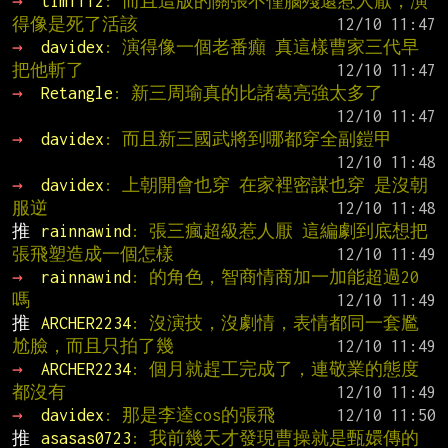
→ 
tim1112
: 而且這版的關張不僅腦殘還惹人厭，演
得像是死了活該
→ 
davidex
: 演得像一個老番癲 真這樣曹家三代早
把他斬了
→ 
Retangle
: 新三周瑜真的比諸葛亮強太多了
→ 
davidex
: 而且新三國武將到哪都穿全副鎧甲
→ 
davidex
: 上朝開會也穿 在家裡密謀也穿 是沒朝
服逆
推 
rainnawind
: 張三瘋超級惹人厭 這編劇到底想把
張飛塑造成一個怎樣
→ 
rainnawind
: 的角色，智商情商加一加能超過20
嗎
推 
ARCHER2234
: 沒演技，沒劇情，表情都同一套尷
尬臉，而且只拍了幾
→ 
ARCHER2234
: 個月就趕工完成了，連敬業的態度
都沒有
→ 
davidex
: 那是李逵cos的張飛
推 
asasas0723
: 我前幾天才發現曹操就是甄嬛傳的