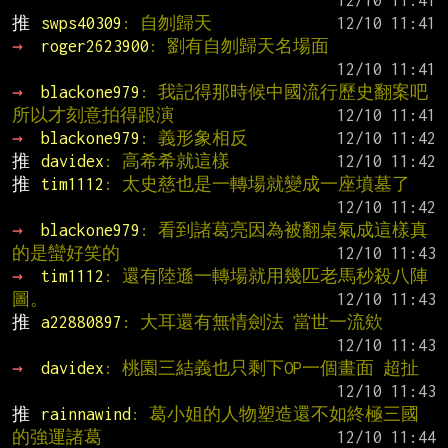
推 
swps40309
: 自刎歸天
→ 
roger2623900
: 劉有自刎歸天名場面
→ 
blackone979
: 我記得那時候中國流行歷史翻案吧 
所以才刻意拍得跟演
→ 
blackone979
: 義形象相反
推 
davidex
: 高希希就這樣
推 
tim1112
: 太史慈也是一轉場就變成一座墳墓了
→ 
blackone979
: 看到諸葛亮因為被翻桌氣成這樣真
的是蠻好笑的
→ 
tim1112
: 還有陸遜一轉場就用幾匹老馬秒殺八陣
圖。
推 
a22880897
: 大耳還有無情劍法 當世一流欸
→ 
davidex
: 桃園三結義也只剩下OP一個畫面 超扯
推 
rainnawind
: 葛小姐的人物塑造還不如終極三國
的強運諸葛