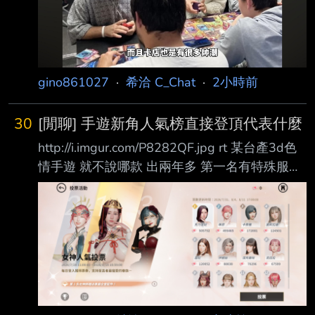
不是每間卡店都很臭，而且也有很多帥潮，望眾
知 --
gino861027
·
希洽 C_Chat
·
2小時前
30
[閒聊] 手遊新角人氣榜直接登頂代表什麼
http://i.imgur.com/P8282QF.jpg rt 某台產3d色
情手遊 就不說哪款 出兩年多 第一名有特殊服裝
的樣子 而新角前版本剛出 人氣直接登頂 這通常
代表 1. 新角色塑造成功 2. 那麼多舊角都塑造失
敗 玩家沒一個記的 3. 她真的很大
http://i.imgur.com/l3lfO1W.jpg 4. 呃對 她真的很
----- Sent from JPTT on my Samsung SM-
S9380. -- 慾神幻想 那其實是第12名 我也覺得
不錯 可惜在這遊戲的社群各種歧視