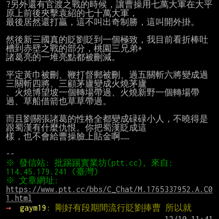
?另外還有官渡之戰的時候，讓曹操用七萬大軍在大平
原上前後夾擊袁紹的七十萬大軍，

最後居然還打贏，這不叫出奇制勝，這叫開外掛。

然後新三國真的貶劉貶到一個極致，我目前看折棒吐
槽到赤壁之戰的部分，桃園三兄弟+

諸葛亮的一堆亮點都被刪減。

平定黃巾被刪、鞭打督郵被刪、過五關斬六將變成過
三關斬四將、三顧茅廬變成火燒茅廬

、火燒博望坡一個轉場帶過、火燒新野一個轉場帶
過、草船借箭也草草帶過。

而且劉關張諸葛的性格全都變成碌碌小人，不曉得是
跟蜀漢有什麼仇恨。你把蜀漢貶成這

樣，也不會給曹操臉上貼金啊……

※ 發信站: 批踢踢實業坊(ptt.cc), 來自: 
※ 文章網址: 
https://www.ptt.cc/bbs/C_Chat/M.1765337952.A.C0
1.html
→ 
gaym19
: 剛好有段期間流行貶劉捧曹 所以就