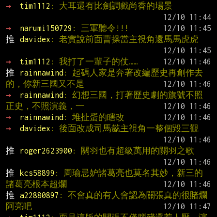
→ 
tim1112
: 大耳還有比劍調戲尚香的場景
→ 
narumi150729
: 三軍聽令!!!
推 
davidex
: 老實說前面曹操當主視角還馬馬虎虎
→ 
tim1112
: 我打了一輩子的仗……
推 
rainnawind
: 起碼人家是奔著改編歷史再創作去
的，你新三國又不是
→ 
rainnawind
: 幻想三國，打著歷史劇的旗號不照
正史，不照演義，一
→ 
rainnawind
: 堆扯蛋的瞎改
→ 
davidex
: 後面改成司馬懿主視角一整個毀三觀
推 
roger2623900
: 關羽也有超級萬用的關羽之歌
推 
kcs58899
: 周瑜忌妒諸葛亮也莫名其妙，新三的
諸葛亮根本超爛
推 
a22880897
: 不會真的有人會認為關張真的很賭爛
阿亮吧