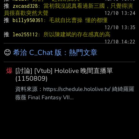
推 
zxcasd328
: 當初我沒認真看過新三國，只覺得演
員很喜歡突然大聲
推 
billy950361
: 毛就自比曹操 懂的都懂
推 
leo255112
: 所以陳建斌的存在感真的高
😊
希洽 C_Chat 版：熱門文章
爆
[討論] [Vtub] Hololive 晚間直播單
(1150809)
資料來源：https://schedule.hololive.tv/ 綺綺羅羅
薇薇 Final Fantasy VII
https://www.youtube.com/watch?v=e8nrouHntp4
輪堂千速 Final Fantasy VI
https://www.youtube.com/watch?
v=2GsZMyzsAO4 白上フブキ Hololive Dreams