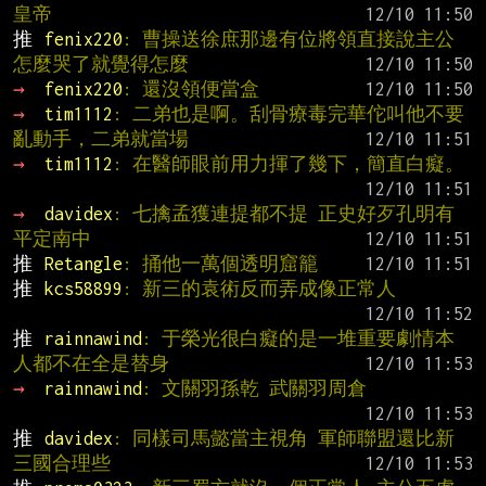
皇帝
推 
fenix220
: 曹操送徐庶那邊有位將領直接說主公
怎麼哭了就覺得怎麼
→ 
fenix220
: 還沒領便當盒
→ 
tim1112
: 二弟也是啊。刮骨療毒完華佗叫他不要
亂動手，二弟就當場
→ 
tim1112
: 在醫師眼前用力揮了幾下，簡直白癡。
→ 
davidex
: 七擒孟獲連提都不提 正史好歹孔明有
平定南中
推 
Retangle
: 捅他一萬個透明窟籠
推 
kcs58899
: 新三的袁術反而弄成像正常人
推 
rainnawind
: 于榮光很白癡的是一堆重要劇情本
人都不在全是替身
→ 
rainnawind
: 文關羽孫乾 武關羽周倉
推 
davidex
: 同樣司馬懿當主視角 軍師聯盟還比新
三國合理些