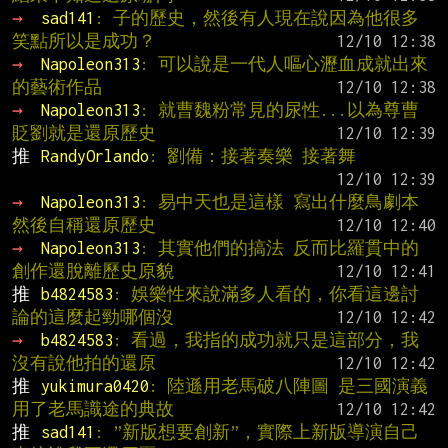
→ 
sad141
: 子的歷史，然後有人現在說因為他很多
笑點所以是成功？
→ 
Napoleon313
: 可以說是一代人嘔心瀝血成就出來
的藝術作品
→ 
Napoleon313
: 就曹魏粉常見的尿性...以為尊曹
貶劉就是還原歷史
推 
RandyOrlando
: 劉備：接著奏樂 接著舞
→ 
Napoleon313
: 易中天也是這樣 寫出什麼鳥劇本 
然後自稱還原歷史
→ 
Napoleon313
: 其實他們的搞法 反而比羅貫中的
創作還脫離歷史原貌
推 
b4824583
: 娛樂性來說滿多人看的，你看這邊討
論的這麼起勁哪個沒
→ 
b4824583
: 看過，我指的成功就只是這部分，我
沒有說他拍的還原
推 
yukimura0420
: 陸遜用老馬破八陣圖 是三國演義
用了老馬識途的典故
推 
sad141
: ”新版想要創新”，實際上新版導演自己