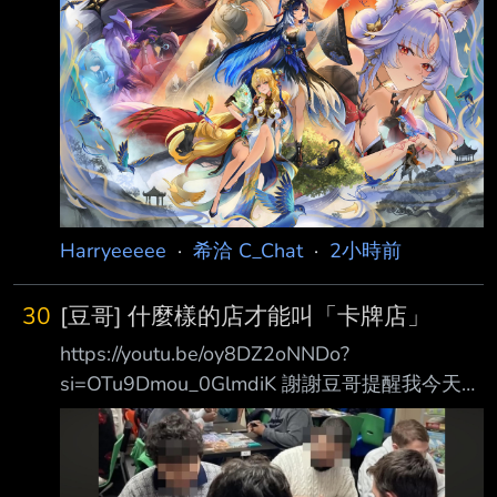
也滿滿。 說一些我對3.5的感想，我是喜歡這個
版本的雖然在節奏上有拖沓的地方但核心的情感
我能感受得到，200年前的雲淵之役就算知道是
有去無回的戰役，玄方人們不論是為了親人、為
了這遍深愛的土地或其他理由最終都選擇挺身而
出。 損壞過，修補變好 毀滅過，重建就好 所
以，哪怕災難如輪迴一般上演 我們 —— 仍會做
出同樣的選擇。 如今玄方城同樣陷入危機
Harryeeeee
·
希洽 C_Chat
·
2小時前
30
[豆哥] 什麼樣的店才能叫「卡牌店」
https://youtu.be/oy8DZ2oNNDo?
si=OTu9Dmou_0GlmdiK 謝謝豆哥提醒我今天是
星期天了 豆哥也沒有否定鑑定市場或是那些專
門做鑑定的店，畢竟也是有他們大量開卡才有一
堆低版 本可撿 https://i.imgur.com/8jlw76t.jpeg