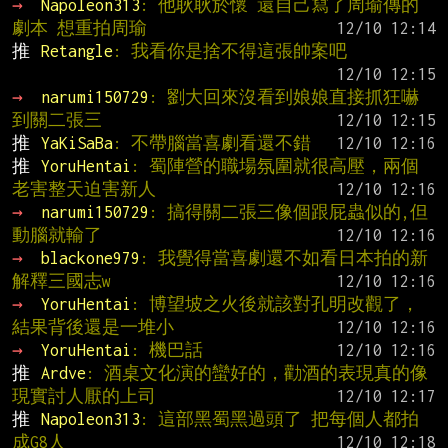
→ 
Napoleon313
: 他耿耿於懷 還自己寫了周瑜傳的
劇本 想重拍周瑜
推 
Retangle
: 我看你是捨不得這張帥案吧
→ 
narumi150729
: 劉大回來沒看到娘娘直接抓狂嚇
到關二張三
推 
YaKiSaBa
: 不帶腦當喜劇看還不錯
推 
YoruHentai
: 蜀陣營的職場氛圍就很高壓，兩個
老害整天迫害新人
→ 
narumi150729
: 搞得關二張三像個跟屁蟲似的,但
動腦就輸了
→ 
blackone979
: 我覺得當喜劇還不如看日本拍的新
解釋三國志w
→ 
YoruHentai
: 博望坡之火後就該對孔明改觀了，
結果背後還是一堆小
→ 
YoruHentai
: 機巴話
推 
Ardve
: 酒桌文化演的蠻好的，勸酒的表現真的像
現實討人厭的上司
推 
Napoleon313
: 這部黑蜀黑過頭了 把每個人都拍
成G8人