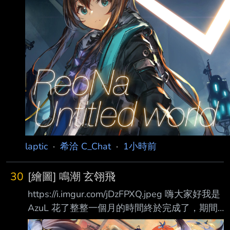
laptic
·
希洽 C_Chat
·
1小時前
30
[繪圖] 鳴潮 玄翎飛
https://i.imgur.com/jDzFPXQ.jpeg 嗨大家好我是
AzuL 花了整整一個月的時間終於完成了，期間
蠻煎熬的沒畫過內容這麼多的圖但畫完後成就感