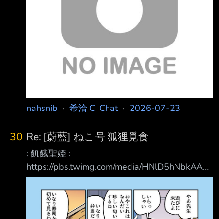
人 : 也不會主動分享自己的插座 : 光看這個縮影
就能大概知道 : 全女世界有多讚了 不是吧，那篇
我看過，過程不是這樣， 首先，考試之前就有
跟學生說這次考試要用電腦，且教室插座有限，
請自備延長線， 結果到了
nahsnib
·
希洽 C_Chat
·
2026-07-23
30
Re: [蔚藍] ねこ号 狐狸覓食
: 飢餓聖婭 :
https://pbs.twimg.com/media/HNlD5hNbkAA4n
G6.jpg : 聖婭想吃 :
https://pbs.twimg.com/media/HNqNIlJaUAAME
nO.jpg : 聖婭最愛 :