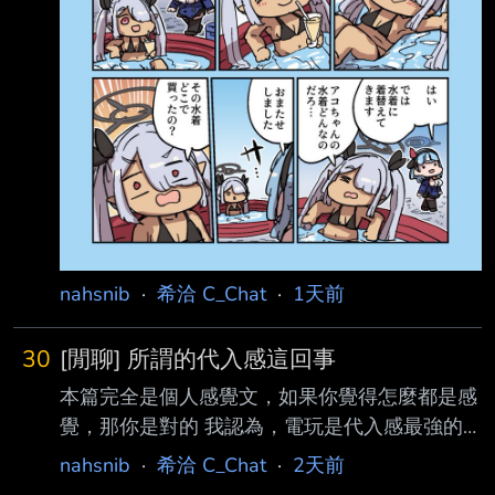
nahsnib
·
希洽 C_Chat
·
1天前
30
[閒聊] 所謂的代入感這回事
本篇完全是個人感覺文，如果你覺得怎麼都是感
覺，那你是對的 我認為，電玩是代入感最強的
媒介（相比於小說、電影等）， 畢竟閱聽眾可
nahsnib
·
希洽 C_Chat
·
2天前
以直接介入主角（甚至是其他角色）的行動、選