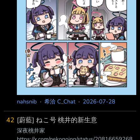
nahsnib
·
希洽 C_Chat
·
2026-07-28
42
[蔚藍] ねこ号 桃井的新生意
深夜桃井家
https://x.com/nekogoing/status/208166592680