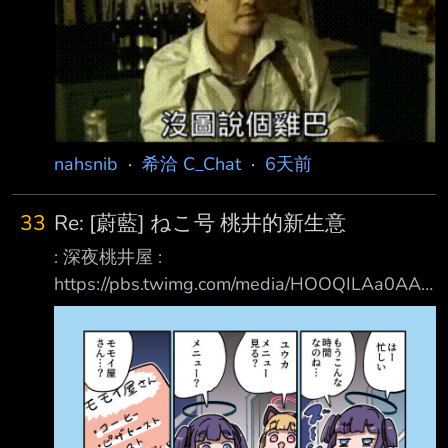
前言一堆廢話，總之前陣子終於說服我嬌小的愛
妻cosplay成妃姬了， 深愛的人cosplay 成最愛
的角色之一，此生無憾 沒圖，未來大概也不會
出展，別問。 以下抽十個發219P，再抽十個發
142P ----- Sent from JPTT on my Google Pixel
9a. -- --
nahsnib
·
希洽 C_Chat
·
6天前
33
Re: [蔚藍] ねこ号 桃井的新生意
: 深夜桃井屋 :
https://pbs.twimg.com/media/HOOQILAa0AAn
r12.jpg : 優香與溫柔的桃井 :
https://pbs.twimg.com/media/HOTeBubaYAEN
bGf.jpg : 桃井的服務 :
https://pbs.twimg.com/media/HOYlo8DbMAAO
XEC.jpg 優香與桃井屋
https://x.com/nekogoing/status/208275780851