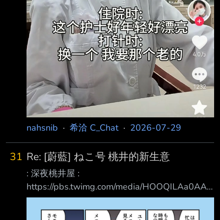
nahsnib
·
希洽 C_Chat
·
2026-07-29
31
Re: [蔚藍] ねこ号 桃井的新生意
: 深夜桃井屋 :
https://pbs.twimg.com/media/HOOQILAa0AAn
r12.jpg : 優香與溫柔的桃井 :
https://pbs.twimg.com/media/HOTeBubaYAEN