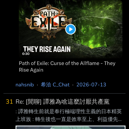
nahsnib
·
希洽 C_Chat
·
2026-07-13
31
Re: [閒聊] 譚雅為啥這麼討厭共產黨
: 譚雅轉生前就是奉行極端理性主義的日本精英
上班族 : 轉生後也一直是效率至上、利益優先的
性格。 : 這種人本來就很難認同強調集體、犧牲