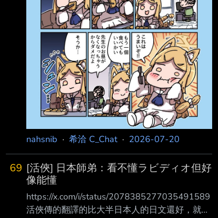
nahsnib
·
希洽 C_Chat
·
2026-07-20
69
[活俠] 日本師弟：看不懂ラビディオ但好
像能懂
https://x.com/i/status/2078385277035491589
活俠傳的翻譯的比大半日本人的日文還好，就算