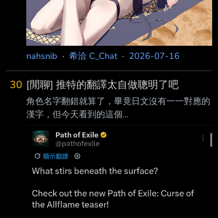
nahsnib
·
希洽 C_Chat
·
2026-07-16
30
[閒聊] 推特的翻譯太自做聰明了吧
角色名字翻錯就算了，畢竟日文沒有一一對應的
漢字，但今天看到的這個
https://x.com/i/status/2076424841951871220
http://i.imgur.com/QRfIBsj.jpg
http://i.imgur.com/MFGmVGv.jpg PoE可以翻譯
成暗黑破壞神www ----- Sent from JPTT on my
Google Pixel 9a. -- --